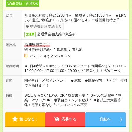
WEB登録・面接OK
無資格未経験：時給1250円～ 経験者：時給1350円～ ★日払
給与
い／週払い制度あり（月払いも選べます）※稼働開始時は手続き
完了次第のお支払いとなります。
交通費別途支給あり
交通費全額支給※規定有
交通費
香川県観音寺市
勤務地
観音寺(香川県)駅
/
箕浦駅
/
豊浜駅
＜シニア向けマンション＞
★1日4時間～の時短シフトOK ★スタート時間選べます！ 7:00～
勤務時間
16:00 9:00～17:00 11:00～19:00 など 残業なし！ ※Wワークの
場合、他のお仕事と合わせ週40時間超の就業はご案内できませ
ん ※法令に基づき、週20時間以上勤務は社会保険への加入対象
開始日はご相談ください！ ★急募 ★職場が気に入れば、長期
期間
となります ※労働者派遣法（日雇い派遣の原則禁止）により、
でも働けます！
短時間・短期間の就業はご案内が難しい場合があります
週1日からOK
/
日払いOK
/
履歴書不要
/
40～50代活躍中
/
副
特徴
業・WワークOK
/
服装自由
/
シフト勤務
/
10名以上の大量募
集
/
電話対応なし
/
パソコンスキル不要
気になる！
応募する
詳細へ