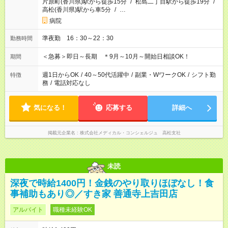
片原町(香川県)駅から徒歩15分
/
松島二丁目駅から徒歩19分
/
高松(香川県)駅から車5分
/
…
病院
準夜勤 16：30～22：30
勤務時間
＜急募＞即日～長期 ＊9月～10月～開始日相談OK！
期間
週1日からOK
/
40～50代活躍中
/
副業・WワークOK
/
シフト勤
特徴
務
/
電話対応なし
気になる！
応募する
詳細へ
掲載元企業名
株式会社メディカル・コンシェルジュ 高松支社
未読
深夜で時給1400円！金銭のやり取りほぼなし！食
事補助もあり◎／すき家 善通寺上吉田店
アルバイト
職種未経験OK