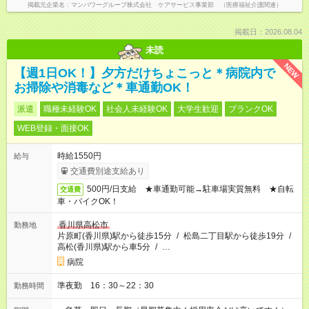
掲載元企業名
マンパワーグループ株式会社 ケアサービス事業部 （医療福祉介護関連）
掲載日：2026.08.04
未読
NEW
【週1日OK！】夕方だけちょこっと＊病院内で
お掃除や消毒など＊車通勤OK！
派遣
職種未経験OK
社会人未経験OK
大学生歓迎
ブランクOK
WEB登録・面接OK
時給1550円
給与
交通費別途支給あり
500円/日支給 ★車通勤可能→駐車場実質無料 ★自転
交通費
車・バイクOK！
香川県高松市
勤務地
片原町(香川県)駅から徒歩15分
/
松島二丁目駅から徒歩19分
/
高松(香川県)駅から車5分
/
…
病院
準夜勤 16：30～22：30
勤務時間