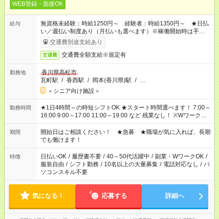
WEB登録・面接OK
無資格未経験：時給1250円～ 経験者：時給1350円～ ★日払
給与
い／週払い制度あり（月払いも選べます）※稼働開始時は手続き
完了次第のお支払いとなります。
交通費別途支給あり
交通費全額支給※規定有
交通費
香川県高松市
勤務地
瓦町駅
/
香西駅
/
岡本(香川県)駅
/
…
＜シニア向け施設＞
★1日4時間～の時短シフトOK ★スタート時間選べます！ 7:00～
勤務時間
16:00 9:00～17:00 11:00～19:00 など 残業なし！ ※Wワークの
場合、他のお仕事と合わせ週40時間超の就業はご案内できませ
ん ※法令に基づき、週20時間以上勤務は社会保険への加入対象
開始日はご相談ください！ ★急募 ★職場が気に入れば、長期
期間
となります ※労働者派遣法（日雇い派遣の原則禁止）により、
でも働けます！
短時間・短期間の就業はご案内が難しい場合があります
日払いOK
/
履歴書不要
/
40～50代活躍中
/
副業・WワークOK
/
特徴
服装自由
/
シフト勤務
/
10名以上の大量募集
/
電話対応なし
/
パ
ソコンスキル不要
気になる！
応募する
詳細へ