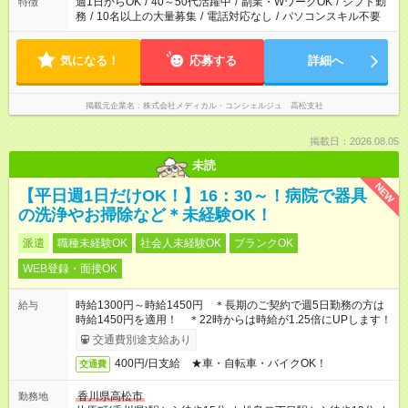
週1日からOK
/
40～50代活躍中
/
副業・WワークOK
/
シフト勤
特徴
務
/
10名以上の大量募集
/
電話対応なし
/
パソコンスキル不要
気になる！
応募する
詳細へ
掲載元企業名
株式会社メディカル・コンシェルジュ 高松支社
掲載日：2026.08.05
未読
NEW
【平日週1日だけOK！】16：30～！病院で器具
の洗浄やお掃除など＊未経験OK！
派遣
職種未経験OK
社会人未経験OK
ブランクOK
WEB登録・面接OK
時給1300円～時給1450円 ＊長期のご契約で週5日勤務の方は
給与
時給1450円を適用！ ＊22時からは時給が1.25倍にUPします！
交通費別途支給あり
400円/日支給 ★車・自転車・バイクOK！
交通費
香川県高松市
勤務地