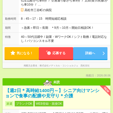
仏生山駅から車6分
/
空港通り駅から車9分
/
太田(香川県)駅か
ら車10分
/
…
高松市三谷町の病院
8：45～17：15 時間短縮応相談
勤務時間
＜急募＞即日～長期 ＊9月～10月～開始日相談OK！
期間
40～50代活躍中
/
副業・WワークOK
/
シフト勤務
/
電話対応な
特徴
し
/
パソコンスキル不要
気になる！
応募する
詳細へ
掲載元企業名
株式会社メディカル・コンシェルジュ 高松支社
掲載日：2026.08.06
未読
NEW
【週2日＊高時給1400円～】シニア向けマンシ
ョンで食事の配膳や見守り＊介護
派遣
ブランクOK
WEB登録・面接OK