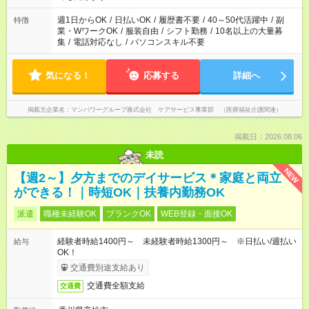
短時間・短期間の就業はご案内が難しい場合があります
週1日からOK
/
日払いOK
/
履歴書不要
/
40～50代活躍中
/
副
特徴
業・WワークOK
/
服装自由
/
シフト勤務
/
10名以上の大量募
集
/
電話対応なし
/
パソコンスキル不要
気になる！
応募する
詳細へ
掲載元企業名
マンパワーグループ株式会社 ケアサービス事業部 （医療福祉介護関連）
掲載日：2026.08.06
未読
NEW
【週2～】夕方までのデイサービス＊家庭と両立
ができる！｜時短OK｜扶養内勤務OK
派遣
職種未経験OK
ブランクOK
WEB登録・面接OK
経験者時給1400円～ 未経験者時給1300円～ ※日払い/週払い
給与
OK！
交通費別途支給あり
交通費全額支給
交通費