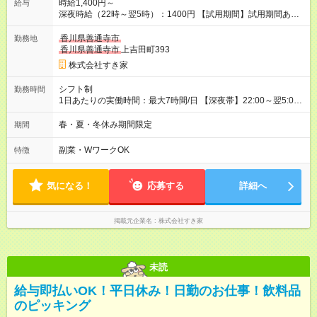
時給1,400円～
給与
深夜時給（22時～翌5時）：1400円 【試用期間】試用期間あり
試用期間の長さ：1ヶ月 雇用形態、給与は本採用時と同じです。
試用期間の実態は30日（※条件変更なし）ですが、切り上げで
香川県善通寺市
勤務地
一ヶ月とさせていただきます。 研修制度あり：15時間(研修中も
香川県善通寺市
上吉田町393
同時給）
株式会社すき家
シフト制
勤務時間
1日あたりの実働時間：最大7時間/日 【深夜帯】22:00～翌5:00
週2日～・1日2h～OK◎ ※22:00から翌5:00までは18歳以上の方
のみ勤務可能です（18歳未満の深夜業務禁止のため） ★深夜で
春・夏・冬休み期間限定
期間
も安心して働けます★ すき家では、ワンオペを禁止していま
す。 必ず、2名以上での勤務を行いますので、安心して働けま
副業・WワークOK
特徴
す。
気になる！
応募する
詳細へ
掲載元企業名
株式会社すき家
未読
給与即払いOK！平日休み！日勤のお仕事！飲料品
のピッキング