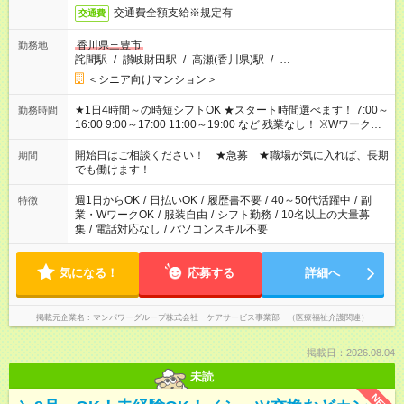
交通費全額支給※規定有
交通費
香川県三豊市
勤務地
詫間駅
/
讃岐財田駅
/
高瀬(香川県)駅
/
…
＜シニア向けマンション＞
★1日4時間～の時短シフトOK ★スタート時間選べます！ 7:00～
勤務時間
16:00 9:00～17:00 11:00～19:00 など 残業なし！ ※Wワークの
場合、他のお仕事と合わせ週40時間超の就業はご案内できませ
ん ※法令に基づき、週20時間以上勤務は社会保険への加入対象
開始日はご相談ください！ ★急募 ★職場が気に入れば、長期
期間
となります ※労働者派遣法（日雇い派遣の原則禁止）により、
でも働けます！
短時間・短期間の就業はご案内が難しい場合があります
週1日からOK
/
日払いOK
/
履歴書不要
/
40～50代活躍中
/
副
特徴
業・WワークOK
/
服装自由
/
シフト勤務
/
10名以上の大量募
集
/
電話対応なし
/
パソコンスキル不要
気になる！
応募する
詳細へ
掲載元企業名
マンパワーグループ株式会社 ケアサービス事業部 （医療福祉介護関連）
掲載日：2026.08.04
未読
NEW