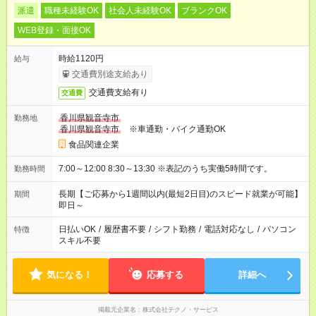
派遣
職種未経験OK
社会人未経験OK
ブランクOK
WEB登録・面接OK
時給1120円
給与
交通費別途支給あり
交通費支給有り
交通費
香川県観音寺市
勤務地
香川県観音寺市
※車通勤・バイク通勤OK
食品関連企業
7:00～12:00 8:30～13:30 ※表記のうち実働5時間です。
勤務時間
長期【ご応募から1週間以内(最短2日目)のスピード就業が可能】
期間
即日～
日払いOK
/
履歴書不要
/
シフト勤務
/
電話対応なし
/
パソコン
特徴
スキル不要
気になる！
応募する
詳細へ
掲載元企業名
株式会社テクノ・サービス