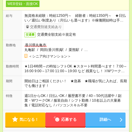
WEB登録・面接OK
無資格未経験：時給1250円～ 経験者：時給1350円～ ★日払
給与
い／週払い制度あり（月払いも選べます）※稼働開始時は手続き
完了次第のお支払いとなります。
交通費別途支給あり
交通費全額支給※規定有
交通費
香川県丸亀市
勤務地
丸亀駅
/
岡田(香川県)駅
/
栗熊駅
/
…
＜シニア向けマンション＞
★1日4時間～の時短シフトOK ★スタート時間選べます！ 7:00～
勤務時間
16:00 9:00～17:00 11:00～19:00 など 残業なし！ ※Wワークの
場合、他のお仕事と合わせ週40時間超の就業はご案内できませ
ん ※法令に基づき、週20時間以上勤務は社会保険への加入対象
開始日はご相談ください！ ★急募 ★職場が気に入れば、長期
期間
となります ※労働者派遣法（日雇い派遣の原則禁止）により、
でも働けます！
短時間・短期間の就業はご案内が難しい場合があります
週1日からOK
/
日払いOK
/
履歴書不要
/
40～50代活躍中
/
副
特徴
業・WワークOK
/
服装自由
/
シフト勤務
/
10名以上の大量募
集
/
電話対応なし
/
パソコンスキル不要
気になる！
応募する
詳細へ