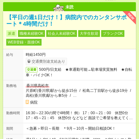
未読
NEW
【平日の週1日だけ！】病院内でのカンタンサポ
ート＊4時間だけ！
派遣
職種未経験OK
社会人未経験OK
大学生歓迎
ブランクOK
WEB登録・面接OK
時給1450円
給与
交通費別途支給あり
500円/日支給 ★車通勤可能→駐車場実質無料 ★自転
交通費
車・バイクOK！
香川県高松市
勤務地
片原町(香川県)駅から徒歩15分
/
松島二丁目駅から徒歩19分
/
高松(香川県)駅から車5分
/
…
病院
16:30～22:30の間で4時間！ 例） 17：00～21：00 休憩0分
勤務時間
17：45～21：45 休憩0分 などなど 面談でご希望を教えてくだ
さい！
＜急募＞即日～長期 ＊9月～10月～開始日相談OK！
期間