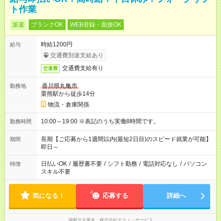
ト作業
派遣
ブランクOK
WEB登録・面接OK
時給1200円
給与
交通費別途支給あり
交通費支給有り
交通費
香川県丸亀市
勤務地
栗熊駅から徒歩14分
物流・倉庫関係
10:00～19:00 ※表記のうち実働8時間です。
勤務時間
長期【ご応募から1週間以内(最短2日目)のスピード就業が可能】
期間
即日～
日払いOK
/
履歴書不要
/
シフト勤務
/
電話対応なし
/
パソコン
特徴
スキル不要
気になる！
応募する
詳細へ
掲載元企業名
株式会社テクノ・サービス