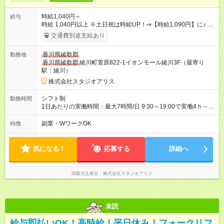
時給1,040円～
給与
時給 1,040円以上 ※土日祝は時給UP！⇒【時給1,090円】に♪ ※
交通費もしっかり支給（月1万5000円まで） 【時給UPのチャン
交通費別途支給あり
スもたくさん！やりがいも◎】 頑張りはちゃ～んと時給に反映
します！ 《チャンス１》準社員になると… 週24ｈ以上（土日祝
香川県綾歌郡
勤務地
含む）のシフトインで 「準社員」に！⇒ 時給30円UP！ 《チャ
香川県綾歌郡
綾川町萱原822-1イオンモール綾川3F（最寄り
ンス２》社内資格をGETすると… 年2回の昇格審査クリアで、
駅：綾川）
専門スキルをGET！⇒ 時給100円以上UPも夢じゃない！ 【急な
出費も怖くない♪前給制度あり】 「今月ピンチかも…」そんな時
株式会社スタジオアリス
も大丈夫！ 働いた分のお給料の一部を、 給料日前に受け取れる
嬉しい制度です。 【試用期間】試用期間あり 試用期間の長さ：
シフト制
勤務時間
3ヶ月 雇用形態、給与は本採用時と同じです。
1日あたりの実働時間：最大7時間/日 9:30～19:00で実働4ｈ～ ◆
週2日～・1日4ｈ～OK ◆土日祝勤務できる方歓迎
副業・WワークOK
特徴
気になる！
応募する
詳細へ
掲載元企業名
株式会社スタジオアリス
未読
給与即払いOK！高時給！平日休み！フォークリフ