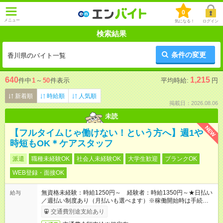
0
メニュー
気になる！
ログイン
検索結果
条件の変更
香川県のバイト一覧
640
1,215
件中
1
～
50
件表示
平均時給:
円
新着順
時給順
人気順
掲載日：2026.08.06
未読
NEW
【フルタイムじゃ働けない！という方へ】週1や
時短もOK＊ケアスタッフ
派遣
職種未経験OK
社会人未経験OK
大学生歓迎
ブランクOK
WEB登録・面接OK
無資格未経験：時給1250円～ 経験者：時給1350円～★日払い
給与
／週払い制度あり（月払いも選べます）※稼働開始時は手続き完
了次第のお支払いとなります。
交通費別途支給あり