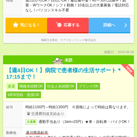
週1日からOK
/
日払いOK
/
履歴書不要
/
40～50代活躍中
/
副
特徴
業・WワークOK
/
シフト勤務
/
10名以上の大量募集
/
電話対応
なし
/
パソコンスキル不要
気になる！
応募する
詳細へ
掲載元企業名
ケアスタッフィング株式会社
掲載日：2026.08.06
未読
NEW
【週4日OK！】病院で患者様の生活サポート＊
17:15まで！
派遣
職種未経験OK
社会人未経験OK
ブランクOK
WEB登録・面接OK
時給1100円～時給1300円 ※資格によって時給は異なります。
給与
交通費別途支給あり
通勤手当あり（1km=20円）★車・自転車・バイクOK！
交通費
香川県高松市
勤務地