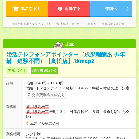
気になる！
応募する
詳細へ
掲載元企業名
マンパワーグループ株式会社 ケアサービス事業部 （医療福祉介護関連）
未読
婚活テレフォンアポインター（成果報酬あり/年
齢・経験不問）【高松店】/tkmap2
アルバイト
職種未経験OK
時給1,040円～1,040円
給与
時給+インセンティブ ※経験・スキル・年齢を考慮の上、決定し
ます。 《成果に応じたインセンティブ支給例》 テレアポ未経
交通費別途支給あり
験、入社5ヶ月目の女性パートさんが、時給に加えて、月7万円
のインセンティブを獲得するなど、入社年数に関わりなく成
香川県高松市
勤務地
果・貢献に応じた報酬制度が導入されています。 ※試用期間は3
香川県高松市
寿町1-3-2 日進高松ビル６階（最寄り駅：高松
ヶ月で、その間は有期契約です。そのほかの条件に変更はあり
駅）
ません。 【試用期間】試用期間あり 試用期間の長さ：2ヶ月
※ 雇用形態と給与に、本採用時と異なる部分があります。 雇用
ムスベル株式会社
形態：中途採用（契約社員） 給与：本採用時と同じです。 ※試
用期間は2ヶ月で、その間は有期契約です。そのほかの条件に変
シフト制
勤務時間
更はありません。 ※月所定労働時間が110時間未満の方は試用期