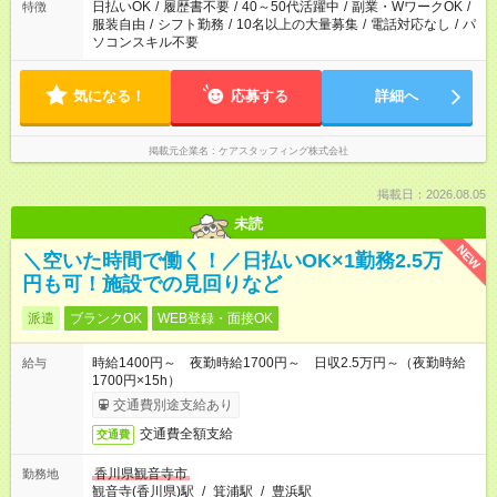
日払いOK
/
履歴書不要
/
40～50代活躍中
/
副業・WワークOK
/
特徴
服装自由
/
シフト勤務
/
10名以上の大量募集
/
電話対応なし
/
パ
ソコンスキル不要
気になる！
応募する
詳細へ
掲載元企業名
ケアスタッフィング株式会社
掲載日：2026.08.05
未読
NEW
＼空いた時間で働く！／日払いOK×1勤務2.5万
円も可！施設での見回りなど
派遣
ブランクOK
WEB登録・面接OK
時給1400円～ 夜勤時給1700円～ 日収2.5万円～（夜勤時給
給与
1700円×15h）
交通費別途支給あり
交通費全額支給
交通費
香川県観音寺市
勤務地
観音寺(香川県)駅
/
箕浦駅
/
豊浜駅