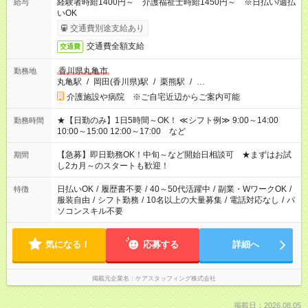
経験者時給1400円～ 介護福祉士時給1450円～ ※日払い/週払
給与
いOK
交通費別途支給あり
交通費全額支給
交通費
香川県丸亀市
勤務地
丸亀駅
/
岡田(香川県)駅
/
栗熊駅
/
…
介護施設や病院 ※ご自宅近辺からご案内可能
★【日勤のみ】1日5時間～OK！ ≪シフト例≫ 9:00～14:00
勤務時間
10:00～15:00 12:00～17:00 など
【急募】即日勤務OK！中旬～など開始日相談可 ★まずはお試
期間
し2カ月～のスタートも歓迎！
日払いOK
/
履歴書不要
/
40～50代活躍中
/
副業・WワークOK
/
特徴
服装自由
/
シフト勤務
/
10名以上の大量募集
/
電話対応なし
/
パ
ソコンスキル不要
気になる！
応募する
詳細へ
掲載元企業名
ケアスタッフィング株式会社
掲載日：2026.08.05