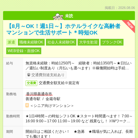
掲載日：2026.08.06
未読
NEW
【8月～OK！週1日～】ホテルライクな高齢者
マンションで生活サポート＊時短OK
派遣
職種未経験OK
社会人未経験OK
大学生歓迎
ブランクOK
WEB登録・面接OK
無資格未経験：時給1250円～ 経験者：時給1350円～★日払い
給与
／週払い制度あり（月払いも選べます）※稼働開始時は手続き完
了次第のお支払いとなります。
交通費別途支給あり
交通費全額支給※規定有
交通費
香川県善通寺市
勤務地
善通寺駅
/
金蔵寺駅
＜シニア向けマンション＞
★1日4時間～の時短シフトOK ★スタート時間選べます！ 7:00～
勤務時間
16:00 9:00～17:00 11:00～19:00 など 残業なし！ ※Wワークの
場合、他のお仕事と合わせ週40時間超の就業はご案内できませ
ん ※法令に基づき、週20時間以上勤務は社会保険への加入対象
開始日はご相談ください！ ★急募 ★職場が気に入れば、長期
期間
となります ※労働者派遣法（日雇い派遣の原則禁止）により、
でも働けます！