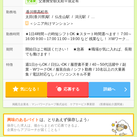
交通費全額支給※規定有
交通費
香川県高松市
勤務地
太田(香川県)駅
/
仏生山駅
/
潟元駅
/
…
＜シニア向けマンション＞
★1日4時間～の時短シフトOK ★スタート時間選べます！ 7:00～
勤務時間
16:00 9:00～17:00 11:00～19:00 など 残業なし！ ※Wワークの
場合、他のお仕事と合わせ週40時間超の就業はご案内できませ
ん ※法令に基づき、週20時間以上勤務は社会保険への加入対象
開始日はご相談ください！ ★急募 ★職場が気に入れば、長期
期間
となります ※労働者派遣法（日雇い派遣の原則禁止）により、
でも働けます！
短時間・短期間の就業はご案内が難しい場合があります
週1日からOK
/
日払いOK
/
履歴書不要
/
40～50代活躍中
/
副
特徴
業・WワークOK
/
服装自由
/
シフト勤務
/
10名以上の大量募
集
/
電話対応なし
/
パソコンスキル不要
気になる！
応募する
詳細へ
掲載元企業名
マンパワーグループ株式会社 ケアサービス事業部 （医療福祉介護関連）
興味のあるバイト
は、とりあえず保存しよう♪
保存した求人は、後からまとめて応募できるよ。
企業からアプローチが届くことも！