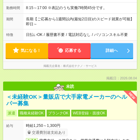
8:15～17:00 ※表記のうち実働7時間45分です。
勤務時間
長期【ご応募から1週間以内(最短2日目)のスピード就業が可能】
期間
即日～
日払いOK
/
履歴書不要
/
電話対応なし
/
パソコンスキル不要
特徴
気になる！
応募する
詳細へ
掲載元企業名
株式会社テクノ・サービス
掲載日：2026.08.04
未読
NEW
＜未経験OK＞量販店で大手家電メーカーのヘル
パー募集
派遣
職種未経験OK
ブランクOK
WEB登録・面接OK
時給1,250～1,300円
給与
交通費別途支給あり