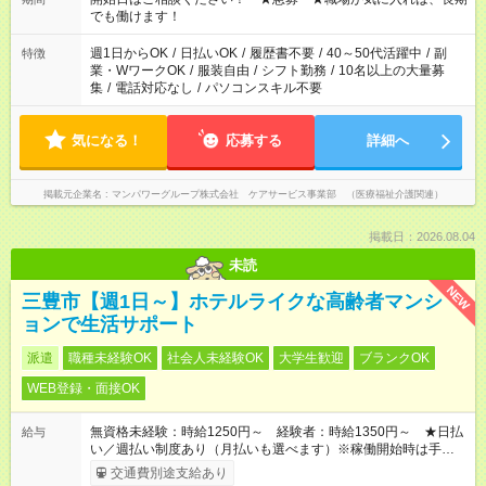
となります ※労働者派遣法（日雇い派遣の原則禁止）により、
でも働けます！
短時間・短期間の就業はご案内が難しい場合があります
週1日からOK
/
日払いOK
/
履歴書不要
/
40～50代活躍中
/
副
特徴
業・WワークOK
/
服装自由
/
シフト勤務
/
10名以上の大量募
集
/
電話対応なし
/
パソコンスキル不要
気になる！
応募する
詳細へ
掲載元企業名
マンパワーグループ株式会社 ケアサービス事業部 （医療福祉介護関連）
掲載日：2026.08.04
未読
NEW
三豊市【週1日～】ホテルライクな高齢者マンシ
ョンで生活サポート
派遣
職種未経験OK
社会人未経験OK
大学生歓迎
ブランクOK
WEB登録・面接OK
無資格未経験：時給1250円～ 経験者：時給1350円～ ★日払
給与
い／週払い制度あり（月払いも選べます）※稼働開始時は手続き
完了次第のお支払いとなります。
交通費別途支給あり