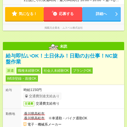
1日あたりの実働時間：最大6時間/日 10:00～18:00 ＜選べるシ
間3ヶ月になります。
フト＞ (1)10:00～16:00 (2)10:00～17:00 (3)10:00～18:00 ◎
勤務時間は(1)～(3)で選択OK！ ◎勤務日数：週4日～5日勤務
気になる！
（希望シフト制） ◎原則定時退社／残業はほとんどありませ
応募する
詳細へ
ん！
掲載元企業名
ムスベル株式会社
未読
給与即払いOK！土日休み！日勤のお仕事！NC旋
盤作業
派遣
職種未経験OK
社会人未経験OK
ブランクOK
WEB登録・面接OK
時給1150円
給与
交通費別途支給あり
交通費支給有り
交通費
香川県高松市
勤務地
香川県高松市
※車通勤・バイク通勤OK
電子・機械系メーカー