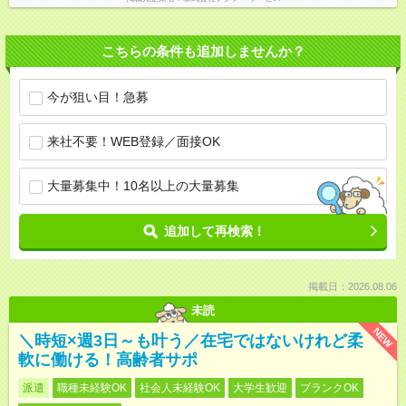
こちらの条件も追加しませんか？
今が狙い目！急募
来社不要！WEB登録／面接OK
大量募集中！10名以上の大量募集
追加して再検索！
掲載日：2026.08.06
未読
NEW
＼時短×週3日～も叶う／在宅ではないけれど柔
軟に働ける！高齢者サポ
派遣
職種未経験OK
社会人未経験OK
大学生歓迎
ブランクOK