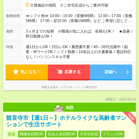
介護施設や病院 ※ご自宅近辺からご案内可能
≪シフト例≫ 10:00～15:00（実働5時間） 12:00～17:00（実働
勤務時間
5時間） 17:00～翌10:00（実働15時間）など ご希望に応じて、
働く時間は調整できます！ お気軽に担当へ相談ください！
3ヵ月までの短期 ※職場が気に入れば、長期もOK！ ★急募！
期間
即日勤務もOK！
週1日からOK
/
日払いOK
/
履歴書不要
/
40～50代活躍中
/
副
特徴
業・WワークOK
/
シフト勤務
/
10名以上の大量募集
/
電話対応
なし
/
パソコンスキル不要
気になる！
応募する
詳細へ
掲載元企業名
ケアスタッフィング株式会社
掲載日：2026.08.04
未読
NEW
観音寺市【週1日～】ホテルライクな高齢者マン
ションで生活サポート
派遣
職種未経験OK
社会人未経験OK
大学生歓迎
ブランクOK