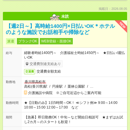
掲載日：2026.08.05
未読
NEW
【週2日～】高時給1400円×日払いOK＊ホテル
のような施設でお話相手や掃除など
派遣
ブランクOK
WEB登録・面接OK
経験者時給1400円～ 介護福祉士時給1450円～ ★日払い/週払
給与
いOK
交通費別途支給あり
交通費全額支給
交通費
香川県高松市
勤務地
高松(香川県)駅
/
円座駅
/
栗林公園駅
/
…
介護施設や病院 ※ご自宅近辺からご案内可能
★【日勤のみ】1日5時間～OK！ ≪シフト例≫ 9:00～14:00
勤務時間
10:00～15:00 12:00～17:00 など
【急募】即日勤務OK！中旬～など開始日相談可 ★まずはお試
期間
し2カ月～のスタートも歓迎！