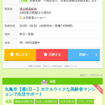
実費支給 ※規定あり 営業交通費は全額支給します。
交通費
香川県高松市
勤務地
太田(香川県)駅から車5分
大手家電メーカー
10:00～18:30 （休憩45分／実働7.45時間）
勤務時間
即日～長期
期間
40～50代活躍中
特徴
気になる！
応募する
詳細へ
掲載元企業名
日本リック株式会社 広島オフィス
掲載日：2026.08.04
未読
NEW
丸亀市【週1日～】ホテルライクな高齢者マンシ
ョンで生活サポート
派遣
職種未経験OK
社会人未経験OK
大学生歓迎
ブランクOK