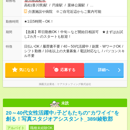
香川県高松市
勤務地
高松(香川県)駅
/
円座駅
/
栗林公園駅
/
…
介護施設や病院 ※ご自宅近辺からご案内可能
★1日5時間～OK！
勤務時間
【急募】即日勤務OK！中旬～など開始日相談可 ★まずはお試
期間
し2カ月～のスタートも歓迎！
日払いOK
/
履歴書不要
/
40～50代活躍中
/
副業・WワークOK
/
特徴
シフト勤務
/
10名以上の大量募集
/
電話対応なし
/
パソコンスキ
ル不要
気になる！
応募する
詳細へ
掲載元企業名
ケアスタッフィング株式会社
未読
20～40代女性活躍中♪子どもたちの"カワイイ"を
創る！写真スタジオアシスタント_389/綾歌郡
アルバイト
職種未経験OK