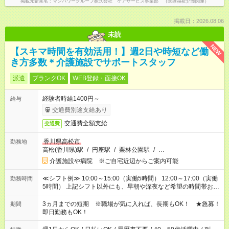
掲載元企業名
マンパワーグループ株式会社 ケアサービス事業部 （医療福祉介護関連）
掲載日：2026.08.06
未読
NEW
【スキマ時間を有効活用！】週2日や時短など働
き方多数＊介護施設でサポートスタッフ
派遣
ブランクOK
WEB登録・面接OK
経験者時給1400円～
給与
交通費別途支給あり
交通費全額支給
交通費
香川県高松市
勤務地
高松(香川県)駅
/
円座駅
/
栗林公園駅
/
…
介護施設や病院 ※ご自宅近辺からご案内可能
≪シフト例≫ 10:00～15:00（実働5時間） 12:00～17:00（実働
勤務時間
5時間） 上記シフト以外にも、早朝や深夜など希望の時間帯お聞
かせください！ 事前に担当からヒアリングもしますので、ご安
心ください！
3ヵ月までの短期 ※職場が気に入れば、長期もOK！ ★急募！
期間
即日勤務もOK！