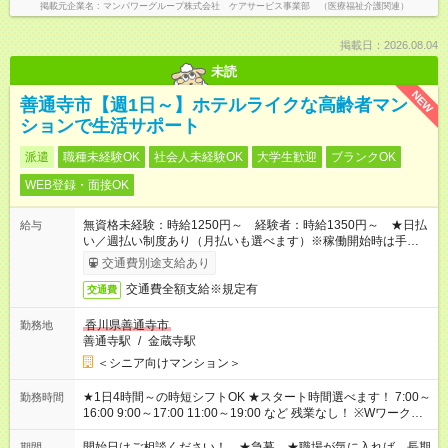
掲載元企業名
マンパワーグループ株式会社 ケアサービス事業部 （医療福祉介護関連）
掲載日：2026.08.04
未読
NEW
善通寺市【週1日～】ホテルライクな高齢者マン
ションで生活サポート
派遣
職種未経験OK
社会人未経験OK
大学生歓迎
ブランクOK
WEB登録・面接OK
無資格未経験：時給1250円～ 経験者：時給1350円～ ★日払
給与
い／週払い制度あり（月払いも選べます）※稼働開始時は手続き
完了次第のお支払いとなります。
交通費別途支給あり
交通費全額支給※規定有
交通費
香川県善通寺市
勤務地
善通寺駅
/
金蔵寺駅
＜シニア向けマンション＞
★1日4時間～の時短シフトOK ★スタート時間選べます！ 7:00～
勤務時間
16:00 9:00～17:00 11:00～19:00 など 残業なし！ ※Wワークの
場合、他のお仕事と合わせ週40時間超の就業はご案内できませ
ん ※法令に基づき、週20時間以上勤務は社会保険への加入対象
開始日はご相談ください！ ★急募 ★職場が気に入れば、長期
期間