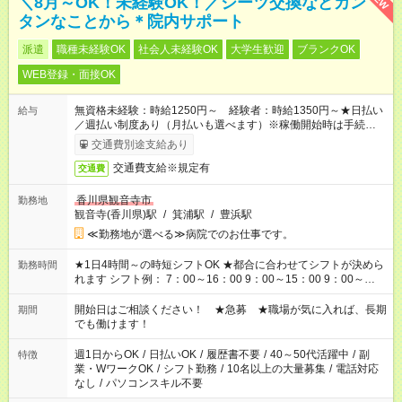
＼8月～OK！未経験OK！／シーツ交換などカン
タンなことから＊院内サポート
派遣
職種未経験OK
社会人未経験OK
大学生歓迎
ブランクOK
WEB登録・面接OK
無資格未経験：時給1250円～ 経験者：時給1350円～★日払い
給与
／週払い制度あり（月払いも選べます）※稼働開始時は手続き完
了次第のお支払いとなります。
交通費別途支給あり
交通費支給※規定有
交通費
香川県観音寺市
勤務地
観音寺(香川県)駅
/
箕浦駅
/
豊浜駅
≪勤務地が選べる≫病院でのお仕事です。
★1日4時間～の時短シフトOK ★都合に合わせてシフトが決めら
勤務時間
れます シフト例： 7：00～16：00 9：00～15：00 9：00～
18：00 11：00～20：00 など ※Wワークの場合、他のお仕事と
合わせ週40時間超の就業はご案内できません ※法令に基づき、
開始日はご相談ください！ ★急募 ★職場が気に入れば、長期
期間
週20時間以上勤務は社会保険への加入対象となります ※労働者
でも働けます！
派遣法（日雇い派遣の原則禁止）により、短時間・短期間の就
業はご案内が難しい場合があります
週1日からOK
/
日払いOK
/
履歴書不要
/
40～50代活躍中
/
副
特徴
業・WワークOK
/
シフト勤務
/
10名以上の大量募集
/
電話対応
なし
/
パソコンスキル不要