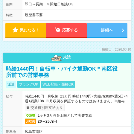
即日～長期 ※開始日相談OK
期間
履歴書不要
特徴
気になる！
応募する
詳細へ
掲載日：2026.08.10
未読
時給1440円！自転車・バイク通勤OK＊南区役
所前での営業事務
派遣
ブランクOK
WEB登録・面接OK
時給1440円 月収例 23万円 時給1440円×実働7h30m×週5日×4
給与
週+残業10h ※月収例を保証するものではありません。※給与即
受取りサービス利用可（利用条件有）
交通費別途支給あり
1ヶ月3万円を上限として実費支給
交通費
20～25万円
月収例
広島市南区
勤務地