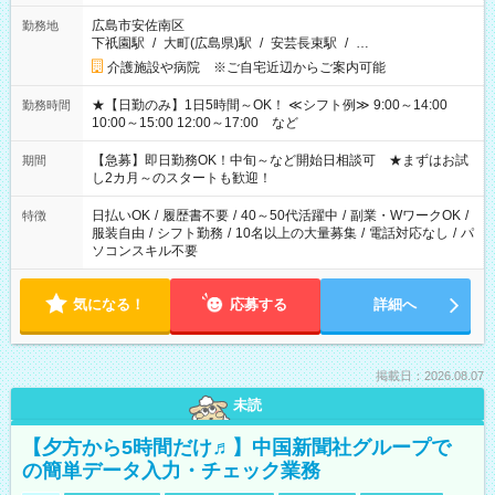
広島市安佐南区
勤務地
下祇園駅
/
大町(広島県)駅
/
安芸長束駅
/
…
介護施設や病院 ※ご自宅近辺からご案内可能
★【日勤のみ】1日5時間～OK！ ≪シフト例≫ 9:00～14:00
勤務時間
10:00～15:00 12:00～17:00 など
【急募】即日勤務OK！中旬～など開始日相談可 ★まずはお試
期間
し2カ月～のスタートも歓迎！
日払いOK
/
履歴書不要
/
40～50代活躍中
/
副業・WワークOK
/
特徴
服装自由
/
シフト勤務
/
10名以上の大量募集
/
電話対応なし
/
パ
ソコンスキル不要
気になる！
応募する
詳細へ
掲載日：2026.08.07
未読
【夕方から5時間だけ♬】中国新聞社グループで
の簡単データ入力・チェック業務