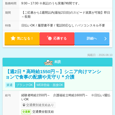
9:00～17:00 ※表記のうち実働7時間です。
勤務時間
【ご応募から1週間以内(最短2日目)のスピード就業が可能】即日
期間
～長期
日払いOK
/
履歴書不要
/
電話対応なし
/
パソコンスキル不要
特徴
気になる！
応募する
詳細へ
掲載日：2026.08.10
未読
【週2日＊高時給1550円～】シニア向けマンシ
ョンで食事の配膳や見守り＊介護
派遣
ブランクOK
WEB登録・面接OK
経験者時給1550円～ 介護福祉士時給1600円～ ※日払い/週払
給与
いOK
交通費別途支給あり
交通費全額支給
交通費