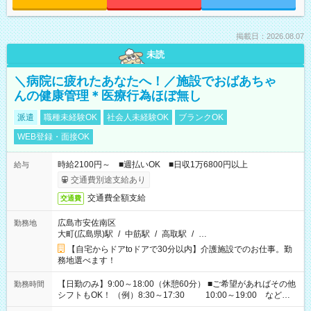
掲載日：2026.08.07
未読
＼病院に疲れたあなたへ！／施設でおばあちゃ
んの健康管理＊医療行為ほぼ無し
派遣
職種未経験OK
社会人未経験OK
ブランクOK
WEB登録・面接OK
時給2100円～ ■週払いOK ■日収1万6800円以上
給与
交通費別途支給あり
交通費全額支給
交通費
広島市安佐南区
勤務地
大町(広島県)駅
/
中筋駅
/
高取駅
/
…
【自宅からドアtoドアで30分以内】介護施設でのお仕事。勤
務地選べます！
【日勤のみ】9:00～18:00（休憩60分） ■ご希望があればその他
勤務時間
シフトもOK！ （例）8:30～17:30 10:00～19:00 など
「家族とお休みを合わせたい」 「できれば残業はしたくない」