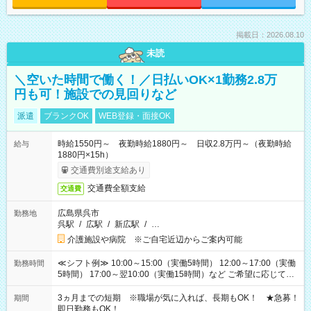
掲載日：2026.08.10
未読
＼空いた時間で働く！／日払いOK×1勤務2.8万
円も可！施設での見回りなど
派遣
ブランクOK
WEB登録・面接OK
時給1550円～ 夜勤時給1880円～ 日収2.8万円～（夜勤時給
給与
1880円×15h）
交通費別途支給あり
交通費全額支給
交通費
広島県呉市
勤務地
呉駅
/
広駅
/
新広駅
/
…
介護施設や病院 ※ご自宅近辺からご案内可能
≪シフト例≫ 10:00～15:00（実働5時間） 12:00～17:00（実働
勤務時間
5時間） 17:00～翌10:00（実働15時間）など ご希望に応じて、
働く時間は調整できます！ お気軽に担当へ相談ください！
3ヵ月までの短期 ※職場が気に入れば、長期もOK！ ★急募！
期間
即日勤務もOK！