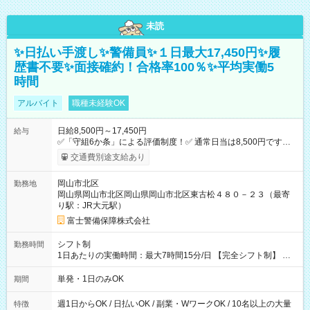
未読
✨日払い手渡し✨警備員✨１日最大17,450円✨履
歴書不要✨面接確約！合格率100％✨平均実働5
時間
アルバイト
職種未経験OK
日給8,500円～17,450円
給与
✅「守組6か条」による評価制度！✅ 通常日当は8,500円ですが
上記評価制度により「S級隊員」と認定されれば10,000円の日当
交通費別途支給あり
を支給します。 (1)上記勤務者が交通2級資格者の場合10,000円
+1500円＝11,500円 (2)上記現場が深夜の場合 11,500×1.25＝
岡山市北区
勤務地
14,375円 (3)上記現場が日祝深夜の場合 17,250円 (4)上記勤務
岡山県岡山市北区岡山県岡山市北区東古松４８０－２３（最寄
者が現場までの運転者の場合17,250+200円＝17,450円 -----------
り駅：JR大元駅）
------------------------------- *最高日当額 17,450円* ---------------------
--------------------- より上位の資格取得やリーダー手当を取得する
富士警備保障株式会社
と ”さらに”加算されます！ ※日当支給時振込手数料等は一切あ
りません。 【試用期間】試用期間なし
シフト制
勤務時間
1日あたりの実働時間：最大7時間15分/日 【完全シフト制】 例
(1) 8：00~17:00（休憩１h） 例(2) 13:00~16:00（早上がりでも
全額支給！） 例(3) 21:00~5:00（夜勤なら日当1.25倍！！）
単発・1日のみOK
期間
週1日からOK / 日払いOK / 副業・WワークOK / 10名以上の大量
特徴