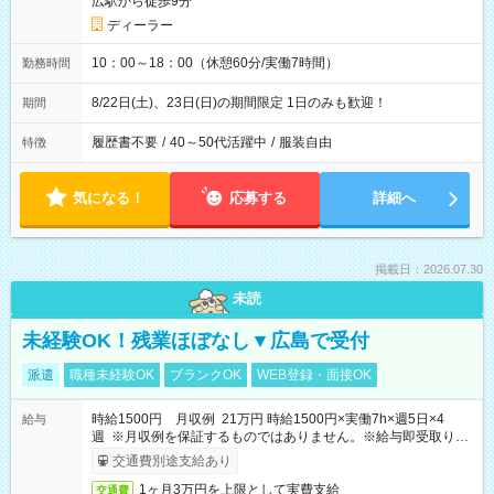
広駅から徒歩9分
ディーラー
10：00～18：00（休憩60分/実働7時間）
勤務時間
8/22日(土)、23日(日)の期間限定 1日のみも歓迎！
期間
履歴書不要
/
40～50代活躍中
/
服装自由
特徴
気になる！
応募する
詳細へ
掲載日：2026.07.30
未読
未経験OK！残業ほぼなし▼広島で受付
派遣
職種未経験OK
ブランクOK
WEB登録・面接OK
時給1500円 月収例 21万円 時給1500円×実働7h×週5日×4
給与
週 ※月収例を保証するものではありません。※給与即受取りサ
ービス利用可（利用条件有）
交通費別途支給あり
1ヶ月3万円を上限として実費支給
交通費