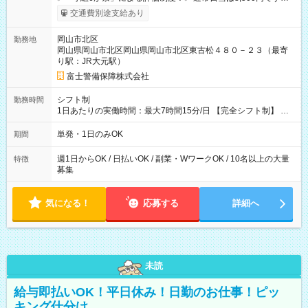
上記評価制度により「S級隊員」と認定されれば10,000円の日当
交通費別途支給あり
を支給します。 (1)上記勤務者が交通2級資格者の場合10,000円
+1500円＝11,500円 (2)上記現場が深夜の場合 11,500×1.25＝
岡山市北区
勤務地
14,375円 (3)上記現場が日祝深夜の場合 17,250円 (4)上記勤務
岡山県岡山市北区岡山県岡山市北区東古松４８０－２３（最寄
者が現場までの運転者の場合17,250+200円＝17,450円 -----------
り駅：JR大元駅）
------------------------------- *最高日当額 17,450円* （実働時間5
時間の場合、時給3,490円） ------------------------------------------ よ
富士警備保障株式会社
り上位の資格取得やリーダー手当を取得すると ”さらに”加算さ
れます！ ※日当支給時振込手数料等は一切ありません。 【試用
シフト制
勤務時間
期間】試用期間なし
1日あたりの実働時間：最大7時間15分/日 【完全シフト制】 例
(1) 8：00~17:00（休憩１h） 例(2) 13:00~16:00（早上がりでも
全額支給！） 例(3) 21:00~5:00（夜勤なら日当1.25倍！！）
単発・1日のみOK
期間
週1日からOK / 日払いOK / 副業・WワークOK / 10名以上の大量
特徴
募集
気になる！
応募する
詳細へ
未読
給与即払いOK！平日休み！日勤のお仕事！ピッ
キング仕分け