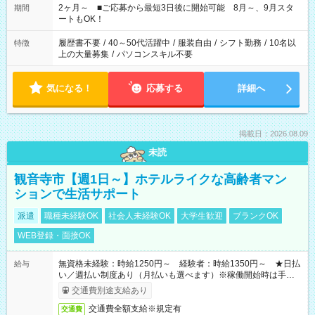
など、あなたのご希望に沿ったお仕事をご紹介します！ ※Wワ
2ヶ月～ ■ご応募から最短3日後に開始可能 8月～、9月スタ
期間
ーク希望の方へ 今ご覧のお仕事で希望する勤務時間と、もう1つ
ートもOK！
のお仕事の勤務時間。 合計で週40時間を超える場合は応募でき
ません
履歴書不要
/
40～50代活躍中
/
服装自由
/
シフト勤務
/
10名以
特徴
上の大量募集
/
パソコンスキル不要
気になる！
応募する
詳細へ
掲載日：2026.08.09
未読
観音寺市【週1日～】ホテルライクな高齢者マン
ションで生活サポート
派遣
職種未経験OK
社会人未経験OK
大学生歓迎
ブランクOK
WEB登録・面接OK
無資格未経験：時給1250円～ 経験者：時給1350円～ ★日払
給与
い／週払い制度あり（月払いも選べます）※稼働開始時は手続き
完了次第のお支払いとなります。
交通費別途支給あり
交通費全額支給※規定有
交通費