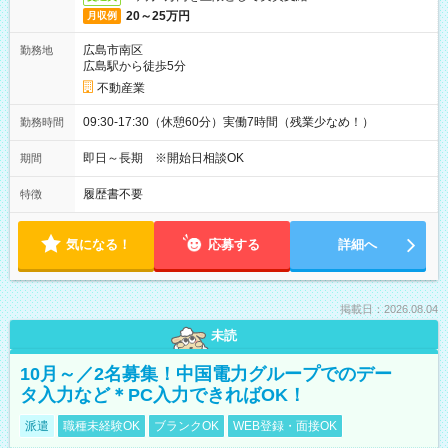
20～25万円
月収例
広島市南区
勤務地
広島駅から徒歩5分
不動産業
09:30-17:30（休憩60分）実働7時間（残業少なめ！）
勤務時間
即日～長期 ※開始日相談OK
期間
履歴書不要
特徴
気になる！
応募する
詳細へ
掲載日：2026.08.04
未読
10月～／2名募集！中国電力グループでのデー
タ入力など＊PC入力できればOK！
派遣
職種未経験OK
ブランクOK
WEB登録・面接OK