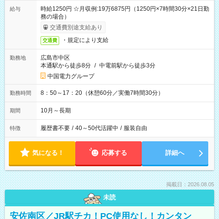
時給1250円 ☆月収例:19万6875円（1250円×7時間30分×21日勤
給与
務の場合）
交通費別途支給あり
・規定により支給
交通費
広島市中区
勤務地
本通駅から徒歩8分
/
中電前駅から徒歩3分
中国電力グループ
8：50～17：20（休憩60分／実働7時間30分）
勤務時間
10月～長期
期間
履歴書不要
/
40～50代活躍中
/
服装自由
特徴
気になる！
応募する
詳細へ
掲載日：2026.08.05
未読
安佐南区／JR駅チカ！PC使用なし！カンタン