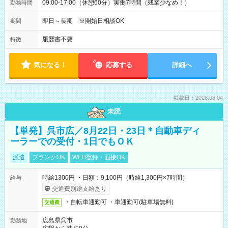
09:00-17:00（休憩60分）実働7時間（残業少なめ！）
勤務時間
即日～長期 ※開始日相談OK
期間
履歴書不要
特徴
気になる！
応募する
詳細へ
掲載日：2026.08.04
未読
【単発】呉市広／8月22日・23日＊自動車ディ
ーラーでの受付・1日でもＯＫ
派遣
ブランクOK
WEB登録・面接OK
時給1300円 ・日額：9,100円（時給1,300円×7時間）
給与
交通費別途支給あり
・自転車通勤可 ・車通勤可(駐車場無料)
交通費
広島県呉市
勤務地