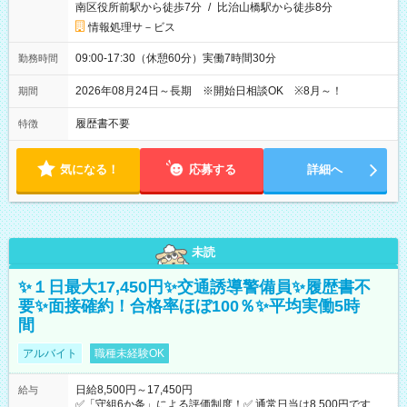
南区役所前駅から徒歩7分
/
比治山橋駅から徒歩8分
情報処理サ－ビス
09:00-17:30（休憩60分）実働7時間30分
勤務時間
2026年08月24日～長期 ※開始日相談OK ※8月～！
期間
履歴書不要
特徴
気になる！
応募する
詳細へ
未読
✨１日最大17,450円✨交通誘導警備員✨履歴書不
要✨面接確約！合格率ほぼ100％✨平均実働5時
間
アルバイト
職種未経験OK
日給8,500円～17,450円
給与
✅「守組6か条」による評価制度！✅ 通常日当は8,500円ですが