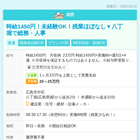
掲載日：2026.08.10
未読
時給1450円！未経験OK！残業ほぼなし▼八丁
堀で総務・人事
派遣
職種未経験OK
ブランクOK
WEB登録・面接OK
時給1450円 月収例 23万円 時給1450円×実働8h×週5日×4
給与
週 ※月収例を保証するものではありません。※給与即受取りサ
ービス利用可（利用条件有）
交通費別途支給あり
1ヶ月3万円を上限として実費支給
交通費
20～25万円
月収例
広島市中区
勤務地
八丁堀(広島県)駅から徒歩2分
/
本通駅から徒歩10分
建設業・住宅・建材・設備メ－カ－
08:30-17:30（休憩60分）実働8時間（残業少なめ！）
勤務時間
即日～長期 ※開始日相談OK
期間
履歴書不要
特徴