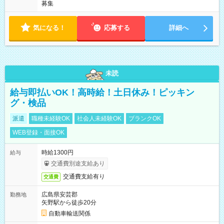
募集
気になる！
応募する
詳細へ
未読
給与即払いOK！高時給！土日休み！ピッキン
グ・検品
派遣
職種未経験OK
社会人未経験OK
ブランクOK
WEB登録・面接OK
時給1300円
給与
交通費別途支給あり
交通費支給有り
交通費
広島県安芸郡
勤務地
矢野駅から徒歩20分
自動車輸送関係