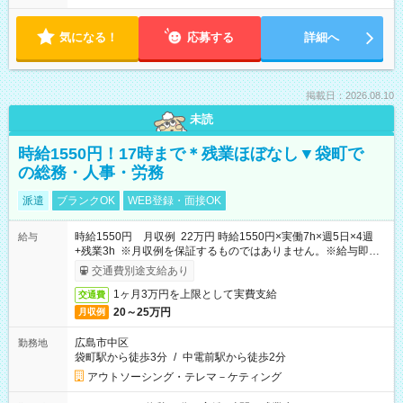
気になる！
応募する
詳細へ
掲載日：2026.08.10
未読
時給1550円！17時まで＊残業ほぼなし▼袋町で
の総務・人事・労務
派遣
ブランクOK
WEB登録・面接OK
時給1550円 月収例 22万円 時給1550円×実働7h×週5日×4週
給与
+残業3h ※月収例を保証するものではありません。※給与即受
取りサービス利用可（利用条件有）
交通費別途支給あり
1ヶ月3万円を上限として実費支給
交通費
20～25万円
月収例
広島市中区
勤務地
袋町駅から徒歩3分
/
中電前駅から徒歩2分
アウトソーシング・テレマ－ケティング