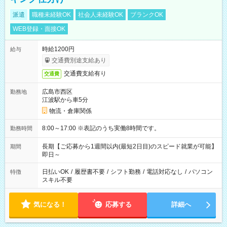
派遣
職種未経験OK
社会人未経験OK
ブランクOK
WEB登録・面接OK
時給1200円
給与
交通費別途支給あり
交通費支給有り
交通費
広島市西区
勤務地
江波駅から車5分
物流・倉庫関係
8:00～17:00 ※表記のうち実働8時間です。
勤務時間
長期【ご応募から1週間以内(最短2日目)のスピード就業が可能】
期間
即日～
日払いOK
/
履歴書不要
/
シフト勤務
/
電話対応なし
/
パソコン
特徴
スキル不要
気になる！
応募する
詳細へ