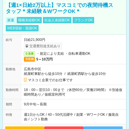
【週1×日給2万以上】マスコミでの夜間待機ス
タッフ＊未経験＆WワークOK＊
派遣
職種未経験OK
社会人未経験OK
ブランクOK
WEB登録・面接OK
日給21,900円
給与
交通費別途支給あり
・規定により支給 ・自転車通勤OK
交通費
5～10万円
月収例
広島市中区
勤務地
紙屋町東駅から徒歩10分
/
紙屋町西駅から徒歩10分
マスコミ企業でのお仕事です
18：00～翌日10：00まで （休憩60分／実働15時間） ※別途仮
勤務時間
眠時間あり／仮眠室利用可
9月中旬～長期
期間
週1日からOK
/
40～50代活躍中
/
副業・WワークOK
/
服装自
特徴
由
/
シフト勤務