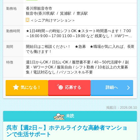
香川県観音寺市
勤務地
観音寺(香川県)駅
/
箕浦駅
/
豊浜駅
＜シニア向けマンション＞
★1日4時間～の時短シフトOK ★スタート時間選べます！ 7:00
勤務時間
～16:00 9:00～17:00 11:00～19:00 など 残業なし！ ※Wワーク
の場合、他のお仕事と合わせ週40時間超の就業はご案内できま
せん ※法令に基づき、週20時間以上勤務は社会保険への加入対
開始日はご相談ください！ ★急募 ★職場が気に入れば、長期
期間
象となります ※労働者派遣法（日雇い派遣の原則禁止）によ
でも働けます！
り、短時間・短期間の就業はご案内が難しい場合があります
週1日からOK
/
日払いOK
/
履歴書不要
/
40～50代活躍中
/
副
特徴
業・WワークOK
/
服装自由
/
シフト勤務
/
10名以上の大量募
集
/
電話対応なし
/
パソコンスキル不要
気になる！
応募する
詳細へ
掲載日：2026.08.10
未読
呉市【週2日～】ホテルライクな高齢者マンショ
ンで生活サポート