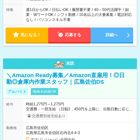
週1日からOK
/
日払いOK
/
履歴書不要
/
40～50代活躍中
/
副
特徴
業・WワークOK
/
シフト勤務
/
10名以上の大量募集
/
電話対応
なし
/
パソコンスキル不要
気になる！
応募する
詳細へ
未読
＼Amazon Ready募集／Amazon直雇用！◎日
勤◎倉庫内作業スタッフ｜広島佐伯DS
アルバイト
職種未経験OK
時給1,275円～1,275円
給与
交通費：一部支給 （日額2，450円を上限に、出勤日数に応じて
実費支給） ※22:00～翌5:00までは時給25%UP！ ■給与前払い
交通費別途支給あり
制度あり ※前払い額の上限あり、手数料無料（Amazon負担）
そのほか所定の条件が適用されます 【試用期間】試用期間なし
広島市佐伯区
勤務地
広島県広島市佐伯区石内北4-4-3
アマゾンジャパン合同会社