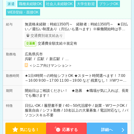
派遣
職種未経験OK
社会人未経験OK
大学生歓迎
ブランクOK
WEB登録・面接OK
無資格未経験：時給1350円～ 経験者：時給1350円～ ★日払
給与
い／週払い制度あり（月払いも選べます）※稼働開始時は手続き
完了次第のお支払いとなります。
交通費別途支給あり
交通費全額支給※規定有
交通費
広島県呉市
勤務地
呉駅
/
広駅
/
新広駅
/
…
＜シニア向けマンション＞
★1日4時間～の時短シフトOK ★スタート時間選べます！ 7:00
勤務時間
～16:00 9:00～17:00 11:00～19:00 など 残業なし！ ※Wワーク
の場合、他のお仕事と合わせ週40時間超の就業はご案内できま
せん ※法令に基づき、週20時間以上勤務は社会保険への加入対
開始日はご相談ください！ ★急募 ★職場が気に入れば、長期
期間
象となります ※労働者派遣法（日雇い派遣の原則禁止）によ
でも働けます！
り、短時間・短期間の就業はご案内が難しい場合があります
日払いOK
/
履歴書不要
/
40～50代活躍中
/
副業・WワークOK
/
特徴
服装自由
/
シフト勤務
/
10名以上の大量募集
/
電話対応なし
/
パ
ソコンスキル不要
気になる！
応募する
詳細へ