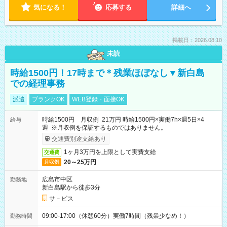
気になる！
応募する
詳細へ
掲載日：2026.08.10
未読
時給1500円！17時まで＊残業ほぼなし▼新白島
での経理事務
派遣
ブランクOK
WEB登録・面接OK
時給1500円 月収例 21万円 時給1500円×実働7h×週5日×4
給与
週 ※月収例を保証するものではありません。
交通費別途支給あり
1ヶ月3万円を上限として実費支給
交通費
20～25万円
月収例
広島市中区
勤務地
新白島駅から徒歩3分
サ－ビス
09:00-17:00（休憩60分）実働7時間（残業少なめ！）
勤務時間