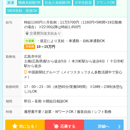
派遣
職種未経験OK
社会人未経験OK
大学生歓迎
ブランクOK
WEB登録・面接OK
時給1160円☆月収例：11万5700円（1160円×5時間×19日勤務
給与
の場合） ※22:00以降は時給1,450円
交通費別途支給あり
・規定により支給 ・車通勤・自転車通勤OK
交通費
10～15万円
月収例
広島市中区
勤務地
土橋(広島県)駅から徒歩5分
/
本川町駅から徒歩8分
/
十日市町
駅から徒歩
中国新聞社グループ（メイツスタッフさん多数活躍中で安心
♬）
17：00～23：00（休憩60分/実働5時間） ※18時～23時(休憩な
勤務時間
し)もOK
即日～長期 ※開始日相談OK
期間
履歴書不要
/
副業・WワークOK
/
服装自由
/
シフト勤務
特徴
気になる！
応募する
詳細へ