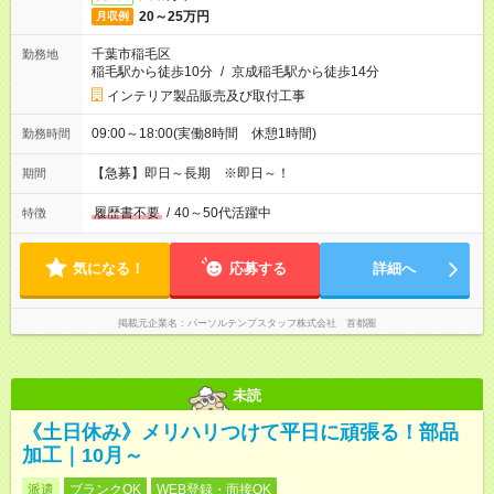
20～25万円
月収例
千葉市稲毛区
勤務地
稲毛駅から徒歩10分
/
京成稲毛駅から徒歩14分
インテリア製品販売及び取付工事
09:00～18:00(実働8時間 休憩1時間)
勤務時間
【急募】即日～長期 ※即日～！
期間
履歴書不要
/
40～50代活躍中
特徴
気になる！
応募する
詳細へ
掲載元企業名
パーソルテンプスタッフ株式会社 首都圏
未読
《土日休み》メリハリつけて平日に頑張る！部品
加工｜10月～
派遣
ブランクOK
WEB登録・面接OK