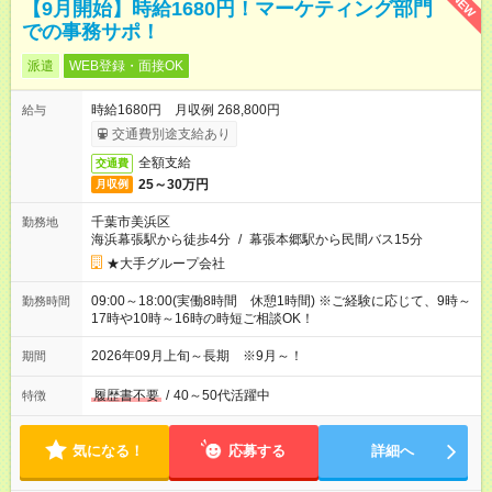
NEW
【9月開始】時給1680円！マーケティング部門
での事務サポ！
派遣
WEB登録・面接OK
時給1680円 月収例 268,800円
給与
交通費別途支給あり
全額支給
交通費
25～30万円
月収例
千葉市美浜区
勤務地
海浜幕張駅から徒歩4分
/
幕張本郷駅から民間バス15分
★大手グループ会社
09:00～18:00(実働8時間 休憩1時間) ※ご経験に応じて、9時～
勤務時間
17時や10時～16時の時短ご相談OK！
2026年09月上旬～長期 ※9月～！
期間
履歴書不要
/
40～50代活躍中
特徴
気になる！
応募する
詳細へ