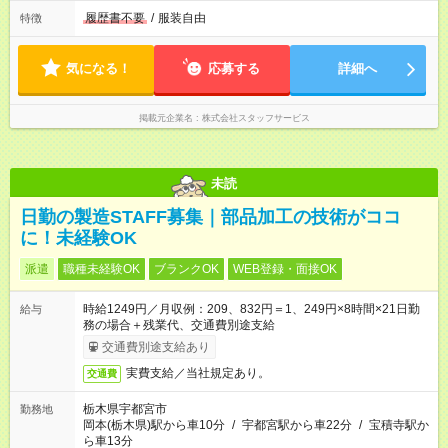
履歴書不要
/
服装自由
特徴
気になる！
応募する
詳細へ
掲載元企業名
株式会社スタッフサービス
未読
日勤の製造STAFF募集｜部品加工の技術がココ
に！未経験OK
派遣
職種未経験OK
ブランクOK
WEB登録・面接OK
時給1249円／月収例：209、832円＝1、249円×8時間×21日勤
給与
務の場合＋残業代、交通費別途支給
交通費別途支給あり
実費支給／当社規定あり。
交通費
栃木県宇都宮市
勤務地
岡本(栃木県)駅から車10分
/
宇都宮駅から車22分
/
宝積寺駅か
ら車13分