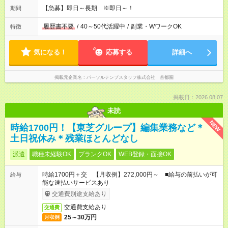
【急募】即日～長期 ※即日～！
期間
履歴書不要
/
40～50代活躍中
/
副業・WワークOK
特徴
気になる！
応募する
詳細へ
掲載元企業名
パーソルテンプスタッフ株式会社 首都圏
掲載日：2026.08.07
未読
NEW
時給1700円！【東芝グループ】編集業務など＊
土日祝休み＊残業ほとんどなし
派遣
職種未経験OK
ブランクOK
WEB登録・面接OK
時給1700円＋交 【月収例】272,000円～ ■給与の前払いが可
給与
能な速払いサービスあり
交通費別途支給あり
交通費支給あり
交通費
25～30万円
月収例