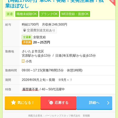
【時給1700円】車OK！長期！受発注業務！残
業ほぼなし
派遣
職種未経験OK
ブランクOK
WEB登録・面接OK
時給1700円 月収例 246,500円
給与
交通費別途支給あり
全額支給
交通費
20～25万円
月収例
さいたま市北区
勤務地
宮原駅から徒歩13分
/
日進(埼玉県)駅から徒歩15分
小売
09:00～17:15(実働7時間15分 休憩1時間)
勤務時間
2026年09月上旬～長期 ※9月～！
期間
履歴書不要
/
40～50代活躍中
特徴
気になる！
応募する
詳細へ
掲載元企業名
パーソルテンプスタッフ株式会社 首都圏