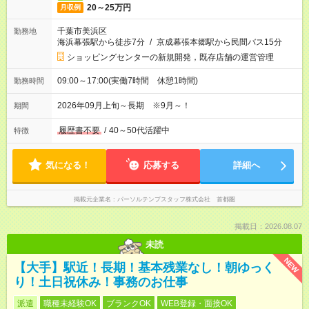
20～25万円
月収例
千葉市美浜区
勤務地
海浜幕張駅から徒歩7分
/
京成幕張本郷駅から民間バス15分
ショッピングセンターの新規開発，既存店舗の運営管理
09:00～17:00(実働7時間 休憩1時間)
勤務時間
2026年09月上旬～長期 ※9月～！
期間
履歴書不要
/
40～50代活躍中
特徴
気になる！
応募する
詳細へ
掲載元企業名
パーソルテンプスタッフ株式会社 首都圏
掲載日：2026.08.07
未読
NEW
【大手】駅近！長期！基本残業なし！朝ゆっく
り！土日祝休み！事務のお仕事
派遣
職種未経験OK
ブランクOK
WEB登録・面接OK