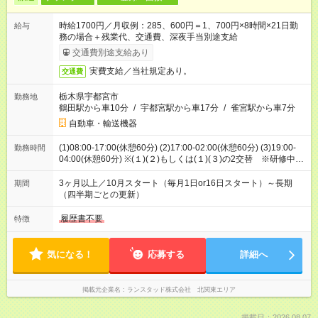
時給1700円／月収例：285、600円＝1、700円×8時間×21日勤
給与
務の場合＋残業代、交通費、深夜手当別途支給
交通費別途支給あり
実費支給／当社規定あり。
交通費
栃木県宇都宮市
勤務地
鶴田駅から車10分
/
宇都宮駅から車17分
/
雀宮駅から車7分
自動車・輸送機器
(1)08:00-17:00(休憩60分) (2)17:00-02:00(休憩60分) (3)19:00-
勤務時間
04:00(休憩60分) ※(１)(２)もしくは(１)(３)の2交替 ※研修中
（2ヶ月間）は(１)の日勤固定
3ヶ月以上／10月スタート（毎月1日or16日スタート）～長期
期間
（四半期ごとの更新）
履歴書不要
特徴
気になる！
応募する
詳細へ
掲載元企業名
ランスタッド株式会社 北関東エリア
掲載日：2026.08.07