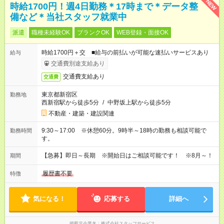
NEW
時給1700円！週4日勤務＊17時まで＊データ整
備など＊当社スタッフ就業中
派遣
職種未経験OK
ブランクOK
WEB登録・面接OK
時給1700円＋交 ■給与の前払いが可能な速払いサービスあり
給与
交通費別途支給あり
交通費支給あり
交通費
東京都新宿区
勤務地
西新宿駅から徒歩5分
/
中野坂上駅から徒歩5分
不動産・建築・建設関連
9:30～17:00 ※休憩60分。9時半～18時の勤務も相談可能で
勤務時間
す。
【急募】即日～長期 ※開始日はご相談可能です！ ※8月～！
期間
履歴書不要
特徴
気になる！
応募する
詳細へ
掲載元企業名
株式会社スタッフサービス