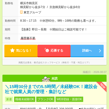
横浜市鶴見区
勤務地
鶴見駅から徒歩7分
/
京急鶴見駅から徒歩6分
東芝グループ
8:30～17:15 ※休憩60分。9時～16時の勤務も選べます。
勤務時間
【急募】即日～長期 ※開始日はご相談可能です！
期間
履歴書不要
特徴
気になる！
応募する
詳細へ
掲載元企業名
株式会社スタッフサービス（神奈川・千葉・埼玉エリア）
掲載日：2026.08.07
未読
NEW
＼15時30分までの5.5時間／未経験OK！建設会
社で就業人員の管理・集計など
派遣
職種未経験OK
ブランクOK
WEB登録・面接OK