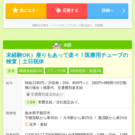
気になる！
応募する
詳細へ
掲載元企業名
パーソルテンプスタッフ株式会社 首都圏
未読
未経験OK）座りもあって楽々！医療用チューブの
検査｜土日祝休
派遣
職種未経験OK
ブランクOK
WEB登録・面接OK
時給1280円／月収例：204、800円＝1、280円×8時間×20日勤
給与
務の場合＋残業代、交通費別途支給
交通費別途支給あり
実費支給／当社規定あり。
交通費
栃木県宇都宮市
勤務地
宇都宮駅から車30分
/
今市駅から車25分
/
鹿沼駅から車24分
化学・素材
(1)08:30-17:30(休憩60分) ※休憩時間内訳／10時～10分、12時
勤務時間