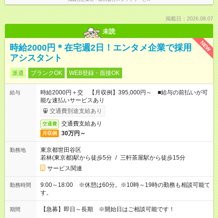
掲載日：2026.08.07
未読
NEW
時給2000円＊在宅週2日！エンタメ企業で採用
アシスタント
派遣
ブランクOK
WEB登録・面接OK
時給2000円＋交 【月収例】395,000円～ ■給与の前払いが可
給与
能な速払いサービスあり
交通費別途支給あり
交通費支給あり
交通費
30万円～
月収例
東京都世田谷区
勤務地
若林(東京都)駅から徒歩5分
/
三軒茶屋駅から徒歩15分
サービス関連
9:00～18:00 ※休憩は60分。※10時～19時の勤務も相談可能で
勤務時間
す。
【急募】即日～長期 ※開始日はご相談可能です！
期間