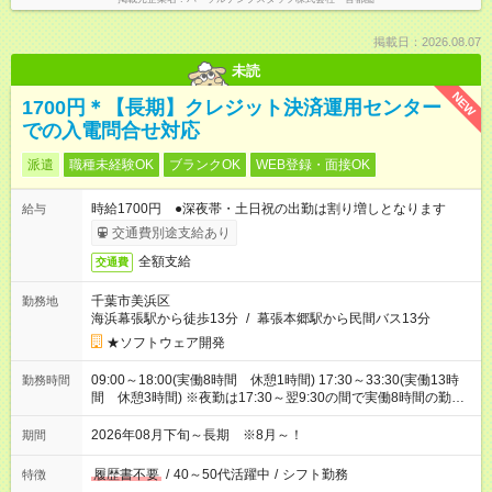
掲載日：2026.08.07
未読
NEW
1700円＊【長期】クレジット決済運用センター
での入電問合せ対応
派遣
職種未経験OK
ブランクOK
WEB登録・面接OK
時給1700円 ●深夜帯・土日祝の出勤は割り増しとなります
給与
交通費別途支給あり
全額支給
交通費
千葉市美浜区
勤務地
海浜幕張駅から徒歩13分
/
幕張本郷駅から民間バス13分
★ソフトウェア開発
09:00～18:00(実働8時間 休憩1時間) 17:30～33:30(実働13時
勤務時間
間 休憩3時間) ※夜勤は17:30～翌9:30の間で実働8時間の勤務
となります※夜勤月6回
2026年08月下旬～長期 ※8月～！
期間
履歴書不要
/
40～50代活躍中
/
シフト勤務
特徴