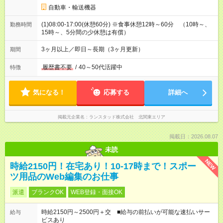
自動車・輸送機器
(1)08:00-17:00(休憩60分) ※食事休憩12時～60分 （10時～、
勤務時間
15時～、5分間の少休憩は有償）
3ヶ月以上／即日～長期（3ヶ月更新）
期間
履歴書不要
/
40～50代活躍中
特徴
気になる！
応募する
詳細へ
掲載元企業名
ランスタッド株式会社 北関東エリア
掲載日：2026.08.07
未読
NEW
時給2150円！在宅あり！10-17時まで！スポー
ツ用品のWeb編集のお仕事
派遣
ブランクOK
WEB登録・面接OK
時給2150円～2500円＋交 ■給与の前払いが可能な速払いサー
給与
ビスあり