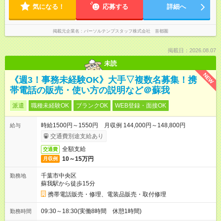
気になる！
応募する
詳細へ
掲載元企業名
パーソルテンプスタッフ株式会社 首都圏
掲載日：2026.08.07
未読
NEW
《週3！事務未経験OK》大手▽複数名募集！携
帯電話の販売・使い方の説明など＠蘇我
派遣
職種未経験OK
ブランクOK
WEB登録・面接OK
時給1500円～1550円 月収例 144,000円～148,800円
給与
交通費別途支給あり
全額支給
交通費
10～15万円
月収例
千葉市中央区
勤務地
蘇我駅から徒歩15分
携帯電話販売・修理、電装品販売・取付修理
09:30～18:30(実働8時間 休憩1時間)
勤務時間