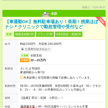
掲載日：2026.08.07
未読
NEW
【車通勤OK】無料駐車場あり！長期！残業ほぼ
ナシ＊クリニックで勤怠管理や受付など
派遣
職種未経験OK
ブランクOK
WEB登録・面接OK
時給1500円 月収例 240,000円
給与
交通費別途支給あり
全額支給
交通費
20～25万円
月収例
さいたま市緑区
勤務地
東浦和駅から車7分
外来診療と在宅医療の両輪で診療にあたっています。
09:00～18:00(実働8時間 休憩1時間) ※基本は9：00～ですが、
勤務時間
8：15～・8：30～の早番対応のシフトも可能な方
【急募】即日～長期 ※即日～！
期間
履歴書不要
/
40～50代活躍中
/
パソコンスキル不要
特徴