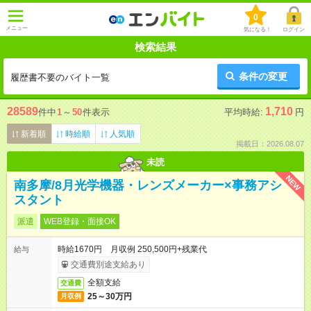
0
メニュー
気になる！
ログイン
検索結果
条件の変更
履歴書不要のバイト一覧
28589
1,710
件中
1
～
50
件表示
平均時給:
円
新着順
時給順
人気順
掲載日：2026.08.07
未読
NEW
南多摩/8月光学機器・レンズメーカー×事務アシ
スタント
派遣
WEB登録・面接OK
時給1670円 月収例 250,500円+残業代
給与
交通費別途支給あり
全額支給
交通費
25～30万円
月収例