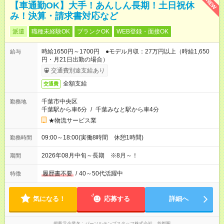
NEW
【車通勤OK】大手！あんしん長期！土日祝休
み！決算・請求書対応など
派遣
職種未経験OK
ブランクOK
WEB登録・面接OK
時給1650円～1700円 ●モデル月収：27万円以上（時給1,650
給与
円・月21日出勤の場合）
交通費別途支給あり
全額支給
交通費
千葉市中央区
勤務地
千葉駅から車6分
/
千葉みなと駅から車4分
★物流サービス業
09:00～18:00(実働8時間 休憩1時間)
勤務時間
2026年08月中旬～長期 ※8月～！
期間
履歴書不要
/
40～50代活躍中
特徴
気になる！
応募する
詳細へ
掲載元企業名
パーソルテンプスタッフ株式会社 首都圏