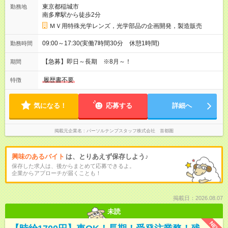
東京都稲城市
勤務地
南多摩駅から徒歩2分
ＭＶ用特殊光学レンズ，光学部品の企画開発，製造販売
09:00～17:30(実働7時間30分 休憩1時間)
勤務時間
【急募】即日～長期 ※8月～！
期間
履歴書不要
特徴
気になる！
応募する
詳細へ
掲載元企業名
パーソルテンプスタッフ株式会社 首都圏
興味のあるバイト
は、とりあえず保存しよう♪
保存した求人は、後からまとめて応募できるよ。
企業からアプローチが届くことも！
掲載日：2026.08.07
未読
NEW