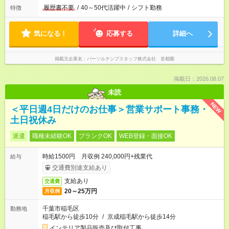
履歴書不要
/
40～50代活躍中
/
シフト勤務
特徴
気になる！
応募する
詳細へ
掲載元企業名
パーソルテンプスタッフ株式会社 首都圏
掲載日：2026.08.07
未読
NEW
＜平日週4日だけのお仕事＞営業サポート事務・
土日祝休み
派遣
職種未経験OK
ブランクOK
WEB登録・面接OK
時給1500円 月収例 240,000円+残業代
給与
交通費別途支給あり
支給あり
交通費
20～25万円
月収例
千葉市稲毛区
勤務地
稲毛駅から徒歩10分
/
京成稲毛駅から徒歩14分
インテリア製品販売及び取付工事