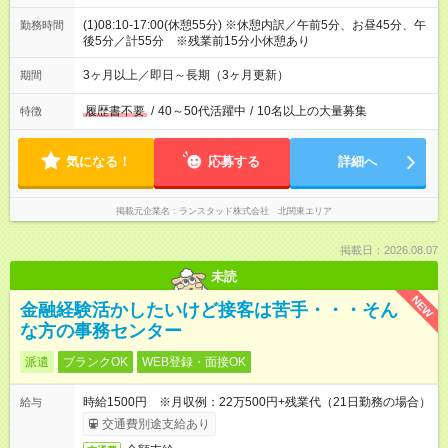
(1)08:10-17:00(休憩55分) ※休憩内訳／午前5分、お昼45分、午
勤務時間
後5分／計55分 ※残業前15分小休憩あり
3ヶ月以上／即日～長期（3ヶ月更新）
期間
履歴書不要
/
40～50代活躍中
/
10名以上の大量募集
特徴
気になる！
応募する
詳細へ
掲載元企業名
ランスタッド株式会社 北関東エリア
掲載日：2026.08.07
未読
NEW
金融経験活かしたいけど接客は苦手・・・そん
な方の事務センター
派遣
ブランクOK
WEB登録・面接OK
時給1500円 ※月収例：22万500円+残業代（21日勤務の場合）
給与
交通費別途支給あり