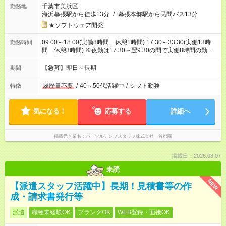
千葉市美浜区
勤務地
海浜幕張駅から徒歩13分
/
幕張本郷駅から民間バス13分
★ソフトウェア開発
09:00～18:00(実働8時間 休憩1時間) 17:30～33:30(実働13時
勤務時間
間 休憩3時間) ※夜勤は17:30～翌9:30の間で実働8時間の勤務
となります※夜勤月6回
【急募】即日～長期
期間
履歴書不要
/
40～50代活躍中
/
シフト勤務
特徴
気になる！
応募する
詳細へ
掲載元企業名
パーソルテンプスタッフ株式会社 首都圏
掲載日：2026.08.07
未読
NEW
【派遣スタッフ活躍中】長期！見積書等の作
成・請求書発行等
派遣
職種未経験OK
ブランクOK
WEB登録・面接OK