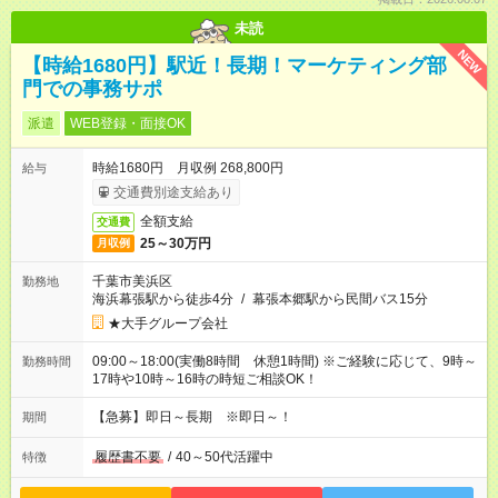
未読
NEW
【時給1680円】駅近！長期！マーケティング部
門での事務サポ
派遣
WEB登録・面接OK
時給1680円 月収例 268,800円
給与
交通費別途支給あり
全額支給
交通費
25～30万円
月収例
千葉市美浜区
勤務地
海浜幕張駅から徒歩4分
/
幕張本郷駅から民間バス15分
★大手グループ会社
09:00～18:00(実働8時間 休憩1時間) ※ご経験に応じて、9時～
勤務時間
17時や10時～16時の時短ご相談OK！
【急募】即日～長期 ※即日～！
期間
履歴書不要
/
40～50代活躍中
特徴