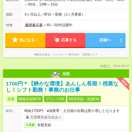
～40分、15時～10分
3ヶ月以上／即日～長期（2ヶ月更新）
期間
履歴書不要
/
40～50代活躍中
特徴
気になる！
応募する
詳細へ
掲載元企業名
ランスタッド株式会社 北関東エリア
掲載日：2026.08.07
未読
NEW
1700円＊【静かな環境】あんしん長期！残業な
し！シフト勤務！事務のお仕事
派遣
職種未経験OK
ブランクOK
WEB登録・面接OK
時給1700円 ●深夜帯・土日祝の出勤は割り増しとなります
給与
交通費別途支給あり
全額支給
交通費