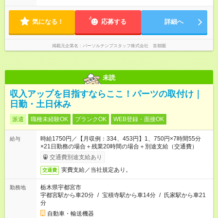
気になる！
応募する
詳細へ
掲載元企業名
パーソルテンプスタッフ株式会社 首都圏
未読
収入アップを目指すならここ！パーツの取付け｜
日勤・土日休み
派遣
職種未経験OK
ブランクOK
WEB登録・面接OK
時給1750円／【月収例：334、453円】1、750円×7時間55分
給与
×21日勤務の場合＋残業20時間の場合＋別途支給（交通費）
交通費別途支給あり
実費支給／当社規定あり。
交通費
栃木県宇都宮市
勤務地
宇都宮駅から車20分
/
宝積寺駅から車14分
/
氏家駅から車21
分
自動車・輸送機器