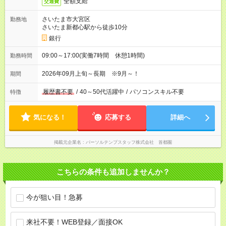
全額支給
交通費
さいたま市大宮区
勤務地
さいたま新都心駅から徒歩10分
銀行
09:00～17:00(実働7時間 休憩1時間)
勤務時間
2026年09月上旬～長期 ※9月～！
期間
履歴書不要
/
40～50代活躍中
/
パソコンスキル不要
特徴
気になる！
応募する
詳細へ
掲載元企業名
パーソルテンプスタッフ株式会社 首都圏
こちらの条件も追加しませんか？
今が狙い目！急募
来社不要！WEB登録／面接OK