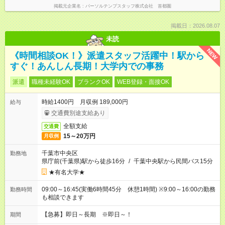
掲載元企業名
パーソルテンプスタッフ株式会社 首都圏
掲載日：2026.08.07
未読
NEW
《時間相談OK！》派遣スタッフ活躍中！駅から
すぐ！あんしん長期！大学内での事務
派遣
職種未経験OK
ブランクOK
WEB登録・面接OK
時給1400円 月収例 189,000円
給与
交通費別途支給あり
全額支給
交通費
15～20万円
月収例
千葉市中央区
勤務地
県庁前(千葉県)駅から徒歩16分
/
千葉中央駅から民間バス15分
★有名大学★
09:00～16:45(実働6時間45分 休憩1時間) ※9:00～16:00の勤務
勤務時間
も相談できます
【急募】即日～長期 ※即日～！
期間