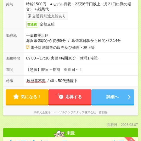
時給1500円 ●モデル月収：23万6千円以上（月21日出勤の場
給与
合）＋残業代
交通費別途支給あり
全額支給
交通費
千葉市美浜区
勤務地
海浜幕張駅から徒歩8分
/
幕張本郷駅から民間バス14分
電子計測器等の販売及び修理・校正等
09:00～17:30(実働7時間30分 休憩1時間)
勤務時間
【急募】即日～長期 ※即日～！
期間
履歴書不要
/
40～50代活躍中
特徴
気になる！
応募する
詳細へ
掲載元企業名
パーソルテンプスタッフ株式会社 首都圏
掲載日：2026.08.07
未読