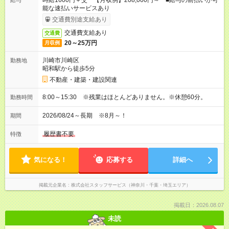
時給1600円＋交 【月収例】208,000円～ ■給与の前払いが可
給与
能な速払いサービスあり
交通費別途支給あり
交通費支給あり
交通費
20～25万円
月収例
川崎市川崎区
勤務地
昭和駅から徒歩5分
不動産・建築・建設関連
8:00～15:30 ※残業はほとんどありません。※休憩60分。
勤務時間
2026/08/24～長期 ※8月～！
期間
履歴書不要
特徴
気になる！
応募する
詳細へ
掲載元企業名
株式会社スタッフサービス（神奈川・千葉・埼玉エリア）
掲載日：2026.08.07
未読