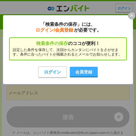
ログイン
×
簡単3ステップ！無料登録
「検索条件の保存」には、
ログイン/会員登録
が必要です。
検索条件の保存
のココが便利！
1
2
3
設定した条件を保存して、次回からカンタンにバイトをさがせま
す。条件に合ったバイトが掲載されるとメールでお知らせします。
メールアドレス入力
認証
会員登録完了
ログイン
会員登録
メールアドレスを入力してください。
送信
メールは、エンバイト事務局<notification@hb.en-japan.com>から届きま