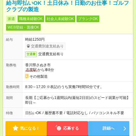
給与即払いOK！土日休み！日勤のお仕事！ゴルフ
クラブの製造
派遣
職種未経験OK
社会人未経験OK
ブランクOK
WEB登録・面接OK
時給1250円
給与
交通費別途支給あり
交通費支給有り
交通費
香川県さぬき市
勤務地
志度駅
から車8分
その他製造
8:30～17:20 ※表記のうち実働7時間50分です。
勤務時間
長期【ご応募から1週間以内(最短2日目)のスピード就業が可能】
期間
即日～
日払いOK
/
履歴書不要
/
電話対応なし
/
パソコンスキル不要
特徴
気になる！
応募する
詳細へ