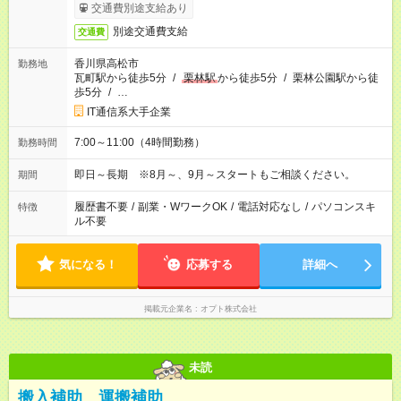
交通費別途支給あり
別途交通費支給
交通費
香川県高松市
勤務地
瓦町駅から徒歩5分
/
栗林駅
から徒歩5分
/
栗林公園駅から徒
歩5分
/
…
IT通信系大手企業
7:00～11:00（4時間勤務）
勤務時間
即日～長期 ※8月～、9月～スタートもご相談ください。
期間
履歴書不要
/
副業・WワークOK
/
電話対応なし
/
パソコンスキ
特徴
ル不要
気になる！
応募する
詳細へ
掲載元企業名
オプト株式会社
未読
搬入補助 運搬補助