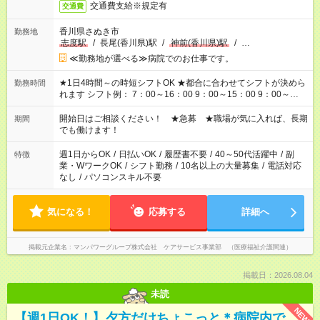
交通費支給※規定有
交通費
香川県さぬき市
勤務地
志度駅
/
長尾(香川県)駅
/
神前(香川県)駅
/
…
≪勤務地が選べる≫病院でのお仕事です。
★1日4時間～の時短シフトOK ★都合に合わせてシフトが決めら
勤務時間
れます シフト例： 7：00～16：00 9：00～15：00 9：00～
18：00 11：00～20：00 など ※Wワークの場合、他のお仕事と
合わせ週40時間超の就業はご案内できません ※法令に基づき、
開始日はご相談ください！ ★急募 ★職場が気に入れば、長期
期間
週20時間以上勤務は社会保険への加入対象となります ※労働者
でも働けます！
派遣法（日雇い派遣の原則禁止）により、短時間・短期間の就
業はご案内が難しい場合があります
週1日からOK
/
日払いOK
/
履歴書不要
/
40～50代活躍中
/
副
特徴
業・WワークOK
/
シフト勤務
/
10名以上の大量募集
/
電話対応
なし
/
パソコンスキル不要
気になる！
応募する
詳細へ
掲載元企業名
マンパワーグループ株式会社 ケアサービス事業部 （医療福祉介護関連）
掲載日：2026.08.04
未読
NEW
【週1日OK！】夕方だけちょこっと＊病院内で