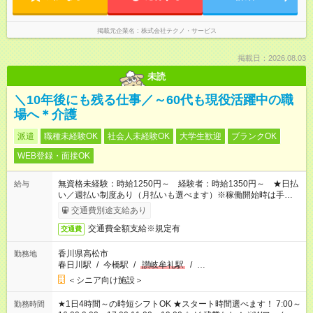
掲載元企業名
株式会社テクノ・サービス
掲載日：2026.08.03
未読
＼10年後にも残る仕事／～60代も現役活躍中の職
場へ＊介護
派遣
職種未経験OK
社会人未経験OK
大学生歓迎
ブランクOK
WEB登録・面接OK
無資格未経験：時給1250円～ 経験者：時給1350円～ ★日払
給与
い／週払い制度あり（月払いも選べます）※稼働開始時は手続き
完了次第のお支払いとなります。
交通費別途支給あり
交通費全額支給※規定有
交通費
香川県高松市
勤務地
春日川駅
/
今橋駅
/
讃岐牟礼駅
/
…
＜シニア向け施設＞
★1日4時間～の時短シフトOK ★スタート時間選べます！ 7:00～
勤務時間