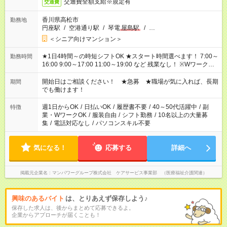
交通費全額支給※規定有
交通費
香川県高松市
勤務地
円座駅
/
空港通り駅
/
琴電
屋島駅
/
…
＜シニア向けマンション＞
★1日4時間～の時短シフトOK ★スタート時間選べます！ 7:00～
勤務時間
16:00 9:00～17:00 11:00～19:00 など 残業なし！ ※Wワークの
場合、他のお仕事と合わせ週40時間超の就業はご案内できませ
ん ※法令に基づき、週20時間以上勤務は社会保険への加入対象
開始日はご相談ください！ ★急募 ★職場が気に入れば、長期
期間
となります ※労働者派遣法（日雇い派遣の原則禁止）により、
でも働けます！
短時間・短期間の就業はご案内が難しい場合があります
週1日からOK
/
日払いOK
/
履歴書不要
/
40～50代活躍中
/
副
特徴
業・WワークOK
/
服装自由
/
シフト勤務
/
10名以上の大量募
集
/
電話対応なし
/
パソコンスキル不要
気になる！
応募する
詳細へ
掲載元企業名
マンパワーグループ株式会社 ケアサービス事業部 （医療福祉介護関連）
興味のあるバイト
は、とりあえず保存しよう♪
保存した求人は、後からまとめて応募できるよ。
企業からアプローチが届くことも！