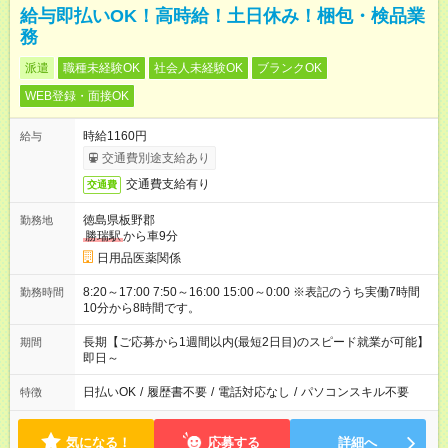
給与即払いOK！高時給！土日休み！梱包・検品業
務
派遣
職種未経験OK
社会人未経験OK
ブランクOK
WEB登録・面接OK
時給1160円
給与
交通費別途支給あり
交通費支給有り
交通費
徳島県板野郡
勤務地
勝瑞駅
から車9分
日用品医薬関係
8:20～17:00 7:50～16:00 15:00～0:00 ※表記のうち実働7時間
勤務時間
10分から8時間です。
長期【ご応募から1週間以内(最短2日目)のスピード就業が可能】
期間
即日～
日払いOK
/
履歴書不要
/
電話対応なし
/
パソコンスキル不要
特徴
気になる！
応募する
詳細へ