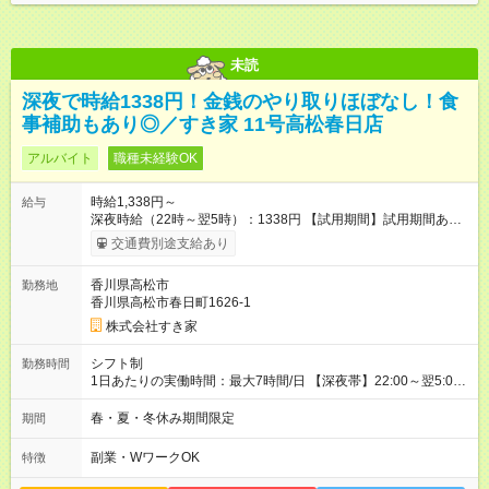
未読
深夜で時給1338円！金銭のやり取りほぼなし！食
事補助もあり◎／すき家 11号高松春日店
アルバイト
職種未経験OK
時給1,338円～
給与
深夜時給（22時～翌5時）：1338円 【試用期間】試用期間あり
試用期間の長さ：1ヶ月 雇用形態、給与は本採用時と同じです。
交通費別途支給あり
試用期間の実態は30日（※条件変更なし）ですが、切り上げで
一ヶ月とさせていただきます。 研修制度あり：15時間(研修中も
香川県高松市
勤務地
同時給）
香川県高松市春日町1626-1
株式会社すき家
シフト制
勤務時間
1日あたりの実働時間：最大7時間/日 【深夜帯】22:00～翌5:00
週2日～・1日2h～OK◎ ※22:00から翌5:00までは18歳以上の方
のみ勤務可能です（18歳未満の深夜業務禁止のため） ★深夜で
春・夏・冬休み期間限定
期間
も安心して働けます★ すき家では、ワンオペを禁止していま
す。 必ず、2名以上での勤務を行いますので、安心して働けま
副業・WワークOK
特徴
す。