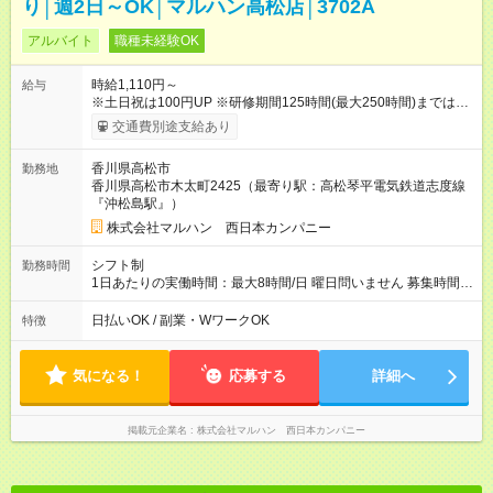
り│週2日～OK│マルハン高松店│3702A
アルバイト
職種未経験OK
時給1,110円～
給与
※土日祝は100円UP ※研修期間125時間(最大250時間)までは、
時給1,036円 ※22時以降時給25％ＵＰ 【試用期間】試用期間な
交通費別途支給あり
し
香川県高松市
勤務地
香川県高松市木太町2425（最寄り駅：高松琴平電気鉄道志度線
『沖松島駅』）
株式会社マルハン 西日本カンパニー
シフト制
勤務時間
1日あたりの実働時間：最大8時間/日 曜日問いません 募集時間
帯：8:00-17:00/15:30-24:30 詳しくは下記お問い合わせ電話番号
へご連絡ください。 0120-314-508(9時～20時土日祝も受付) 1
日払いOK / 副業・WワークOK
特徴
日6時間から勤務OK ※1日の実働は8時間以内です。
気になる！
応募する
詳細へ
掲載元企業名
株式会社マルハン 西日本カンパニー