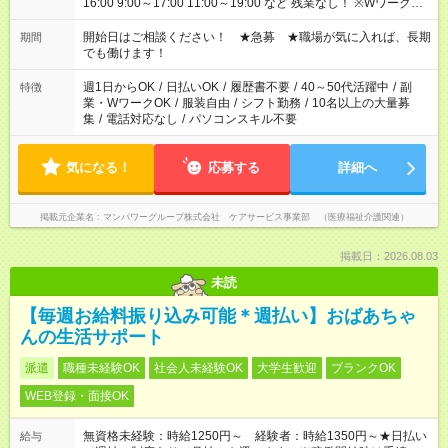
16:00 9:00～17:00 11:00～19:00 など 残業なし！ ※Wワークの
場合、他のお仕事と合わせ週40時間超の就業はご案内できませ
ん ※法令に基づき、週20時間以上勤務は社会保険への加入対象
開始日はご相談ください！ ★急募 ★職場が気に入れば、長期
期間
となります ※労働者派遣法（日雇い派遣の原則禁止）により、
でも働けます！
短時間・短期間の就業はご案内が難しい場合があります
週1日からOK
/
日払いOK
/
履歴書不要
/
40～50代活躍中
/
副
特徴
業・WワークOK
/
服装自由
/
シフト勤務
/
10名以上の大量募
集
/
電話対応なし
/
パソコンスキル不要
気になる！
応募する
詳細へ
掲載元企業名
マンパワーグループ株式会社 ケアサービス事業部 （医療福祉介護関連）
掲載日：2026.08.03
未読
【毎週お給料振り込み可能＊週払い】おばあちゃ
んの生活サポート
派遣
職種未経験OK
社会人未経験OK
大学生歓迎
ブランクOK
WEB登録・面接OK
無資格未経験：時給1250円～ 経験者：時給1350円～★日払い
給与