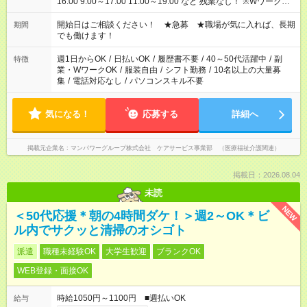
16:00 9:00～17:00 11:00～19:00 など 残業なし！ ※Wワークの
場合、他のお仕事と合わせ週40時間超の就業はご案内できませ
ん ※法令に基づき、週20時間以上勤務は社会保険への加入対象
開始日はご相談ください！ ★急募 ★職場が気に入れば、長期
期間
となります ※労働者派遣法（日雇い派遣の原則禁止）により、
でも働けます！
短時間・短期間の就業はご案内が難しい場合があります
週1日からOK
/
日払いOK
/
履歴書不要
/
40～50代活躍中
/
副
特徴
業・WワークOK
/
服装自由
/
シフト勤務
/
10名以上の大量募
集
/
電話対応なし
/
パソコンスキル不要
気になる！
応募する
詳細へ
掲載元企業名
マンパワーグループ株式会社 ケアサービス事業部 （医療福祉介護関連）
掲載日：2026.08.04
未読
NEW
＜50代応援＊朝の4時間ダケ！＞週2～OK＊ビ
ル内でサクッと清掃のオシゴト
派遣
職種未経験OK
大学生歓迎
ブランクOK
WEB登録・面接OK
時給1050円～1100円 ■週払いOK
給与