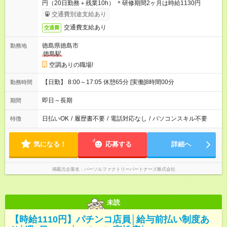
円（20日勤務＋残業10h） ＊研修期間2ヶ月は時給1130円
交通費別途支給あり
交通費支給あり
交通費
徳島県徳島市
勤務地
徳島駅
空調ありの職場!
【日勤】 8:00～17:05 休憩65分 [実働]8時間00分
勤務時間
即日～長期
期間
日払いOK
/
履歴書不要
/
電話対応なし
/
パソコンスキル不要
特徴
気になる！
応募する
詳細へ
掲載元企業名
パーソルファクトリーパートナーズ株式会社
未読
【時給1110円】パチンコ店員│給与前払い制度あ