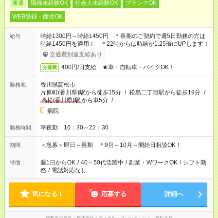
派遣
職種未経験OK
社会人未経験OK
ブランクOK
WEB登録・面接OK
時給1300円～時給1450円 ＊長期のご契約で週5日勤務の方は
給与
時給1450円を適用！ ＊22時からは時給が1.25倍にUPします！
交通費別途支給あり
400円/日支給 ★車・自転車・バイクOK！
交通費
香川県高松市
勤務地
片原町(香川県)駅から徒歩15分
/
松島二丁目駅から徒歩19分
/
高松(香川県)駅
から車5分
/
…
病院
準夜勤 16：30～22：30
勤務時間
＜急募＞即日～長期 ＊9月～10月～開始日相談OK！
期間
週1日からOK
/
40～50代活躍中
/
副業・WワークOK
/
シフト勤
特徴
務
/
電話対応なし
気になる！
応募する
詳細へ