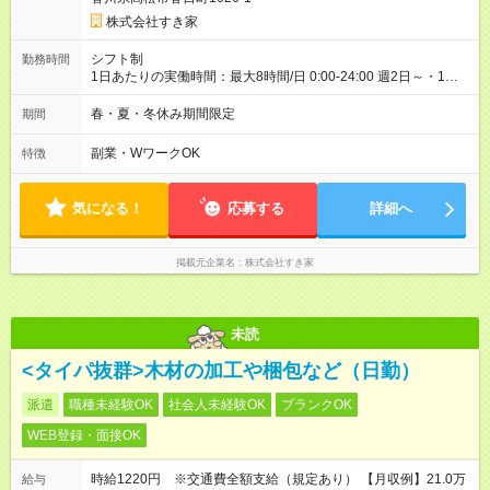
ただきます。 研修制度あり：15時間(研修中も同時給）
株式会社すき家
シフト制
勤務時間
1日あたりの実働時間：最大8時間/日 0:00-24:00 週2日～・1日
2h～OK ＜シフト例＞ 〇朝帯 5:00-9:00 〇昼帯 9:00-14:00 〇午
後帯 14:00-18:00 〇夜帯 18:00-22:00 〇深夜帯 22:00-翌5:00 基
春・夏・冬休み期間限定
期間
本は固定シフトですが家庭の都合などイレギュラーには対応し
ます♪
副業・WワークOK
特徴
気になる！
応募する
詳細へ
掲載元企業名
株式会社すき家
未読
<タイパ抜群>木材の加工や梱包など（日勤）
派遣
職種未経験OK
社会人未経験OK
ブランクOK
WEB登録・面接OK
時給1220円 ※交通費全額支給（規定あり） 【月収例】21.0万
給与