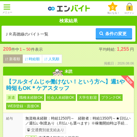
0
メニュー
気になる！
ログイン
検索結果
条件の変更
ＪＲ高徳線のバイト一覧
209
1,255
件中
1
～
50
件表示
平均時給:
円
新着順
時給順
人気順
掲載日：2026.08.06
未読
NEW
【フルタイムじゃ働けない！という方へ】週1や
時短もOK＊ケアスタッフ
派遣
職種未経験OK
社会人未経験OK
大学生歓迎
ブランクOK
WEB登録・面接OK
無資格未経験：時給1250円～ 経験者：時給1350円～★日払い
給与
／週払い制度あり（月払いも選べます）※稼働開始時は手続き完
了次第のお支払いとなります。
交通費別途支給あり