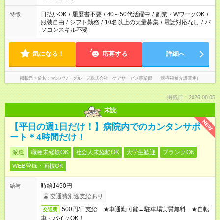
短時間・短期間の就業はご案内が難しい場合があります
日払いOK
/
履歴書不要
/
40～50代活躍中
/
副業・WワークOK
/
特徴
服装自由
/
シフト勤務
/
10名以上の大量募集
/
電話対応なし
/
パ
ソコンスキル不要
気になる！
応募する
詳細へ
掲載元企業名
マンパワーグループ株式会社 ケアサービス事業部 （医療福祉介護関連）
掲載日：2026.08.05
未読
NEW
【平日の週1日だけ！】病院内でのカンタンサポ
ート＊4時間だけ！
派遣
職種未経験OK
社会人未経験OK
大学生歓迎
ブランクOK
WEB登録・面接OK
時給1450円
給与
交通費別途支給あり
500円/日支給 ★車通勤可能→駐車場実質無料 ★自転
交通費
車・バイクOK！