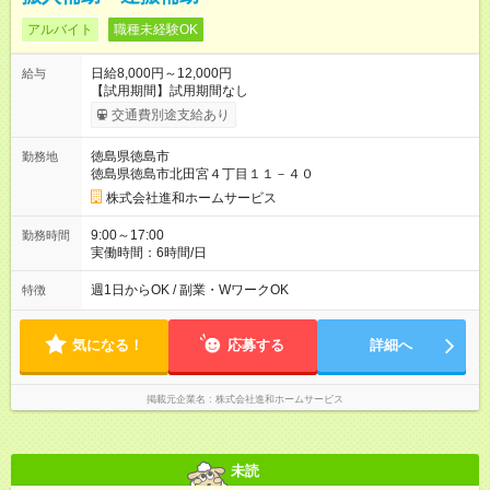
アルバイト
職種未経験OK
日給8,000円～12,000円
給与
【試用期間】試用期間なし
交通費別途支給あり
徳島県徳島市
勤務地
徳島県徳島市北田宮４丁目１１－４０
株式会社進和ホームサービス
9:00～17:00
勤務時間
実働時間：6時間/日
週1日からOK / 副業・WワークOK
特徴
気になる！
応募する
詳細へ
掲載元企業名
株式会社進和ホームサービス
未読