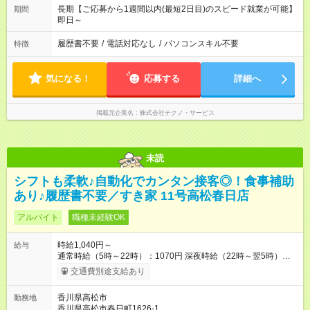
長期【ご応募から1週間以内(最短2日目)のスピード就業が可能】
期間
即日～
履歴書不要
/
電話対応なし
/
パソコンスキル不要
特徴
気になる！
応募する
詳細へ
掲載元企業名
株式会社テクノ・サービス
未読
シフトも柔軟♪自動化でカンタン接客◎！食事補助
あり♪履歴書不要／すき家 11号高松春日店
アルバイト
職種未経験OK
時給1,040円～
給与
通常時給（5時～22時）：1070円 深夜時給（22時～翌5時）：
1338円 高校生時給：1040円 【特別手当】早朝手当（5：00-9：
交通費別途支給あり
00）時給+150円 【試用期間】試用期間あり 試用期間の長さ：1
ヶ月 雇用形態、給与は本採用時と同じです。 試用期間の実態は
香川県高松市
勤務地
30日（※条件変更なし）ですが、切り上げで一ヶ月とさせてい
香川県高松市春日町1626-1