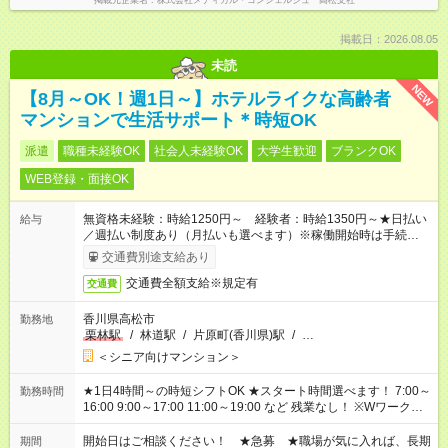
掲載元企業名
株式会社メディカル・コンシェルジュ 高松支社
掲載日：2026.08.05
未読
NEW
【8月～OK！週1日～】ホテルライクな高齢者
マンションで生活サポート＊時短OK
派遣
職種未経験OK
社会人未経験OK
大学生歓迎
ブランクOK
WEB登録・面接OK
無資格未経験：時給1250円～ 経験者：時給1350円～★日払い
給与
／週払い制度あり（月払いも選べます）※稼働開始時は手続き完
了次第のお支払いとなります。
交通費別途支給あり
交通費全額支給※規定有
交通費
香川県高松市
勤務地
栗林駅
/
林道駅
/
片原町(香川県)駅
/
…
＜シニア向けマンション＞
★1日4時間～の時短シフトOK ★スタート時間選べます！ 7:00～
勤務時間
16:00 9:00～17:00 11:00～19:00 など 残業なし！ ※Wワークの
場合、他のお仕事と合わせ週40時間超の就業はご案内できませ
ん ※法令に基づき、週20時間以上勤務は社会保険への加入対象
開始日はご相談ください！ ★急募 ★職場が気に入れば、長期
期間