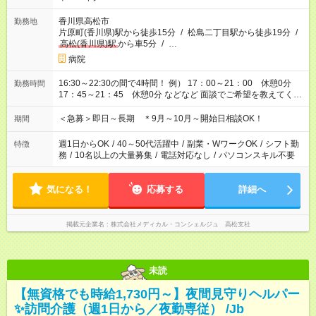
香川県高松市
勤務地
片原町(香川県)駅から徒歩15分
/
松島二丁目駅から徒歩19分
/
高松(香川県)駅
から車5分
/
…
病院
16:30～22:30の間で4時間！ 例） 17：00～21：00 休憩0分
勤務時間
17：45～21：45 休憩0分 などなど 面談でご希望を教えてくだ
さい！
＜急募＞即日～長期 ＊9月～10月～開始日相談OK！
期間
週1日からOK
/
40～50代活躍中
/
副業・WワークOK
/
シフト勤
特徴
務
/
10名以上の大量募集
/
電話対応なし
/
パソコンスキル不要
気になる！
応募する
詳細へ
掲載元企業名
株式会社メディカル・コンシェルジュ 高松支社
未読
【無資格でも時給1,730円～】夜間見守りヘルパー
✨訪問介護（週1日から／夜勤専従） /Jb