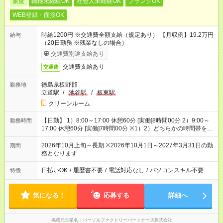
派遣
職種未経験OK
社会人未経験OK
ブランクOK
WEB登録・面接OK
時給1200円 ※交通費全額支給（規定あり） 【月収例】19.2万円
給与
（20日勤務 ※残業なしの場合）
交通費別途支給あり
交通費支給あり
交通費
徳島県板野郡
勤務地
立道駅
/
池谷駅
/
板東駅
クリーンルーム
【日勤】 1）8:00～17:00 休憩60分 [実働]8時間00分 2）9:00～
勤務時間
17:00 休憩60分 [実働]7時間00分 ※1）2）どちらかの時間帯を選
べます。
2026年10月上旬～長期 ※2026年10月1日～2027年3月31日の勤
期間
務となります
日払いOK
/
履歴書不要
/
電話対応なし
/
パソコンスキル不要
特徴
気になる！
応募する
詳細へ
掲載元企業名
パーソルファクトリーパートナーズ株式会社