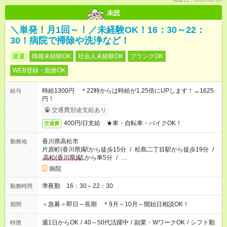
未読
＼単発！月1回～！／未経験OK！16：30～22：
30！病院で掃除や洗浄など！
派遣
職種未経験OK
社会人未経験OK
ブランクOK
WEB登録・面接OK
時給1300円 ＊22時からは時給が1.25倍にUPします！→1625
給与
円！
交通費別途支給あり
400円/日支給 ★車・自転車・バイクOK！
交通費
香川県高松市
勤務地
片原町(香川県)駅から徒歩15分
/
松島二丁目駅から徒歩19分
/
高松(香川県)駅
から車5分
/
…
病院
準夜勤 16：30～22：30
勤務時間
＜急募＞即日～長期 ＊9月～10月～開始日相談OK！
期間
週1日からOK
/
40～50代活躍中
/
副業・WワークOK
/
シフト勤
特徴