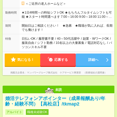
＜ご近所の老人ホームなど＞
★1日4時間～の時短シフトOK ★もちろんフルタイムシフトも可
勤務時間
能 ★スタート時間選べます 7:00～16:00 9:00～18:00 11:00～
20:00 など 残業なし！ ※Wワークの場合、他のお仕事と合わせ
週40時間超の就業はご案内できません ※法令に基づき、週20時
開始日はご相談ください！ ★急募 ★職場が気に入れば、長期
期間
間以上勤務は社会保険への加入対象となります ※労働者派遣法
でも働けます！
（日雇い派遣の原則禁止）により、短時間・短期間の就業はご
案内が難しい場合があります
日払いOK
/
履歴書不要
/
40～50代活躍中
/
副業・WワークOK
/
特徴
服装自由
/
シフト勤務
/
10名以上の大量募集
/
電話対応なし
/
パ
ソコンスキル不要
気になる！
応募する
詳細へ
掲載元企業名
マンパワーグループ株式会社 ケアサービス事業部 （医療福祉介護関連）
未読
婚活テレフォンアポインター（成果報酬あり/年
齢・経験不問）【高松店】/tkmap2
アルバイト
職種未経験OK