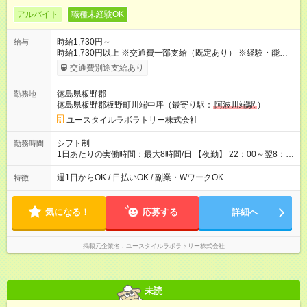
アルバイト
職種未経験OK
時給1,730円～
給与
時給1,730円以上 ※交通費一部支給（既定あり） ※経験・能力を
考慮して決定します 【収入例】 週1回勤務の場合：1,730円×8時
交通費別途支給あり
間×4回=5万5,360円 週3回勤務の場合：1,730円×8時間×12回
=16万6,080円 【試用期間】試用期間あり 試用期間の長さ：2ヶ
徳島県板野郡
勤務地
月 ※ 雇用形態と給与に、本採用時と異なる部分があります。 雇
徳島県板野郡板野町川端中坪（最寄り駅：
阿波川端駅
）
用形態：本採用時と同じです。 給与：時給 1,480円以上
ユースタイルラボラトリー株式会社
シフト制
勤務時間
1日あたりの実働時間：最大8時間/日 【夜勤】 22：00～翌8：
00 ※週1日～OK ／ 夜勤専従 ※上記の時間内で8時間勤務（休憩
1時間）ご利用者様により、時間は異なります。 ※曜日固定（毎
週1日からOK / 日払いOK / 副業・WワークOK
特徴
週同じ曜日での勤務となります）
気になる！
応募する
詳細へ
掲載元企業名
ユースタイルラボラトリー株式会社
未読