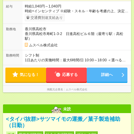
時給1,040円～1,040円
給与
時給+インセンティブ ※経験・スキル・年齢を考慮の上、決定し
ます。 《成果に応じたインセンティブ支給例》 テレアポ未経
交通費別途支給あり
験、入社5ヶ月目の女性パートさんが、時給に加えて、月7万円
のインセンティブを獲得するなど、入社年数に関わりなく成
香川県高松市
勤務地
果・貢献に応じた報酬制度が導入されています。 ※試用期間は3
香川県高松市寿町1-3-2 日進高松ビル６階（最寄り駅：高松
ヶ月で、その間は有期契約です。そのほかの条件に変更はあり
駅）
ません。 【試用期間】試用期間あり 試用期間の長さ：2ヶ月
※ 雇用形態と給与に、本採用時と異なる部分があります。 雇用
ムスベル株式会社
形態：中途採用（契約社員） 給与：本採用時と同じです。 ※試
用期間は2ヶ月で、その間は有期契約です。そのほかの条件に変
シフト制
勤務時間
更はありません。 ※月所定労働時間が110時間未満の方は試用期
1日あたりの実働時間：最大6時間/日 10:00～18:00 ＜選べるシ
間3ヶ月になります。
フト＞ (1)10:00～16:00 (2)10:00～17:00 (3)10:00～18:00 ◎
勤務時間は(1)～(3)で選択OK！ ◎勤務日数：週4日～5日勤務
気になる！
（希望シフト制） ◎原則定時退社／残業はほとんどありませ
応募する
詳細へ
ん！
掲載元企業名
ムスベル株式会社
未読
<タイパ抜群>サツマイモの運搬／菓子製造補助
（日勤）