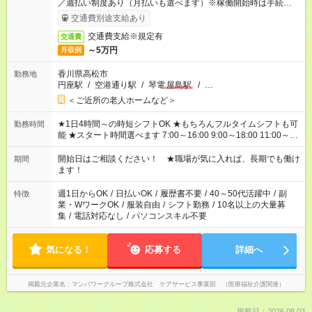
／週払い制度あり（月払いも選べます）※稼働開始時は手続き完
了次第のお支払いとなります。
交通費別途支給あり
交通費支給※規定有
交通費
～5万円
月収例
香川県高松市
勤務地
円座駅
/
空港通り駅
/
琴電
屋島駅
/
…
＜ご近所の老人ホームなど＞
★1日4時間～の時短シフトOK ★もちろんフルタイムシフトも可
勤務時間
能 ★スタート時間選べます 7:00～16:00 9:00～18:00 11:00～
20:00 など 残業なし！ ※Wワークの場合、他のお仕事と合わせ
週40時間超の就業はご案内できません ※法令に基づき、週20時
開始日はご相談ください！ ★職場が気に入れば、長期でも働け
期間
間以上勤務は社会保険への加入対象となります ※労働者派遣法
ます！
（日雇い派遣の原則禁止）により、短時間・短期間の就業はご
案内が難しい場合があります
週1日からOK
/
日払いOK
/
履歴書不要
/
40～50代活躍中
/
副
特徴
業・WワークOK
/
服装自由
/
シフト勤務
/
10名以上の大量募
集
/
電話対応なし
/
パソコンスキル不要
気になる！
応募する
詳細へ
掲載元企業名
マンパワーグループ株式会社 ケアサービス事業部 （医療福祉介護関連）
掲載日：2026.08.03