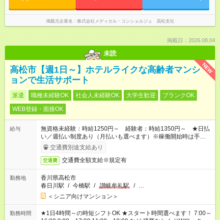
掲載元企業名
株式会社メディカル・コンシェルジュ 高松支社
掲載日：2026.08.04
未読
NEW
高松市【週1日～】ホテルライクな高齢者マンシ
ョンで生活サポート
派遣
職種未経験OK
社会人未経験OK
大学生歓迎
ブランクOK
WEB登録・面接OK
無資格未経験：時給1250円～ 経験者：時給1350円～ ★日払
給与
い／週払い制度あり（月払いも選べます）※稼働開始時は手続き
完了次第のお支払いとなります。
交通費別途支給あり
交通費全額支給※規定有
交通費
香川県高松市
勤務地
春日川駅
/
今橋駅
/
讃岐牟礼駅
/
…
＜シニア向けマンション＞
★1日4時間～の時短シフトOK ★スタート時間選べます！ 7:00～
勤務時間