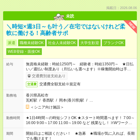
掲載日：2026.08.06
未読
NEW
＼時短×週3日～も叶う／在宅ではないけれど柔
軟に働ける！高齢者サポ
派遣
職種未経験OK
社会人未経験OK
大学生歓迎
ブランクOK
WEB登録・面接OK
無資格未経験：時給1250円～ 経験者：時給1350円～ ★日払
給与
い／週払い制度あり（月払いも選べます）※稼働開始時は手続き
完了次第のお支払いとなります。
交通費別途支給あり
交通費全額支給※規定有
交通費
香川県高松市
勤務地
瓦町駅
/
香西駅
/
岡本(香川県)駅
/
…
＜シニア向け施設＞
★1日4時間～の時短シフトOK ★スタート時間選べます！ 7:00～
勤務時間
16:00 9:00～17:00 11:00～19:00 など 残業なし！ ※Wワークの
場合、他のお仕事と合わせ週40時間超の就業はご案内できませ
ん ※法令に基づき、週20時間以上勤務は社会保険への加入対象
開始日はご相談ください！ ★急募 ★職場が気に入れば、長期
期間
となります ※労働者派遣法（日雇い派遣の原則禁止）により、
でも働けます！