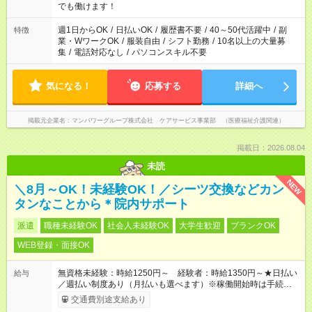
となります ※労働者派遣法（日雇い派遣の原則禁止）により、
でも働けます！
短時間・短期間の就業はご案内が難しい場合があります
週1日からOK
/
日払いOK
/
履歴書不要
/
40～50代活躍中
/
副
特徴
業・WワークOK
/
服装自由
/
シフト勤務
/
10名以上の大量募
集
/
電話対応なし
/
パソコンスキル不要
気になる！
応募する
詳細へ
掲載元企業名
マンパワーグループ株式会社 ケアサービス事業部 （医療福祉介護関連）
掲載日：2026.08.04
未読
NEW
＼8月～OK！未経験OK！／シーツ交換などカン
タンなことから＊院内サポート
派遣
職種未経験OK
社会人未経験OK
大学生歓迎
ブランクOK
WEB登録・面接OK
無資格未経験：時給1250円～ 経験者：時給1350円～★日払い
給与
／週払い制度あり（月払いも選べます）※稼働開始時は手続き完
了次第のお支払いとなります。
交通費別途支給あり