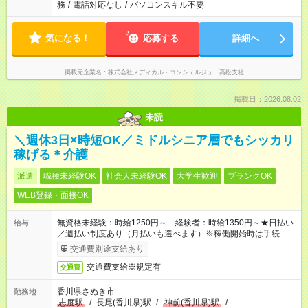
務
/
電話対応なし
/
パソコンスキル不要
気になる！
応募する
詳細へ
掲載元企業名
株式会社メディカル・コンシェルジュ 高松支社
掲載日：2026.08.02
未読
＼週休3日×時短OK／ミドルシニア層でもシッカリ
稼げる＊介護
派遣
職種未経験OK
社会人未経験OK
大学生歓迎
ブランクOK
WEB登録・面接OK
無資格未経験：時給1250円～ 経験者：時給1350円～★日払い
給与
／週払い制度あり（月払いも選べます）※稼働開始時は手続き完
了次第のお支払いとなります。
交通費別途支給あり
交通費支給※規定有
交通費
香川県さぬき市
勤務地
志度駅
/
長尾(香川県)駅
/
神前(香川県)駅
/
…