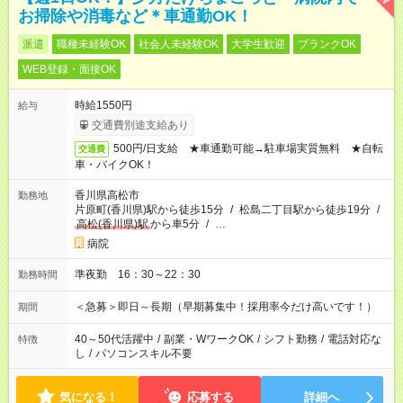
お掃除や消毒など＊車通勤OK！
派遣
職種未経験OK
社会人未経験OK
大学生歓迎
ブランクOK
WEB登録・面接OK
時給1550円
給与
交通費別途支給あり
500円/日支給 ★車通勤可能→駐車場実質無料 ★自転
交通費
車・バイクOK！
香川県高松市
勤務地
片原町(香川県)駅から徒歩15分
/
松島二丁目駅から徒歩19分
/
高松(香川県)駅
から車5分
/
…
病院
準夜勤 16：30～22：30
勤務時間
＜急募＞即日～長期（早期募集中！採用率今だけ高いです！）
期間
40～50代活躍中
/
副業・WワークOK
/
シフト勤務
/
電話対応な
特徴
し
/
パソコンスキル不要
気になる！
応募する
詳細へ