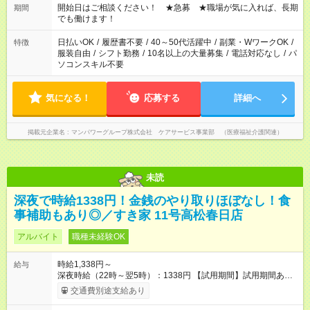
週40時間超の就業はご案内できません ※法令に基づき、週20時
開始日はご相談ください！ ★急募 ★職場が気に入れば、長期
期間
間以上勤務は社会保険への加入対象となります ※労働者派遣法
でも働けます！
（日雇い派遣の原則禁止）により、短時間・短期間の就業はご
案内が難しい場合があります
日払いOK
/
履歴書不要
/
40～50代活躍中
/
副業・WワークOK
/
特徴
服装自由
/
シフト勤務
/
10名以上の大量募集
/
電話対応なし
/
パ
ソコンスキル不要
気になる！
応募する
詳細へ
掲載元企業名
マンパワーグループ株式会社 ケアサービス事業部 （医療福祉介護関連）
未読
深夜で時給1338円！金銭のやり取りほぼなし！食
事補助もあり◎／すき家 11号高松春日店
アルバイト
職種未経験OK
時給1,338円～
給与
深夜時給（22時～翌5時）：1338円 【試用期間】試用期間あり
試用期間の長さ：1ヶ月 雇用形態、給与は本採用時と同じです。
交通費別途支給あり
試用期間の実態は30日（※条件変更なし）ですが、切り上げで
一ヶ月とさせていただきます。 研修制度あり：15時間(研修中も