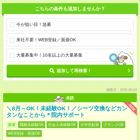
こちらの条件も追加しませんか？
今が狙い目！急募
来社不要！WEB登録／面接OK
大量募集中！10名以上の大量募集
追加して再検索！
掲載日：2026.08.04
未読
NEW
＼8月～OK！未経験OK！／シーツ交換などカン
タンなことから＊院内サポート
派遣
職種未経験OK
社会人未経験OK
大学生歓迎
ブランクOK
WEB登録・面接OK