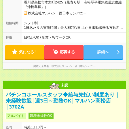
香川県高松市木太町2425（最寄り駅：高松琴平電気鉄道志度線
『沖松島駅』）
株式会社マルハン 西日本カンパニー
シフト制
勤務時間
1日あたりの実働時間：最大8時間/日 土か日出勤出来る方歓迎★
募集時間帯：8:00-17:00/15:45-24:00 週3日、1日4時間0分から
勤務OK！ 詳しくは下記お問い合わせ電話番号へご連絡くださ
日払いOK / 副業・WワークOK
特徴
い。 0120-314-508(9時～20時土日祝も受付)
気になる！
応募する
詳細へ
掲載元企業名
株式会社マルハン 西日本カンパニー
未読
パチンコホールスタッフ◆給与先払い制度あり｜
未経験歓迎│週3日～勤務OK│マルハン高松店
│3702A
アルバイト
職種未経験OK
時給1,110円～
給与