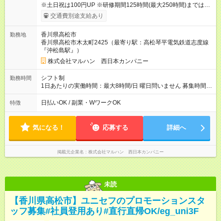
※土日祝は100円UP ※研修期間125時間(最大250時間)までは、
時給1036円 ※22時以降時給25％ＵＰ 【試用期間】試用期間な
交通費別途支給あり
し
香川県高松市
勤務地
香川県高松市木太町2425（最寄り駅：高松琴平電気鉄道志度線
『沖松島駅』）
株式会社マルハン 西日本カンパニー
シフト制
勤務時間
1日あたりの実働時間：最大8時間/日 曜日問いません 募集時間
帯：8:00-17:00/15:30-24:30 詳しくは下記お問い合わせ電話番号
へご連絡ください。 0120-314-508(9時～20時土日祝も受付) 1
日払いOK / 副業・WワークOK
特徴
日6時間から勤務OK ※1日の実働は8時間以内です。
気になる！
応募する
詳細へ
掲載元企業名
株式会社マルハン 西日本カンパニー
未読
【香川県高松市】ユニセフのプロモーションスタ
ッフ募集#社員登用あり#直行直帰OK/eg_uni3F