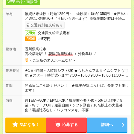
WEB登録・面接OK
無資格未経験：時給1250円～ 経験者：時給1350円～★日払い
給与
／週払い制度あり（月払いも選べます）※稼働開始時は手続き完
了次第のお支払いとなります。
交通費別途支給あり
交通費支給※規定有
交通費
～5万円
月収例
香川県高松市
勤務地
高松築港駅
/
花園(香川県)駅
/
沖松島駅
/
…
＜ご近所の老人ホームなど＞
★1日4時間～の時短シフトOK ★もちろんフルタイムシフトも可
勤務時間
能 ★スタート時間選べます 7:00～16:00 9:00～18:00 11:00～
20:00 など 残業なし！ ※Wワークの場合、他のお仕事と合わせ
週40時間超の就業はご案内できません ※法令に基づき、週20時
開始日はご相談ください！ ★職場が気に入れば、長期でも働け
期間
間以上勤務は社会保険への加入対象となります ※労働者派遣法
ます！
（日雇い派遣の原則禁止）により、短時間・短期間の就業はご
案内が難しい場合があります
週1日からOK
/
日払いOK
/
履歴書不要
/
40～50代活躍中
/
副
特徴
業・WワークOK
/
服装自由
/
シフト勤務
/
10名以上の大量募
集
/
電話対応なし
/
パソコンスキル不要
気になる！
応募する
詳細へ