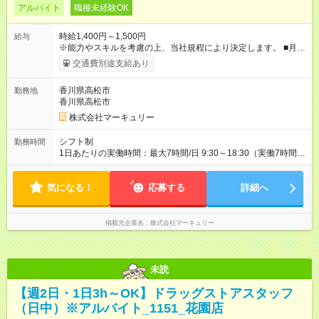
アルバイト
職種未経験OK
時給1,400円～1,500円
給与
※能力やスキルを考慮の上、当社規程により決定します。 ■月収
例 時給1，400円×1日7時間×月22日勤務＝215，600円 【試用期
交通費別途支給あり
間】試用期間あり 試用期間の長さ：3ヶ月 雇用形態、給与は本
採用時と同じです。
香川県高松市
勤務地
香川県高松市
株式会社マーキュリー
シフト制
勤務時間
1日あたりの実働時間：最大7時間/日 9:30～18:30（実働7時間／
休憩2時間） ■週5日勤務 ■残業ほぼなし ■希望休あり
気になる！
応募する
詳細へ
掲載元企業名
株式会社マーキュリー
未読
【週2日・1日3h～OK】ドラッグストアスタッフ
（日中）※アルバイト_1151_花園店