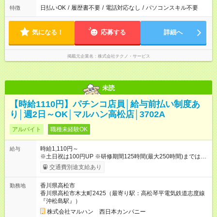
日払いOK
/
履歴書不要
/
電話対応なし
/
パソコンスキル不要
特徴
気になる！
応募する
詳細へ
掲載元企業名
株式会社テクノ・サービス
未読
【時給1110円】パチンコ店員│給与前払い制度あ
り│週2日～OK│マルハン高松店│3702A
アルバイト
職種未経験OK
時給1,110円～
給与
※土日祝は100円UP ※研修期間125時間(最大250時間)までは、
時給1,036円 ※22時以降時給25％ＵＰ 【試用期間】試用期間な
交通費別途支給あり
し
香川県高松市
勤務地
香川県高松市木太町2425（最寄り駅：高松琴平電気鉄道志度線
『沖松島駅』）
株式会社マルハン 西日本カンパニー