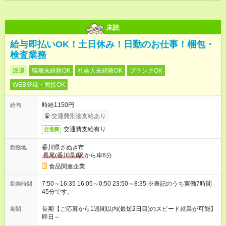
未読
給与即払いOK！土日休み！日勤のお仕事！梱包・
検査業務
派遣
職種未経験OK
社会人未経験OK
ブランクOK
WEB登録・面接OK
時給1150円
給与
交通費別途支給あり
交通費支給有り
交通費
香川県さぬき市
勤務地
長尾(香川県)駅
から車6分
食品関連企業
7:50～16:35 16:05～0:50 23:50～8:35 ※表記のうち実働7時間
勤務時間
45分です。
長期【ご応募から1週間以内(最短2日目)のスピード就業が可能】
期間
即日～