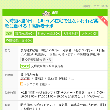
掲載日：2026.08.06
未読
NEW
＼時短×週3日～も叶う／在宅ではないけれど柔
軟に働ける！高齢者サポ
派遣
職種未経験OK
社会人未経験OK
大学生歓迎
ブランクOK
WEB登録・面接OK
無資格未経験：時給1250円～ 経験者：時給1350円～ ★日払
給与
い／週払い制度あり（月払いも選べます）※稼働開始時は手続き
完了次第のお支払いとなります。
交通費別途支給あり
交通費全額支給※規定有
交通費
香川県高松市
勤務地
瓦町駅
/
香西駅
/
岡本(香川県)駅
/
…
＜シニア向け施設＞
★1日4時間～の時短シフトOK ★スタート時間選べます！ 7:00～
勤務時間
16:00 9:00～17:00 11:00～19:00 など 残業なし！ ※Wワークの
場合、他のお仕事と合わせ週40時間超の就業はご案内できませ
ん ※法令に基づき、週20時間以上勤務は社会保険への加入対象
開始日はご相談ください！ ★急募 ★職場が気に入れば、長期
期間
となります ※労働者派遣法（日雇い派遣の原則禁止）により、
でも働けます！