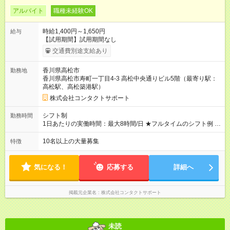
アルバイト
職種未経験OK
時給1,400円～1,650円
給与
【試用期間】試用期間なし
交通費別途支給あり
香川県高松市
勤務地
香川県高松市寿町一丁目4-3 高松中央通りビル5階（最寄り駅：
高松駅、高松築港駅）
株式会社コンタクトサポート
シフト制
勤務時間
1日あたりの実働時間：最大8時間/日 ★フルタイムのシフト例 ・
9：00～18：00 ・10：00～19：00 ・9：00～16：00 ※1日5時
間・週4日～相談可
10名以上の大量募集
特徴
気になる！
応募する
詳細へ
掲載元企業名
株式会社コンタクトサポート
未読