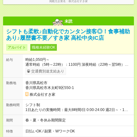
掲載元企業名
株式会社すき家
未読
シフトも柔軟♪自動化でカンタン接客◎！食事補助
あり♪履歴書不要／すき家 高松中央IC店
アルバイト
職種未経験OK
時給1,050円～
給与
通常時給（5時～22時）：1100円 深夜時給（22時～翌5時）：
1375円 高校生時給：1050円 【特別手当】早朝手当（5：00-9：
交通費別途支給あり
00）時給+150円 【試用期間】試用期間あり 試用期間の長さ：1
ヶ月 雇用形態、給与は本採用時と同じです。 試用期間の実態は
香川県高松市
勤務地
30日（※条件変更なし）ですが、切り上げで一ヶ月とさせてい
香川県高松市木太町9区550-1
ただきます。 研修制度あり：15時間(研修中も同時給）
株式会社すき家
シフト制
勤務時間
1日あたりの実働時間：最大8時間/日 0:00-24:00 週2日～・1日
2h～OK ＜シフト例＞ 〇朝帯 5:00-9:00 〇昼帯 9:00-14:00 〇午
後帯 14:00-18:00 〇夜帯 18:00-22:00 〇深夜帯 22:00-翌5:00 基
春・夏・冬休み期間限定
期間
本は固定シフトですが家庭の都合などイレギュラーには対応し
ます♪
日払いOK / 副業・WワークOK
特徴