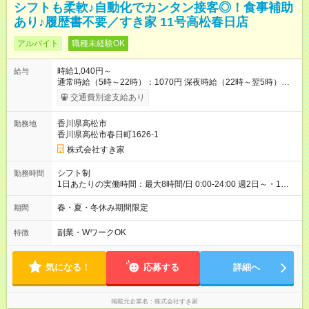
シフトも柔軟♪自動化でカンタン接客◎！食事補助
あり♪履歴書不要／すき家 11号高松春日店
アルバイト
職種未経験OK
時給1,040円～
給与
通常時給（5時～22時）：1070円 深夜時給（22時～翌5時）：
1338円 高校生時給：1040円 【特別手当】早朝手当（5：00-9：
交通費別途支給あり
00）時給+150円 【試用期間】試用期間あり 試用期間の長さ：1
ヶ月 雇用形態、給与は本採用時と同じです。 試用期間の実態は
香川県高松市
勤務地
30日（※条件変更なし）ですが、切り上げで一ヶ月とさせてい
香川県高松市春日町1626-1
ただきます。 研修制度あり：15時間(研修中も同時給）
株式会社すき家
シフト制
勤務時間
1日あたりの実働時間：最大8時間/日 0:00-24:00 週2日～・1日
2h～OK ＜シフト例＞ 〇朝帯 5:00-9:00 〇昼帯 9:00-14:00 〇午
後帯 14:00-18:00 〇夜帯 18:00-22:00 〇深夜帯 22:00-翌5:00 基
春・夏・冬休み期間限定
期間
本は固定シフトですが家庭の都合などイレギュラーには対応し
ます♪
副業・WワークOK
特徴
気になる！
応募する
詳細へ
掲載元企業名
株式会社すき家