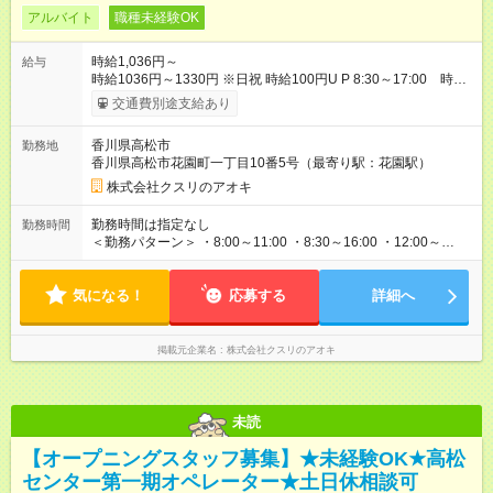
アルバイト
職種未経験OK
時給1,036円～
給与
時給1036円～1330円 ※日祝 時給100円U P 8:30～17:00 時給
1036円 17:00～22:00 時給1100円 22時以降 25％増し（営業
交通費別途支給あり
店舗のみ） 【手当】 ※登録販売者資格手当あり（時給＋30円）
★下記当社条件に対応できる方の時給★ 8:00～17:00＋64円
香川県高松市
勤務地
17:00～22:00＋100円 ★当社条件★ 1.月の半分以上 水 日曜日出
香川県高松市花園町一丁目10番5号（最寄り駅：花園駅）
勤可能な方 2.当社近隣店舗へのヘルプが可能な方 3.下記のいず
れかの時間帯で勤務可能な方 a 8:30～ b ～18:00 c ～閉店
株式会社クスリのアオキ
時間 【試用期間】試用期間なし
勤務時間は指定なし
勤務時間
＜勤務パターン＞ ・8:00～11:00 ・8:30～16:00 ・12:00～
18:00 上記勤務時間内で1日3時間以上 ※1日の実働時間が法定労
働時間（1日8時間）を超えることはありません。
気になる！
応募する
詳細へ
掲載元企業名
株式会社クスリのアオキ
未読
【オープニングスタッフ募集】★未経験OK★高松
センター第一期オペレーター★土日休相談可