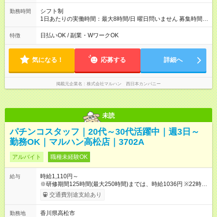
シフト制
勤務時間
1日あたりの実働時間：最大8時間/日 曜日問いません 募集時間
帯：8:00-17:00/15:30-24:30 詳しくは下記お問い合わせ電話番号
へご連絡ください。 0120-314-508(9時～20時土日祝も受付) 1
日払いOK / 副業・WワークOK
特徴
日6時間から勤務OK ※1日の実働は8時間以内です。
気になる！
応募する
詳細へ
掲載元企業名
株式会社マルハン 西日本カンパニー
未読
パチンコスタッフ｜20代～30代活躍中｜週3日～
勤務OK｜マルハン高松店｜3702A
アルバイト
職種未経験OK
時給1,110円～
給与
※研修期間125時間(最大250時間)までは、時給1036円 ※22時以
降時給25％ＵＰ ※土日祝時給100円UP 【試用期間】試用期間な
交通費別途支給あり
し
香川県高松市
勤務地