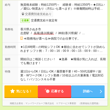
無資格未経験：時給1250円～ 経験者：時給1350円～★日払い
給与
／週払い制度あり（月払いも選べます）※稼働開始時は手続き完
了次第のお支払いとなります。
交通費別途支給あり
交通費支給※規定有
交通費
香川県さぬき市
勤務地
志度駅
/
長尾(香川県)駅
/
神前(香川県)駅
/
…
≪勤務地が選べる≫病院でのお仕事です。
★1日4時間～の時短シフトOK ★都合に合わせてシフトが決めら
勤務時間
れます シフト例： 7：00～16：00 9：00～15：00 9：00～
18：00 11：00～20：00 など ※Wワークの場合、他のお仕事と
合わせ週40時間超の就業はご案内できません ※法令に基づき、
開始日はご相談ください！ ★急募 ★職場が気に入れば、長期
期間
週20時間以上勤務は社会保険への加入対象となります ※労働者
でも働けます！
派遣法（日雇い派遣の原則禁止）により、短時間・短期間の就
業はご案内が難しい場合があります
週1日からOK
/
日払いOK
/
履歴書不要
/
40～50代活躍中
/
副
特徴
業・WワークOK
/
シフト勤務
/
10名以上の大量募集
/
電話対応
なし
/
パソコンスキル不要
気になる！
応募する
詳細へ
掲載元企業名
マンパワーグループ株式会社 ケアサービス事業部 （医療福祉介護関連）