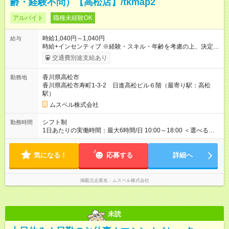
齢・経験不問）【高松店】/tkmap2
アルバイト
職種未経験OK
時給1,040円～1,040円
給与
時給+インセンティブ ※経験・スキル・年齢を考慮の上、決定し
ます。 《成果に応じたインセンティブ支給例》 テレアポ未経
交通費別途支給あり
験、入社5ヶ月目の女性パートさんが、時給に加えて、月7万円
のインセンティブを獲得するなど、入社年数に関わりなく成
香川県高松市
勤務地
果・貢献に応じた報酬制度が導入されています。 ※試用期間は3
香川県高松市寿町1-3-2 日進高松ビル６階（最寄り駅：高松
ヶ月で、その間は有期契約です。そのほかの条件に変更はあり
駅）
ません。 【試用期間】試用期間あり 試用期間の長さ：2ヶ月
※ 雇用形態と給与に、本採用時と異なる部分があります。 雇用
ムスベル株式会社
形態：中途採用（契約社員） 給与：本採用時と同じです。 ※試
用期間は2ヶ月で、その間は有期契約です。そのほかの条件に変
シフト制
勤務時間
更はありません。 ※月所定労働時間が110時間未満の方は試用期
1日あたりの実働時間：最大6時間/日 10:00～18:00 ＜選べるシ
間3ヶ月になります。
フト＞ (1)10:00～16:00 (2)10:00～17:00 (3)10:00～18:00 ◎
勤務時間は(1)～(3)で選択OK！ ◎勤務日数：週4日～5日勤務
気になる！
（希望シフト制） ◎原則定時退社／残業はほとんどありませ
応募する
詳細へ
ん！
掲載元企業名
ムスベル株式会社
未読