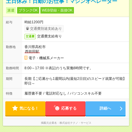
土日休み！日勤のお仕事！マシンオペレーター
派遣
ブランクOK
WEB登録・面接OK
時給1200円
給与
交通費別途支給あり
交通費支給有り
交通費
香川県高松市
勤務地
西前田駅
電子・機械系メーカー
8:00～17:00 ※表記のうち実働8時間です。
勤務時間
長期【ご応募から1週間以内(最短2日目)のスピード就業が可能】
期間
即日～
履歴書不要
/
電話対応なし
/
パソコンスキル不要
特徴
気になる！
応募する
詳細へ
掲載元企業名
株式会社テクノ・サービス