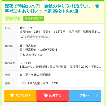
深夜で時給1375円！金銭のやり取りほぼなし！食
事補助もあり◎／すき家 高松中央IC店
アルバイト
職種未経験OK
時給1,375円～
給与
深夜時給（22時～翌5時）：1375円 【試用期間】試用期間あり
試用期間の長さ：1ヶ月 雇用形態、給与は本採用時と同じです。
交通費別途支給あり
試用期間の実態は30日（※条件変更なし）ですが、切り上げで
一ヶ月とさせていただきます。 研修制度あり：15時間(研修中も
香川県高松市
勤務地
同時給）
香川県高松市木太町9区550-1
株式会社すき家
シフト制
勤務時間
1日あたりの実働時間：最大7時間/日 【深夜帯】22:00～翌5:00
週2日～・1日2h～OK◎ ※22:00から翌5:00までは18歳以上の方
のみ勤務可能です（18歳未満の深夜業務禁止のため） ★深夜で
春・夏・冬休み期間限定
期間
も安心して働けます★ すき家では、ワンオペを禁止していま
す。 必ず、2名以上での勤務を行いますので、安心して働けま
日払いOK / 副業・WワークOK
特徴
す。
気になる！
応募する
詳細へ