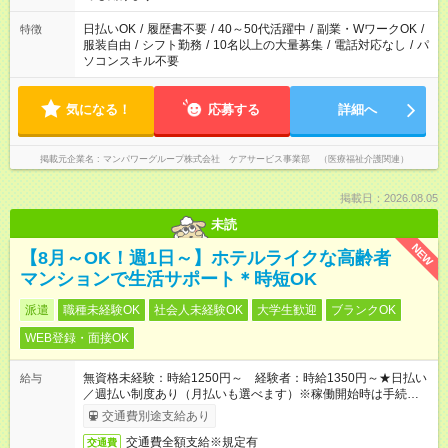
短時間・短期間の就業はご案内が難しい場合があります
日払いOK
/
履歴書不要
/
40～50代活躍中
/
副業・WワークOK
/
特徴
服装自由
/
シフト勤務
/
10名以上の大量募集
/
電話対応なし
/
パ
ソコンスキル不要
気になる！
応募する
詳細へ
掲載元企業名
マンパワーグループ株式会社 ケアサービス事業部 （医療福祉介護関連）
掲載日：2026.08.05
未読
NEW
【8月～OK！週1日～】ホテルライクな高齢者
マンションで生活サポート＊時短OK
派遣
職種未経験OK
社会人未経験OK
大学生歓迎
ブランクOK
WEB登録・面接OK
無資格未経験：時給1250円～ 経験者：時給1350円～★日払い
給与
／週払い制度あり（月払いも選べます）※稼働開始時は手続き完
了次第のお支払いとなります。
交通費別途支給あり
交通費全額支給※規定有
交通費