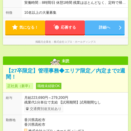
実働時間：8時間/日 休憩1時間 残業はほとんどなく、定時で帰れ
る日が多い働き方です。 毎日の業務は進捗管理や事務が中心な
ので、 「今日やるべき仕事」が終われば、自然と区切りをつけ
10名以上の大量募集
特徴
やすいのが特長。 突発的な対応も少なく、無理をさせない働き
方を大切にしています。
気になる！
応募する
詳細へ
掲載元企業名
株式会社コプロ・ホールディングス
未読
【27卒限定】管理事務◆エリア限定／内定まで2週
間！
正社員（新卒）
職種未経験OK
月給223,690円～279,200円
給与
残業代1分単位で支給 【試用期間】試用期間なし
交通費別途支給あり
香川県高松市
勤務地
香川県高松市