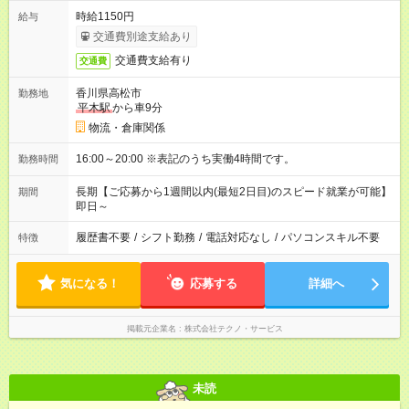
時給1150円
給与
交通費別途支給あり
交通費支給有り
交通費
香川県高松市
勤務地
平木駅
から車9分
物流・倉庫関係
16:00～20:00 ※表記のうち実働4時間です。
勤務時間
長期【ご応募から1週間以内(最短2日目)のスピード就業が可能】
期間
即日～
履歴書不要
/
シフト勤務
/
電話対応なし
/
パソコンスキル不要
特徴
気になる！
応募する
詳細へ
掲載元企業名
株式会社テクノ・サービス
未読