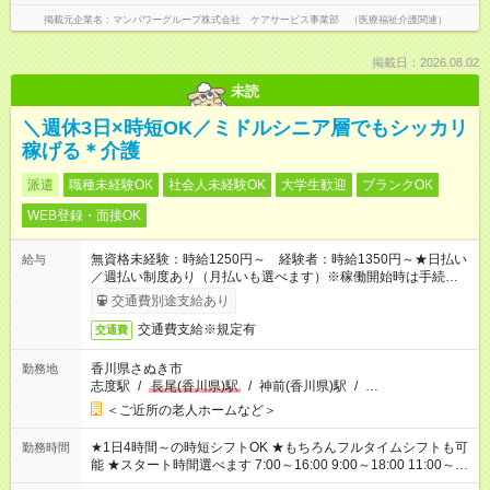
掲載元企業名
マンパワーグループ株式会社 ケアサービス事業部 （医療福祉介護関連）
掲載日：2026.08.02
未読
＼週休3日×時短OK／ミドルシニア層でもシッカリ
稼げる＊介護
派遣
職種未経験OK
社会人未経験OK
大学生歓迎
ブランクOK
WEB登録・面接OK
無資格未経験：時給1250円～ 経験者：時給1350円～★日払い
給与
／週払い制度あり（月払いも選べます）※稼働開始時は手続き完
了次第のお支払いとなります。
交通費別途支給あり
交通費支給※規定有
交通費
香川県さぬき市
勤務地
志度駅
/
長尾(香川県)駅
/
神前(香川県)駅
/
…
＜ご近所の老人ホームなど＞
★1日4時間～の時短シフトOK ★もちろんフルタイムシフトも可
勤務時間
能 ★スタート時間選べます 7:00～16:00 9:00～18:00 11:00～
20:00 など 残業なし！ ※Wワークの場合、他のお仕事と合わせ