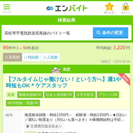
0
メニュー
気になる！
ログイン
検索結果
条件の変更
高松琴平電気鉄道長尾線のバイト一覧
95
1,220
件中
1
～
50
件表示
平均時給:
円
新着順
時給順
人気順
掲載日：2026.08.06
未読
NEW
【フルタイムじゃ働けない！という方へ】週1や
時短もOK＊ケアスタッフ
派遣
職種未経験OK
社会人未経験OK
大学生歓迎
ブランクOK
WEB登録・面接OK
無資格未経験：時給1250円～ 経験者：時給1350円～★日払い
給与
／週払い制度あり（月払いも選べます）※稼働開始時は手続き完
了次第のお支払いとなります。
交通費別途支給あり