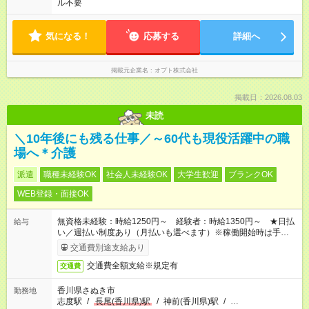
ル不要
気になる！
応募する
詳細へ
掲載元企業名
オプト株式会社
掲載日：2026.08.03
未読
＼10年後にも残る仕事／～60代も現役活躍中の職
場へ＊介護
派遣
職種未経験OK
社会人未経験OK
大学生歓迎
ブランクOK
WEB登録・面接OK
無資格未経験：時給1250円～ 経験者：時給1350円～ ★日払
給与
い／週払い制度あり（月払いも選べます）※稼働開始時は手続き
完了次第のお支払いとなります。
交通費別途支給あり
交通費全額支給※規定有
交通費
香川県さぬき市
勤務地
志度駅
/
長尾(香川県)駅
/
神前(香川県)駅
/
…