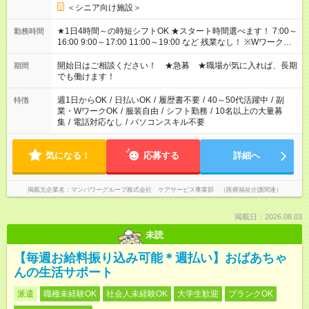
＜シニア向け施設＞
★1日4時間～の時短シフトOK ★スタート時間選べます！ 7:00～
勤務時間
16:00 9:00～17:00 11:00～19:00 など 残業なし！ ※Wワークの
場合、他のお仕事と合わせ週40時間超の就業はご案内できませ
ん ※法令に基づき、週20時間以上勤務は社会保険への加入対象
開始日はご相談ください！ ★急募 ★職場が気に入れば、長期
期間
となります ※労働者派遣法（日雇い派遣の原則禁止）により、
でも働けます！
短時間・短期間の就業はご案内が難しい場合があります
週1日からOK
/
日払いOK
/
履歴書不要
/
40～50代活躍中
/
副
特徴
業・WワークOK
/
服装自由
/
シフト勤務
/
10名以上の大量募
集
/
電話対応なし
/
パソコンスキル不要
気になる！
応募する
詳細へ
掲載元企業名
マンパワーグループ株式会社 ケアサービス事業部 （医療福祉介護関連）
掲載日：2026.08.03
未読
【毎週お給料振り込み可能＊週払い】おばあちゃ
んの生活サポート
派遣
職種未経験OK
社会人未経験OK
大学生歓迎
ブランクOK