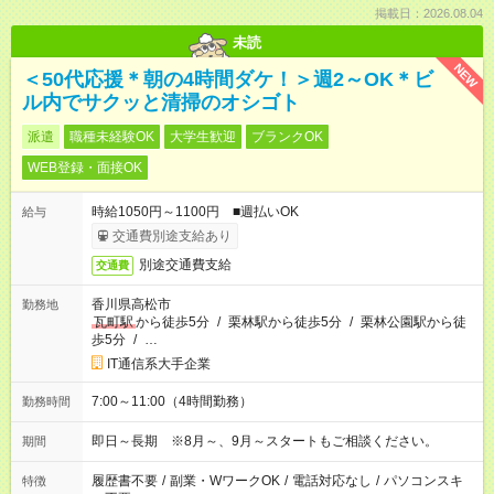
掲載日：2026.08.04
未読
NEW
＜50代応援＊朝の4時間ダケ！＞週2～OK＊ビ
ル内でサクッと清掃のオシゴト
派遣
職種未経験OK
大学生歓迎
ブランクOK
WEB登録・面接OK
時給1050円～1100円 ■週払いOK
給与
交通費別途支給あり
別途交通費支給
交通費
香川県高松市
勤務地
瓦町駅
から徒歩5分
/
栗林駅から徒歩5分
/
栗林公園駅から徒
歩5分
/
…
IT通信系大手企業
7:00～11:00（4時間勤務）
勤務時間
即日～長期 ※8月～、9月～スタートもご相談ください。
期間
履歴書不要
/
副業・WワークOK
/
電話対応なし
/
パソコンスキ
特徴