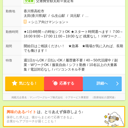
交通費全額支給※規定有
交通費
香川県高松市
勤務地
太田(香川県)駅
/
仏生山駅
/
潟元駅
/
…
＜シニア向けマンション＞
★1日4時間～の時短シフトOK ★スタート時間選べます！ 7:00～
勤務時間
16:00 9:00～17:00 11:00～19:00 など 残業なし！ ※Wワークの
場合、他のお仕事と合わせ週40時間超の就業はご案内できませ
ん ※法令に基づき、週20時間以上勤務は社会保険への加入対象
開始日はご相談ください！ ★急募 ★職場が気に入れば、長期
期間
となります ※労働者派遣法（日雇い派遣の原則禁止）により、
でも働けます！
短時間・短期間の就業はご案内が難しい場合があります
週1日からOK
/
日払いOK
/
履歴書不要
/
40～50代活躍中
/
副
特徴
業・WワークOK
/
服装自由
/
シフト勤務
/
10名以上の大量募
集
/
電話対応なし
/
パソコンスキル不要
気になる！
応募する
詳細へ
掲載元企業名
マンパワーグループ株式会社 ケアサービス事業部 （医療福祉介護関連）
興味のあるバイト
は、とりあえず保存しよう♪
保存した求人は、後からまとめて応募できるよ。
企業からアプローチが届くことも！