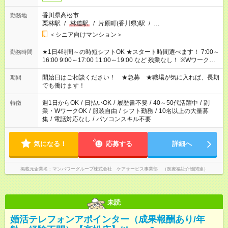
香川県高松市
勤務地
栗林駅
/
林道駅
/
片原町(香川県)駅
/
…
＜シニア向けマンション＞
★1日4時間～の時短シフトOK ★スタート時間選べます！ 7:00～
勤務時間
16:00 9:00～17:00 11:00～19:00 など 残業なし！ ※Wワークの
場合、他のお仕事と合わせ週40時間超の就業はご案内できませ
ん ※法令に基づき、週20時間以上勤務は社会保険への加入対象
開始日はご相談ください！ ★急募 ★職場が気に入れば、長期
期間
となります ※労働者派遣法（日雇い派遣の原則禁止）により、
でも働けます！
短時間・短期間の就業はご案内が難しい場合があります
週1日からOK
/
日払いOK
/
履歴書不要
/
40～50代活躍中
/
副
特徴
業・WワークOK
/
服装自由
/
シフト勤務
/
10名以上の大量募
集
/
電話対応なし
/
パソコンスキル不要
気になる！
応募する
詳細へ
掲載元企業名
マンパワーグループ株式会社 ケアサービス事業部 （医療福祉介護関連）
未読
婚活テレフォンアポインター（成果報酬あり/年