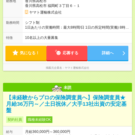
香川県高松市
勤務地
と同じです。
香川県高松市 福岡町３丁目６－１
ヤマト運輸株式会社
シフト制
勤務時間
1日あたりの実働時間：最大8時間/日 1日の所定時間(実働) 8時
間 週所定40時間 月間所定時間 165時間（残業時間25時間程
度） 年間所定時間 1，976時間（残業時間300時間程度） 【シ
10名以上の大量募集
特徴
フト例】 8:00~19:00／8:00~21:00など 休憩60分 ※就業時間は
勤務交番表(シフト制／15日締め)により定める ※法定労働時間に
よる管理
気になる！
応募する
詳細へ
掲載元企業名
ヤマト運輸株式会社
未読
【未経験からプロの保険調査員へ】保険調査員★
月給36万円～／土日祝休／大手13社出資の安定基
盤
契約社員
職種未経験OK
月給360,000円～360,000円
給与