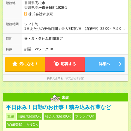
香川県高松市
勤務地
同時給）
香川県高松市春日町1626-1
株式会社すき家
シフト制
勤務時間
1日あたりの実働時間：最大7時間/日 【深夜帯】22:00～翌5:00
週2日～・1日2h～OK◎ ※22:00から翌5:00までは18歳以上の方
のみ勤務可能です（18歳未満の深夜業務禁止のため） ★深夜で
春・夏・冬休み期間限定
期間
も安心して働けます★ すき家では、ワンオペを禁止していま
す。 必ず、2名以上での勤務を行いますので、安心して働けま
副業・WワークOK
特徴
す。
気になる！
応募する
詳細へ
掲載元企業名
株式会社すき家
未読
平日休み！日勤のお仕事！積み込み作業など
派遣
職種未経験OK
社会人未経験OK
ブランクOK
WEB登録・面接OK