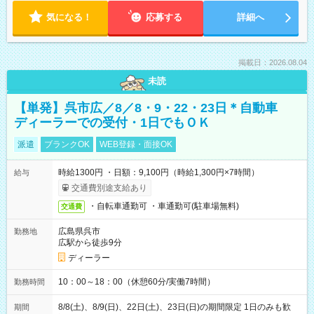
気になる！
応募する
詳細へ
掲載日：2026.08.04
未読
【単発】呉市広／8／8・9・22・23日＊自動車
ディーラーでの受付・1日でもＯＫ
派遣
ブランクOK
WEB登録・面接OK
時給1300円 ・日額：9,100円（時給1,300円×7時間）
給与
交通費別途支給あり
・自転車通勤可 ・車通勤可(駐車場無料)
交通費
広島県呉市
勤務地
広駅から徒歩9分
ディーラー
10：00～18：00（休憩60分/実働7時間）
勤務時間
8/8(土)、8/9(日)、22日(土)、23日(日)の期間限定 1日のみも歓
期間