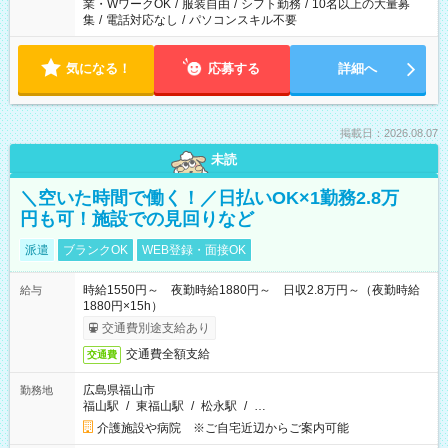
業・WワークOK
/
服装自由
/
シフト勤務
/
10名以上の大量募
集
/
電話対応なし
/
パソコンスキル不要
気になる！
応募する
詳細へ
掲載日：2026.08.07
未読
＼空いた時間で働く！／日払いOK×1勤務2.8万
円も可！施設での見回りなど
派遣
ブランクOK
WEB登録・面接OK
時給1550円～ 夜勤時給1880円～ 日収2.8万円～（夜勤時給
給与
1880円×15h）
交通費別途支給あり
交通費全額支給
交通費
広島県福山市
勤務地
福山駅
/
東福山駅
/
松永駅
/
…
介護施設や病院 ※ご自宅近辺からご案内可能