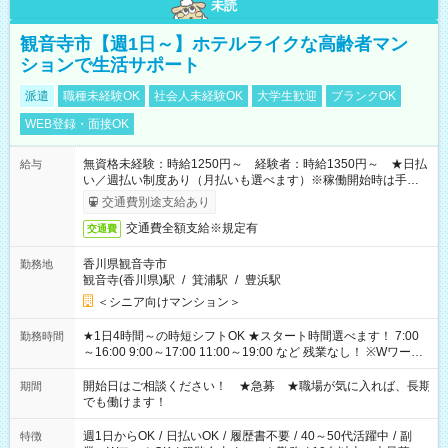
未読
観音寺市【週1日～】ホテルライクな高齢者マン
ションで生活サポート
派遣
職種未経験OK
社会人未経験OK
大学生歓迎
ブランクOK
WEB登録・面接OK
無資格未経験：時給1250円～ 経験者：時給1350円～ ★日払
給与
い／週払い制度あり（月払いも選べます）※稼働開始時は手続き
完了次第のお支払いとなります。
交通費別途支給あり
交通費全額支給※規定有
交通費
香川県観音寺市
勤務地
観音寺(香川県)駅
/
箕浦駅
/
豊浜駅
＜シニア向けマンション＞
★1日4時間～の時短シフトOK ★スタート時間選べます！ 7:00
勤務時間
～16:00 9:00～17:00 11:00～19:00 など 残業なし！ ※Wワーク
の場合、他のお仕事と合わせ週40時間超の就業はご案内できま
せん ※法令に基づき、週20時間以上勤務は社会保険への加入対
開始日はご相談ください！ ★急募 ★職場が気に入れば、長期
期間
象となります ※労働者派遣法（日雇い派遣の原則禁止）によ
でも働けます！
り、短時間・短期間の就業はご案内が難しい場合があります
週1日からOK
/
日払いOK
/
履歴書不要
/
40～50代活躍中
/
副
特徴