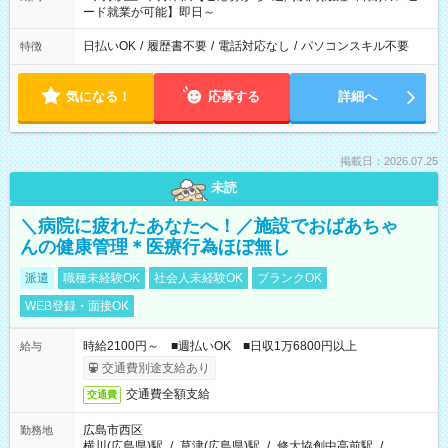
ード就業が可能】即日～
日払いOK
/
履歴書不要
/
電話対応なし
/
パソコンスキル不要
特徴
気になる！
応募する
詳細へ
掲載日：2026.07.25
未読
＼病院に疲れたあなたへ！／施設でおばあちゃ
んの健康管理＊医療行為ほぼ無し
派遣
職種未経験OK
社会人未経験OK
ブランクOK
WEB登録・面接OK
時給2100円～ ■週払いOK ■日収1万6800円以上
給与
交通費別途支給あり
交通費全額支給
交通費
広島市西区
勤務地
横川(広島県)駅
/
草津(広島県)駅
/
修大協創中高前駅
/
…