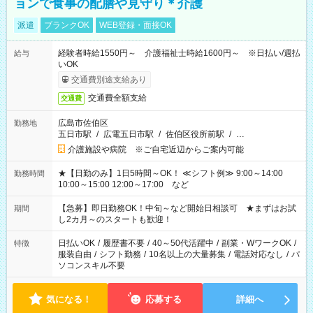
ョンで食事の配膳や見守り＊介護
派遣
ブランクOK
WEB登録・面接OK
経験者時給1550円～ 介護福祉士時給1600円～ ※日払い/週払
給与
いOK
交通費別途支給あり
交通費全額支給
交通費
広島市佐伯区
勤務地
五日市駅
/
広電五日市駅
/
佐伯区役所前駅
/
…
介護施設や病院 ※ご自宅近辺からご案内可能
★【日勤のみ】1日5時間～OK！ ≪シフト例≫ 9:00～14:00
勤務時間
10:00～15:00 12:00～17:00 など
【急募】即日勤務OK！中旬～など開始日相談可 ★まずはお試
期間
し2カ月～のスタートも歓迎！
日払いOK
/
履歴書不要
/
40～50代活躍中
/
副業・WワークOK
/
特徴
服装自由
/
シフト勤務
/
10名以上の大量募集
/
電話対応なし
/
パ
ソコンスキル不要
気になる！
応募する
詳細へ