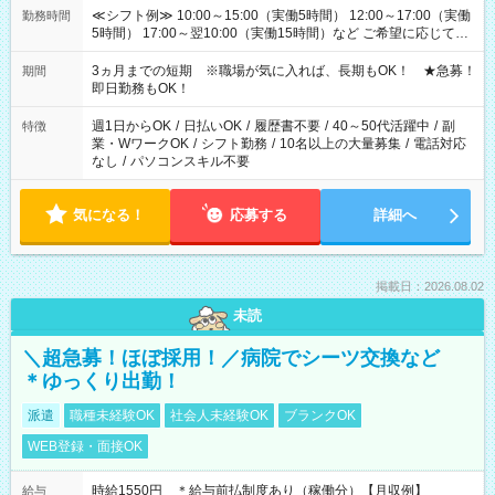
≪シフト例≫ 10:00～15:00（実働5時間） 12:00～17:00（実働
勤務時間
5時間） 17:00～翌10:00（実働15時間）など ご希望に応じて、
働く時間は調整できます！ お気軽に担当へ相談ください！
3ヵ月までの短期 ※職場が気に入れば、長期もOK！ ★急募！
期間
即日勤務もOK！
週1日からOK
/
日払いOK
/
履歴書不要
/
40～50代活躍中
/
副
特徴
業・WワークOK
/
シフト勤務
/
10名以上の大量募集
/
電話対応
なし
/
パソコンスキル不要
気になる！
応募する
詳細へ
掲載日：2026.08.02
未読
＼超急募！ほぼ採用！／病院でシーツ交換など
＊ゆっくり出勤！
派遣
職種未経験OK
社会人未経験OK
ブランクOK
WEB登録・面接OK
時給1550円 ＊給与前払制度あり（稼働分）【月収例】
給与