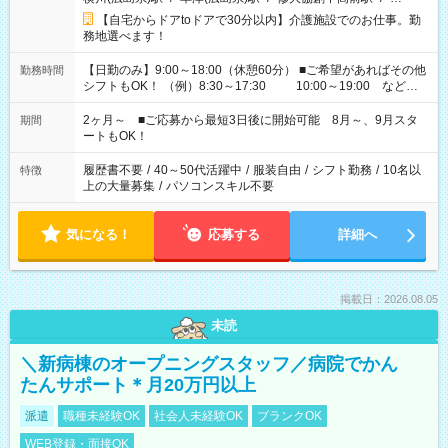
【自宅からドアtoドアで30分以内】介護施設でのお仕事。勤
務地選べます！
【日勤のみ】9:00～18:00（休憩60分） ■ご希望があればその他
勤務時間
シフトもOK！ （例）8:30～17:30 10:00～19:00 など
「家族とお休みを合わせたい」 「できれば残業はしたくない」
など、あなたのご希望に沿ったお仕事をご紹介します！ ※Wワ
2ヶ月～ ■ご応募から最短3日後に開始可能 8月～、9月スタ
期間
ーク希望の方へ 今ご覧のお仕事で希望する勤務時間と、もう1つ
ートもOK！
のお仕事の勤務時間。 合計で週40時間を超える場合は応募でき
ません
履歴書不要
/
40～50代活躍中
/
服装自由
/
シフト勤務
/
10名以
特徴
上の大量募集
/
パソコンスキル不要
気になる！
応募する
詳細へ
掲載日：2026.08.05
未読
＼新病棟のオープニングスタッフ／病院でかん
たんサポート＊月20万円以上
派遣
職種未経験OK
社会人未経験OK
ブランクOK
WEB登録・面接OK