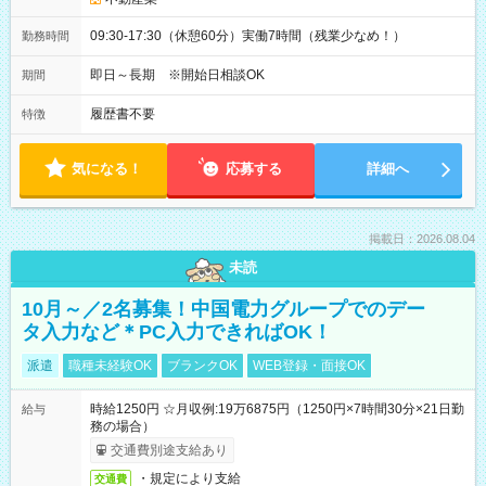
09:30-17:30（休憩60分）実働7時間（残業少なめ！）
勤務時間
即日～長期 ※開始日相談OK
期間
履歴書不要
特徴
気になる！
応募する
詳細へ
掲載日：2026.08.04
未読
10月～／2名募集！中国電力グループでのデー
タ入力など＊PC入力できればOK！
派遣
職種未経験OK
ブランクOK
WEB登録・面接OK
時給1250円 ☆月収例:19万6875円（1250円×7時間30分×21日勤
給与
務の場合）
交通費別途支給あり
・規定により支給
交通費