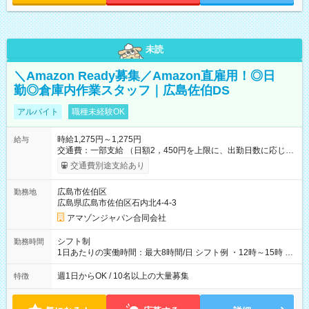
未読
＼Amazon Ready募集／Amazon直雇用！◎日
勤◎倉庫内作業スタッフ｜広島佐伯DS
アルバイト
職種未経験OK
時給1,275円～1,275円
給与
交通費：一部支給 （日額2，450円を上限に、出勤日数に応じて
実費支給） ※22:00～翌5:00までは時給25%UP！ ■給与前払い
交通費別途支給あり
制度あり ※前払い額の上限あり、手数料無料（Amazon負担）
そのほか所定の条件が適用されます 【試用期間】試用期間なし
広島市佐伯区
勤務地
広島県広島市佐伯区石内北4-4-3
アマゾンジャパン合同会社
シフト制
勤務時間
1日あたりの実働時間：最大8時間/日 シフト例 ・12時～15時 入
社後、就業可能シフトをご確認の上、申請してください。
週1日からOK / 10名以上の大量募集
特徴