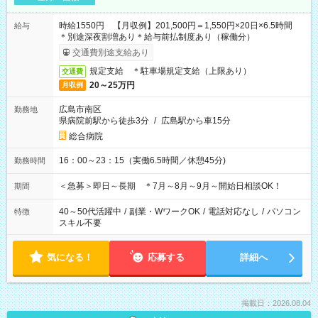
時給1550円 【月収例】201,500円＝1,550円×20日×6.5時間
給与
＊別途深夜割増あり＊給与前払制度あり（稼働分）
交通費別途支給あり
規定支給 ＊駐車場規定支給（上限あり）
交通費
20～25万円
月収例
広島市南区
勤務地
県病院前駅から徒歩3分
/
広島駅から車15分
総合病院
16：00～23：15（実働6.5時間／休憩45分)
勤務時間
＜急募＞即日～長期 ＊7月～8月～9月～開始日相談OK！
期間
40～50代活躍中
/
副業・WワークOK
/
電話対応なし
/
パソコン
特徴
スキル不要
気になる！
応募する
詳細へ
掲載日：2026.08.04