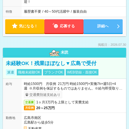
迎！
履歴書不要
/
40～50代活躍中
/
服装自由
特徴
気になる！
応募する
詳細へ
掲載日：2026.07.30
未読
未経験OK！残業ほぼなし▼広島で受付
派遣
職種未経験OK
ブランクOK
WEB登録・面接OK
時給1500円 月収例 21万円 時給1500円×実働7h×週5日×4
給与
週 ※月収例を保証するものではありません。※給与即受取りサ
ービス利用可（利用条件有）
交通費別途支給あり
1ヶ月3万円を上限として実費支給
交通費
20～25万円
月収例
広島市南区
勤務地
広島駅から徒歩5分
不動産業