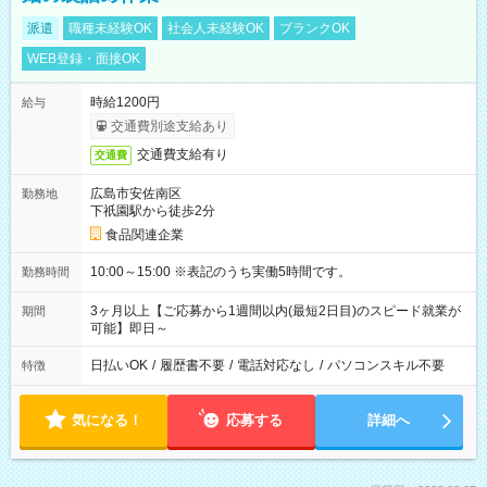
派遣
職種未経験OK
社会人未経験OK
ブランクOK
WEB登録・面接OK
時給1200円
給与
交通費別途支給あり
交通費支給有り
交通費
広島市安佐南区
勤務地
下祇園駅から徒歩2分
食品関連企業
10:00～15:00 ※表記のうち実働5時間です。
勤務時間
3ヶ月以上【ご応募から1週間以内(最短2日目)のスピード就業が
期間
可能】即日～
日払いOK
/
履歴書不要
/
電話対応なし
/
パソコンスキル不要
特徴
気になる！
応募する
詳細へ