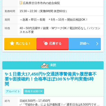
広島県廿日市市内の総合病院
15:30～22:30（実働6時間 休憩60分）
勤務時間
＜急募＞即日～長期 ＊9月～10月～開始日相談OK！
期間
40～50代活躍中
/
副業・WワークOK
/
電話対応なし
/
パソコン
特徴
スキル不要
気になる！
応募する
詳細へ
未読
✨１日最大17,450円✨交通誘導警備員✨履歴書不
要✨面接確約！合格率ほぼ100％✨平均実働5時
間
アルバイト
職種未経験OK
日給8,500円～17,450円
給与
✅「守組6か条」による評価制度！✅ 通常日当は8,500円ですが