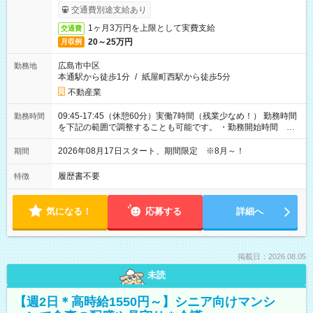
ービス利用可（利用条件有）
交通費別途支給あり
1ヶ月3万円を上限として実費支給
交通費
20～25万円
月収例
広島市中区
勤務地
本通駅から徒歩1分
/
紙屋町西駅から徒歩5分
不動産業
09:45-17:45（休憩60分）実働7時間（残業少なめ！） 勤務時間
勤務時間
を下記の範囲で調整することも可能です。 ・勤務開始時間
09:45～12:30 ・勤務終了時間 15:45～18:30 ・実働 05:00～
07:45
2026年08月17日スタート、期間限定 ※8月～！
期間
履歴書不要
特徴
気になる！
応募する
詳細へ
掲載日：2026.08.05
未読
【週2日＊高時給1550円～】シニア向けマンシ