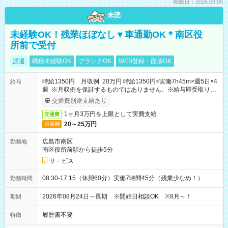
掲載日：2026.08.05
未読
未経験OK！残業ほぼなし▼車通勤OK＊南区役
所前で受付
派遣
職種未経験OK
ブランクOK
WEB登録・面接OK
時給1350円 月収例 20万円 時給1350円×実働7h45m×週5日×4
給与
週 ※月収例を保証するものではありません。※給与即受取りサ
ービス利用可（利用条件有）
交通費別途支給あり
1ヶ月3万円を上限として実費支給
交通費
20～25万円
月収例
広島市南区
勤務地
南区役所前駅から徒歩5分
サ－ビス
08:30-17:15（休憩60分）実働7時間45分（残業少なめ！）
勤務時間
2026年08月24日～長期 ※開始日相談OK ※8月～！
期間
履歴書不要
特徴