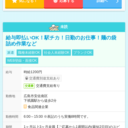
気になる！
応募する
詳細へ
未読
給与即払いOK！駅チカ！日勤のお仕事！麺の袋
詰め作業など
派遣
職種未経験OK
社会人未経験OK
ブランクOK
WEB登録・面接OK
時給1200円
給与
交通費別途支給あり
交通費支給有り
交通費
広島市安佐南区
勤務地
下祇園駅から徒歩2分
食品関連企業
6:00～15:00 ※表記のうち実働8時間です。
勤務時間
1ヶ月以上3ヶ月未満【ご応募から1週間以内(最短2日目)のスピ
期間