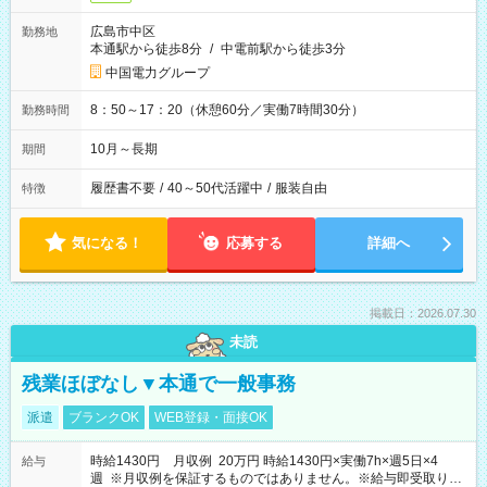
広島市中区
勤務地
本通駅から徒歩8分
/
中電前駅から徒歩3分
中国電力グループ
8：50～17：20（休憩60分／実働7時間30分）
勤務時間
10月～長期
期間
履歴書不要
/
40～50代活躍中
/
服装自由
特徴
気になる！
応募する
詳細へ
掲載日：2026.07.30
未読
残業ほぼなし▼本通で一般事務
派遣
ブランクOK
WEB登録・面接OK
時給1430円 月収例 20万円 時給1430円×実働7h×週5日×4
給与
週 ※月収例を保証するものではありません。※給与即受取りサ