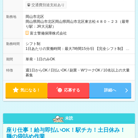
上記評価制度により「S級隊員」と認定されれば10,000円の日当
交通費別途支給あり
を支給します。 (1)上記勤務者が交通2級資格者の場合10,000円
+1500円＝11,500円 (2)上記現場が深夜の場合 11,500×1.25＝
岡山市北区
勤務地
14,375円 (3)上記現場が日祝深夜の場合 17,250円 (4)上記勤務
岡山県岡山市北区岡山県岡山市北区東古松４８０－２３（最寄
者が現場までの運転者の場合17,250+200円＝17,450円 -----------
り駅：JR大元駅）
------------------------------- *最高日当額 17,450円* （実働時間5
時間の場合、時給3,490円） ------------------------------------------ よ
富士警備保障株式会社
り上位の資格取得やリーダー手当を取得すると ”さらに”加算さ
れます！ ※日当支給時振込手数料等は一切ありません。 【試用
シフト制
勤務時間
期間】試用期間なし
1日あたりの実働時間：最大7時間15分/日 【完全シフト制】 例
(1) 8：00~17:00（休憩１h） 例(2) 13:00~16:00（早上がりでも
全額支給！） 例(3) 21:00~5:00（夜勤なら日当1.25倍！！）
単発・1日のみOK
期間
週1日からOK / 日払いOK / 副業・WワークOK / 10名以上の大量
特徴
募集
気になる！
応募する
詳細へ
未読
座り仕事！給与即払いOK！駅チカ！土日休み！
麺の袋詰め作業