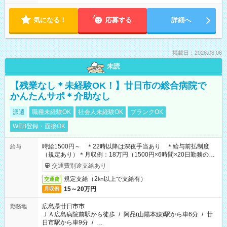
気になる！
応募する
詳細へ
掲載日：2026.08.06
未読
【残業なし＊未経験OK！】廿日市の総合病院で
かんたんサポ＊介助なし
派遣
職種未経験OK
社会人未経験OK
ブランクOK
WEB登録・面接OK
時給1500円～ ＊22時以降は深夜手当あり ＊給与前払制度
給与
（規定あり）＊月収例：18万円（1500円×6時間×20日勤務の場
合）
交通費別途支給あり
規定支給（2㎞以上で支給有）
交通費
15～20万円
月収例
広島県廿日市市
勤務地
ＪＡ広島病院前駅から徒歩
/
阿品(山陽本線)駅から車6分
/
廿
日市駅から車9分
/
…