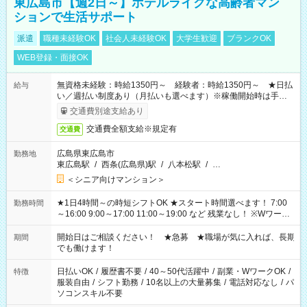
東広島市【週2日～】ホテルライクな高齢者マン
ションで生活サポート
派遣
職種未経験OK
社会人未経験OK
大学生歓迎
ブランクOK
WEB登録・面接OK
無資格未経験：時給1350円～ 経験者：時給1350円～ ★日払
給与
い／週払い制度あり（月払いも選べます）※稼働開始時は手続き
完了次第のお支払いとなります。
交通費別途支給あり
交通費全額支給※規定有
交通費
広島県東広島市
勤務地
東広島駅
/
西条(広島県)駅
/
八本松駅
/
…
＜シニア向けマンション＞
★1日4時間～の時短シフトOK ★スタート時間選べます！ 7:00
勤務時間
～16:00 9:00～17:00 11:00～19:00 など 残業なし！ ※Wワーク
の場合、他のお仕事と合わせ週40時間超の就業はご案内できま
せん ※法令に基づき、週20時間以上勤務は社会保険への加入対
開始日はご相談ください！ ★急募 ★職場が気に入れば、長期
期間
象となります ※労働者派遣法（日雇い派遣の原則禁止）によ
でも働けます！
り、短時間・短期間の就業はご案内が難しい場合があります
日払いOK
/
履歴書不要
/
40～50代活躍中
/
副業・WワークOK
/
特徴
服装自由
/
シフト勤務
/
10名以上の大量募集
/
電話対応なし
/
パ
ソコンスキル不要