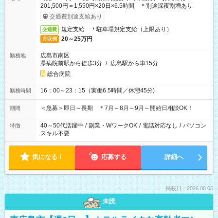
201,500円＝1,550円×20日×6.5時間 ＊別途深夜割増あり
交通費別途支給あり
規定支給 ＊駐車場規定支給（上限あり）
交通費
20～25万円
月収例
広島市南区
勤務地
県病院前駅から徒歩3分
/
広島駅から車15分
総合病院
16：00～23：15（実働6.5時間／休憩45分)
勤務時間
＜急募＞即日～長期 ＊7月～8月～9月～開始日相談OK！
期間
40～50代活躍中
/
副業・WワークOK
/
電話対応なし
/
パソコン
特徴
スキル不要
気になる！
応募する
詳細へ
掲載日：2026.08.05
未読