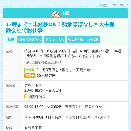
掲載日：2026.08.07
未読
17時まで＊未経験OK！残業ほぼなし▼大手保
険会社でお仕事
派遣
職種未経験OK
ブランクOK
WEB登録・面接OK
時給1410円 月収例 20万円 時給1410円×実働7h×週5日×4週
給与
+残業5h ※月収例を保証するものではありません。
交通費別途支給あり
1ヶ月3万円を上限として実費支給
交通費
20～25万円
月収例
広島市中区
勤務地
紙屋町東駅から徒歩1分
損害保険業
09:00-17:00（休憩60分）実働7時間（残業少なめ！）
勤務時間
2026年09月01日～長期 ※開始日相談OK ※9月～！
期間
履歴書不要
特徴