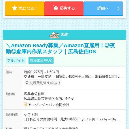
気になる！
応募する
詳細へ
未読
＼Amazon Ready募集／Amazon直雇用！◎夜
勤◎倉庫内作業スタッフ｜広島佐伯DS
アルバイト
職種未経験OK
時給1,275円～1,594円
給与
交通費：一部支給 （日額2，450円を上限に、出勤日数に応じて
実費支給） ※22:00～翌5:00までは時給25%UP！ ■給与前払い
交通費別途支給あり
制度あり ※前払い額の上限あり、手数料無料（Amazon負担）
そのほか所定の条件が適用されます 【試用期間】試用期間なし
広島市佐伯区
勤務地
広島県広島市佐伯区石内北4-4-3
アマゾンジャパン合同会社
シフト制
勤務時間
1日あたりの実働時間：最大8時間/日 シフト例 ・22時～0時 入
社後、就業可能シフトをご確認の上、申請してください。