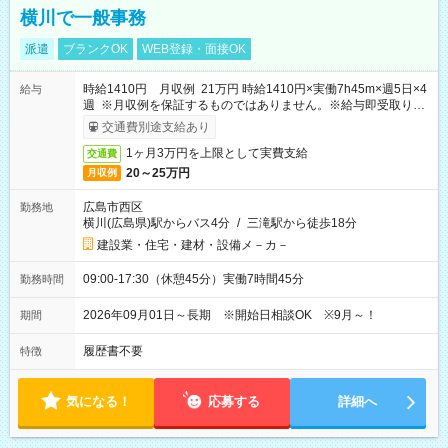
横川で一般事務
派遣
ブランクOK
WEB登録・面接OK
時給1410円 月収例 21万円 時給1410円×実働7h45m×週5日×4
給与
週 ※月収例を保証するものではありません。※給与即受取りサ
ービス利用可（利用条件有）
交通費別途支給あり
1ヶ月3万円を上限として実費支給
交通費
20～25万円
月収例
広島市西区
勤務地
横川(広島県)駅からバス4分
/
三滝駅から徒歩18分
建設業・住宅・建材・設備メ－カ－
09:00-17:30（休憩45分）実働7時間45分
勤務時間
2026年09月01日～長期 ※開始日相談OK ※9月～！
期間
履歴書不要
特徴
気になる！
応募する
詳細へ