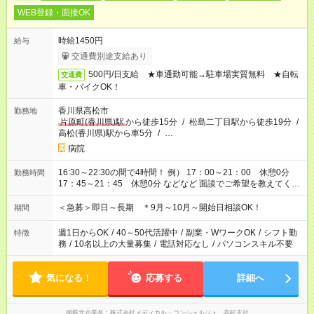
WEB登録・面接OK
時給1450円
給与
交通費別途支給あり
500円/日支給 ★車通勤可能→駐車場実質無料 ★自転
交通費
車・バイクOK！
香川県高松市
勤務地
片原町(香川県)駅
から徒歩15分
/
松島二丁目駅から徒歩19分
/
高松(香川県)駅から車5分
/
…
病院
16:30～22:30の間で4時間！ 例） 17：00～21：00 休憩0分
勤務時間
17：45～21：45 休憩0分 などなど 面談でご希望を教えてくだ
さい！
＜急募＞即日～長期 ＊9月～10月～開始日相談OK！
期間
週1日からOK
/
40～50代活躍中
/
副業・WワークOK
/
シフト勤
特徴
務
/
10名以上の大量募集
/
電話対応なし
/
パソコンスキル不要
気になる！
応募する
詳細へ
掲載元企業名
株式会社メディカル・コンシェルジュ 高松支社