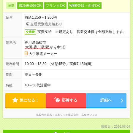
派遣
職種未経験OK
ブランクOK
WEB登録・面接OK
時給1,250～1,300円
給与
交通費別途支給あり
実費支給 ※規定あり 営業交通費は全額支給します。
交通費
香川県高松市
勤務地
太田(香川県)駅
から車5分
大手家電メーカー
10:00～18:30 （休憩45分／実働7.45時間）
勤務時間
即日～長期
期間
40～50代活躍中
特徴
気になる！
応募する
詳細へ
掲載元企業名
日本リック株式会社 広島オフィス
掲載日：2026.08.04