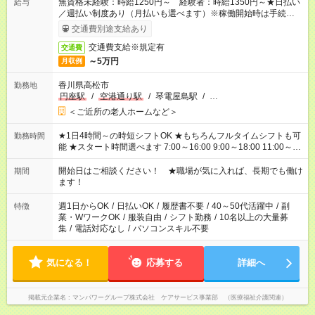
無資格未経験：時給1250円～ 経験者：時給1350円～★日払い
給与
／週払い制度あり（月払いも選べます）※稼働開始時は手続き完
了次第のお支払いとなります。
交通費別途支給あり
交通費支給※規定有
交通費
～5万円
月収例
香川県高松市
勤務地
円座駅
/
空港通り駅
/
琴電屋島駅
/
…
＜ご近所の老人ホームなど＞
★1日4時間～の時短シフトOK ★もちろんフルタイムシフトも可
勤務時間
能 ★スタート時間選べます 7:00～16:00 9:00～18:00 11:00～
20:00 など 残業なし！ ※Wワークの場合、他のお仕事と合わせ
週40時間超の就業はご案内できません ※法令に基づき、週20時
開始日はご相談ください！ ★職場が気に入れば、長期でも働け
期間
間以上勤務は社会保険への加入対象となります ※労働者派遣法
ます！
（日雇い派遣の原則禁止）により、短時間・短期間の就業はご
案内が難しい場合があります
週1日からOK
/
日払いOK
/
履歴書不要
/
40～50代活躍中
/
副
特徴
業・WワークOK
/
服装自由
/
シフト勤務
/
10名以上の大量募
集
/
電話対応なし
/
パソコンスキル不要
気になる！
応募する
詳細へ
掲載元企業名
マンパワーグループ株式会社 ケアサービス事業部 （医療福祉介護関連）