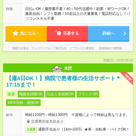
短時間・短期間の就業はご案内が難しい場合があります
日払いOK
/
履歴書不要
/
40～50代活躍中
/
副業・WワークOK
/
特徴
服装自由
/
シフト勤務
/
10名以上の大量募集
/
電話対応なし
/
パ
ソコンスキル不要
気になる！
応募する
詳細へ
掲載元企業名
マンパワーグループ株式会社 ケアサービス事業部 （医療福祉介護関連）
掲載日：2026.08.06
未読
NEW
【週4日OK！】病院で患者様の生活サポート＊
17:15まで！
派遣
職種未経験OK
社会人未経験OK
ブランクOK
WEB登録・面接OK
時給1100円～時給1300円 ※資格によって時給は異なります。
給与
交通費別途支給あり
通勤手当あり（1km=20円）★車・自転車・バイクOK！
交通費