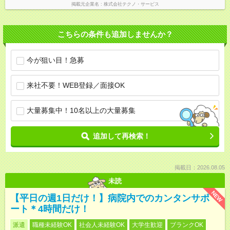
掲載元企業名
株式会社テクノ・サービス
こちらの条件も追加しませんか？
今が狙い目！急募
来社不要！WEB登録／面接OK
大量募集中！10名以上の大量募集
追加して再検索！
掲載日：2026.08.05
未読
NEW
【平日の週1日だけ！】病院内でのカンタンサポ
ート＊4時間だけ！
派遣
職種未経験OK
社会人未経験OK
大学生歓迎
ブランクOK