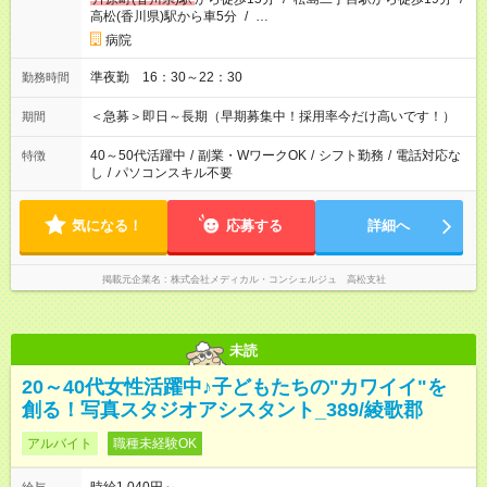
高松(香川県)駅から車5分
/
…
病院
準夜勤 16：30～22：30
勤務時間
＜急募＞即日～長期（早期募集中！採用率今だけ高いです！）
期間
40～50代活躍中
/
副業・WワークOK
/
シフト勤務
/
電話対応な
特徴
し
/
パソコンスキル不要
気になる！
応募する
詳細へ
掲載元企業名
株式会社メディカル・コンシェルジュ 高松支社
未読
20～40代女性活躍中♪子どもたちの"カワイイ"を
創る！写真スタジオアシスタント_389/綾歌郡
アルバイト
職種未経験OK