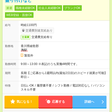
盛り付けなど
派遣
職種未経験OK
社会人未経験OK
ブランクOK
WEB登録・面接OK
時給1100円
給与
交通費別途支給あり
交通費支給有り
交通費
香川県綾歌郡
勤務地
陶駅
製造外
9:00～13:00 ※表記のうち実働4時間です。
勤務時間
長期【ご応募から1週間以内(最短2日目)のスピード就業が可能】
期間
即日～
日払いOK
/
履歴書不要
/
シフト勤務
/
電話対応なし
/
パソコン
特徴
スキル不要
気になる！
応募する
詳細へ