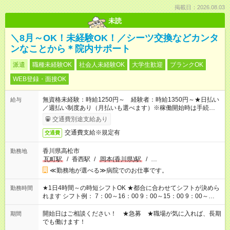
掲載日：2026.08.03
未読
＼8月～OK！未経験OK！／シーツ交換などカンタ
ンなことから＊院内サポート
派遣
職種未経験OK
社会人未経験OK
大学生歓迎
ブランクOK
WEB登録・面接OK
無資格未経験：時給1250円～ 経験者：時給1350円～★日払い
給与
／週払い制度あり（月払いも選べます）※稼働開始時は手続き完
了次第のお支払いとなります。
交通費別途支給あり
交通費支給※規定有
交通費
香川県高松市
勤務地
瓦町駅
/
香西駅
/
岡本(香川県)駅
/
…
≪勤務地が選べる≫病院でのお仕事です。
★1日4時間～の時短シフトOK ★都合に合わせてシフトが決めら
勤務時間
れます シフト例： 7：00～16：00 9：00～15：00 9：00～
18：00 11：00～20：00 など ※Wワークの場合、他のお仕事と
合わせ週40時間超の就業はご案内できません ※法令に基づき、
開始日はご相談ください！ ★急募 ★職場が気に入れば、長期
期間
週20時間以上勤務は社会保険への加入対象となります ※労働者
でも働けます！
派遣法（日雇い派遣の原則禁止）により、短時間・短期間の就