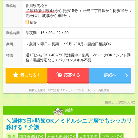
香川県高松市
勤務地
片原町(香川県)駅
から徒歩15分
/
松島二丁目駅から徒歩19分
/
高松(香川県)駅から車5分
/
…
病院
準夜勤 16：30～22：30
勤務時間
＜急募＞即日～長期 ＊9月～10月～開始日相談OK！
期間
週1日からOK
/
40～50代活躍中
/
副業・WワークOK
/
シフト勤
特徴
務
/
電話対応なし
/
パソコンスキル不要
気になる！
応募する
詳細へ
掲載元企業名
株式会社メディカル・コンシェルジュ 高松支社
掲載日：2026.08.02
未読
＼週休3日×時短OK／ミドルシニア層でもシッカリ
稼げる＊介護
派遣
職種未経験OK
社会人未経験OK
大学生歓迎
ブランクOK