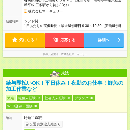
香川県高松市三条町６０８－１（最寄り駅：高松琴平電気鉄道
琴平線 三条駅から徒歩13分）
株式会社マーキュリー
シフト制
勤務時間
1日あたりの実働時間：最大8時間/日 9:30～19:30（実働8時間／
休憩1時間） ■週5日勤務 ■残業ほぼなし ■希望休あり
気になる！
応募する
詳細へ
掲載元企業名
株式会社マーキュリー
未読
給与即払いOK！平日休み！夜勤のお仕事！鮮魚の
加工作業など
派遣
職種未経験OK
社会人未経験OK
ブランクOK
WEB登録・面接OK
時給1100円
給与
交通費別途支給あり