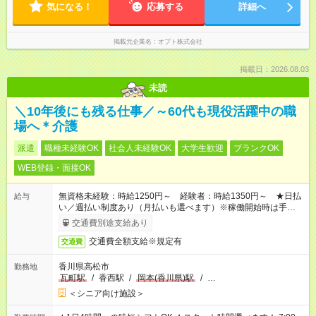
気になる！
応募する
詳細へ
掲載元企業名
オプト株式会社
掲載日：2026.08.03
未読
＼10年後にも残る仕事／～60代も現役活躍中の職
場へ＊介護
派遣
職種未経験OK
社会人未経験OK
大学生歓迎
ブランクOK
WEB登録・面接OK
無資格未経験：時給1250円～ 経験者：時給1350円～ ★日払
給与
い／週払い制度あり（月払いも選べます）※稼働開始時は手続き
完了次第のお支払いとなります。
交通費別途支給あり
交通費全額支給※規定有
交通費
香川県高松市
勤務地
瓦町駅
/
香西駅
/
岡本(香川県)駅
/
…
＜シニア向け施設＞