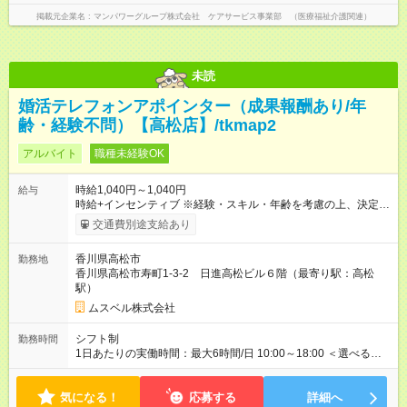
掲載元企業名
マンパワーグループ株式会社 ケアサービス事業部 （医療福祉介護関連）
未読
婚活テレフォンアポインター（成果報酬あり/年
齢・経験不問）【高松店】/tkmap2
アルバイト
職種未経験OK
時給1,040円～1,040円
給与
時給+インセンティブ ※経験・スキル・年齢を考慮の上、決定し
ます。 《成果に応じたインセンティブ支給例》 テレアポ未経
交通費別途支給あり
験、入社5ヶ月目の女性パートさんが、時給に加えて、月7万円
のインセンティブを獲得するなど、入社年数に関わりなく成
香川県高松市
勤務地
果・貢献に応じた報酬制度が導入されています。 ※試用期間は3
香川県高松市寿町1-3-2 日進高松ビル６階（最寄り駅：高松
ヶ月で、その間は有期契約です。そのほかの条件に変更はあり
駅）
ません。 【試用期間】試用期間あり 試用期間の長さ：2ヶ月
※ 雇用形態と給与に、本採用時と異なる部分があります。 雇用
ムスベル株式会社
形態：中途採用（契約社員） 給与：本採用時と同じです。 ※試
用期間は2ヶ月で、その間は有期契約です。そのほかの条件に変
シフト制
勤務時間
更はありません。 ※月所定労働時間が110時間未満の方は試用期
1日あたりの実働時間：最大6時間/日 10:00～18:00 ＜選べるシ
間3ヶ月になります。
フト＞ (1)10:00～16:00 (2)10:00～17:00 (3)10:00～18:00 ◎
勤務時間は(1)～(3)で選択OK！ ◎勤務日数：週4日～5日勤務
気になる！
（希望シフト制） ◎原則定時退社／残業はほとんどありませ
応募する
詳細へ