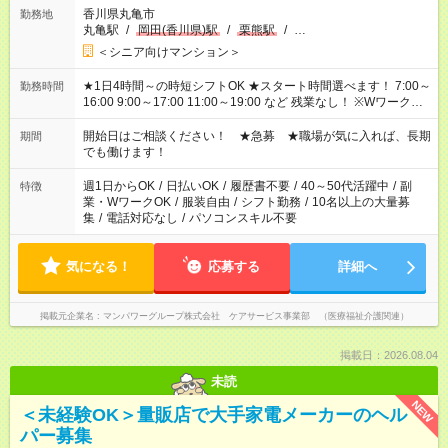
香川県丸亀市
勤務地
丸亀駅
/
岡田(香川県)駅
/
栗熊駅
/
…
＜シニア向けマンション＞
★1日4時間～の時短シフトOK ★スタート時間選べます！ 7:00～
勤務時間
16:00 9:00～17:00 11:00～19:00 など 残業なし！ ※Wワークの
場合、他のお仕事と合わせ週40時間超の就業はご案内できませ
ん ※法令に基づき、週20時間以上勤務は社会保険への加入対象
開始日はご相談ください！ ★急募 ★職場が気に入れば、長期
期間
となります ※労働者派遣法（日雇い派遣の原則禁止）により、
でも働けます！
短時間・短期間の就業はご案内が難しい場合があります
週1日からOK
/
日払いOK
/
履歴書不要
/
40～50代活躍中
/
副
特徴
業・WワークOK
/
服装自由
/
シフト勤務
/
10名以上の大量募
集
/
電話対応なし
/
パソコンスキル不要
気になる！
応募する
詳細へ
掲載元企業名
マンパワーグループ株式会社 ケアサービス事業部 （医療福祉介護関連）
掲載日：2026.08.04
未読
NEW
＜未経験OK＞量販店で大手家電メーカーのヘル
パー募集