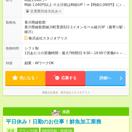
時給1,040円～
給与
時給 1,040円以上 ※土日祝は時給UP！⇒【時給1,090円】に♪ ※
交通費もしっかり支給（月1万5000円まで） 【時給UPのチャン
交通費別途支給あり
スもたくさん！やりがいも◎】 頑張りはちゃ～んと時給に反映
します！ 《チャンス１》準社員になると… 週24ｈ以上（土日祝
香川県綾歌郡
勤務地
含む）のシフトインで 「準社員」に！⇒ 時給30円UP！ 《チャ
香川県綾歌郡綾川町萱原822-1イオンモール綾川3F（最寄り駅：
ンス２》社内資格をGETすると… 年2回の昇格審査クリアで、
綾川）
専門スキルをGET！⇒ 時給100円以上UPも夢じゃない！ 【急な
出費も怖くない♪前給制度あり】 「今月ピンチかも…」そんな時
株式会社スタジオアリス
も大丈夫！ 働いた分のお給料の一部を、 給料日前に受け取れる
嬉しい制度です。 【試用期間】試用期間あり 試用期間の長さ：
シフト制
勤務時間
3ヶ月 雇用形態、給与は本採用時と同じです。
1日あたりの実働時間：最大7時間/日 9:30～19:00で実働4ｈ～ ◆
週2日～・1日4ｈ～OK ◆土日祝勤務できる方歓迎
副業・WワークOK
特徴
気になる！
応募する
詳細へ
掲載元企業名
株式会社スタジオアリス
未読
平日休み！日勤のお仕事！鮮魚加工業務
派遣
ブランクOK
WEB登録・面接OK