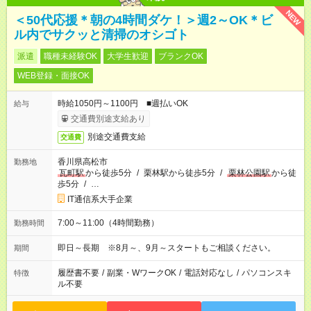
NEW
＜50代応援＊朝の4時間ダケ！＞週2～OK＊ビ
ル内でサクッと清掃のオシゴト
派遣
職種未経験OK
大学生歓迎
ブランクOK
WEB登録・面接OK
時給1050円～1100円 ■週払いOK
給与
交通費別途支給あり
別途交通費支給
交通費
香川県高松市
勤務地
瓦町駅
から徒歩5分
/
栗林駅から徒歩5分
/
栗林公園駅
から徒
歩5分
/
…
IT通信系大手企業
7:00～11:00（4時間勤務）
勤務時間
即日～長期 ※8月～、9月～スタートもご相談ください。
期間
履歴書不要
/
副業・WワークOK
/
電話対応なし
/
パソコンスキ
特徴
ル不要