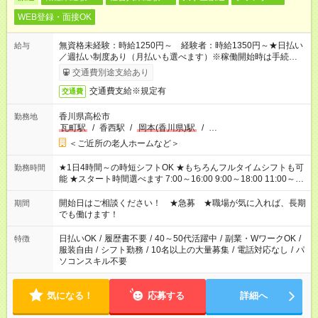
WEB登録・面接OK
無資格未経験：時給1250円～ 経験者：時給1350円～★日払い
給与
／週払い制度あり（月払いも選べます）※稼働開始時は手続き完
了次第のお支払いとなります。
交通費別途支給あり
交通費支給※規定有
交通費
香川県高松市
勤務地
瓦町駅
/
香西駅
/
岡本(香川県)駅
/
…
＜ご近所の老人ホームなど＞
★1日4時間～の時短シフトOK ★もちろんフルタイムシフトも可
勤務時間
能 ★スタート時間選べます 7:00～16:00 9:00～18:00 11:00～
20:00 など 残業なし！ ※Wワークの場合、他のお仕事と合わせ
週40時間超の就業はご案内できません ※法令に基づき、週20時
開始日はご相談ください！ ★急募 ★職場が気に入れば、長期
期間
間以上勤務は社会保険への加入対象となります ※労働者派遣法
でも働けます！
（日雇い派遣の原則禁止）により、短時間・短期間の就業はご
案内が難しい場合があります
日払いOK
/
履歴書不要
/
40～50代活躍中
/
副業・WワークOK
/
特徴
服装自由
/
シフト勤務
/
10名以上の大量募集
/
電話対応なし
/
パ
ソコンスキル不要
気になる！
応募する
詳細へ