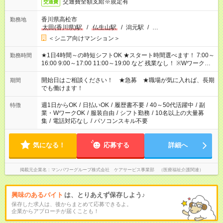
交通費全額支給※規定有
交通費
香川県高松市
勤務地
太田(香川県)駅
/
仏生山駅
/
潟元駅
/
…
＜シニア向けマンション＞
★1日4時間～の時短シフトOK ★スタート時間選べます！ 7:00～
勤務時間
16:00 9:00～17:00 11:00～19:00 など 残業なし！ ※Wワークの
場合、他のお仕事と合わせ週40時間超の就業はご案内できませ
ん ※法令に基づき、週20時間以上勤務は社会保険への加入対象
開始日はご相談ください！ ★急募 ★職場が気に入れば、長期
期間
となります ※労働者派遣法（日雇い派遣の原則禁止）により、
でも働けます！
短時間・短期間の就業はご案内が難しい場合があります
週1日からOK
/
日払いOK
/
履歴書不要
/
40～50代活躍中
/
副
特徴
業・WワークOK
/
服装自由
/
シフト勤務
/
10名以上の大量募
集
/
電話対応なし
/
パソコンスキル不要
気になる！
応募する
詳細へ
掲載元企業名
マンパワーグループ株式会社 ケアサービス事業部 （医療福祉介護関連）
興味のあるバイト
は、とりあえず保存しよう♪
保存した求人は、後からまとめて応募できるよ。
企業からアプローチが届くことも！