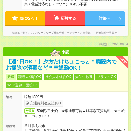
集
/
電話対応なし
/
パソコンスキル不要
気になる！
応募する
詳細へ
掲載元企業名
マンパワーグループ株式会社 ケアサービス事業部 （医療福祉介護関連）
掲載日：2026.08.04
未読
NEW
【週1日OK！】夕方だけちょこっと＊病院内で
お掃除や消毒など＊車通勤OK！
派遣
職種未経験OK
社会人未経験OK
大学生歓迎
ブランクOK
WEB登録・面接OK
時給1550円
給与
交通費別途支給あり
500円/日支給 ★車通勤可能→駐車場実質無料 ★自転
交通費
車・バイクOK！
香川県高松市
勤務地
片原町(香川県)駅
から徒歩15分
/
松島二丁目駅から徒歩19分
/