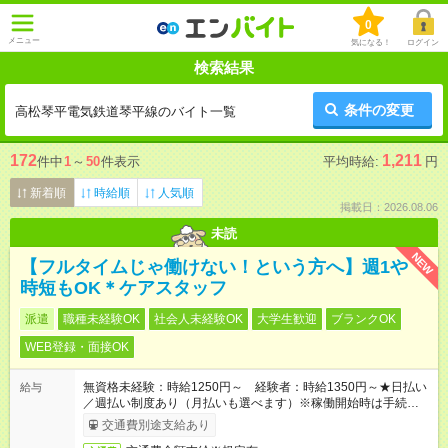
0
メニュー
気になる！
ログイン
検索結果
条件の変更
高松琴平電気鉄道琴平線のバイト一覧
172
1,211
件中
1
～
50
件表示
平均時給:
円
新着順
時給順
人気順
掲載日：2026.08.06
未読
NEW
【フルタイムじゃ働けない！という方へ】週1や
時短もOK＊ケアスタッフ
派遣
職種未経験OK
社会人未経験OK
大学生歓迎
ブランクOK
WEB登録・面接OK
無資格未経験：時給1250円～ 経験者：時給1350円～★日払い
給与
／週払い制度あり（月払いも選べます）※稼働開始時は手続き完
了次第のお支払いとなります。
交通費別途支給あり