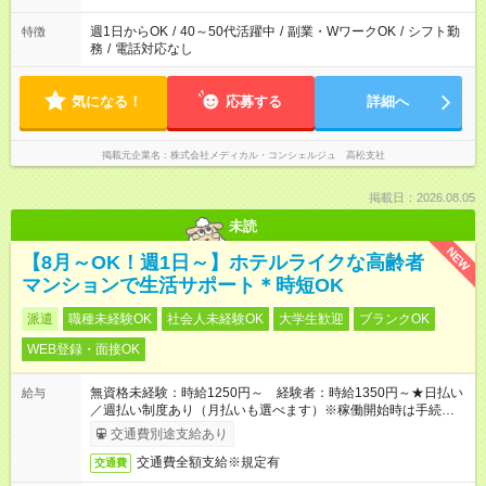
週1日からOK
/
40～50代活躍中
/
副業・WワークOK
/
シフト勤
特徴
務
/
電話対応なし
気になる！
応募する
詳細へ
掲載元企業名
株式会社メディカル・コンシェルジュ 高松支社
掲載日：2026.08.05
未読
NEW
【8月～OK！週1日～】ホテルライクな高齢者
マンションで生活サポート＊時短OK
派遣
職種未経験OK
社会人未経験OK
大学生歓迎
ブランクOK
WEB登録・面接OK
無資格未経験：時給1250円～ 経験者：時給1350円～★日払い
給与
／週払い制度あり（月払いも選べます）※稼働開始時は手続き完
了次第のお支払いとなります。
交通費別途支給あり
交通費全額支給※規定有
交通費