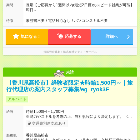
長期【ご応募から1週間以内(最短2日目)のスピード就業が可能】
期間
即日～
履歴書不要
/
電話対応なし
/
パソコンスキル不要
特徴
気になる！
応募する
詳細へ
掲載元企業名
株式会社テクノ・サービス
未読
【香川県高松市】経験者限定★時給1,500円～｜旅
行代理店の案内スタッフ募集/eg_ryok3F
アルバイト
時給1,500円～1,700円
給与
※能力やスキルを考慮の上、当社規程により決定します。 《月
給例》 ～時給1,500円の場合～ 時給1,500円×1日8時間×月22日
交通費別途支給あり
＝264,000円 【試用期間】試用期間あり 試用期間の長さ：3ヶ月
雇用形態、給与は本採用時と同じです。
香川県高松市
勤務地