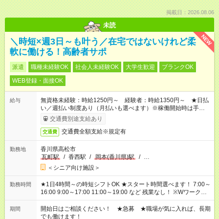
掲載日：2026.08.06
未読
NEW
＼時短×週3日～も叶う／在宅ではないけれど柔
軟に働ける！高齢者サポ
派遣
職種未経験OK
社会人未経験OK
大学生歓迎
ブランクOK
WEB登録・面接OK
無資格未経験：時給1250円～ 経験者：時給1350円～ ★日払
給与
い／週払い制度あり（月払いも選べます）※稼働開始時は手続き
完了次第のお支払いとなります。
交通費別途支給あり
交通費全額支給※規定有
交通費
香川県高松市
勤務地
瓦町駅
/
香西駅
/
岡本(香川県)駅
/
…
＜シニア向け施設＞
★1日4時間～の時短シフトOK ★スタート時間選べます！ 7:00～
勤務時間
16:00 9:00～17:00 11:00～19:00 など 残業なし！ ※Wワークの
場合、他のお仕事と合わせ週40時間超の就業はご案内できませ
ん ※法令に基づき、週20時間以上勤務は社会保険への加入対象
開始日はご相談ください！ ★急募 ★職場が気に入れば、長期
期間
となります ※労働者派遣法（日雇い派遣の原則禁止）により、
でも働けます！