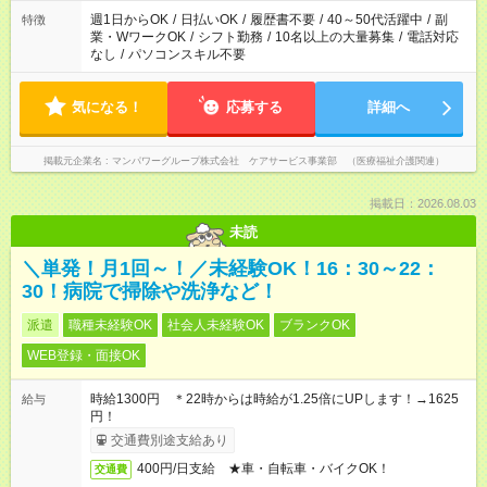
業はご案内が難しい場合があります
週1日からOK
/
日払いOK
/
履歴書不要
/
40～50代活躍中
/
副
特徴
業・WワークOK
/
シフト勤務
/
10名以上の大量募集
/
電話対応
なし
/
パソコンスキル不要
気になる！
応募する
詳細へ
掲載元企業名
マンパワーグループ株式会社 ケアサービス事業部 （医療福祉介護関連）
掲載日：2026.08.03
未読
＼単発！月1回～！／未経験OK！16：30～22：
30！病院で掃除や洗浄など！
派遣
職種未経験OK
社会人未経験OK
ブランクOK
WEB登録・面接OK
時給1300円 ＊22時からは時給が1.25倍にUPします！→1625
給与
円！
交通費別途支給あり
400円/日支給 ★車・自転車・バイクOK！
交通費