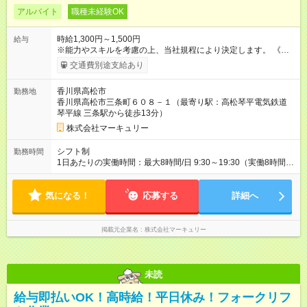
アルバイト
職種未経験OK
時給1,300円～1,500円
給与
※能力やスキルを考慮の上、当社規程により決定します。 《月
給例》 ～時給1,300円の場合～ 時給1,300円×1日8時間×月22日
交通費別途支給あり
＝228,800円 ～時給1,500円の場合～ 時給1,500円×1日8時間×
月22日＝264,000円 【試用期間】試用期間あり 試用期間の長
香川県高松市
勤務地
さ：3ヶ月 雇用形態、給与は本採用時と同じです。
香川県高松市三条町６０８－１（最寄り駅：高松琴平電気鉄道
琴平線 三条駅から徒歩13分）
株式会社マーキュリー
シフト制
勤務時間
1日あたりの実働時間：最大8時間/日 9:30～19:30（実働8時間／
休憩1時間） ■週5日勤務 ■残業ほぼなし ■希望休あり
気になる！
応募する
詳細へ
掲載元企業名
株式会社マーキュリー
未読
給与即払いOK！高時給！平日休み！フォークリフ