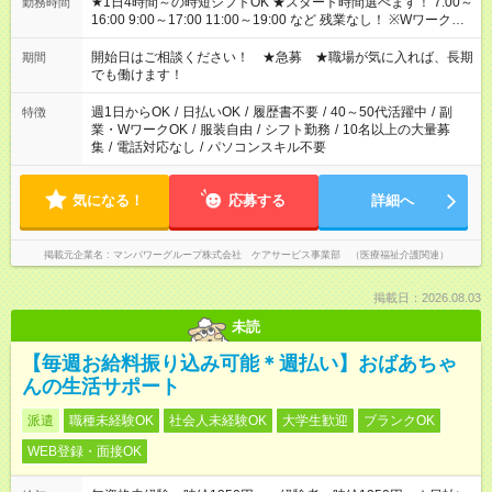
★1日4時間～の時短シフトOK ★スタート時間選べます！ 7:00～
勤務時間
16:00 9:00～17:00 11:00～19:00 など 残業なし！ ※Wワークの
場合、他のお仕事と合わせ週40時間超の就業はご案内できませ
ん ※法令に基づき、週20時間以上勤務は社会保険への加入対象
開始日はご相談ください！ ★急募 ★職場が気に入れば、長期
期間
となります ※労働者派遣法（日雇い派遣の原則禁止）により、
でも働けます！
短時間・短期間の就業はご案内が難しい場合があります
週1日からOK
/
日払いOK
/
履歴書不要
/
40～50代活躍中
/
副
特徴
業・WワークOK
/
服装自由
/
シフト勤務
/
10名以上の大量募
集
/
電話対応なし
/
パソコンスキル不要
気になる！
応募する
詳細へ
掲載元企業名
マンパワーグループ株式会社 ケアサービス事業部 （医療福祉介護関連）
掲載日：2026.08.03
未読
【毎週お給料振り込み可能＊週払い】おばあちゃ
んの生活サポート
派遣
職種未経験OK
社会人未経験OK
大学生歓迎
ブランクOK
WEB登録・面接OK