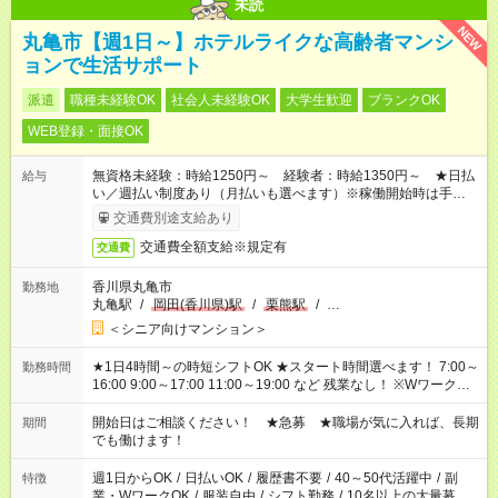
未読
NEW
丸亀市【週1日～】ホテルライクな高齢者マンシ
ョンで生活サポート
派遣
職種未経験OK
社会人未経験OK
大学生歓迎
ブランクOK
WEB登録・面接OK
無資格未経験：時給1250円～ 経験者：時給1350円～ ★日払
給与
い／週払い制度あり（月払いも選べます）※稼働開始時は手続き
完了次第のお支払いとなります。
交通費別途支給あり
交通費全額支給※規定有
交通費
香川県丸亀市
勤務地
丸亀駅
/
岡田(香川県)駅
/
栗熊駅
/
…
＜シニア向けマンション＞
★1日4時間～の時短シフトOK ★スタート時間選べます！ 7:00～
勤務時間
16:00 9:00～17:00 11:00～19:00 など 残業なし！ ※Wワークの
場合、他のお仕事と合わせ週40時間超の就業はご案内できませ
ん ※法令に基づき、週20時間以上勤務は社会保険への加入対象
開始日はご相談ください！ ★急募 ★職場が気に入れば、長期
期間
となります ※労働者派遣法（日雇い派遣の原則禁止）により、
でも働けます！
短時間・短期間の就業はご案内が難しい場合があります
週1日からOK
/
日払いOK
/
履歴書不要
/
40～50代活躍中
/
副
特徴
業・WワークOK
/
服装自由
/
シフト勤務
/
10名以上の大量募