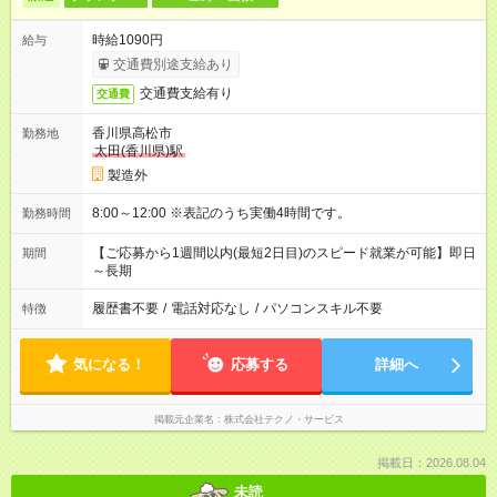
時給1090円
給与
交通費別途支給あり
交通費支給有り
交通費
香川県高松市
勤務地
太田(香川県)駅
製造外
8:00～12:00 ※表記のうち実働4時間です。
勤務時間
【ご応募から1週間以内(最短2日目)のスピード就業が可能】即日
期間
～長期
履歴書不要
/
電話対応なし
/
パソコンスキル不要
特徴
気になる！
応募する
詳細へ
掲載元企業名
株式会社テクノ・サービス
掲載日：2026.08.04
未読