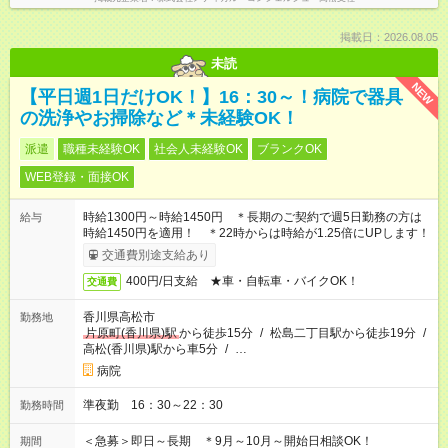
掲載日：2026.08.05
未読
NEW
【平日週1日だけOK！】16：30～！病院で器具
の洗浄やお掃除など＊未経験OK！
派遣
職種未経験OK
社会人未経験OK
ブランクOK
WEB登録・面接OK
時給1300円～時給1450円 ＊長期のご契約で週5日勤務の方は
給与
時給1450円を適用！ ＊22時からは時給が1.25倍にUPします！
交通費別途支給あり
400円/日支給 ★車・自転車・バイクOK！
交通費
香川県高松市
勤務地
片原町(香川県)駅
から徒歩15分
/
松島二丁目駅から徒歩19分
/
高松(香川県)駅から車5分
/
…
病院
準夜勤 16：30～22：30
勤務時間
＜急募＞即日～長期 ＊9月～10月～開始日相談OK！
期間