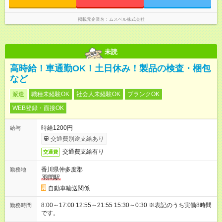
ん！
掲載元企業名
ムスベル株式会社
未読
高時給！車通勤OK！土日休み！製品の検査・梱包
など
派遣
職種未経験OK
社会人未経験OK
ブランクOK
WEB登録・面接OK
時給1200円
給与
交通費別途支給あり
交通費支給有り
交通費
香川県仲多度郡
勤務地
羽間駅
自動車輸送関係
8:00～17:00 12:55～21:55 15:30～0:30 ※表記のうち実働8時間
勤務時間
です。