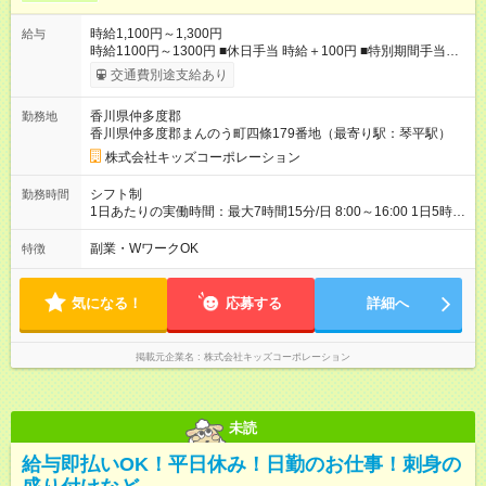
時給1,100円～1,300円
給与
時給1100円～1300円 ■休日手当 時給＋100円 ■特別期間手当
（GW、お盆、年末年始※会社カレンダーによる） 時給＋200円
交通費別途支給あり
■処遇改善手当（社保加入あり：7500円/月、社保加入なし：
2100円/月） 【試用期間】試用期間あり 試用期間の長さ：3ヶ月
香川県仲多度郡
勤務地
雇用形態、給与は本採用時と同じです。
香川県仲多度郡まんのう町四條179番地（最寄り駅：琴平駅）
株式会社キッズコーポレーション
シフト制
勤務時間
1日あたりの実働時間：最大7時間15分/日 8:00～16:00 1日5時間
以上、週3～5日 ＊週20時間以上のシフト勤務または週20時間未
満の扶養内勤務どちらも可能 ＊早番8:00～、遅番16:00までどち
副業・WワークOK
特徴
らか入れる方 ＊お預かり状況により、勤務時間の調整をお願い
する場合があります ＊8:30～の勤務もご相談可能です
気になる！
応募する
詳細へ
掲載元企業名
株式会社キッズコーポレーション
未読
給与即払いOK！平日休み！日勤のお仕事！刺身の