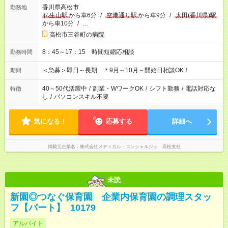
香川県高松市
勤務地
仏生山駅
から車6分
/
空港通り駅
から車9分
/
太田(香川県)駅
から車10分
/
…
高松市三谷町の病院
8：45～17：15 時間短縮応相談
勤務時間
＜急募＞即日～長期 ＊9月～10月～開始日相談OK！
期間
40～50代活躍中
/
副業・WワークOK
/
シフト勤務
/
電話対応な
特徴
し
/
パソコンスキル不要
気になる！
応募する
詳細へ
掲載元企業名
株式会社メディカル・コンシェルジュ 高松支社
未読
新園◎つなぐ保育園 企業内保育園の調理スタッ
フ【パート】_10179
アルバイト