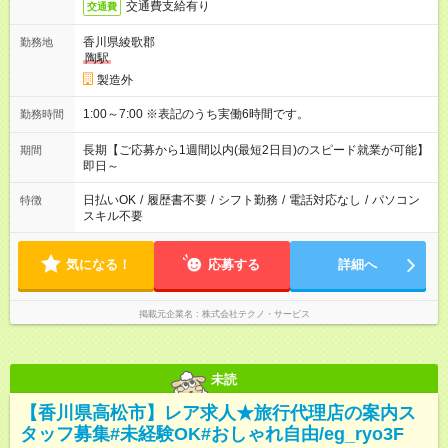
交通費支給有り
交通費
香川県綾歌郡
勤務地
陶駅
製造外
1:00～7:00 ※表記のうち実働6時間です。
勤務時間
長期【ご応募から1週間以内(最短2日目)のスピード就業が可能】
期間
即日～
日払いOK
/
履歴書不要
/
シフト勤務
/
電話対応なし
/
パソコン
特徴
スキル不要
気になる！
応募する
詳細へ
掲載元企業名
株式会社テクノ・サービス
未読
【香川県高松市】レア求人★旅行代理店の案内ス
タッフ募集#未経験OK#おしゃれ自由/eg_ryo3F