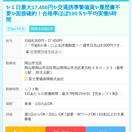
✨１日最大17,450円✨交通誘導警備員✨履歴書不
要✨面接確約！合格率ほぼ100％✨平均実働5時
間
アルバイト
職種未経験OK
日給8,500円～17,450円
給与
✅「守組6か条」による評価制度！✅ 通常日当は8,500円ですが
上記評価制度により「S級隊員」と認定されれば10,000円の日当
交通費別途支給あり
を支給します。 (1)上記勤務者が交通2級資格者の場合10,000円
+1500円＝11,500円 (2)上記現場が深夜の場合 11,500×1.25＝
岡山市北区
勤務地
14,375円 (3)上記現場が日祝深夜の場合 17,250円 (4)上記勤務
岡山県岡山市北区岡山県岡山市北区東古松４８０－２３（最寄
者が現場までの運転者の場合17,250+200円＝17,450円 -----------
り駅：JR大元駅）
------------------------------- *最高日当額 17,450円* （実働時間5
時間の場合、時給3,490円） ------------------------------------------ よ
富士警備保障株式会社
り上位の資格取得やリーダー手当を取得すると ”さらに”加算さ
れます！ ※日当支給時振込手数料等は一切ありません。 【試用
シフト制
勤務時間
期間】試用期間なし
1日あたりの実働時間：最大7時間15分/日 【完全シフト制】 例
(1) 8：00~17:00（休憩１h） 例(2) 13:00~16:00（早上がりでも
全額支給！） 例(3) 21:00~5:00（夜勤なら日当1.25倍！！）
単発・1日のみOK
期間
週1日からOK / 日払いOK / 副業・WワークOK / 10名以上の大量
特徴
募集