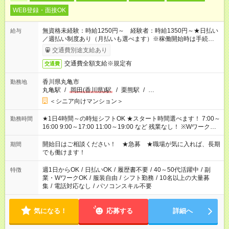
WEB登録・面接OK
無資格未経験：時給1250円～ 経験者：時給1350円～★日払い
給与
／週払い制度あり（月払いも選べます）※稼働開始時は手続き完
了次第のお支払いとなります。
交通費別途支給あり
交通費全額支給※規定有
交通費
香川県丸亀市
勤務地
丸亀駅
/
岡田(香川県)駅
/
栗熊駅
/
…
＜シニア向けマンション＞
★1日4時間～の時短シフトOK ★スタート時間選べます！ 7:00～
勤務時間
16:00 9:00～17:00 11:00～19:00 など 残業なし！ ※Wワークの
場合、他のお仕事と合わせ週40時間超の就業はご案内できませ
ん ※法令に基づき、週20時間以上勤務は社会保険への加入対象
開始日はご相談ください！ ★急募 ★職場が気に入れば、長期
期間
となります ※労働者派遣法（日雇い派遣の原則禁止）により、
でも働けます！
短時間・短期間の就業はご案内が難しい場合があります
週1日からOK
/
日払いOK
/
履歴書不要
/
40～50代活躍中
/
副
特徴
業・WワークOK
/
服装自由
/
シフト勤務
/
10名以上の大量募
集
/
電話対応なし
/
パソコンスキル不要
気になる！
応募する
詳細へ