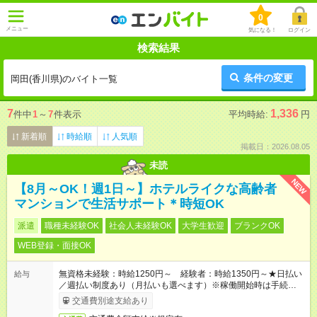
0
メニュー
気になる！
ログイン
検索結果
条件の変更
岡田(香川県)のバイト一覧
7
1,336
件中
1
～
7
件表示
平均時給:
円
新着順
時給順
人気順
掲載日：2026.08.05
未読
NEW
【8月～OK！週1日～】ホテルライクな高齢者
マンションで生活サポート＊時短OK
派遣
職種未経験OK
社会人未経験OK
大学生歓迎
ブランクOK
WEB登録・面接OK
無資格未経験：時給1250円～ 経験者：時給1350円～★日払い
給与
／週払い制度あり（月払いも選べます）※稼働開始時は手続き完
了次第のお支払いとなります。
交通費別途支給あり