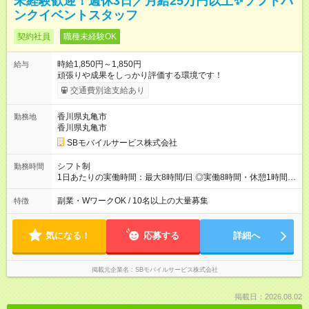
未経験歓迎！週休3日／月給25万円以上✨ソフトバ
ンクイベントスタッフ
契約社員
職種未経験OK
時給1,850円～1,850円
給与
頑張りや成果をしっかり評価する環境です！
交通費別途支給あり
香川県丸亀市
勤務地
香川県丸亀市
SBモバイルサービス株式会社
シフト制
勤務時間
1日あたりの実働時間：最大8時間/日 ◎実働8時間・休憩1時間 ◎
残業は月平均5時間程度です
副業・WワークOK / 10名以上の大量募集
特徴
気になる！
応募する
詳細へ
掲載元企業名
SBモバイルサービス株式会社
掲載日：2026.08.02