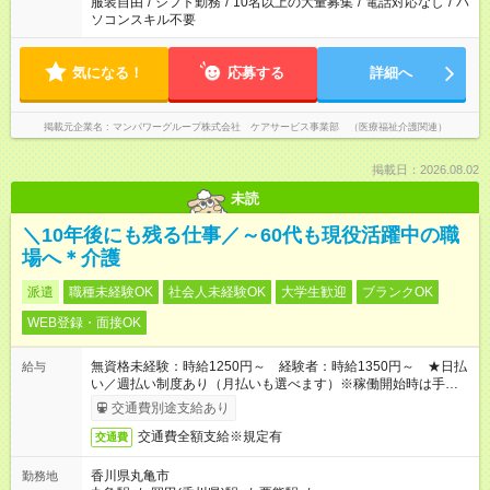
服装自由
/
シフト勤務
/
10名以上の大量募集
/
電話対応なし
/
パ
ソコンスキル不要
気になる！
応募する
詳細へ
掲載元企業名
マンパワーグループ株式会社 ケアサービス事業部 （医療福祉介護関連）
掲載日：2026.08.02
未読
＼10年後にも残る仕事／～60代も現役活躍中の職
場へ＊介護
派遣
職種未経験OK
社会人未経験OK
大学生歓迎
ブランクOK
WEB登録・面接OK
無資格未経験：時給1250円～ 経験者：時給1350円～ ★日払
給与
い／週払い制度あり（月払いも選べます）※稼働開始時は手続き
完了次第のお支払いとなります。
交通費別途支給あり
交通費全額支給※規定有
交通費
香川県丸亀市
勤務地