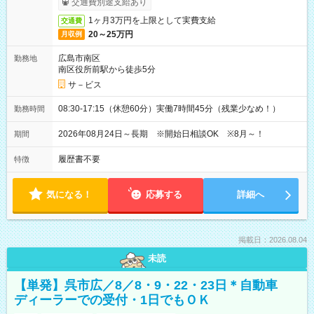
交通費別途支給あり
1ヶ月3万円を上限として実費支給
交通費
20～25万円
月収例
広島市南区
勤務地
南区役所前駅から徒歩5分
サ－ビス
08:30-17:15（休憩60分）実働7時間45分（残業少なめ！）
勤務時間
2026年08月24日～長期 ※開始日相談OK ※8月～！
期間
履歴書不要
特徴
気になる！
応募する
詳細へ
掲載日：2026.08.04
未読
【単発】呉市広／8／8・9・22・23日＊自動車
ディーラーでの受付・1日でもＯＫ