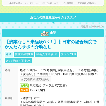
掲載元企業名
マンパワーグループ株式会社 ケアサービス事業部 （医療福祉介護関連）
あなたの閲覧履歴からのオススメ
掲載日：2026.08.06
未読
【残業なし＊未経験OK！】廿日市の総合病院で
かんたんサポ＊介助なし
派遣
職種未経験OK
社会人未経験OK
ブランクOK
WEB登録・面接OK
時給1500円～ ＊22時以降は深夜手当あり ＊給与前払制度
給与
（規定あり）＊月収例：18万円（1500円×6時間×20日勤務の場
合）
交通費別途支給あり
規定支給（2㎞以上で支給有）
交通費
15～20万円
月収例
広島県廿日市市
勤務地
ＪＡ広島病院前駅から徒歩
/
阿品(山陽本線)駅から車6分
/
廿
日市駅から車9分
/
…