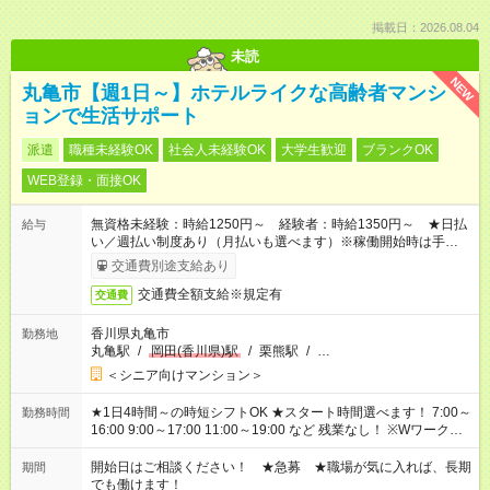
掲載日：2026.08.04
未読
NEW
丸亀市【週1日～】ホテルライクな高齢者マンシ
ョンで生活サポート
派遣
職種未経験OK
社会人未経験OK
大学生歓迎
ブランクOK
WEB登録・面接OK
無資格未経験：時給1250円～ 経験者：時給1350円～ ★日払
給与
い／週払い制度あり（月払いも選べます）※稼働開始時は手続き
完了次第のお支払いとなります。
交通費別途支給あり
交通費全額支給※規定有
交通費
香川県丸亀市
勤務地
丸亀駅
/
岡田(香川県)駅
/
栗熊駅
/
…
＜シニア向けマンション＞
★1日4時間～の時短シフトOK ★スタート時間選べます！ 7:00～
勤務時間
16:00 9:00～17:00 11:00～19:00 など 残業なし！ ※Wワークの
場合、他のお仕事と合わせ週40時間超の就業はご案内できませ
ん ※法令に基づき、週20時間以上勤務は社会保険への加入対象
開始日はご相談ください！ ★急募 ★職場が気に入れば、長期
期間
となります ※労働者派遣法（日雇い派遣の原則禁止）により、
でも働けます！