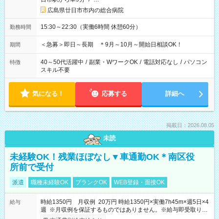
広島県廿日市市内の総合病院
15:30～22:30（実働6時間 休憩60分）
勤務時間
＜急募＞即日～長期 ＊9月～10月～開始日相談OK！
期間
40～50代活躍中
/
副業・WワークOK
/
電話対応なし
/
パソコン
特徴
スキル不要
気になる！
応募する
詳細へ
掲載日：2026.08.05
未読
未経験OK！残業ほぼなし▼車通勤OK＊南区役
所前で受付
派遣
職種未経験OK
ブランクOK
WEB登録・面接OK
時給1350円 月収例 20万円 時給1350円×実働7h45m×週5日×4
給与
週 ※月収例を保証するものではありません。※給与即受取りサ
ービス利用可（利用条件有）