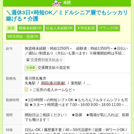
未読
＼週休3日×時短OK／ミドルシニア層でもシッカリ
稼げる＊介護
派遣
職種未経験OK
社会人未経験OK
大学生歓迎
ブランクOK
WEB登録・面接OK
無資格未経験：時給1250円～ 経験者：時給1350円～★日払い
給与
／週払い制度あり（月払いも選べます）※稼働開始時は手続き完
了次第のお支払いとなります。
交通費別途支給あり
交通費支給※規定有
交通費
香川県丸亀市
勤務地
丸亀駅
/
岡田(香川県)駅
/
栗熊駅
/
…
＜ご近所の老人ホームなど＞
★1日4時間～の時短シフトOK ★もちろんフルタイムシフトも可
勤務時間
能 ★スタート時間選べます 7:00～16:00 9:00～18:00 11:00～
20:00 など 残業なし！ ※Wワークの場合、他のお仕事と合わせ
週40時間超の就業はご案内できません ※法令に基づき、週20時
開始日はご相談ください！ ★急募 ★職場が気に入れば、長期
期間
間以上勤務は社会保険への加入対象となります ※労働者派遣法
でも働けます！
（日雇い派遣の原則禁止）により、短時間・短期間の就業はご
案内が難しい場合があります
日払いOK
/
履歴書不要
/
40～50代活躍中
/
副業・WワークOK
/
特徴