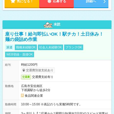
気になる！
応募する
詳細へ
未読
座り仕事！給与即払いOK！駅チカ！土日休み！
麺の袋詰め作業
派遣
職種未経験OK
社会人未経験OK
ブランクOK
WEB登録・面接OK
時給1200円
給与
交通費別途支給あり
交通費支給有り
交通費
広島市安佐南区
勤務地
下祇園駅から徒歩2分
食品関連企業
10:00～15:00 ※表記のうち実働5時間です。
勤務時間
3ヶ月以上【ご応募から1週間以内(最短2日目)のスピード就業が
期間