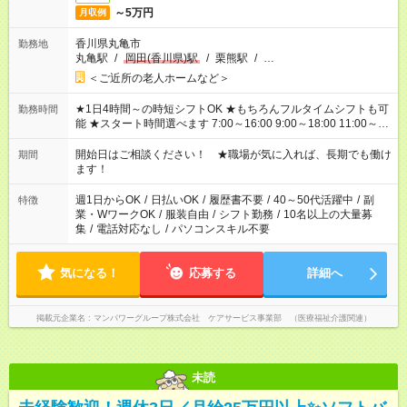
～5万円
月収例
香川県丸亀市
勤務地
丸亀駅
/
岡田(香川県)駅
/
栗熊駅
/
…
＜ご近所の老人ホームなど＞
★1日4時間～の時短シフトOK ★もちろんフルタイムシフトも可
勤務時間
能 ★スタート時間選べます 7:00～16:00 9:00～18:00 11:00～
20:00 など 残業なし！ ※Wワークの場合、他のお仕事と合わせ
週40時間超の就業はご案内できません ※法令に基づき、週20時
開始日はご相談ください！ ★職場が気に入れば、長期でも働け
期間
間以上勤務は社会保険への加入対象となります ※労働者派遣法
ます！
（日雇い派遣の原則禁止）により、短時間・短期間の就業はご
案内が難しい場合があります
週1日からOK
/
日払いOK
/
履歴書不要
/
40～50代活躍中
/
副
特徴
業・WワークOK
/
服装自由
/
シフト勤務
/
10名以上の大量募
集
/
電話対応なし
/
パソコンスキル不要
気になる！
応募する
詳細へ
掲載元企業名
マンパワーグループ株式会社 ケアサービス事業部 （医療福祉介護関連）
未読