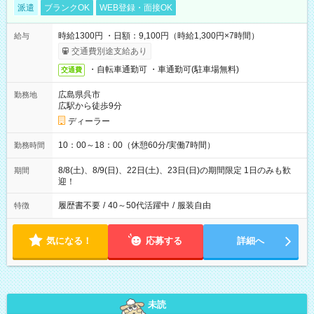
派遣
ブランクOK
WEB登録・面接OK
時給1300円 ・日額：9,100円（時給1,300円×7時間）
給与
交通費別途支給あり
・自転車通勤可 ・車通勤可(駐車場無料)
交通費
広島県呉市
勤務地
広駅から徒歩9分
ディーラー
10：00～18：00（休憩60分/実働7時間）
勤務時間
8/8(土)、8/9(日)、22日(土)、23日(日)の期間限定 1日のみも歓
期間
迎！
履歴書不要
/
40～50代活躍中
/
服装自由
特徴
気になる！
応募する
詳細へ
未読