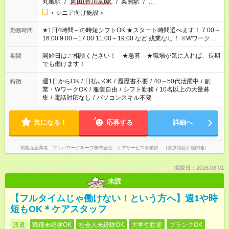
丸亀駅
/
岡田(香川県)駅
/
栗熊駅
/
…
＜シニア向け施設＞
★1日4時間～の時短シフトOK ★スタート時間選べます！ 7:00～
勤務時間
16:00 9:00～17:00 11:00～19:00 など 残業なし！ ※Wワークの
場合、他のお仕事と合わせ週40時間超の就業はご案内できませ
ん ※法令に基づき、週20時間以上勤務は社会保険への加入対象
開始日はご相談ください！ ★急募 ★職場が気に入れば、長期
期間
となります ※労働者派遣法（日雇い派遣の原則禁止）により、
でも働けます！
短時間・短期間の就業はご案内が難しい場合があります
週1日からOK
/
日払いOK
/
履歴書不要
/
40～50代活躍中
/
副
特徴
業・WワークOK
/
服装自由
/
シフト勤務
/
10名以上の大量募
集
/
電話対応なし
/
パソコンスキル不要
気になる！
応募する
詳細へ
掲載元企業名
マンパワーグループ株式会社 ケアサービス事業部 （医療福祉介護関連）
掲載日：2026.08.01
未読
【フルタイムじゃ働けない！という方へ】週1や時
短もOK＊ケアスタッフ
派遣
職種未経験OK
社会人未経験OK
大学生歓迎
ブランクOK