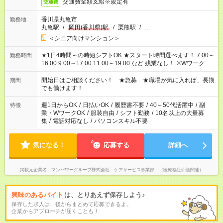
交通費全額支給※規定有
交通費
香川県丸亀市
勤務地
丸亀駅
/
岡田(香川県)駅
/
栗熊駅
/
…
＜シニア向けマンション＞
★1日4時間～の時短シフトOK ★スタート時間選べます！ 7:00～
勤務時間
16:00 9:00～17:00 11:00～19:00 など 残業なし！ ※Wワークの
場合、他のお仕事と合わせ週40時間超の就業はご案内できませ
ん ※法令に基づき、週20時間以上勤務は社会保険への加入対象
開始日はご相談ください！ ★急募 ★職場が気に入れば、長期
期間
となります ※労働者派遣法（日雇い派遣の原則禁止）により、
でも働けます！
短時間・短期間の就業はご案内が難しい場合があります
週1日からOK
/
日払いOK
/
履歴書不要
/
40～50代活躍中
/
副
特徴
業・WワークOK
/
服装自由
/
シフト勤務
/
10名以上の大量募
集
/
電話対応なし
/
パソコンスキル不要
気になる！
応募する
詳細へ
掲載元企業名
マンパワーグループ株式会社 ケアサービス事業部 （医療福祉介護関連）
興味のあるバイト
は、とりあえず保存しよう♪
保存した求人は、後からまとめて応募できるよ。
企業からアプローチが届くことも！