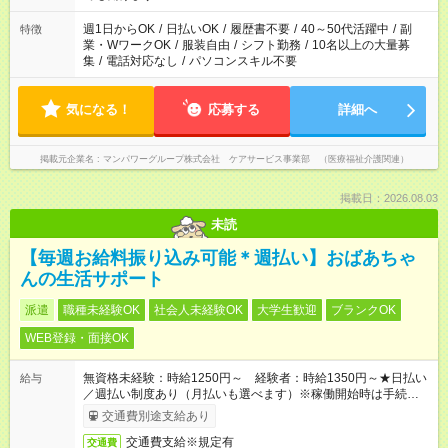
短時間・短期間の就業はご案内が難しい場合があります
週1日からOK
/
日払いOK
/
履歴書不要
/
40～50代活躍中
/
副
特徴
業・WワークOK
/
服装自由
/
シフト勤務
/
10名以上の大量募
集
/
電話対応なし
/
パソコンスキル不要
気になる！
応募する
詳細へ
掲載元企業名
マンパワーグループ株式会社 ケアサービス事業部 （医療福祉介護関連）
掲載日：2026.08.03
未読
【毎週お給料振り込み可能＊週払い】おばあちゃ
んの生活サポート
派遣
職種未経験OK
社会人未経験OK
大学生歓迎
ブランクOK
WEB登録・面接OK
無資格未経験：時給1250円～ 経験者：時給1350円～★日払い
給与
／週払い制度あり（月払いも選べます）※稼働開始時は手続き完
了次第のお支払いとなります。
交通費別途支給あり
交通費支給※規定有
交通費