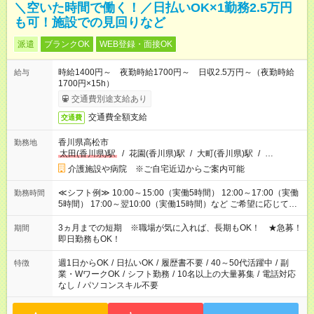
＼空いた時間で働く！／日払いOK×1勤務2.5万円
も可！施設での見回りなど
派遣
ブランクOK
WEB登録・面接OK
時給1400円～ 夜勤時給1700円～ 日収2.5万円～（夜勤時給
給与
1700円×15h）
交通費別途支給あり
交通費全額支給
交通費
香川県高松市
勤務地
太田(香川県)駅
/
花園(香川県)駅
/
大町(香川県)駅
/
…
介護施設や病院 ※ご自宅近辺からご案内可能
≪シフト例≫ 10:00～15:00（実働5時間） 12:00～17:00（実働
勤務時間
5時間） 17:00～翌10:00（実働15時間）など ご希望に応じて、
働く時間は調整できます！ お気軽に担当へ相談ください！
3ヵ月までの短期 ※職場が気に入れば、長期もOK！ ★急募！
期間
即日勤務もOK！
週1日からOK
/
日払いOK
/
履歴書不要
/
40～50代活躍中
/
副
特徴
業・WワークOK
/
シフト勤務
/
10名以上の大量募集
/
電話対応
なし
/
パソコンスキル不要