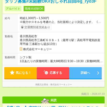
タッフ募集#未経験OK#おしゃれ自由/eg_ryo3F
アルバイト
職種未経験OK
時給1,300円～1,500円
給与
※能力やスキルを考慮の上、当社規程により決定します。 《月
給例》 ～時給1,300円の場合～ 時給1,300円×1日8時間×月22日
交通費別途支給あり
＝228,800円 ～時給1,500円の場合～ 時給1,500円×1日8時間×
月22日＝264,000円 【試用期間】試用期間あり 試用期間の長
香川県高松市
勤務地
さ：3ヶ月 雇用形態、給与は本採用時と同じです。
香川県高松市三条町６０８－１（最寄り駅：高松琴平電気鉄道
琴平線 三条駅から徒歩13分）
株式会社マーキュリー
シフト制
勤務時間
1日あたりの実働時間：最大8時間/日 9:30～19:30（実働8時間／
休憩1時間） ■週5日勤務 ■残業ほぼなし ■希望休あり
気になる！
応募する
詳細へ
掲載元企業名
株式会社マーキュリー
掲載日：2026.07.23
未読