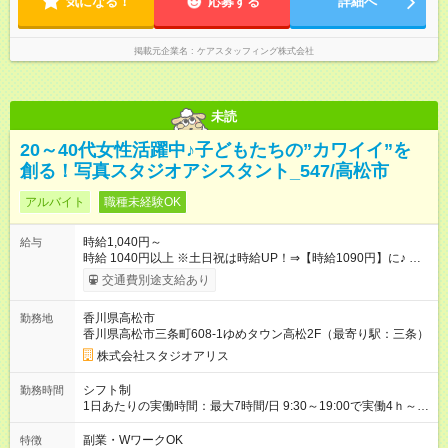
気になる！
応募する
詳細へ
掲載元企業名
ケアスタッフィング株式会社
未読
20～40代女性活躍中♪子どもたちの”カワイイ”を
創る！写真スタジオアシスタント_547/高松市
アルバイト
職種未経験OK
時給1,040円～
給与
時給 1040円以上 ※土日祝は時給UP！⇒【時給1090円】に♪ ※交
通費もしっかり支給（月30，000円まで） 【時給UPのチャンス
交通費別途支給あり
もたくさん！やりがいも◎】 頑張りはちゃ～んと時給に反映し
ます！ 《チャンス１》準社員になると… 週24ｈ以上（土日祝含
香川県高松市
勤務地
む）のシフトインで 「準社員」に！⇒ 時給30円UP！ 《チャン
香川県高松市三条町608-1ゆめタウン高松2F（最寄り駅：三条）
ス２》社内資格をGETすると… 年2回の昇格審査クリアで、 専
門スキルをGET！⇒ 時給100円以上UPも夢じゃない！ 【急な出
株式会社スタジオアリス
費も怖くない♪前給制度あり】 「今月ピンチかも…」そんな時も
大丈夫！ 働いた分のお給料の一部を、 給料日前に受け取れる嬉
シフト制
勤務時間
しい制度です。 【試用期間】試用期間あり 試用期間の長さ：3
1日あたりの実働時間：最大7時間/日 9:30～19:00で実働4ｈ～ ◆
ヶ月 雇用形態、給与は本採用時と同じです。
週2日～・1日4ｈ～OK ◆土日祝勤務できる方歓迎
副業・WワークOK
特徴