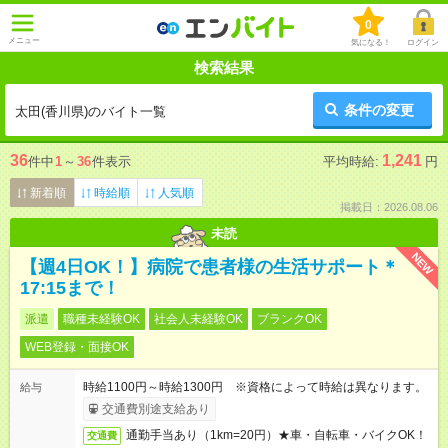
0
メニュー
気になる！
ログイン
検索結果
条件の変更
太田(香川県)のバイト一覧
36
1,241
件中
1
～
36
件表示
平均時給:
円
新着順
時給順
人気順
掲載日：2026.08.06
未読
NEW
【週4日OK！】病院で患者様の生活サポート＊
17:15まで！
派遣
職種未経験OK
社会人未経験OK
ブランクOK
WEB登録・面接OK
時給1100円～時給1300円 ※資格によって時給は異なります。
給与
交通費別途支給あり
通勤手当あり（1km=20円）★車・自転車・バイクOK！
交通費