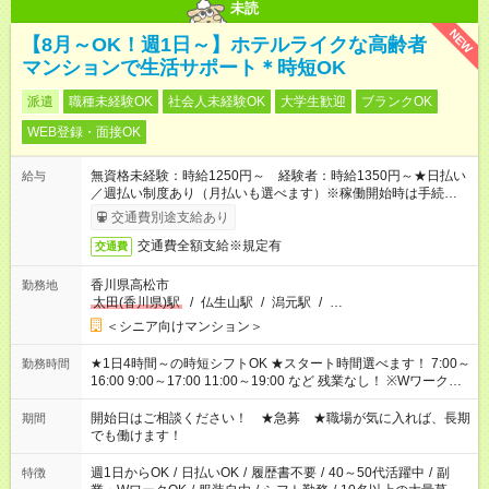
未読
NEW
【8月～OK！週1日～】ホテルライクな高齢者
マンションで生活サポート＊時短OK
派遣
職種未経験OK
社会人未経験OK
大学生歓迎
ブランクOK
WEB登録・面接OK
無資格未経験：時給1250円～ 経験者：時給1350円～★日払い
給与
／週払い制度あり（月払いも選べます）※稼働開始時は手続き完
了次第のお支払いとなります。
交通費別途支給あり
交通費全額支給※規定有
交通費
香川県高松市
勤務地
太田(香川県)駅
/
仏生山駅
/
潟元駅
/
…
＜シニア向けマンション＞
★1日4時間～の時短シフトOK ★スタート時間選べます！ 7:00～
勤務時間
16:00 9:00～17:00 11:00～19:00 など 残業なし！ ※Wワークの
場合、他のお仕事と合わせ週40時間超の就業はご案内できませ
ん ※法令に基づき、週20時間以上勤務は社会保険への加入対象
開始日はご相談ください！ ★急募 ★職場が気に入れば、長期
期間
となります ※労働者派遣法（日雇い派遣の原則禁止）により、
でも働けます！
短時間・短期間の就業はご案内が難しい場合があります
週1日からOK
/
日払いOK
/
履歴書不要
/
40～50代活躍中
/
副
特徴