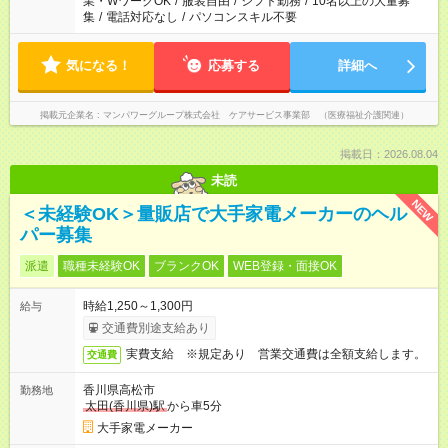
業・WワークOK
/
服装自由
/
シフト勤務
/
10名以上の大量募
集
/
電話対応なし
/
パソコンスキル不要
気になる！
応募する
詳細へ
掲載元企業名
マンパワーグループ株式会社 ケアサービス事業部 （医療福祉介護関連）
掲載日：2026.08.04
未読
NEW
＜未経験OK＞量販店で大手家電メーカーのヘル
パー募集
派遣
職種未経験OK
ブランクOK
WEB登録・面接OK
時給1,250～1,300円
給与
交通費別途支給あり
実費支給 ※規定あり 営業交通費は全額支給します。
交通費
香川県高松市
勤務地
太田(香川県)駅
から車5分
大手家電メーカー