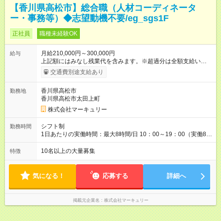
【香川県高松市】総合職（人材コーディネータ
ー・事務等）◆志望動機不要/eg_sgs1F
正社員
職種未経験OK
月給210,000円～300,000円
給与
上記額にはみなし残業代を含みます。※超過分は全額支給いたし
ます。 みなし残業代 14,616円／月 みなし残業時間 10時間／月
交通費別途支給あり
※能力やスキルを考慮の上、当社規程により決定します。 ーー
ーーーーーーー 年に2回の昇給あり！ ーーーーーーーーー 半年
香川県高松市
勤務地
に1回の「年次昇給」があり、仕事での成果にあわせて昇給しま
香川県高松市太田上町
す。特に頑張っている人は、上長の裁量でさらにプラスの昇給
となることも。努力や成長が収入につながる環境です。 【試用
株式会社マーキュリー
期間】試用期間あり 試用期間の長さ：3ヶ月 雇用形態、給与は
本採用時と同じです。
シフト制
勤務時間
1日あたりの実働時間：最大8時間/日 10：00～19：00（実働8時
間） ※勤務地により異なります。
10名以上の大量募集
特徴
気になる！
応募する
詳細へ
掲載元企業名
株式会社マーキュリー