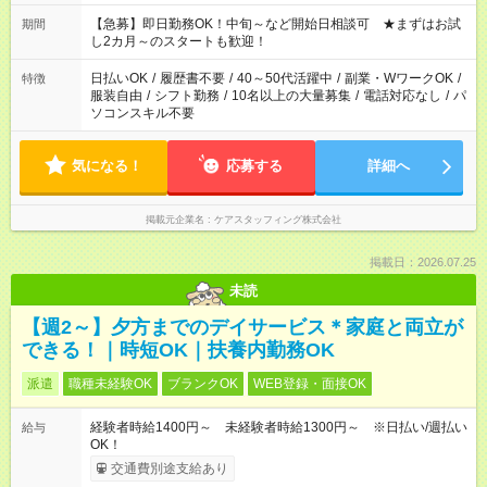
【急募】即日勤務OK！中旬～など開始日相談可 ★まずはお試
期間
し2カ月～のスタートも歓迎！
日払いOK
/
履歴書不要
/
40～50代活躍中
/
副業・WワークOK
/
特徴
服装自由
/
シフト勤務
/
10名以上の大量募集
/
電話対応なし
/
パ
ソコンスキル不要
気になる！
応募する
詳細へ
掲載元企業名
ケアスタッフィング株式会社
掲載日：2026.07.25
未読
【週2～】夕方までのデイサービス＊家庭と両立が
できる！｜時短OK｜扶養内勤務OK
派遣
職種未経験OK
ブランクOK
WEB登録・面接OK
経験者時給1400円～ 未経験者時給1300円～ ※日払い/週払い
給与
OK！
交通費別途支給あり