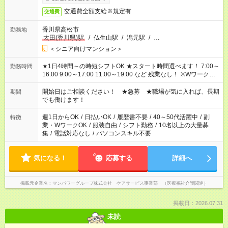
交通費全額支給※規定有
交通費
香川県高松市
勤務地
太田(香川県)駅
/
仏生山駅
/
潟元駅
/
…
＜シニア向けマンション＞
★1日4時間～の時短シフトOK ★スタート時間選べます！ 7:00～
勤務時間
16:00 9:00～17:00 11:00～19:00 など 残業なし！ ※Wワークの
場合、他のお仕事と合わせ週40時間超の就業はご案内できませ
ん ※法令に基づき、週20時間以上勤務は社会保険への加入対象
開始日はご相談ください！ ★急募 ★職場が気に入れば、長期
期間
となります ※労働者派遣法（日雇い派遣の原則禁止）により、
でも働けます！
短時間・短期間の就業はご案内が難しい場合があります
週1日からOK
/
日払いOK
/
履歴書不要
/
40～50代活躍中
/
副
特徴
業・WワークOK
/
服装自由
/
シフト勤務
/
10名以上の大量募
集
/
電話対応なし
/
パソコンスキル不要
気になる！
応募する
詳細へ
掲載元企業名
マンパワーグループ株式会社 ケアサービス事業部 （医療福祉介護関連）
掲載日：2026.07.31
未読