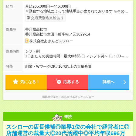
月給265,000円～446,000円
給与
※勤務する地域によって地域手当が含まれております ※その他ブ
ロック外勤務手当を支給。1分単位での残業代（100％支給）や
交通費別途支給あり
年3回の賞与、諸手当も別途支給します。 ＜月給例＞ 【例1】転
勤のない「エリア限定勤務制度」の場合 東京23区内勤務の場
香川県高松市
勤務地
合：月給28万円＋残業代・諸手当 ※地域手当2万円が含まれま
香川県高松市太田下町字松ノ元3029-14
す。 【例2】転居可能の「ブロック限定勤務制度」の場合 ブロ
ック外東京23区内勤務の場合：月給29万5000円＋残業代・諸手
株式会社あきんどスシロー
当 ※地域手当2万円やブロック外勤務手当1万5000円が含まれま
す。 ＜水準以上の収入を得られる環境！＞ 全社員の平均年収は
シフト制
勤務時間
603万円（平均月給38万9000円／2025年度実績）で、店長の平
1日あたりの実働時間：最大8時間/日 ＜シフト例＞ 11：00～
均年収は696万円（平均月給43万9000円／2025年度実績）。 さ
20：00、12：00～21：00、15：00～24：00 ※1ヶ月単位の変
らに自己負担額2万円の寮や各種手当があるため「前職より貯金
形労働時間制（週平均実働40時間） ◎残業は月30h程度。1店舗
副業・WワークOK / 10名以上の大量募集
特徴
できている」と話す社員が多くいます！ 【試用期間】試用期間
に複数社員が配属されるためシフトを調整しやすいのが特徴。
あり 試用期間の長さ：3ヶ月 雇用形態、給与は本採用時と同じ
出勤前にジムに通う社員も多くいま す。繁忙期以外は1日通して
です。
働くことがほぼありません！
気になる！
応募する
詳細へ
掲載元企業名
株式会社あきんどスシロー
未読
スシローの店長候補◎業界1位の会社で経営者に◎
店舗運営の裁量大◎20代活躍中◎平均年収696万