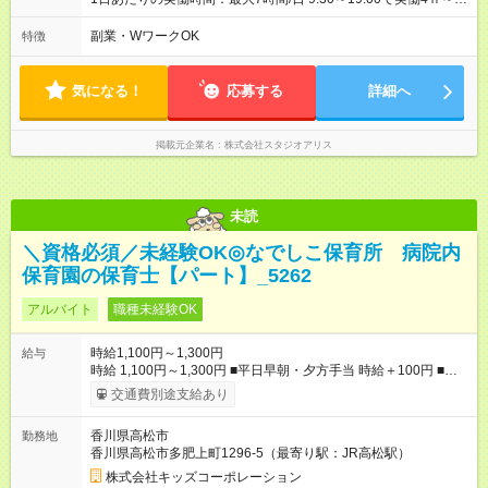
週2日～・1日4ｈ～OK ◆土日祝勤務できる方歓迎
副業・WワークOK
特徴
気になる！
応募する
詳細へ
掲載元企業名
株式会社スタジオアリス
未読
＼資格必須／未経験OK◎なでしこ保育所 病院内
保育園の保育士【パート】_5262
アルバイト
職種未経験OK
時給1,100円～1,300円
給与
時給 1,100円～1,300円 ■平日早朝・夕方手当 時給＋100円 ■休
日手当 時給＋100円 ■特別期間手当（GW、お盆、年末年始※会
交通費別途支給あり
社カレンダーによる） 時給＋200円 【試用期間】試用期間あり
試用期間の長さ：3ヶ月 雇用形態、給与は本採用時と同じです。
香川県高松市
勤務地
香川県高松市多肥上町1296-5（最寄り駅：JR高松駅）
株式会社キッズコーポレーション