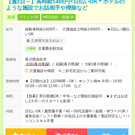
【週2日～】高時給1400円×日払いOK＊ホテルの
ような施設でお話相手や掃除など
派遣
ブランクOK
WEB登録・面接OK
経験者時給1400円～ 介護福祉士時給1450円～ ★日払い/週払
給与
いOK
交通費別途支給あり
交通費全額支給
交通費
香川県高松市
勤務地
太田(香川県)駅
/
花園(香川県)駅
/
大町(香川県)駅
/
…
介護施設や病院 ※ご自宅近辺からご案内可能
★【日勤のみ】1日5時間～OK！ ≪シフト例≫ 9:00～14:00
勤務時間
10:00～15:00 12:00～17:00 など
【急募】即日勤務OK！中旬～など開始日相談可 ★まずはお試
期間
し2カ月～のスタートも歓迎！
日払いOK
/
履歴書不要
/
40～50代活躍中
/
副業・WワークOK
/
特徴
服装自由
/
シフト勤務
/
10名以上の大量募集
/
電話対応なし
/
パ
ソコンスキル不要