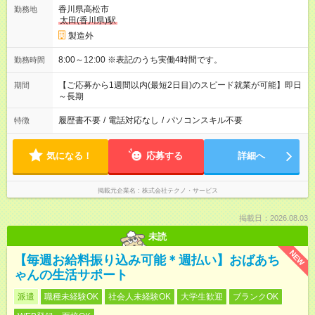
香川県高松市
勤務地
太田(香川県)駅
製造外
8:00～12:00 ※表記のうち実働4時間です。
勤務時間
【ご応募から1週間以内(最短2日目)のスピード就業が可能】即日
期間
～長期
履歴書不要
/
電話対応なし
/
パソコンスキル不要
特徴
気になる！
応募する
詳細へ
掲載元企業名
株式会社テクノ・サービス
掲載日：2026.08.03
未読
NEW
【毎週お給料振り込み可能＊週払い】おばあち
ゃんの生活サポート
派遣
職種未経験OK
社会人未経験OK
大学生歓迎
ブランクOK