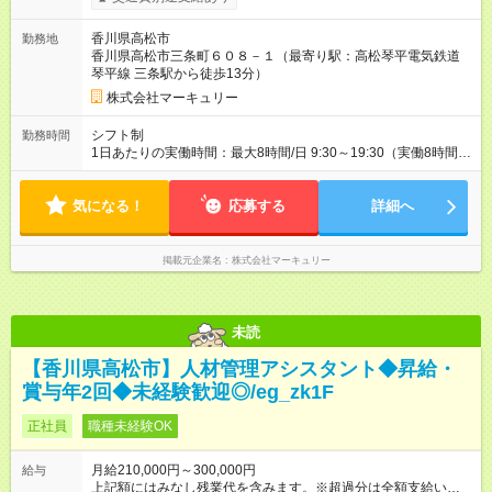
※能力やスキルを考慮の上、当社規程により決定します。 ーー
ーーーーーーー 年に2回の昇給あり！ ーーーーーーーーー 半年
香川県高松市
勤務地
に1回の「年次昇給」があり、仕事での成果にあわせて昇給しま
香川県高松市三条町６０８－１（最寄り駅：高松琴平電気鉄道
す。特に頑張っている人は、上長の裁量でさらにプラスの昇給
琴平線 三条駅から徒歩13分）
となることも。努力や成長が収入につながる環境です。 【試用
期間】試用期間あり 試用期間の長さ：3ヶ月 雇用形態、給与は
株式会社マーキュリー
本採用時と同じです。
シフト制
勤務時間
1日あたりの実働時間：最大8時間/日 9:30～19:30（実働8時間／
休憩1時間） ■週5日勤務 ■残業ほぼなし ■希望休あり
気になる！
応募する
詳細へ
掲載元企業名
株式会社マーキュリー
未読
【香川県高松市】人材管理アシスタント◆昇給・
賞与年2回◆未経験歓迎◎/eg_zk1F
正社員
職種未経験OK
月給210,000円～300,000円
給与
上記額にはみなし残業代を含みます。※超過分は全額支給いたし