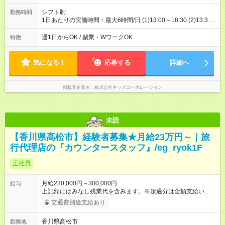
シフト制
勤務時間
1日あたりの実働時間：最大6時間/日 (1)13:00～18:30 (2)13:30
～18:30 (3)14:00～18:30 1日3時間以上、週1～5日 ＊(1)～(3)い
ずれか勤務できる方 ＊週20時間未満の扶養内勤務 ＊お預かり状
週1日からOK / 副業・WワークOK
特徴
況により、勤務時間の調整をお願いする場合があります ＊遅番
（18:30まで）勤務可能な方は、1日3時間～相談可能
気になる！
応募する
詳細へ
掲載元企業名
株式会社キッズコーポレーション
未読
【香川県高松市】経験者募集★月給23万円～｜旅
行代理店の『カウンタースタッフ』/eg_ryok1F
正社員
月給230,000円～300,000円
給与
上記額にはみなし残業代を含みます。※超過分は全額支給いたし
ます。 みなし残業代 15,968円／月 みなし残業時間 10時間／月
交通費別途支給あり
※能力やスキルを考慮の上、当社規程により決定します。 ーー
ーーーーーーー 年に2回の昇給あり！ ーーーーーーーーー 半年
香川県高松市
勤務地
に1回の「年次昇給」があり、仕事での成果にあわせて昇給しま