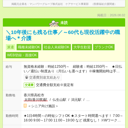
掲載元企業名
マンパワーグループ株式会社 ケアサービス事業部 （医療福祉介護関連）
掲載日：2026.08.02
未読
＼10年後にも残る仕事／～60代も現役活躍中の職
場へ＊介護
派遣
職種未経験OK
社会人未経験OK
大学生歓迎
ブランクOK
WEB登録・面接OK
無資格未経験：時給1250円～ 経験者：時給1350円～ ★日払
給与
い／週払い制度あり（月払いも選べます）※稼働開始時は手続き
完了次第のお支払いとなります。
交通費別途支給あり
交通費全額支給※規定有
交通費
香川県高松市
勤務地
太田(香川県)駅
/
仏生山駅
/
潟元駅
/
…
＜シニア向け施設＞
★1日4時間～の時短シフトOK ★スタート時間選べます！ 7:00～
勤務時間
16:00 9:00～17:00 11:00～19:00 など 残業なし！ ※Wワークの
場合、他のお仕事と合わせ週40時間超の就業はご案内できませ