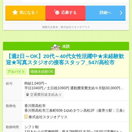
気になる！
応募する
詳細へ
掲載元企業名
株式会社スタジオアリス
未読
【週2日～OK】20代～40代女性活躍中★未経験歓
迎★写真スタジオの接客スタッフ_547/高松市
アルバイト
職種未経験OK
時給1,040円～
給与
平日1040円／土日祝1090円 通勤費実費支給※月額30,000円まで
■弊社の準社員へステップアップすると時給30円UP!!■ 準社員
交通費別途支給あり
とは… ・開店又は閉店作業が可能な方で1週間で24時間以上
（土日祝含む）シフトに入れる方 ～年2回行われる昇格審査に合
香川県高松市
勤務地
格し、社内資格を有すると時給100円以上アップ！～ 【試用期
香川県高松市三条町608-1ゆめタウン高松2F（最寄り駅：三条）
間】試用期間あり 試用期間の長さ：3ヶ月 雇用形態、給与は本
採用時と同じです。
株式会社スタジオアリス
シフト制
勤務時間
1日あたりの実働時間：最大7時間/日 9:30～19:00で実働4ｈ～ ◆