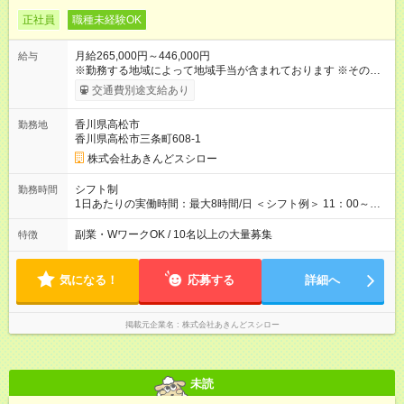
正社員
職種未経験OK
月給265,000円～446,000円
給与
※勤務する地域によって地域手当が含まれております ※その他ブ
ロック外勤務手当を支給。1分単位での残業代（100％支給）や
交通費別途支給あり
年3回の賞与、諸手当も別途支給します。 ＜月給例＞ 【例1】転
勤のない「エリア限定勤務制度」の場合 東京23区内勤務の場
香川県高松市
勤務地
合：月給28万円＋残業代・諸手当 ※地域手当2万円が含まれま
香川県高松市三条町608-1
す。 【例2】転居可能の「ブロック限定勤務制度」の場合 ブロ
ック外東京23区内勤務の場合：月給29万5000円＋残業代・諸手
株式会社あきんどスシロー
当 ※地域手当2万円やブロック外勤務手当1万5000円が含まれま
す。 ＜水準以上の収入を得られる環境！＞ 全社員の平均年収は
シフト制
勤務時間
603万円（平均月給38万9000円／2025年度実績）で、店長の平
1日あたりの実働時間：最大8時間/日 ＜シフト例＞ 11：00～
均年収は696万円（平均月給43万9000円／2025年度実績）。 さ
20：00、12：00～21：00、15：00～24：00 ※1ヶ月単位の変
らに自己負担額2万円の寮や各種手当があるため「前職より貯金
形労働時間制（週平均実働40時間） ◎残業は月30h程度。1店舗
副業・WワークOK / 10名以上の大量募集
特徴
できている」と話す社員が多くいます！ 【試用期間】試用期間
に複数社員が配属されるためシフトを調整しやすいのが特徴。
あり 試用期間の長さ：3ヶ月 雇用形態、給与は本採用時と同じ
出勤前にジムに通う社員も多くいま す。繁忙期以外は1日通して
です。
働くことがほぼありません！
気になる！
応募する
詳細へ
掲載元企業名
株式会社あきんどスシロー
未読