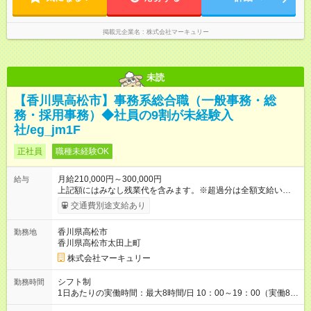
掲載元企業名
株式会社マーキュリー
未読
【香川県高松市】事務系総合職（一般事務・総
務・採用事務）◆社員の9割が未経験入
社/eg_jm1F
正社員
職種未経験OK
月給210,000円～300,000円
給与
上記額にはみなし残業代を含みます。※超過分は全額支給いたし
ます。 みなし残業代 14,616円／月 みなし残業時間 10時間／月
交通費別途支給あり
※能力やスキルを考慮の上、当社規程により決定します。 ーー
ーーーーーーー 年に2回の昇給あり！ ーーーーーーーーー 半年
香川県高松市
勤務地
に1回の「年次昇給」があり、仕事での成果にあわせて昇給しま
香川県高松市太田上町
す。特に頑張っている人は、上長の裁量でさらにプラスの昇給
となることも。努力や成長が収入につながる環境です。 【試用
株式会社マーキュリー
期間】試用期間あり 試用期間の長さ：3ヶ月 雇用形態、給与は
本採用時と同じです。
シフト制
勤務時間
1日あたりの実働時間：最大8時間/日 10：00～19：00（実働8時
間） ※勤務地により異なります。