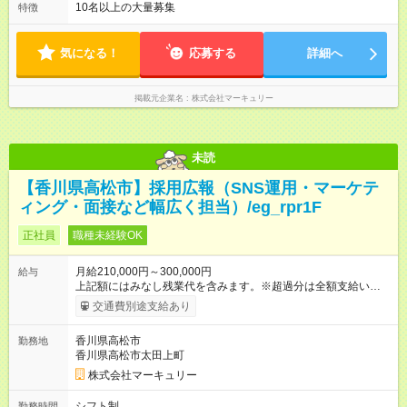
10名以上の大量募集
特徴
気になる！
応募する
詳細へ
掲載元企業名
株式会社マーキュリー
未読
【香川県高松市】採用広報（SNS運用・マーケテ
ィング・面接など幅広く担当）/eg_rpr1F
正社員
職種未経験OK
月給210,000円～300,000円
給与
上記額にはみなし残業代を含みます。※超過分は全額支給いたし
ます。 みなし残業代 14,616円／月 みなし残業時間 10時間／月
交通費別途支給あり
※能力やスキルを考慮の上、当社規程により決定します。 ーー
ーーーーーーー 年に2回の昇給あり！ ーーーーーーーーー 半年
香川県高松市
勤務地
に1回の「年次昇給」があり、仕事での成果にあわせて昇給しま
香川県高松市太田上町
す。特に頑張っている人は、上長の裁量でさらにプラスの昇給
となることも。努力や成長が収入につながる環境です。 【試用
株式会社マーキュリー
期間】試用期間あり 試用期間の長さ：3ヶ月 雇用形態、給与は
本採用時と同じです。
シフト制
勤務時間