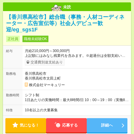
未読
【香川県高松市】総合職（事務・人材コーディネ
ーター・広告宣伝等）社会人デビュー歓
迎/eg_sgs1F
正社員
職種未経験OK
月給210,000円～300,000円
給与
上記額にはみなし残業代を含みます。※超過分は全額支給いたし
ます。 みなし残業代 14,616円／月 みなし残業時間 10時間／月
交通費別途支給あり
※能力やスキルを考慮の上、当社規程により決定します。 ーー
ーーーーーーー 年に2回の昇給あり！ ーーーーーーーーー 半年
香川県高松市
勤務地
に1回の「年次昇給」があり、仕事での成果にあわせて昇給しま
香川県高松市太田上町
す。特に頑張っている人は、上長の裁量でさらにプラスの昇給
となることも。努力や成長が収入につながる環境です。 【試用
株式会社マーキュリー
期間】試用期間あり 試用期間の長さ：3ヶ月 雇用形態、給与は
本採用時と同じです。
シフト制
勤務時間
1日あたりの実働時間：最大8時間/日 10：00～19：00（実働8時
間） ※勤務地により異なります。
10名以上の大量募集
特徴
気になる！
応募する
詳細へ