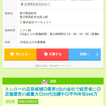
ます。 みなし残業代 14,616円／月 みなし残業時間 10時間／月
交通費別途支給あり
※能力やスキルを考慮の上、当社規程により決定します。 ーー
ーーーーーーー 年に2回の昇給あり！ ーーーーーーーーー 半年
香川県高松市
勤務地
に1回の「年次昇給」があり、仕事での成果にあわせて昇給しま
香川県高松市太田上町
す。特に頑張っている人は、上長の裁量でさらにプラスの昇給
となることも。努力や成長が収入につながる環境です。 【試用
株式会社マーキュリー
期間】試用期間あり 試用期間の長さ：3ヶ月 雇用形態、給与は
本採用時と同じです。
シフト制
勤務時間
1日あたりの実働時間：最大8時間/日 10：00～19：00（実働8時
間） ※勤務地により異なります。
10名以上の大量募集
特徴
気になる！
応募する
詳細へ
掲載元企業名
株式会社マーキュリー
未読
スシローの店長候補◎業界1位の会社で経営者に◎
店舗運営の裁量大◎20代活躍中◎平均年収696万
正社員
職種未経験OK