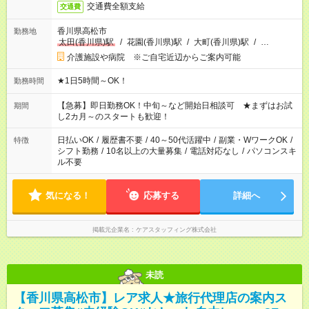
交通費全額支給
交通費
香川県高松市
勤務地
太田(香川県)駅
/
花園(香川県)駅
/
大町(香川県)駅
/
…
介護施設や病院 ※ご自宅近辺からご案内可能
★1日5時間～OK！
勤務時間
【急募】即日勤務OK！中旬～など開始日相談可 ★まずはお試
期間
し2カ月～のスタートも歓迎！
日払いOK
/
履歴書不要
/
40～50代活躍中
/
副業・WワークOK
/
特徴
シフト勤務
/
10名以上の大量募集
/
電話対応なし
/
パソコンスキ
ル不要
気になる！
応募する
詳細へ
掲載元企業名
ケアスタッフィング株式会社
未読
【香川県高松市】レア求人★旅行代理店の案内ス