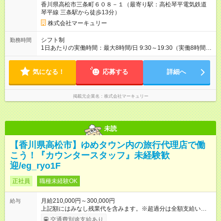
香川県高松市三条町６０８－１（最寄り駅：高松琴平電気鉄道
す。特に頑張っている人は、上長の裁量でさらにプラスの昇給
琴平線 三条駅から徒歩13分）
となることも。努力や成長が収入につながる環境です。 【試用
期間】試用期間あり 試用期間の長さ：3ヶ月 雇用形態、給与は
株式会社マーキュリー
本採用時と同じです。
シフト制
勤務時間
1日あたりの実働時間：最大8時間/日 9:30～19:30（実働8時間／
休憩1時間） ■週5日勤務 ■残業ほぼなし ■希望休あり
気になる！
応募する
詳細へ
掲載元企業名
株式会社マーキュリー
未読
【香川県高松市】ゆめタウン内の旅行代理店で働
こう！『カウンタースタッフ』未経験歓
迎/eg_ryo1F
正社員
職種未経験OK
月給210,000円～300,000円
給与
上記額にはみなし残業代を含みます。※超過分は全額支給いたし
ます。 みなし残業代 14,616円／月 みなし残業時間 10時間／月
交通費別途支給あり