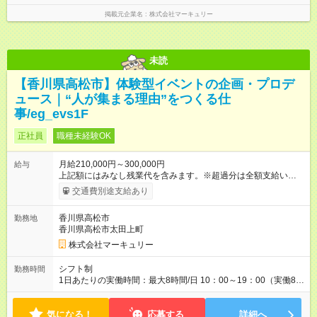
掲載元企業名
株式会社マーキュリー
未読
【香川県高松市】体験型イベントの企画・プロデ
ュース｜“人が集まる理由”をつくる仕
事/eg_evs1F
正社員
職種未経験OK
月給210,000円～300,000円
給与
上記額にはみなし残業代を含みます。※超過分は全額支給いたし
ます。 みなし残業代 14,616円／月 みなし残業時間 10時間／月
交通費別途支給あり
※能力やスキルを考慮の上、当社規程により決定します。 ーー
ーーーーーーー 年に2回の昇給あり！ ーーーーーーーーー 半年
香川県高松市
勤務地
に1回の「年次昇給」があり、仕事での成果にあわせて昇給しま
香川県高松市太田上町
す。特に頑張っている人は、上長の裁量でさらにプラスの昇給
となることも。努力や成長が収入につながる環境です。 【試用
株式会社マーキュリー
期間】試用期間あり 試用期間の長さ：3ヶ月 雇用形態、給与は
本採用時と同じです。
シフト制
勤務時間
1日あたりの実働時間：最大8時間/日 10：00～19：00（実働8時
間） ※勤務地により異なります。
気になる！
応募する
詳細へ