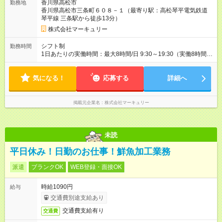
香川県高松市
勤務地
香川県高松市三条町６０８－１（最寄り駅：高松琴平電気鉄道
琴平線 三条駅から徒歩13分）
株式会社マーキュリー
シフト制
勤務時間
1日あたりの実働時間：最大8時間/日 9:30～19:30（実働8時間／
休憩1時間） ■週5日勤務 ■残業ほぼなし ■希望休あり
気になる！
応募する
詳細へ
掲載元企業名
株式会社マーキュリー
未読
平日休み！日勤のお仕事！鮮魚加工業務
派遣
ブランクOK
WEB登録・面接OK
時給1090円
給与
交通費別途支給あり
交通費支給有り
交通費