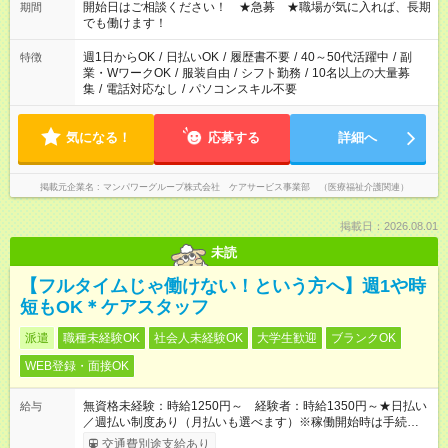
ん ※法令に基づき、週20時間以上勤務は社会保険への加入対象
開始日はご相談ください！ ★急募 ★職場が気に入れば、長期
期間
となります ※労働者派遣法（日雇い派遣の原則禁止）により、
でも働けます！
短時間・短期間の就業はご案内が難しい場合があります
週1日からOK
/
日払いOK
/
履歴書不要
/
40～50代活躍中
/
副
特徴
業・WワークOK
/
服装自由
/
シフト勤務
/
10名以上の大量募
集
/
電話対応なし
/
パソコンスキル不要
気になる！
応募する
詳細へ
掲載元企業名
マンパワーグループ株式会社 ケアサービス事業部 （医療福祉介護関連）
掲載日：2026.08.01
未読
【フルタイムじゃ働けない！という方へ】週1や時
短もOK＊ケアスタッフ
派遣
職種未経験OK
社会人未経験OK
大学生歓迎
ブランクOK
WEB登録・面接OK
無資格未経験：時給1250円～ 経験者：時給1350円～★日払い
給与
／週払い制度あり（月払いも選べます）※稼働開始時は手続き完
了次第のお支払いとなります。
交通費別途支給あり