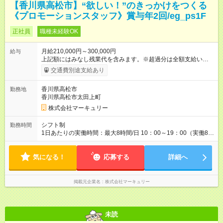
【香川県高松市】“欲しい！”のきっかけをつくる
《プロモーションスタッフ》賞与年2回/eg_ps1F
正社員
職種未経験OK
月給210,000円～300,000円
給与
上記額にはみなし残業代を含みます。※超過分は全額支給いたし
ます。 みなし残業代 14,616円／月 みなし残業時間 10時間／月
交通費別途支給あり
※能力やスキルを考慮の上、当社規程により決定します。 ーー
ーーーーーーー 年に2回の昇給あり！ ーーーーーーーーー 半年
香川県高松市
勤務地
に1回の「年次昇給」があり、仕事での成果にあわせて昇給しま
香川県高松市太田上町
す。特に頑張っている人は、上長の裁量でさらにプラスの昇給
となることも。努力や成長が収入につながる環境です。 【試用
株式会社マーキュリー
期間】試用期間あり 試用期間の長さ：3ヶ月 雇用形態、給与は
本採用時と同じです。
シフト制
勤務時間
1日あたりの実働時間：最大8時間/日 10：00～19：00（実働8時
間） ※勤務地により異なります。
気になる！
応募する
詳細へ
掲載元企業名
株式会社マーキュリー
未読