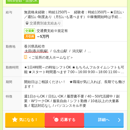
WEB登録・面接OK
無資格未経験：時給1250円～ 経験者：時給1350円～★日払い
給与
／週払い制度あり（月払いも選べます）※稼働開始時は手続き完
了次第のお支払いとなります。
交通費別途支給あり
交通費支給※規定有
交通費
～5万円
月収例
香川県高松市
勤務地
太田(香川県)駅
/
仏生山駅
/
潟元駅
/
…
＜ご近所の老人ホームなど＞
★1日4時間～の時短シフトOK ★もちろんフルタイムシフトも可
勤務時間
能 ★スタート時間選べます 7:00～16:00 9:00～18:00 11:00～
20:00 など 残業なし！ ※Wワークの場合、他のお仕事と合わせ
週40時間超の就業はご案内できません ※法令に基づき、週20時
開始日はご相談ください！ ★職場が気に入れば、長期でも働け
期間
間以上勤務は社会保険への加入対象となります ※労働者派遣法
ます！
（日雇い派遣の原則禁止）により、短時間・短期間の就業はご
案内が難しい場合があります
週1日からOK
/
日払いOK
/
履歴書不要
/
40～50代活躍中
/
副
特徴
業・WワークOK
/
服装自由
/
シフト勤務
/
10名以上の大量募
集
/
電話対応なし
/
パソコンスキル不要
気になる！
応募する
詳細へ