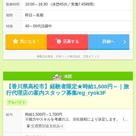
10:00～18:30 （休憩45分／実働7.45時間）
勤務時間
即日～長期
期間
40～50代活躍中
特徴
気になる！
応募する
詳細へ
掲載元企業名
日本リック株式会社 広島オフィス
未読
【香川県高松市】経験者限定★時給1,500円～｜旅
行代理店の案内スタッフ募集/eg_ryok3F
アルバイト
時給1,500円～1,700円
給与
※能力やスキルを考慮の上、当社規程により決定します。 《月
給例》 ～時給1,500円の場合～ 時給1,500円×1日8時間×月22日
交通費別途支給あり
＝264,000円 【試用期間】試用期間あり 試用期間の長さ：3ヶ月
雇用形態、給与は本採用時と同じです。