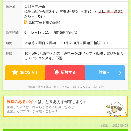
香川県高松市
勤務地
仏生山駅から車6分
/
空港通り駅から車9分
/
太田(香川県)駅
から車10分
/
…
高松市三谷町の病院
8：45～17：15 時間短縮応相談
勤務時間
＜急募＞即日～長期 ＊9月～10月～開始日相談OK！
期間
40～50代活躍中
/
副業・WワークOK
/
シフト勤務
/
電話対応な
特徴
し
/
パソコンスキル不要
気になる！
応募する
詳細へ
掲載元企業名
株式会社メディカル・コンシェルジュ 高松支社
興味のあるバイト
は、とりあえず保存しよう♪
保存した求人は、後からまとめて応募できるよ。
企業からアプローチが届くことも！
掲載日：2026.08.05