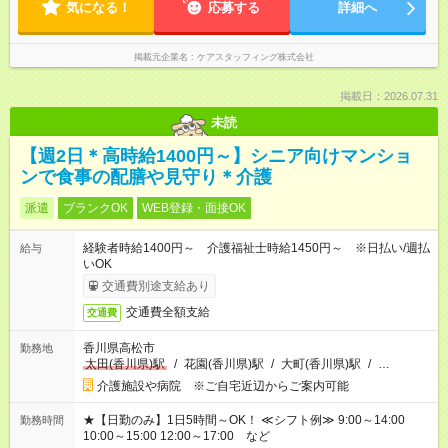
気になる！
応募する
詳細へ
掲載元企業名
ケアスタッフィング株式会社
掲載日：2026.07.31
未読
【週2日＊高時給1400円～】シニア向けマンショ
ンで食事の配膳や見守り＊介護
派遣
ブランクOK
WEB登録・面接OK
経験者時給1400円～ 介護福祉士時給1450円～ ※日払い/週払
給与
いOK
交通費別途支給あり
交通費全額支給
交通費
香川県高松市
勤務地
太田(香川県)駅
/
花園(香川県)駅
/
大町(香川県)駅
/
…
介護施設や病院 ※ご自宅近辺からご案内可能
★【日勤のみ】1日5時間～OK！ ≪シフト例≫ 9:00～14:00
勤務時間
10:00～15:00 12:00～17:00 など