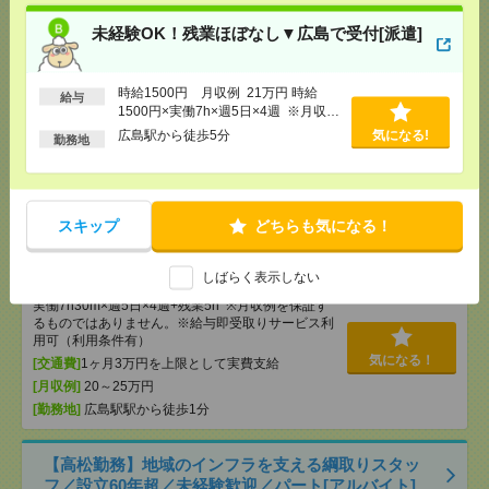
未経験OK！残業ほぼなし▼広島で受付[派遣]
未経験OK！残業ほぼなし▼広島で受付[派遣]
[給 与]
時給1500円 月収例 21万円 時給1500円×
実働7h×週5日×4週 ※月収例を保証するものではあ
時給1500円 月収例 21万円 時給
給与
りません。※給与即受取りサービス利用可（利用条
1500円×実働7h×週5日×4週 ※月収例
件有）
を保証するものではありません。※給
広島駅から徒歩5分
気になる!
勤務地
気になる！
[交通費]
1ヶ月3万円を上限として実費支給
与即受取りサービス利用可（利用条件
有）
[月収例]
20～25万円
[勤務地]
広島駅から徒歩5分
スキップ
どちらも気になる！
未経験OK！残業ほぼなし▼広島駅での受付[派遣]
しばらく表示しない
[給 与]
時給1400円 月収例 21万円 時給1400円×
実働7h30m×週5日×4週+残業5h ※月収例を保証す
るものではありません。※給与即受取りサービス利
用可（利用条件有）
気になる！
[交通費]
1ヶ月3万円を上限として実費支給
[月収例]
20～25万円
[勤務地]
広島駅駅から徒歩1分
【高松勤務】地域のインフラを支える綱取りスタッ
フ／設立60年超／未経験歓迎／パート[アルバイト]