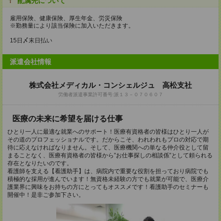
配属先について
雇用保険、健康保険、厚生年金、労災保険
※勤務量により該当保険に加入いただきます。
15日〆末日払い
派遣会社情報
株式会社メディカル・コンシェルジュ 高松支社
労働者派遣事業許可番号:派１３－０７０６０７
医療の未来に希望を届ける仕事
ひとり一人に最適な就業へのサポート！医療有資格者の皆様はひとり一人が
その道のプロフェッショナルです。だからこそ、われわれもプロの対応で期
待に応えなければなりません。そして、医療機関への単なる仲介役として留
まることなく、医療有資格者の皆様から”お仕事探しの相談係”として頼られる
存在となりたいのです。
看護師を支える【看護助手】は、病院内で重要な役割を担っており病院でも
積極的な採用が進んでいます！無資格未経験の方でも就業が可能で、医療介
護業界に興味をお持ちの方にとってもオススメです！看護助手のセミナーも
開催中！是非ご参加下さい。