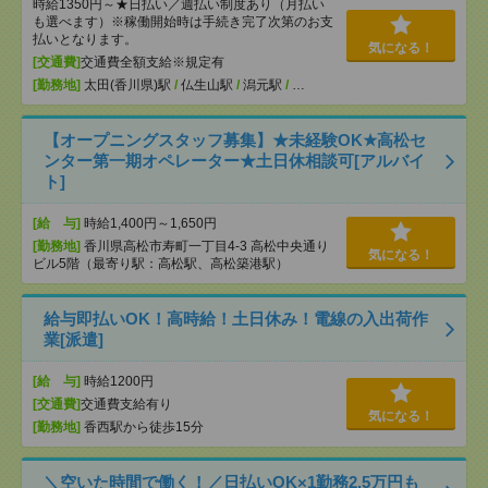
時給1350円～★日払い／週払い制度あり（月払い
も選べます）※稼働開始時は手続き完了次第のお支
払いとなります。
気になる！
[交通費]
交通費全額支給※規定有
[勤務地]
太田(香川県)駅
/
仏生山駅
/
潟元駅
/
…
【オープニングスタッフ募集】★未経験OK★高松セ
ンター第一期オペレーター★土日休相談可[アルバイ
ト]
[給 与]
時給1,400円～1,650円
[勤務地]
香川県高松市寿町一丁目4-3 高松中央通り
気になる！
ビル5階（最寄り駅：高松駅、高松築港駅）
給与即払いOK！高時給！土日休み！電線の入出荷作
業[派遣]
[給 与]
時給1200円
[交通費]
交通費支給有り
気になる！
[勤務地]
香西駅から徒歩15分
＼空いた時間で働く！／日払いOK×1勤務2.5万円も