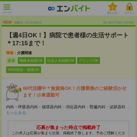
0
メニュー
気になる！
ログイン
NEW
掲載日 :2026
/
08
/
06
No.MCCTM25-S9V8D
【週4日OK！】病院で患者様の生活サポート
＊17:15まで！
職種：
介護関連
派遣
職種未経験OK
社会人未経験OK
ブランクOK
WEB登録・面接OK
60代活躍中＊無資格OK！介護業務のご経験活かせ
ます！@車通勤可
内科・呼吸器内科・循環器内科・消化器内科・腎臓内科・泌尿器科
...
もっとみる
応募が集まった時点で掲載終了
この求人は応募が集まり次第、掲載終了致します。予めご理解くださ