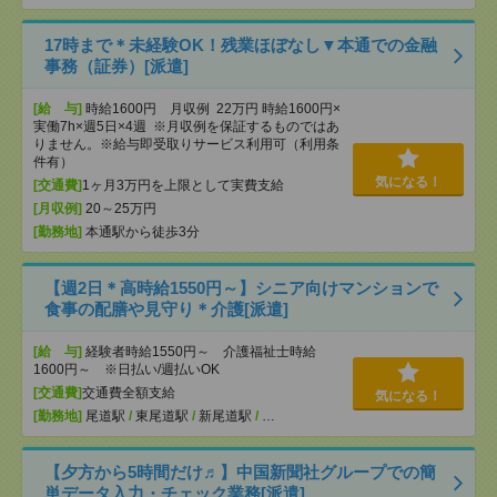
17時まで＊未経験OK！残業ほぼなし▼本通での金融
事務（証券）[派遣]
[給 与]
時給1600円 月収例 22万円 時給1600円×
実働7h×週5日×4週 ※月収例を保証するものではあ
りません。※給与即受取りサービス利用可（利用条
件有）
気になる！
[交通費]
1ヶ月3万円を上限として実費支給
[月収例]
20～25万円
[勤務地]
本通駅から徒歩3分
【週2日＊高時給1550円～】シニア向けマンションで
食事の配膳や見守り＊介護[派遣]
[給 与]
経験者時給1550円～ 介護福祉士時給
1600円～ ※日払い/週払いOK
[交通費]
交通費全額支給
気になる！
[勤務地]
尾道駅
/
東尾道駅
/
新尾道駅
/
…
【夕方から5時間だけ♬】中国新聞社グループでの簡
単データ入力・チェック業務[派遣]