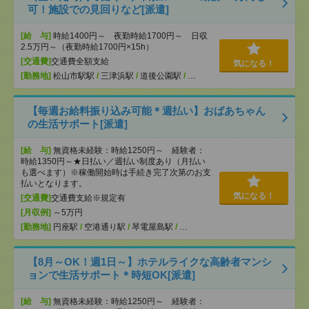
可！施設での見回りなど[派遣]
[給 与]
時給1400円～ 夜勤時給1700円～ 日収
2.5万円～（夜勤時給1700円×15h）
[交通費]
交通費全額支給
気になる！
[勤務地]
松山市駅駅
/
三津浜駅
/
道後公園駅
/
…
【毎週お給料振り込み可能＊週払い】おばあちゃん
の生活サポート[派遣]
[給 与]
無資格未経験：時給1250円～ 経験者：
時給1350円～★日払い／週払い制度あり（月払い
も選べます）※稼働開始時は手続き完了次第のお支
払いとなります。
気になる！
[交通費]
交通費支給※規定有
[月収例]
～5万円
[勤務地]
円座駅
/
空港通り駅
/
琴電屋島駅
/
…
【8月～OK！週1日～】ホテルライクな高齢者マンシ
ョンで生活サポート＊時短OK[派遣]
[給 与]
無資格未経験：時給1250円～ 経験者：