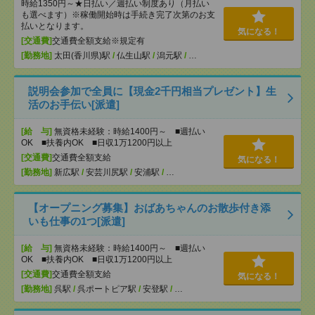
時給1350円～★日払い／週払い制度あり（月払い
も選べます）※稼働開始時は手続き完了次第のお支
払いとなります。
気になる！
[交通費]
交通費全額支給※規定有
[勤務地]
太田(香川県)駅
/
仏生山駅
/
潟元駅
/
…
説明会参加で全員に【現金2千円相当プレゼント】生
活のお手伝い[派遣]
[給 与]
無資格未経験：時給1400円～ ■週払い
OK ■扶養内OK ■日収1万1200円以上
[交通費]
交通費全額支給
気になる！
[勤務地]
新広駅
/
安芸川尻駅
/
安浦駅
/
…
【オープニング募集】おばあちゃんのお散歩付き添
いも仕事の1つ[派遣]
[給 与]
無資格未経験：時給1400円～ ■週払い
OK ■扶養内OK ■日収1万1200円以上
[交通費]
交通費全額支給
気になる！
[勤務地]
呉駅
/
呉ポートピア駅
/
安登駅
/
…