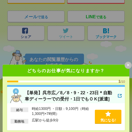
メール
LINE
で送る
で送る
シェア
ツイート
ブックマーク
あなたの閲覧履歴からの
×
おすすめ
どちらのお仕事が気になりますか？
1
/10
【単発】呉市広／8／8・9・22・23日＊自動車ディー
【単発】呉市広／8／8・9・22・23日＊自動
ラーでの受付・1日でもＯＫ[派遣]
車ディーラーでの受付・1日でもＯＫ[派遣]
[給 与]
時給1300円 ・日額：9,100円（時給1,300
時給1300円 ・日額：9,100円（時給
給与
円×7時間）
1,300円×7時間）
[交通費]
・自転車通勤可 ・車通勤可(駐車場無料)
気になる！
広駅から徒歩9分
気になる!
勤務地
[勤務地]
広駅から徒歩9分