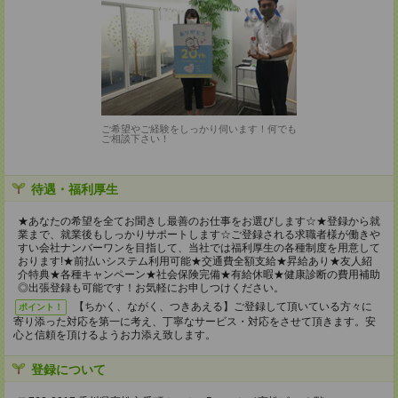
ご希望やご経験をしっかり伺います！何でも
ご相談下さい！
待遇・福利厚生
★あなたの希望を全てお聞きし最善のお仕事をお選びします☆★登録から就
業まで、就業後もしっかりサポートします☆ご登録される求職者様が働きや
すい会社ナンバーワンを目指して、当社では福利厚生の各種制度を用意して
おります!★前払いシステム利用可能★交通費全額支給★昇給あり★友人紹
介特典★各種キャンペーン★社会保険完備★有給休暇★健康診断の費用補助
◎出張登録も可能です！お気軽にお申しつけください。
【ちかく、ながく、つきあえる】ご登録して頂いている方々に
ポイント！
寄り添った対応を第一に考え、丁寧なサービス・対応をさせて頂きます。安
心と信頼を頂けるようお力添え致します。
登録について