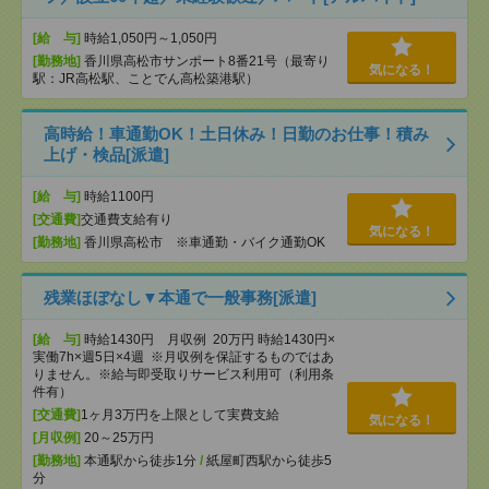
[給 与]
時給1,050円～1,050円
[勤務地]
香川県高松市サンポート8番21号（最寄り
気になる！
駅：JR高松駅、ことでん高松築港駅）
高時給！車通勤OK！土日休み！日勤のお仕事！積み
上げ・検品[派遣]
[給 与]
時給1100円
[交通費]
交通費支給有り
気になる！
[勤務地]
香川県高松市 ※車通勤・バイク通勤OK
残業ほぼなし▼本通で一般事務[派遣]
[給 与]
時給1430円 月収例 20万円 時給1430円×
実働7h×週5日×4週 ※月収例を保証するものではあ
りません。※給与即受取りサービス利用可（利用条
件有）
[交通費]
1ヶ月3万円を上限として実費支給
気になる！
[月収例]
20～25万円
[勤務地]
本通駅から徒歩1分
/
紙屋町西駅から徒歩5
分