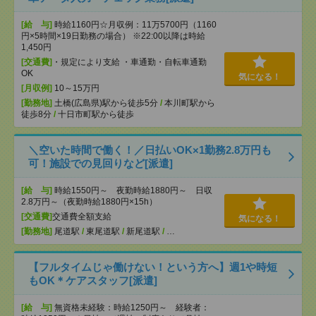
[給 与]
時給1160円☆月収例：11万5700円（1160
円×5時間×19日勤務の場合） ※22:00以降は時給
1,450円
[交通費]
・規定により支給 ・車通勤・自転車通勤
OK
気になる！
[月収例]
10～15万円
[勤務地]
土橋(広島県)駅から徒歩5分
/
本川町駅から
徒歩8分
/
十日市町駅から徒歩
＼空いた時間で働く！／日払いOK×1勤務2.8万円も
可！施設での見回りなど[派遣]
[給 与]
時給1550円～ 夜勤時給1880円～ 日収
2.8万円～（夜勤時給1880円×15h）
[交通費]
交通費全額支給
気になる！
[勤務地]
尾道駅
/
東尾道駅
/
新尾道駅
/
…
【フルタイムじゃ働けない！という方へ】週1や時短
もOK＊ケアスタッフ[派遣]
[給 与]
無資格未経験：時給1250円～ 経験者：