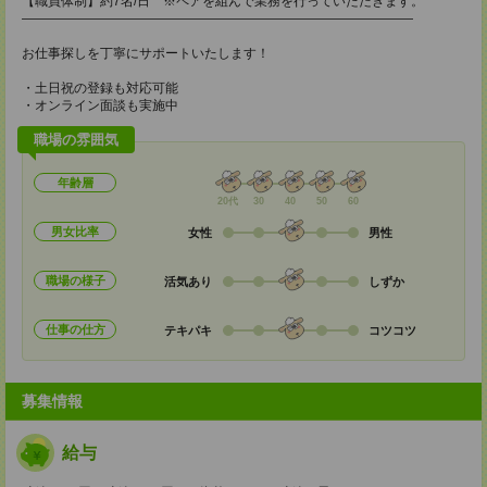
【職員体制】約7名/日 ※ペアを組んで業務を行っていただきます。
――――――――――――――――――――――――――――――
お仕事探しを丁寧にサポートいたします！
・土日祝の登録も対応可能
・オンライン面談も実施中
職場の雰囲気
年齢層
20代
30
40
50
60
男女比率
女性
男性
職場の様子
活気あり
しずか
仕事の仕方
テキパキ
コツコツ
募集情報
給与