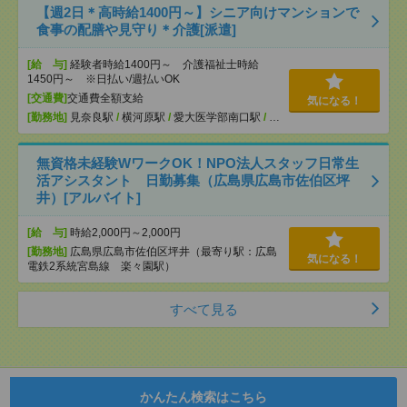
【週2日＊高時給1400円～】シニア向けマンションで
食事の配膳や見守り＊介護[派遣]
[給 与]
経験者時給1400円～ 介護福祉士時給
1450円～ ※日払い/週払いOK
[交通費]
交通費全額支給
気になる！
[勤務地]
見奈良駅
/
横河原駅
/
愛大医学部南口駅
/
…
無資格未経験WワークOK！NPO法人スタッフ日常生
活アシスタント 日勤募集（広島県広島市佐伯区坪
井）[アルバイト]
[給 与]
時給2,000円～2,000円
[勤務地]
広島県広島市佐伯区坪井（最寄り駅：広島
気になる！
電鉄2系統宮島線 楽々園駅）
すべて見る
かんたん検索はこちら