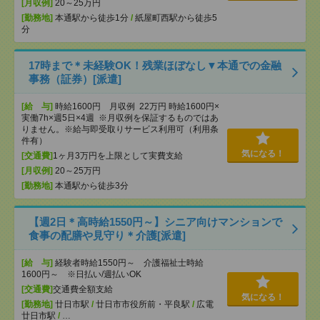
[月収例]
20～25万円
[勤務地]
本通駅から徒歩1分
/
紙屋町西駅から徒歩5
分
17時まで＊未経験OK！残業ほぼなし▼本通での金融
事務（証券）[派遣]
[給 与]
時給1600円 月収例 22万円 時給1600円×
実働7h×週5日×4週 ※月収例を保証するものではあ
りません。※給与即受取りサービス利用可（利用条
件有）
気になる！
[交通費]
1ヶ月3万円を上限として実費支給
[月収例]
20～25万円
[勤務地]
本通駅から徒歩3分
【週2日＊高時給1550円～】シニア向けマンションで
食事の配膳や見守り＊介護[派遣]
[給 与]
経験者時給1550円～ 介護福祉士時給
1600円～ ※日払い/週払いOK
[交通費]
交通費全額支給
気になる！
[勤務地]
廿日市駅
/
廿日市市役所前・平良駅
/
広電
廿日市駅
/
…