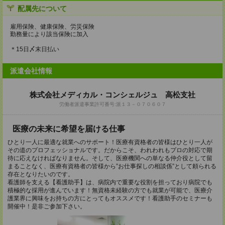
配属先について
雇用保険、健康保険、労災保険
勤務量により該当保険に加入
＊15日〆末日払い
派遣会社情報
株式会社メディカル・コンシェルジュ 高松支社
労働者派遣事業許可番号:派１３－０７０６０７
医療の未来に希望を届ける仕事
ひとり一人に最適な就業へのサポート！医療有資格者の皆様はひとり一人が
その道のプロフェッショナルです。だからこそ、われわれもプロの対応で期
待に応えなければなりません。そして、医療機関への単なる仲介役として留
まることなく、医療有資格者の皆様から”お仕事探しの相談係”として頼られる
存在となりたいのです。
看護師を支える【看護助手】は、病院内で重要な役割を担っており病院でも
積極的な採用が進んでいます！無資格未経験の方でも就業が可能で、医療介
護業界に興味をお持ちの方にとってもオススメです！看護助手のセミナーも
開催中！是非ご参加下さい。