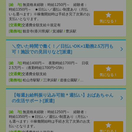
[給 与]
無資格未経験：時給1250円～ 経験者：
時給1350円～ ★日払い／週払い制度あり（月払
いも選べます）※稼働開始時は手続き完了次第のお
支払いとなります。
気になる！
[交通費]
交通費全額支給※規定有
[勤務地]
観音寺(香川県)駅
/
箕浦駅
/
豊浜駅
＼空いた時間で働く！／日払いOK×1勤務2.5万円も
可！施設での見回りなど[派遣]
[給 与]
時給1400円～ 夜勤時給1700円～ 日収
2.5万円～（夜勤時給1700円×15h）
[交通費]
交通費全額支給
気になる！
[勤務地]
松山市駅駅
/
三津浜駅
/
道後公園駅
/
…
【毎週お給料振り込み可能＊週払い】おばあちゃん
の生活サポート[派遣]
[給 与]
無資格未経験：時給1250円～ 経験者：
時給1350円～★日払い／週払い制度あり（月払い
も選べます）※稼働開始時は手続き完了次第のお支
払いとなります。
気になる！