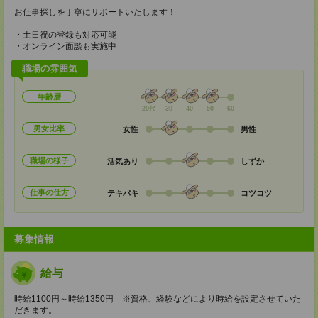
――――――――――――――――――――――――――――――
お仕事探しを丁寧にサポートいたします！
・土日祝の登録も対応可能
・オンライン面談も実施中
職場の雰囲気
年齢層
20代
30
40
50
60
男女比率
女性
男性
職場の様子
活気あり
しずか
仕事の仕方
テキパキ
コツコツ
募集情報
給与
時給1100円～時給1350円 ※資格、経験などにより時給を設定させていた
だきます。