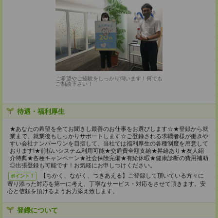
ご希望やご経験をしっかり伺います！何でも
ご相談下さい！
待遇・福利厚生
★あなたの希望を全てお聞きし最善のお仕事をお選びします☆★登録から就
業まで、就業後もしっかりサポートします☆ご登録される求職者様が働きや
すい会社ナンバーワンを目指して、当社では福利厚生の各種制度を用意して
おります!★前払いシステム利用可能★交通費全額支給★昇給あり★友人紹
介特典★各種キャンペーン★社会保険完備★有給休暇★健康診断の費用補助
◎出張登録も可能です！お気軽にお申しつけください。
【ちかく、ながく、つきあえる】ご登録して頂いている方々に
ポイント！
寄り添った対応を第一に考え、丁寧なサービス・対応をさせて頂きます。安
心と信頼を頂けるようお力添え致します。
登録について