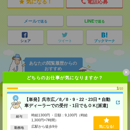
気になる！
電話応募
メール
LINE
で送る
で送る
シェア
ツイート
ブックマーク
あなたの閲覧履歴からの
おすすめ
×
どちらのお仕事が気になりますか？
1
/10
【単発】呉市広／8／8・9・22・23日＊自動車ディー
【単発】呉市広／8／8・9・22・23日＊自動
ラーでの受付・1日でもＯＫ[派遣]
車ディーラーでの受付・1日でもＯＫ[派遣]
[給 与]
時給1300円 ・日額：9,100円（時給1,300
時給1300円 ・日額：9,100円（時給
円×7時間）
給与
1,300円×7時間）
[交通費]
・自転車通勤可 ・車通勤可(駐車場無料)
気になる！
広駅から徒歩9分
気になる!
[勤務地]
広駅から徒歩9分
勤務地