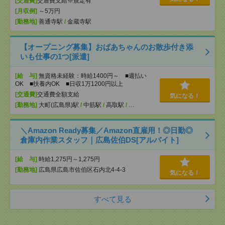
[交通費]
交通費支給※規定有
[月収例]
～5万円
[勤務地]
善通寺駅
/
金蔵寺駅
【オープニング募集】おばあちゃんのお散歩付き添
いも仕事の1つ[派遣]
[給 与]
無資格未経験：時給1400円～ ■週払い
OK ■扶養内OK ■日収1万1200円以上
[交通費]
交通費全額支給
気になる！
[勤務地]
大町(広島県)駅
/
中筋駅
/
高取駅
/
…
＼Amazon Ready募集／Amazon直雇用！◎日勤◎
倉庫内作業スタッフ｜広島佐伯DS[アルバイト]
[給 与]
時給1,275円～1,275円
[勤務地]
広島県広島市佐伯区石内北4-4-3
気になる！
すべて見る