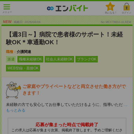
0
メニュー
気になる！
ログイン
NEW
掲載日 :2026
/
08
/
06
No.MCCTM24-UL6EM
【週3日～】病院で患者様のサポート！未経
験OK＊車通勤OK！
職種：
介護関連
派遣
職種未経験OK
社会人未経験OK
ブランクOK
WEB登録・面接OK
ご家庭やプライベートなどと両立させた働き方がで
きます！
未経験の方でも安心してお仕事していただけるように、指導いただ
...
もっとみる
応募が集まった時点で掲載終了
この求人は応募が集まり次第、掲載終了致します。予めご理解くださ