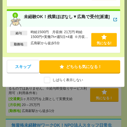
未経験OK！残業ほぼなし▼広島で受付[派遣]
未経験OK！残業ほぼなし▼広島で受付[派遣]
[給 与]
時給1500円 月収例 21万円 時給1500円×
実働7h×週5日×4週 ※月収例を保証するものではあ
りません。※給与即受取りサービス利用可（利用条
時給1500円 月収例 21万円 時給
給与
件有）
1500円×実働7h×週5日×4週 ※月収例
気になる！
を保証するものではありません。※給
[交通費]
1ヶ月3万円を上限として実費支給
広島駅から徒歩5分
気になる!
勤務地
与即受取りサービス利用可（利用条件
[月収例]
20～25万円
有）
[勤務地]
広島駅から徒歩5分
スキップ
どちらも気になる！
未経験OK！残業ほぼなし▼広島駅での受付[派遣]
[給 与]
時給1400円 月収例 21万円 時給1400円×
しばらく表示しない
実働7h30m×週5日×4週+残業5h ※月収例を保証す
るものではありません。※給与即受取りサービス利
用可（利用条件有）
気になる！
[交通費]
1ヶ月3万円を上限として実費支給
[月収例]
20～25万円
[勤務地]
広島駅駅から徒歩1分
無資格未経験WワークOK！NPO法人スタッフ日常生