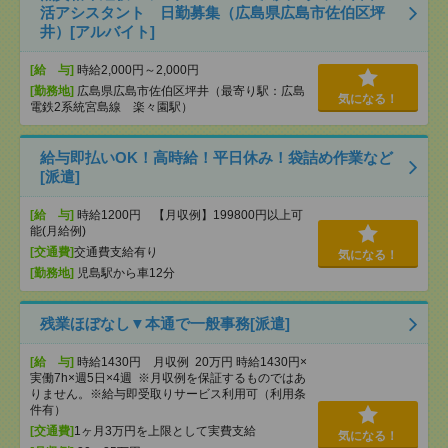
活アシスタント 日勤募集（広島県広島市佐伯区坪
井）[アルバイト]
[給 与]
時給2,000円～2,000円
[勤務地]
広島県広島市佐伯区坪井（最寄り駅：広島
気になる！
電鉄2系統宮島線 楽々園駅）
給与即払いOK！高時給！平日休み！袋詰め作業など
[派遣]
[給 与]
時給1200円 【月収例】199800円以上可
能(月給例)
[交通費]
交通費支給有り
気になる！
[勤務地]
児島駅から車12分
残業ほぼなし▼本通で一般事務[派遣]
[給 与]
時給1430円 月収例 20万円 時給1430円×
実働7h×週5日×4週 ※月収例を保証するものではあ
りません。※給与即受取りサービス利用可（利用条
件有）
[交通費]
1ヶ月3万円を上限として実費支給
気になる！