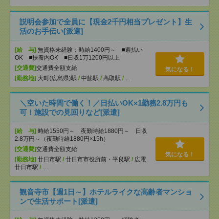
説明会参加で全員に【現金2千円相当プレゼント】生
活のお手伝い[派遣]
[給 与]
無資格未経験：時給1400円～ ■週払い
OK ■扶養内OK ■日収1万1200円以上
[交通費]
交通費全額支給
気になる！
[勤務地]
大町(広島県)駅
/
中筋駅
/
高取駅
/
…
＼空いた時間で働く！／日払いOK×1勤務2.8万円も
可！施設での見回りなど[派遣]
[給 与]
時給1550円～ 夜勤時給1880円～ 日収
2.8万円～（夜勤時給1880円×15h）
[交通費]
交通費全額支給
気になる！
[勤務地]
廿日市駅
/
廿日市市役所前・平良駅
/
広電
廿日市駅
/
…
観音寺市【週1日～】ホテルライクな高齢者マンショ
ンで生活サポート[派遣]