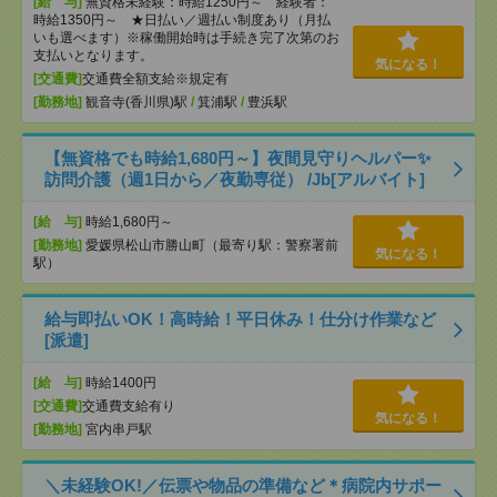
[給 与]
無資格未経験：時給1250円～ 経験者：
時給1350円～ ★日払い／週払い制度あり（月払
いも選べます）※稼働開始時は手続き完了次第のお
支払いとなります。
気になる！
[交通費]
交通費全額支給※規定有
[勤務地]
観音寺(香川県)駅
/
箕浦駅
/
豊浜駅
【無資格でも時給1,680円～】夜間見守りヘルパー✨
訪問介護（週1日から／夜勤専従） /Jb[アルバイト]
[給 与]
時給1,680円～
[勤務地]
愛媛県松山市勝山町（最寄り駅：警察署前
気になる！
駅）
給与即払いOK！高時給！平日休み！仕分け作業など
[派遣]
[給 与]
時給1400円
[交通費]
交通費支給有り
気になる！
[勤務地]
宮内串戸駅
＼未経験OK!／伝票や物品の準備など＊病院内サポー