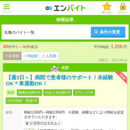
0
メニュー
気になる！
ログイン
検索結果
条件の変更
丸亀のバイト一覧
40
1,256
件中
1
～
40
件表示
平均時給:
円
新着順
時給順
人気順
掲載日：2026.08.06
未読
NEW
【週3日～】病院で患者様のサポート！未経験
OK＊車通勤OK！
派遣
職種未経験OK
社会人未経験OK
ブランクOK
WEB登録・面接OK
時給1100円～時給1350円 ※資格、経験などにより時給を設定
給与
させていただきます。
交通費別途支給あり