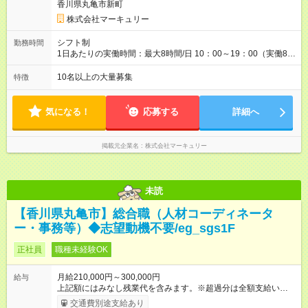
香川県丸亀市新町
す。特に頑張っている人は、上長の裁量でさらにプラスの昇給
となることも。努力や成長が収入につながる環境です。 【試用
株式会社マーキュリー
期間】試用期間あり 試用期間の長さ：3ヶ月 雇用形態、給与は
本採用時と同じです。
シフト制
勤務時間
1日あたりの実働時間：最大8時間/日 10：00～19：00（実働8時
間） ※勤務地により異なります。
10名以上の大量募集
特徴
気になる！
応募する
詳細へ
掲載元企業名
株式会社マーキュリー
未読
【香川県丸亀市】総合職（人材コーディネータ
ー・事務等）◆志望動機不要/eg_sgs1F
正社員
職種未経験OK
月給210,000円～300,000円
給与
上記額にはみなし残業代を含みます。※超過分は全額支給いたし
ます。 みなし残業代 14,616円／月 みなし残業時間 10時間／月
交通費別途支給あり