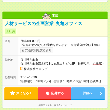
未読
人材サービスの企画営業 丸亀オフィス
正社員
月給301,000円～
給与
上記額にはみなし残業代を含みます。※超過分は全額支給いたし
ます。 みなし残業代 54,000円／月 みなし残業時間 26時間／月
交通費別途支給あり
月給301,000円以上＋賞与年2回＋決算賞与年1回 ※上記の金額
には、固定残業代・月26時間分／54,000円、地域手当7000円以
香川県丸亀市
勤務地
上を含みます。上記を超える時間外労働分は追加で支給しま
香川県丸亀市宗古町13-1 丸亀白川ビル2F（最寄り駅：
丸亀駅
）
す。 ※給与は経験年数、マネジメント経験など、当社規定によ
り決定します。 【試用期間】試用期間あり 試用期間の長さ：3
株式会社グロップ
ヶ月 雇用形態、給与は本採用時と同じです。
9:00～17:30
勤務時間
実働時間：7時間30分/日 ◎実働7.5時間／休憩1時間 ◎残業は月
平均28.5時間です。
気になる！
応募する
詳細へ
掲載元企業名
株式会社グロップ