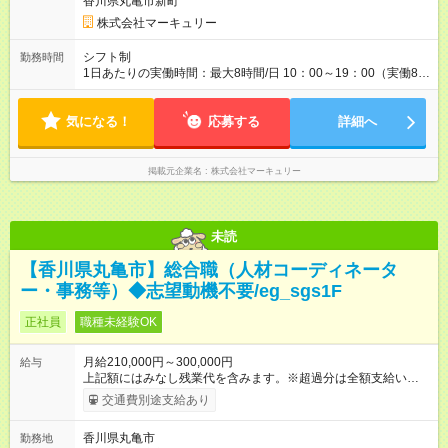
香川県丸亀市新町
す。特に頑張っている人は、上長の裁量でさらにプラスの昇給
となることも。努力や成長が収入につながる環境です。 【試用
株式会社マーキュリー
期間】試用期間あり 試用期間の長さ：3ヶ月 雇用形態、給与は
本採用時と同じです。
シフト制
勤務時間
1日あたりの実働時間：最大8時間/日 10：00～19：00（実働8時
間） ※勤務地により異なります。
気になる！
応募する
詳細へ
掲載元企業名
株式会社マーキュリー
未読
【香川県丸亀市】総合職（人材コーディネータ
ー・事務等）◆志望動機不要/eg_sgs1F
正社員
職種未経験OK
月給210,000円～300,000円
給与
上記額にはみなし残業代を含みます。※超過分は全額支給いたし
ます。 みなし残業代 14,616円／月 みなし残業時間 10時間／月
交通費別途支給あり
※能力やスキルを考慮の上、当社規程により決定します。 ーー
ーーーーーーー 年に2回の昇給あり！ ーーーーーーーーー 半年
香川県丸亀市
勤務地
に1回の「年次昇給」があり、仕事での成果にあわせて昇給しま