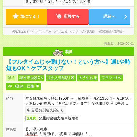
集
/
電話対応なし
/
パソコンスキル不要
気になる！
応募する
詳細へ
掲載元企業名
マンパワーグループ株式会社 ケアサービス事業部 （医療福祉介護関連）
掲載日：2026.08.01
未読
【フルタイムじゃ働けない！という方へ】週1や時
短もOK＊ケアスタッフ
派遣
職種未経験OK
社会人未経験OK
大学生歓迎
ブランクOK
WEB登録・面接OK
無資格未経験：時給1250円～ 経験者：時給1350円～★日払い
給与
／週払い制度あり（月払いも選べます）※稼働開始時は手続き完
了次第のお支払いとなります。
交通費別途支給あり
交通費全額支給※規定有
交通費
香川県丸亀市
勤務地
丸亀駅
/
岡田(香川県)駅
/
栗熊駅
/
…