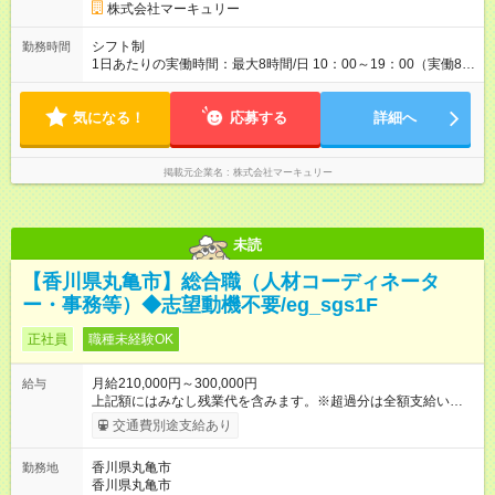
ナーやコンプライアンスなどの 項目ごとに目標を設定。 多くの
株式会社マーキュリー
社員が目標を達成した上で、 ベースアップも叶えています。 1
人ひとりの成長や頑張りに対しても しっかり還元をしていく制
シフト制
勤務時間
度が確立しています！ （※2022年度実績／平均昇給額：5000
1日あたりの実働時間：最大8時間/日 10：00～19：00（実働8時
円） 【試用期間】試用期間あり 試用期間の長さ：3ヶ月 雇用形
間／休憩1時間） ※勤務地により、異なる場合あり ＼残業は月平
態、給与は本採用時と同じです。
均7.9時間と、業界内でも少なめ！／ 会社で残業時間を管理して
気になる！
おり、より働きやすい環境になるよう「働き方改革」を推進中
応募する
詳細へ
です！プライベートを充実させたい方、メリハリをつけて活躍
していきたい方、ぜひご応募ください♪
掲載元企業名
株式会社マーキュリー
未読
【香川県丸亀市】総合職（人材コーディネータ
ー・事務等）◆志望動機不要/eg_sgs1F
正社員
職種未経験OK
月給210,000円～300,000円
給与
上記額にはみなし残業代を含みます。※超過分は全額支給いたし
ます。 みなし残業代 14,543円 以上／月 みなし残業時間 10時間
交通費別途支給あり
／月 ※能力やスキルを考慮の上、当社規程により決定します。
※上記額にはみなし残業代（10時間分／14，543円以上）を含み
香川県丸亀市
勤務地
ます。超過分は全額支給します。 ＜1人ひとりの成長・頑張りを
香川県丸亀市
評価＞ 毎年半期ごとに 評価制度を実施しています。 ビジネスマ