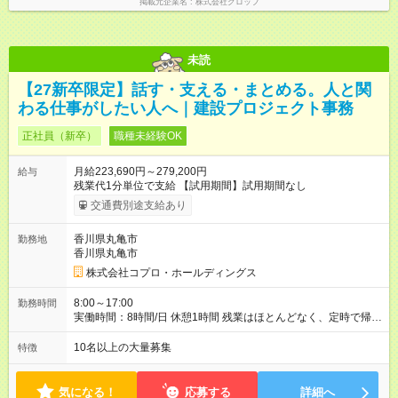
掲載元企業名
株式会社グロップ
未読
【27新卒限定】話す・支える・まとめる。人と関
わる仕事がしたい人へ｜建設プロジェクト事務
正社員（新卒）
職種未経験OK
月給223,690円～279,200円
給与
残業代1分単位で支給 【試用期間】試用期間なし
交通費別途支給あり
香川県丸亀市
勤務地
香川県丸亀市
株式会社コプロ・ホールディングス
8:00～17:00
勤務時間
実働時間：8時間/日 休憩1時間 残業はほとんどなく、定時で帰れ
る日が多い働き方です。 毎日の業務は進捗管理や事務が中心な
ので、 「今日やるべき仕事」が終われば、自然と区切りをつけ
10名以上の大量募集
特徴
やすいのが特長。 突発的な対応も少なく、無理をさせない働き
方を大切にしています。
気になる！
応募する
詳細へ