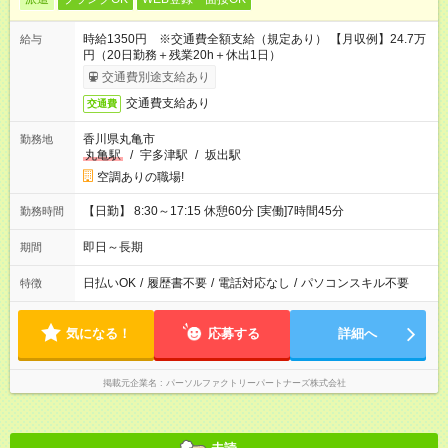
時給1350円 ※交通費全額支給（規定あり） 【月収例】24.7万
給与
円（20日勤務＋残業20h＋休出1日）
交通費別途支給あり
交通費支給あり
交通費
香川県丸亀市
勤務地
丸亀駅
/
宇多津駅
/
坂出駅
空調ありの職場!
【日勤】 8:30～17:15 休憩60分 [実働]7時間45分
勤務時間
即日～長期
期間
日払いOK
/
履歴書不要
/
電話対応なし
/
パソコンスキル不要
特徴
気になる！
応募する
詳細へ
掲載元企業名
パーソルファクトリーパートナーズ株式会社