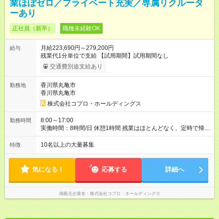
業ほぼゼロ／プライベート充実／専属リクルータ
ーあり
正社員（新卒）
職種未経験OK
月給223,690円～279,200円
給与
残業代1分単位で支給 【試用期間】試用期間なし
交通費別途支給あり
香川県丸亀市
勤務地
香川県丸亀市
株式会社コプロ・ホールディングス
8:00～17:00
勤務時間
実働時間：8時間/日 休憩1時間 残業はほとんどなく、定時で帰れ
る日が多い働き方です。 毎日の業務は進捗管理や事務が中心な
ので、 「今日やるべき仕事」が終われば、自然と区切りをつけ
10名以上の大量募集
特徴
やすいのが特長。 突発的な対応も少なく、無理をさせない働き
方を大切にしています。
気になる！
応募する
詳細へ
掲載元企業名
株式会社コプロ・ホールディングス