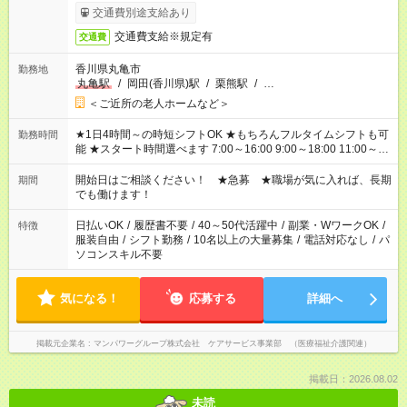
了次第のお支払いとなります。
交通費別途支給あり
交通費支給※規定有
交通費
香川県丸亀市
勤務地
丸亀駅
/
岡田(香川県)駅
/
栗熊駅
/
…
＜ご近所の老人ホームなど＞
★1日4時間～の時短シフトOK ★もちろんフルタイムシフトも可
勤務時間
能 ★スタート時間選べます 7:00～16:00 9:00～18:00 11:00～
20:00 など 残業なし！ ※Wワークの場合、他のお仕事と合わせ
週40時間超の就業はご案内できません ※法令に基づき、週20時
開始日はご相談ください！ ★急募 ★職場が気に入れば、長期
期間
間以上勤務は社会保険への加入対象となります ※労働者派遣法
でも働けます！
（日雇い派遣の原則禁止）により、短時間・短期間の就業はご
案内が難しい場合があります
日払いOK
/
履歴書不要
/
40～50代活躍中
/
副業・WワークOK
/
特徴
服装自由
/
シフト勤務
/
10名以上の大量募集
/
電話対応なし
/
パ
ソコンスキル不要
気になる！
応募する
詳細へ
掲載元企業名
マンパワーグループ株式会社 ケアサービス事業部 （医療福祉介護関連）
掲載日：2026.08.02
未読