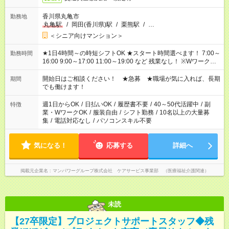
香川県丸亀市
勤務地
丸亀駅
/
岡田(香川県)駅
/
栗熊駅
/
…
＜シニア向けマンション＞
★1日4時間～の時短シフトOK ★スタート時間選べます！ 7:00～
勤務時間
16:00 9:00～17:00 11:00～19:00 など 残業なし！ ※Wワークの
場合、他のお仕事と合わせ週40時間超の就業はご案内できませ
ん ※法令に基づき、週20時間以上勤務は社会保険への加入対象
開始日はご相談ください！ ★急募 ★職場が気に入れば、長期
期間
となります ※労働者派遣法（日雇い派遣の原則禁止）により、
でも働けます！
短時間・短期間の就業はご案内が難しい場合があります
週1日からOK
/
日払いOK
/
履歴書不要
/
40～50代活躍中
/
副
特徴
業・WワークOK
/
服装自由
/
シフト勤務
/
10名以上の大量募
集
/
電話対応なし
/
パソコンスキル不要
気になる！
応募する
詳細へ
掲載元企業名
マンパワーグループ株式会社 ケアサービス事業部 （医療福祉介護関連）
未読
【27卒限定】プロジェクトサポートスタッフ◆残