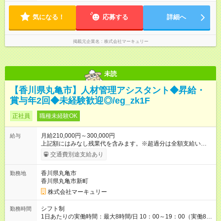
気になる！
応募する
詳細へ
掲載元企業名
株式会社マーキュリー
未読
【香川県丸亀市】人材管理アシスタント◆昇給・
賞与年2回◆未経験歓迎◎/eg_zk1F
正社員
職種未経験OK
月給210,000円～300,000円
給与
上記額にはみなし残業代を含みます。※超過分は全額支給いたし
ます。 みなし残業代 14,616円／月 みなし残業時間 10時間／月
交通費別途支給あり
※能力やスキルを考慮の上、当社規程により決定します。 ーー
ーーーーーーー 年に2回の昇給あり！ ーーーーーーーーー 半年
香川県丸亀市
勤務地
に1回の「年次昇給」があり、仕事での成果にあわせて昇給しま
香川県丸亀市新町
す。特に頑張っている人は、上長の裁量でさらにプラスの昇給
となることも。努力や成長が収入につながる環境です。 【試用
株式会社マーキュリー
期間】試用期間あり 試用期間の長さ：3ヶ月 雇用形態、給与は
本採用時と同じです。
シフト制
勤務時間
1日あたりの実働時間：最大8時間/日 10：00～19：00（実働8時