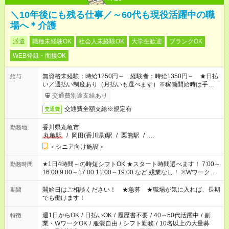
＼10年後にも残る仕事／～60代も現役活躍中の職
場へ＊介護
派遣
職種未経験OK
社会人未経験OK
大学生歓迎
ブランクOK
WEB登録・面接OK
無資格未経験：時給1250円～ 経験者：時給1350円～ ★日払
給与
い／週払い制度あり（月払いも選べます）※稼働開始時は手続き
完了次第のお支払いとなります。
交通費別途支給あり
交通費全額支給※規定有
交通費
香川県丸亀市
勤務地
丸亀駅
/
岡田(香川県)駅
/
栗熊駅
/
…
＜シニア向け施設＞
★1日4時間～の時短シフトOK ★スタート時間選べます！ 7:00～
勤務時間
16:00 9:00～17:00 11:00～19:00 など 残業なし！ ※Wワークの
場合、他のお仕事と合わせ週40時間超の就業はご案内できませ
ん ※法令に基づき、週20時間以上勤務は社会保険への加入対象
開始日はご相談ください！ ★急募 ★職場が気に入れば、長期
期間
となります ※労働者派遣法（日雇い派遣の原則禁止）により、
でも働けます！
短時間・短期間の就業はご案内が難しい場合があります
週1日からOK
/
日払いOK
/
履歴書不要
/
40～50代活躍中
/
副
特徴
業・WワークOK
/
服装自由
/
シフト勤務
/
10名以上の大量募