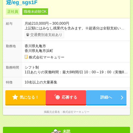
迎/eg_sgs1F
正社員
職種未経験OK
月給210,000円～300,000円
給与
上記額にはみなし残業代を含みます。※超過分は全額支給いたし
ます。 みなし残業代 14,616円／月 みなし残業時間 10時間／月
交通費別途支給あり
※能力やスキルを考慮の上、当社規程により決定します。 ーー
ーーーーーーー 年に2回の昇給あり！ ーーーーーーーーー 半年
香川県丸亀市
勤務地
に1回の「年次昇給」があり、仕事での成果にあわせて昇給しま
香川県丸亀市浜町
す。特に頑張っている人は、上長の裁量でさらにプラスの昇給
となることも。努力や成長が収入につながる環境です。 【試用
株式会社マーキュリー
期間】試用期間あり 試用期間の長さ：3ヶ月 雇用形態、給与は
本採用時と同じです。
シフト制
勤務時間
1日あたりの実働時間：最大8時間/日 10：00～19：00（実働8時
間） ※勤務地により異なります。
10名以上の大量募集
特徴
気になる！
応募する
詳細へ
掲載元企業名
株式会社マーキュリー
未読