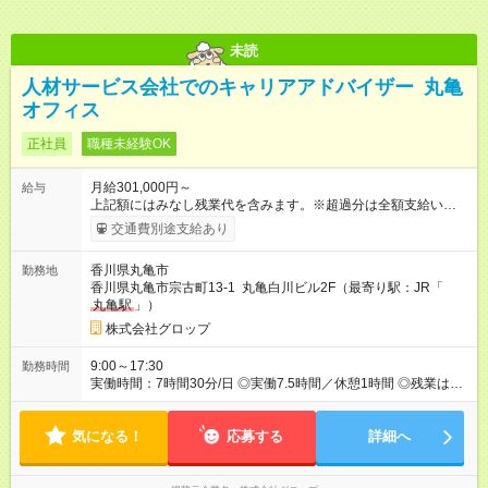
未読
人材サービス会社でのキャリアアドバイザー 丸亀
オフィス
正社員
職種未経験OK
月給301,000円～
給与
上記額にはみなし残業代を含みます。※超過分は全額支給いたし
ます。 みなし残業代 54,000円／月 みなし残業時間 26時間／月
交通費別途支給あり
月給301,000円以上＋賞与年2回＋決算賞与年1回 ※上記の金額
には、固定残業代・月26時間分／54,000円、地域手当7000円以
香川県丸亀市
勤務地
上を含みます。上記を超える時間外労働分は追加で支給しま
香川県丸亀市宗古町13-1 丸亀白川ビル2F（最寄り駅：JR「
す。 ※給与は経験年数、マネジメント経験など、当社規定によ
丸亀駅
」）
り決定します。 【試用期間】試用期間あり 試用期間の長さ：2
ヶ月 雇用形態、給与は本採用時と同じです。
株式会社グロップ
9:00～17:30
勤務時間
実働時間：7時間30分/日 ◎実働7.5時間／休憩1時間 ◎残業は月
平均28.5時間です。
気になる！
応募する
詳細へ