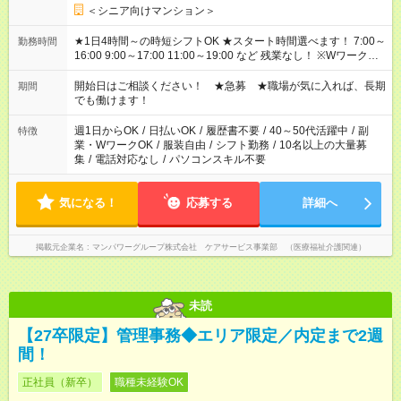
＜シニア向けマンション＞
★1日4時間～の時短シフトOK ★スタート時間選べます！ 7:00～
勤務時間
16:00 9:00～17:00 11:00～19:00 など 残業なし！ ※Wワークの
場合、他のお仕事と合わせ週40時間超の就業はご案内できませ
ん ※法令に基づき、週20時間以上勤務は社会保険への加入対象
開始日はご相談ください！ ★急募 ★職場が気に入れば、長期
期間
となります ※労働者派遣法（日雇い派遣の原則禁止）により、
でも働けます！
短時間・短期間の就業はご案内が難しい場合があります
週1日からOK
/
日払いOK
/
履歴書不要
/
40～50代活躍中
/
副
特徴
業・WワークOK
/
服装自由
/
シフト勤務
/
10名以上の大量募
集
/
電話対応なし
/
パソコンスキル不要
気になる！
応募する
詳細へ
掲載元企業名
マンパワーグループ株式会社 ケアサービス事業部 （医療福祉介護関連）
未読
【27卒限定】管理事務◆エリア限定／内定まで2週
間！
正社員（新卒）
職種未経験OK