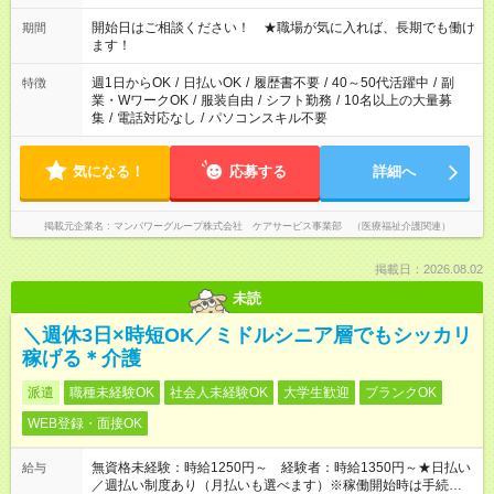
20:00 など 残業なし！ ※Wワークの場合、他のお仕事と合わせ
週40時間超の就業はご案内できません ※法令に基づき、週20時
開始日はご相談ください！ ★職場が気に入れば、長期でも働け
期間
間以上勤務は社会保険への加入対象となります ※労働者派遣法
ます！
（日雇い派遣の原則禁止）により、短時間・短期間の就業はご
案内が難しい場合があります
週1日からOK
/
日払いOK
/
履歴書不要
/
40～50代活躍中
/
副
特徴
業・WワークOK
/
服装自由
/
シフト勤務
/
10名以上の大量募
集
/
電話対応なし
/
パソコンスキル不要
気になる！
応募する
詳細へ
掲載元企業名
マンパワーグループ株式会社 ケアサービス事業部 （医療福祉介護関連）
掲載日：2026.08.02
未読
＼週休3日×時短OK／ミドルシニア層でもシッカリ
稼げる＊介護
派遣
職種未経験OK
社会人未経験OK
大学生歓迎
ブランクOK
WEB登録・面接OK
無資格未経験：時給1250円～ 経験者：時給1350円～★日払い
給与
／週払い制度あり（月払いも選べます）※稼働開始時は手続き完