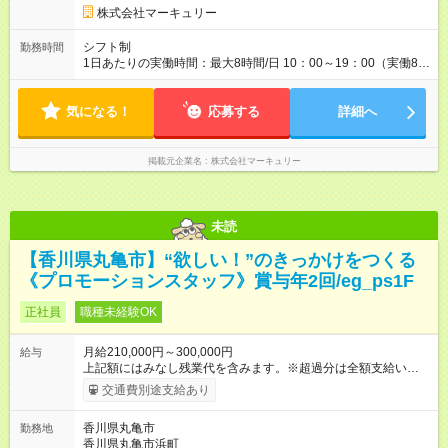
ナーやコンプライアンスなどの 項目ごとに目標を設定。 多くの
株式会社マーキュリー
社員が目標を達成した上で、 ベースアップも叶えています。 1
人ひとりの成長や頑張りに対しても しっかり還元をしていく制
シフト制
勤務時間
度が確立しています！ （※2022年度実績／平均昇給額：5000
1日あたりの実働時間：最大8時間/日 10：00～19：00（実働8時
円） 【試用期間】試用期間あり 試用期間の長さ：3ヶ月 雇用形
間／休憩1時間） ※勤務地により、異なる場合あり ＼残業は月平
態、給与は本採用時と同じです。
均7.9時間と、業界内でも少なめ！／ 会社で残業時間を管理して
気になる！
おり、より働きやすい環境になるよう「働き方改革」を推進中
応募する
詳細へ
です！プライベートを充実させたい方、メリハリをつけて活躍
していきたい方、ぜひご応募ください♪
掲載元企業名
株式会社マーキュリー
未読
【香川県丸亀市】“欲しい！”のきっかけをつくる
《プロモーションスタッフ》賞与年2回/eg_ps1F
正社員
職種未経験OK
月給210,000円～300,000円
給与
上記額にはみなし残業代を含みます。※超過分は全額支給いたし
ます。 みなし残業代 14,616円／月 みなし残業時間 10時間／月
交通費別途支給あり
※能力やスキルを考慮の上、当社規程により決定します。 ーー
ーーーーーーー 年に2回の昇給あり！ ーーーーーーーーー 半年
香川県丸亀市
勤務地
に1回の「年次昇給」があり、仕事での成果にあわせて昇給しま
香川県丸亀市浜町