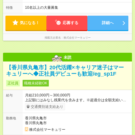
間） ※勤務地により異なります。
10名以上の大量募集
特徴
気になる！
応募する
詳細へ
掲載元企業名
株式会社マーキュリー
未読
【香川県丸亀市】20代活躍×キャリア迷子はマー
キュリーへ◆正社員デビューも歓迎/eg_sp1F
正社員
職種未経験OK
月給210,000円～300,000円
給与
上記額にはみなし残業代を含みます。※超過分は全額支給いたし
ます。 みなし残業代 14,543円 以上／月 みなし残業時間 10時間
交通費別途支給あり
／月 ※能力やスキルを考慮の上、当社規程により決定します。
※上記額にはみなし残業代（10時間分／14，543円以上）を含み
香川県丸亀市
勤務地
ます。超過分は全額支給します。 ＜1人ひとりの成長・頑張りを
香川県丸亀市
評価＞ 毎年半期ごとに 評価制度を実施しています。 ビジネスマ
ナーやコンプライアンスなどの 項目ごとに目標を設定。 多くの
株式会社マーキュリー
社員が目標を達成した上で、 ベースアップも叶えています。 1