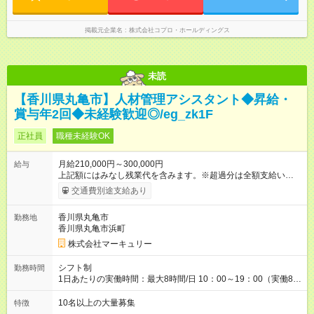
掲載元企業名
株式会社コプロ・ホールディングス
未読
【香川県丸亀市】人材管理アシスタント◆昇給・
賞与年2回◆未経験歓迎◎/eg_zk1F
正社員
職種未経験OK
月給210,000円～300,000円
給与
上記額にはみなし残業代を含みます。※超過分は全額支給いたし
ます。 みなし残業代 14,616円／月 みなし残業時間 10時間／月
交通費別途支給あり
※能力やスキルを考慮の上、当社規程により決定します。 ーー
ーーーーーーー 年に2回の昇給あり！ ーーーーーーーーー 半年
香川県丸亀市
勤務地
に1回の「年次昇給」があり、仕事での成果にあわせて昇給しま
香川県丸亀市浜町
す。特に頑張っている人は、上長の裁量でさらにプラスの昇給
となることも。努力や成長が収入につながる環境です。 【試用
株式会社マーキュリー
期間】試用期間あり 試用期間の長さ：3ヶ月 雇用形態、給与は
本採用時と同じです。
シフト制
勤務時間
1日あたりの実働時間：最大8時間/日 10：00～19：00（実働8時
間） ※勤務地により異なります。
10名以上の大量募集
特徴