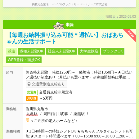
掲載元企業名
パーソルファクトリーパートナーズ株式会社
掲載日：2026.08.03
未読
NEW
【毎週お給料振り込み可能＊週払い】おばあち
ゃんの生活サポート
派遣
職種未経験OK
社会人未経験OK
大学生歓迎
ブランクOK
WEB登録・面接OK
無資格未経験：時給1250円～ 経験者：時給1350円～★日払い
給与
／週払い制度あり（月払いも選べます）※稼働開始時は手続き完
了次第のお支払いとなります。
交通費別途支給あり
交通費支給※規定有
交通費
～5万円
月収例
香川県丸亀市
勤務地
丸亀駅
/
岡田(香川県)駅
/
栗熊駅
/
…
＜ご近所の老人ホームなど＞
★1日4時間～の時短シフトOK ★もちろんフルタイムシフトも可
勤務時間
能 ★スタート時間選べます 7:00～16:00 9:00～18:00 11:00～