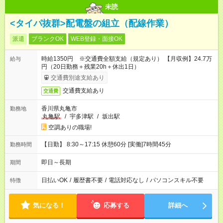
未読
<タイパ抜群>配電盤の組立（配線作業）
派遣
ブランクOK
WEB登録・面接OK
時給1350円 ※交通費全額支給（規定あり） 【月収例】24.7万
給与
円（20日勤務＋残業20h＋休出1日）
交通費別途支給あり
交通費支給あり
交通費
香川県丸亀市
勤務地
丸亀駅
/
宇多津駅
/
坂出駅
空調ありの職場!
【日勤】 8:30～17:15 休憩60分 [実働]7時間45分
勤務時間
即日～長期
期間
日払いOK
/
履歴書不要
/
電話対応なし
/
パソコンスキル不要
特徴
気になる！
応募する
詳細へ