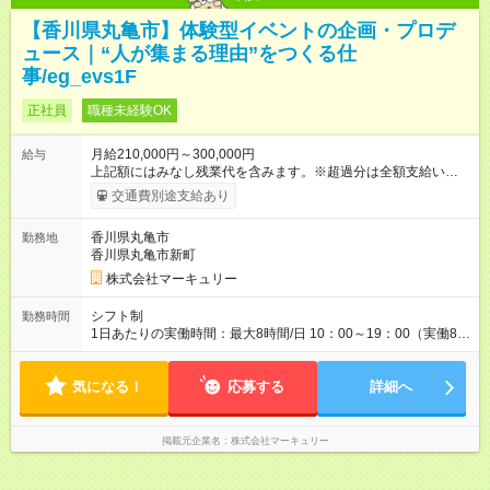
【香川県丸亀市】体験型イベントの企画・プロデ
ュース｜“人が集まる理由”をつくる仕
事/eg_evs1F
正社員
職種未経験OK
月給210,000円～300,000円
給与
上記額にはみなし残業代を含みます。※超過分は全額支給いたし
ます。 みなし残業代 14,616円／月 みなし残業時間 10時間／月
交通費別途支給あり
※能力やスキルを考慮の上、当社規程により決定します。 ーー
ーーーーーーー 年に2回の昇給あり！ ーーーーーーーーー 半年
香川県丸亀市
勤務地
に1回の「年次昇給」があり、仕事での成果にあわせて昇給しま
香川県丸亀市新町
す。特に頑張っている人は、上長の裁量でさらにプラスの昇給
となることも。努力や成長が収入につながる環境です。 【試用
株式会社マーキュリー
期間】試用期間あり 試用期間の長さ：3ヶ月 雇用形態、給与は
本採用時と同じです。
シフト制
勤務時間
1日あたりの実働時間：最大8時間/日 10：00～19：00（実働8時
間） ※勤務地により異なります。
気になる！
応募する
詳細へ
掲載元企業名
株式会社マーキュリー