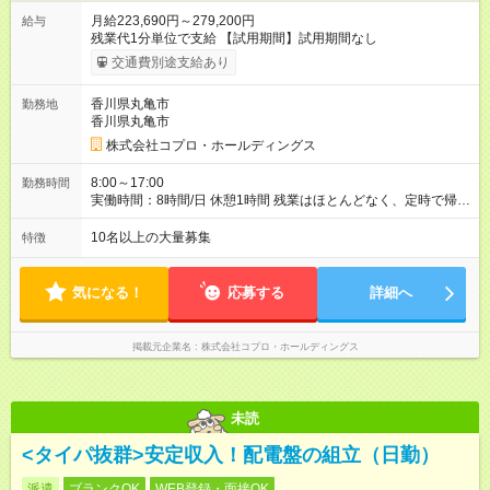
月給223,690円～279,200円
給与
残業代1分単位で支給 【試用期間】試用期間なし
交通費別途支給あり
香川県丸亀市
勤務地
香川県丸亀市
株式会社コプロ・ホールディングス
8:00～17:00
勤務時間
実働時間：8時間/日 休憩1時間 残業はほとんどなく、定時で帰れ
る日が多い働き方です。 毎日の業務は進捗管理や事務が中心な
ので、 「今日やるべき仕事」が終われば、自然と区切りをつけ
10名以上の大量募集
特徴
やすいのが特長。 突発的な対応も少なく、無理をさせない働き
方を大切にしています。
気になる！
応募する
詳細へ
掲載元企業名
株式会社コプロ・ホールディングス
未読
<タイパ抜群>安定収入！配電盤の組立（日勤）
派遣
ブランクOK
WEB登録・面接OK