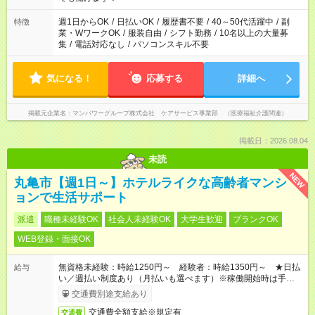
短時間・短期間の就業はご案内が難しい場合があります
週1日からOK
/
日払いOK
/
履歴書不要
/
40～50代活躍中
/
副
特徴
業・WワークOK
/
服装自由
/
シフト勤務
/
10名以上の大量募
集
/
電話対応なし
/
パソコンスキル不要
気になる！
応募する
詳細へ
掲載元企業名
マンパワーグループ株式会社 ケアサービス事業部 （医療福祉介護関連）
掲載日：2026.08.04
未読
NEW
丸亀市【週1日～】ホテルライクな高齢者マンシ
ョンで生活サポート
派遣
職種未経験OK
社会人未経験OK
大学生歓迎
ブランクOK
WEB登録・面接OK
無資格未経験：時給1250円～ 経験者：時給1350円～ ★日払
給与
い／週払い制度あり（月払いも選べます）※稼働開始時は手続き
完了次第のお支払いとなります。
交通費別途支給あり
交通費全額支給※規定有
交通費