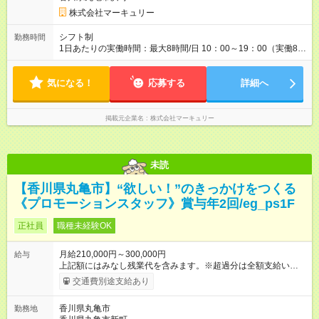
す。特に頑張っている人は、上長の裁量でさらにプラスの昇給
となることも。努力や成長が収入につながる環境です。 【試用
株式会社マーキュリー
期間】試用期間あり 試用期間の長さ：3ヶ月 雇用形態、給与は
本採用時と同じです。
シフト制
勤務時間
1日あたりの実働時間：最大8時間/日 10：00～19：00（実働8時
間） ※勤務地により異なります。
気になる！
応募する
詳細へ
掲載元企業名
株式会社マーキュリー
未読
【香川県丸亀市】“欲しい！”のきっかけをつくる
《プロモーションスタッフ》賞与年2回/eg_ps1F
正社員
職種未経験OK
月給210,000円～300,000円
給与
上記額にはみなし残業代を含みます。※超過分は全額支給いたし
ます。 みなし残業代 14,616円／月 みなし残業時間 10時間／月
交通費別途支給あり
※能力やスキルを考慮の上、当社規程により決定します。 ーー
ーーーーーーー 年に2回の昇給あり！ ーーーーーーーーー 半年
香川県丸亀市
勤務地
に1回の「年次昇給」があり、仕事での成果にあわせて昇給しま