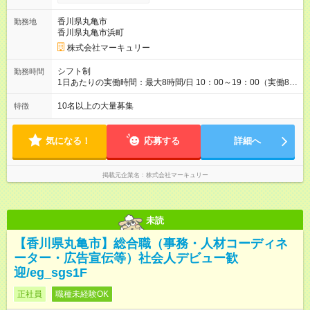
※能力やスキルを考慮の上、当社規程により決定します。 ーー
ーーーーーーー 年に2回の昇給あり！ ーーーーーーーーー 半年
香川県丸亀市
勤務地
に1回の「年次昇給」があり、仕事での成果にあわせて昇給しま
香川県丸亀市浜町
す。特に頑張っている人は、上長の裁量でさらにプラスの昇給
となることも。努力や成長が収入につながる環境です。 【試用
株式会社マーキュリー
期間】試用期間あり 試用期間の長さ：3ヶ月 雇用形態、給与は
本採用時と同じです。
シフト制
勤務時間
1日あたりの実働時間：最大8時間/日 10：00～19：00（実働8時
間） ※勤務地により異なります。
10名以上の大量募集
特徴
気になる！
応募する
詳細へ
掲載元企業名
株式会社マーキュリー
未読
【香川県丸亀市】総合職（事務・人材コーディネ
ーター・広告宣伝等）社会人デビュー歓
迎/eg_sgs1F
正社員
職種未経験OK