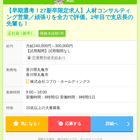
未読
【早期選考！27新卒限定求人】人材コンサルティ
ング営業／頑張りを全力で評価。2年目で支店長の
先輩も！
正社員（新卒）
職種未経験OK
月給240,000円～300,000円
給与
【試用期間】試用期間なし
交通費別途支給あり
香川県丸亀市
勤務地
香川県丸亀市
株式会社コプロ・ホールディングス
9:00～18:00
勤務時間
実働時間：8時間/日 実働時間：8時間/1日
10名以上の大量募集
特徴
気になる！
応募する
詳細へ
掲載元企業名
株式会社コプロ・ホールディングス