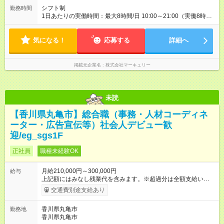
人ひとりの成長や頑張りに対しても しっかり還元をしていく制
シフト制
勤務時間
度が確立しています！ （※2022年度実績／平均昇給額：5000
1日あたりの実働時間：最大8時間/日 10:00～21:00（実働8時間
円） 【試用期間】試用期間あり 試用期間の長さ：3ヶ月 雇用形
／休憩1時間） ※週5日勤務となります。 ※時間帯は勤務地によ
態、給与は本採用時と同じです。
り異なります。 ◆残業ほぼなし！ ◆プライベートとの両立も叶
気になる！
えられます！ 平均残業時間は月7.9時間と、 業界全体を通じても
応募する
詳細へ
残業時間が少ないため 定時で退勤できることも多く、 プライベ
ートの予定も調整しやすいです◎
掲載元企業名
株式会社マーキュリー
未読
【香川県丸亀市】総合職（事務・人材コーディネ
ーター・広告宣伝等）社会人デビュー歓
迎/eg_sgs1F
正社員
職種未経験OK
月給210,000円～300,000円
給与
上記額にはみなし残業代を含みます。※超過分は全額支給いたし
ます。 みなし残業代 14,543円 以上／月 みなし残業時間 10時間
交通費別途支給あり
／月 ※能力やスキルを考慮の上、当社規程により決定します。
※上記額にはみなし残業代（10時間分／14，543円以上）を含み
香川県丸亀市
勤務地
ます。超過分は全額支給します。 ＜1人ひとりの成長・頑張りを
香川県丸亀市
評価＞ 毎年半期ごとに 評価制度を実施しています。 ビジネスマ