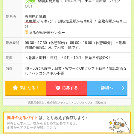
全額実費支給（1km＝20円）★車・自転車・バイク
交通費
OK！
香川県丸亀市
勤務地
丸亀駅
から車7分
/
讃岐塩屋駅から車8分
/
金蔵寺駅から車11
分
/
…
まるがめ医療センター
08:30～17:30（休憩60分） 09:00～18:00（休憩60分） ＊勤務
勤務時間
時間の短縮について相談可能です。
＜急募＞即日～長期 ＊9月～10月～開始日相談OK！
期間
40～50代活躍中
/
副業・WワークOK
/
シフト勤務
/
電話対応な
特徴
し
/
パソコンスキル不要
気になる！
応募する
詳細へ
掲載元企業名
株式会社メディカル・コンシェルジュ 高松支社
興味のあるバイト
は、とりあえず保存しよう♪
保存した求人は、後からまとめて応募できるよ。
企業からアプローチが届くことも！