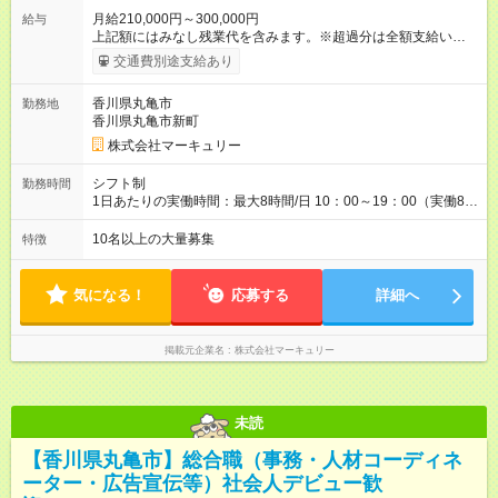
月給210,000円～300,000円
給与
上記額にはみなし残業代を含みます。※超過分は全額支給いたし
ます。 みなし残業代 14,616円／月 みなし残業時間 10時間／月
交通費別途支給あり
※能力やスキルを考慮の上、当社規程により決定します。 ーー
ーーーーーーー 年に2回の昇給あり！ ーーーーーーーーー 半年
香川県丸亀市
勤務地
に1回の「年次昇給」があり、仕事での成果にあわせて昇給しま
香川県丸亀市新町
す。特に頑張っている人は、上長の裁量でさらにプラスの昇給
となることも。努力や成長が収入につながる環境です。 【試用
株式会社マーキュリー
期間】試用期間あり 試用期間の長さ：3ヶ月 雇用形態、給与は
本採用時と同じです。
シフト制
勤務時間
1日あたりの実働時間：最大8時間/日 10：00～19：00（実働8時
間） ※勤務地により異なります。
10名以上の大量募集
特徴
気になる！
応募する
詳細へ
掲載元企業名
株式会社マーキュリー
未読
【香川県丸亀市】総合職（事務・人材コーディネ
ーター・広告宣伝等）社会人デビュー歓