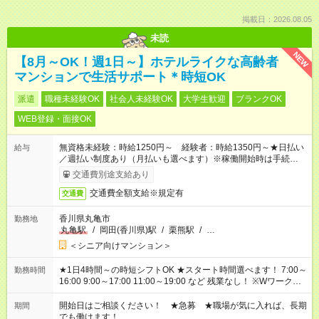
掲載日：2026.08.05
未読
NEW
【8月～OK！週1日～】ホテルライクな高齢者
マンションで生活サポート＊時短OK
派遣
職種未経験OK
社会人未経験OK
大学生歓迎
ブランクOK
WEB登録・面接OK
無資格未経験：時給1250円～ 経験者：時給1350円～★日払い
給与
／週払い制度あり（月払いも選べます）※稼働開始時は手続き完
了次第のお支払いとなります。
交通費別途支給あり
交通費全額支給※規定有
交通費
香川県丸亀市
勤務地
丸亀駅
/
岡田(香川県)駅
/
栗熊駅
/
…
＜シニア向けマンション＞
★1日4時間～の時短シフトOK ★スタート時間選べます！ 7:00～
勤務時間
16:00 9:00～17:00 11:00～19:00 など 残業なし！ ※Wワークの
場合、他のお仕事と合わせ週40時間超の就業はご案内できませ
ん ※法令に基づき、週20時間以上勤務は社会保険への加入対象
開始日はご相談ください！ ★急募 ★職場が気に入れば、長期
期間
となります ※労働者派遣法（日雇い派遣の原則禁止）により、
でも働けます！