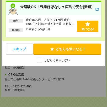
未経験OK！残業ほぼなし▼広島で受付[派遣]
【来社登録】約1.5～2時間＊経験・ご希望による
・ガイダンス
・経験や希望をインタビュー
・スキルチェック
時給1500円 月収例 21万円 時給
・お仕事のご紹介
給与
1500円×実働7h×週5日×4週 ※月収例
を保証するものではありません。※給
登録場所
広島駅から徒歩5分
気になる!
勤務地
与即受取りサービス利用可（利用条件
有）
CS広島支店
広島県広島市中区袋町 3-17 シシンヨービル 11F
TEL：0120-921-943
担当：採用担当
スキップ
どちらも気になる！
CS高松支店
しばらく表示しない
〒760-0027 香川県高松市紺屋町9-6 高松大同生命ビル7
TEL：0120-829-575
担当：採用担当
CS松山支店
松山市三番町 4-4-6 松山センタービル2号館 2F
TEL：0120-926-400
担当：登録担当