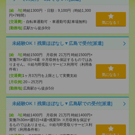
[給 与]
時給1300円 ・日額：9,100円（時給1,300
円×7時間）
[交通費]
・自転車通勤可 ・車通勤可(駐車場無料)
気になる！
[勤務地]
広駅から徒歩9分
未経験OK！残業ほぼなし▼広島で受付[派遣]
[給 与]
時給1500円 月収例 21万円 時給1500円×
実働7h×週5日×4週 ※月収例を保証するものではあ
りません。※給与即受取りサービス利用可（利用条
件有）
気になる！
[交通費]
1ヶ月3万円を上限として実費支給
[月収例]
20～25万円
[勤務地]
広島駅から徒歩5分
未経験OK！残業ほぼなし▼広島駅での受付[派遣]
[給 与]
時給1400円 月収例 21万円 時給1400円×
実働7h30m×週5日×4週+残業5h ※月収例を保証す
るものではありません。※給与即受取りサービス利
用可（利用条件有）