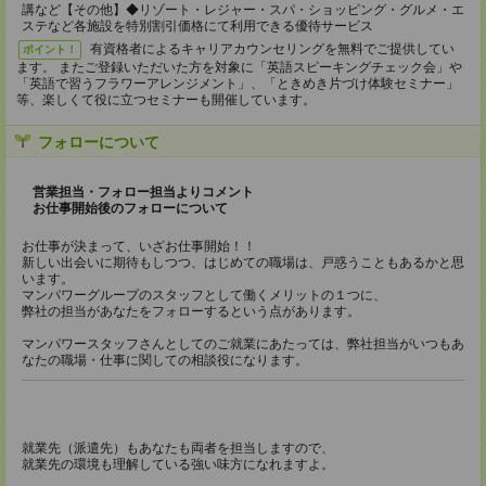
講など【その他】◆リゾート・レジャー・スパ・ショッピング・グルメ・エ
ステなど各施設を特別割引価格にて利用できる優待サービス
有資格者によるキャリアカウンセリングを無料でご提供してい
ポイント！
ます。 またご登録いただいた方を対象に「英語スピーキングチェック会」や
「英語で習うフラワーアレンジメント」、「ときめき片づけ体験セミナー」
等、楽しくて役に立つセミナーも開催しています。
フォローについて
営業担当・フォロー担当よりコメント
お仕事開始後のフォローについて
お仕事が決まって、いざお仕事開始！！
新しい出会いに期待もしつつ、はじめての職場は、戸惑うこともあるかと思
います。
マンパワーグループのスタッフとして働くメリットの１つに、
弊社の担当があなたをフォローするという点があります。
マンパワースタッフさんとしてのご就業にあたっては、弊社担当がいつもあ
なたの職場・仕事に関しての相談役になります。
就業先（派遣先）もあなたも両者を担当しますので、
就業先の環境も理解している強い味方になれますよ。