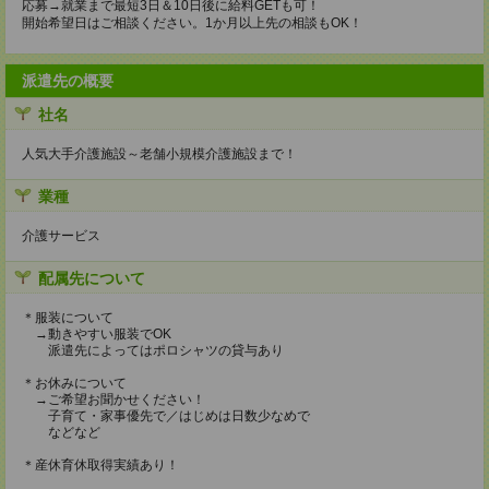
応募→就業まで最短3日＆10日後に給料GETも可！
開始希望日はご相談ください。1か月以上先の相談もOK！
派遣先の概要
社名
人気大手介護施設～老舗小規模介護施設まで！
業種
介護サービス
配属先について
＊服装について
→動きやすい服装でOK
派遣先によってはポロシャツの貸与あり
＊お休みについて
→ご希望お聞かせください！
子育て・家事優先で／はじめは日数少なめで
などなど
＊産休育休取得実績あり！