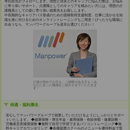
専任担当がフォローします。理想と現実とのギャップに悩んだ際は、お悩み
に寄り添いサポート。介護職としてのキャリアを積みたい方には、理想の介
護職員としての姿に寄り添い就業先をお探しします。
中長期的なキャリアパス形成のための資格取得支援制度、仕事に活かせる知
識を身に付けるためのオンライントレーニングもご用意！ぴったりな職場に
出会うなら、マンパワーグループを是非お選びください！
介護が初めての方も、ご経験がある方も！あ
なたに合った職場をご紹介させていただきま
す！
待遇・福利厚生
安心してマンパワーグループで就業していただけるようにしっかりとサポー
トいたします。 ◆健康保険・厚生年金・雇用保険・有給休暇・健康診断・
労働者災害補償保険 ◆無料で自宅で学習できるパソコントレーニング◆無
料キャリアカウンセリング ◆各種提携スクールのメニューを優待料金で受