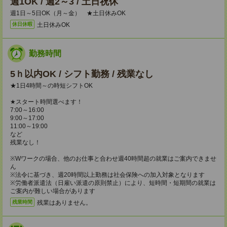
週1OK / 週2～3 / 土日祝休
週1日～5日OK（月～金） ★土日休みOK
土日休みOK
休日休暇
勤務時間
5ｈ以内OK / シフト勤務 / 残業なし
★1日4時間～の時短シフトOK
★スタート時間選べます！
7:00～16:00
9:00～17:00
11:00～19:00
など
残業なし！
※Wワークの場合、他のお仕事と合わせ週40時間超の就業はご案内できませ
ん
※法令に基づき、週20時間以上勤務は社会保険への加入対象となります
※労働者派遣法（日雇い派遣の原則禁止）により、短時間・短期間の就業は
ご案内が難しい場合があります
残業はありません。
残業時間