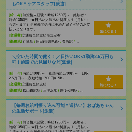
もOK＊ケアスタッフ[派遣]
[給 与]
無資格未経験：時給1250円～ 経験者：
時給1350円～★日払い／週払い制度あり（月払い
も選べます）※稼働開始時は手続き完了次第のお支
払いとなります。
気になる！
[交通費]
交通費全額支給※規定有
[勤務地]
丸亀駅
/
岡田(香川県)駅
/
栗熊駅
/
…
＼空いた時間で働く！／日払いOK×1勤務2.5万円も
可！施設での見回りなど[派遣]
[給 与]
時給1400円～ 夜勤時給1700円～ 日収
2.5万円～（夜勤時給1700円×15h）
[交通費]
交通費全額支給
気になる！
[勤務地]
松山市駅駅
/
三津浜駅
/
道後公園駅
/
…
【毎週お給料振り込み可能＊週払い】おばあちゃん
の生活サポート[派遣]
[給 与]
無資格未経験：時給1250円～ 経験者：
時給1350円～★日払い／週払い制度あり（月払い
も選べます）※稼働開始時は手続き完了次第のお支