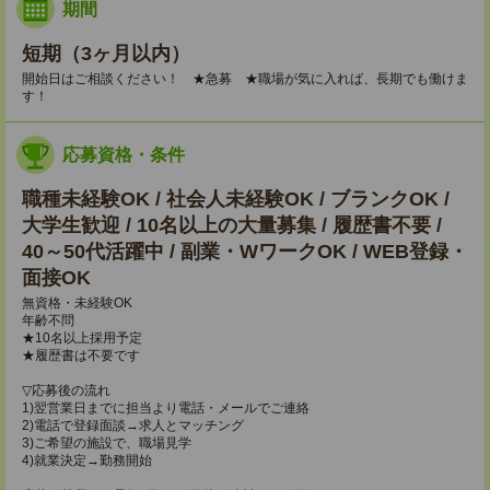
期間
短期（3ヶ月以内）
開始日はご相談ください！ ★急募 ★職場が気に入れば、長期でも働けま
す！
応募資格・条件
職種未経験OK / 社会人未経験OK / ブランクOK /
大学生歓迎 / 10名以上の大量募集 / 履歴書不要 /
40～50代活躍中 / 副業・WワークOK / WEB登録・
面接OK
無資格・未経験OK
年齢不問
★10名以上採用予定
★履歴書は不要です
▽応募後の流れ
1)翌営業日までに担当より電話・メールでご連絡
2)電話で登録面談→求人とマッチング
3)ご希望の施設で、職場見学
4)就業決定→勤務開始