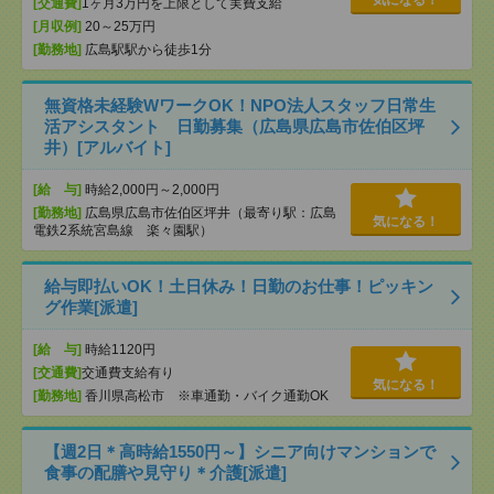
気になる！
[交通費]
1ヶ月3万円を上限として実費支給
[月収例]
20～25万円
[勤務地]
広島駅駅から徒歩1分
無資格未経験WワークOK！NPO法人スタッフ日常生
活アシスタント 日勤募集（広島県広島市佐伯区坪
井）[アルバイト]
[給 与]
時給2,000円～2,000円
[勤務地]
広島県広島市佐伯区坪井（最寄り駅：広島
気になる！
電鉄2系統宮島線 楽々園駅）
給与即払いOK！土日休み！日勤のお仕事！ピッキン
グ作業[派遣]
[給 与]
時給1120円
[交通費]
交通費支給有り
気になる！
[勤務地]
香川県高松市 ※車通勤・バイク通勤OK
【週2日＊高時給1550円～】シニア向けマンションで
食事の配膳や見守り＊介護[派遣]