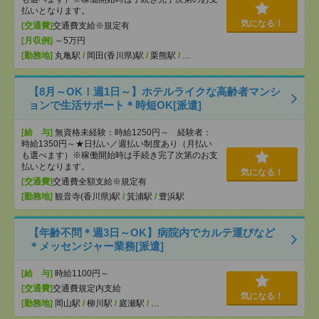
払いとなります。
気になる！
[交通費]
交通費支給※規定有
[月収例]
～5万円
[勤務地]
丸亀駅
/
岡田(香川県)駅
/
栗熊駅
/
…
【8月～OK！週1日～】ホテルライクな高齢者マンシ
ョンで生活サポート＊時短OK[派遣]
[給 与]
無資格未経験：時給1250円～ 経験者：
時給1350円～★日払い／週払い制度あり（月払い
も選べます）※稼働開始時は手続き完了次第のお支
払いとなります。
気になる！
[交通費]
交通費全額支給※規定有
[勤務地]
観音寺(香川県)駅
/
箕浦駅
/
豊浜駅
【年齢不問＊週3日～OK】病院内でカルテ運びなど
＊メッセンジャー業務[派遣]
[給 与]
時給1100円～
[交通費]
交通費規定内支給
気になる！
[勤務地]
岡山駅
/
柳川駅
/
庭瀬駅
/
…