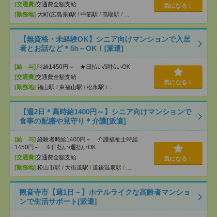
[交通費]
交通費全額支給
気になる！
[勤務地]
大町(広島県)駅
/
中筋駅
/
高取駅
/
…
【無資格・未経験OK】シニア向けマンションで入居
者とお話など＊5h～OK！[派遣]
[給 与]
時給1450円～ ★日払い/週払いOK
[交通費]
交通費全額支給
気になる！
[勤務地]
福山駅
/
東福山駅
/
松永駅
/
…
【週2日＊高時給1400円～】シニア向けマンションで
食事の配膳や見守り＊介護[派遣]
[給 与]
経験者時給1400円～ 介護福祉士時給
1450円～ ※日払い/週払いOK
[交通費]
交通費全額支給
気になる！
[勤務地]
松山市駅
/
大街道駅
/
道後温泉駅
/
…
観音寺市【週1日～】ホテルライクな高齢者マンショ
ンで生活サポート[派遣]