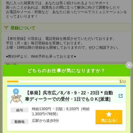
気に入った就業先では、あなたは長く続けられるようにサポート
困ったことがあれば、就業先との間に立って解決に向けて調整をしたり
お電話やメール・対面など あなたに合ったツールでコミュニケーションを
とってまいります！
登録について
【来社登録】※現在は、電話登録を推奨させていただいております。
平日（月～金）毎日登録会を実施しております。
土曜・18時以降の登録会も開催しておりますので、ぜひご相談下さい。
●弊社HPより、Web予約も承っております●
×
持ち物
どちらのお仕事が気になりますか？
【電話登録】
弊社HPよりマイページ作成をお願いします
1
/10
【来社登録】※現在は、電話登録を推奨させていただいております。
・印鑑
【単発】呉市広／8／8・9・22・23日＊自動
・免許証など本人確認書類
車ディーラーでの受付・1日でもＯＫ[派遣]
・職務経歴書
※履歴書、写真は不要です！
時給1300円 ・日額：9,100円（時給
給与
1,300円×7時間）
所要時間
広駅から徒歩9分
気になる!
勤務地
【電話登録】30分程度
・経験やご希望などをインタビュー
・お仕事のご紹介など