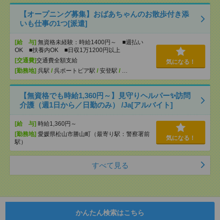
【オープニング募集】おばあちゃんのお散歩付き添
いも仕事の1つ[派遣]
[給 与]
無資格未経験：時給1400円～ ■週払い
OK ■扶養内OK ■日収1万1200円以上
[交通費]
交通費全額支給
気になる！
[勤務地]
呉駅
/
呉ポートピア駅
/
安登駅
/
…
【無資格でも時給1,360円～】見守りヘルパー✨訪問
介護（週1日から／日勤のみ） /Ja[アルバイト]
[給 与]
時給1,360円～
[勤務地]
愛媛県松山市勝山町（最寄り駅：警察署前
気になる！
駅）
すべて見る
かんたん検索はこちら