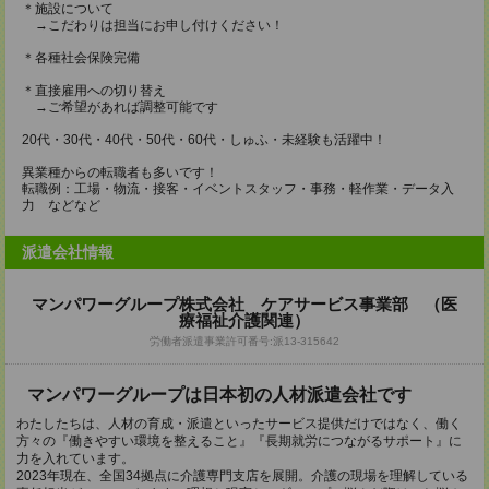
＊施設について
→こだわりは担当にお申し付けください！
＊各種社会保険完備
＊直接雇用への切り替え
→ご希望があれば調整可能です
20代・30代・40代・50代・60代・しゅふ・未経験も活躍中！
異業種からの転職者も多いです！
転職例：工場・物流・接客・イベントスタッフ・事務・軽作業・データ入
力 などなど
派遣会社情報
マンパワーグループ株式会社 ケアサービス事業部 （医
療福祉介護関連）
労働者派遣事業許可番号:派13-315642
マンパワーグループは日本初の人材派遣会社です
わたしたちは、人材の育成・派遣といったサービス提供だけではなく、働く
方々の『働きやすい環境を整えること』『長期就労につながるサポート』に
力を入れています。
2023年現在、全国34拠点に介護専門支店を展開。介護の現場を理解している