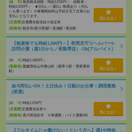
[給 与]
無資格未経験：時給1250円～ 経験者：
時給1350円～ ★日払い／週払い制度あり（月払
いも選べます）※稼働開始時は手続き完了次第のお
支払いとなります。
気になる！
[交通費]
交通費全額支給※規定有
[勤務地]
観音寺(香川県)駅
/
箕浦駅
/
豊浜駅
【無資格でも時給1,680円～】夜間見守りヘルパー✨
訪問介護（週1日から／夜勤専従） /Jb[アルバイト]
[給 与]
時給1,680円～
[勤務地]
愛媛県松山市勝山町（最寄り駅：警察署前
気になる！
駅）
給与即払いOK！土日休み！日勤のお仕事！調理業務
[派遣]
[給 与]
時給1150円
[交通費]
交通費支給有り
気になる！
[勤務地]
香川県高松市 ※車通勤・バイク通勤OK
【フルタイムじゃ働けない！という方へ】週1や時短