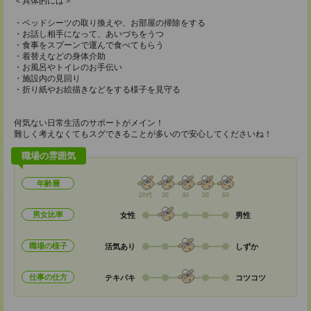
＜具体的には＞
・ベッドシーツの取り換えや、お部屋の掃除をする
・お話し相手になって、あいづちをうつ
・食事をスプーンで運んで食べてもらう
・着替えなどの身体介助
・お風呂やトイレのお手伝い
・施設内の見回り
・折り紙やお絵描きなどをする様子を見守る
何気ない日常生活のサポートがメイン！
難しく考えなくてもスグできることが多いので安心してくださいね！
職場の雰囲気
年齢層
20代
30
40
50
60
男女比率
女性
男性
職場の様子
活気あり
しずか
仕事の仕方
テキパキ
コツコツ