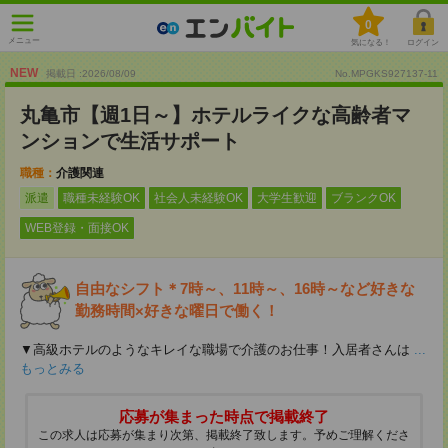
0
メニュー
気になる！
ログイン
NEW
掲載日 :2026
/
08
/
09
No.MPGKS927137-11
丸亀市【週1日～】ホテルライクな高齢者マ
ンションで生活サポート
職種：
介護関連
派遣
職種未経験OK
社会人未経験OK
大学生歓迎
ブランクOK
WEB登録・面接OK
自由なシフト＊7時～、11時～、16時～など好きな
勤務時間×好きな曜日で働く！
▼高級ホテルのようなキレイな職場で介護のお仕事！入居者さんは
...
もっとみる
応募が集まった時点で掲載終了
この求人は応募が集まり次第、掲載終了致します。予めご理解くださ