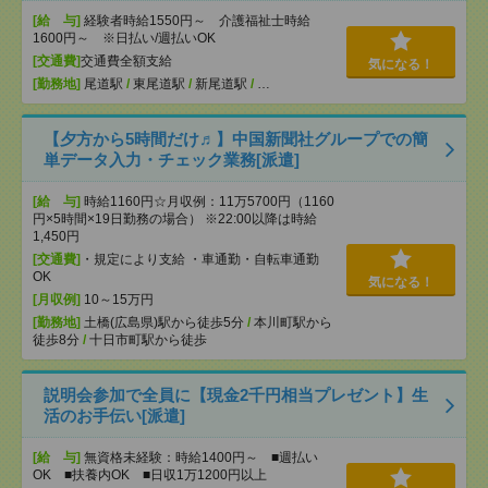
[給 与]
経験者時給1550円～ 介護福祉士時給
1600円～ ※日払い/週払いOK
[交通費]
交通費全額支給
気になる！
[勤務地]
尾道駅
/
東尾道駅
/
新尾道駅
/
…
【夕方から5時間だけ♬】中国新聞社グループでの簡
単データ入力・チェック業務[派遣]
[給 与]
時給1160円☆月収例：11万5700円（1160
円×5時間×19日勤務の場合） ※22:00以降は時給
1,450円
[交通費]
・規定により支給 ・車通勤・自転車通勤
OK
気になる！
[月収例]
10～15万円
[勤務地]
土橋(広島県)駅から徒歩5分
/
本川町駅から
徒歩8分
/
十日市町駅から徒歩
説明会参加で全員に【現金2千円相当プレゼント】生
活のお手伝い[派遣]
[給 与]
無資格未経験：時給1400円～ ■週払い
OK ■扶養内OK ■日収1万1200円以上