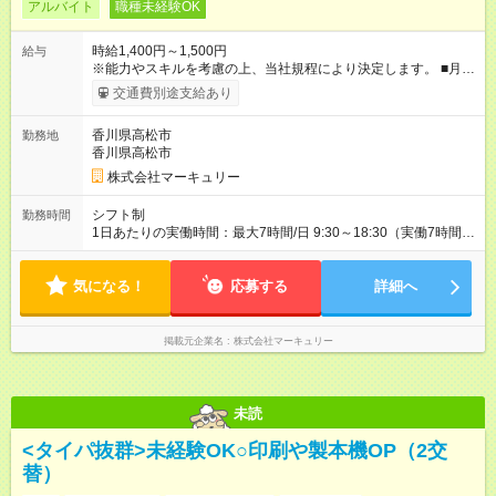
アルバイト
職種未経験OK
時給1,400円～1,500円
給与
※能力やスキルを考慮の上、当社規程により決定します。 ■月収
例 時給1，400円×1日7時間×月22日勤務＝215，600円 【試用期
交通費別途支給あり
間】試用期間あり 試用期間の長さ：3ヶ月 雇用形態、給与は本
採用時と同じです。
香川県高松市
勤務地
香川県高松市
株式会社マーキュリー
シフト制
勤務時間
1日あたりの実働時間：最大7時間/日 9:30～18:30（実働7時間／
休憩2時間） ■週5日勤務 ■残業ほぼなし ■希望休あり
気になる！
応募する
詳細へ
掲載元企業名
株式会社マーキュリー
未読
<タイパ抜群>未経験OK○印刷や製本機OP（2交
替）