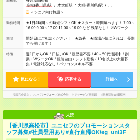
香川県高松市
勤務地
高松(香川県)駅
/
木太町駅
/
大町(香川県)駅
/
…
＜シニア向け施設＞
★1日4時間～の時短シフトOK ★スタート時間選べます！ 7:00～
勤務時間
16:00 9:00～17:00 11:00～19:00 など 残業なし！ ※Wワークの
場合、他のお仕事と合わせ週40時間超の就業はご案内できませ
ん ※法令に基づき、週20時間以上勤務は社会保険への加入対象
開始日はご相談ください！ ★急募 ★職場が気に入れば、長期
期間
となります ※労働者派遣法（日雇い派遣の原則禁止）により、
でも働けます！
短時間・短期間の就業はご案内が難しい場合があります
週1日からOK
/
日払いOK
/
履歴書不要
/
40～50代活躍中
/
副
特徴
業・WワークOK
/
服装自由
/
シフト勤務
/
10名以上の大量募
集
/
電話対応なし
/
パソコンスキル不要
気になる！
応募する
詳細へ
掲載元企業名
マンパワーグループ株式会社 ケアサービス事業部 （医療福祉介護関連）
未読
【香川県高松市】ユニセフのプロモーションスタ
ッフ募集#社員登用あり#直行直帰OK/eg_uni3F