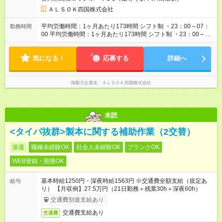
ＡＬＳＯＫ四国株式会社
平均労働時間：1ヶ月あたり173時間 シフト制 ・23：00～07：
勤務時間
00 平均労働時間：1ヶ月あたり173時間 シフト制 ・23：00～
07：00
気になる！
応募する
詳細へ
掲載元企業名
ＡＬＳＯＫ四国株式会社
未読
<タイパ抜群>製本に関する補助作業（2交替）
派遣
職種未経験OK
社会人未経験OK
ブランクOK
WEB登録・面接OK
基本時給1250円・深夜時給1563円 ※交通費全額支給（規定あ
給与
り） 【月収例】27.5万円（21日勤務＋残業30h＋深夜60h）
交通費別途支給あり
交通費支給あり
交通費