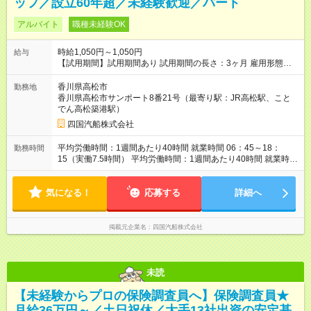
ッフ／設立60年超／未経験歓迎／パート
アルバイト
職種未経験OK
時給1,050円～1,050円
給与
【試用期間】試用期間あり 試用期間の長さ：3ヶ月 雇用形態、
給与は本採用時と同じです。
香川県高松市
勤務地
香川県高松市サンポート8番21号（最寄り駅：JR高松駅、こと
でん高松築港駅）
四国汽船株式会社
平均労働時間：1週間あたり40時間 就業時間 06：45～18：
勤務時間
15（実働7.5時間） 平均労働時間：1週間あたり40時間 就業時間
06：45～18：15（実働7.5時間）
気になる！
応募する
詳細へ
掲載元企業名
四国汽船株式会社
未読
【未経験からプロの保険調査員へ】保険調査員★
月給36万円～／土日祝休／大手13社出資の安定基