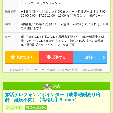
＜シニア向けマンション＞
★1日4時間～の時短シフトOK ★スタート時間選べます！ 7:00～
勤務時間
16:00 9:00～17:00 11:00～19:00 など 残業なし！ ※Wワークの
場合、他のお仕事と合わせ週40時間超の就業はご案内できませ
ん ※法令に基づき、週20時間以上勤務は社会保険への加入対象
開始日はご相談ください！ ★急募 ★職場が気に入れば、長期
期間
となります ※労働者派遣法（日雇い派遣の原則禁止）により、
でも働けます！
短時間・短期間の就業はご案内が難しい場合があります
週1日からOK
/
日払いOK
/
履歴書不要
/
40～50代活躍中
/
副
特徴
業・WワークOK
/
服装自由
/
シフト勤務
/
10名以上の大量募
集
/
電話対応なし
/
パソコンスキル不要
気になる！
応募する
詳細へ
掲載元企業名
マンパワーグループ株式会社 ケアサービス事業部 （医療福祉介護関連）
未読
婚活テレフォンアポインター（成果報酬あり/年
齢・経験不問）【高松店】/tkmap2
アルバイト
職種未経験OK