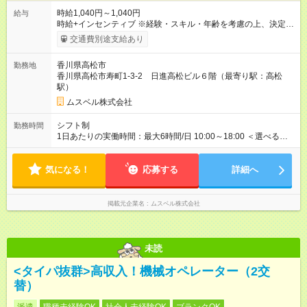
時給1,040円～1,040円
給与
時給+インセンティブ ※経験・スキル・年齢を考慮の上、決定し
ます。 《成果に応じたインセンティブ支給例》 テレアポ未経
交通費別途支給あり
験、入社5ヶ月目の女性パートさんが、時給に加えて、月7万円
のインセンティブを獲得するなど、入社年数に関わりなく成
香川県高松市
勤務地
果・貢献に応じた報酬制度が導入されています。 ※試用期間は3
香川県高松市寿町1-3-2 日進高松ビル６階（最寄り駅：高松
ヶ月で、その間は有期契約です。そのほかの条件に変更はあり
駅）
ません。 【試用期間】試用期間あり 試用期間の長さ：2ヶ月
※ 雇用形態と給与に、本採用時と異なる部分があります。 雇用
ムスベル株式会社
形態：中途採用（契約社員） 給与：本採用時と同じです。 ※試
用期間は2ヶ月で、その間は有期契約です。そのほかの条件に変
シフト制
勤務時間
更はありません。 ※月所定労働時間が110時間未満の方は試用期
1日あたりの実働時間：最大6時間/日 10:00～18:00 ＜選べるシ
間3ヶ月になります。
フト＞ (1)10:00～16:00 (2)10:00～17:00 (3)10:00～18:00 ◎
勤務時間は(1)～(3)で選択OK！ ◎勤務日数：週4日～5日勤務
気になる！
（希望シフト制） ◎原則定時退社／残業はほとんどありませ
応募する
詳細へ
ん！
掲載元企業名
ムスベル株式会社
未読
<タイパ抜群>高収入！機械オペレーター（2交
替）