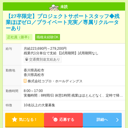
未読
【27卒限定】プロジェクトサポートスタッフ◆残
業ほぼゼロ／プライベート充実／専属リクルータ
ーあり
正社員（新卒）
職種未経験OK
月給223,690円～279,200円
給与
残業代1分単位で支給 【試用期間】試用期間なし
交通費別途支給あり
香川県高松市
勤務地
香川県高松市
株式会社コプロ・ホールディングス
8:00～17:00
勤務時間
実働時間：8時間/日 休憩1時間 残業はほとんどなく、定時で帰れ
る日が多い働き方です。 毎日の業務は進捗管理や事務が中心な
ので、 「今日やるべき仕事」が終われば、自然と区切りをつけ
10名以上の大量募集
特徴
やすいのが特長。 突発的な対応も少なく、無理をさせない働き
方を大切にしています。
気になる！
応募する
詳細へ