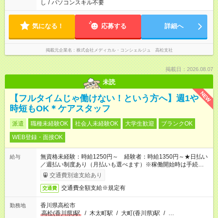
し
/
パソコンスキル不要
気になる！
応募する
詳細へ
掲載元企業名
株式会社メディカル・コンシェルジュ 高松支社
掲載日：2026.08.07
未読
NEW
【フルタイムじゃ働けない！という方へ】週1や
時短もOK＊ケアスタッフ
派遣
職種未経験OK
社会人未経験OK
大学生歓迎
ブランクOK
WEB登録・面接OK
無資格未経験：時給1250円～ 経験者：時給1350円～★日払い
給与
／週払い制度あり（月払いも選べます）※稼働開始時は手続き完
了次第のお支払いとなります。
交通費別途支給あり
交通費全額支給※規定有
交通費
香川県高松市
勤務地
高松(香川県)駅
/
木太町駅
/
大町(香川県)駅
/
…