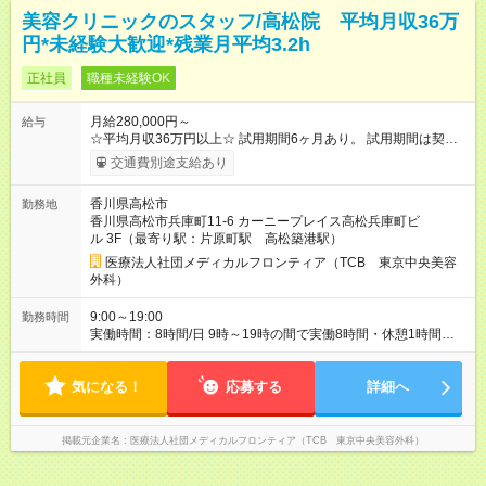
美容クリニックのスタッフ/高松院 平均月収36万
円*未経験大歓迎*残業月平均3.2h
正社員
職種未経験OK
月給280,000円～
給与
☆平均月収36万円以上☆ 試用期間6ヶ月あり。 試用期間は契約
社員として、月給26万円となります。 ＜試用期間終了後＞ 月給
交通費別途支給あり
28万円+インセンティブ（平均8万円）+残業代等 ＝平均月収36
万円以上 ※残業手当は月給に対し1分単位で全額支給 【レアな年
香川県高松市
勤務地
次昇給制度アリ】 年次昇給制度で毎年月給が上がっていくので
香川県高松市兵庫町11-6 カーニープレイス高松兵庫町ビ
役職につかない場合でもしっかり昇給♪ 【大手ならではの豊富な
ル 3F（最寄り駅：片原町駅 高松築港駅）
キャリアパス】 女性管理職割合86％！ クリニック内の役職だけ
ではなく、 TCBグループとしての役職、バックオフィスへの転
医療法人社団メディカルフロンティア（TCB 東京中央美容
籍など 自ら手を挙げて挑戦することができます！ 【様々な業界
外科）
から活躍中】 平均年齢は27歳！ 美容部員やエステ、脱毛などの
近い業界から アパレル、飲食など他業界の接客業 事務、公務員
9:00～19:00
勤務時間
などの接客未経験者まで活躍中！ 未経験から憧れの美容業界へ
実働時間：8時間/日 9時～19時の間で実働8時間・休憩1時間
転職しませんか？？ 【試用期間】試用期間あり 試用期間の長
（クリニックにより9:00~18:00or10:00~19:00勤務） 【残業ほ
さ：6ヶ月 ※ 雇用形態と給与に、本採用時と異なる部分がありま
ぼ無し！】 残業月平均3.2時間のため、ほぼ毎日定時で退勤♪ デ
す。 雇用形態：中途採用（契約社員） 給与：月給 260,000円以
気になる！
ィナーの予定を入れたり、お買い物、ピラティスのレッスンな
応募する
詳細へ
上
ども◎ ご自身のプライベートの時間も大切にしていただける環
境です。
掲載元企業名
医療法人社団メディカルフロンティア（TCB 東京中央美容外科）