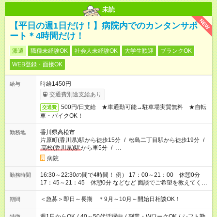
未読
NEW
【平日の週1日だけ！】病院内でのカンタンサポ
ート＊4時間だけ！
派遣
職種未経験OK
社会人未経験OK
大学生歓迎
ブランクOK
WEB登録・面接OK
時給1450円
給与
交通費別途支給あり
500円/日支給 ★車通勤可能→駐車場実質無料 ★自転
交通費
車・バイクOK！
香川県高松市
勤務地
片原町(香川県)駅から徒歩15分
/
松島二丁目駅から徒歩19分
/
高松(香川県)駅
から車5分
/
…
病院
16:30～22:30の間で4時間！ 例） 17：00～21：00 休憩0分
勤務時間
17：45～21：45 休憩0分 などなど 面談でご希望を教えてくだ
さい！
＜急募＞即日～長期 ＊9月～10月～開始日相談OK！
期間
週1日からOK
/
40～50代活躍中
/
副業・WワークOK
/
シフト勤
特徴