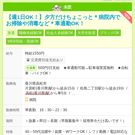
未読
NEW
【週1日OK！】夕方だけちょこっと＊病院内で
お掃除や消毒など＊車通勤OK！
派遣
職種未経験OK
社会人未経験OK
大学生歓迎
ブランクOK
WEB登録・面接OK
時給1550円
給与
交通費別途支給あり
500円/日支給 ★車通勤可能→駐車場実質無料 ★自転
交通費
車・バイクOK！
香川県高松市
勤務地
片原町(香川県)駅から徒歩15分
/
松島二丁目駅から徒歩19分
/
高松(香川県)駅
から車5分
/
…
病院
準夜勤 16：30～22：30
勤務時間
＜急募＞即日～長期（早期募集中！採用率今だけ高いです！）
期間
40～50代活躍中
/
副業・WワークOK
/
シフト勤務
/
電話対応な
特徴