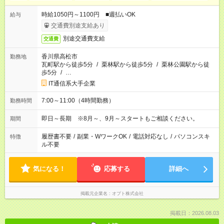
時給1050円～1100円 ■週払いOK
給与
交通費別途支給あり
別途交通費支給
交通費
香川県高松市
勤務地
瓦町駅から徒歩5分
/
栗林駅から徒歩5分
/
栗林公園駅から徒
歩5分
/
…
IT通信系大手企業
7:00～11:00（4時間勤務）
勤務時間
即日～長期 ※8月～、9月～スタートもご相談ください。
期間
履歴書不要
/
副業・WワークOK
/
電話対応なし
/
パソコンスキ
特徴
ル不要
気になる！
応募する
詳細へ
掲載元企業名
オプト株式会社
掲載日：2026.08.03