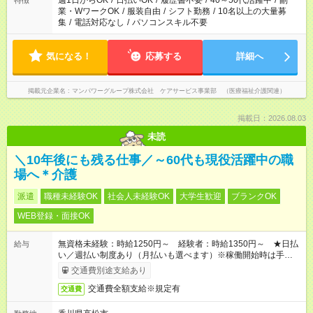
週1日からOK
/
日払いOK
/
履歴書不要
/
40～50代活躍中
/
副
特徴
業・WワークOK
/
服装自由
/
シフト勤務
/
10名以上の大量募
集
/
電話対応なし
/
パソコンスキル不要
気になる！
応募する
詳細へ
掲載元企業名
マンパワーグループ株式会社 ケアサービス事業部 （医療福祉介護関連）
掲載日：2026.08.03
未読
＼10年後にも残る仕事／～60代も現役活躍中の職
場へ＊介護
派遣
職種未経験OK
社会人未経験OK
大学生歓迎
ブランクOK
WEB登録・面接OK
無資格未経験：時給1250円～ 経験者：時給1350円～ ★日払
給与
い／週払い制度あり（月払いも選べます）※稼働開始時は手続き
完了次第のお支払いとなります。
交通費別途支給あり
交通費全額支給※規定有
交通費