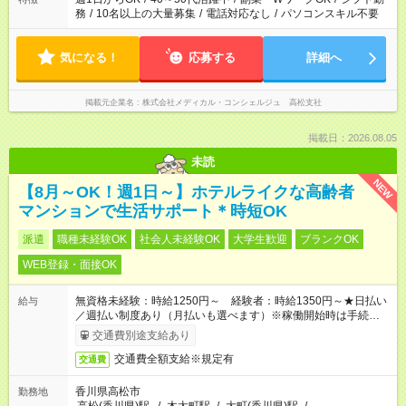
務
/
10名以上の大量募集
/
電話対応なし
/
パソコンスキル不要
気になる！
応募する
詳細へ
掲載元企業名
株式会社メディカル・コンシェルジュ 高松支社
掲載日：2026.08.05
未読
NEW
【8月～OK！週1日～】ホテルライクな高齢者
マンションで生活サポート＊時短OK
派遣
職種未経験OK
社会人未経験OK
大学生歓迎
ブランクOK
WEB登録・面接OK
無資格未経験：時給1250円～ 経験者：時給1350円～★日払い
給与
／週払い制度あり（月払いも選べます）※稼働開始時は手続き完
了次第のお支払いとなります。
交通費別途支給あり
交通費全額支給※規定有
交通費
香川県高松市
勤務地