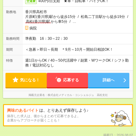
400円/日支給 ★車・自転車・バイクOK！
交通費
香川県高松市
勤務地
片原町(香川県)駅から徒歩15分
/
松島二丁目駅から徒歩19分
/
高松(香川県)駅
から車5分
/
…
病院
準夜勤 16：30～22：30
勤務時間
＜急募＞即日～長期 ＊9月～10月～開始日相談OK！
期間
週1日からOK
/
40～50代活躍中
/
副業・WワークOK
/
シフト勤
特徴
務
/
電話対応なし
気になる！
応募する
詳細へ
掲載元企業名
株式会社メディカル・コンシェルジュ 高松支社
興味のあるバイト
は、とりあえず保存しよう♪
保存した求人は、後からまとめて応募できるよ。
企業からアプローチが届くことも！
掲載日：2026.08.07