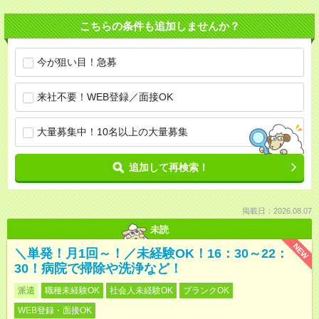
こちらの条件も追加しませんか？
今が狙い目！急募
来社不要！WEB登録／面接OK
大量募集中！10名以上の大量募集
追加して再検索！
掲載日：2026.08.07
未読
NEW
＼単発！月1回～！／未経験OK！16：30～22：
30！病院で掃除や洗浄など！
派遣
職種未経験OK
社会人未経験OK
ブランクOK
WEB登録・面接OK