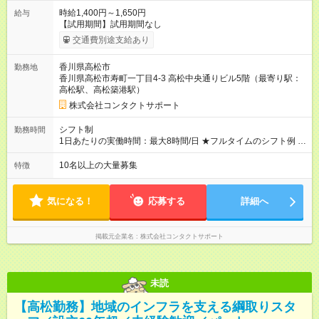
時給1,400円～1,650円
給与
【試用期間】試用期間なし
交通費別途支給あり
香川県高松市
勤務地
香川県高松市寿町一丁目4-3 高松中央通りビル5階（最寄り駅：
高松駅、高松築港駅）
株式会社コンタクトサポート
シフト制
勤務時間
1日あたりの実働時間：最大8時間/日 ★フルタイムのシフト例 ・
9：00～18：00 ・10：00～19：00 ・9：00～16：00 ※1日5時
間・週4日～相談可
10名以上の大量募集
特徴
気になる！
応募する
詳細へ
掲載元企業名
株式会社コンタクトサポート
未読
【高松勤務】地域のインフラを支える綱取りスタ