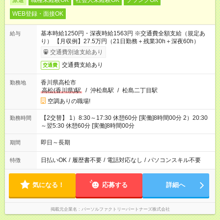
派遣
職種未経験OK
社会人未経験OK
ブランクOK
WEB登録・面接OK
基本時給1250円・深夜時給1563円 ※交通費全額支給（規定あ
給与
り） 【月収例】27.5万円（21日勤務＋残業30h＋深夜60h）
交通費別途支給あり
交通費支給あり
交通費
香川県高松市
勤務地
高松(香川県)駅
/
沖松島駅
/
松島二丁目駅
空調ありの職場!
【2交替】 1）8:30～17:30 休憩60分 [実働]8時間00分 2）20:30
勤務時間
～翌5:30 休憩60分 [実働]8時間00分
即日～長期
期間
日払いOK
/
履歴書不要
/
電話対応なし
/
パソコンスキル不要
特徴
気になる！
応募する
詳細へ
掲載元企業名
パーソルファクトリーパートナーズ株式会社