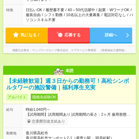
（日雇い派遣の原則禁止）により、短時間・短期間の就業はご
案内が難しい場合があります
日払いOK
/
履歴書不要
/
40～50代活躍中
/
副業・WワークOK
/
特徴
服装自由
/
シフト勤務
/
10名以上の大量募集
/
電話対応なし
/
パ
ソコンスキル不要
気になる！
応募する
詳細へ
掲載元企業名
マンパワーグループ株式会社 ケアサービス事業部 （医療福祉介護関連）
未読
【未経験歓迎】週３日からの勤務可！高松シンボ
ルタワーの施設警備｜福利厚生充実
アルバイト
職種未経験OK
時給1,040円～
給与
【試用期間】試用期間あり 試用期間の長さ：2ヶ月 雇用形態、
給与は本採用時と同じです。
交通費別途支給あり
香川県高松市
勤務地
香川県高松市サンポート2-1（最寄り駅：JR高松駅）