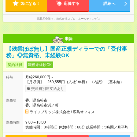
気になる！
応募する
詳細へ
掲載元企業名
株式会社コプロ・ホールディングス
未読
【残業ほぼ無し】国産正規ディラーでの「受付事
務」◎無資格、未経験OK
契約社員
職種未経験OK
月給260,000円～
給与
【月収例】 269,555円（入社1年目） 《内訳》 （基本給）
250,000円 （技能手当）10,000円 （残業手当）1,911円×5h＝
交通費別途支給あり
9,555円 ※通勤手当別途支給 ※上記は時間外手当、月平均（5h
～）を含む月収例です。 ※経験・年齢・勤続年数を考慮の上、
香川県高松市
勤務地
当社規定により優遇いたします。 【試用期間】試用期間なし
香川県高松市浜ノ町
ライフブリッジ株式会社 / 広島オフィス
9:00～18:00
勤務時間
実働時間：8時間/日 休憩時間：60分 残業時間：5時間／月平均