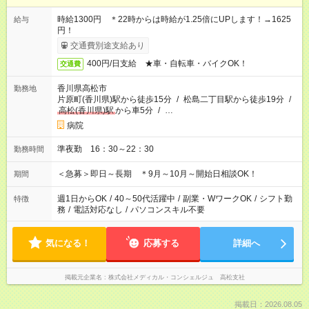
時給1300円 ＊22時からは時給が1.25倍にUPします！→1625
給与
円！
交通費別途支給あり
400円/日支給 ★車・自転車・バイクOK！
交通費
香川県高松市
勤務地
片原町(香川県)駅から徒歩15分
/
松島二丁目駅から徒歩19分
/
高松(香川県)駅
から車5分
/
…
病院
準夜勤 16：30～22：30
勤務時間
＜急募＞即日～長期 ＊9月～10月～開始日相談OK！
期間
週1日からOK
/
40～50代活躍中
/
副業・WワークOK
/
シフト勤
特徴
務
/
電話対応なし
/
パソコンスキル不要
気になる！
応募する
詳細へ
掲載元企業名
株式会社メディカル・コンシェルジュ 高松支社
掲載日：2026.08.05