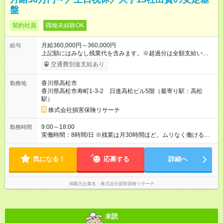
盤
契約社員
職種未経験OK
月給360,000円～360,000円
給与
上記額にはみなし残業代を含みます。※超過分は全額支給いたし
ます。 みなし残業代 55,000円／月 みなし残業時間 30時間／月
交通費別途支給あり
※経験・能力を考慮して決定します。 ※月給には、月30時間分
のみなし残業代5万5000円を含みます。超過分は別途支給いたし
香川県高松市
勤務地
ます。 ※一定以上の調査を同月内に完了された場合には、「業
香川県高松市寿町1-3-2 日進高松ビル5階（最寄り駅：高松
務手当」の加算支給があります。 ＼”稼げるあなた”になれます！
駅）
／ 1年間の契約社員期間が終了した後は、業務委託としてぜひ勤
務いただきたいと思っています。給与は出来高制となるため、
株式会社損害保険リサーチ
月収100万円以上・年収1000万円以上を目指すことも可能。年
収1600万円に達した方もいます。調査員というたしかなスキル
9:00～18:00
勤務時間
を身につけて高収入を目指しませんか？ 上記額にはみなし残業
実働時間：8時間/日 ※残業は月30時間ほど。ムリなく働けるよ
代（月30時間分、55，000円分）を含みます。※超過分は全額支
う、調整をしていきます。
給します 【試用期間】試用期間なし
気になる！
応募する
詳細へ
掲載元企業名
株式会社損害保険リサーチ
未読