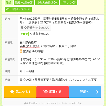
派遣
職種未経験OK
社会人未経験OK
ブランクOK
WEB登録・面接OK
基本時給1250円・深夜時給1563円 ※交通費全額支給（規定あ
給与
り） 【月収例】27.5万円（21日勤務＋残業30h＋深夜60h）
交通費別途支給あり
交通費支給あり
交通費
香川県高松市
勤務地
高松(香川県)駅
/
沖松島駅
/
松島二丁目駅
空調ありの職場!
【2交替】 1）8:30～17:30 休憩60分 [実働]8時間00分 2）20:30
勤務時間
～翌5:30 休憩60分 [実働]8時間00分
即日～長期
期間
日払いOK
/
履歴書不要
/
電話対応なし
/
パソコンスキル不要
特徴
気になる！
応募する
詳細へ
掲載元企業名
パーソルファクトリーパートナーズ株式会社