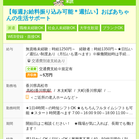
未読
【毎週お給料振り込み可能＊週払い】おばあちゃ
んの生活サポート
派遣
職種未経験OK
社会人未経験OK
大学生歓迎
ブランクOK
WEB登録・面接OK
無資格未経験：時給1250円～ 経験者：時給1350円～★日払い
給与
／週払い制度あり（月払いも選べます）※稼働開始時は手続き完
了次第のお支払いとなります。
交通費別途支給あり
交通費支給※規定有
交通費
～5万円
月収例
香川県高松市
勤務地
高松(香川県)駅
/
木太町駅
/
大町(香川県)駅
/
…
＜ご近所の老人ホームなど＞
★1日4時間～の時短シフトOK ★もちろんフルタイムシフトも可
勤務時間
能 ★スタート時間選べます 7:00～16:00 9:00～18:00 11:00～
20:00 など 残業なし！ ※Wワークの場合、他のお仕事と合わせ
週40時間超の就業はご案内できません ※法令に基づき、週20時
開始日はご相談ください！ ★職場が気に入れば、長期でも働け
期間
間以上勤務は社会保険への加入対象となります ※労働者派遣法
ます！
（日雇い派遣の原則禁止）により、短時間・短期間の就業はご
案内が難しい場合があります