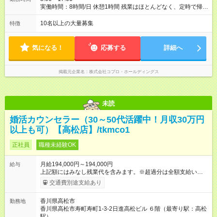
実働時間：8時間/日 休憩1時間 残業はほとんどなく、定時で帰れ
る日が多い働き方です。 毎日の業務は進捗管理や事務が中心な
ので、 「今日やるべき仕事」が終われば、自然と区切りをつけ
10名以上の大量募集
特徴
やすいのが特長。 突発的な対応も少なく、無理をさせない働き
方を大切にしています。
気になる！
応募する
詳細へ
掲載元企業名
株式会社コプロ・ホールディングス
未読
婚活カウンセラー（30～50代活躍中！月収30万円
以上も可）【高松店】/tkmco1
正社員
職種未経験OK
月給194,000円～194,000円
給与
上記額にはみなし残業代を含みます。※超過分は全額支給いたし
ます。 みなし残業代 14,000円／月 みなし残業時間 10時間／月
交通費別途支給あり
※月給は経験・スキルを考慮の上、決定します。 ※月給には、み
なし残業代（月10時間分、14,000円）を含みます。超過分は全
香川県高松市
勤務地
額支給。 ※上記の月給（固定給）に加えて、成果に応じた【イ
香川県高松市寿町寿町1-3-2日進高松ビル ６階（最寄り駅：高松
ンセンティブ】あり（年収例参照）。 ※試用期間は2ヶ月で、そ
駅）