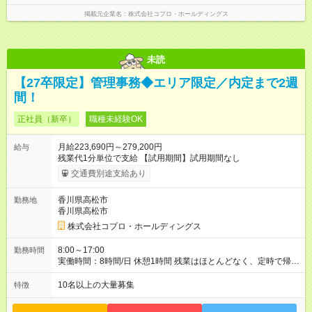
掲載元企業名
株式会社コプロ・ホールディングス
未読
【27卒限定】管理事務◆エリア限定／内定まで2週
間！
正社員（新卒）
職種未経験OK
月給223,690円～279,200円
給与
残業代1分単位で支給 【試用期間】試用期間なし
交通費別途支給あり
香川県高松市
勤務地
香川県高松市
株式会社コプロ・ホールディングス
8:00～17:00
勤務時間
実働時間：8時間/日 休憩1時間 残業はほとんどなく、定時で帰れ
る日が多い働き方です。 毎日の業務は進捗管理や事務が中心な
ので、 「今日やるべき仕事」が終われば、自然と区切りをつけ
10名以上の大量募集
特徴
やすいのが特長。 突発的な対応も少なく、無理をさせない働き
方を大切にしています。