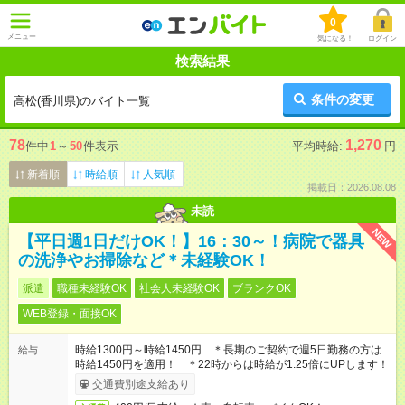
0
メニュー
気になる！
ログイン
検索結果
条件の変更
高松(香川県)のバイト一覧
78
1,270
件中
1
～
50
件表示
平均時給:
円
新着順
時給順
人気順
掲載日：2026.08.08
未読
NEW
【平日週1日だけOK！】16：30～！病院で器具
の洗浄やお掃除など＊未経験OK！
派遣
職種未経験OK
社会人未経験OK
ブランクOK
WEB登録・面接OK
時給1300円～時給1450円 ＊長期のご契約で週5日勤務の方は
給与
時給1450円を適用！ ＊22時からは時給が1.25倍にUPします！
交通費別途支給あり