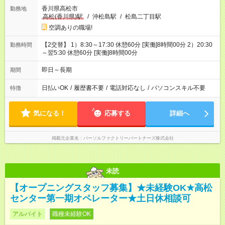
香川県高松市
勤務地
高松(香川県)駅
/
沖松島駅
/
松島二丁目駅
空調ありの職場!
【2交替】 1）8:30～17:30 休憩60分 [実働]8時間00分 2）20:30
勤務時間
～翌5:30 休憩60分 [実働]8時間00分
即日～長期
期間
日払いOK
/
履歴書不要
/
電話対応なし
/
パソコンスキル不要
特徴
気になる！
応募する
詳細へ
掲載元企業名
パーソルファクトリーパートナーズ株式会社
未読
【オープニングスタッフ募集】★未経験OK★高松
センター第一期オペレーター★土日休相談可
アルバイト
職種未経験OK