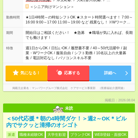
高松(香川県)駅
/
木太町駅
/
大町(香川県)駅
/
…
＜シニア向けマンション＞
★1日4時間～の時短シフトOK ★スタート時間選べます！ 7:00～
勤務時間
16:00 9:00～17:00 11:00～19:00 など 残業なし！ ※Wワークの
場合、他のお仕事と合わせ週40時間超の就業はご案内できませ
ん ※法令に基づき、週20時間以上勤務は社会保険への加入対象
開始日はご相談ください！ ★急募 ★職場が気に入れば、長期
期間
となります ※労働者派遣法（日雇い派遣の原則禁止）により、
でも働けます！
短時間・短期間の就業はご案内が難しい場合があります
週1日からOK
/
日払いOK
/
履歴書不要
/
40～50代活躍中
/
副
特徴
業・WワークOK
/
服装自由
/
シフト勤務
/
10名以上の大量募
集
/
電話対応なし
/
パソコンスキル不要
気になる！
応募する
詳細へ
掲載元企業名
マンパワーグループ株式会社 ケアサービス事業部 （医療福祉介護関連）
掲載日：2026.08.04
未読
＜50代応援＊朝の4時間ダケ！＞週2～OK＊ビル
内でサクッと清掃のオシゴト
派遣
職種未経験OK
大学生歓迎
ブランクOK
WEB登録・面接OK