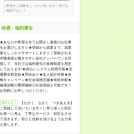
ご希望やご経験をしっかり伺います！何でも
ご相談下さい！
待遇・福利厚生
★あなたの希望を全てお聞きし最善のお仕事
をお選びします☆★登録から就業まで、就業
後もしっかりサポートします☆ご登録される
求職者様が働きやすい会社ナンバーワンを目
指して、当社では福利厚生の各種制度を用意
しております!★前払いシステム利用可能★交
通費全額支給★昇給あり★友人紹介特典★各
種キャンペーン★社会保険完備★有給休暇★
健康診断の費用補助◎出張登録も可能です！
お気軽にお申しつけください。
【ちかく、ながく、つきあえる】
ポイント！
ご登録して頂いている方々に寄り添った対応
を第一に考え、丁寧なサービス・対応をさせ
て頂きます。安心と信頼を頂けるようお力添
え致します。