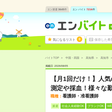
エン派遣
3645
件
エン バイト
7216
件
0
気になるリスト
保存した希
バイトTOP
中国・四国
高知県
高知市
掲載日 :
2026
/
08
/
05
【月1回だけ！】人
測定や採血！様々な
看護師・准看護師
職種：
派遣
社会人未経験OK
ブランクOK
W