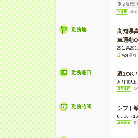
交通費別
車通
交通費
勤務地
高知県
車通勤O
高知県高
高知県内
勤務曜日
週1OK 
月1日以上
シ
休日休暇
勤務時間
シフト勤
8：00～1
基
残業時間