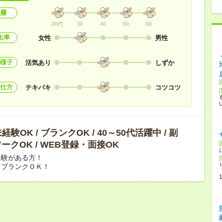
層
20代
30
40
50
60
比率
女性
男性
様子
活気あり
しずか
仕方
テキパキ
コツコツ
験OK / ブランクOK / 40～50代活躍中 / 副
ークOK / WEB登録・面接OK
経験がある方！
、ブランクＯＫ！