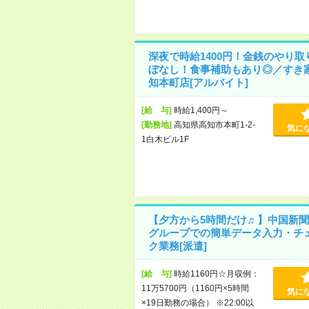
深夜で時給1400円！金銭のやり取
ぼなし！食事補助もあり◎／すき家
知本町店[アルバイト]
[給 与]
時給1,400円～
[勤務地]
高知県高知市本町1-2-
気に
1白木ビル1F
【夕方から5時間だけ♬】中国新聞
グループでの簡単データ入力・チ
ク業務[派遣]
[給 与]
時給1160円☆月収例：
11万5700円（1160円×5時間
気に
×19日勤務の場合） ※22:00以