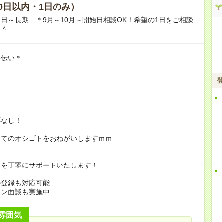
0日以内・1日のみ）
日～長期 ＊9月～10月～開始日相談OK！希望の1日をご相談
＾＾
手伝い＊
定
定
応なし！
してのオシゴトをおねがいしますｍｍ
――――――――――――――――――――――――――
しを丁寧にサポートいたします！
の登録も対応可能
イン面談も実施中
雰囲気