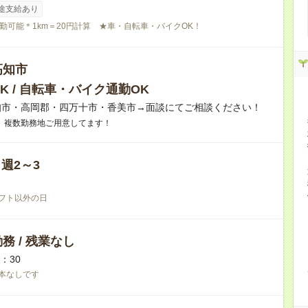
途支給あり
勤可能＊1km＝20円計算 ★車・自転車・バイクOK！
高知市
K / 自転車・バイク通勤OK
知市・高岡郡・四万十市・香美市→面談にてご相談ください！
、複数勤務地ご用意してます！
/ 週2～3
フト以外の日
務 / 残業なし
6：30
本なしです