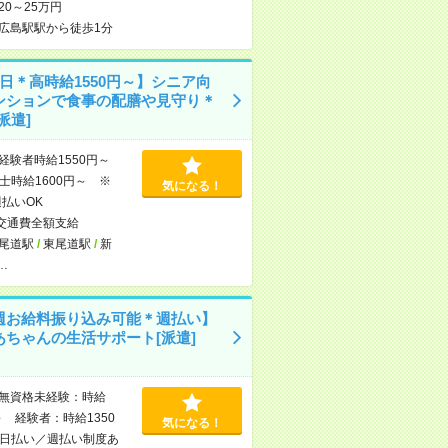
20～25万円
広島駅駅から徒歩1分
日＊高時給1550円～】シニア向
ンションで食事の配膳や見守り＊
派遣]
経験者時給1550円～
士時給1600円～ ※
気になる！
週払いOK
交通費全額支給
尾道駅
/
東尾道駅
/
新
…
週お給料振り込み可能＊週払い】
あちゃんの生活サポート[派遣]
無資格未経験：時給
～ 経験者：時給1350
気になる！
日払い／週払い制度あ