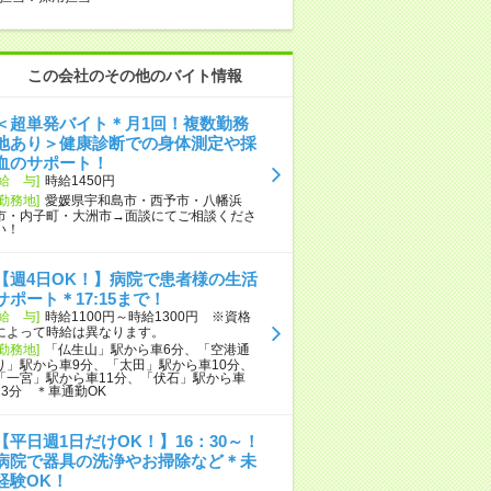
この会社のその他のバイト情報
＜超単発バイト＊月1回！複数勤務
地あり＞健康診断での身体測定や採
血のサポート！
[給 与]
時給1450円
[勤務地]
愛媛県宇和島市・西予市・八幡浜
市・内子町・大洲市→面談にてご相談くださ
い！
【週4日OK！】病院で患者様の生活
サポート＊17:15まで！
[給 与]
時給1100円～時給1300円 ※資格
によって時給は異なります。
[勤務地]
「仏生山」駅から車6分、「空港通
り」駅から車9分、「太田」駅から車10分、
「一宮」駅から車11分、「伏石」駅から車
13分 ＊車通勤OK
【平日週1日だけOK！】16：30～！
病院で器具の洗浄やお掃除など＊未
経験OK！