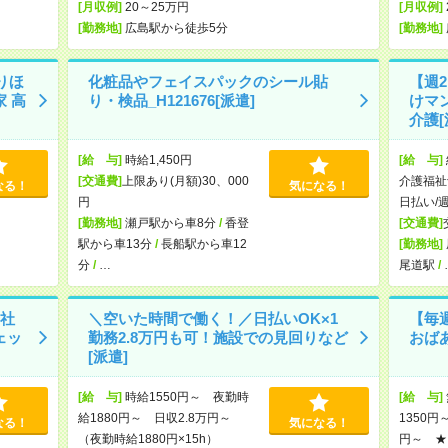
[月収例]
20～25万円
[月収例]
[勤務地]
広島駅から徒歩5分
[勤務地]
りほ
化粧品やフェイスパックのシール貼
【週2
 高
り・検品_H121676[派遣]
けマ
介護[
[給 与]
時給1,450円
[給 与]
[交通費]
上限あり(月額)30、000
介護福祉
なる！
気になる！
円
日払い/
[勤務地]
瀬戸駅から車8分
/
香登
[交通費]
駅から車13分
/
長船駅から車12
[勤務地]
分
/
…
尾道駅
/
社
＼空いた時間で働く！／日払いOK×1
【毎
ェッ
勤務2.8万円も可！施設での見回りなど
おば
[派遣]
[給 与]
時給1550円～ 夜勤時
[給 与]
給1880円～ 日収2.8万円～
1350円
なる！
気になる！
（夜勤時給1880円×15h）
円～ ★