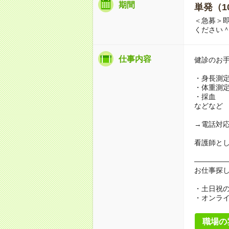
期間
単発（1
＜急募＞即
ください
仕事内容
健診のお
・身長測
・体重測
・採血
などなど
→電話対
看護師と
――――
お仕事探
・土日祝
・オンラ
職場の