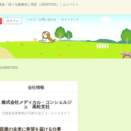
！様々な勤務地ご用意（106007033）｜エンバイト
ヘルプ・お問い合わせ
サイトマップ
ログイン
007033）
会社情報
株式会社メディカル・コンシェルジ
ュ 高松支社
労働者派遣事業許可番号:派１３－０７０６０７
医療の未来に希望を届ける仕事