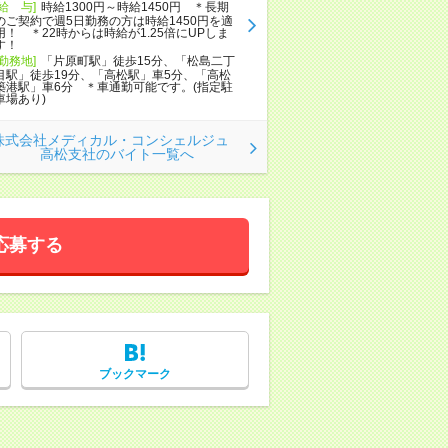
[給 与]
時給1300円～時給1450円 ＊長期
のご契約で週5日勤務の方は時給1450円を適
用！ ＊22時からは時給が1.25倍にUPしま
す！
[勤務地]
「片原町駅」徒歩15分、「松島二丁
目駅」徒歩19分、「高松駅」車5分、「高松
築港駅」車6分 ＊車通勤可能です。(指定駐
車場あり)
株式会社メディカル・コンシェルジュ
高松支社のバイト一覧へ
応募する
ブックマーク