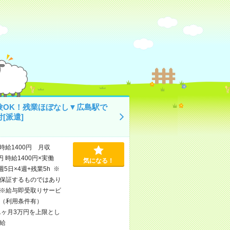
験OK！残業ほぼなし▼広島駅で
[派遣]
時給1400円 月収
円 時給1400円×実働
気になる！
×週5日×4週+残業5h ※
保証するものではあり
※給与即受取りサービ
（利用条件有）
1ヶ月3万円を上限とし
給