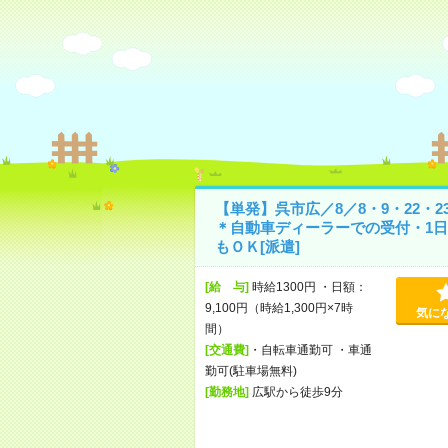
【単発】呉市広／8／8・9・22・2
＊自動車ディーラーでの受付・1日
もＯＫ[派遣]
[給 与]
時給1300円 ・日額：
9,100円（時給1,300円×7時
気に
間）
[交通費]
・自転車通勤可 ・車通
勤可(駐車場無料)
[勤務地]
広駅から徒歩9分