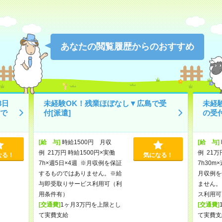
あなたの閲覧履歴からのおすすめ
3日
未経験OK！残業ほぼなし▼広島で受
未経
で
付[派遣]
の受付
[給 与]
時給1500円 月収
[給 与]
例 21万円 時給1500円×実働
例 21万
なる！
気になる！
7h×週5日×4週 ※月収例を保証
7h30m
するものではありません。※給
月収例を
与即受取りサービス利用可（利
ません。
用条件有）
ス利用可
[交通費]
1ヶ月3万円を上限とし
[交通費]
て実費支給
て実費支