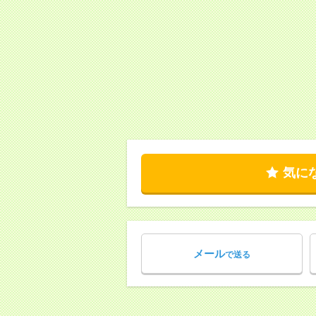
気に
メール
で送る