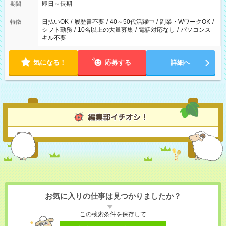
即日～長期
期間
日払いOK
/
履歴書不要
/
40～50代活躍中
/
副業・WワークOK
/
特徴
シフト勤務
/
10名以上の大量募集
/
電話対応なし
/
パソコンス
キル不要
気になる！
応募する
詳細へ
お気に入りの仕事は見つかりましたか？
この検索条件を保存して