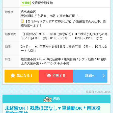
交通費全額支給
交通費
広島市南区
勤務地
天神川駅
/
宇品五丁目駅
/
猿猴橋町駅
/
…
【自宅からドアtoドアで30分以内】介護施設でのお仕事。勤
務地選べます！
【日勤のみ】9:00～18:00（休憩60分） ■ご希望があればその他
勤務時間
シフトもOK！ （例）8:30～17:30 10:00～19:00 など
「家族とお休みを合わせたい」 「できれば残業はしたくない」
など、あなたのご希望に沿ったお仕事をご紹介します！ ※Wワ
2ヶ月～ ■ご応募から最短3日後に開始可能 9月～、10月スタ
期間
ーク希望の方へ 今ご覧のお仕事で希望する勤務時間と、もう1つ
ートもOK！
のお仕事の勤務時間。 合計で週40時間を超える場合は応募でき
ません
履歴書不要
/
40～50代活躍中
/
服装自由
/
シフト勤務
/
10名以
特徴
上の大量募集
/
パソコンスキル不要
気になる！
応募する
詳細へ
掲載日：2026.08.05
未読
未経験OK！残業ほぼなし▼車通勤OK＊南区役