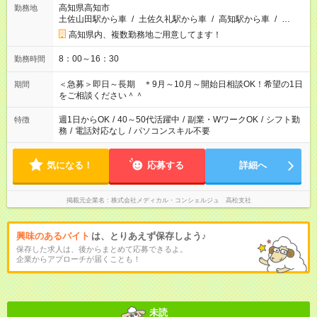
高知県高知市
勤務地
土佐山田駅から車
/
土佐久礼駅から車
/
高知駅から車
/
…
高知県内、複数勤務地ご用意してます！
8：00～16：30
勤務時間
＜急募＞即日～長期 ＊9月～10月～開始日相談OK！希望の1日
期間
をご相談ください＾＾
週1日からOK
/
40～50代活躍中
/
副業・WワークOK
/
シフト勤
特徴
務
/
電話対応なし
/
パソコンスキル不要
気になる！
応募する
詳細へ
掲載元企業名
株式会社メディカル・コンシェルジュ 高松支社
興味のあるバイト
は、とりあえず保存しよう♪
保存した求人は、後からまとめて応募できるよ。
企業からアプローチが届くことも！
未読