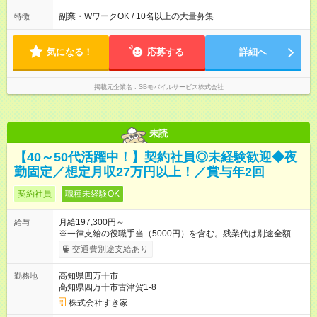
残業は月平均5時間程度です
副業・WワークOK / 10名以上の大量募集
特徴
気になる！
応募する
詳細へ
掲載元企業名
SBモバイルサービス株式会社
未読
【40～50代活躍中！】契約社員◎未経験歓迎◆夜
勤固定／想定月収27万円以上！／賞与年2回
契約社員
職種未経験OK
月給197,300円～
給与
※一律支給の役職手当（5000円）を含む。残業代は別途全額支
給。 ※深夜勤務手当は、残業時間等により変動します。 ※想定
交通費別途支給あり
月収27万円以上 ※最大4回昇給のチャンスあり ※賞与年2回支給
【試用期間】試用期間なし
高知県四万十市
勤務地
高知県四万十市古津賀1-8
株式会社すき家