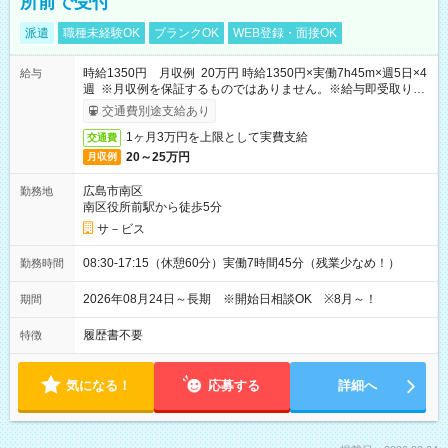
所前で受付
派遣
職種未経験OK
ブランクOK
WEB登録・面接OK
時給1350円 月収例 20万円 時給1350円×実働7h45m×週5日×4
給与
週 ※月収例を保証するものではありません。※給与即受取りサ
ービス利用可（利用条件有）
交通費別途支給あり
1ヶ月3万円を上限として実費支給
交通費
20～25万円
月収例
広島市南区
勤務地
南区役所前駅から徒歩5分
サ－ビス
08:30-17:15（休憩60分）実働7時間45分（残業少なめ！）
勤務時間
2026年08月24日～長期 ※開始日相談OK ※8月～！
期間
履歴書不要
特徴
気になる！
応募する
詳細へ