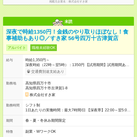
掲載元企業名
株式会社すき家
未読
深夜で時給1350円！金銭のやり取りほぼなし！食
事補助もあり◎／すき家 56号四万十古津賀店
アルバイト
職種未経験OK
時給1,350円～
給与
深夜時給（22時～翌5時）：1350円 【試用期間】試用期間あり
試用期間の長さ：1ヶ月 雇用形態、給与は本採用時と同じです。
交通費別途支給あり
試用期間の実態は30日（※条件変更なし）ですが、切り上げで
一ヶ月とさせていただきます。 研修制度あり：15時間(研修中も
高知県四万十市
勤務地
同時給）
高知県四万十市古津賀1-8
株式会社すき家
シフト制
勤務時間
1日あたりの実働時間：最大7時間/日 【深夜帯】22:00～翌5:00
週2日～・1日2h～OK◎ ※22:00から翌5:00までは18歳以上の方
のみ勤務可能です（18歳未満の深夜業務禁止のため） ★深夜で
春・夏・冬休み期間限定
期間
も安心して働けます★ すき家では、ワンオペを禁止していま
す。 必ず、2名以上での勤務を行いますので、安心して働けま
副業・WワークOK
特徴
す。