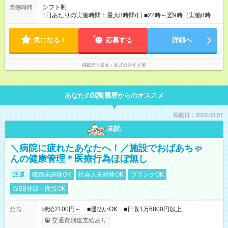
シフト制
勤務時間
1日あたりの実働時間：最大8時間/日 ■22時～翌9時（実働8時
間） ※上記はあくまでも一例です。店舗により、時間が前後す
る場合・残業がある場合があります。 ★0時～9時は必ず2名以上
気になる！
のシフトを組んでいます。 ★各店舗のサポートのために本社に
応募する
詳細へ
「24時間対応」の専門部署があります。
掲載元企業名
株式会社すき家
あなたの閲覧履歴からのオススメ
掲載日：2026.08.07
未読
＼病院に疲れたあなたへ！／施設でおばあちゃ
んの健康管理＊医療行為ほぼ無し
派遣
職種未経験OK
社会人未経験OK
ブランクOK
WEB登録・面接OK
時給2100円～ ■週払いOK ■日収1万6800円以上
給与
交通費別途支給あり