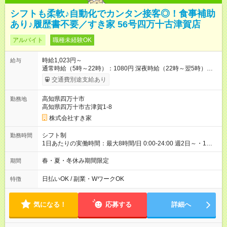
シフトも柔軟♪自動化でカンタン接客◎！食事補助
あり♪履歴書不要／すき家 56号四万十古津賀店
アルバイト
職種未経験OK
時給1,023円～
給与
通常時給（5時～22時）：1080円 深夜時給（22時～翌5時）：
1350円 高校生時給：1023円 【特別手当】早朝手当（5：00-9：
交通費別途支給あり
00）時給+150円 【試用期間】試用期間あり 試用期間の長さ：1
ヶ月 雇用形態、給与は本採用時と同じです。 試用期間の実態は
高知県四万十市
勤務地
30日（※条件変更なし）ですが、切り上げで一ヶ月とさせてい
高知県四万十市古津賀1-8
ただきます。 研修制度あり：15時間(研修中も同時給）
株式会社すき家
シフト制
勤務時間
1日あたりの実働時間：最大8時間/日 0:00-24:00 週2日～・1日
2h～OK ＜シフト例＞ 〇朝帯 5:00-9:00 〇昼帯 9:00-14:00 〇午
後帯 14:00-18:00 〇夜帯 18:00-22:00 〇深夜帯 22:00-翌5:00 基
春・夏・冬休み期間限定
期間
本は固定シフトですが家庭の都合などイレギュラーには対応し
ます♪
日払いOK / 副業・WワークOK
特徴
気になる！
応募する
詳細へ