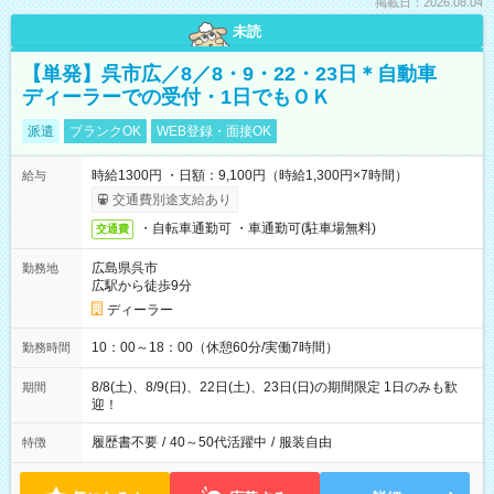
掲載日：2026.08.04
未読
【単発】呉市広／8／8・9・22・23日＊自動車
ディーラーでの受付・1日でもＯＫ
派遣
ブランクOK
WEB登録・面接OK
時給1300円 ・日額：9,100円（時給1,300円×7時間）
給与
交通費別途支給あり
・自転車通勤可 ・車通勤可(駐車場無料)
交通費
広島県呉市
勤務地
広駅から徒歩9分
ディーラー
10：00～18：00（休憩60分/実働7時間）
勤務時間
8/8(土)、8/9(日)、22日(土)、23日(日)の期間限定 1日のみも歓
期間
迎！
履歴書不要
/
40～50代活躍中
/
服装自由
特徴