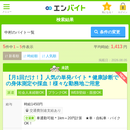
0
メニュー
気になる！
ログイン
検索結果
条件の変更
中村のバイト一覧
5
1,413
件中
1
～
5
件表示
平均時給:
円
新着順
時給順
人気順
掲載日：2026.08.05
未読
NEW
【月1回だけ！】人気の単発バイト＊健康診断で
の身体測定や採血！様々な勤務地ご用意
派遣
社会人未経験OK
ブランクOK
WEB登録・面接OK
時給1450円
給与
交通費別途支給あり
車通勤可能＊1km＝20円計算 ★車・自転車・バイク
交通費
OK！