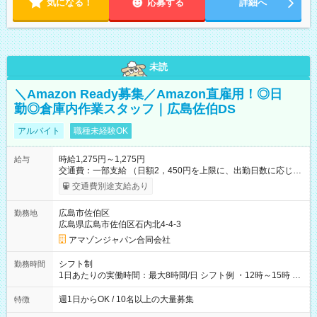
気になる！
応募する
詳細へ
未読
＼Amazon Ready募集／Amazon直雇用！◎日
勤◎倉庫内作業スタッフ｜広島佐伯DS
アルバイト
職種未経験OK
時給1,275円～1,275円
給与
交通費：一部支給 （日額2，450円を上限に、出勤日数に応じて
実費支給） ※22:00～翌5:00までは時給25%UP！ ■給与前払い
交通費別途支給あり
制度あり ※前払い額の上限あり、手数料無料（Amazon負担）
そのほか所定の条件が適用されます 【試用期間】試用期間なし
広島市佐伯区
勤務地
広島県広島市佐伯区石内北4-4-3
アマゾンジャパン合同会社
シフト制
勤務時間
1日あたりの実働時間：最大8時間/日 シフト例 ・12時～15時 入
社後、就業可能シフトをご確認の上、申請してください。
週1日からOK / 10名以上の大量募集
特徴