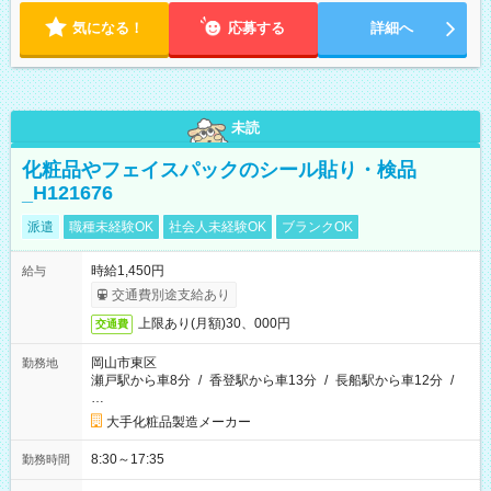
気になる！
応募する
詳細へ
未読
化粧品やフェイスパックのシール貼り・検品
_H121676
派遣
職種未経験OK
社会人未経験OK
ブランクOK
時給1,450円
給与
交通費別途支給あり
上限あり(月額)30、000円
交通費
岡山市東区
勤務地
瀬戸駅から車8分
/
香登駅から車13分
/
長船駅から車12分
/
…
大手化粧品製造メーカー
8:30～17:35
勤務時間