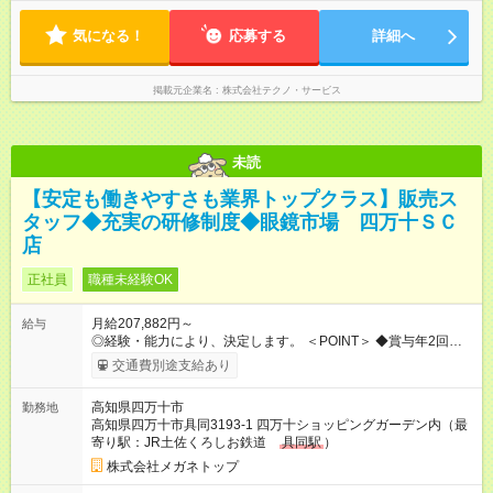
気になる！
応募する
詳細へ
掲載元企業名
株式会社テクノ・サービス
未読
【安定も働きやすさも業界トップクラス】販売ス
タッフ◆充実の研修制度◆眼鏡市場 四万十ＳＣ
店
正社員
職種未経験OK
月給207,882円～
給与
◎経験・能力により、決定します。 ＜POINT＞ ◆賞与年2回・昇
給年2回 ◆各種手当（時間外、役職など）も充実 【年収例】 ▼1
交通費別途支給あり
年目：年収314万円 ▼2年目：年収347万円 ▼3年目：年収370万
円 【試用期間】試用期間あり 試用期間の長さ：3ヶ月 雇用形
高知県四万十市
勤務地
態、給与は本採用時と同じです。
高知県四万十市具同3193-1 四万十ショッピングガーデン内（最
寄り駅：JR土佐くろしお鉄道
具同駅
）
株式会社メガネトップ