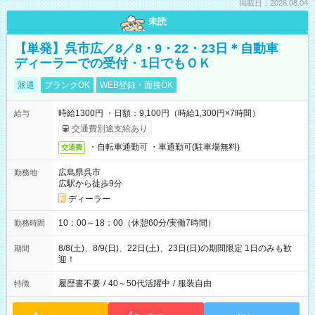
掲載日：2026.08.04
未読
【単発】呉市広／8／8・9・22・23日＊自動車
ディーラーでの受付・1日でもＯＫ
派遣
ブランクOK
WEB登録・面接OK
時給1300円 ・日額：9,100円（時給1,300円×7時間）
給与
交通費別途支給あり
・自転車通勤可 ・車通勤可(駐車場無料)
交通費
広島県呉市
勤務地
広駅から徒歩9分
ディーラー
10：00～18：00（休憩60分/実働7時間）
勤務時間
8/8(土)、8/9(日)、22日(土)、23日(日)の期間限定 1日のみも歓
期間
迎！
履歴書不要
/
40～50代活躍中
/
服装自由
特徴