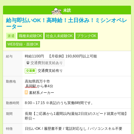
未読
給与即払いOK！高時給！土日休み！ミシンオペレ
ーター
派遣
職種未経験OK
社会人未経験OK
ブランクOK
WEB登録・面接OK
時給1100円 【月収例】193,600円以上可能
給与
交通費別途支給あり
交通費支給有り
交通費
高知県四万十市
勤務地
具同駅
から車4分
素材系メーカー
8:00～17:15 ※表記のうち実働8時間です。
勤務時間
長期【ご応募から1週間以内(最短2日目)のスピード就業が可能】
期間
即日～
日払いOK
/
履歴書不要
/
電話対応なし
/
パソコンスキル不要
特徴