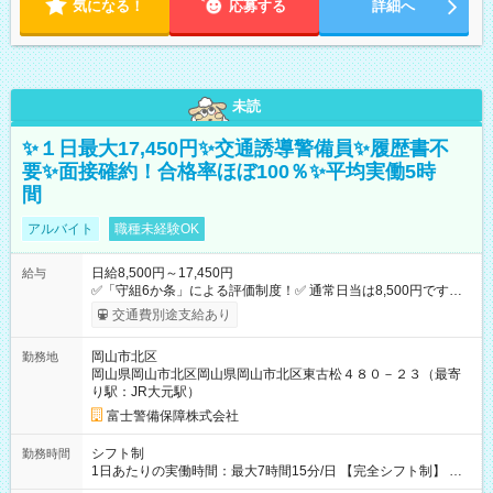
気になる！
応募する
詳細へ
未読
✨１日最大17,450円✨交通誘導警備員✨履歴書不
要✨面接確約！合格率ほぼ100％✨平均実働5時
間
アルバイト
職種未経験OK
日給8,500円～17,450円
給与
✅「守組6か条」による評価制度！✅ 通常日当は8,500円ですが
上記評価制度により「S級隊員」と認定されれば10,000円の日当
交通費別途支給あり
を支給します。 (1)上記勤務者が交通2級資格者の場合10,000円
+1500円＝11,500円 (2)上記現場が深夜の場合 11,500×1.25＝
岡山市北区
勤務地
14,375円 (3)上記現場が日祝深夜の場合 17,250円 (4)上記勤務
岡山県岡山市北区岡山県岡山市北区東古松４８０－２３（最寄
者が現場までの運転者の場合17,250+200円＝17,450円 -----------
り駅：JR大元駅）
------------------------------- *最高日当額 17,450円* （実働時間5
時間の場合、時給3,490円） ------------------------------------------ よ
富士警備保障株式会社
り上位の資格取得やリーダー手当を取得すると ”さらに”加算さ
れます！ ※日当支給時振込手数料等は一切ありません。 【試用
シフト制
勤務時間
期間】試用期間なし
1日あたりの実働時間：最大7時間15分/日 【完全シフト制】 例
(1) 8：00~17:00（休憩１h） 例(2) 13:00~16:00（早上がりでも