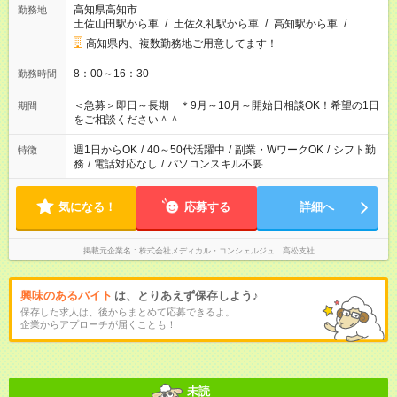
高知県高知市
勤務地
土佐山田駅から車
/
土佐久礼駅から車
/
高知駅から車
/
…
高知県内、複数勤務地ご用意してます！
8：00～16：30
勤務時間
＜急募＞即日～長期 ＊9月～10月～開始日相談OK！希望の1日
期間
をご相談ください＾＾
週1日からOK
/
40～50代活躍中
/
副業・WワークOK
/
シフト勤
特徴
務
/
電話対応なし
/
パソコンスキル不要
気になる！
応募する
詳細へ
掲載元企業名
株式会社メディカル・コンシェルジュ 高松支社
興味のあるバイト
は、とりあえず保存しよう♪
保存した求人は、後からまとめて応募できるよ。
企業からアプローチが届くことも！
未読