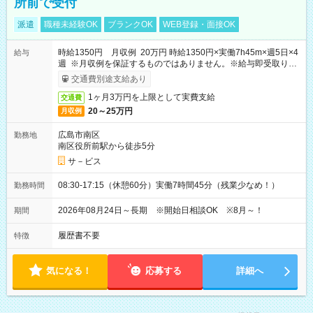
所前で受付
派遣
職種未経験OK
ブランクOK
WEB登録・面接OK
時給1350円 月収例 20万円 時給1350円×実働7h45m×週5日×4
給与
週 ※月収例を保証するものではありません。※給与即受取りサ
ービス利用可（利用条件有）
交通費別途支給あり
1ヶ月3万円を上限として実費支給
交通費
20～25万円
月収例
広島市南区
勤務地
南区役所前駅から徒歩5分
サ－ビス
08:30-17:15（休憩60分）実働7時間45分（残業少なめ！）
勤務時間
2026年08月24日～長期 ※開始日相談OK ※8月～！
期間
履歴書不要
特徴
気になる！
応募する
詳細へ