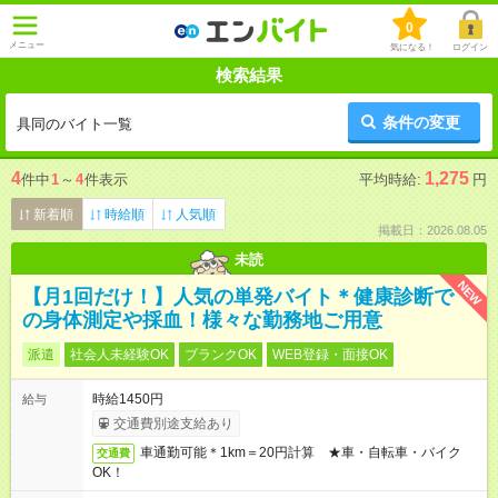
0
メニュー
気になる！
ログイン
検索結果
条件の変更
具同のバイト一覧
4
1,275
件中
1
～
4
件表示
平均時給:
円
新着順
時給順
人気順
掲載日：2026.08.05
未読
NEW
【月1回だけ！】人気の単発バイト＊健康診断で
の身体測定や採血！様々な勤務地ご用意
派遣
社会人未経験OK
ブランクOK
WEB登録・面接OK
時給1450円
給与
交通費別途支給あり
車通勤可能＊1km＝20円計算 ★車・自転車・バイク
交通費
OK！