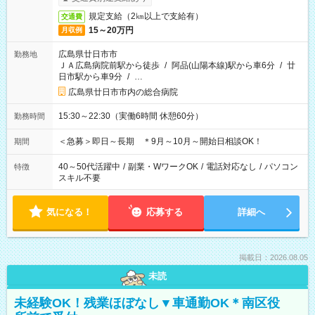
規定支給（2㎞以上で支給有）
交通費
15～20万円
月収例
広島県廿日市市
勤務地
ＪＡ広島病院前駅から徒歩
/
阿品(山陽本線)駅から車6分
/
廿
日市駅から車9分
/
…
広島県廿日市市内の総合病院
15:30～22:30（実働6時間 休憩60分）
勤務時間
＜急募＞即日～長期 ＊9月～10月～開始日相談OK！
期間
40～50代活躍中
/
副業・WワークOK
/
電話対応なし
/
パソコン
特徴
スキル不要
気になる！
応募する
詳細へ
掲載日：2026.08.05
未読
未経験OK！残業ほぼなし▼車通勤OK＊南区役