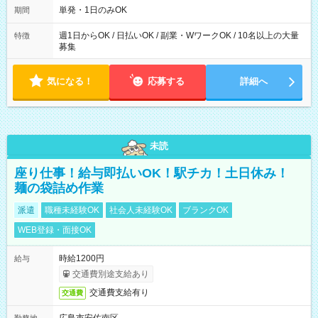
全額支給！） 例(3) 21:00~5:00（夜勤なら日当1.25倍！！）
単発・1日のみOK
期間
週1日からOK / 日払いOK / 副業・WワークOK / 10名以上の大量
特徴
募集
気になる！
応募する
詳細へ
未読
座り仕事！給与即払いOK！駅チカ！土日休み！
麺の袋詰め作業
派遣
職種未経験OK
社会人未経験OK
ブランクOK
WEB登録・面接OK
時給1200円
給与
交通費別途支給あり
交通費支給有り
交通費