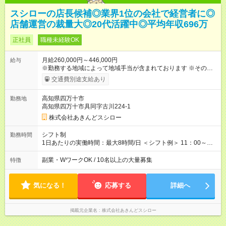
スシローの店長候補◎業界1位の会社で経営者に◎
店舗運営の裁量大◎20代活躍中◎平均年収696万
正社員
職種未経験OK
月給260,000円～446,000円
給与
※勤務する地域によって地域手当が含まれております ※その他ブ
ロック外勤務手当を支給。1分単位での残業代（100％支給）や
交通費別途支給あり
年3回の賞与、諸手当も別途支給します。 ＜月給例＞ 【例1】転
勤のない「エリア限定勤務制度」の場合 東京23区内勤務の場
高知県四万十市
勤務地
合：月給28万円＋残業代・諸手当 ※地域手当2万円が含まれま
高知県四万十市具同字古川224-1
す。 【例2】転居可能の「ブロック限定勤務制度」の場合 ブロ
ック外東京23区内勤務の場合：月給29万5000円＋残業代・諸手
株式会社あきんどスシロー
当 ※地域手当2万円やブロック外勤務手当1万5000円が含まれま
す。 ＜水準以上の収入を得られる環境！＞ 全社員の平均年収は
シフト制
勤務時間
603万円（平均月給38万9000円／2025年度実績）で、店長の平
1日あたりの実働時間：最大8時間/日 ＜シフト例＞ 11：00～
均年収は696万円（平均月給43万9000円／2025年度実績）。 さ
20：00、12：00～21：00、15：00～24：00 ※1ヶ月単位の変
らに自己負担額2万円の寮や各種手当があるため「前職より貯金
形労働時間制（週平均実働40時間） ◎残業は月30h程度。1店舗
副業・WワークOK / 10名以上の大量募集
特徴
できている」と話す社員が多くいます！ 【試用期間】試用期間
に複数社員が配属されるためシフトを調整しやすいのが特徴。
あり 試用期間の長さ：3ヶ月 雇用形態、給与は本採用時と同じ
出勤前にジムに通う社員も多くいま す。繁忙期以外は1日通して
です。
働くことがほぼありません！
気になる！
応募する
詳細へ
掲載元企業名
株式会社あきんどスシロー