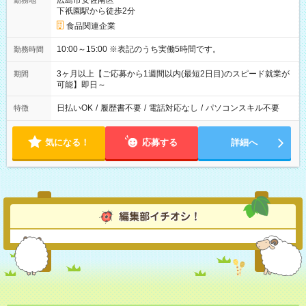
広島市安佐南区
勤務地
下祇園駅から徒歩2分
食品関連企業
10:00～15:00 ※表記のうち実働5時間です。
勤務時間
3ヶ月以上【ご応募から1週間以内(最短2日目)のスピード就業が
期間
可能】即日～
日払いOK
/
履歴書不要
/
電話対応なし
/
パソコンスキル不要
特徴
気になる！
応募する
詳細へ