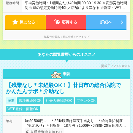
平均労働時間：1週間あたり40時間 09:30-19:30 ※変形労働時間
勤務時間
制 ※週の想定労働時間40h／店舗により異なる ※副業・Wワーク
不可 平均労働時間：1週間あたり40時間 09:30-19:30 ※変形労働
時間制 ※週の想定労働時間40h／店舗により異なる ※副業・Wワ
気になる！
ーク不可
応募する
詳細へ
掲載元企業名
株式会社メガネトップ
あなたの閲覧履歴からのオススメ
掲載日：2026.08.06
未読
【残業なし＊未経験OK！】廿日市の総合病院で
かんたんサポ＊介助なし
派遣
職種未経験OK
社会人未経験OK
ブランクOK
WEB登録・面接OK
時給1500円～ ＊22時以降は深夜手当あり ＊給与前払制度
給与
（規定あり）＊月収例：18万円（1500円×6時間×20日勤務の場
合）
交通費別途支給あり