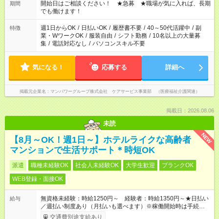
ん ※法令に基づき、週20時間以上勤務は社会保険への加入対象
開始日はご相談ください！ ★急募 ★職場が気に入れば、長期
期間
となります ※労働者派遣法（日雇い派遣の原則禁止）により、
でも働けます！
短時間・短期間の就業はご案内が難しい場合があります
週1日からOK
/
日払いOK
/
履歴書不要
/
40～50代活躍中
/
副
特徴
業・WワークOK
/
服装自由
/
シフト勤務
/
10名以上の大量募
集
/
電話対応なし
/
パソコンスキル不要
気になる！
応募する
詳細へ
掲載元企業名
マンパワーグループ株式会社 ケアサービス事業部 （医療福祉介護関連）
掲載日：2026.08.06
未読
NEW
【8月～OK！週1日～】ホテルライクな高齢者
マンションで生活サポート＊時短OK
派遣
職種未経験OK
社会人未経験OK
大学生歓迎
ブランクOK
WEB登録・面接OK
無資格未経験：時給1250円～ 経験者：時給1350円～★日払い
給与
／週払い制度あり（月払いも選べます）※稼働開始時は手続き完
了次第のお支払いとなります。
交通費別途支給あり