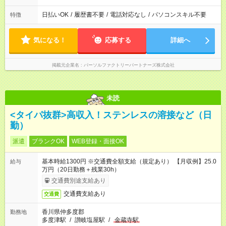
日払いOK
/
履歴書不要
/
電話対応なし
/
パソコンスキル不要
特徴
気になる！
応募する
詳細へ
掲載元企業名
パーソルファクトリーパートナーズ株式会社
未読
<タイパ抜群>高収入！ステンレスの溶接など（日
勤）
派遣
ブランクOK
WEB登録・面接OK
基本時給1300円 ※交通費全額支給（規定あり） 【月収例】25.0
給与
万円（20日勤務＋残業30h）
交通費別途支給あり
交通費支給あり
交通費
香川県仲多度郡
勤務地
多度津駅
/
讃岐塩屋駅
/
金蔵寺駅