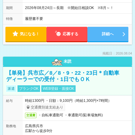
2026年08月24日～長期 ※開始日相談OK ※8月～！
期間
履歴書不要
特徴
気になる！
応募する
詳細へ
掲載日：2026.08.04
未読
【単発】呉市広／8／8・9・22・23日＊自動車
ディーラーでの受付・1日でもＯＫ
派遣
ブランクOK
WEB登録・面接OK
時給1300円 ・日額：9,100円（時給1,300円×7時間）
給与
交通費別途支給あり
・自転車通勤可 ・車通勤可(駐車場無料)
交通費
広島県呉市
勤務地
広駅から徒歩9分