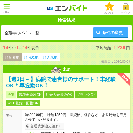
0
メニュー
気になる！
ログイン
検索結果
条件の変更
金蔵寺のバイト一覧
14
1,238
件中
1
～
14
件表示
平均時給:
円
新着順
時給順
人気順
掲載日：2026.08.09
未読
NEW
【週3日～】病院で患者様のサポート！未経験
OK＊車通勤OK！
派遣
職種未経験OK
社会人未経験OK
ブランクOK
WEB登録・面接OK
時給1100円～時給1350円 ※資格、経験などにより時給を設定
給与
させていただきます。
交通費別途支給あり