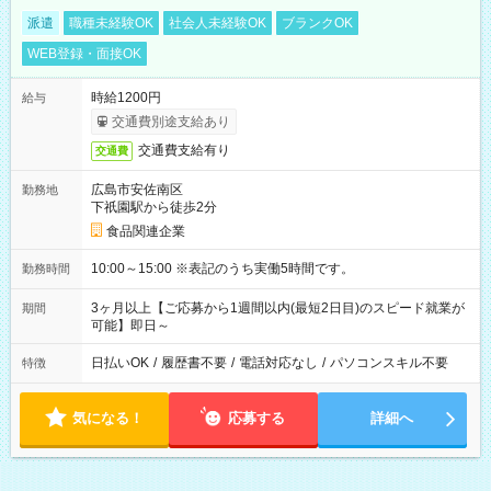
派遣
職種未経験OK
社会人未経験OK
ブランクOK
WEB登録・面接OK
時給1200円
給与
交通費別途支給あり
交通費支給有り
交通費
広島市安佐南区
勤務地
下祇園駅から徒歩2分
食品関連企業
10:00～15:00 ※表記のうち実働5時間です。
勤務時間
3ヶ月以上【ご応募から1週間以内(最短2日目)のスピード就業が
期間
可能】即日～
日払いOK
/
履歴書不要
/
電話対応なし
/
パソコンスキル不要
特徴
気になる！
応募する
詳細へ