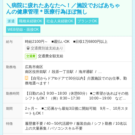
＼病院に疲れたあなたへ！／施設でおばあちゃ
んの健康管理＊医療行為ほぼ無し
派遣
職種未経験OK
社会人未経験OK
ブランクOK
WEB登録・面接OK
時給2100円～ ■週払いOK ■日収1万6800円以上
給与
交通費別途支給あり
交通費全額支給
交通費
広島市南区
勤務地
南区役所前駅
/
段原一丁目駅
/
海岸通駅
/
…
【自宅からドアtoドアで30分以内】介護施設でのお仕事。勤
務地選べます！
【日勤のみ】9:00～18:00（休憩60分） ■ご希望があればその他
勤務時間
シフトもOK！ （例）8:30～17:30 10:00～19:00 など
「家族とお休みを合わせたい」 「できれば残業はしたくない」
など、あなたのご希望に沿ったお仕事をご紹介します！ ※Wワ
2ヶ月～ ■ご応募から最短3日後に開始可能 9月～、10月スタ
期間
ーク希望の方へ 今ご覧のお仕事で希望する勤務時間と、もう1つ
ートもOK！
のお仕事の勤務時間。 合計で週40時間を超える場合は応募でき
ません
履歴書不要
/
40～50代活躍中
/
服装自由
/
シフト勤務
/
10名以
特徴
上の大量募集
/
パソコンスキル不要