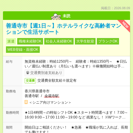
掲載日：2026.08.09
未読
NEW
善通寺市【週1日～】ホテルライクな高齢者マン
ションで生活サポート
派遣
職種未経験OK
社会人未経験OK
大学生歓迎
ブランクOK
WEB登録・面接OK
無資格未経験：時給1250円～ 経験者：時給1350円～ ★日払
給与
い／週払い制度あり（月払いも選べます）※稼働開始時は手続き
完了次第のお支払いとなります。
交通費別途支給あり
交通費全額支給※規定有
交通費
香川県善通寺市
勤務地
善通寺駅
/
金蔵寺駅
＜シニア向けマンション＞
★1日4時間～の時短シフトOK ★スタート時間選べます！ 7:00～
勤務時間
16:00 9:00～17:00 11:00～19:00 など 残業なし！ ※Wワークの
場合、他のお仕事と合わせ週40時間超の就業はご案内できませ
ん ※法令に基づき、週20時間以上勤務は社会保険への加入対象
開始日はご相談ください！ ★急募 ★職場が気に入れば、長期
期間
となります ※労働者派遣法（日雇い派遣の原則禁止）により、
でも働けます！