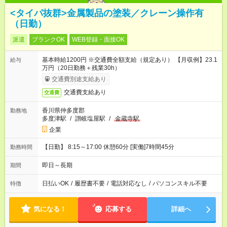
<タイパ抜群>金属製品の塗装／クレーン操作有
（日勤）
派遣
ブランクOK
WEB登録・面接OK
基本時給1200円 ※交通費全額支給（規定あり） 【月収例】23.1
給与
万円（20日勤務＋残業30h）
交通費別途支給あり
交通費支給あり
交通費
香川県仲多度郡
勤務地
多度津駅
/
讃岐塩屋駅
/
金蔵寺駅
企業
【日勤】 8:15～17:00 休憩60分 [実働]7時間45分
勤務時間
即日～長期
期間
日払いOK
/
履歴書不要
/
電話対応なし
/
パソコンスキル不要
特徴
気になる！
応募する
詳細へ