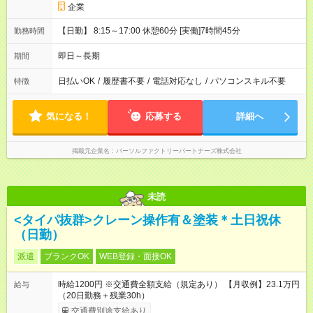
企業
【日勤】 8:15～17:00 休憩60分 [実働]7時間45分
勤務時間
即日～長期
期間
日払いOK
/
履歴書不要
/
電話対応なし
/
パソコンスキル不要
特徴
気になる！
応募する
詳細へ
掲載元企業名
パーソルファクトリーパートナーズ株式会社
未読
<タイパ抜群>クレーン操作有＆塗装＊土日祝休
（日勤）
派遣
ブランクOK
WEB登録・面接OK
時給1200円 ※交通費全額支給（規定あり） 【月収例】23.1万円
給与
（20日勤務＋残業30h）
交通費別途支給あり