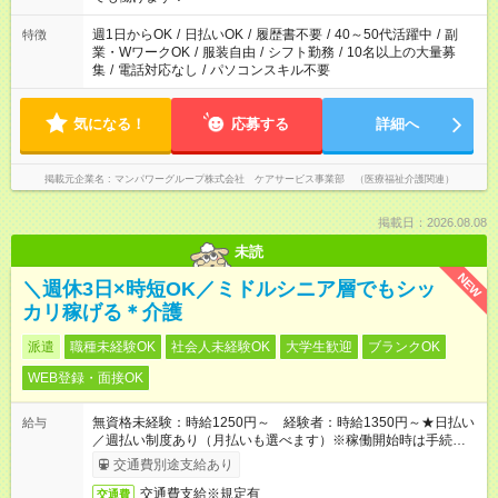
短時間・短期間の就業はご案内が難しい場合があります
週1日からOK
/
日払いOK
/
履歴書不要
/
40～50代活躍中
/
副
特徴
業・WワークOK
/
服装自由
/
シフト勤務
/
10名以上の大量募
集
/
電話対応なし
/
パソコンスキル不要
気になる！
応募する
詳細へ
掲載元企業名
マンパワーグループ株式会社 ケアサービス事業部 （医療福祉介護関連）
掲載日：2026.08.08
未読
NEW
＼週休3日×時短OK／ミドルシニア層でもシッ
カリ稼げる＊介護
派遣
職種未経験OK
社会人未経験OK
大学生歓迎
ブランクOK
WEB登録・面接OK
無資格未経験：時給1250円～ 経験者：時給1350円～★日払い
給与
／週払い制度あり（月払いも選べます）※稼働開始時は手続き完
了次第のお支払いとなります。
交通費別途支給あり
交通費支給※規定有
交通費