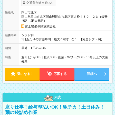
上記評価制度により「S級隊員」と認定されれば10,000円の日当
交通費別途支給あり
を支給します。 (1)上記勤務者が交通2級資格者の場合10,000円
+1500円＝11,500円 (2)上記現場が深夜の場合 11,500×1.25＝
岡山市北区
勤務地
14,375円 (3)上記現場が日祝深夜の場合 17,250円 (4)上記勤務
岡山県岡山市北区岡山県岡山市北区東古松４８０－２３（最寄
者が現場までの運転者の場合17,250+200円＝17,450円 -----------
り駅：JR大元駅）
------------------------------- *最高日当額 17,450円* （実働時間5
時間の場合、時給3,490円） ------------------------------------------ よ
富士警備保障株式会社
り上位の資格取得やリーダー手当を取得すると ”さらに”加算さ
れます！ ※日当支給時振込手数料等は一切ありません。 【試用
シフト制
勤務時間
期間】試用期間なし
1日あたりの実働時間：最大7時間15分/日 【完全シフト制】 例
(1) 8：00~17:00（休憩１h） 例(2) 13:00~16:00（早上がりでも
全額支給！） 例(3) 21:00~5:00（夜勤なら日当1.25倍！！）
単発・1日のみOK
期間
週1日からOK / 日払いOK / 副業・WワークOK / 10名以上の大量
特徴
募集
気になる！
応募する
詳細へ
未読
座り仕事！給与即払いOK！駅チカ！土日休み！
麺の袋詰め作業