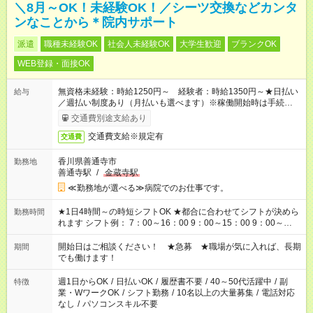
＼8月～OK！未経験OK！／シーツ交換などカンタ
ンなことから＊院内サポート
派遣
職種未経験OK
社会人未経験OK
大学生歓迎
ブランクOK
WEB登録・面接OK
無資格未経験：時給1250円～ 経験者：時給1350円～★日払い
給与
／週払い制度あり（月払いも選べます）※稼働開始時は手続き完
了次第のお支払いとなります。
交通費別途支給あり
交通費支給※規定有
交通費
香川県善通寺市
勤務地
善通寺駅
/
金蔵寺駅
≪勤務地が選べる≫病院でのお仕事です。
★1日4時間～の時短シフトOK ★都合に合わせてシフトが決めら
勤務時間
れます シフト例： 7：00～16：00 9：00～15：00 9：00～
18：00 11：00～20：00 など ※Wワークの場合、他のお仕事と
合わせ週40時間超の就業はご案内できません ※法令に基づき、
開始日はご相談ください！ ★急募 ★職場が気に入れば、長期
期間
週20時間以上勤務は社会保険への加入対象となります ※労働者
でも働けます！
派遣法（日雇い派遣の原則禁止）により、短時間・短期間の就
業はご案内が難しい場合があります
週1日からOK
/
日払いOK
/
履歴書不要
/
40～50代活躍中
/
副
特徴
業・WワークOK
/
シフト勤務
/
10名以上の大量募集
/
電話対応
なし
/
パソコンスキル不要