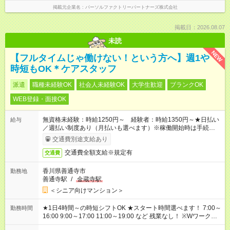
掲載元企業名
パーソルファクトリーパートナーズ株式会社
掲載日：2026.08.07
未読
NEW
【フルタイムじゃ働けない！という方へ】週1や
時短もOK＊ケアスタッフ
派遣
職種未経験OK
社会人未経験OK
大学生歓迎
ブランクOK
WEB登録・面接OK
無資格未経験：時給1250円～ 経験者：時給1350円～★日払い
給与
／週払い制度あり（月払いも選べます）※稼働開始時は手続き完
了次第のお支払いとなります。
交通費別途支給あり
交通費全額支給※規定有
交通費
香川県善通寺市
勤務地
善通寺駅
/
金蔵寺駅
＜シニア向けマンション＞
★1日4時間～の時短シフトOK ★スタート時間選べます！ 7:00～
勤務時間
16:00 9:00～17:00 11:00～19:00 など 残業なし！ ※Wワークの
場合、他のお仕事と合わせ週40時間超の就業はご案内できませ