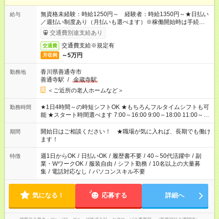
無資格未経験：時給1250円～ 経験者：時給1350円～★日払い
給与
／週払い制度あり（月払いも選べます）※稼働開始時は手続き完
了次第のお支払いとなります。
交通費別途支給あり
交通費支給※規定有
交通費
～5万円
月収例
香川県善通寺市
勤務地
善通寺駅
/
金蔵寺駅
＜ご近所の老人ホームなど＞
★1日4時間～の時短シフトOK ★もちろんフルタイムシフトも可
勤務時間
能 ★スタート時間選べます 7:00～16:00 9:00～18:00 11:00～
20:00 など 残業なし！ ※Wワークの場合、他のお仕事と合わせ
週40時間超の就業はご案内できません ※法令に基づき、週20時
開始日はご相談ください！ ★職場が気に入れば、長期でも働け
期間
間以上勤務は社会保険への加入対象となります ※労働者派遣法
ます！
（日雇い派遣の原則禁止）により、短時間・短期間の就業はご
案内が難しい場合があります
週1日からOK
/
日払いOK
/
履歴書不要
/
40～50代活躍中
/
副
特徴
業・WワークOK
/
服装自由
/
シフト勤務
/
10名以上の大量募
集
/
電話対応なし
/
パソコンスキル不要
気になる！
応募する
詳細へ