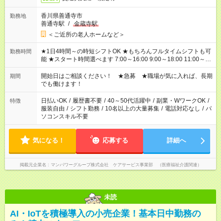
香川県善通寺市
勤務地
善通寺駅
/
金蔵寺駅
＜ご近所の老人ホームなど＞
★1日4時間～の時短シフトOK ★もちろんフルタイムシフトも可
勤務時間
能 ★スタート時間選べます 7:00～16:00 9:00～18:00 11:00～
20:00 など 残業なし！ ※Wワークの場合、他のお仕事と合わせ
週40時間超の就業はご案内できません ※法令に基づき、週20時
開始日はご相談ください！ ★急募 ★職場が気に入れば、長期
期間
間以上勤務は社会保険への加入対象となります ※労働者派遣法
でも働けます！
（日雇い派遣の原則禁止）により、短時間・短期間の就業はご
案内が難しい場合があります
日払いOK
/
履歴書不要
/
40～50代活躍中
/
副業・WワークOK
/
特徴
服装自由
/
シフト勤務
/
10名以上の大量募集
/
電話対応なし
/
パ
ソコンスキル不要
気になる！
応募する
詳細へ
掲載元企業名
マンパワーグループ株式会社 ケアサービス事業部 （医療福祉介護関連）
未読
AI・IoTを積極導入の小売企業！基本日中勤務の