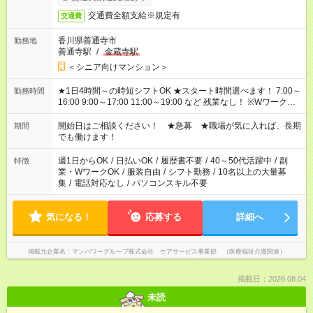
交通費全額支給※規定有
交通費
香川県善通寺市
勤務地
善通寺駅
/
金蔵寺駅
＜シニア向けマンション＞
★1日4時間～の時短シフトOK ★スタート時間選べます！ 7:00～
勤務時間
16:00 9:00～17:00 11:00～19:00 など 残業なし！ ※Wワークの
場合、他のお仕事と合わせ週40時間超の就業はご案内できませ
ん ※法令に基づき、週20時間以上勤務は社会保険への加入対象
開始日はご相談ください！ ★急募 ★職場が気に入れば、長期
期間
となります ※労働者派遣法（日雇い派遣の原則禁止）により、
でも働けます！
短時間・短期間の就業はご案内が難しい場合があります
週1日からOK
/
日払いOK
/
履歴書不要
/
40～50代活躍中
/
副
特徴
業・WワークOK
/
服装自由
/
シフト勤務
/
10名以上の大量募
集
/
電話対応なし
/
パソコンスキル不要
気になる！
応募する
詳細へ
掲載元企業名
マンパワーグループ株式会社 ケアサービス事業部 （医療福祉介護関連）
掲載日：2026.08.04
未読