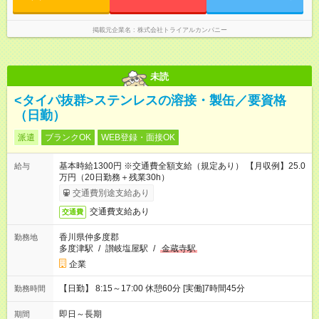
きます ◎基本は定時退社 ◎固定残業・みなし残業ナシ。残業分
は1分単位で支給
掲載元企業名
株式会社トライアルカンパニー
未読
<タイパ抜群>ステンレスの溶接・製缶／要資格
（日勤）
派遣
ブランクOK
WEB登録・面接OK
基本時給1300円 ※交通費全額支給（規定あり） 【月収例】25.0
給与
万円（20日勤務＋残業30h）
交通費別途支給あり
交通費支給あり
交通費
香川県仲多度郡
勤務地
多度津駅
/
讃岐塩屋駅
/
金蔵寺駅
企業
【日勤】 8:15～17:00 休憩60分 [実働]7時間45分
勤務時間
即日～長期
期間