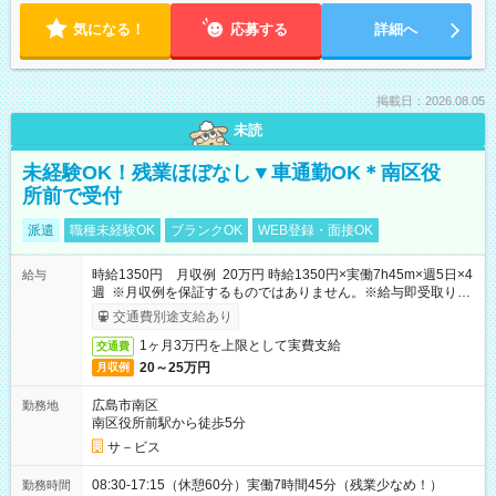
気になる！
応募する
詳細へ
掲載日：2026.08.05
未読
未経験OK！残業ほぼなし▼車通勤OK＊南区役
所前で受付
派遣
職種未経験OK
ブランクOK
WEB登録・面接OK
時給1350円 月収例 20万円 時給1350円×実働7h45m×週5日×4
給与
週 ※月収例を保証するものではありません。※給与即受取りサ
ービス利用可（利用条件有）
交通費別途支給あり
1ヶ月3万円を上限として実費支給
交通費
20～25万円
月収例
広島市南区
勤務地
南区役所前駅から徒歩5分
サ－ビス
08:30-17:15（休憩60分）実働7時間45分（残業少なめ！）
勤務時間