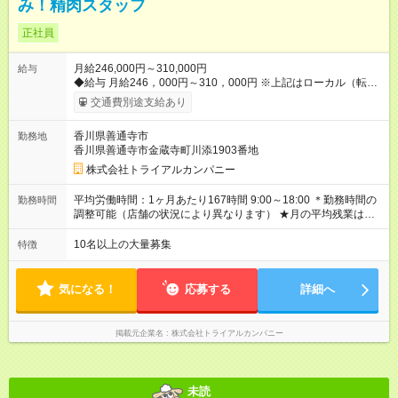
み！精肉スタッフ
正社員
月給246,000円～310,000円
給与
◆給与 月給246，000円～310，000円 ※上記はローカル（転勤
なし）勤務の給与になります。 ※リージョナル勤務（ブロック
交通費別途支給あり
内転勤あり）：月給250，000円～ 全国勤務：月給260，000
円～ 【カテゴリーマネージャー採用の場合】 月給282，000円
香川県善通寺市
勤務地
～400，000円 【バイヤー経験がある方】 月給380，000円～ ※
香川県善通寺市金蔵寺町川添1903番地
当社規定の採用基準により、能力、年齢、 前職経験などを考慮
の上、決定いたします。 ※試用期間2ヶ月（賃金同一） ◆給与に
株式会社トライアルカンパニー
プラスしてもらえる手当・インセンティブ ◎残業手当 ◎住宅手
当 ◎通勤手当 ◎家族手当 ◎資格手当 ◎職位手当 ◎単身手当 ◎残
平均労働時間：1ヶ月あたり167時間 9:00～18:00 ＊勤務時間の
勤務時間
業手当（全額支給） ◎深夜手当 ※一部、店舗により異なります
調整可能（店舗の状況により異なります） ★月の平均残業は
※固定残業・みなし残業なし！残業分は1分単位で支給！ （実
13.25ｈ以下 ⇒業務効率化等を図り、さらに減らしていきます
績：月平均残業時間13.25h以下） 【試用期間】試用期間あり 試
◎基本は定時退社 ◎固定残業・みなし残業ナシ。残業分は1分単
10名以上の大量募集
特徴
用期間の長さ：2ヶ月 雇用形態、給与は本採用時と同じです。
位で支給 平均労働時間：1ヶ月あたり167時間 9:00～18:00 ＊勤
務時間の調整可能（店舗の状況により異なります） ★月の平均
残業は13.25ｈ以下 ⇒業務効率化等を図り、さらに減らしてい
気になる！
応募する
詳細へ
きます ◎基本は定時退社 ◎固定残業・みなし残業ナシ。残業分
は1分単位で支給
掲載元企業名
株式会社トライアルカンパニー
未読