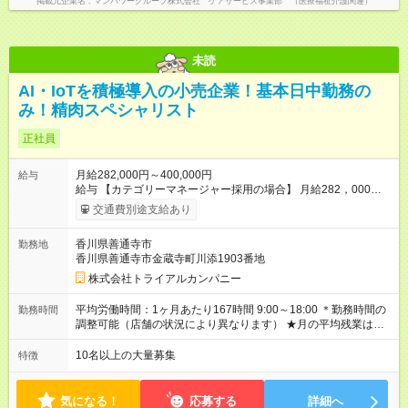
掲載元企業名
マンパワーグループ株式会社 ケアサービス事業部 （医療福祉介護関連）
未読
AI・IoTを積極導入の小売企業！基本日中勤務の
み！精肉スペシャリスト
正社員
月給282,000円～400,000円
給与
給与 【カテゴリーマネージャー採用の場合】 月給282，000円
～400，000円 【バイヤー経験がある方】 月給380，000円～ ※
交通費別途支給あり
当社規定の採用基準により、能力、年齢、 前職経験などを考慮
の上、決定いたします。 ※試用期間2ヶ月（賃金同一） 給与にプ
香川県善通寺市
勤務地
ラスしてもらえる手当・インセンティブ ◎残業手当 ◎住宅手当
香川県善通寺市金蔵寺町川添1903番地
◎通勤手当 ◎家族手当 ◎資格手当 ◎職位手当 ◎単身手当 ◎残業
手当（全額支給） ◎深夜手当 ※一部、店舗により異なります ※
株式会社トライアルカンパニー
固定残業・みなし残業なし！残業分は1分単位で支給！ （実績：
月平均残業時間13.25h以下） 【試用期間】試用期間あり 試用期
平均労働時間：1ヶ月あたり167時間 9:00～18:00 ＊勤務時間の
勤務時間
間の長さ：2ヶ月 雇用形態、給与は本採用時と同じです。
調整可能（店舗の状況により異なります） ★月の平均残業は
13.25ｈ以下 ⇒業務効率化等を図り、さらに減らしていきます
◎基本は定時退社 ◎固定残業・みなし残業ナシ。残業分は1分単
10名以上の大量募集
特徴
位で支給 平均労働時間：1ヶ月あたり167時間 9:00～18:00 ＊勤
務時間の調整可能（店舗の状況により異なります） ★月の平均
残業は13.25ｈ以下 ⇒業務効率化等を図り、さらに減らしてい
気になる！
応募する
詳細へ