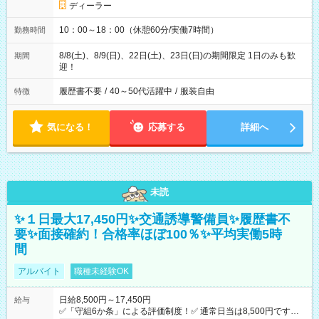
ディーラー
10：00～18：00（休憩60分/実働7時間）
勤務時間
8/8(土)、8/9(日)、22日(土)、23日(日)の期間限定 1日のみも歓
期間
迎！
履歴書不要
/
40～50代活躍中
/
服装自由
特徴
気になる！
応募する
詳細へ
未読
✨１日最大17,450円✨交通誘導警備員✨履歴書不
要✨面接確約！合格率ほぼ100％✨平均実働5時
間
アルバイト
職種未経験OK
日給8,500円～17,450円
給与
✅「守組6か条」による評価制度！✅ 通常日当は8,500円ですが