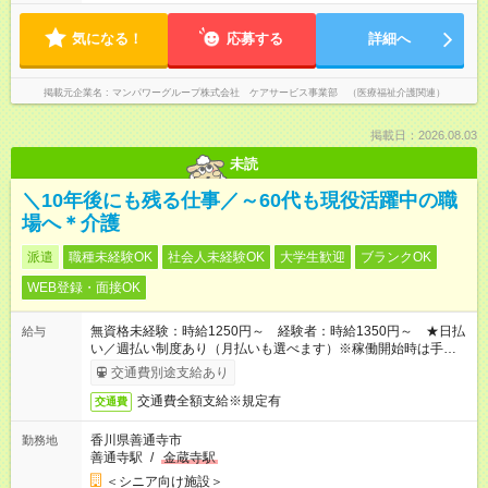
気になる！
応募する
詳細へ
掲載元企業名
マンパワーグループ株式会社 ケアサービス事業部 （医療福祉介護関連）
掲載日：2026.08.03
未読
＼10年後にも残る仕事／～60代も現役活躍中の職
場へ＊介護
派遣
職種未経験OK
社会人未経験OK
大学生歓迎
ブランクOK
WEB登録・面接OK
無資格未経験：時給1250円～ 経験者：時給1350円～ ★日払
給与
い／週払い制度あり（月払いも選べます）※稼働開始時は手続き
完了次第のお支払いとなります。
交通費別途支給あり
交通費全額支給※規定有
交通費
香川県善通寺市
勤務地
善通寺駅
/
金蔵寺駅
＜シニア向け施設＞