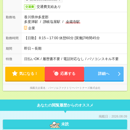
交通費支給あり
交通費
香川県仲多度郡
勤務地
多度津駅
/
讃岐塩屋駅
/
金蔵寺駅
企業
【日勤】 8:15～17:00 休憩60分 [実働]7時間45分
勤務時間
即日～長期
期間
日払いOK
/
履歴書不要
/
電話対応なし
/
パソコンスキル不要
特徴
気になる！
応募する
詳細へ
掲載元企業名
パーソルファクトリーパートナーズ株式会社
あなたの閲覧履歴からのオススメ
掲載日：2026.08.09
未読