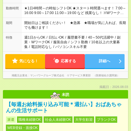
★1日4時間～の時短シフトOK ★スタート時間選べます！ 7:00～
勤務時間
16:00 9:00～17:00 11:00～19:00 など 残業なし！ ※Wワークの
場合、他のお仕事と合わせ週40時間超の就業はご案内できませ
ん ※法令に基づき、週20時間以上勤務は社会保険への加入対象
開始日はご相談ください！ ★急募 ★職場が気に入れば、長期
期間
となります ※労働者派遣法（日雇い派遣の原則禁止）により、
でも働けます！
短時間・短期間の就業はご案内が難しい場合があります
週1日からOK
/
日払いOK
/
履歴書不要
/
40～50代活躍中
/
副
特徴
業・WワークOK
/
服装自由
/
シフト勤務
/
10名以上の大量募
集
/
電話対応なし
/
パソコンスキル不要
気になる！
応募する
詳細へ
掲載元企業名
マンパワーグループ株式会社 ケアサービス事業部 （医療福祉介護関連）
掲載日：2026.08.03
未読
【毎週お給料振り込み可能＊週払い】おばあちゃ
んの生活サポート
派遣
職種未経験OK
社会人未経験OK
大学生歓迎
ブランクOK
WEB登録・面接OK