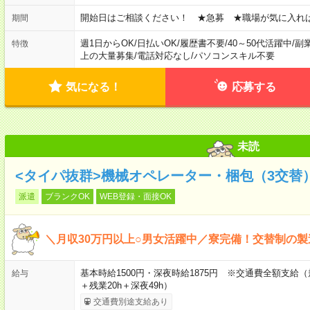
開始日はご相談ください！ ★急募 ★職場が気に入れ
期間
週1日からOK
/
日払いOK
/
履歴書不要
/
40～50代活躍中
/
副
特徴
上の大量募集
/
電話対応なし
/
パソコンスキル不要
気になる！
応募する
未読
<タイパ抜群>機械オペレーター・梱包（3交替
派遣
ブランクOK
WEB登録・面接OK
＼月収30万円以上○男女活躍中／寮完備！交替制の製
基本時給1500円・深夜時給1875円 ※交通費全額支給（
給与
＋残業20h＋深夜49h）
交通費別途支給あり