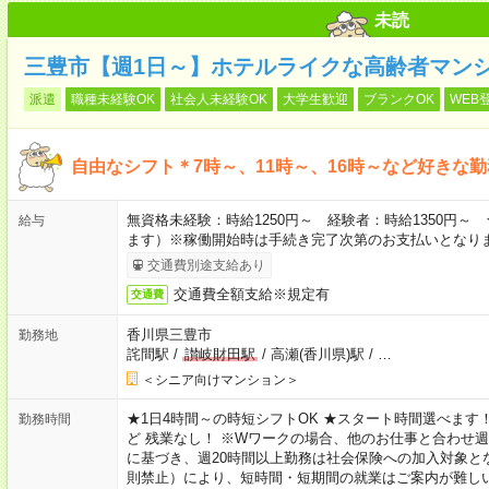
未読
三豊市【週1日～】ホテルライクな高齢者マン
派遣
職種未経験OK
社会人未経験OK
大学生歓迎
ブランクOK
WEB
自由なシフト＊7時～、11時～、16時～など好きな
無資格未経験：時給1250円～ 経験者：時給1350円
給与
ます）※稼働開始時は手続き完了次第のお支払いとなり
交通費別途支給あり
交通費全額支給※規定有
交通費
香川県三豊市
勤務地
詫間駅
/
讃岐財田駅
/
高瀬(香川県)駅
/
…
＜シニア向けマンション＞
★1日4時間～の時短シフトOK ★スタート時間選べます！ 7:00～16
勤務時間
ど 残業なし！ ※Wワークの場合、他のお仕事と合わせ週
に基づき、週20時間以上勤務は社会保険への加入対象と
則禁止）により、短時間・短期間の就業はご案内が難し