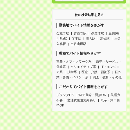
他の検索結果を見る
勤務地でバイト情報をさがす
金蔵寺駅
善通寺駅
多度津駅
黒川(香
川県)駅
琴平駅
塩入駅
高知駅
土佐
久礼駅
土佐山田駅
職種でバイト情報をさがす
事務・オフィスワーク系
販売・サービス・
営業系
クリエイティブ系
IT・エンジニ
ア系
技術系
医療・介護・福祉系
軽作
業・警備・イベント系
調査・教育・その他
こだわりでバイト情報をさがす
ブランクOK
WEB登録・面接OK
英語力
不要
交通費別途支給あり
既卒・第二新
卒OK