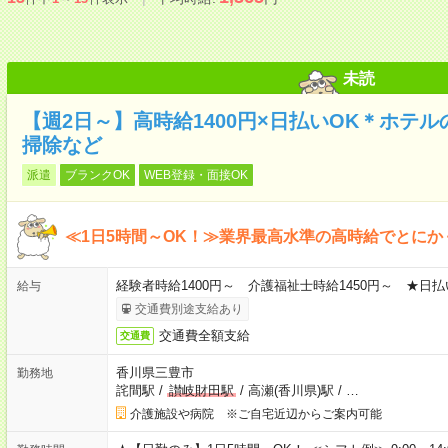
未読
【週2日～】高時給1400円×日払いOK＊ホテ
掃除など
派遣
ブランクOK
WEB登録・面接OK
≪1日5時間～OK！≫業界最高水準の高時給でとにか
経験者時給1400円～ 介護福祉士時給1450円～ ★日払
給与
交通費別途支給あり
交通費全額支給
交通費
香川県三豊市
勤務地
詫間駅
/
讃岐財田駅
/
高瀬(香川県)駅
/
…
介護施設や病院 ※ご自宅近辺からご案内可能