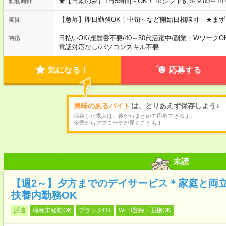
★【日勤のみ】1日5時間～OK！ ≪シフト例≫ 9:00～14:00 10
勤務時間
【急募】即日勤務OK！中旬～など開始日相談可 ★まず
期間
日払いOK
/
履歴書不要
/
40～50代活躍中
/
副業・WワークO
特徴
電話対応なし
/
パソコンスキル不要
気になる！
応募する
興味のあるバイト
は、とりあえず保存しよう♪
保存した求人は、後からまとめて応募できるよ。
企業からアプローチが届くことも！
未読
【週2～】夕方までのデイサービス＊家庭と両
扶養内勤務OK
派遣
職種未経験OK
ブランクOK
WEB登録・面接OK