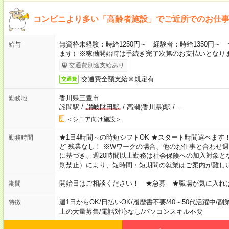
コンビニより多い「高齢者施設」でご近所でのお仕
無資格未経験：時給1250円～ 経験者：時給1350円
給与
ます）※稼働開始時は手続き完了次第のお支払いとなり
交通費別途支給あり
交通費全額支給※規定有
交通費
香川県三豊市
勤務地
詫間駅
/
讃岐財田駅
/
高瀬(香川県)駅
/
…
＜シニア向け施設＞
★1日4時間～の時短シフトOK ★スタート時間選べます！ 7:00～16
勤務時間
ど 残業なし！ ※Wワークの場合、他のお仕事と合わせ週
に基づき、週20時間以上勤務は社会保険への加入対象と
則禁止）により、短時間・短期間の就業はご案内が難し
開始日はご相談ください！ ★急募 ★職場が気に入れ
期間
週1日からOK
/
日払いOK
/
履歴書不要
/
40～50代活躍中
/
副
特徴
上の大量募集
/
電話対応なし
/
パソコンスキル不要