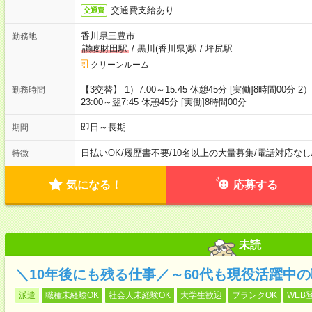
交通費支給あり
交通費
香川県三豊市
勤務地
讃岐財田駅
/
黒川(香川県)駅
/
坪尻駅
クリーンルーム
【3交替】 1）7:00～15:45 休憩45分 [実働]8時間00分 2）1
勤務時間
23:00～翌7:45 休憩45分 [実働]8時間00分
即日～長期
期間
日払いOK
/
履歴書不要
/
10名以上の大量募集
/
電話対応なし
特徴
気になる！
応募する
未読
＼10年後にも残る仕事／～60代も現役活躍中
派遣
職種未経験OK
社会人未経験OK
大学生歓迎
ブランクOK
WEB