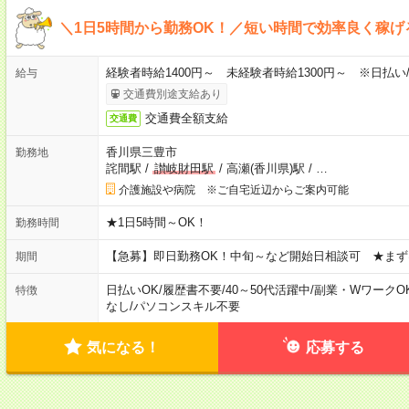
＼1日5時間から勤務OK！／短い時間で効率良く稼げ
経験者時給1400円～ 未経験者時給1300円～ ※日払い
給与
交通費別途支給あり
交通費全額支給
交通費
香川県三豊市
勤務地
詫間駅
/
讃岐財田駅
/
高瀬(香川県)駅
/
…
介護施設や病院 ※ご自宅近辺からご案内可能
★1日5時間～OK！
勤務時間
【急募】即日勤務OK！中旬～など開始日相談可 ★まず
期間
日払いOK
/
履歴書不要
/
40～50代活躍中
/
副業・WワークO
特徴
なし
/
パソコンスキル不要
気になる！
応募する