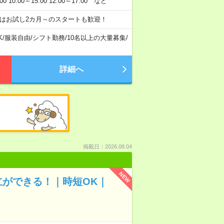
:00～15:00 12:00～17:00 など
はお試し2カ月～のスタートも歓迎！
K
/
服装自由
/
シフト勤務
/
10名以上の大量募集
/
詳細へ
掲載日：2026.08.04
NEW
立ができる！｜時短OK｜