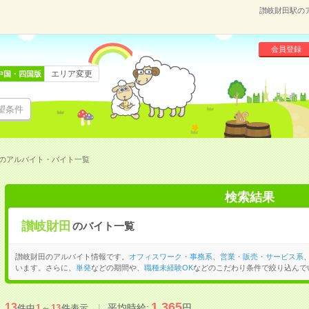
讃岐財田駅の
会員登録
エリア変更
中国・四国版
望条件
のアルバイト・バイト一覧
検索結果
讃岐財田
のバイト一覧
讃岐財田のアルバイト情報です。
オフィスワーク・事務系
、
営業・販売・サービス系
います。さらに、
単発
などの期間や、
職種未経験OK
などのこだわり条件で絞り込んで
1,365
13
平均時給:
円
件中
1
～
13
件表示