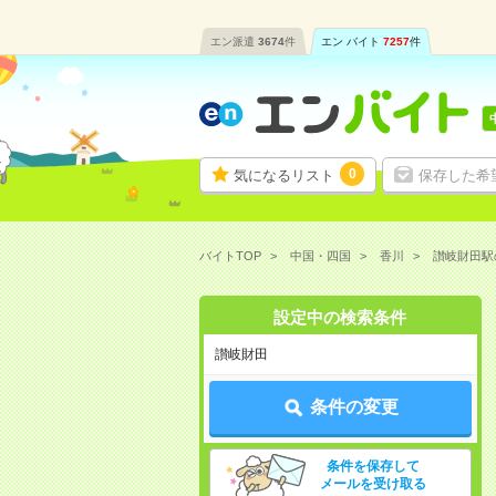
エン派遣
3674
件
エン バイト
7257
件
0
気になるリスト
保存した希
バイトTOP
中国・四国
香川
讃岐財田駅
設定中の検索条件
讃岐財田
条件の変更
条件を保存して
メールを受け取る