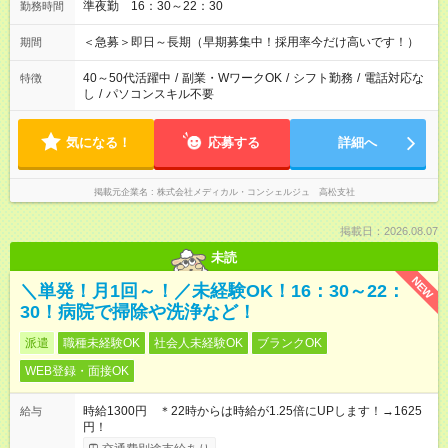
準夜勤 16：30～22：30
勤務時間
＜急募＞即日～長期（早期募集中！採用率今だけ高いです！）
期間
40～50代活躍中
/
副業・WワークOK
/
シフト勤務
/
電話対応な
特徴
し
/
パソコンスキル不要
気になる！
応募する
詳細へ
掲載元企業名
株式会社メディカル・コンシェルジュ 高松支社
掲載日：2026.08.07
未読
NEW
＼単発！月1回～！／未経験OK！16：30～22：
30！病院で掃除や洗浄など！
派遣
職種未経験OK
社会人未経験OK
ブランクOK
WEB登録・面接OK
時給1300円 ＊22時からは時給が1.25倍にUPします！→1625
給与
円！