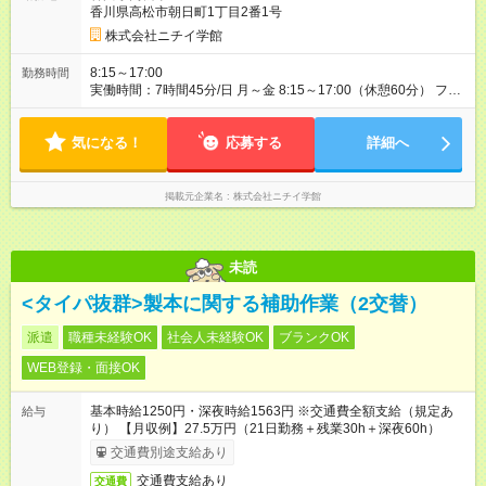
香川県高松市朝日町1丁目2番1号
株式会社ニチイ学館
8:15～17:00
勤務時間
実働時間：7時間45分/日 月～金 8:15～17:00（休憩60分） フル
タイム
気になる！
応募する
詳細へ
掲載元企業名
株式会社ニチイ学館
未読
<タイパ抜群>製本に関する補助作業（2交替）
派遣
職種未経験OK
社会人未経験OK
ブランクOK
WEB登録・面接OK
基本時給1250円・深夜時給1563円 ※交通費全額支給（規定あ
給与
り） 【月収例】27.5万円（21日勤務＋残業30h＋深夜60h）
交通費別途支給あり
交通費支給あり
交通費