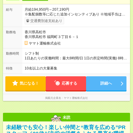
月給194,950円～207,190円
給与
※集配個数等に応じた追加インセンティブあり ※地域手当は居住
地によって異なる 加えて、インセンティブ・超勤手当・通勤手
交通費別途支給あり
当・扶養手当など各種手当が充実しています。 【試用期間】試
用期間あり 試用期間の長さ：9ヶ月 雇用形態、給与は本採用時
香川県高松市
勤務地
と同じです。
香川県高松市 福岡町３丁目６－１
ヤマト運輸株式会社
シフト制
勤務時間
1日あたりの実働時間：最大8時間/日 1日の所定時間(実働) 8時
間 週所定40時間 月間所定時間 165時間（残業時間25時間程
度） 年間所定時間 1，976時間（残業時間300時間程度） 【シ
10名以上の大量募集
特徴
フト例】 8:00~19:00／8:00~21:00など 休憩60分 ※就業時間は
勤務交番表(シフト制／15日締め)により定める ※法定労働時間に
よる管理
気になる！
応募する
詳細へ
掲載元企業名
ヤマト運輸株式会社
未読
未経験でも安心！楽しい仲間と“教育を広める”PR