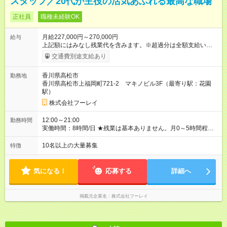
スタッフ／20代が主役の活気あふれる最高な職場
正社員
職種未経験OK
月給227,000円～270,000円
給与
上記額にはみなし残業代を含みます。※超過分は全額支給いたし
ます。 みなし残業代 33,750円 ～ 40,500円／月 みなし残業時
交通費別途支給あり
間 23.7時間／月 ＼報奨金＋各種手当アリ♪／ 報奨金は実績を正
当に評価し、当社規定により、毎月支給しています。 ＜報奨金
香川県高松市
勤務地
について＞ 未経験入社3ヶ月で30万円（月収50万円以上）、1年
香川県高松市上福岡町721-2 マキノビル3F（最寄り駅：花園
で60万円（月収80万円以上）を支給されているスタッフもいま
駅）
す。頑張ったら頑張った分だけお給料に還元される仕組みが整
えられています。 〈社員の年収例〉 年収365万円/月給：26万円
株式会社フーレイ
+賞与（入社1年目・22歳） 年収429万円/月給：31万円+賞与
（入社2年目・24歳） 年収654万円/月給：39万円+賞与（入社6
12:00～21:00
勤務時間
年目・33歳） 【試用期間】試用期間あり 試用期間の長さ：2ヶ
実働時間：8時間/日 ★残業は基本ありません。月0～5時間程度
月 ※ 雇用形態と給与に、本採用時と異なる部分があります。 雇
を想定しています。 ★朝はゆっくり過ごせて、通勤ラッシュと
用形態：中途採用（契約社員） 給与：月給 286,000
は無縁です。 〈１日のスケジュール例〉 12:00 出社 13:00 ミ
10名以上の大量募集
特徴
円 ～ 300,000円 ≪スタート安心保証≫ 入社後2ヶ月間は成果を
ーティング、昼食 14:00 現地へ出発 20:30 当日の報告、相談
問わず【月給28万6000円～30万円】（地域により変動）を保
21:00 定時退社(直帰)
証！ まずは仕事を覚え、スキルアップに集中できます◎ 「報奨
気になる！
応募する
詳細へ
金って稼げるの？」 「未経験の走り始めが不安…」 ——そんな
気持ちに、収入面から応える、当社独自の制度です。
掲載元企業名
株式会社フーレイ