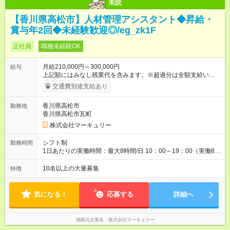
未読
【香川県高松市】人材管理アシスタント◆昇給・
賞与年2回◆未経験歓迎◎/eg_zk1F
正社員
職種未経験OK
月給210,000円～300,000円
給与
上記額にはみなし残業代を含みます。※超過分は全額支給いたし
ます。 みなし残業代 14,616円／月 みなし残業時間 10時間／月
交通費別途支給あり
※能力やスキルを考慮の上、当社規程により決定します。 ーー
ーーーーーーー 年に2回の昇給あり！ ーーーーーーーーー 半年
香川県高松市
勤務地
に1回の「年次昇給」があり、仕事での成果にあわせて昇給しま
香川県高松市瓦町
す。特に頑張っている人は、上長の裁量でさらにプラスの昇給
となることも。努力や成長が収入につながる環境です。 【試用
株式会社マーキュリー
期間】試用期間あり 試用期間の長さ：3ヶ月 雇用形態、給与は
本採用時と同じです。
シフト制
勤務時間
1日あたりの実働時間：最大8時間/日 10：00～19：00（実働8時
間） ※勤務地により異なります。
10名以上の大量募集
特徴
気になる！
応募する
詳細へ
掲載元企業名
株式会社マーキュリー