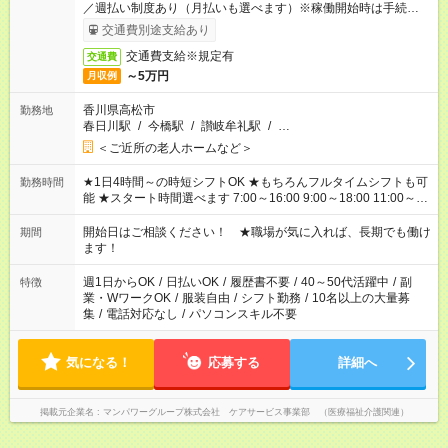
／週払い制度あり（月払いも選べます）※稼働開始時は手続き完
了次第のお支払いとなります。
交通費別途支給あり
交通費支給※規定有
交通費
～5万円
月収例
香川県高松市
勤務地
春日川駅
/
今橋駅
/
讃岐牟礼駅
/
…
＜ご近所の老人ホームなど＞
★1日4時間～の時短シフトOK ★もちろんフルタイムシフトも可
勤務時間
能 ★スタート時間選べます 7:00～16:00 9:00～18:00 11:00～
20:00 など 残業なし！ ※Wワークの場合、他のお仕事と合わせ
週40時間超の就業はご案内できません ※法令に基づき、週20時
開始日はご相談ください！ ★職場が気に入れば、長期でも働け
期間
間以上勤務は社会保険への加入対象となります ※労働者派遣法
ます！
（日雇い派遣の原則禁止）により、短時間・短期間の就業はご
案内が難しい場合があります
週1日からOK
/
日払いOK
/
履歴書不要
/
40～50代活躍中
/
副
特徴
業・WワークOK
/
服装自由
/
シフト勤務
/
10名以上の大量募
集
/
電話対応なし
/
パソコンスキル不要
気になる！
応募する
詳細へ
掲載元企業名
マンパワーグループ株式会社 ケアサービス事業部 （医療福祉介護関連）