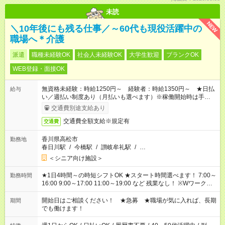
未読
NEW
＼10年後にも残る仕事／～60代も現役活躍中の
職場へ＊介護
派遣
職種未経験OK
社会人未経験OK
大学生歓迎
ブランクOK
WEB登録・面接OK
無資格未経験：時給1250円～ 経験者：時給1350円～ ★日払
給与
い／週払い制度あり（月払いも選べます）※稼働開始時は手続き
完了次第のお支払いとなります。
交通費別途支給あり
交通費全額支給※規定有
交通費
香川県高松市
勤務地
春日川駅
/
今橋駅
/
讃岐牟礼駅
/
…
＜シニア向け施設＞
★1日4時間～の時短シフトOK ★スタート時間選べます！ 7:00～
勤務時間
16:00 9:00～17:00 11:00～19:00 など 残業なし！ ※Wワークの
場合、他のお仕事と合わせ週40時間超の就業はご案内できませ
ん ※法令に基づき、週20時間以上勤務は社会保険への加入対象
開始日はご相談ください！ ★急募 ★職場が気に入れば、長期
期間
となります ※労働者派遣法（日雇い派遣の原則禁止）により、
でも働けます！
短時間・短期間の就業はご案内が難しい場合があります