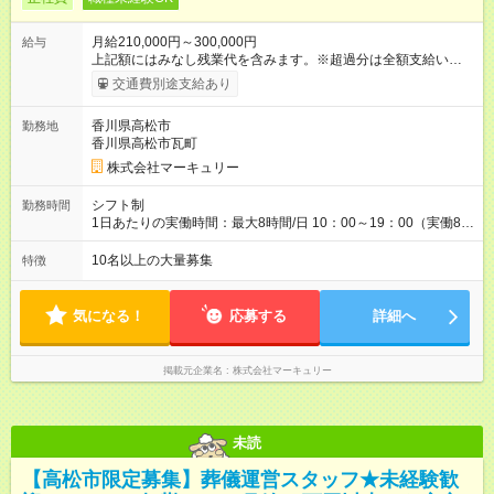
月給210,000円～300,000円
給与
上記額にはみなし残業代を含みます。※超過分は全額支給いたし
ます。 みなし残業代 14,616円／月 みなし残業時間 10時間／月
交通費別途支給あり
※能力やスキルを考慮の上、当社規程により決定します。 ーー
ーーーーーーー 年に2回の昇給あり！ ーーーーーーーーー 半年
香川県高松市
勤務地
に1回の「年次昇給」があり、仕事での成果にあわせて昇給しま
香川県高松市瓦町
す。特に頑張っている人は、上長の裁量でさらにプラスの昇給
となることも。努力や成長が収入につながる環境です。 【試用
株式会社マーキュリー
期間】試用期間あり 試用期間の長さ：3ヶ月 雇用形態、給与は
本採用時と同じです。
シフト制
勤務時間
1日あたりの実働時間：最大8時間/日 10：00～19：00（実働8時
間） ※勤務地により異なります。
10名以上の大量募集
特徴
気になる！
応募する
詳細へ
掲載元企業名
株式会社マーキュリー
未読
【高松市限定募集】葬儀運営スタッフ★未経験歓