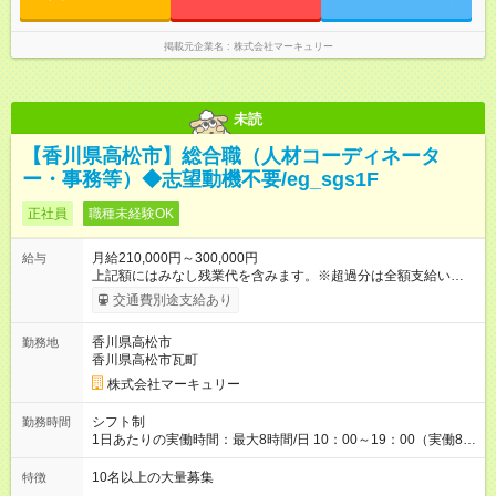
掲載元企業名
株式会社マーキュリー
未読
【香川県高松市】総合職（人材コーディネータ
ー・事務等）◆志望動機不要/eg_sgs1F
正社員
職種未経験OK
月給210,000円～300,000円
給与
上記額にはみなし残業代を含みます。※超過分は全額支給いたし
ます。 みなし残業代 14,616円／月 みなし残業時間 10時間／月
交通費別途支給あり
※能力やスキルを考慮の上、当社規程により決定します。 ーー
ーーーーーーー 年に2回の昇給あり！ ーーーーーーーーー 半年
香川県高松市
勤務地
に1回の「年次昇給」があり、仕事での成果にあわせて昇給しま
香川県高松市瓦町
す。特に頑張っている人は、上長の裁量でさらにプラスの昇給
となることも。努力や成長が収入につながる環境です。 【試用
株式会社マーキュリー
期間】試用期間あり 試用期間の長さ：3ヶ月 雇用形態、給与は
本採用時と同じです。
シフト制
勤務時間
1日あたりの実働時間：最大8時間/日 10：00～19：00（実働8時
間） ※勤務地により異なります。
10名以上の大量募集
特徴