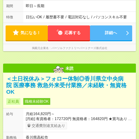
即日～長期
期間
日払いOK
/
履歴書不要
/
電話対応なし
/
パソコンスキル不要
特徴
気になる！
応募する
詳細へ
掲載元企業名
パーソルファクトリーパートナーズ株式会社
未読
＜土日祝休み＞フォロー体制◎香川県立中央病
院 医療事務 救急外来受付業務／未経験・無資格
OK
正社員
職種未経験OK
月給164,820円～
給与
[月給] 有資格者：172720円 無資格者：164820円 ★賞与あり 年
2回（業績による 初年度1回） ★キャリアアップ制度あり 進級
交通費別途支給あり
により給与がアップします！ 【試用期間】試用期間あり 試用期
間の長さ：3ヶ月 雇用形態、給与は本採用時と同じです。
香川県高松市
勤務地