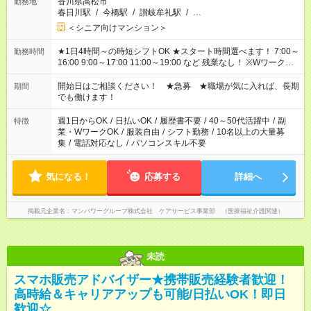
香川県高松市
勤務地
春日川駅
/
今橋駅
/
讃岐牟礼駅
/
…
＜シニア向けマンション＞
★1日4時間～の時短シフトOK ★スタート時間選べます！ 7:00～
勤務時間
16:00 9:00～17:00 11:00～19:00 など 残業なし！ ※Wワークの
場合、他のお仕事と合わせ週40時間超の就業はご案内できませ
ん ※法令に基づき、週20時間以上勤務は社会保険への加入対象
開始日はご相談ください！ ★急募 ★職場が気に入れば、長期
期間
となります ※労働者派遣法（日雇い派遣の原則禁止）により、
でも働けます！
短時間・短期間の就業はご案内が難しい場合があります
週1日からOK
/
日払いOK
/
履歴書不要
/
40～50代活躍中
/
副
特徴
業・WワークOK
/
服装自由
/
シフト勤務
/
10名以上の大量募
集
/
電話対応なし
/
パソコンスキル不要
気になる！
応募する
詳細へ
掲載元企業名
マンパワーグループ株式会社 ケアサービス事業部 （医療福祉介護関連）
未読
スマホ販売アドバイザー★携帯販売経験者歓迎！
高時給＆キャリアアップも可能/日払いOK！即日
歓迎☆