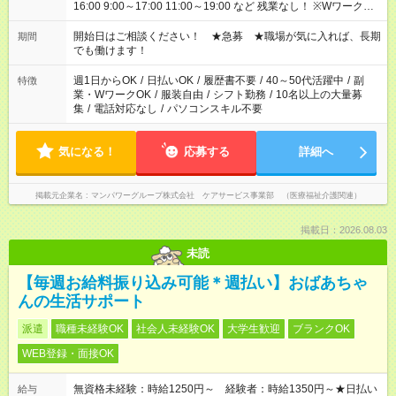
16:00 9:00～17:00 11:00～19:00 など 残業なし！ ※Wワークの
場合、他のお仕事と合わせ週40時間超の就業はご案内できませ
ん ※法令に基づき、週20時間以上勤務は社会保険への加入対象
開始日はご相談ください！ ★急募 ★職場が気に入れば、長期
期間
となります ※労働者派遣法（日雇い派遣の原則禁止）により、
でも働けます！
短時間・短期間の就業はご案内が難しい場合があります
週1日からOK
/
日払いOK
/
履歴書不要
/
40～50代活躍中
/
副
特徴
業・WワークOK
/
服装自由
/
シフト勤務
/
10名以上の大量募
集
/
電話対応なし
/
パソコンスキル不要
気になる！
応募する
詳細へ
掲載元企業名
マンパワーグループ株式会社 ケアサービス事業部 （医療福祉介護関連）
掲載日：2026.08.03
未読
【毎週お給料振り込み可能＊週払い】おばあちゃ
んの生活サポート
派遣
職種未経験OK
社会人未経験OK
大学生歓迎
ブランクOK
WEB登録・面接OK
無資格未経験：時給1250円～ 経験者：時給1350円～★日払い
給与