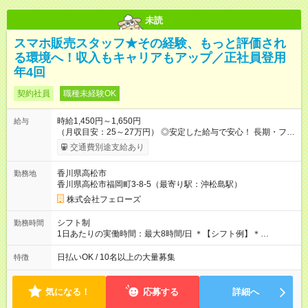
未読
スマホ販売スタッフ★その経験、もっと評価され
る環境へ！収入もキャリアもアップ／正社員登用
年4回
契約社員
職種未経験OK
時給1,450円～1,650円
給与
（月収目安：25～27万円） ◎安定した給与で安心！ 長期・フル
タイムで勤務いただける方にお越しいただきたいと思っていま
交通費別途支給あり
す。シフトが削られることはないので、安定した給与が入りま
す。 ◎日払い・週払いもOK！※規定あり すぐに働きたい、稼ぎ
香川県高松市
勤務地
たいという人もいると思います。このあたりは柔軟に対応する
香川県高松市福岡町3-8-5（最寄り駅：沖松島駅）
ので、お気軽にご相談ください！ ※2ヶ月の試用期間がありま
す。その間の給与・待遇に変更はありません。 【試用期間】試
株式会社フェローズ
用期間あり 試用期間の長さ：2ヶ月 雇用形態、給与は本採用時
と同じです。
シフト制
勤務時間
1日あたりの実働時間：最大8時間/日 ＊【シフト例】＊
(1) 10:00～19:00 (2) 11:00～20:00 (3) 12:00～21:00 など ◎
いずれも実働8時間・休憩1時間です。中抜けシフトなどはあり
日払いOK / 10名以上の大量募集
特徴
ません。 ◎残業は少なく、月10時間未満です。「残業代で稼ぎ
たい」などあれば相談に応じますのでおっしゃってください！
気になる！
応募する
詳細へ