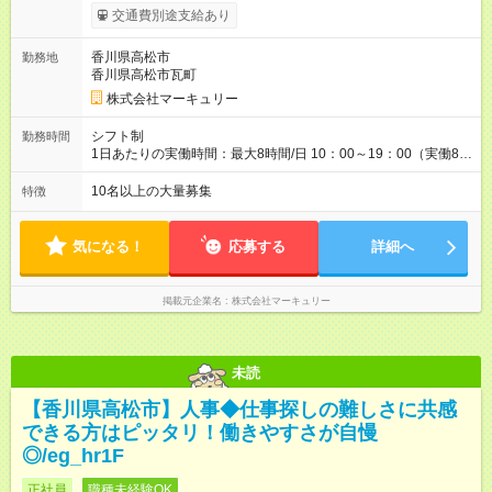
ます。 みなし残業代 14,616円／月 みなし残業時間 10時間／月
交通費別途支給あり
※能力やスキルを考慮の上、当社規程により決定します。 ーー
ーーーーーーー 年に2回の昇給あり！ ーーーーーーーーー 半年
香川県高松市
勤務地
に1回の「年次昇給」があり、仕事での成果にあわせて昇給しま
香川県高松市瓦町
す。特に頑張っている人は、上長の裁量でさらにプラスの昇給
となることも。努力や成長が収入につながる環境です。 【試用
株式会社マーキュリー
期間】試用期間あり 試用期間の長さ：3ヶ月 雇用形態、給与は
本採用時と同じです。
シフト制
勤務時間
1日あたりの実働時間：最大8時間/日 10：00～19：00（実働8時
間） ※勤務地により異なります。
10名以上の大量募集
特徴
気になる！
応募する
詳細へ
掲載元企業名
株式会社マーキュリー
未読
【香川県高松市】人事◆仕事探しの難しさに共感
できる方はピッタリ！働きやすさが自慢
◎/eg_hr1F
正社員
職種未経験OK