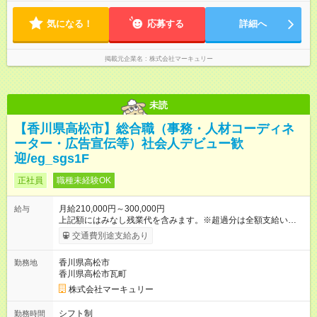
気になる！
応募する
詳細へ
掲載元企業名
株式会社マーキュリー
未読
【香川県高松市】総合職（事務・人材コーディネ
ーター・広告宣伝等）社会人デビュー歓
迎/eg_sgs1F
正社員
職種未経験OK
月給210,000円～300,000円
給与
上記額にはみなし残業代を含みます。※超過分は全額支給いたし
ます。 みなし残業代 14,616円／月 みなし残業時間 10時間／月
交通費別途支給あり
※能力やスキルを考慮の上、当社規程により決定します。 ーー
ーーーーーーー 年に2回の昇給あり！ ーーーーーーーーー 半年
香川県高松市
勤務地
に1回の「年次昇給」があり、仕事での成果にあわせて昇給しま
香川県高松市瓦町
す。特に頑張っている人は、上長の裁量でさらにプラスの昇給
となることも。努力や成長が収入につながる環境です。 【試用
株式会社マーキュリー
期間】試用期間あり 試用期間の長さ：3ヶ月 雇用形態、給与は
本採用時と同じです。
シフト制
勤務時間