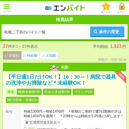
0
メニュー
気になる！
ログイン
検索結果
条件の変更
松島二丁目のバイト一覧
27
1,323
件中
1
～
27
件表示
平均時給:
円
新着順
時給順
人気順
掲載日：2026.08.08
未読
NEW
【平日週1日だけOK！】16：30～！病院で器具
の洗浄やお掃除など＊未経験OK！
派遣
職種未経験OK
社会人未経験OK
ブランクOK
WEB登録・面接OK
時給1300円～時給1450円 ＊長期のご契約で週5日勤務の方は
給与
時給1450円を適用！ ＊22時からは時給が1.25倍にUPします！
交通費別途支給あり