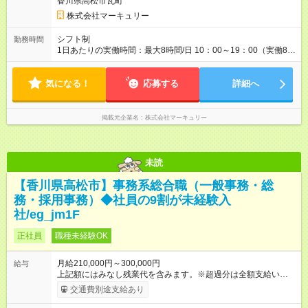
香川県高松市瓦町
す。特に頑張っている人は、上長の裁量でさらにプラスの昇給
となることも。努力や成長が収入につながる環境です。 【試用
株式会社マーキュリー
期間】試用期間あり 試用期間の長さ：3ヶ月 雇用形態、給与は
本採用時と同じです。
シフト制
勤務時間
1日あたりの実働時間：最大8時間/日 10：00～19：00（実働8時
間） ※勤務地により異なります。
気になる！
応募する
詳細へ
掲載元企業名
株式会社マーキュリー
未読
【香川県高松市】事務系総合職（一般事務・総
務・採用事務）◆社員の9割が未経験入
社/eg_jm1F
正社員
職種未経験OK
月給210,000円～300,000円
給与
上記額にはみなし残業代を含みます。※超過分は全額支給いたし
ます。 みなし残業代 14,616円／月 みなし残業時間 10時間／月
交通費別途支給あり
※能力やスキルを考慮の上、当社規程により決定します。 ーー
ーーーーーーー 年に2回の昇給あり！ ーーーーーーーーー 半年