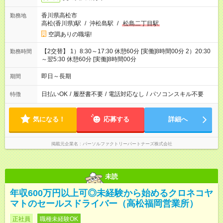
香川県高松市
勤務地
高松(香川県)駅
/
沖松島駅
/
松島二丁目駅
空調ありの職場!
【2交替】 1）8:30～17:30 休憩60分 [実働]8時間00分 2）20:30
勤務時間
～翌5:30 休憩60分 [実働]8時間00分
即日～長期
期間
日払いOK
/
履歴書不要
/
電話対応なし
/
パソコンスキル不要
特徴
気になる！
応募する
詳細へ
掲載元企業名
パーソルファクトリーパートナーズ株式会社
未読
年収600万円以上可◎未経験から始めるクロネコヤ
マトのセールスドライバー（高松福岡営業所）
正社員
職種未経験OK