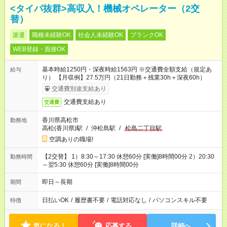
<タイパ抜群>高収入！機械オペレーター（2交
替）
派遣
職種未経験OK
社会人未経験OK
ブランクOK
WEB登録・面接OK
基本時給1250円・深夜時給1563円 ※交通費全額支給（規定あ
給与
り） 【月収例】27.5万円（21日勤務＋残業30h＋深夜60h）
交通費別途支給あり
交通費支給あり
交通費
香川県高松市
勤務地
高松(香川県)駅
/
沖松島駅
/
松島二丁目駅
空調ありの職場!
【2交替】 1）8:30～17:30 休憩60分 [実働]8時間00分 2）20:30
勤務時間
～翌5:30 休憩60分 [実働]8時間00分
即日～長期
期間
日払いOK
/
履歴書不要
/
電話対応なし
/
パソコンスキル不要
特徴
気になる！
応募する
詳細へ