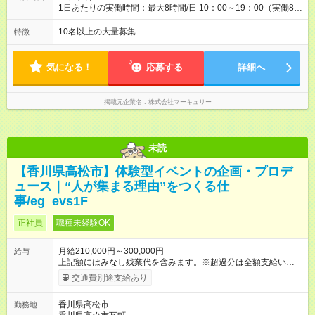
1日あたりの実働時間：最大8時間/日 10：00～19：00（実働8時
間） ※勤務地により異なります。
10名以上の大量募集
特徴
気になる！
応募する
詳細へ
掲載元企業名
株式会社マーキュリー
未読
【香川県高松市】体験型イベントの企画・プロデ
ュース｜“人が集まる理由”をつくる仕
事/eg_evs1F
正社員
職種未経験OK
月給210,000円～300,000円
給与
上記額にはみなし残業代を含みます。※超過分は全額支給いたし
ます。 みなし残業代 14,616円／月 みなし残業時間 10時間／月
交通費別途支給あり
※能力やスキルを考慮の上、当社規程により決定します。 ーー
ーーーーーーー 年に2回の昇給あり！ ーーーーーーーーー 半年
香川県高松市
勤務地
に1回の「年次昇給」があり、仕事での成果にあわせて昇給しま