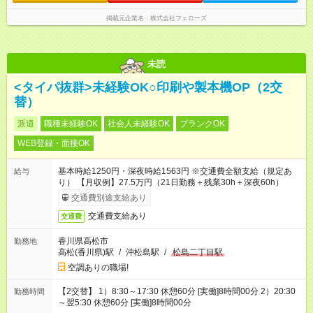
掲載元企業名
株式会社フェローズ
未読
<タイパ抜群>未経験OK○印刷や製本機OP（2交
替）
派遣
職種未経験OK
社会人未経験OK
ブランクOK
WEB登録・面接OK
基本時給1250円・深夜時給1563円 ※交通費全額支給（規定あ
給与
り） 【月収例】27.5万円（21日勤務＋残業30h＋深夜60h）
交通費別途支給あり
交通費支給あり
交通費
香川県高松市
勤務地
高松(香川県)駅
/
沖松島駅
/
松島二丁目駅
空調ありの職場!
【2交替】 1）8:30～17:30 休憩60分 [実働]8時間00分 2）20:30
勤務時間
～翌5:30 休憩60分 [実働]8時間00分