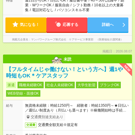
週1日からOK
/
日払いOK
/
履歴書不要
/
40～50代活躍中
/
副
特徴
業・WワークOK
/
服装自由
/
シフト勤務
/
10名以上の大量募
集
/
電話対応なし
/
パソコンスキル不要
気になる！
応募する
詳細へ
掲載元企業名
マンパワーグループ株式会社 ケアサービス事業部 （医療福祉介護関連）
掲載日：2026.08.07
未読
NEW
【フルタイムじゃ働けない！という方へ】週1や
時短もOK＊ケアスタッフ
派遣
職種未経験OK
社会人未経験OK
大学生歓迎
ブランクOK
WEB登録・面接OK
無資格未経験：時給1250円～ 経験者：時給1350円～★日払い
給与
／週払い制度あり（月払いも選べます）※稼働開始時は手続き完
了次第のお支払いとなります。
交通費別途支給あり
交通費全額支給※規定有
交通費