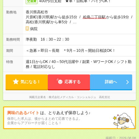
400円/日支給 ★車・自転車・バイクOK！
交通費
香川県高松市
勤務地
片原町(香川県)駅から徒歩15分
/
松島二丁目駅
から徒歩19分
/
高松(香川県)駅から車5分
/
…
病院
準夜勤 16：30～22：30
勤務時間
＜急募＞即日～長期 ＊9月～10月～開始日相談OK！
期間
週1日からOK
/
40～50代活躍中
/
副業・WワークOK
/
シフト勤
特徴
務
/
電話対応なし
気になる！
応募する
詳細へ
掲載元企業名
株式会社メディカル・コンシェルジュ 高松支社
興味のあるバイト
は、とりあえず保存しよう♪
保存した求人は、後からまとめて応募できるよ。
企業からアプローチが届くことも！
掲載日：2026.08.08