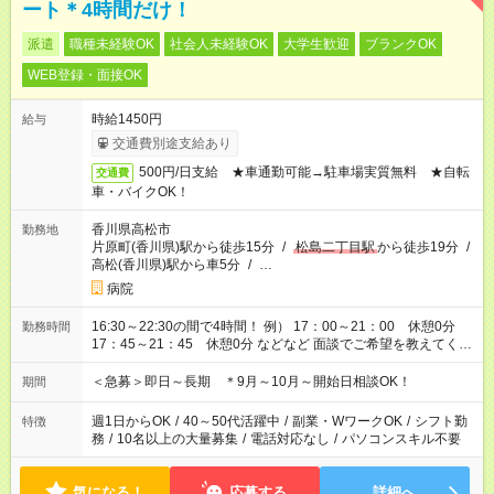
ート＊4時間だけ！
派遣
職種未経験OK
社会人未経験OK
大学生歓迎
ブランクOK
WEB登録・面接OK
時給1450円
給与
交通費別途支給あり
500円/日支給 ★車通勤可能→駐車場実質無料 ★自転
交通費
車・バイクOK！
香川県高松市
勤務地
片原町(香川県)駅から徒歩15分
/
松島二丁目駅
から徒歩19分
/
高松(香川県)駅から車5分
/
…
病院
16:30～22:30の間で4時間！ 例） 17：00～21：00 休憩0分
勤務時間
17：45～21：45 休憩0分 などなど 面談でご希望を教えてくだ
さい！
＜急募＞即日～長期 ＊9月～10月～開始日相談OK！
期間
週1日からOK
/
40～50代活躍中
/
副業・WワークOK
/
シフト勤
特徴
務
/
10名以上の大量募集
/
電話対応なし
/
パソコンスキル不要
気になる！
応募する
詳細へ