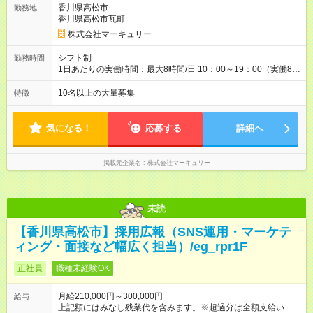
香川県高松市
勤務地
に1回の「年次昇給」があり、仕事での成果にあわせて昇給しま
香川県高松市瓦町
す。特に頑張っている人は、上長の裁量でさらにプラスの昇給
となることも。努力や成長が収入につながる環境です。 【試用
株式会社マーキュリー
期間】試用期間あり 試用期間の長さ：3ヶ月 雇用形態、給与は
本採用時と同じです。
シフト制
勤務時間
1日あたりの実働時間：最大8時間/日 10：00～19：00（実働8時
間） ※勤務地により異なります。
10名以上の大量募集
特徴
気になる！
応募する
詳細へ
掲載元企業名
株式会社マーキュリー
未読
【香川県高松市】採用広報（SNS運用・マーケテ
ィング・面接など幅広く担当）/eg_rpr1F
正社員
職種未経験OK
月給210,000円～300,000円
給与
上記額にはみなし残業代を含みます。※超過分は全額支給いたし