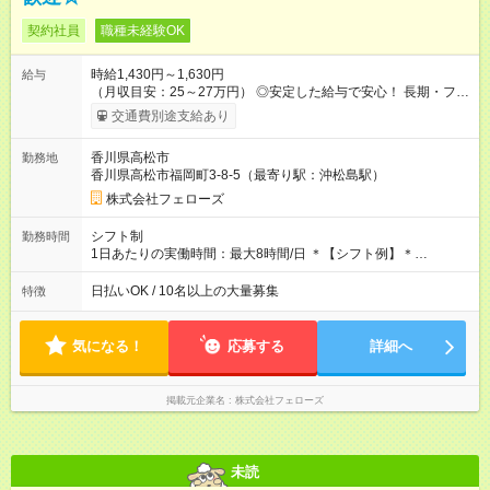
契約社員
職種未経験OK
時給1,430円～1,630円
給与
（月収目安：25～27万円） ◎安定した給与で安心！ 長期・フル
タイムで勤務いただける方にお越しいただきたいと思っていま
交通費別途支給あり
す。シフトが削られることはないので、安定した給与が入りま
す。 ◎日払い・週払いもOK！※規定あり すぐに働きたい、稼ぎ
香川県高松市
勤務地
たいという人もいると思います。このあたりは柔軟に対応する
香川県高松市福岡町3-8-5（最寄り駅：沖松島駅）
ので、お気軽にご相談ください！ ※2ヶ月の試用期間がありま
す。その間の給与・待遇に変更はありません。 【試用期間】試
株式会社フェローズ
用期間あり 試用期間の長さ：2ヶ月 雇用形態、給与は本採用時
と同じです。
シフト制
勤務時間
1日あたりの実働時間：最大8時間/日 ＊【シフト例】＊
(1) 10:00～19:00 (2) 11:00～20:00 (3) 12:00～21:00 など ◎
いずれも実働8時間・休憩1時間です。中抜けシフトなどはあり
日払いOK / 10名以上の大量募集
特徴
ません。 ◎残業は少なく、月10時間未満です。「残業代で稼ぎ
たい」などあれば相談に応じますのでおっしゃってください！
気になる！
応募する
詳細へ
掲載元企業名
株式会社フェローズ
未読