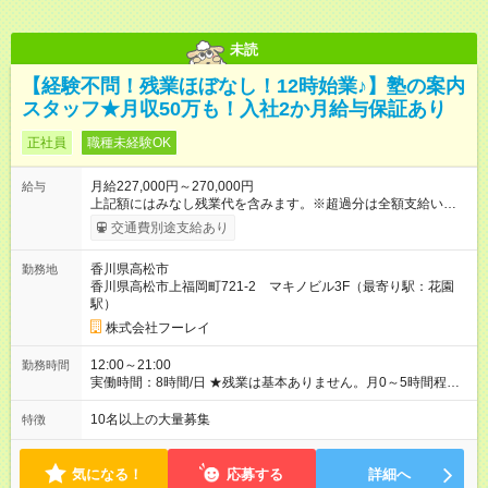
未読
【経験不問！残業ほぼなし！12時始業♪】塾の案内
スタッフ★月収50万も！入社2か月給与保証あり
正社員
職種未経験OK
月給227,000円～270,000円
給与
上記額にはみなし残業代を含みます。※超過分は全額支給いたし
ます。 みなし残業代 33,750円 ～ 40,500円／月 みなし残業時
交通費別途支給あり
間 23.7時間／月 ＼報奨金＋各種手当アリ♪／ 報奨金は実績を正
当に評価し、当社規定により、毎月支給しています。 ＜報奨金
香川県高松市
勤務地
について＞ 未経験入社3ヶ月で30万円（月収50万円以上）、1年
香川県高松市上福岡町721-2 マキノビル3F（最寄り駅：花園
で60万円（月収80万円以上）を支給されているスタッフもいま
駅）
す。頑張ったら頑張った分だけお給料に還元される仕組みが整
えられています。 〈社員の年収例〉 年収365万円/月給：26万円
株式会社フーレイ
+賞与（入社1年目・22歳） 年収429万円/月給：31万円+賞与
（入社2年目・24歳） 年収654万円/月給：39万円+賞与（入社6
12:00～21:00
勤務時間
年目・33歳） 【試用期間】試用期間あり 試用期間の長さ：2ヶ
実働時間：8時間/日 ★残業は基本ありません。月0～5時間程度
月 ※ 雇用形態と給与に、本採用時と異なる部分があります。 雇
を想定しています。 ★朝はゆっくり過ごせて、通勤ラッシュと
用形態：中途採用（契約社員） 給与：月給 286,000
は無縁です。 〈１日のスケジュール例〉 12:00 出社 13:00 ミ
10名以上の大量募集
特徴
円 ～ 300,000円 ≪スタート安心保証≫ 入社後2ヶ月間は成果を
ーティング、昼食 14:00 現地へ出発 20:30 当日の報告、相談
問わず【月給28万6000円～30万円】（地域により変動）を保
21:00 定時退社(直帰)
証！ まずは仕事を覚え、スキルアップに集中できます◎ 「報奨
気になる！
応募する
詳細へ
金って稼げるの？」 「未経験の走り始めが不安…」 ——そんな