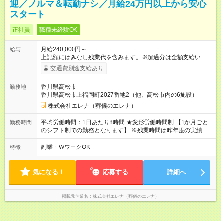
迎／ノルマ＆転勤ナシ／月給24万円以上から安心
スタート
正社員
職種未経験OK
月給240,000円～
給与
上記額にはみなし残業代を含みます。※超過分は全額支給いたし
ます。 みなし残業代 59,176円／月 みなし残業時間 45時間／月
交通費別途支給あり
★賞与年2回 （昨年度実績2ヶ月分）あり。 ★ノルマはありま
せん。 お客様への対応、施設管理、設営業務対応などの習熟
香川県高松市
勤務地
度を評価します。 【試用期間】試用期間あり 試用期間の長さ：
香川県高松市上福岡町2027番地2（他、高松市内の6施設）
3ヶ月 雇用形態、給与は本採用時と同じです。
株式会社エレナ（葬儀のエレナ）
平均労働時間：1日あたり8時間 ★変形労働時間制 【1か月ごと
勤務時間
のシフト制での勤務となります】 ※残業時間は昨年度の実績で
月平均30時間程度です。対応できる業務によって個人差があり
ます。 ★勤務時間 ８：３０～１７：３０が基本シフトとなりま
副業・WワークOK
特徴
す ★パソコン（PC）を使った入力作業があります 平均労働時
間：1日あたり8時間 ★変形労働時間制 【1か月ごとのシフト制
での勤務となります】 ※残業時間は昨年度の実績で月平均30時
気になる！
応募する
詳細へ
間程度です。対応できる業務によって個人差があります。 ★勤
務時間 ８：３０～１７：３０が基本シフトとなります ★パソコ
ン（PC）を使った入力作業があります
掲載元企業名
株式会社エレナ（葬儀のエレナ）