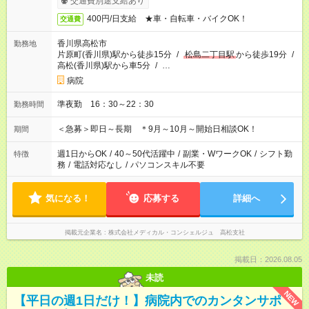
交通費別途支給あり
400円/日支給 ★車・自転車・バイクOK！
交通費
香川県高松市
勤務地
片原町(香川県)駅から徒歩15分
/
松島二丁目駅
から徒歩19分
/
高松(香川県)駅から車5分
/
…
病院
準夜勤 16：30～22：30
勤務時間
＜急募＞即日～長期 ＊9月～10月～開始日相談OK！
期間
週1日からOK
/
40～50代活躍中
/
副業・WワークOK
/
シフト勤
特徴
務
/
電話対応なし
/
パソコンスキル不要
気になる！
応募する
詳細へ
掲載元企業名
株式会社メディカル・コンシェルジュ 高松支社
掲載日：2026.08.05
未読
NEW
【平日の週1日だけ！】病院内でのカンタンサポ