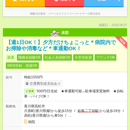
掲載元企業名
パーソルファクトリーパートナーズ株式会社
掲載日：2026.08.07
未読
NEW
【週1日OK！】夕方だけちょこっと＊病院内で
お掃除や消毒など＊車通勤OK！
派遣
職種未経験OK
社会人未経験OK
大学生歓迎
ブランクOK
WEB登録・面接OK
時給1550円
給与
交通費別途支給あり
500円/日支給 ★車通勤可能→駐車場実質無料 ★自転
交通費
車・バイクOK！
香川県高松市
勤務地
片原町(香川県)駅から徒歩15分
/
松島二丁目駅
から徒歩19分
/
高松(香川県)駅から車5分
/
…
病院