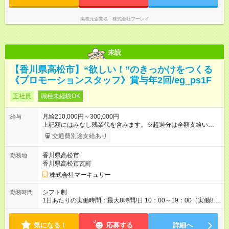
気持ちに、収入面から応える、当社独自の制度です。
掲載元企業名
株式会社フーレイ
未読
【香川県高松市】“欲しい！”のきっかけをつくる
《プロモーションスタッフ》賞与年2回/eg_ps1F
正社員
職種未経験OK
月給210,000円～300,000円
給与
上記額にはみなし残業代を含みます。※超過分は全額支給いたし
ます。 みなし残業代 14,616円／月 みなし残業時間 10時間／月
交通費別途支給あり
※能力やスキルを考慮の上、当社規程により決定します。 ーー
ーーーーーーー 年に2回の昇給あり！ ーーーーーーーーー 半年
香川県高松市
勤務地
に1回の「年次昇給」があり、仕事での成果にあわせて昇給しま
香川県高松市瓦町
す。特に頑張っている人は、上長の裁量でさらにプラスの昇給
となることも。努力や成長が収入につながる環境です。 【試用
株式会社マーキュリー
期間】試用期間あり 試用期間の長さ：3ヶ月 雇用形態、給与は
本採用時と同じです。
シフト制
勤務時間
1日あたりの実働時間：最大8時間/日 10：00～19：00（実働8時
間） ※勤務地により異なります。
気になる！
応募する
詳細へ