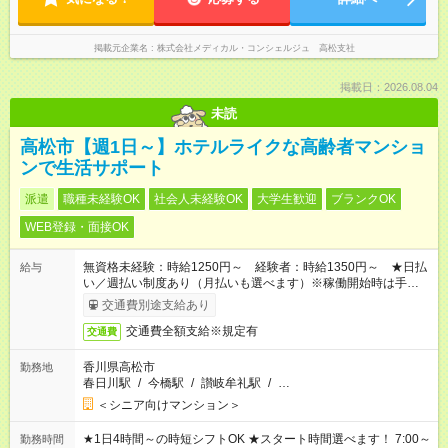
掲載元企業名
株式会社メディカル・コンシェルジュ 高松支社
掲載日：2026.08.04
未読
高松市【週1日～】ホテルライクな高齢者マンショ
ンで生活サポート
派遣
職種未経験OK
社会人未経験OK
大学生歓迎
ブランクOK
WEB登録・面接OK
無資格未経験：時給1250円～ 経験者：時給1350円～ ★日払
給与
い／週払い制度あり（月払いも選べます）※稼働開始時は手続き
完了次第のお支払いとなります。
交通費別途支給あり
交通費全額支給※規定有
交通費
香川県高松市
勤務地
春日川駅
/
今橋駅
/
讃岐牟礼駅
/
…
＜シニア向けマンション＞
★1日4時間～の時短シフトOK ★スタート時間選べます！ 7:00～
勤務時間