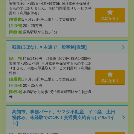
実働7h30m×週5日×4週+残業5h ※月収例を保証す
るものではありません。※給与即受取りサービス利
用可（利用条件有）
気になる！
[交通費]
1ヶ月3万円を上限として実費支給
[月収例]
20～25万円
[勤務地]
広島駅駅から徒歩1分
残業ほぼなし▼本通で一般事務[派遣]
[給 与]
時給1430円 月収例 20万円 時給1430円×
実働7h×週5日×4週 ※月収例を保証するものではあ
りません。※給与即受取りサービス利用可（利用条
件有）
[交通費]
1ヶ月3万円を上限として実費支給
気になる！
[月収例]
20～25万円
[勤務地]
本通駅から徒歩1分
/
紙屋町西駅から徒歩5
分
高知市、事務パート、ヤマダ不動産、イエ楽、土日
祝休み、未経験でのOK！交通費支給有り[アルバイ
ト]