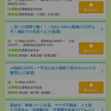
8800円×20日）
[交通費]
交通費規定内支給
気になる！
[勤務地]
郵便局前駅
/
大元駅
/
大安寺駅
/
…
＼空いた時間で働く！／日払いOK×1勤務2.8万円も
可！施設での見回りなど[派遣]
[給 与]
時給1550円～ 夜勤時給1880円～ 日収
2.8万円～（夜勤時給1880円×15h）
[交通費]
交通費全額支給
気になる！
[勤務地]
尾道駅
/
東尾道駅
/
新尾道駅
/
…
≪時給1100円～＊平日のみ≫病院で受付やカルテの
整理など[派遣]
[給 与]
時給1100円～
[交通費]
交通費規定内支給
気になる！
[勤務地]
岡山駅
/
柳川駅
/
庭瀬駅
/
…
高知市、事務パート社員、ヤマダ不動産、イエ楽、
土日祝休み、未経験OK、交通費支給有り[アルバイ