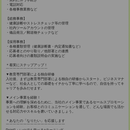
・電話対応
・各種事務業務など
【総務事務】
・健康診断やストレスチェック等の管理
・社内ツールアカウントの管理
・備品発注／郵送物チェックなど
【採用事務】
・各種書類管理（健康診断書・内定通知書など）
・応募者とのやり取り／他部署との連携
・応募者向けの書類説明会の実施など
＊着実にステップアップ！
￣￣￣￣￣￣￣￣￣￣￣￣
▼教育専門部署による独自研修
入社後、まずは教育専門部署による独自の研修からスタート。ビジネスマナ
ーなど、社会人としての基礎をイチから丁寧に学べるので、自信を持ってキ
ャリアを歩みだせます。
▼メイン事業を経験！
事業への理解を深めるために、当社のメイン事業であるセールスプロモーシ
ョンを経験。お客様とのコミュニケーションを通して、どんな場面でも活か
せる対応力やスキルを磨いていきましょう。
＊あなたの「なりたい」を応援します
￣￣￣￣￣￣￣￣￣￣￣￣￣￣￣￣￣
Point1：いつでも学べるeラーニング