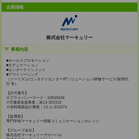
企業情報
株式会社マーキュリー
事業内容
■セールスプロモーション
■エデュケーション
■エンターテインメント
■アウトソーシング
（ツーリズム/コンタクトセンター/ITソリューション/研修サービス/採用代
行 等）
【許可番号】
※プライバシーマーク：10830449
※労働者派遣事業：派13-303310
※有料職業紹介事業：13-ユ-310374
【提携校】
専門学校マーキュリー情報コミュニケーションカレッジ
【グループ会社】
株式会社マーキュリーグローバル