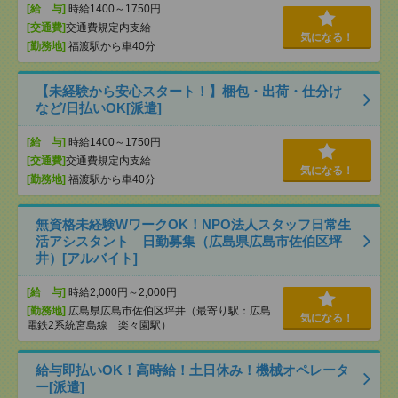
[給 与]
時給1400～1750円
[交通費]
交通費規定内支給
気になる！
[勤務地]
福渡駅から車40分
【未経験から安心スタート！】梱包・出荷・仕分け
など/日払いOK[派遣]
[給 与]
時給1400～1750円
[交通費]
交通費規定内支給
気になる！
[勤務地]
福渡駅から車40分
無資格未経験WワークOK！NPO法人スタッフ日常生
活アシスタント 日勤募集（広島県広島市佐伯区坪
井）[アルバイト]
[給 与]
時給2,000円～2,000円
[勤務地]
広島県広島市佐伯区坪井（最寄り駅：広島
気になる！
電鉄2系統宮島線 楽々園駅）
給与即払いOK！高時給！土日休み！機械オペレータ
ー[派遣]