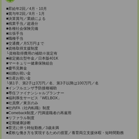
■昇給年2回／4月・10月
■賞与年2回／8月・1月
■決算賞与／業績による
■残業手当／超過分
■各種社会保険完備
■出張手当
■職種手当
■交通費／月5万円まで
■資格取得支援制度
└資格取得費用の補助※規定有
■確定拠出型年金／日本版401K
■マーキュリー健康保険組合
■慶弔見舞金
■結婚お祝い金
■出産お祝い金
└第1子、第2子は3万円／名、第3子以降は100万円／名
■インフルエンザ予防接種補助
■専任ファイナンシャルプランナー
■福利厚生サービス「WELBOX」
■社員寮／東京のみ
■社内FA（社内転職）制度
■Comeback制度／円満退職者の再雇用
■リファラル制度
■定期健康診断
■育児に伴う時短勤務／3歳未満
■柔軟な働き方を実現するための措置／養育両立支援休暇・短時間勤務