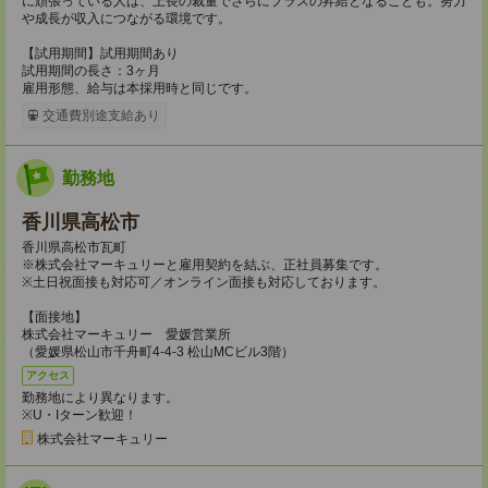
に頑張っている人は、上長の裁量でさらにプラスの昇給となることも。努力
や成長が収入につながる環境です。
【試用期間】試用期間あり
試用期間の長さ：3ヶ月
雇用形態、給与は本採用時と同じです。
交通費別途支給あり
勤務地
香川県高松市
香川県高松市瓦町
※株式会社マーキュリーと雇用契約を結ぶ、正社員募集です。
※土日祝面接も対応可／オンライン面接も対応しております。
【面接地】
株式会社マーキュリー 愛媛営業所
（愛媛県松山市千舟町4-4-3 松山MCビル3階）
アクセス
勤務地により異なります。
※U・Iターン歓迎！
株式会社マーキュリー