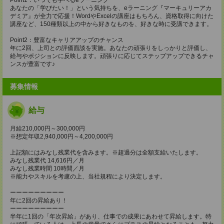
あなたの「学びたい！」という気持ちを、eラーニング『マーキュリーアカ
デミア』が全力で応援！WordやExcelの講座はもちろん、資格取得に向けた
講座など、150種類以上の中から好きなものを、好きな時に受講できます。
Point2：豊富なキャリアアップのチャンス
年に2回、上司との評価面談を実施。あなたの頑張りをしっかりと評価し、
給与やポジションに反映します。頑張りに応じてステップアップできるチャ
ンスが豊富です♪
募集情報
給与
月給210,000円～300,000円
※想定年収2,940,000円～4,200,000円
上記額にはみなし残業代を含みます。※超過分は全額支給いたします。
みなし残業代 14,616円／月
みなし残業時間 10時間／月
※能力やスキルを考慮の上、当社規程により決定します。
ーーーーーーーーー
年に2回の昇給あり！
ーーーーーーーーー
半年に1回の「年次昇給」があり、仕事での成果にあわせて昇給します。特