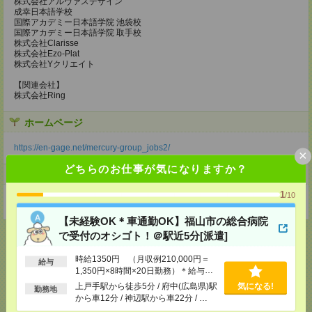
株式会社アルヴァスデザイン
成幸日本語学校
国際アカデミー日本語学院 池袋校
国際アカデミー日本語学院 取手校
株式会社Clarisse
株式会社Ezo-Plat
株式会社Yクリエイト
【関連会社】
株式会社Ring
ホームページ
https://en-gage.net/mercury-group_jobs2/
×
どちらのお仕事が気になりますか？
事業所
1
/10
東京都新宿区西新宿1-26-2新宿野村ビル23階
【未経験OK＊車通勤OK】福山市の総合病院
で受付のオシゴト！＠駅近5分[派遣]
時給1350円 （月収例210,000円＝
給与
1,350円×8時間×20日勤務）＊給与前
応募ページへ
払制度（稼働分）
上戸手駅から徒歩5分 / 府中(広島県)駅
気になる!
勤務地
から車12分 / 神辺駅から車22分 / …