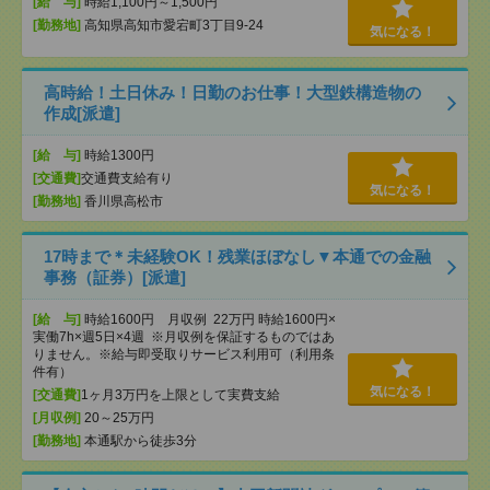
[給 与]
時給1,100円～1,500円
[勤務地]
高知県高知市愛宕町3丁目9-24
気になる！
高時給！土日休み！日勤のお仕事！大型鉄構造物の
作成[派遣]
[給 与]
時給1300円
[交通費]
交通費支給有り
気になる！
[勤務地]
香川県高松市
17時まで＊未経験OK！残業ほぼなし▼本通での金融
事務（証券）[派遣]
[給 与]
時給1600円 月収例 22万円 時給1600円×
実働7h×週5日×4週 ※月収例を保証するものではあ
りません。※給与即受取りサービス利用可（利用条
件有）
気になる！
[交通費]
1ヶ月3万円を上限として実費支給
[月収例]
20～25万円
[勤務地]
本通駅から徒歩3分