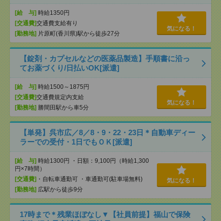
[給 与]
時給1350円
[交通費]
交通費支給有り
気になる！
[勤務地]
片原町(香川県)駅から徒歩27分
【錠剤・カプセルなどの医薬品製造】手順書に沿っ
てお薬づくり/日払いOK[派遣]
[給 与]
時給1500～1875円
[交通費]
交通費規定内支給
気になる！
[勤務地]
勝間田駅から車5分
【単発】呉市広／8／8・9・22・23日＊自動車ディー
ラーでの受付・1日でもＯＫ[派遣]
[給 与]
時給1300円 ・日額：9,100円（時給1,300
円×7時間）
[交通費]
・自転車通勤可 ・車通勤可(駐車場無料)
気になる！
[勤務地]
広駅から徒歩9分
17時まで＊残業ほぼなし▼【社員前提】福山で保険