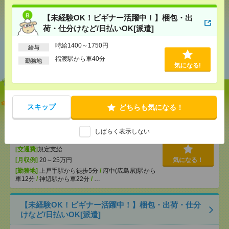
気になる！
【未経験OK！ビギナー活躍中！】梱包・出
荷・仕分けなど/日払いOK[派遣]
時給1400～1750円
あなたの閲覧履歴からの
給与
おすすめ
福渡駅から車40分
勤務地
気になる!
【未経験OK＊車通勤OK】福山市の総合病院で受付
スキップ
どちらも気になる！
のオシゴト！＠駅近5分[派遣]
[給 与]
時給1350円 （月収例210,000円＝1,350
しばらく表示しない
円×8時間×20日勤務）＊給与前払制度（稼働分）
[交通費]
規定支給
[月収例]
20～25万円
気になる！
[勤務地]
上戸手駅から徒歩5分
/
府中(広島県)駅から
車12分
/
神辺駅から車22分
/
…
【未経験OK！ビギナー活躍中！】梱包・出荷・仕分
けなど/日払いOK[派遣]