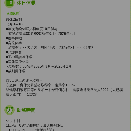
休日休暇
休日休暇
週休2日制
（月8～10日）
■年次有給休暇／初年度10日付与
└有給取得率80％※2025年3月～2026年2月
■慶弔休暇
■育児休業
└取得数：83名／内、男性19名※2025年3月～2026年2月
■介護休業
■子の看護等休暇
■産前産後休業
└取得数：60名※2025年3月～2026年2月
■裁判員休暇
◎5日以上の連休取得可
◎産休・育休の希望者取得率／復帰率100％
◎健康相談窓口等のサポートが評価され「健康経営優良法人2026（大規模
法人部門）」に認定！
勤務時間
シフト制
1日あたりの実働時間：最大8時間/日
10：00～19：00（実働8時間）