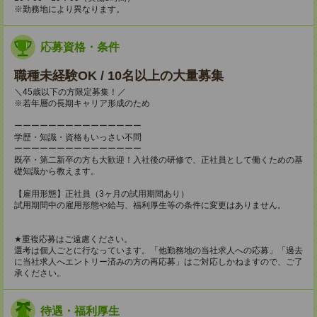
※勤務地により異なります。
応募資格・条件
職種未経験OK / 10名以上の大量募集
＼45歳以下の方限定募集！／
※若年層の長期キャリア形成のため
ーーーーーーーーーーーーーーー
学歴・知識・資格もいっさい不問
ーーーーーーーーーーーーーーー
既卒・第二新卒の方も大歓迎！入社後の研修で、正社員として働くための基
礎知識から教えます。
【雇用形態】正社員（3ヶ月の試用期間あり）
試用期間中の雇用形態や給与、福利厚生等の条件に変更はありません。
★重複応募はご遠慮ください。
選考は個人ごとに行なっています。「他勤務地の当社求人への応募」「過去
に当社求人へエントリー済みの方の再応募」はご対応しかねますので、ご了
承ください。
待遇・福利厚生