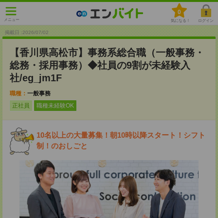
0
メニュー
気になる！
ログイン
掲載日 :2026
/
07
/
02
【香川県高松市】事務系総合職（一般事務・
総務・採用事務）◆社員の9割が未経験入
社/eg_jm1F
職種：
一般事務
正社員
職種未経験OK
10名以上の大量募集！朝10時以降スタート！シフト
制！のおしごと