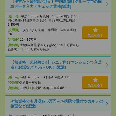
【夕方から5時間だけ♬】中国新聞社グループでの簡
単データ入力・チェック業務[派遣]
[給 与]
時給1160円☆月収例：11万5700円（1160
円×5時間×19日勤務の場合） ※22:00以降は時給
1,450円
[交通費]
・規定により支給 ・車通勤・自転車通勤
OK
気になる！
[月収例]
10～15万円
[勤務地]
土橋(広島県)駅から徒歩5分
/
本川町駅から
徒歩8分
/
十日市町駅から徒歩
【無資格・未経験OK】シニア向けマンションで入居
者とお話など＊5h～OK！[派遣]
[給 与]
時給1450円～ ★日払い/週払いOK
[交通費]
交通費全額支給
気になる！
[勤務地]
三原駅
/
須波駅
/
本郷(広島県)駅
/
…
≪無資格でも月収17.6万円～≫病院で受付やカルテの
整理など[派遣]
[給 与]
時給1100円～ ■月収17.6万円～（日収