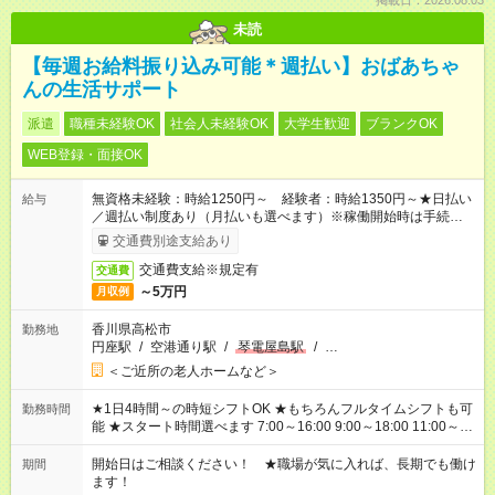
掲載日：2026.08.03
未読
【毎週お給料振り込み可能＊週払い】おばあちゃ
んの生活サポート
派遣
職種未経験OK
社会人未経験OK
大学生歓迎
ブランクOK
WEB登録・面接OK
無資格未経験：時給1250円～ 経験者：時給1350円～★日払い
給与
／週払い制度あり（月払いも選べます）※稼働開始時は手続き完
了次第のお支払いとなります。
交通費別途支給あり
交通費支給※規定有
交通費
～5万円
月収例
香川県高松市
勤務地
円座駅
/
空港通り駅
/
琴電屋島駅
/
…
＜ご近所の老人ホームなど＞
★1日4時間～の時短シフトOK ★もちろんフルタイムシフトも可
勤務時間
能 ★スタート時間選べます 7:00～16:00 9:00～18:00 11:00～
20:00 など 残業なし！ ※Wワークの場合、他のお仕事と合わせ
週40時間超の就業はご案内できません ※法令に基づき、週20時
開始日はご相談ください！ ★職場が気に入れば、長期でも働け
期間
間以上勤務は社会保険への加入対象となります ※労働者派遣法
ます！