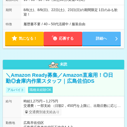
8/8(土)、8/9(日)、22日(土)、23日(日)の期間限定 1日のみも歓
期間
迎！
履歴書不要
/
40～50代活躍中
/
服装自由
特徴
気になる！
応募する
詳細へ
未読
＼Amazon Ready募集／Amazon直雇用！◎日
勤◎倉庫内作業スタッフ｜広島佐伯DS
アルバイト
職種未経験OK
時給1,275円～1,275円
給与
交通費：一部支給 （日額2，450円を上限に、出勤日数に応じて
実費支給） ※22:00～翌5:00までは時給25%UP！ ■給与前払い
交通費別途支給あり
制度あり ※前払い額の上限あり、手数料無料（Amazon負担）
そのほか所定の条件が適用されます 【試用期間】試用期間なし
広島市佐伯区
勤務地