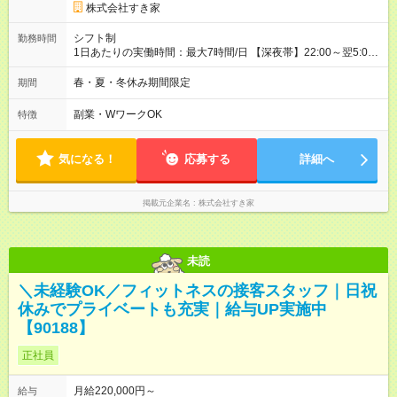
株式会社すき家
シフト制
勤務時間
1日あたりの実働時間：最大7時間/日 【深夜帯】22:00～翌5:00
週2日～・1日2h～OK◎ ※22:00から翌5:00までは18歳以上の方
のみ勤務可能です（18歳未満の深夜業務禁止のため） ★深夜で
春・夏・冬休み期間限定
期間
も安心して働けます★ すき家では、ワンオペを禁止していま
す。 必ず、2名以上での勤務を行いますので、安心して働けま
副業・WワークOK
特徴
す。
気になる！
応募する
詳細へ
掲載元企業名
株式会社すき家
未読
＼未経験OK／フィットネスの接客スタッフ｜日祝
休みでプライベートも充実｜給与UP実施中
【90188】
正社員
月給220,000円～
給与