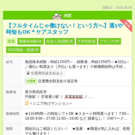
掲載日：2026.08.06
未読
NEW
【フルタイムじゃ働けない！という方へ】週1や
時短もOK＊ケアスタッフ
派遣
職種未経験OK
社会人未経験OK
大学生歓迎
ブランクOK
WEB登録・面接OK
無資格未経験：時給1250円～ 経験者：時給1350円～★日払い
給与
／週払い制度あり（月払いも選べます）※稼働開始時は手続き完
了次第のお支払いとなります。
交通費別途支給あり
交通費全額支給※規定有
交通費
香川県高松市
勤務地
円座駅
/
空港通り駅
/
琴電屋島駅
/
…
＜シニア向けマンション＞
★1日4時間～の時短シフトOK ★スタート時間選べます！ 7:00～
勤務時間
16:00 9:00～17:00 11:00～19:00 など 残業なし！ ※Wワークの
場合、他のお仕事と合わせ週40時間超の就業はご案内できませ
ん ※法令に基づき、週20時間以上勤務は社会保険への加入対象
開始日はご相談ください！ ★急募 ★職場が気に入れば、長期
期間
となります ※労働者派遣法（日雇い派遣の原則禁止）により、
でも働けます！