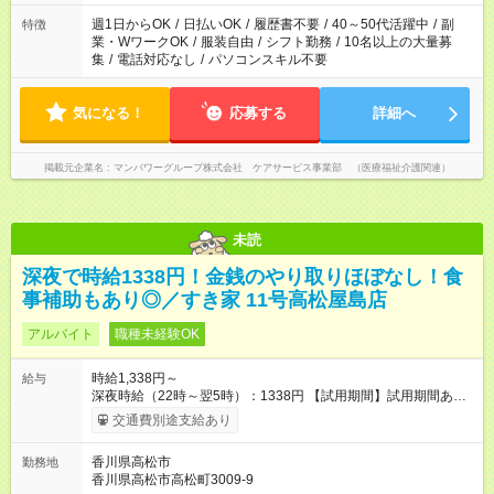
（日雇い派遣の原則禁止）により、短時間・短期間の就業はご
案内が難しい場合があります
週1日からOK
/
日払いOK
/
履歴書不要
/
40～50代活躍中
/
副
特徴
業・WワークOK
/
服装自由
/
シフト勤務
/
10名以上の大量募
集
/
電話対応なし
/
パソコンスキル不要
気になる！
応募する
詳細へ
掲載元企業名
マンパワーグループ株式会社 ケアサービス事業部 （医療福祉介護関連）
未読
深夜で時給1338円！金銭のやり取りほぼなし！食
事補助もあり◎／すき家 11号高松屋島店
アルバイト
職種未経験OK
時給1,338円～
給与
深夜時給（22時～翌5時）：1338円 【試用期間】試用期間あり
試用期間の長さ：1ヶ月 雇用形態、給与は本採用時と同じです。
交通費別途支給あり
試用期間の実態は30日（※条件変更なし）ですが、切り上げで
一ヶ月とさせていただきます。 研修制度あり：15時間(研修中も
香川県高松市
勤務地
同時給）
香川県高松市高松町3009-9