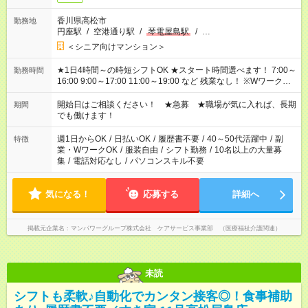
香川県高松市
勤務地
円座駅
/
空港通り駅
/
琴電屋島駅
/
…
＜シニア向けマンション＞
★1日4時間～の時短シフトOK ★スタート時間選べます！ 7:00～
勤務時間
16:00 9:00～17:00 11:00～19:00 など 残業なし！ ※Wワークの
場合、他のお仕事と合わせ週40時間超の就業はご案内できませ
ん ※法令に基づき、週20時間以上勤務は社会保険への加入対象
開始日はご相談ください！ ★急募 ★職場が気に入れば、長期
期間
となります ※労働者派遣法（日雇い派遣の原則禁止）により、
でも働けます！
短時間・短期間の就業はご案内が難しい場合があります
週1日からOK
/
日払いOK
/
履歴書不要
/
40～50代活躍中
/
副
特徴
業・WワークOK
/
服装自由
/
シフト勤務
/
10名以上の大量募
集
/
電話対応なし
/
パソコンスキル不要
気になる！
応募する
詳細へ
掲載元企業名
マンパワーグループ株式会社 ケアサービス事業部 （医療福祉介護関連）
未読
シフトも柔軟♪自動化でカンタン接客◎！食事補助