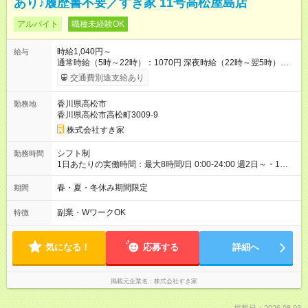
あり♪履歴書不要／すき家 11号高松屋島店
アルバイト
職種未経験OK
時給1,040円～
給与
通常時給（5時～22時）：1070円 深夜時給（22時～翌5時）：
1338円 高校生時給：1040円 【特別手当】早朝手当（5：00-9：
交通費別途支給あり
00）時給+150円 【試用期間】試用期間あり 試用期間の長さ：1
ヶ月 雇用形態、給与は本採用時と同じです。 試用期間の実態は
香川県高松市
勤務地
30日（※条件変更なし）ですが、切り上げで一ヶ月とさせてい
香川県高松市高松町3009-9
ただきます。 研修制度あり：15時間(研修中も同時給）
株式会社すき家
シフト制
勤務時間
1日あたりの実働時間：最大8時間/日 0:00-24:00 週2日～・1日
2h～OK ＜シフト例＞ 〇朝帯 5:00-9:00 〇昼帯 9:00-14:00 〇午
後帯 14:00-18:00 〇夜帯 18:00-22:00 〇深夜帯 22:00-翌5:00 基
春・夏・冬休み期間限定
期間
本は固定シフトですが家庭の都合などイレギュラーには対応し
ます♪
副業・WワークOK
特徴
気になる！
応募する
詳細へ
掲載元企業名
株式会社すき家