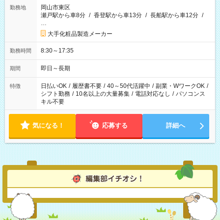
岡山市東区
勤務地
瀬戸駅から車8分
/
香登駅から車13分
/
長船駅から車12分
/
…
大手化粧品製造メーカー
8:30～17:35
勤務時間
即日～長期
期間
日払いOK
/
履歴書不要
/
40～50代活躍中
/
副業・WワークOK
/
特徴
シフト勤務
/
10名以上の大量募集
/
電話対応なし
/
パソコンス
キル不要
気になる！
応募する
詳細へ