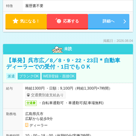
履歴書不要
特徴
気になる！
応募する
詳細へ
掲載日：2026.08.04
未読
【単発】呉市広／8／8・9・22・23日＊自動車
ディーラーでの受付・1日でもＯＫ
派遣
ブランクOK
WEB登録・面接OK
時給1300円 ・日額：9,100円（時給1,300円×7時間）
給与
交通費別途支給あり
・自転車通勤可 ・車通勤可(駐車場無料)
交通費
広島県呉市
勤務地
広駅から徒歩9分
ディーラー
10：00～18：00（休憩60分/実働7時間）
勤務時間