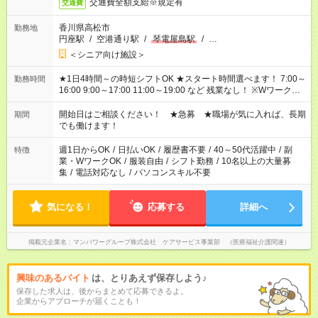
交通費全額支給※規定有
交通費
香川県高松市
勤務地
円座駅
/
空港通り駅
/
琴電屋島駅
/
…
＜シニア向け施設＞
★1日4時間～の時短シフトOK ★スタート時間選べます！ 7:00～
勤務時間
16:00 9:00～17:00 11:00～19:00 など 残業なし！ ※Wワークの
場合、他のお仕事と合わせ週40時間超の就業はご案内できませ
ん ※法令に基づき、週20時間以上勤務は社会保険への加入対象
開始日はご相談ください！ ★急募 ★職場が気に入れば、長期
期間
となります ※労働者派遣法（日雇い派遣の原則禁止）により、
でも働けます！
短時間・短期間の就業はご案内が難しい場合があります
週1日からOK
/
日払いOK
/
履歴書不要
/
40～50代活躍中
/
副
特徴
業・WワークOK
/
服装自由
/
シフト勤務
/
10名以上の大量募
集
/
電話対応なし
/
パソコンスキル不要
気になる！
応募する
詳細へ
掲載元企業名
マンパワーグループ株式会社 ケアサービス事業部 （医療福祉介護関連）
興味のあるバイト
は、とりあえず保存しよう♪
保存した求人は、後からまとめて応募できるよ。
企業からアプローチが届くことも！