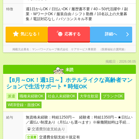
短時間・短期間の就業はご案内が難しい場合があります
週1日からOK
/
日払いOK
/
履歴書不要
/
40～50代活躍中
/
副
特徴
業・WワークOK
/
服装自由
/
シフト勤務
/
10名以上の大量募
集
/
電話対応なし
/
パソコンスキル不要
気になる！
応募する
詳細へ
掲載元企業名
マンパワーグループ株式会社 ケアサービス事業部 （医療福祉介護関連）
掲載日：2026.08.05
未読
【8月～OK！週1日～】ホテルライクな高齢者マン
ションで生活サポート＊時短OK
派遣
職種未経験OK
社会人未経験OK
大学生歓迎
ブランクOK
WEB登録・面接OK
無資格未経験：時給1250円～ 経験者：時給1350円～★日払い
給与
／週払い制度あり（月払いも選べます）※稼働開始時は手続き完
了次第のお支払いとなります。
交通費別途支給あり
交通費全額支給※規定有
交通費