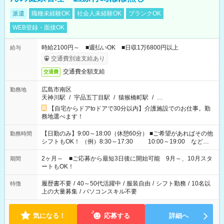
派遣
職種未経験OK
社会人未経験OK
ブランクOK
WEB登録・面接OK
時給2100円～ ■週払いOK ■日収1万6800円以上
給与
交通費別途支給あり
交通費全額支給
交通費
広島市南区
勤務地
天神川駅
/
宇品五丁目駅
/
猿猴橋町駅
/
…
【自宅からドアtoドアで30分以内】介護施設でのお仕事。勤
務地選べます！
【日勤のみ】9:00～18:00（休憩60分） ■ご希望があればその他
勤務時間
シフトもOK！ （例）8:30～17:30 10:00～19:00 など
「家族とお休みを合わせたい」 「できれば残業はしたくない」
など、あなたのご希望に沿ったお仕事をご紹介します！ ※Wワ
2ヶ月～ ■ご応募から最短3日後に開始可能 9月～、10月スタ
期間
ーク希望の方へ 今ご覧のお仕事で希望する勤務時間と、もう1つ
ートもOK！
のお仕事の勤務時間。 合計で週40時間を超える場合は応募でき
ません
履歴書不要
/
40～50代活躍中
/
服装自由
/
シフト勤務
/
10名以
特徴
上の大量募集
/
パソコンスキル不要
気になる！
応募する
詳細へ