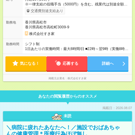
※一律支給の役職手当（5000円）を含む。残業代は別途全額支
給。 ※深夜勤務手当は、残業時間等により変動します。 ※想定
交通費別途支給あり
月収27万円以上 ※最大4回昇給のチャンスあり ※賞与年2回支給
【試用期間】試用期間なし
香川県高松市
勤務地
香川県高松市高松町3009-9
株式会社すき家
シフト制
勤務時間
1日あたりの実働時間：最大8時間/日 ■22時～翌9時（実働8時
間） ※上記はあくまでも一例です。店舗により、時間が前後す
る場合・残業がある場合があります。 ★0時～9時は必ず2名以上
気になる！
のシフトを組んでいます。 ★各店舗のサポートのために本社に
応募する
詳細へ
「24時間対応」の専門部署があります。
掲載元企業名
株式会社すき家
あなたの閲覧履歴からのオススメ
掲載日：2026.08.07
未読
＼病院に疲れたあなたへ！／施設でおばあちゃ
んの健康管理＊医療行為ほぼ無し