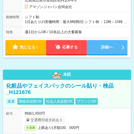
広島県広島市佐伯区石内北4-4-3
アマゾンジャパン合同会社
シフト制
勤務時間
1日あたりの実働時間：最大8時間/日 シフト例 ・12時～15時 入
社後、就業可能シフトをご確認の上、申請してください。
週1日からOK / 10名以上の大量募集
特徴
気になる！
応募する
詳細へ
未読
化粧品やフェイスパックのシール貼り・検品
_H121676
派遣
職種未経験OK
社会人未経験OK
ブランクOK
時給1,450円
給与
交通費別途支給あり
上限あり(月額)30、000円
交通費