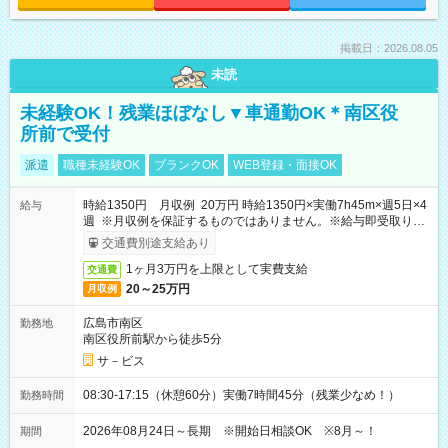
掲載日：2026.08.05
未読
未経験OK！残業ほぼなし▼車通勤OK＊南区役
所前で受付
派遣
職種未経験OK
ブランクOK
WEB登録・面接OK
時給1350円 月収例 20万円 時給1350円×実働7h45m×週5日×4
給与
週 ※月収例を保証するものではありません。※給与即受取りサ
ービス利用可（利用条件有）
交通費別途支給あり
1ヶ月3万円を上限として実費支給
交通費
20～25万円
月収例
広島市南区
勤務地
南区役所前駅から徒歩5分
サ－ビス
08:30-17:15（休憩60分）実働7時間45分（残業少なめ！）
勤務時間
2026年08月24日～長期 ※開始日相談OK ※8月～！
期間