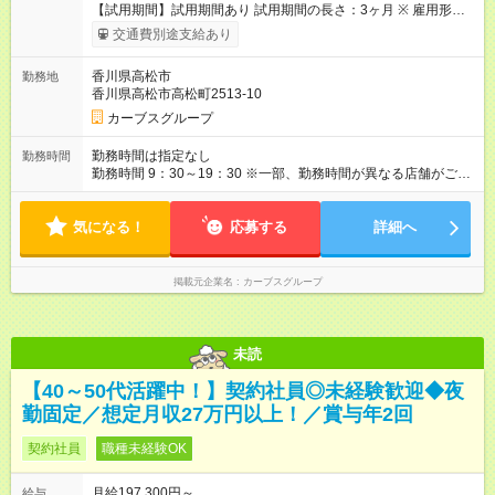
【試用期間】試用期間あり 試用期間の長さ：3ヶ月 ※ 雇用形態
と給与に、本採用時と異なる部分があります。 雇用形態：本採
交通費別途支給あり
用時と同じです。 給与：時給 1,100円以上
香川県高松市
勤務地
香川県高松市高松町2513-10
カーブスグループ
勤務時間は指定なし
勤務時間
勤務時間 9：30～19：30 ※一部、勤務時間が異なる店舗がござ
います。 ＜営業時間＞ 平日／10：00～13：00、15：00～19：
00 土曜／10：00～13：00 （全店舗閉店時間は19時です。早朝
気になる！
深夜シフトはありません）
応募する
詳細へ
掲載元企業名
カーブスグループ
未読
【40～50代活躍中！】契約社員◎未経験歓迎◆夜
勤固定／想定月収27万円以上！／賞与年2回
契約社員
職種未経験OK
月給197,300円～
給与