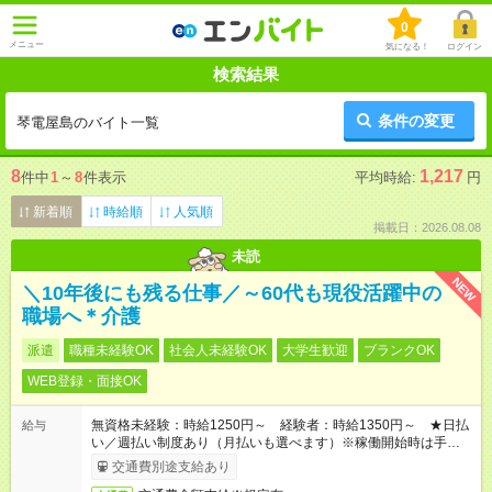
0
メニュー
気になる！
ログイン
検索結果
条件の変更
琴電屋島のバイト一覧
8
1,217
件中
1
～
8
件表示
平均時給:
円
新着順
時給順
人気順
掲載日：2026.08.08
未読
NEW
＼10年後にも残る仕事／～60代も現役活躍中の
職場へ＊介護
派遣
職種未経験OK
社会人未経験OK
大学生歓迎
ブランクOK
WEB登録・面接OK
無資格未経験：時給1250円～ 経験者：時給1350円～ ★日払
給与
い／週払い制度あり（月払いも選べます）※稼働開始時は手続き
完了次第のお支払いとなります。
交通費別途支給あり