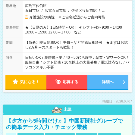
広島市佐伯区
勤務地
五日市駅
/
広電五日市駅
/
佐伯区役所前駅
/
…
介護施設や病院 ※ご自宅近辺からご案内可能
★【日勤のみ】1日5時間～OK！ ≪シフト例≫ 9:00～14:00
勤務時間
10:00～15:00 12:00～17:00 など
【急募】即日勤務OK！中旬～など開始日相談可 ★まずはお試
期間
し2カ月～のスタートも歓迎！
日払いOK
/
履歴書不要
/
40～50代活躍中
/
副業・WワークOK
/
特徴
服装自由
/
シフト勤務
/
10名以上の大量募集
/
電話対応なし
/
パ
ソコンスキル不要
気になる！
応募する
詳細へ
掲載日：2026.08.07
未読
【夕方から5時間だけ♬】中国新聞社グループで
の簡単データ入力・チェック業務