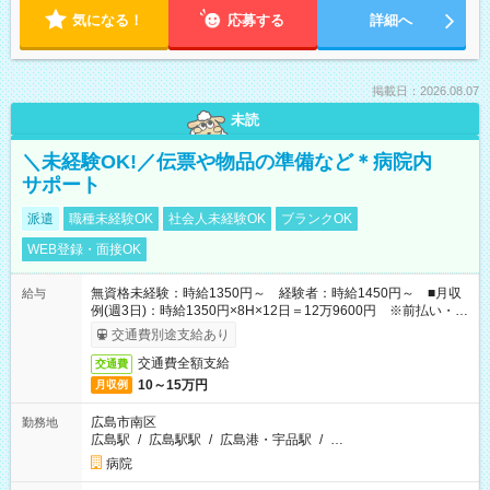
気になる！
応募する
詳細へ
掲載日：2026.08.07
未読
＼未経験OK!／伝票や物品の準備など＊病院内
サポート
派遣
職種未経験OK
社会人未経験OK
ブランクOK
WEB登録・面接OK
無資格未経験：時給1350円～ 経験者：時給1450円～ ■月収
給与
例(週3日)：時給1350円×8H×12日＝12万9600円 ※前払い・日
払い・週払いOK
交通費別途支給あり
交通費全額支給
交通費
10～15万円
月収例
広島市南区
勤務地
広島駅
/
広島駅駅
/
広島港・宇品駅
/
…
病院