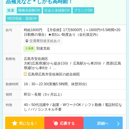
品補充など＊しかも高時給！
派遣
職種未経験OK
社会人未経験OK
ブランクOK
WEB登録・面接OK
時給1600円 【月収例】17万6000円（＝1600円×5.5時間×20
給与
日勤務の場合）★前払い制度あり（会社規定内）
交通費別途支給あり
別途支給
交通費
広島市安佐南区
勤務地
大町(広島県)駅から徒歩13分
/
広島駅から車20分
/
西原(広島
県)駅から車6分
/
…
広島県広島市安佐南区の総合病院
16：30～22:30(実働5.5時間、休憩30分)
勤務時間
即日～長期（3ヶ月以上）
期間
40～50代活躍中
/
副業・WワークOK
/
シフト勤務
/
電話対応な
特徴
し
/
パソコンスキル不要
気になる！
応募する
詳細へ