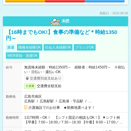
掲載日：2026.08.06
未読
【16時までもOK!】食事の準備など＊時給1350
円～
派遣
職種未経験OK
社会人未経験OK
ブランクOK
WEB登録・面接OK
無資格未経験：時給1350円～ 経験者：時給1450円～ ※前払
給与
い・日払い・週払いOK
交通費別途支給あり
交通費全額支給
交通費
広島市南区
勤務地
広島駅
/
広島駅駅
/
広島港・宇品駅
/
…
介護施設でのお仕事 ★勤務地選べます！
1日7時間～OK！ 【シフト固定の相談もOK！】 ▼シフト例
勤務時間
【早番】7:00～16:00／7:30～16:30 【中番】8:00～17:00／
9:00～18:00 【遅番】11:00～20:00／13:00～22:00