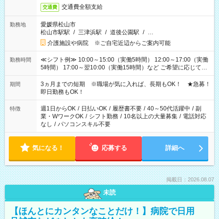
交通費全額支給
交通費
愛媛県松山市
勤務地
松山市駅駅
/
三津浜駅
/
道後公園駅
/
…
介護施設や病院 ※ご自宅近辺からご案内可能
≪シフト例≫ 10:00～15:00（実働5時間） 12:00～17:00（実働
勤務時間
5時間） 17:00～翌10:00（実働15時間）など ご希望に応じて、
働く時間は調整できます！ お気軽に担当へ相談ください！
3ヵ月までの短期 ※職場が気に入れば、長期もOK！ ★急募！
期間
即日勤務もOK！
週1日からOK
/
日払いOK
/
履歴書不要
/
40～50代活躍中
/
副
特徴
業・WワークOK
/
シフト勤務
/
10名以上の大量募集
/
電話対応
なし
/
パソコンスキル不要
気になる！
応募する
詳細へ
掲載日：2026.08.07
未読
【ほんとにカンタンなことだけ！】病院で日用