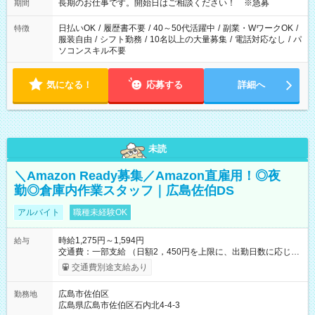
長期のお仕事です。開始日はご相談ください！ ※急募
期間
日払いOK
/
履歴書不要
/
40～50代活躍中
/
副業・WワークOK
/
特徴
服装自由
/
シフト勤務
/
10名以上の大量募集
/
電話対応なし
/
パ
ソコンスキル不要
気になる！
応募する
詳細へ
未読
＼Amazon Ready募集／Amazon直雇用！◎夜
勤◎倉庫内作業スタッフ｜広島佐伯DS
アルバイト
職種未経験OK
時給1,275円～1,594円
給与
交通費：一部支給 （日額2，450円を上限に、出勤日数に応じて
実費支給） ※22:00～翌5:00までは時給25%UP！ ■給与前払い
交通費別途支給あり
制度あり ※前払い額の上限あり、手数料無料（Amazon負担）
そのほか所定の条件が適用されます 【試用期間】試用期間なし
広島市佐伯区
勤務地
広島県広島市佐伯区石内北4-4-3