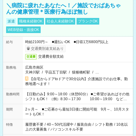
＼病院に疲れたあなたへ！／施設でおばあちゃ
んの健康管理＊医療行為ほぼ無し
派遣
職種未経験OK
社会人未経験OK
ブランクOK
WEB登録・面接OK
時給2100円～ ■週払いOK ■日収1万6800円以上
給与
交通費別途支給あり
交通費全額支給
交通費
広島市南区
勤務地
天神川駅
/
宇品五丁目駅
/
猿猴橋町駅
/
…
【自宅からドアtoドアで30分以内】介護施設でのお仕事。勤
務地選べます！
【日勤のみ】9:00～18:00（休憩60分） ■ご希望があればその他
勤務時間
シフトもOK！ （例）8:30～17:30 10:00～19:00 など
「家族とお休みを合わせたい」 「できれば残業はしたくない」
など、あなたのご希望に沿ったお仕事をご紹介します！ ※Wワ
2ヶ月～ ■ご応募から最短3日後に開始可能 9月～、10月スタ
期間
ーク希望の方へ 今ご覧のお仕事で希望する勤務時間と、もう1つ
ートもOK！
のお仕事の勤務時間。 合計で週40時間を超える場合は応募でき
ません
履歴書不要
/
40～50代活躍中
/
服装自由
/
シフト勤務
/
10名以
特徴
上の大量募集
/
パソコンスキル不要