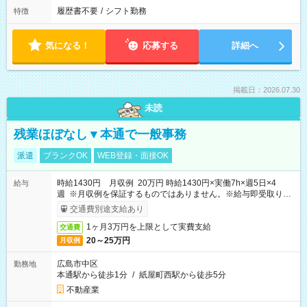
履歴書不要
/
シフト勤務
特徴
気になる！
応募する
詳細へ
掲載日：2026.07.30
未読
残業ほぼなし▼本通で一般事務
派遣
ブランクOK
WEB登録・面接OK
時給1430円 月収例 20万円 時給1430円×実働7h×週5日×4
給与
週 ※月収例を保証するものではありません。※給与即受取りサ
ービス利用可（利用条件有）
交通費別途支給あり
1ヶ月3万円を上限として実費支給
交通費
20～25万円
月収例
広島市中区
勤務地
本通駅から徒歩1分
/
紙屋町西駅から徒歩5分
不動産業