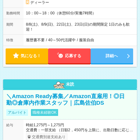
ディーラー
10：00～18：00（休憩60分/実働7時間）
勤務時間
8/8(土)、8/9(日)、22日(土)、23日(日)の期間限定 1日のみも歓
期間
迎！
履歴書不要
/
40～50代活躍中
/
服装自由
特徴
気になる！
応募する
詳細へ
未読
＼Amazon Ready募集／Amazon直雇用！◎日
勤◎倉庫内作業スタッフ｜広島佐伯DS
アルバイト
職種未経験OK
時給1,275円～1,275円
給与
交通費：一部支給 （日額2，450円を上限に、出勤日数に応じて
実費支給） ※22:00～翌5:00までは時給25%UP！ ■給与前払い
交通費別途支給あり