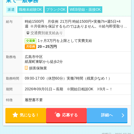
東で一般事務
派遣
職種未経験OK
ブランクOK
WEB登録・面接OK
時給1500円 月収例 21万円 時給1500円×実働7h×週5日×4
給与
週 ※月収例を保証するものではありません。※給与即受取りサ
ービス利用可（利用条件有）
交通費別途支給あり
1ヶ月3万円を上限として実費支給
交通費
20～25万円
月収例
広島市中区
勤務地
紙屋町東駅から徒歩2分
損害保険業
09:00-17:00（休憩60分）実働7時間（残業少なめ！）
勤務時間
2026年09月01日～長期 ※開始日相談OK ※9月～！
期間
履歴書不要
特徴
気になる！
応募する
詳細へ