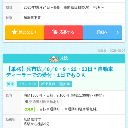
2026年08月24日～長期 ※開始日相談OK ※8月～！
期間
履歴書不要
特徴
気になる！
応募する
詳細へ
掲載日：2026.08.04
未読
【単発】呉市広／8／8・9・22・23日＊自動車
ディーラーでの受付・1日でもＯＫ
派遣
ブランクOK
WEB登録・面接OK
時給1300円 ・日額：9,100円（時給1,300円×7時間）
給与
交通費別途支給あり
・自転車通勤可 ・車通勤可(駐車場無料)
交通費
広島県呉市
勤務地
広駅から徒歩9分