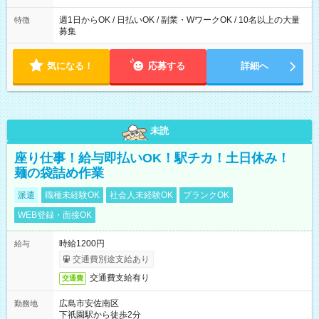
週1日からOK / 日払いOK / 副業・WワークOK / 10名以上の大量
特徴
募集
気になる！
応募する
詳細へ
未読
座り仕事！給与即払いOK！駅チカ！土日休み！
麺の袋詰め作業
派遣
職種未経験OK
社会人未経験OK
ブランクOK
WEB登録・面接OK
時給1200円
給与
交通費別途支給あり
交通費支給有り
交通費
広島市安佐南区
勤務地
下祇園駅から徒歩2分