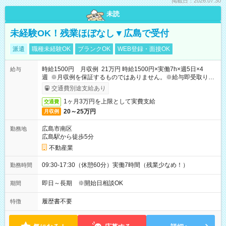
掲載日：2026.07.30
未読
未経験OK！残業ほぼなし▼広島で受付
派遣
職種未経験OK
ブランクOK
WEB登録・面接OK
時給1500円 月収例 21万円 時給1500円×実働7h×週5日×4
給与
週 ※月収例を保証するものではありません。※給与即受取りサ
ービス利用可（利用条件有）
交通費別途支給あり
1ヶ月3万円を上限として実費支給
交通費
20～25万円
月収例
広島市南区
勤務地
広島駅から徒歩5分
不動産業
09:30-17:30（休憩60分）実働7時間（残業少なめ！）
勤務時間
即日～長期 ※開始日相談OK
期間
履歴書不要
特徴