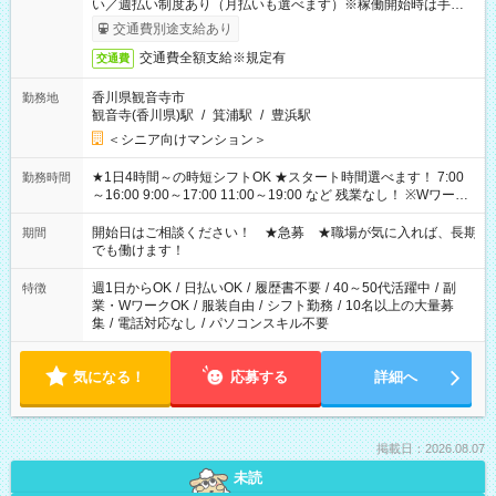
い／週払い制度あり（月払いも選べます）※稼働開始時は手続き
完了次第のお支払いとなります。
交通費別途支給あり
交通費全額支給※規定有
交通費
香川県観音寺市
勤務地
観音寺(香川県)駅
/
箕浦駅
/
豊浜駅
＜シニア向けマンション＞
★1日4時間～の時短シフトOK ★スタート時間選べます！ 7:00
勤務時間
～16:00 9:00～17:00 11:00～19:00 など 残業なし！ ※Wワーク
の場合、他のお仕事と合わせ週40時間超の就業はご案内できま
せん ※法令に基づき、週20時間以上勤務は社会保険への加入対
開始日はご相談ください！ ★急募 ★職場が気に入れば、長期
期間
象となります ※労働者派遣法（日雇い派遣の原則禁止）によ
でも働けます！
り、短時間・短期間の就業はご案内が難しい場合があります
週1日からOK
/
日払いOK
/
履歴書不要
/
40～50代活躍中
/
副
特徴
業・WワークOK
/
服装自由
/
シフト勤務
/
10名以上の大量募
集
/
電話対応なし
/
パソコンスキル不要
気になる！
応募する
詳細へ
掲載日：2026.08.07
未読