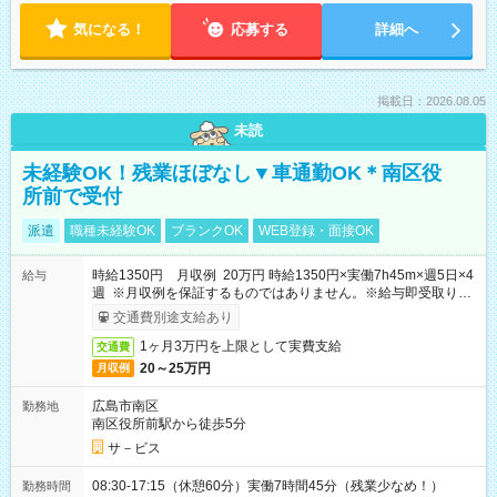
気になる！
応募する
詳細へ
掲載日：2026.08.05
未読
未経験OK！残業ほぼなし▼車通勤OK＊南区役
所前で受付
派遣
職種未経験OK
ブランクOK
WEB登録・面接OK
時給1350円 月収例 20万円 時給1350円×実働7h45m×週5日×4
給与
週 ※月収例を保証するものではありません。※給与即受取りサ
ービス利用可（利用条件有）
交通費別途支給あり
1ヶ月3万円を上限として実費支給
交通費
20～25万円
月収例
広島市南区
勤務地
南区役所前駅から徒歩5分
サ－ビス
08:30-17:15（休憩60分）実働7時間45分（残業少なめ！）
勤務時間