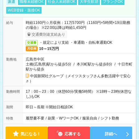
派遣
職種未経験OK
社会人未経験OK
大学生歓迎
ブランクOK
WEB登録・面接OK
時給1160円☆月収例：11万5700円（1160円×5時間×19日勤務
給与
の場合） ※22:00以降は時給1,450円
交通費別途支給あり
・規定により支給 ・車通勤・自転車通勤OK
交通費
10～15万円
月収例
広島市中区
勤務地
土橋(広島県)駅から徒歩5分
/
本川町駅から徒歩8分
/
十日市町
駅から徒歩
中国新聞社グループ（メイツスタッフさん多数活躍中で安心
♬）
17：00～23：00（休憩60分/実働5時間） ※18時～23時(休憩な
勤務時間
し)もOK
即日～長期 ※開始日相談OK
期間
履歴書不要
/
副業・WワークOK
/
服装自由
/
シフト勤務
特徴
気になる！
応募する
詳細へ