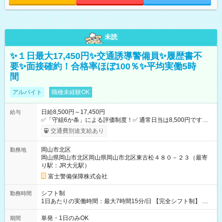
未読
✨１日最大17,450円✨交通誘導警備員✨履歴書不
要✨面接確約！合格率ほぼ100％✨平均実働5時
間
アルバイト
職種未経験OK
日給8,500円～17,450円
給与
✅「守組6か条」による評価制度！✅ 通常日当は8,500円ですが
上記評価制度により「S級隊員」と認定されれば10,000円の日当
交通費別途支給あり
を支給します。 (1)上記勤務者が交通2級資格者の場合10,000円
+1500円＝11,500円 (2)上記現場が深夜の場合 11,500×1.25＝
岡山市北区
勤務地
14,375円 (3)上記現場が日祝深夜の場合 17,250円 (4)上記勤務
岡山県岡山市北区岡山県岡山市北区東古松４８０－２３（最寄
者が現場までの運転者の場合17,250+200円＝17,450円 -----------
り駅：JR大元駅）
------------------------------- *最高日当額 17,450円* （実働時間5
時間の場合、時給3,490円） ------------------------------------------ よ
富士警備保障株式会社
り上位の資格取得やリーダー手当を取得すると ”さらに”加算さ
れます！ ※日当支給時振込手数料等は一切ありません。 【試用
シフト制
勤務時間
期間】試用期間なし
1日あたりの実働時間：最大7時間15分/日 【完全シフト制】 例
(1) 8：00~17:00（休憩１h） 例(2) 13:00~16:00（早上がりでも
全額支給！） 例(3) 21:00~5:00（夜勤なら日当1.25倍！！）
単発・1日のみOK
期間