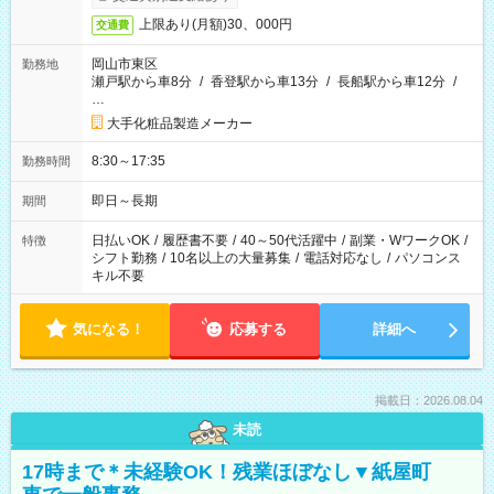
上限あり(月額)30、000円
交通費
岡山市東区
勤務地
瀬戸駅から車8分
/
香登駅から車13分
/
長船駅から車12分
/
…
大手化粧品製造メーカー
8:30～17:35
勤務時間
即日～長期
期間
日払いOK
/
履歴書不要
/
40～50代活躍中
/
副業・WワークOK
/
特徴
シフト勤務
/
10名以上の大量募集
/
電話対応なし
/
パソコンス
キル不要
気になる！
応募する
詳細へ
掲載日：2026.08.04
未読
17時まで＊未経験OK！残業ほぼなし▼紙屋町