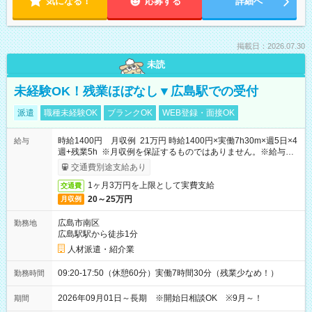
気になる！
応募する
詳細へ
掲載日：2026.07.30
未読
未経験OK！残業ほぼなし▼広島駅での受付
派遣
職種未経験OK
ブランクOK
WEB登録・面接OK
時給1400円 月収例 21万円 時給1400円×実働7h30m×週5日×4
給与
週+残業5h ※月収例を保証するものではありません。※給与即
受取りサービス利用可（利用条件有）
交通費別途支給あり
1ヶ月3万円を上限として実費支給
交通費
20～25万円
月収例
広島市南区
勤務地
広島駅駅から徒歩1分
人材派遣・紹介業
09:20-17:50（休憩60分）実働7時間30分（残業少なめ！）
勤務時間
2026年09月01日～長期 ※開始日相談OK ※9月～！
期間