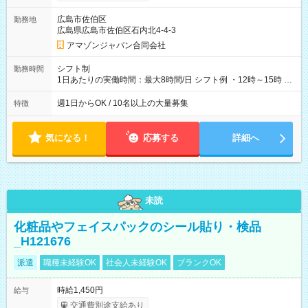
制度あり ※前払い額の上限あり、手数料無料（Amazon負担）
そのほか所定の条件が適用されます 【試用期間】試用期間なし
広島市佐伯区
勤務地
広島県広島市佐伯区石内北4-4-3
アマゾンジャパン合同会社
シフト制
勤務時間
1日あたりの実働時間：最大8時間/日 シフト例 ・12時～15時 入
社後、就業可能シフトをご確認の上、申請してください。
週1日からOK / 10名以上の大量募集
特徴
気になる！
応募する
詳細へ
未読
化粧品やフェイスパックのシール貼り・検品
_H121676
派遣
職種未経験OK
社会人未経験OK
ブランクOK
時給1,450円
給与
交通費別途支給あり