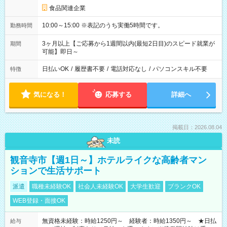
食品関連企業
10:00～15:00 ※表記のうち実働5時間です。
勤務時間
3ヶ月以上【ご応募から1週間以内(最短2日目)のスピード就業が
期間
可能】即日～
日払いOK
/
履歴書不要
/
電話対応なし
/
パソコンスキル不要
特徴
気になる！
応募する
詳細へ
掲載日：2026.08.04
未読
観音寺市【週1日～】ホテルライクな高齢者マン
ションで生活サポート
派遣
職種未経験OK
社会人未経験OK
大学生歓迎
ブランクOK
WEB登録・面接OK
無資格未経験：時給1250円～ 経験者：時給1350円～ ★日払
給与