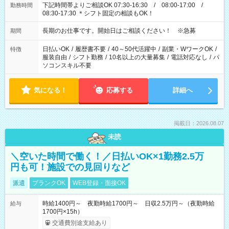
下記時間帯よりご相談OK 07:30-16:30 / 08:00-17:00 /
勤務時間
08:30-17:30 ＊シフト固定の相談もOK！
長期のお仕事です。開始日はご相談ください！ ※急募
期間
日払いOK
/
履歴書不要
/
40～50代活躍中
/
副業・WワークOK
/
特徴
服装自由
/
シフト勤務
/
10名以上の大量募集
/
電話対応なし
/
パ
ソコンスキル不要
気になる！
応募する
詳細へ
掲載日：2026.08.07
未読
＼空いた時間で働く！／日払いOK×1勤務2.5万
円も可！施設での見回りなど
派遣
ブランクOK
WEB登録・面接OK
時給1400円～ 夜勤時給1700円～ 日収2.5万円～（夜勤時給
給与
1700円×15h）
交通費別途支給あり