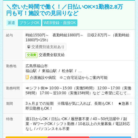
＼空いた時間で働く！／日払いOK×1勤務2.8万
円も可！施設での見回りなど
派遣
ブランクOK
WEB登録・面接OK
時給1550円～ 夜勤時給1880円～ 日収2.8万円～（夜勤時給
給与
1880円×15h）
交通費別途支給あり
交通費全額支給
交通費
広島県福山市
勤務地
福山駅
/
東福山駅
/
松永駅
/
…
介護施設や病院 ※ご自宅近辺からご案内可能
≪シフト例≫ 10:00～15:00（実働5時間） 12:00～17:00（実働
勤務時間
5時間） 17:00～翌10:00（実働15時間）など ご希望に応じて、
働く時間は調整できます！ お気軽に担当へ相談ください！
3ヵ月までの短期 ※職場が気に入れば、長期もOK！ ★急募！
期間
即日勤務もOK！
週1日からOK
/
日払いOK
/
履歴書不要
/
40～50代活躍中
/
副
特徴
業・WワークOK
/
シフト勤務
/
10名以上の大量募集
/
電話対応
なし
/
パソコンスキル不要