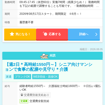
09:45-17:45（休憩60分）実働7時間（残業少なめ！） 勤務時間
勤務時間
を下記の範囲で調整することも可能です。 ・勤務開始時間
09:45～12:30 ・勤務終了時間 15:45～18:30 ・実働 05:00～
07:45
2026年08月17日スタート、期間限定 ※8月～！
期間
履歴書不要
特徴
気になる！
応募する
詳細へ
掲載日：2026.08.05
未読
【週2日＊高時給1550円～】シニア向けマンシ
ョンで食事の配膳や見守り＊介護
派遣
ブランクOK
WEB登録・面接OK
経験者時給1550円～ 介護福祉士時給1600円～ ※日払い/週払
給与
いOK
交通費別途支給あり
交通費全額支給
交通費