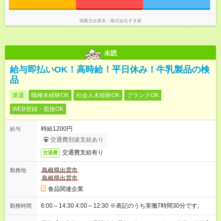
掲載元企業名
株式会社すき家
未読
給与即払いOK！高時給！平日休み！牛乳製品の検
品
派遣
職種未経験OK
社会人未経験OK
ブランクOK
WEB登録・面接OK
時給1200円
給与
交通費別途支給あり
交通費支給有り
交通費
島根県出雲市
勤務地
島根県出雲市
食品関連企業
6:00～14:30 4:00～12:30 ※表記のうち実働7時間30分です。
勤務時間