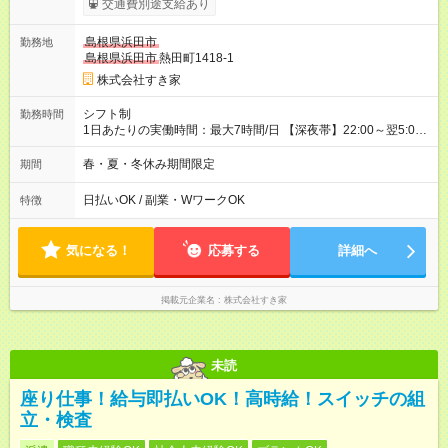
交通費別途支給あり
試用期間の実態は30日（※条件変更なし）ですが、切り上げで
一ヶ月とさせていただきます。 研修制度あり：15時間(研修中も
島根県浜田市
勤務地
同時給）
島根県浜田市
熱田町1418-1
株式会社すき家
シフト制
勤務時間
1日あたりの実働時間：最大7時間/日 【深夜帯】22:00～翌5:00
週2日～・1日2h～OK◎ ※22:00から翌5:00までは18歳以上の方
のみ勤務可能です（18歳未満の深夜業務禁止のため） ★深夜で
春・夏・冬休み期間限定
期間
も安心して働けます★ すき家では、ワンオペを禁止していま
す。 必ず、2名以上での勤務を行いますので、安心して働けま
日払いOK / 副業・WワークOK
特徴
す。
気になる！
応募する
詳細へ
掲載元企業名
株式会社すき家
未読
座り仕事！給与即払いOK！高時給！スイッチの組
立・検査