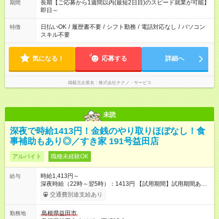
長期【ご応募から1週間以内(最短2日目)のスピード就業が可能】
期間
即日～
日払いOK
/
履歴書不要
/
シフト勤務
/
電話対応なし
/
パソコン
特徴
スキル不要
気になる！
応募する
詳細へ
掲載元企業名
株式会社テクノ・サービス
未読
深夜で時給1413円！金銭のやり取りほぼなし！食
事補助もあり◎／すき家 191号益田店
アルバイト
職種未経験OK
時給1,413円～
給与
深夜時給（22時～翌5時）：1413円 【試用期間】試用期間あり
試用期間の長さ：1ヶ月 雇用形態、給与は本採用時と同じです。
交通費別途支給あり
試用期間の実態は30日（※条件変更なし）ですが、切り上げで
一ヶ月とさせていただきます。 研修制度あり：15時間(研修中も
島根県益田市
勤務地
同時給）