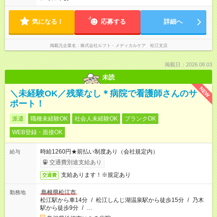
気になる！
応募する
詳細へ
掲載元企業名
株式会社ルフト・メディカルケア 松江支店
掲載日：2026.08.03
未読
NEW
＼未経験OK／残業なし＊病院で看護師さんのサ
ポート！
派遣
職種未経験OK
社会人未経験OK
ブランクOK
WEB登録・面接OK
時給1260円★前払い制度あり（会社規定内）
給与
交通費別途支給あり
支給あります！※規定あり
交通費
島根県松江市
勤務地
松江駅から車14分
/
松江しんじ湖温泉駅から徒歩15分
/
乃木
駅から徒歩9分
/
…