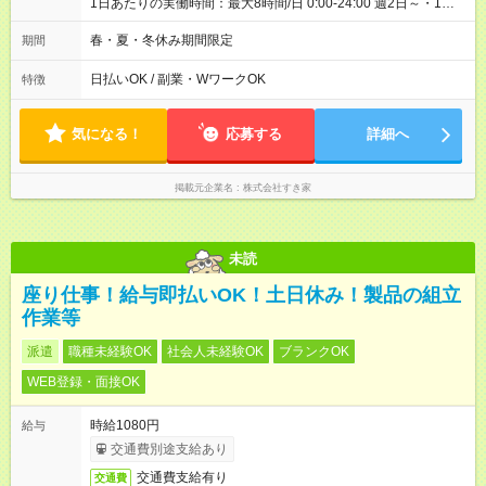
1日あたりの実働時間：最大8時間/日 0:00-24:00 週2日～・1日
2h～OK ＜シフト例＞ 〇朝帯 5:00-9:00 〇昼帯 9:00-14:00 〇午
後帯 14:00-18:00 〇夜帯 18:00-22:00 〇深夜帯 22:00-翌5:00 基
春・夏・冬休み期間限定
期間
本は固定シフトですが家庭の都合などイレギュラーには対応し
ます♪
日払いOK / 副業・WワークOK
特徴
気になる！
応募する
詳細へ
掲載元企業名
株式会社すき家
未読
座り仕事！給与即払いOK！土日休み！製品の組立
作業等
派遣
職種未経験OK
社会人未経験OK
ブランクOK
WEB登録・面接OK
時給1080円
給与
交通費別途支給あり
交通費支給有り
交通費