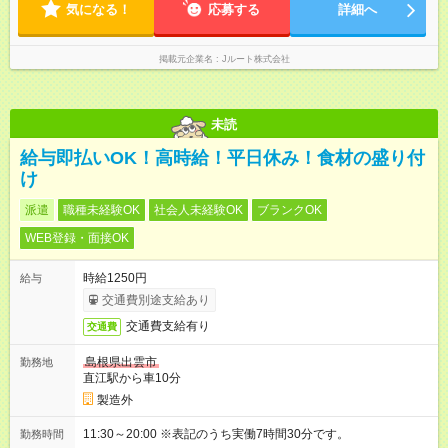
気になる！
応募する
詳細へ
掲載元企業名
Jルート株式会社
未読
給与即払いOK！高時給！平日休み！食材の盛り付
け
派遣
職種未経験OK
社会人未経験OK
ブランクOK
WEB登録・面接OK
時給1250円
給与
交通費別途支給あり
交通費支給有り
交通費
島根県出雲市
勤務地
直江駅から車10分
製造外
11:30～20:00 ※表記のうち実働7時間30分です。
勤務時間