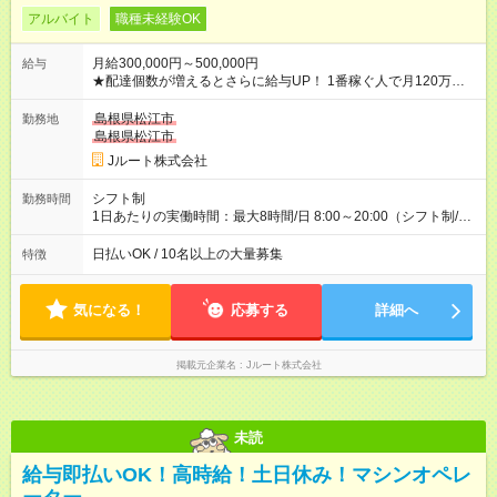
アルバイト
職種未経験OK
月給300,000円～500,000円
給与
★配達個数が増えるとさらに給与UP！ 1番稼ぐ人で月120万ほ
ど！ ・主要都市エリア 月収55万円／週5日稼働 月収65万~112
万円／週6日稼働 ・地方郊外エリア 月収40万円／週5日稼働 月
島根県松江市
勤務地
収40万円~50万円／週6日稼働 ＜モデルイメージ＞ ■月収50万
島根県松江市
円 (27歳男性/江東区在住)※元建築関係 1日150個配達×25日勤務
Jルート株式会社
(日休み) ■月収80万円(43歳男性/墨田区在住)※元営業 1日200個
配達×25日勤務(月休み) 【試用期間】試用期間なし
シフト制
勤務時間
1日あたりの実働時間：最大8時間/日 8:00～20:00（シフト制/実
働8時間） ※週5日勤務（場所次第では週4も有り） ※配達状況に
よって時間外での勤務可能性有り ※案件により多少の前後あり
日払いOK / 10名以上の大量募集
特徴
※配達が完了次第、帰社OKです
気になる！
応募する
詳細へ
掲載元企業名
Jルート株式会社
未読
給与即払いOK！高時給！土日休み！マシンオペレ