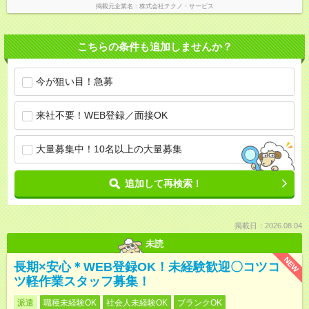
掲載元企業名
株式会社テクノ・サービス
こちらの条件も追加しませんか？
今が狙い目！急募
来社不要！WEB登録／面接OK
大量募集中！10名以上の大量募集
追加して再検索！
掲載日：2026.08.04
未読
NEW
長期×安心＊WEB登録OK！未経験歓迎〇コツコ
ツ軽作業スタッフ募集！
派遣
職種未経験OK
社会人未経験OK
ブランクOK