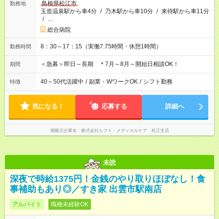
島根県松江市
勤務地
玉造温泉駅から車4分
/
乃木駅から車10分
/
来待駅から車11分
/
…
総合病院
8：30～17：15（実働7.75時間・休憩1時間）
勤務時間
＜急募＞即日～長期 ＊7月～8月～開始日相談OK！
期間
40～50代活躍中
/
副業・WワークOK
/
シフト勤務
特徴
気になる！
応募する
詳細へ
掲載元企業名
株式会社ルフト・メディカルケア 松江支店
未読
深夜で時給1375円！金銭のやり取りほぼなし！食
事補助もあり◎／すき家 出雲市駅南店
アルバイト
職種未経験OK