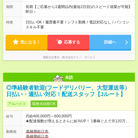
長期【ご応募から1週間以内(最短2日目)のスピード就業が可能】
期間
即日～
日払いOK
/
履歴書不要
/
シフト勤務
/
電話対応なし
/
パソコン
特徴
スキル不要
気になる！
応募する
詳細へ
掲載元企業名
株式会社テクノ・サービス
未読
◎準経験者歓迎(フードデリバリー、大型運送等）
日払い・週払い対応！配送スタッフ【Jルート】
アルバイト
職種未経験OK
月給400,000円～600,000円
給与
★配達個数が増えるとさらに給与UP！ 1番稼ぐ人で月120万ほ
ど！ ・主要都市エリア 月収55万円／週5日稼働 月収65万~112
万円／週6日稼働 ・地方郊外エリア 月収40万円／週5日稼働 月
島根県松江市
勤務地
収40万円~50万円／週6日稼働 ＜モデルイメージ＞ ■月収50万
島根県松江市