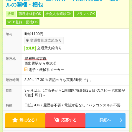
ルの開梱・梱包
派遣
職種未経験OK
社会人未経験OK
ブランクOK
WEB登録・面接OK
時給1100円
給与
交通費別途支給あり
交通費支給有り
交通費
島根県出雲市
勤務地
西出雲駅から車10分
電子・機械系メーカー
8:30～17:30 ※表記のうち実働8時間です。
勤務時間
3ヶ月以上【ご応募から1週間以内(最短2日目)のスピード就業が
期間
可能】即日～
日払いOK
/
履歴書不要
/
電話対応なし
/
パソコンスキル不要
特徴
気になる！
応募する
詳細へ