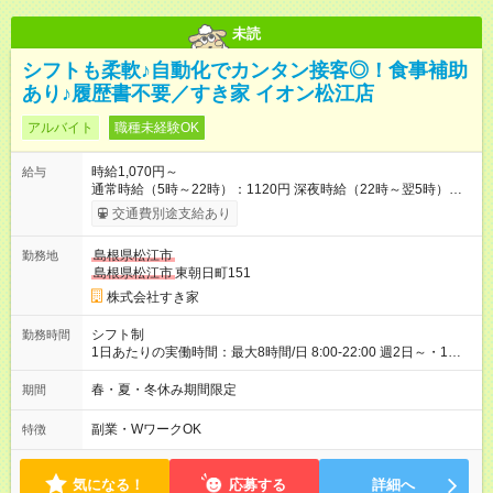
未読
シフトも柔軟♪自動化でカンタン接客◎！食事補助
あり♪履歴書不要／すき家 イオン松江店
アルバイト
職種未経験OK
時給1,070円～
給与
通常時給（5時～22時）：1120円 深夜時給（22時～翌5時）：
1400円 高校生時給：1070円 【特別手当】早朝手当（5：00-9：
交通費別途支給あり
00）時給+150円 【試用期間】試用期間あり 試用期間の長さ：1
ヶ月 雇用形態、給与は本採用時と同じです。 試用期間の実態は
島根県松江市
勤務地
30日（※条件変更なし）ですが、切り上げで一ヶ月とさせてい
島根県松江市
東朝日町151
ただきます。 研修制度あり：15時間(研修中も同時給）
株式会社すき家
シフト制
勤務時間
1日あたりの実働時間：最大8時間/日 8:00-22:00 週2日～・1日
2h～OK◎ 基本は固定シフトですが、学校の試験や家庭の都合な
どイレギュラーにはもちろん対応します。 その際はお気軽にご
春・夏・冬休み期間限定
期間
相談くださいね♪
副業・WワークOK
特徴
気になる！
応募する
詳細へ