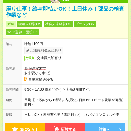
座り仕事！給与即払いOK！土日休み！部品の検査
作業など
派遣
職種未経験OK
社会人未経験OK
ブランクOK
WEB登録・面接OK
時給1100円
給与
交通費別途支給あり
交通費支給有り
交通費
島根県安来市
勤務地
安来駅から車5分
自動車輸送関係
8:30～17:30 ※表記のうち実働8時間です。
勤務時間
長期【ご応募から1週間以内(最短2日目)のスピード就業が可能】
期間
即日～
日払いOK
/
履歴書不要
/
電話対応なし
/
パソコンスキル不要
特徴
気になる！
応募する
詳細へ