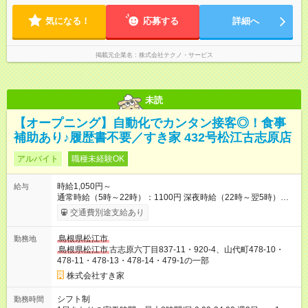
気になる！
応募する
詳細へ
掲載元企業名
株式会社テクノ・サービス
未読
【オープニング】自動化でカンタン接客◎！食事
補助あり♪履歴書不要／すき家 432号松江古志原店
アルバイト
職種未経験OK
時給1,050円～
給与
通常時給（5時～22時）：1100円 深夜時給（22時～翌5時）：
1375円 高校生時給：1050円 【オープン手当】時給＋100円 └
交通費別途支給あり
オープン手当て込み通常時給（5時～22時）：1200円 └オー
プン手当て込み深夜時給（22時～翌5時）：1500円 └オープ
島根県松江市
勤務地
ン手当て込み高校生時給：1150円 【オープン手当期間】
島根県松江市
古志原六丁目837-11・920-4、山代町478-10・
2026/10/01~2026/12/31 【特別手当】早朝手当（5：00-9：
478-11・478-13・478-14・479-1の一部
00）時給+150円 【試用期間】試用期間あり 試用期間の長さ：1
ヶ月 雇用形態、給与は本採用時と同じです。 試用期間の実態は
株式会社すき家
30日（※条件変更なし）ですが、切り上げで一ヶ月とさせてい
ただきます。 研修制度あり：15時間(研修中も同時給）
シフト制
勤務時間