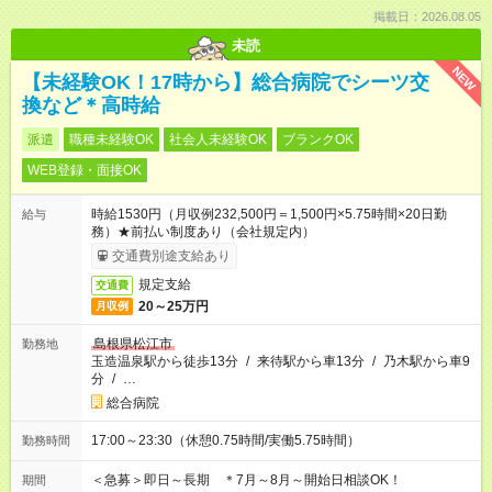
掲載日：2026.08.05
未読
NEW
【未経験OK！17時から】総合病院でシーツ交
換など＊高時給
派遣
職種未経験OK
社会人未経験OK
ブランクOK
WEB登録・面接OK
時給1530円（月収例232,500円＝1,500円×5.75時間×20日勤
給与
務）★前払い制度あり（会社規定内）
交通費別途支給あり
規定支給
交通費
20～25万円
月収例
島根県松江市
勤務地
玉造温泉駅から徒歩13分
/
来待駅から車13分
/
乃木駅から車9
分
/
…
総合病院
17:00～23:30（休憩0.75時間/実働5.75時間）
勤務時間
＜急募＞即日～長期 ＊7月～8月～開始日相談OK！
期間