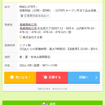
時給1,375円～
給与
深夜時給（22時～翌5時）：1375円 オープン手当て込み深夜時
給（22時～翌5時）：1500円 【オープン手当期間】
交通費別途支給あり
2026/10/01~2026/12/31 【試用期間】試用期間あり 試用期間の
長さ：1ヶ月 雇用形態、給与は本採用時と同じです。 試用期間
島根県松江市
勤務地
の実態は30日（※条件変更なし）ですが、切り上げで一ヶ月と
島根県松江市
古志原六丁目837-11・920-4、山代町478-10・
させていただきます。 研修制度あり：15時間(研修中も同時給）
478-11・478-13・478-14・479-1の一部
株式会社すき家
シフト制
勤務時間
1日あたりの実働時間：最大7時間/日 【深夜帯】22:00～翌5:00
週2日～・1日2h～OK◎ ※22:00から翌5:00までは18歳以上の方
のみ勤務可能です（18歳未満の深夜業務禁止のため） ★深夜で
春・夏・冬休み期間限定
期間
も安心して働けます★ すき家では、ワンオペを禁止していま
す。 必ず、2名以上での勤務を行いますので、安心して働けま
日払いOK / 副業・WワークOK
特徴
す。
気になる！
応募する
詳細へ
掲載元企業名
株式会社すき家
未読