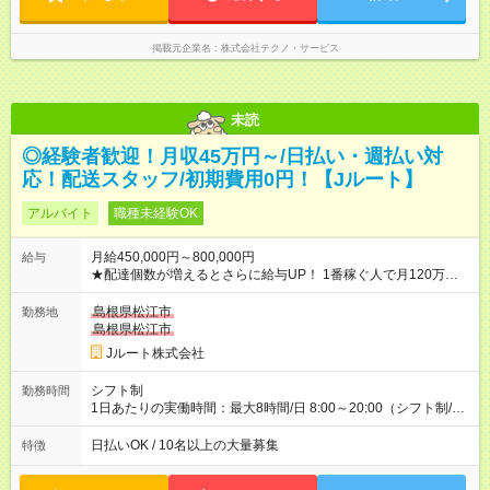
掲載元企業名
株式会社テクノ・サービス
未読
◎経験者歓迎！月収45万円～/日払い・週払い対
応！配送スタッフ/初期費用0円！【Jルート】
アルバイト
職種未経験OK
月給450,000円～800,000円
給与
★配達個数が増えるとさらに給与UP！ 1番稼ぐ人で月120万ほ
ど！ ・主要都市エリア 月収55万円／週5日稼働 月収65万~112
万円／週6日稼働 ・地方郊外エリア 月収40万円／週5日稼働 月
島根県松江市
勤務地
収40万円~50万円／週6日稼働 ＜モデルイメージ＞ ■月収50万
島根県松江市
円 (27歳男性/江東区在住)※元建築関係 1日150個配達×25日勤務
Jルート株式会社
(日休み) ■月収80万円(43歳男性/墨田区在住)※元営業 1日200個
配達×25日勤務(月休み) 【試用期間】試用期間なし
シフト制
勤務時間
1日あたりの実働時間：最大8時間/日 8:00～20:00（シフト制/実
働8時間） ※週5日勤務（場所次第では週4も有り） ※配達状況に
よって時間外での勤務可能性有り ※案件により多少の前後あり
日払いOK / 10名以上の大量募集
特徴
※配達が完了次第、帰社OKです