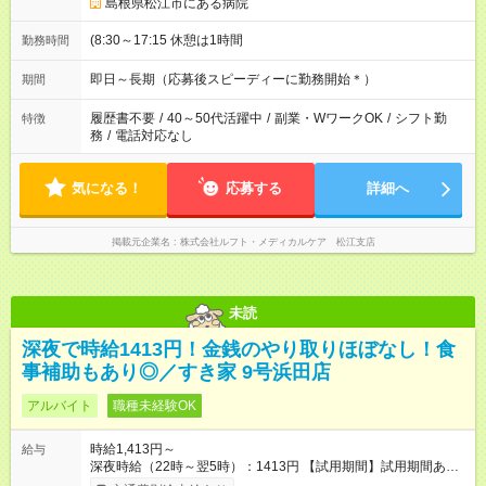
島根県松江市にある病院
(8:30～17:15 休憩は1時間
勤務時間
即日～長期（応募後スピーディーに勤務開始＊）
期間
履歴書不要
/
40～50代活躍中
/
副業・WワークOK
/
シフト勤
特徴
務
/
電話対応なし
気になる！
応募する
詳細へ
掲載元企業名
株式会社ルフト・メディカルケア 松江支店
未読
深夜で時給1413円！金銭のやり取りほぼなし！食
事補助もあり◎／すき家 9号浜田店
アルバイト
職種未経験OK
時給1,413円～
給与
深夜時給（22時～翌5時）：1413円 【試用期間】試用期間あり
試用期間の長さ：1ヶ月 雇用形態、給与は本採用時と同じです。