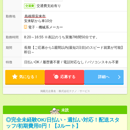
交通費支給有り
交通費
島根県安来市
勤務地
安来駅から車10分
電子・機械系メーカー
8:20～16:55 ※表記のうち実働7時間50分です。
勤務時間
長期【ご応募から1週間以内(最短2日目)のスピード就業が可能】
期間
即日～
日払いOK
/
履歴書不要
/
電話対応なし
/
パソコンスキル不要
特徴
気になる！
応募する
詳細へ
掲載元企業名
株式会社テクノ・サービス
未読
◎完全未経験OK/日払い・週払い対応！配送スタ
ッフ/初期費用0円！【Jルート】