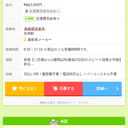
時給1200円
給与
交通費別途支給あり
交通費支給有り
交通費
島根県安来市
勤務地
安来駅
素材系メーカー
8:25～17:10 ※表記のうち実働8時間です。
勤務時間
長期【ご応募から1週間以内(最短2日目)のスピード就業が可能】
期間
即日～
日払いOK
/
履歴書不要
/
電話対応なし
/
パソコンスキル不要
特徴
気になる！
応募する
詳細へ
掲載元企業名
株式会社テクノ・サービス
未読