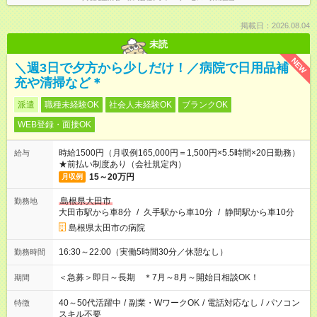
掲載日：2026.08.04
未読
NEW
＼週3日で夕方から少しだけ！／病院で日用品補
充や清掃など＊
派遣
職種未経験OK
社会人未経験OK
ブランクOK
WEB登録・面接OK
時給1500円（月収例165,000円＝1,500円×5.5時間×20日勤務）
給与
★前払い制度あり（会社規定内）
15～20万円
月収例
島根県大田市
勤務地
大田市駅から車8分
/
久手駅から車10分
/
静間駅から車10分
島根県太田市の病院
16:30～22:00（実働5時間30分／休憩なし）
勤務時間
＜急募＞即日～長期 ＊7月～8月～開始日相談OK！
期間
40～50代活躍中
/
副業・WワークOK
/
電話対応なし
/
パソコン
特徴
スキル不要