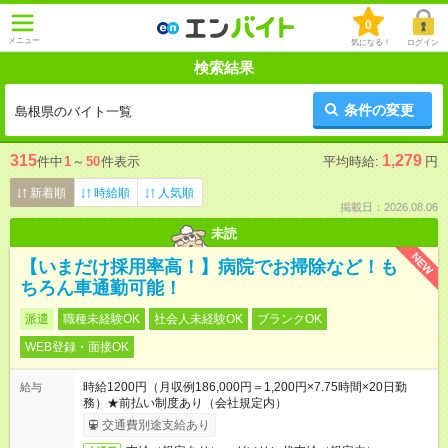
0
メニュー
気になる！
ログイン
検索結果
条件の変更
島根県のバイト一覧
315
1,279
件中
1
～
50
件表示
平均時給:
円
新着順
時給順
人気順
掲載日：2026.08.06
未読
NEW
【いまだけ採用率高！】病院でお掃除など！も
ちろん車通勤可能！
派遣
職種未経験OK
社会人未経験OK
ブランクOK
WEB登録・面接OK
時給1200円（月収例186,000円＝1,200円×7.75時間×20日勤
給与
務）★前払い制度あり（会社規定内）
交通費別途支給あり