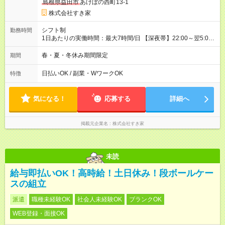
島根県益田市
あけぼの西町13-1
株式会社すき家
シフト制
勤務時間
1日あたりの実働時間：最大7時間/日 【深夜帯】22:00～翌5:00
週2日～・1日2h～OK◎ ※22:00から翌5:00までは18歳以上の方
のみ勤務可能です（18歳未満の深夜業務禁止のため） ★深夜で
春・夏・冬休み期間限定
期間
も安心して働けます★ すき家では、ワンオペを禁止していま
す。 必ず、2名以上での勤務を行いますので、安心して働けま
日払いOK / 副業・WワークOK
特徴
す。
気になる！
応募する
詳細へ
掲載元企業名
株式会社すき家
未読
給与即払いOK！高時給！土日休み！段ボールケー
スの組立
派遣
職種未経験OK
社会人未経験OK
ブランクOK
WEB登録・面接OK