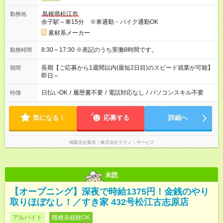
島根県松江市
勤務地
余子駅～車15分 ※車通勤・バイク通勤OK
素材系メーカー
8:30～17:30 ※表記のうち実働8時間です。
勤務時間
長期【ご応募から1週間以内(最短2日目)のスピード就業が可能】
期間
即日～
日払いOK
/
履歴書不要
/
電話対応なし
/
パソコンスキル不要
特徴
気になる！
応募する
詳細へ
掲載元企業名
株式会社テクノ・サービス
未読
【オープニング】深夜で時給1375円！金銭のやり
取りほぼなし！／すき家 432号松江古志原店
アルバイト
職種未経験OK