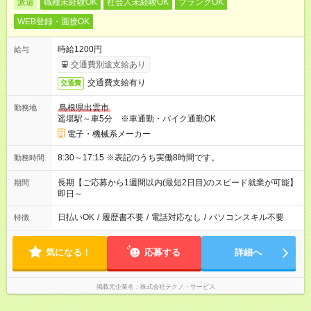
派遣
職種未経験OK
社会人未経験OK
ブランクOK
WEB登録・面接OK
時給1200円
給与
交通費別途支給あり
交通費支給有り
交通費
島根県出雲市
勤務地
遥堪駅～車5分 ※車通勤・バイク通勤OK
電子・機械系メーカー
8:30～17:15 ※表記のうち実働8時間です。
勤務時間
長期【ご応募から1週間以内(最短2日目)のスピード就業が可能】
期間
即日～
日払いOK
/
履歴書不要
/
電話対応なし
/
パソコンスキル不要
特徴
気になる！
応募する
詳細へ
掲載元企業名
株式会社テクノ・サービス