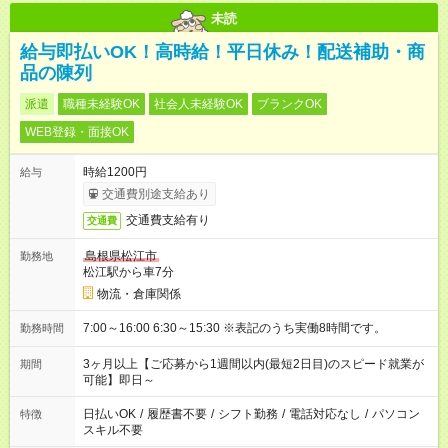
未読
給与即払いOK！高時給！平日休み！配送補助・商
品の陳列
派遣
職種未経験OK
社会人未経験OK
ブランクOK
WEB登録・面接OK
時給1200円
給与
交通費別途支給あり
交通費支給有り
交通費
島根県松江市
勤務地
松江駅から車7分
物流・倉庫関係
7:00～16:00 6:30～15:30 ※表記のうち実働8時間です。
勤務時間
3ヶ月以上【ご応募から1週間以内(最短2日目)のスピード就業が
期間
可能】即日～
日払いOK
/
履歴書不要
/
シフト勤務
/
電話対応なし
/
パソコン
特徴
スキル不要