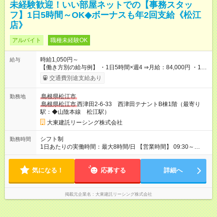
未経験歓迎！いい部屋ネットでの【事務スタッ
フ】1日5時間～OK◆ボーナスも年2回支給《松江
店》
アルバイト
職種未経験OK
時給1,050円～
給与
【働き方別の給与例】 ・1日5時間×週4 ⇒月給：84,000円 ・1日
8時間×週5 ⇒月給：168,000円 ☆ライフスタイルに合わせて柔軟
交通費別途支給あり
に働けます！ 《昇給》 あり※会社業績による 《賞与》 年2回あ
り※会社業績による 《プラスで支給される手当》 ●交通費(上限
島根県松江市
勤務地
月4万円) ●資格手当(宅地建物取引士：1万円/月) 【試用期間】試
島根県松江市
西津田2-6-33 西津田テナントB棟1階（最寄り
用期間なし
駅：◆山陰本線 松江駅）
大東建託リーシング株式会社
シフト制
勤務時間
1日あたりの実働時間：最大8時間/日 【営業時間】 09:30～
18:30 ★上記時間内で1日5時間～勤務OK ＼ライフスタイルに合
わせて働けます／ ・土日祝だけの勤務 ・短時間勤務 など お気
気になる！
軽にご相談ください！ ◆1か月ごとのシフト提出制 ◆業務特性お
応募する
詳細へ
よび秘密保持の観点から副業・Wワークはご遠慮いただいており
ます。
掲載元企業名
大東建託リーシング株式会社