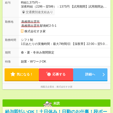
時給1,375円～
給与
深夜時給（22時～翌5時）：1375円 【試用期間】試用期間あり
試用期間の長さ：1ヶ月 雇用形態、給与は本採用時と同じです。
交通費別途支給あり
試用期間の実態は30日（※条件変更なし）ですが、切り上げで
一ヶ月とさせていただきます。 研修制度あり：15時間(研修中も
島根県出雲市
勤務地
同時給）
島根県出雲市
駅南町2-5-1
株式会社すき家
シフト制
勤務時間
1日あたりの実働時間：最大7時間/日 【深夜帯】22:00～翌5:00
週2日～・1日2h～OK◎ ※22:00から翌5:00までは18歳以上の方
のみ勤務可能です（18歳未満の深夜業務禁止のため） ★深夜で
春・夏・冬休み期間限定
期間
も安心して働けます★ すき家では、ワンオペを禁止していま
す。 必ず、2名以上での勤務を行いますので、安心して働けま
副業・WワークOK
特徴
す。
気になる！
応募する
詳細へ
掲載元企業名
株式会社すき家
未読
給与即払いOK！土日休み！日勤のお仕事！段ボー