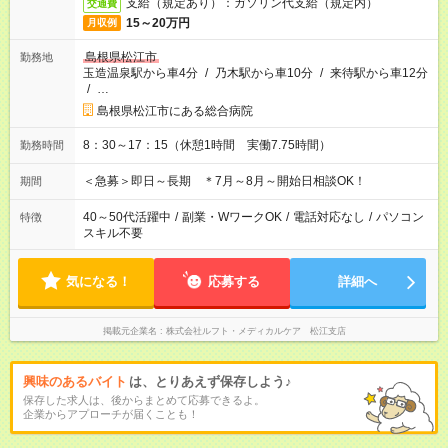
支給（規定あり）：ガソリン代支給（規定内）
交通費
15～20万円
月収例
島根県松江市
勤務地
玉造温泉駅から車4分
/
乃木駅から車10分
/
来待駅から車12分
/
…
島根県松江市にある総合病院
8：30～17：15（休憩1時間 実働7.75時間）
勤務時間
＜急募＞即日～長期 ＊7月～8月～開始日相談OK！
期間
40～50代活躍中
/
副業・WワークOK
/
電話対応なし
/
パソコン
特徴
スキル不要
気になる！
応募する
詳細へ
掲載元企業名
株式会社ルフト・メディカルケア 松江支店
興味のあるバイト
は、とりあえず保存しよう♪
保存した求人は、後からまとめて応募できるよ。
企業からアプローチが届くことも！