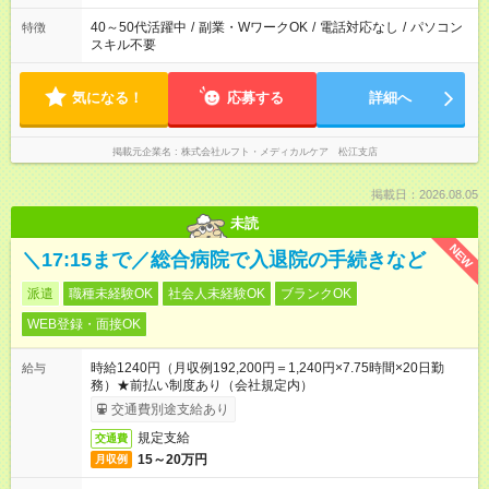
40～50代活躍中
/
副業・WワークOK
/
電話対応なし
/
パソコン
特徴
スキル不要
気になる！
応募する
詳細へ
掲載元企業名
株式会社ルフト・メディカルケア 松江支店
掲載日：2026.08.05
未読
NEW
＼17:15まで／総合病院で入退院の手続きなど
派遣
職種未経験OK
社会人未経験OK
ブランクOK
WEB登録・面接OK
時給1240円（月収例192,200円＝1,240円×7.75時間×20日勤
給与
務）★前払い制度あり（会社規定内）
交通費別途支給あり
規定支給
交通費
15～20万円
月収例