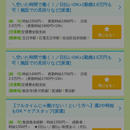
＼空いた時間で働く！／日払いOK×1勤務2.8万円も
可！施設での見回りなど[派遣]
[給 与]
時給1550円～ 夜勤時給1880円～ 日収
2.8万円～（夜勤時給1880円×15h）
[交通費]
交通費全額支給
気になる！
[勤務地]
五日市駅
/
広電五日市駅
/
佐伯区役所前駅
/
…
＼空いた時間で働く！／日払いOK×1勤務2.5万円も
可！施設での見回りなど[派遣]
[給 与]
時給1400円～ 夜勤時給1700円～ 日収
2.5万円～（夜勤時給1700円×15h）
[交通費]
交通費全額支給
気になる！
[勤務地]
観音寺(香川県)駅
/
箕浦駅
/
豊浜駅
【フルタイムじゃ働けない！という方へ】週2や時短
もOK＊ケアスタッフ[派遣]
[給 与]
無資格未経験：時給1350円～ 経験者：
時給1350円～ ★日払い／週払い制度あり（月払