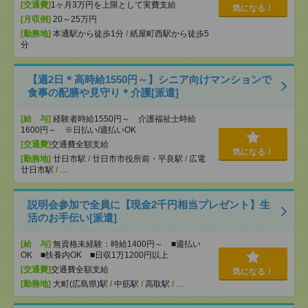
[交通費]
1ヶ月3万円を上限として実費支給
気になる！
[月収例]
20～25万円
[勤務地]
本通駅から徒歩1分
/
紙屋町西駅から徒歩5
分
【週2日＊高時給1550円～】シニア向けマンションで
食事の配膳や見守り＊介護[派遣]
[給 与]
経験者時給1550円～ 介護福祉士時給
1600円～ ※日払い/週払いOK
[交通費]
交通費全額支給
気になる！
[勤務地]
廿日市駅
/
廿日市市役所前・平良駅
/
広電
廿日市駅
/
…
説明会参加で全員に【現金2千円相当プレゼント】生
活のお手伝い[派遣]
[給 与]
無資格未経験：時給1400円～ ■週払い
OK ■扶養内OK ■日収1万1200円以上
[交通費]
交通費全額支給
気になる！
[勤務地]
大町(広島県)駅
/
中筋駅
/
高取駅
/
…