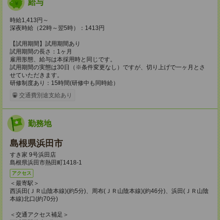
給与
時給1,413円～
深夜時給（22時～翌5時）：1413円
【試用期間】試用期間あり
試用期間の長さ：1ヶ月
雇用形態、給与は本採用時と同じです。
試用期間の実態は30日（※条件変更なし）ですが、切り上げで一ヶ月とさ
せていただきます。
研修制度あり：15時間(研修中も同時給）
交通費別途支給あり
勤務地
島根県浜田市
すき家 9号浜田店
島根県浜田市熱田町1418-1
アクセス
＜最寄駅＞
西浜田(ＪＲ山陰本線)(約5分)、周布(ＪＲ山陰本線)(約46分)、浜田(ＪＲ山陰
本線)北口(約70分)
＜交通アクセス補足＞