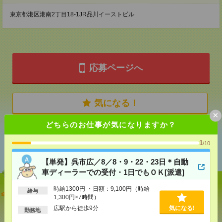
東京都港区港南2丁目18-1JR品川イーストビル
応募ページへ
気になる！
×
どちらのお仕事が気になりますか？
あなたの閲覧履歴からの
1
/10
おすすめ
【単発】呉市広／8／8・9・22・23日＊自動
車ディーラーでの受付・1日でもＯＫ[派遣]
時給1300円 ・日額：9,100円（時給
給与
【単発】呉市広／8／8・9・22・23日＊自動車ディー
1,300円×7時間）
ラーでの受付・1日でもＯＫ[派遣]
広駅から徒歩9分
気になる!
勤務地
[給 与]
時給1300円 ・日額：9,100円（時給1,300