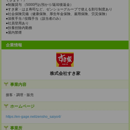
●制服貸与 （5000円お預かり/返却後返金）
●すき家・はま寿司など、ゼンショーグループで使える割引制度あり
●社会保険完備（健康保険、厚生年金保険、雇用保険、労災保険）
●深夜手当 / 役職手当（該当者のみ）
●社員登用あり
●扶養控除内勤務
●屋内禁煙
企業情報
株式会社すき家
事業内容
接客・調理・販売
ホームページ
https://en-gage.net/zensho_saiyo4/
事業所