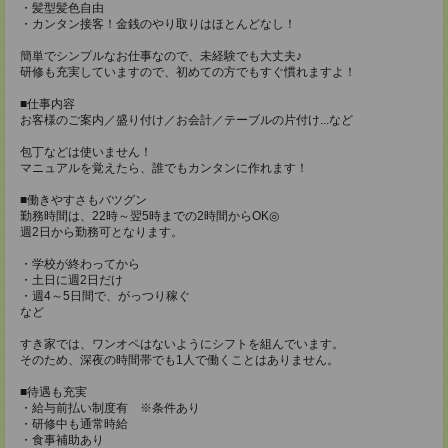
・髪型髪色自由
・カンタン接客！金銭のやり取りはほとんどなし！
簡単でシンプルなお仕事なので、未経験でも大丈夫♪
研修も充実していますので、初めての方でもすぐ慣れますよ！
■仕事内容
お客様のご案内／盛り付け／お会計／テーブルの片付け...など
包丁などは使いません！
マニュアルを覚えたら、誰でもカンタンに作れます！
■働きやすさもバツグン
勤務時間は、22時～翌5時までの2時間からOK◎
週2日から勤務可となります。
・学校が終わってから
・土日に週2日だけ
・週4～5日間で、がっつり稼ぐ
など
すき家では、ワンオペはないようにシフトを組んでいます。
そのため、深夜の時間帯でも1人で働くことはありません。
■待遇も充実
・給与前払い制度有 ※条件あり
・研修中も通常時給
・食事補助あり