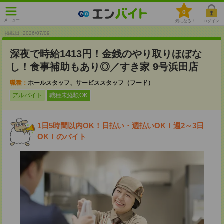
0
メニュー
気になる！
ログイン
掲載日 :2026
/
07
/
09
深夜で時給1413円！金銭のやり取りほぼな
し！食事補助もあり◎／すき家 9号浜田店
職種：
ホールスタッフ、サービススタッフ（フード）
アルバイト
職種未経験OK
1日5時間以内OK！日払い・週払いOK！週2～3日
OK！のバイト