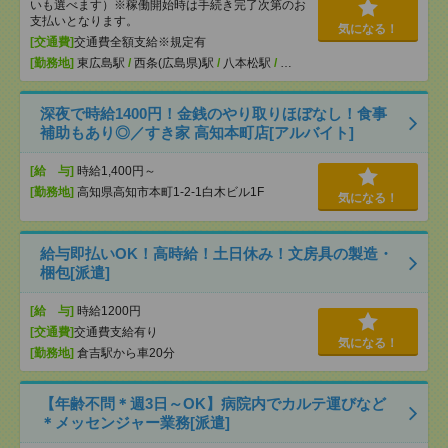
いも選べます）※稼働開始時は手続き完了次第のお
支払いとなります。
気になる！
[交通費]
交通費全額支給※規定有
[勤務地]
東広島駅
/
西条(広島県)駅
/
八本松駅
/
…
深夜で時給1400円！金銭のやり取りほぼなし！食事
補助もあり◎／すき家 高知本町店[アルバイト]
[給 与]
時給1,400円～
[勤務地]
高知県高知市本町1-2-1白木ビル1F
気になる！
給与即払いOK！高時給！土日休み！文房具の製造・
梱包[派遣]
[給 与]
時給1200円
[交通費]
交通費支給有り
気になる！
[勤務地]
倉吉駅から車20分
【年齢不問＊週3日～OK】病院内でカルテ運びなど
＊メッセンジャー業務[派遣]