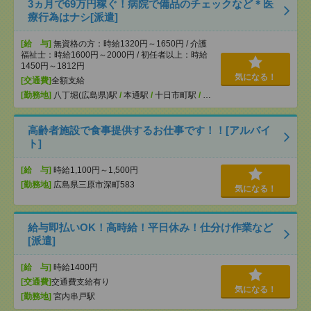
3ヵ月で69万円稼ぐ！病院で備品のチェックなど＊医
療行為はナシ[派遣]
[給 与]
無資格の方：時給1320円～1650円 / 介護
福祉士：時給1600円～2000円 / 初任者以上：時給
1450円～1812円
気になる！
[交通費]
全額支給
[勤務地]
八丁堀(広島県)駅
/
本通駅
/
十日市町駅
/
…
高齢者施設で食事提供するお仕事です！！[アルバイ
ト]
[給 与]
時給1,100円～1,500円
[勤務地]
広島県三原市深町583
気になる！
給与即払いOK！高時給！平日休み！仕分け作業など
[派遣]
[給 与]
時給1400円
[交通費]
交通費支給有り
気になる！
[勤務地]
宮内串戸駅