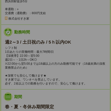
西浜田駅徒歩5分
車通勤：○
交通費（通勤費）：800円支給
株式会社すき家
勤務時間
週2～3 / 土日祝のみ / 5ｈ以内OK
シフト制
1日あたりの実働時間：最大7時間/日
【深夜帯】22:00～翌5:00
週2日～・1日2h～OK◎
※22:00から翌5:00までは18歳以上の方のみ勤務可能です（18歳未満の深夜
業務禁止のため）
★深夜でも安心して働けます★
すき家では、ワンオペを禁止しています。
必ず、2名以上での勤務を行いますので、安心して働けます。
期間
春・夏・冬休み期間限定