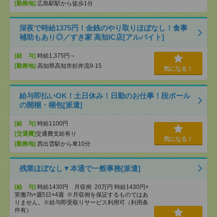
[勤務地]
広島駅駅から徒歩1分
深夜で時給1375円！金銭のやり取りほぼなし！食事
補助もあり◎／すき家 高知IC店[アルバイト]
[給 与]
時給1,375円～
[勤務地]
高知県高知市杉井流9-15
気になる！
給与即払いOK！土日休み！日勤のお仕事！段ボール
の開梱・梱包[派遣]
[給 与]
時給1100円
[交通費]
交通費支給有り
気になる！
[勤務地]
西出雲駅から車10分
残業ほぼなし▼本通で一般事務[派遣]
[給 与]
時給1430円 月収例 20万円 時給1430円×
実働7h×週5日×4週 ※月収例を保証するものではあ
りません。※給与即受取りサービス利用可（利用条
件有）