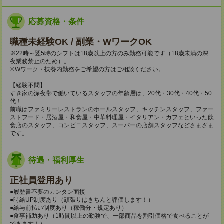
応募資格・条件
職種未経験OK / 副業・WワークOK
※22時～翌5時のシフトは18歳以上の方のみ勤務可能です（18歳未満の深
夜業務禁止のため）。
※Wワーク・扶養内勤務をご希望の方はご相談ください。
【経験不問】
すき家の深夜帯で働いているスタッフの年齢層は、20代・30代・40代・50
代！
前職はファミリーレストランのホールスタッフ、キッチンスタッフ、ファー
ストフード・居酒屋・和食屋・中華料理屋・イタリアン・カフェといった飲
食店のスタッフ、コンビニスタッフ、スーパーの店舗スタッフなどさまざま
です。
待遇・福利厚生
正社員登用あり
●履歴書不要のカンタン面接
●時給UP制度あり（頑張りはきちんと評価します！）
●給与前払い制度あり（稼働分・規定あり）
●食事補助あり（1時間以上の勤務で、一部商品を割引価格で食べることが
できます！）