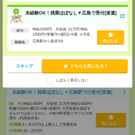
円×7時間）
[交通費]
・自転車通勤可 ・車通勤可(駐車場無料)
気になる！
未経験OK！残業ほぼなし▼広島で受付[派遣]
[勤務地]
広駅から徒歩9分
時給1500円 月収例 21万円 時給
給与
未経験OK！残業ほぼなし▼広島で受付[派遣]
1500円×実働7h×週5日×4週 ※月収例
を保証するものではありません。※給
広島駅から徒歩5分
気になる!
勤務地
[給 与]
時給1500円 月収例 21万円 時給1500円×
与即受取りサービス利用可（利用条件
実働7h×週5日×4週 ※月収例を保証するものではあ
有）
りません。※給与即受取りサービス利用可（利用条
件有）
気になる！
[交通費]
1ヶ月3万円を上限として実費支給
スキップ
どちらも気になる！
[月収例]
20～25万円
[勤務地]
広島駅から徒歩5分
しばらく表示しない
未経験OK！残業ほぼなし▼広島駅での受付[派遣]
[給 与]
時給1400円 月収例 21万円 時給1400円×
実働7h30m×週5日×4週+残業5h ※月収例を保証す
るものではありません。※給与即受取りサービス利
用可（利用条件有）
気になる！
[交通費]
1ヶ月3万円を上限として実費支給
[月収例]
20～25万円