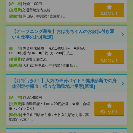
[給 与]
時給1100円～
[交通費]
交通費規定内支給
気になる！
[勤務地]
岡山駅
/
柳川駅
/
庭瀬駅
/
…
【オープニング募集】おばあちゃんのお散歩付き添
いも仕事の1つ[派遣]
[給 与]
無資格未経験：時給1400円～ ■週払い
OK ■扶養内OK ■日収1万1200円以上
[交通費]
交通費全額支給
気になる！
[勤務地]
大町(広島県)駅
/
中筋駅
/
高取駅
/
…
【月1回だけ！】人気の単発バイト＊健康診断での身
体測定や採血！様々な勤務地ご用意[派遣]
[給 与]
時給1450円
[交通費]
車通勤可能＊1km＝20円計算 ★車・自転
車・バイクOK！
気になる！
[勤務地]
土佐山田駅から車
/
土佐久礼駅から車
/
高
知駅から車
/
…