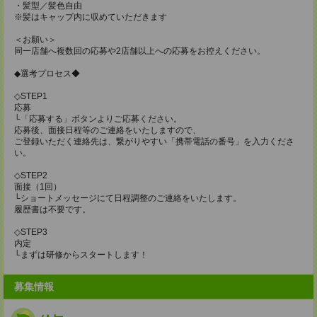
・髪型／髪色自由
※髪はキャップ内に収めていただきます
＜お願い＞
同一店舗へ複数回の応募や2店舗以上への応募をお控えください。
◆選考プロセス◆
◇STEP1
応募
└「応募する」ボタンよりご応募ください。
応募後、面接日程等のご連絡をいたしますので、
ご登録いただく連絡先は、繋がりやすい「携帯電話の番号」を入力くださ
い。
◇STEP2
面接（1回）
└ショートメッセージにて日程調整のご連絡をいたします。
履歴書は不要です。
◇STEP3
内定
└まずは研修からスタートします！
募集情報