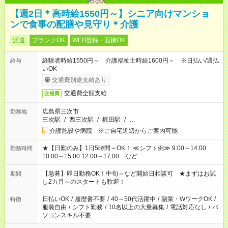
【週2日＊高時給1550円～】シニア向けマンショ
ンで食事の配膳や見守り＊介護
派遣
ブランクOK
WEB登録・面接OK
経験者時給1550円～ 介護福祉士時給1600円～ ※日払い/週払
給与
いOK
交通費別途支給あり
交通費全額支給
交通費
広島県三次市
勤務地
三次駅
/
西三次駅
/
梶田駅
/
…
介護施設や病院 ※ご自宅近辺からご案内可能
★【日勤のみ】1日5時間～OK！ ≪シフト例≫ 9:00～14:00
勤務時間
10:00～15:00 12:00～17:00 など
【急募】即日勤務OK！中旬～など開始日相談可 ★まずはお試
期間
し2カ月～のスタートも歓迎！
日払いOK
/
履歴書不要
/
40～50代活躍中
/
副業・WワークOK
/
特徴
服装自由
/
シフト勤務
/
10名以上の大量募集
/
電話対応なし
/
パ
ソコンスキル不要