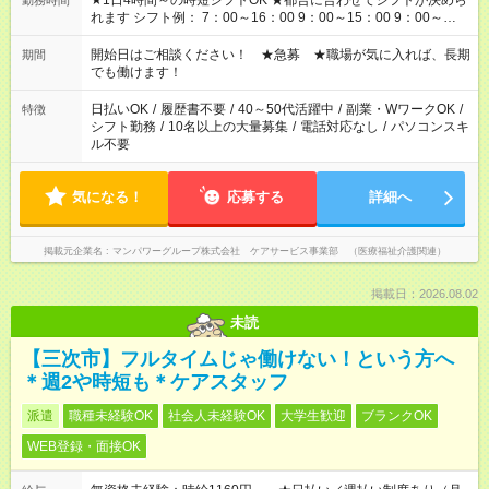
★1日4時間～の時短シフトOK ★都合に合わせてシフトが決めら
勤務時間
れます シフト例： 7：00～16：00 9：00～15：00 9：00～
18：00 11：00～20：00 など ※Wワークの場合、他のお仕事と
合わせ週40時間超の就業はご案内できません ※法令に基づき、
開始日はご相談ください！ ★急募 ★職場が気に入れば、長期
期間
週20時間以上勤務は社会保険への加入対象となります ※労働者
でも働けます！
派遣法（日雇い派遣の原則禁止）により、短時間・短期間の就
業はご案内が難しい場合があります
日払いOK
/
履歴書不要
/
40～50代活躍中
/
副業・WワークOK
/
特徴
シフト勤務
/
10名以上の大量募集
/
電話対応なし
/
パソコンスキ
ル不要
気になる！
応募する
詳細へ
掲載元企業名
マンパワーグループ株式会社 ケアサービス事業部 （医療福祉介護関連）
掲載日：2026.08.02
未読
【三次市】フルタイムじゃ働けない！という方へ
＊週2や時短も＊ケアスタッフ
派遣
職種未経験OK
社会人未経験OK
大学生歓迎
ブランクOK
WEB登録・面接OK