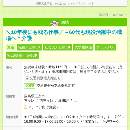
掲載元企業名
株式会社ジュエルグランスエムネ
掲載日：2026.08.02
未読
＼10年後にも残る仕事／～60代も現役活躍中の職
場へ＊介護
派遣
職種未経験OK
社会人未経験OK
大学生歓迎
ブランクOK
WEB登録・面接OK
無資格未経験：時給1160円～ ★日払い／週払い制度あり（月
給与
払いも選べます）※稼働開始時は手続き完了次第のお支払いとな
ります。
交通費別途支給あり
交通費全額支給※規定有
交通費
広島県三次市
勤務地
三次駅
/
西三次駅
/
梶田駅
/
…
＜シニア向け施設＞
★1日4時間～の時短シフトOK ★スタート時間選べます！ 7:00～
勤務時間
16:00 9:00～17:00 11:00～19:00 など 残業なし！ ※Wワークの
場合、他のお仕事と合わせ週40時間超の就業はご案内できませ