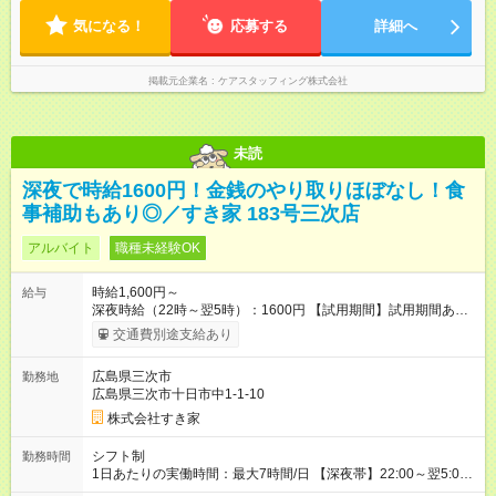
気になる！
応募する
詳細へ
掲載元企業名
ケアスタッフィング株式会社
未読
深夜で時給1600円！金銭のやり取りほぼなし！食
事補助もあり◎／すき家 183号三次店
アルバイト
職種未経験OK
時給1,600円～
給与
深夜時給（22時～翌5時）：1600円 【試用期間】試用期間あり
試用期間の長さ：1ヶ月 雇用形態、給与は本採用時と同じです。
交通費別途支給あり
試用期間の実態は30日（※条件変更なし）ですが、切り上げで
一ヶ月とさせていただきます。 研修制度あり：15時間(研修中も
広島県三次市
勤務地
同時給）
広島県三次市十日市中1-1-10
株式会社すき家
シフト制
勤務時間
1日あたりの実働時間：最大7時間/日 【深夜帯】22:00～翌5:00
週2日～・1日2h～OK◎ ※22:00から翌5:00までは18歳以上の方