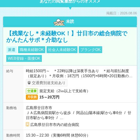
あなたの閲覧履歴からのオススメ
掲載日：2026.08.06
未読
【残業なし＊未経験OK！】廿日市の総合病院で
かんたんサポ＊介助なし
派遣
職種未経験OK
社会人未経験OK
ブランクOK
WEB登録・面接OK
時給1500円～ ＊22時以降は深夜手当あり ＊給与前払制度
給与
（規定あり）＊月収例：18万円（1500円×6時間×20日勤務の場
合）
交通費別途支給あり
規定支給（2㎞以上で支給有）
交通費
15～20万円
月収例
広島県廿日市市
勤務地
ＪＡ広島病院前駅から徒歩
/
阿品(山陽本線)駅から車6分
/
廿
日市駅から車9分
/
…
広島県廿日市市内の総合病院
15:30～22:30（実働6時間 休憩60分）
勤務時間