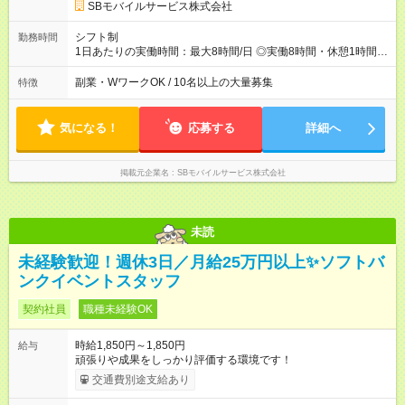
SBモバイルサービス株式会社
シフト制
勤務時間
1日あたりの実働時間：最大8時間/日 ◎実働8時間・休憩1時間 ◎
残業は月平均5時間程度です
副業・WワークOK / 10名以上の大量募集
特徴
気になる！
応募する
詳細へ
掲載元企業名
SBモバイルサービス株式会社
未読
未経験歓迎！週休3日／月給25万円以上✨ソフトバ
ンクイベントスタッフ
契約社員
職種未経験OK
時給1,850円～1,850円
給与
頑張りや成果をしっかり評価する環境です！
交通費別途支給あり