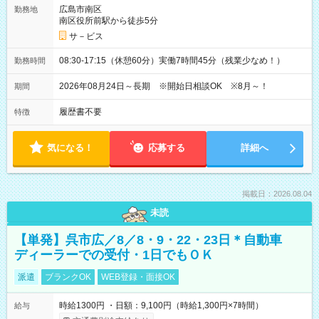
広島市南区
勤務地
南区役所前駅から徒歩5分
サ－ビス
08:30-17:15（休憩60分）実働7時間45分（残業少なめ！）
勤務時間
2026年08月24日～長期 ※開始日相談OK ※8月～！
期間
履歴書不要
特徴
気になる！
応募する
詳細へ
掲載日：2026.08.04
未読
【単発】呉市広／8／8・9・22・23日＊自動車
ディーラーでの受付・1日でもＯＫ
派遣
ブランクOK
WEB登録・面接OK
時給1300円 ・日額：9,100円（時給1,300円×7時間）
給与