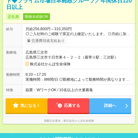
ト◆プライム市場日本郵政グループ／年間休日120
日以上
正社員
職種未経験OK
月給256,800円～310,350円
給与
◎ご入社時のご経験で算定の上確定いたします。 ◎月給に加え
て、諸手当（残業手当・住居手当・扶養手当・営業手当など）
交通費別途支給あり
+賞与年2回を支給します。 ◎諸手当については通勤・住居・扶
養などの状況により支給金額を決定いたします。 ◎試用期間6ヶ
広島県三次市
勤務地
月あり。待遇に変更はありません。 ◎実績に応じた営業手当が
広島県三次市十日市東４－２－２（最寄り駅：三次駅）
別途支給されます。 【試用期間】試用期間あり 試用期間の長
さ：6ヶ月 雇用形態、給与は本採用時と同じです。
株式会社かんぽ生命保険
8:20～17:20
勤務時間
実働時間：8時間/日 ◎勤務地によって勤務時間が異なります
（8：20～17：20、8：50～17：50など） ◎残業時間は月平均
9.4時間です。
副業・WワークOK / 10名以上の大量募集
特徴
気になる！
応募する
詳細へ
掲載元企業名
株式会社かんぽ生命保険