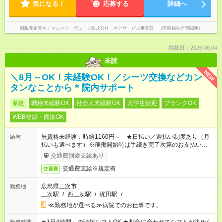
気になる！
応募する
詳細へ
掲載元企業名
マンパワーグループ株式会社 ケアサービス事業部 （医療福祉介護関連）
掲載日：2026.08.04
未読
NEW
＼8月～OK！未経験OK！／シーツ交換などカン
タンなことから＊院内サポート
派遣
職種未経験OK
社会人未経験OK
大学生歓迎
ブランクOK
WEB登録・面接OK
無資格未経験：時給1160円～ ★日払い／週払い制度あり（月
給与
払いも選べます）※稼働開始時は手続き完了次第のお支払いとな
ります。
交通費別途支給あり
交通費支給※規定有
交通費
広島県三次市
勤務地
三次駅
/
西三次駅
/
梶田駅
/
…
≪勤務地が選べる≫病院でのお仕事です。