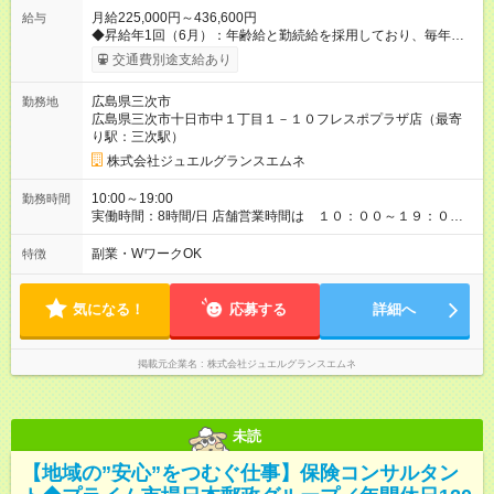
月給225,000円～436,600円
給与
◆昇給年1回（6月）：年齢給と勤続給を採用しており、毎年安定
して昇給していきます。 ◆営業成績や目標達成による職能給や
交通費別途支給あり
インセンティブを別途支給しており、 がんばった分はしっか
り評価される給与体系が整っております。 ◆賞与年2回（6月・
広島県三次市
勤務地
12月）：会社及び個人の業績に応じて支給 （実例 : 入社5年目
広島県三次市十日市中１丁目１－１０フレスポプラザ店（最寄
社員/特別賞与1回200万） ◆役職手当：チーフや店長などの役職
り駅：三次駅）
になると、店舗成績によって手当が支給されます。 【試用期
間】試用期間あり 試用期間の長さ：3ヶ月 ※ 雇用形態と給与
株式会社ジュエルグランスエムネ
に、本採用時と異なる部分があります。 雇用形態：中途採用
（契約社員） 給与：本採用時と同じです。 ※試用期間は3ヶ月
10:00～19:00
勤務時間
で、その間の雇用形態は契約社員です。そのほかの条件に変更
実働時間：8時間/日 店舗営業時間は １０：００～１９：００
はありません。
《1日の流れ》 9:30 出社 ・店内清掃・スタッフミーティン
グ 10:00 開店 ・接客・電話応対や伝票作成 12:00 昼休憩
副業・WワークOK
特徴
（1時間30分） 13:00 商品補充・事務作業など 19:00 閉
店 ・レジ締め・業務報告 ◆残業はありません。
気になる！
応募する
詳細へ
掲載元企業名
株式会社ジュエルグランスエムネ
未読
【地域の”安心”をつむぐ仕事】保険コンサルタン