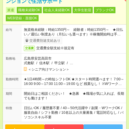
ンションで生活サポート
派遣
職種未経験OK
社会人未経験OK
大学生歓迎
ブランクOK
WEB登録・面接OK
無資格未経験：時給1350円～ 経験者：時給1350円～ ★日払
給与
い／週払い制度あり（月払いも選べます）※稼働開始時は手続き
完了次第のお支払いとなります。
交通費別途支給あり
交通費全額支給※規定有
交通費
広島県安芸高田市
勤務地
式敷駅
/
信木駅
/
甲立駅
/
…
＜シニア向けマンション＞
★1日4時間～の時短シフトOK ★スタート時間選べます！ 7:00～
勤務時間
16:00 9:00～17:00 11:00～19:00 など 残業なし！ ※Wワークの
場合、他のお仕事と合わせ週40時間超の就業はご案内できませ
ん ※法令に基づき、週20時間以上勤務は社会保険への加入対象
開始日はご相談ください！ ★急募 ★職場が気に入れば、長期
期間
となります ※労働者派遣法（日雇い派遣の原則禁止）により、
でも働けます！
短時間・短期間の就業はご案内が難しい場合があります
日払いOK
/
履歴書不要
/
40～50代活躍中
/
副業・WワークOK
/
特徴
服装自由
/
シフト勤務
/
10名以上の大量募集
/
電話対応なし
/
パ
ソコンスキル不要