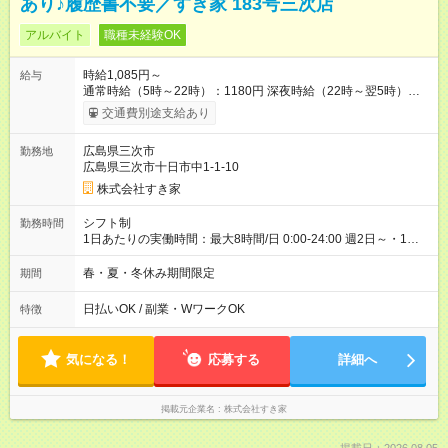
あり♪履歴書不要／すき家 183号三次店
アルバイト
職種未経験OK
時給1,085円～
給与
通常時給（5時～22時）：1180円 深夜時給（22時～翌5時）：
1600円 高校生時給：1085円 【特別手当】早朝手当（5：00-9：
交通費別途支給あり
00）時給+150円 【試用期間】試用期間あり 試用期間の長さ：1
ヶ月 雇用形態、給与は本採用時と同じです。 試用期間の実態は
広島県三次市
勤務地
30日（※条件変更なし）ですが、切り上げで一ヶ月とさせてい
広島県三次市十日市中1-1-10
ただきます。 研修制度あり：15時間(研修中も同時給）
株式会社すき家
シフト制
勤務時間
1日あたりの実働時間：最大8時間/日 0:00-24:00 週2日～・1日
2h～OK ＜シフト例＞ 〇朝帯 5:00-9:00 〇昼帯 9:00-14:00 〇午
後帯 14:00-18:00 〇夜帯 18:00-22:00 〇深夜帯 22:00-翌5:00 基
春・夏・冬休み期間限定
期間
本は固定シフトですが家庭の都合などイレギュラーには対応し
ます♪
日払いOK / 副業・WワークOK
特徴
気になる！
応募する
詳細へ
掲載元企業名
株式会社すき家