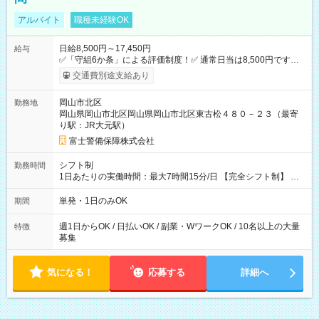
アルバイト
職種未経験OK
日給8,500円～17,450円
給与
✅「守組6か条」による評価制度！✅ 通常日当は8,500円ですが
上記評価制度により「S級隊員」と認定されれば10,000円の日当
交通費別途支給あり
を支給します。 (1)上記勤務者が交通2級資格者の場合10,000円
+1500円＝11,500円 (2)上記現場が深夜の場合 11,500×1.25＝
岡山市北区
勤務地
14,375円 (3)上記現場が日祝深夜の場合 17,250円 (4)上記勤務
岡山県岡山市北区岡山県岡山市北区東古松４８０－２３（最寄
者が現場までの運転者の場合17,250+200円＝17,450円 -----------
り駅：JR大元駅）
------------------------------- *最高日当額 17,450円* （実働時間5
時間の場合、時給3,490円） ------------------------------------------ よ
富士警備保障株式会社
り上位の資格取得やリーダー手当を取得すると ”さらに”加算さ
れます！ ※日当支給時振込手数料等は一切ありません。 【試用
シフト制
勤務時間
期間】試用期間なし
1日あたりの実働時間：最大7時間15分/日 【完全シフト制】 例
(1) 8：00~17:00（休憩１h） 例(2) 13:00~16:00（早上がりでも
全額支給！） 例(3) 21:00~5:00（夜勤なら日当1.25倍！！）
単発・1日のみOK
期間
週1日からOK / 日払いOK / 副業・WワークOK / 10名以上の大量
特徴
募集
気になる！
応募する
詳細へ