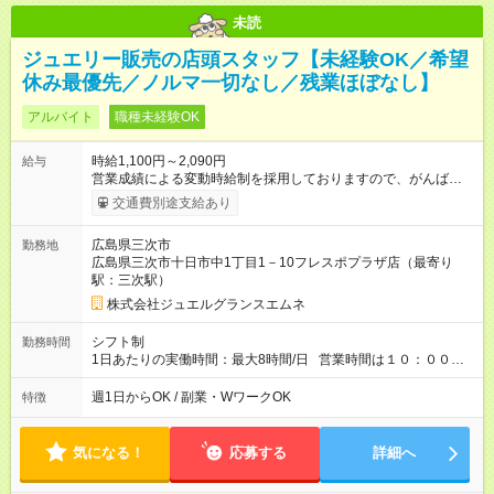
未読
ジュエリー販売の店頭スタッフ【未経験OK／希望
休み最優先／ノルマ一切なし／残業ほぼなし】
アルバイト
職種未経験OK
時給1,100円～2,090円
給与
営業成績による変動時給制を採用しておりますので、がんばっ
た分がしっかり評価されます。 短時間とフルタイムを勤務時間
交通費別途支給あり
で平等に評価する制度があり、短時間でも成績により効率よく
稼げます。 〈想定収入〉 ●年収360万円6時間勤務／入社8年目
広島県三次市
勤務地
／パート店長60歳 ●年収250万円5時間勤務／入社7年目／パー
広島県三次市十日市中1丁目1－10フレスポプラザ店（最寄り
トチーフ、45歳 ●年収220万円4時間勤務／入社3年目パートスタ
駅：三次駅）
ッフ、38歳 【試用期間】試用期間あり 試用期間の長さ：3ヶ月
雇用形態、給与は本採用時と同じです。
株式会社ジュエルグランスエムネ
シフト制
勤務時間
1日あたりの実働時間：最大8時間/日 営業時間は１０：００～
１９：００ １日４時間～好きな時間で働けます。 例(1)10時00
分～14時00分 例(2)12時00分～19時00分 ◇実働時間・日数はご
週1日からOK / 副業・WワークOK
特徴
希望に合わせて決めて頂けます。 ◇週2～3日で働いている方が
多く、 ご自身のライフワークに合わせて働けます。 ◇週1～で
もご相談可能です
気になる！
応募する
詳細へ