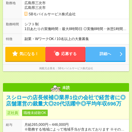
広島県三次市
勤務地
広島県三次市
SBモバイルサービス株式会社
シフト制
勤務時間
1日あたりの実働時間：最大8時間/日 ◎実働8時間・休憩1時間 ◎
残業は月平均5時間程度です
副業・WワークOK / 10名以上の大量募集
特徴
気になる！
応募する
詳細へ
掲載元企業名
SBモバイルサービス株式会社
未読
スシローの店長候補◎業界1位の会社で経営者に◎
店舗運営の裁量大◎20代活躍中◎平均年収696万
正社員
職種未経験OK
月給265,000円～446,000円
給与
※勤務する地域によって地域手当が含まれております ※その他ブ