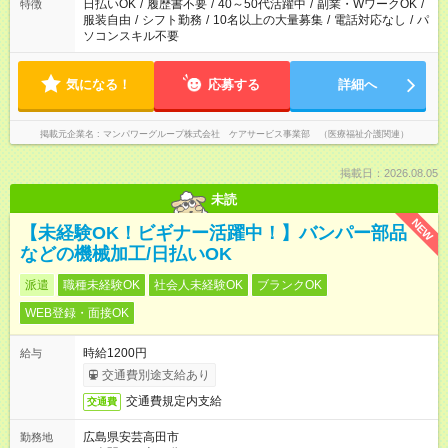
日払いOK
/
履歴書不要
/
40～50代活躍中
/
副業・WワークOK
/
特徴
服装自由
/
シフト勤務
/
10名以上の大量募集
/
電話対応なし
/
パ
ソコンスキル不要
気になる！
応募する
詳細へ
掲載元企業名
マンパワーグループ株式会社 ケアサービス事業部 （医療福祉介護関連）
掲載日：2026.08.05
未読
NEW
【未経験OK！ビギナー活躍中！】バンパー部品
などの機械加工/日払いOK
派遣
職種未経験OK
社会人未経験OK
ブランクOK
WEB登録・面接OK
時給1200円
給与
交通費別途支給あり
交通費規定内支給
交通費
広島県安芸高田市
勤務地