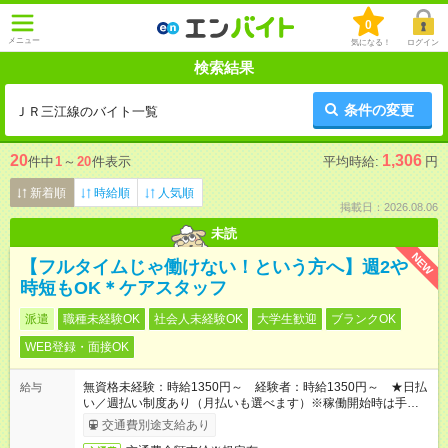
0
メニュー
気になる！
ログイン
検索結果
条件の変更
ＪＲ三江線のバイト一覧
20
1,306
件中
1
～
20
件表示
平均時給:
円
新着順
時給順
人気順
掲載日：2026.08.06
未読
NEW
【フルタイムじゃ働けない！という方へ】週2や
時短もOK＊ケアスタッフ
派遣
職種未経験OK
社会人未経験OK
大学生歓迎
ブランクOK
WEB登録・面接OK
無資格未経験：時給1350円～ 経験者：時給1350円～ ★日払
給与
い／週払い制度あり（月払いも選べます）※稼働開始時は手続き
完了次第のお支払いとなります。
交通費別途支給あり