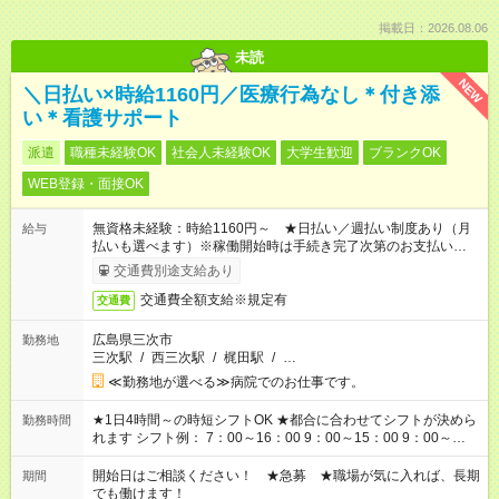
掲載日：2026.08.06
未読
NEW
＼日払い×時給1160円／医療行為なし＊付き添
い＊看護サポート
派遣
職種未経験OK
社会人未経験OK
大学生歓迎
ブランクOK
WEB登録・面接OK
無資格未経験：時給1160円～ ★日払い／週払い制度あり（月
給与
払いも選べます）※稼働開始時は手続き完了次第のお支払いとな
ります。
交通費別途支給あり
交通費全額支給※規定有
交通費
広島県三次市
勤務地
三次駅
/
西三次駅
/
梶田駅
/
…
≪勤務地が選べる≫病院でのお仕事です。
★1日4時間～の時短シフトOK ★都合に合わせてシフトが決めら
勤務時間
れます シフト例： 7：00～16：00 9：00～15：00 9：00～
18：00 11：00～20：00 など ※Wワークの場合、他のお仕事と
合わせ週40時間超の就業はご案内できません ※法令に基づき、
開始日はご相談ください！ ★急募 ★職場が気に入れば、長期
期間
週20時間以上勤務は社会保険への加入対象となります ※労働者
でも働けます！