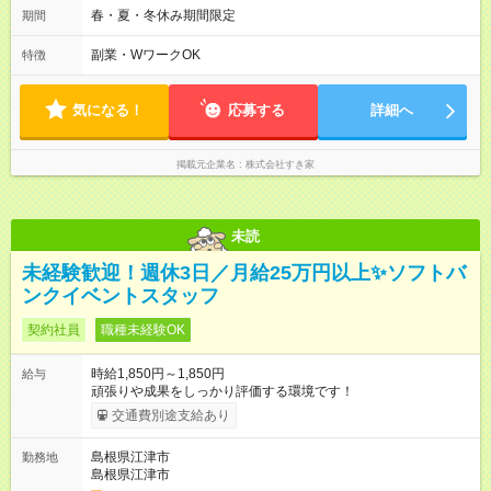
のみ勤務可能です（18歳未満の深夜業務禁止のため） ★深夜で
春・夏・冬休み期間限定
期間
も安心して働けます★ すき家では、ワンオペを禁止していま
す。 必ず、2名以上での勤務を行いますので、安心して働けま
副業・WワークOK
特徴
す。
気になる！
応募する
詳細へ
掲載元企業名
株式会社すき家
未読
未経験歓迎！週休3日／月給25万円以上✨ソフトバ
ンクイベントスタッフ
契約社員
職種未経験OK
時給1,850円～1,850円
給与
頑張りや成果をしっかり評価する環境です！
交通費別途支給あり
島根県江津市
勤務地
島根県江津市