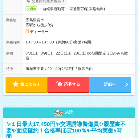
交通費別途支給あり
・自転車通勤可 ・車通勤可(駐車場無料)
交通費
広島県呉市
勤務地
広駅から徒歩9分
ディーラー
10：00～18：00（休憩60分/実働7時間）
勤務時間
8/8(土)、8/9(日)、22日(土)、23日(日)の期間限定 1日のみも歓
期間
迎！
履歴書不要
/
40～50代活躍中
/
服装自由
特徴
気になる！
応募する
詳細へ
未読
✨１日最大17,450円✨交通誘導警備員✨履歴書不
要✨面接確約！合格率ほぼ100％✨平均実働5時
間