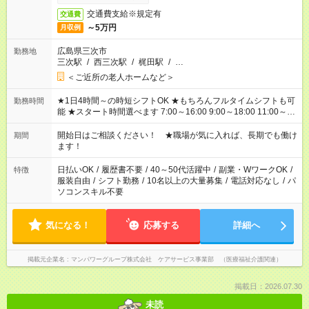
交通費支給※規定有
交通費
～5万円
月収例
広島県三次市
勤務地
三次駅
/
西三次駅
/
梶田駅
/
…
＜ご近所の老人ホームなど＞
★1日4時間～の時短シフトOK ★もちろんフルタイムシフトも可
勤務時間
能 ★スタート時間選べます 7:00～16:00 9:00～18:00 11:00～
20:00 など 残業なし！ ※Wワークの場合、他のお仕事と合わせ
週40時間超の就業はご案内できません ※法令に基づき、週20時
開始日はご相談ください！ ★職場が気に入れば、長期でも働け
期間
間以上勤務は社会保険への加入対象となります ※労働者派遣法
ます！
（日雇い派遣の原則禁止）により、短時間・短期間の就業はご
案内が難しい場合があります
日払いOK
/
履歴書不要
/
40～50代活躍中
/
副業・WワークOK
/
特徴
服装自由
/
シフト勤務
/
10名以上の大量募集
/
電話対応なし
/
パ
ソコンスキル不要
気になる！
応募する
詳細へ
掲載元企業名
マンパワーグループ株式会社 ケアサービス事業部 （医療福祉介護関連）
掲載日：2026.07.30
未読