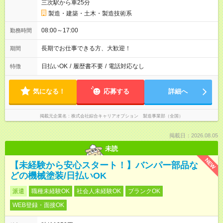
三次駅から車25分
製造・建築・土木・製造技術系
08:00～17:00
勤務時間
長期でお仕事できる方、大歓迎！
期間
日払いOK
/
履歴書不要
/
電話対応なし
特徴
気になる！
応募する
詳細へ
掲載元企業名
株式会社綜合キャリアオプション 製造事業部（全国）
掲載日：2026.08.05
未読
NEW
【未経験から安心スタート！】バンパー部品な
どの機械塗装/日払いOK
派遣
職種未経験OK
社会人未経験OK
ブランクOK
WEB登録・面接OK