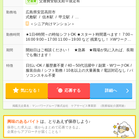
交通費全額支給※規定有
交通費
広島県安芸高田市
勤務地
式敷駅
/
信木駅
/
甲立駅
/
…
＜シニア向けマンション＞
★1日4時間～の時短シフトOK ★スタート時間選べます！ 7:00～
勤務時間
16:00 9:00～17:00 11:00～19:00 など 残業なし！ ※Wワークの
場合、他のお仕事と合わせ週40時間超の就業はご案内できませ
ん ※法令に基づき、週20時間以上勤務は社会保険への加入対象
開始日はご相談ください！ ★急募 ★職場が気に入れば、長期
期間
となります ※労働者派遣法（日雇い派遣の原則禁止）により、
でも働けます！
短時間・短期間の就業はご案内が難しい場合があります
日払いOK
/
履歴書不要
/
40～50代活躍中
/
副業・WワークOK
/
特徴
服装自由
/
シフト勤務
/
10名以上の大量募集
/
電話対応なし
/
パ
ソコンスキル不要
気になる！
応募する
詳細へ
掲載元企業名
マンパワーグループ株式会社 ケアサービス事業部 （医療福祉介護関連）
興味のあるバイト
は、とりあえず保存しよう♪
保存した求人は、後からまとめて応募できるよ。
企業からアプローチが届くことも！