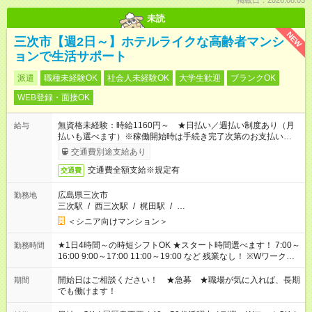
掲載日：2026.08.05
未読
NEW
三次市【週2日～】ホテルライクな高齢者マンシ
ョンで生活サポート
派遣
職種未経験OK
社会人未経験OK
大学生歓迎
ブランクOK
WEB登録・面接OK
無資格未経験：時給1160円～ ★日払い／週払い制度あり（月
給与
払いも選べます）※稼働開始時は手続き完了次第のお支払いとな
ります。
交通費別途支給あり
交通費全額支給※規定有
交通費
広島県三次市
勤務地
三次駅
/
西三次駅
/
梶田駅
/
…
＜シニア向けマンション＞
★1日4時間～の時短シフトOK ★スタート時間選べます！ 7:00～
勤務時間
16:00 9:00～17:00 11:00～19:00 など 残業なし！ ※Wワークの
場合、他のお仕事と合わせ週40時間超の就業はご案内できませ
ん ※法令に基づき、週20時間以上勤務は社会保険への加入対象
開始日はご相談ください！ ★急募 ★職場が気に入れば、長期
期間
となります ※労働者派遣法（日雇い派遣の原則禁止）により、
でも働けます！
短時間・短期間の就業はご案内が難しい場合があります