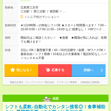
広島県三次市
勤務地
三次駅
/
西三次駅
/
梶田駅
/
…
＜シニア向けマンション＞
★1日4時間～の時短シフトOK ★スタート時間選べます！ 7:00～
勤務時間
16:00 9:00～17:00 11:00～19:00 など 残業なし！ ※Wワークの
場合、他のお仕事と合わせ週40時間超の就業はご案内できませ
ん ※法令に基づき、週20時間以上勤務は社会保険への加入対象
開始日はご相談ください！ ★急募 ★職場が気に入れば、長期
期間
となります ※労働者派遣法（日雇い派遣の原則禁止）により、
でも働けます！
短時間・短期間の就業はご案内が難しい場合があります
日払いOK
/
履歴書不要
/
40～50代活躍中
/
副業・WワークOK
/
特徴
服装自由
/
シフト勤務
/
10名以上の大量募集
/
電話対応なし
/
パ
ソコンスキル不要
気になる！
応募する
詳細へ
掲載元企業名
マンパワーグループ株式会社 ケアサービス事業部 （医療福祉介護関連）
未読
シフトも柔軟♪自動化でカンタン接客◎！食事補助