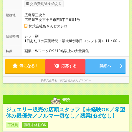
ロック外勤務手当を支給。1分単位での残業代（100％支給）や
交通費別途支給あり
年3回の賞与、諸手当も別途支給します。 ＜月給例＞ 【例1】転
勤のない「エリア限定勤務制度」の場合 東京23区内勤務の場
広島県三次市
勤務地
合：月給28万円＋残業代・諸手当 ※地域手当2万円が含まれま
広島県三次市十日市西6丁目6番1号
す。 【例2】転居可能の「ブロック限定勤務制度」の場合 ブロ
ック外東京23区内勤務の場合：月給29万5000円＋残業代・諸手
株式会社あきんどスシロー
当 ※地域手当2万円やブロック外勤務手当1万5000円が含まれま
す。 ＜水準以上の収入を得られる環境！＞ 全社員の平均年収は
シフト制
勤務時間
603万円（平均月給38万9000円／2025年度実績）で、店長の平
1日あたりの実働時間：最大8時間/日 ＜シフト例＞ 11：00～
均年収は696万円（平均月給43万9000円／2025年度実績）。 さ
20：00、12：00～21：00、15：00～24：00 ※1ヶ月単位の変
らに自己負担額2万円の寮や各種手当があるため「前職より貯金
形労働時間制（週平均実働40時間） ◎残業は月30h程度。1店舗
副業・WワークOK / 10名以上の大量募集
特徴
できている」と話す社員が多くいます！ 【試用期間】試用期間
に複数社員が配属されるためシフトを調整しやすいのが特徴。
あり 試用期間の長さ：3ヶ月 雇用形態、給与は本採用時と同じ
出勤前にジムに通う社員も多くいま す。繁忙期以外は1日通して
です。
働くことがほぼありません！
気になる！
応募する
詳細へ
掲載元企業名
株式会社あきんどスシロー
未読
ジュエリー販売の店頭スタッフ【未経験OK／希望
休み最優先／ノルマ一切なし／残業ほぼなし】
正社員
職種未経験OK