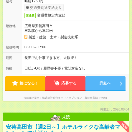
時給1250円
給与
交通費別途支給あり
交通費規定内支給
交通費
広島県安芸高田市
勤務地
三次駅から車25分
製造・建築・土木・製造技術系
08:00～17:00
勤務時間
長期でお仕事できる方、大歓迎！
期間
日払いOK
/
履歴書不要
/
電話対応なし
特徴
気になる！
応募する
詳細へ
掲載元企業名
株式会社綜合キャリアオプション 製造事業部（全国）
掲載日：2026.08.04
未読
NEW
安芸高田市【週2日～】ホテルライクな高齢者マ