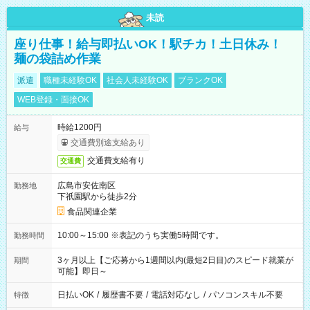
未読
座り仕事！給与即払いOK！駅チカ！土日休み！
麺の袋詰め作業
派遣
職種未経験OK
社会人未経験OK
ブランクOK
WEB登録・面接OK
時給1200円
給与
交通費別途支給あり
交通費支給有り
交通費
広島市安佐南区
勤務地
下祇園駅から徒歩2分
食品関連企業
10:00～15:00 ※表記のうち実働5時間です。
勤務時間
3ヶ月以上【ご応募から1週間以内(最短2日目)のスピード就業が
期間
可能】即日～
日払いOK
/
履歴書不要
/
電話対応なし
/
パソコンスキル不要
特徴