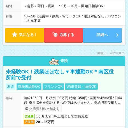
＜急募＞即日～長期 ＊9月～10月～開始日相談OK！
期間
40～50代活躍中
/
副業・WワークOK
/
電話対応なし
/
パソコン
特徴
スキル不要
気になる！
応募する
詳細へ
掲載日：2026.08.05
未読
未経験OK！残業ほぼなし▼車通勤OK＊南区役
所前で受付
派遣
職種未経験OK
ブランクOK
WEB登録・面接OK
時給1350円 月収例 20万円 時給1350円×実働7h45m×週5日×4
給与
週 ※月収例を保証するものではありません。※給与即受取りサ
ービス利用可（利用条件有）
交通費別途支給あり
1ヶ月3万円を上限として実費支給
交通費
20～25万円
月収例