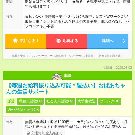
ん ※法令に基づき、週20時間以上勤務は社会保険への加入対象
開始日はご相談ください！ ★急募 ★職場が気に入れば、長期
期間
となります ※労働者派遣法（日雇い派遣の原則禁止）により、
でも働けます！
短時間・短期間の就業はご案内が難しい場合があります
日払いOK
/
履歴書不要
/
40～50代活躍中
/
副業・WワークOK
/
特徴
服装自由
/
シフト勤務
/
10名以上の大量募集
/
電話対応なし
/
パ
ソコンスキル不要
気になる！
応募する
詳細へ
掲載元企業名
マンパワーグループ株式会社 ケアサービス事業部 （医療福祉介護関連）
掲載日：2026.08.02
未読
【毎週お給料振り込み可能＊週払い】おばあちゃ
んの生活サポート
派遣
職種未経験OK
社会人未経験OK
大学生歓迎
ブランクOK
WEB登録・面接OK
無資格未経験：時給1160円～ ★日払い／週払い制度あり（月
給与
払いも選べます）※稼働開始時は手続き完了次第のお支払いとな
ります。
交通費別途支給あり