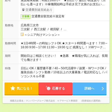
無資格未経験：時給1160円～ ★日払い／週払い制度あり（月
給与
払いも選べます）※稼働開始時は手続き完了次第のお支払いとな
ります。
交通費別途支給あり
交通費全額支給※規定有
交通費
広島県三次市
勤務地
三次駅
/
西三次駅
/
梶田駅
/
…
＜シニア向けマンション＞
★1日4時間～の時短シフトOK ★スタート時間選べます！ 7:00～
勤務時間
16:00 9:00～17:00 11:00～19:00 など 残業なし！ ※Wワークの
場合、他のお仕事と合わせ週40時間超の就業はご案内できませ
ん ※法令に基づき、週20時間以上勤務は社会保険への加入対象
開始日はご相談ください！ ★急募 ★職場が気に入れば、長期
期間
となります ※労働者派遣法（日雇い派遣の原則禁止）により、
でも働けます！
短時間・短期間の就業はご案内が難しい場合があります
日払いOK
/
履歴書不要
/
40～50代活躍中
/
副業・WワークOK
/
特徴
服装自由
/
シフト勤務
/
10名以上の大量募集
/
電話対応なし
/
パ
ソコンスキル不要
気になる！
応募する
詳細へ
掲載元企業名
マンパワーグループ株式会社 ケアサービス事業部 （医療福祉介護関連）