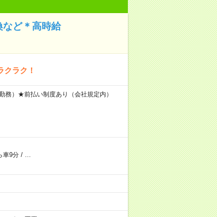
換など＊高時給
ラクラク！
間×20日勤務）★前払い制度あり（会社規定内）
ら車9分
/
…