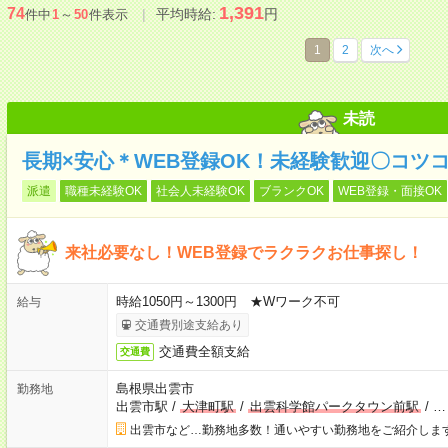
1,391
74
平均時給:
円
件中
1
～
50
件表示
1
2
次へ
未読
長期×安心＊WEB登録OK！未経験歓迎〇コツ
派遣
職種未経験OK
社会人未経験OK
ブランクOK
WEB登録・面接OK
来社必要なし！WEB登録でラクラクお仕事探し！
時給1050円～1300円 ★Wワーク不可
給与
交通費別途支給あり
交通費全額支給
交通費
島根県出雲市
勤務地
出雲市駅
/
大津町駅
/
出雲科学館パークタウン前駅
/
…
出雲市など…勤務地多数！通いやすい勤務地をご紹介しま