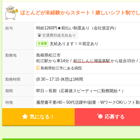
ほとんどが未経験からスタート！嬉しいシフト制で
時給1260円★前払い制度あり（会社規定内）
給与
交通費別途支給あり
支給あります！※規定あり
交通費
島根県松江市
勤務地
松江駅から車14分
/
松江しんじ湖温泉駅
から徒歩15分
/
島根県松江市にある病院
(8:30～17:15 休憩は1時間
勤務時間
即日～長期（応募後スピーディーに勤務開始＊）
期間
履歴書不要
/
40～50代活躍中
/
副業・WワークOK
/
シフト勤
特徴
気になる！
応募する