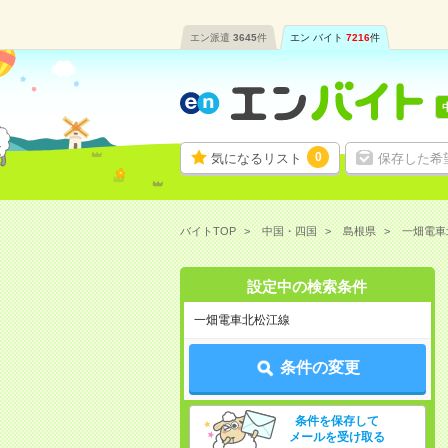
エン派遣
3645
件
エン バイト
7216
件
0
気になるリスト
保存した希
バイトTOP
中国・四国
島根県
一畑電車
設定中の検索条件
一畑電車北松江線
条件の変更
条件を保存して
メールを受け取る