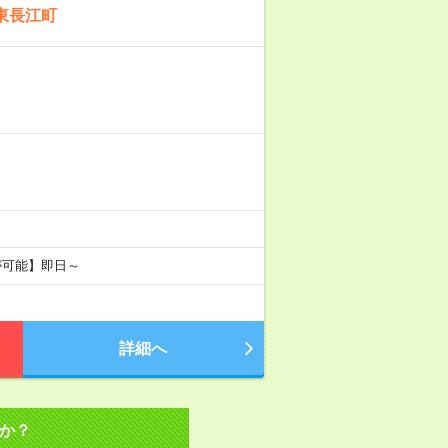
東長江町
が可能】即日～
詳細へ
か？