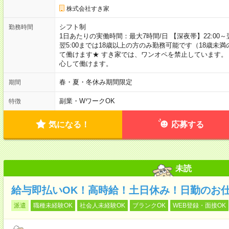
株式会社すき家
シフト制
勤務時間
1日あたりの実働時間：最大7時間/日 【深夜帯】22:00～翌5:
翌5:00までは18歳以上の方のみ勤務可能です（18歳未
て働けます★ すき家では、ワンオペを禁止しています。
心して働けます。
春・夏・冬休み期間限定
期間
副業・WワークOK
特徴
気になる！
応募する
未読
給与即払いOK！高時給！土日休み！日勤のお
派遣
職種未経験OK
社会人未経験OK
ブランクOK
WEB登録・面接OK