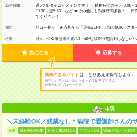
週5フルタイムがメインです！ ＜勤務時間の例＞ 8:00～17:00 8:3
勤務時間
20:30～翌5:30 など ★その他にも勤務時間多数！
てください！
即日～長期 ★応募から「最短2日後」に勤務OK！スタ
期間
日払いOK
/
履歴書不要
/
40～50代活躍中
/
電話対応なし
/
パ
特徴
気になる！
応募する
興味のあるバイト
は、とりあえず保存しよう♪
保存した求人は、後からまとめて応募できるよ。
企業からアプローチが届くことも！
未読
＼未経験OK／残業なし＊病院で看護師さんの
派遣
職種未経験OK
社会人未経験OK
ブランクOK
WEB登録・面接OK