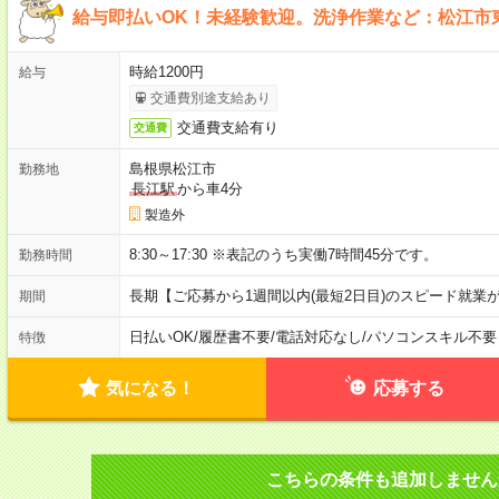
給与即払いOK！未経験歓迎。洗浄作業など：松江市
時給1200円
給与
交通費別途支給あり
交通費支給有り
交通費
島根県松江市
勤務地
長江駅
から車4分
製造外
8:30～17:30 ※表記のうち実働7時間45分です。
勤務時間
長期【ご応募から1週間以内(最短2日目)のスピード就業
期間
日払いOK
/
履歴書不要
/
電話対応なし
/
パソコンスキル不要
特徴
気になる！
応募する
こちらの条件も追加しません