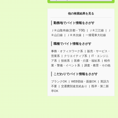
他の検索結果を見る
勤務地でバイト情報をさがす
ＪＲ山陰本線(京都－下関)
ＪＲ三江線
Ｊ
Ｒ山口線
ＪＲ木次線
一畑電車大社線
職種でバイト情報をさがす
事務・オフィスワーク系
販売・サービス・
営業系
クリエイティブ系
IT・エンジニ
ア系
技術系
医療・介護・福祉系
軽作
業・警備・イベント系
調査・教育・その他
こだわりでバイト情報をさがす
ブランクOK
WEB登録・面接OK
英語力
不要
交通費別途支給あり
既卒・第二新
卒OK