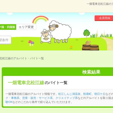
一畑電車北松江線の
会員登録
エリア変更
中国・四国版
望条件
北松江線のアルバイト・バイト一覧
検索結果
一畑電車北松江線
のバイト一覧
一畑電車北松江線のアルバイト情報です。
松江しんじ湖温泉
、
秋鹿町
、
朝日ケ丘
など
ク・事務系
、
営業・販売・サービス系
、
クリエイティブ系
などのアルバイトを取り揃
験OK
などのこだわり条件で絞り込んでいただけます。