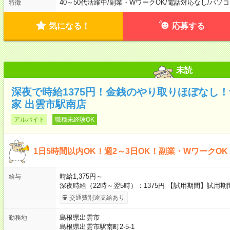
40～50代活躍中
/
副業・WワークOK
/
電話対応なし
/
パソコ
特徴
気になる！
応募する
未読
深夜で時給1375円！金銭のやり取りほぼなし
家 出雲市駅南店
アルバイト
職種未経験OK
1日5時間以内OK！週2～3日OK！副業・WワークO
時給1,375円～
給与
深夜時給（22時～翌5時）：1375円 【試用期間】試用
交通費別途支給あり
島根県出雲市
勤務地
島根県出雲市駅南町2-5-1