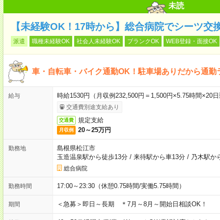
未読
【未経験OK！17時から】総合病院でシーツ交
派遣
職種未経験OK
社会人未経験OK
ブランクOK
WEB登録・面接OK
車・自転車・バイク通勤OK！駐車場ありだから通勤
時給1530円（月収例232,500円＝1,500円×5.75時
給与
交通費別途支給あり
規定支給
交通費
20～25万円
月収例
島根県松江市
勤務地
玉造温泉駅から徒歩13分
/
来待駅から車13分
/
乃木駅か
総合病院
17:00～23:30（休憩0.75時間/実働5.75時間）
勤務時間
＜急募＞即日～長期 ＊7月～8月～開始日相談OK！
期間