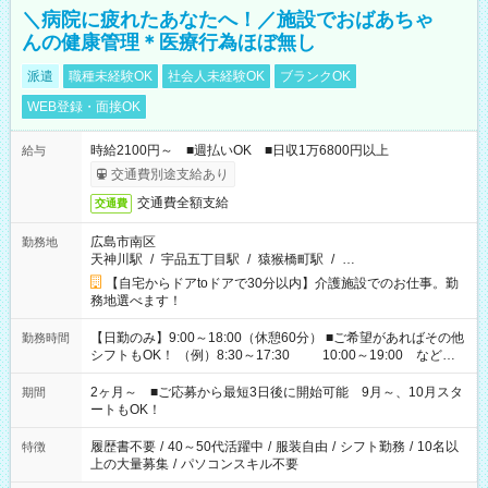
＼病院に疲れたあなたへ！／施設でおばあちゃ
んの健康管理＊医療行為ほぼ無し
派遣
職種未経験OK
社会人未経験OK
ブランクOK
WEB登録・面接OK
時給2100円～ ■週払いOK ■日収1万6800円以上
給与
交通費別途支給あり
交通費全額支給
交通費
広島市南区
勤務地
天神川駅
/
宇品五丁目駅
/
猿猴橋町駅
/
…
【自宅からドアtoドアで30分以内】介護施設でのお仕事。勤
務地選べます！
【日勤のみ】9:00～18:00（休憩60分） ■ご希望があればその他
勤務時間
シフトもOK！ （例）8:30～17:30 10:00～19:00 など
「家族とお休みを合わせたい」 「できれば残業はしたくない」
など、あなたのご希望に沿ったお仕事をご紹介します！ ※Wワ
2ヶ月～ ■ご応募から最短3日後に開始可能 9月～、10月スタ
期間
ーク希望の方へ 今ご覧のお仕事で希望する勤務時間と、もう1つ
ートもOK！
のお仕事の勤務時間。 合計で週40時間を超える場合は応募でき
ません
履歴書不要
/
40～50代活躍中
/
服装自由
/
シフト勤務
/
10名以
特徴
上の大量募集
/
パソコンスキル不要