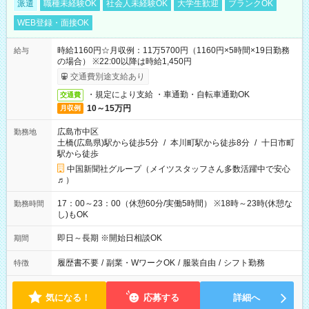
派遣
職種未経験OK
社会人未経験OK
大学生歓迎
ブランクOK
WEB登録・面接OK
時給1160円☆月収例：11万5700円（1160円×5時間×19日勤務
給与
の場合） ※22:00以降は時給1,450円
交通費別途支給あり
・規定により支給 ・車通勤・自転車通勤OK
交通費
10～15万円
月収例
広島市中区
勤務地
土橋(広島県)駅から徒歩5分
/
本川町駅から徒歩8分
/
十日市町
駅から徒歩
中国新聞社グループ（メイツスタッフさん多数活躍中で安心
♬）
17：00～23：00（休憩60分/実働5時間） ※18時～23時(休憩な
勤務時間
し)もOK
即日～長期 ※開始日相談OK
期間
履歴書不要
/
副業・WワークOK
/
服装自由
/
シフト勤務
特徴
気になる！
応募する
詳細へ