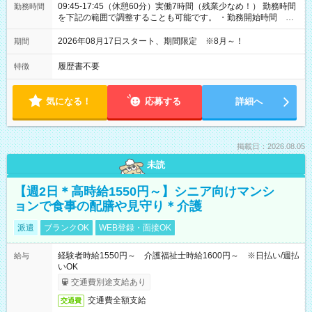
09:45-17:45（休憩60分）実働7時間（残業少なめ！） 勤務時間
勤務時間
を下記の範囲で調整することも可能です。 ・勤務開始時間
09:45～12:30 ・勤務終了時間 15:45～18:30 ・実働 05:00～
07:45
2026年08月17日スタート、期間限定 ※8月～！
期間
履歴書不要
特徴
気になる！
応募する
詳細へ
掲載日：2026.08.05
未読
【週2日＊高時給1550円～】シニア向けマンシ
ョンで食事の配膳や見守り＊介護
派遣
ブランクOK
WEB登録・面接OK
経験者時給1550円～ 介護福祉士時給1600円～ ※日払い/週払
給与
いOK
交通費別途支給あり
交通費全額支給
交通費