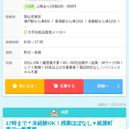
上限あり(月額)30、000円
交通費
岡山市東区
勤務地
瀬戸駅から車8分
/
香登駅から車13分
/
長船駅から車12分
/
…
大手化粧品製造メーカー
8:30～17:35
勤務時間
即日～長期
期間
日払いOK
/
履歴書不要
/
40～50代活躍中
/
副業・WワークOK
/
特徴
シフト勤務
/
10名以上の大量募集
/
電話対応なし
/
パソコンス
キル不要
気になる！
応募する
詳細へ
掲載日：2026.08.04
未読
17時まで＊未経験OK！残業ほぼなし▼紙屋町