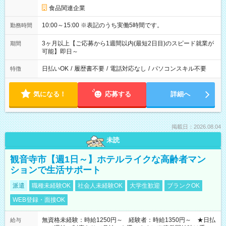
食品関連企業
10:00～15:00 ※表記のうち実働5時間です。
勤務時間
3ヶ月以上【ご応募から1週間以内(最短2日目)のスピード就業が
期間
可能】即日～
日払いOK
/
履歴書不要
/
電話対応なし
/
パソコンスキル不要
特徴
気になる！
応募する
詳細へ
掲載日：2026.08.04
未読
観音寺市【週1日～】ホテルライクな高齢者マン
ションで生活サポート
派遣
職種未経験OK
社会人未経験OK
大学生歓迎
ブランクOK
WEB登録・面接OK
無資格未経験：時給1250円～ 経験者：時給1350円～ ★日払
給与