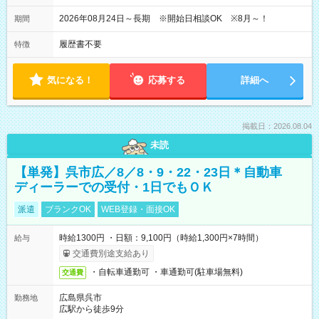
2026年08月24日～長期 ※開始日相談OK ※8月～！
期間
履歴書不要
特徴
気になる！
応募する
詳細へ
掲載日：2026.08.04
未読
【単発】呉市広／8／8・9・22・23日＊自動車
ディーラーでの受付・1日でもＯＫ
派遣
ブランクOK
WEB登録・面接OK
時給1300円 ・日額：9,100円（時給1,300円×7時間）
給与
交通費別途支給あり
・自転車通勤可 ・車通勤可(駐車場無料)
交通費
広島県呉市
勤務地
広駅から徒歩9分