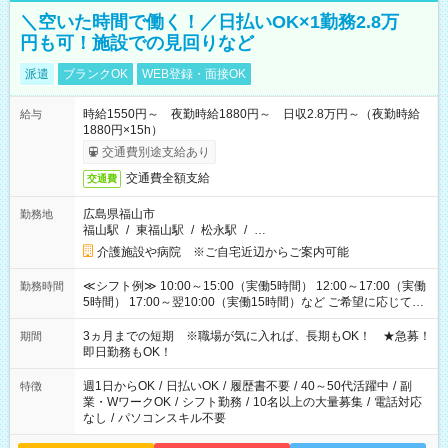
＼空いた時間で働く！／日払いOK×1勤務2.8万
円も可！施設での見回りなど
派遣
ブランクOK
WEB登録・面接OK
時給1550円～ 夜勤時給1880円～ 日収2.8万円～（夜勤時給
給与
1880円×15h）
交通費別途支給あり
交通費全額支給
交通費
広島県福山市
勤務地
福山駅
/
東福山駅
/
松永駅
/
…
介護施設や病院 ※ご自宅近辺からご案内可能
≪シフト例≫ 10:00～15:00（実働5時間） 12:00～17:00（実働
勤務時間
5時間） 17:00～翌10:00（実働15時間）など ご希望に応じて、
働く時間は調整できます！ お気軽に担当へ相談ください！
3ヵ月までの短期 ※職場が気に入れば、長期もOK！ ★急募！
期間
即日勤務もOK！
週1日からOK
/
日払いOK
/
履歴書不要
/
40～50代活躍中
/
副
特徴
業・WワークOK
/
シフト勤務
/
10名以上の大量募集
/
電話対応
なし
/
パソコンスキル不要