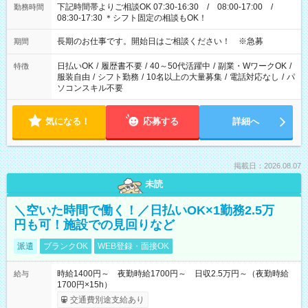
下記時間帯よりご相談OK 07:30-16:30 / 08:00-17:00 /
勤務時間
08:30-17:30 ＊シフト固定の相談もOK！
長期のお仕事です。開始日はご相談ください！ ※急募
期間
日払いOK
/
履歴書不要
/
40～50代活躍中
/
副業・WワークOK
/
特徴
服装自由
/
シフト勤務
/
10名以上の大量募集
/
電話対応なし
/
パ
ソコンスキル不要
気になる！
応募する
詳細へ
掲載日：2026.08.07
未読
＼空いた時間で働く！／日払いOK×1勤務2.5万
円も可！施設での見回りなど
派遣
ブランクOK
WEB登録・面接OK
時給1400円～ 夜勤時給1700円～ 日収2.5万円～（夜勤時給
給与
1700円×15h）
交通費別途支給あり