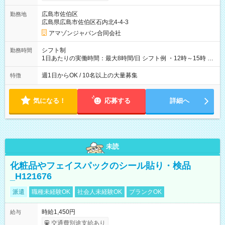
制度あり ※前払い額の上限あり、手数料無料（Amazon負担）
そのほか所定の条件が適用されます 【試用期間】試用期間なし
広島市佐伯区
勤務地
広島県広島市佐伯区石内北4-4-3
アマゾンジャパン合同会社
シフト制
勤務時間
1日あたりの実働時間：最大8時間/日 シフト例 ・12時～15時 入
社後、就業可能シフトをご確認の上、申請してください。
週1日からOK / 10名以上の大量募集
特徴
気になる！
応募する
詳細へ
未読
化粧品やフェイスパックのシール貼り・検品
_H121676
派遣
職種未経験OK
社会人未経験OK
ブランクOK
時給1,450円
給与
交通費別途支給あり