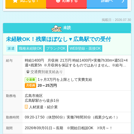
気になる！
応募する
詳細へ
掲載日：2026.07.30
未読
未経験OK！残業ほぼなし▼広島駅での受付
派遣
職種未経験OK
ブランクOK
WEB登録・面接OK
時給1400円 月収例 21万円 時給1400円×実働7h30m×週5日×4
給与
週+残業5h ※月収例を保証するものではありません。※給与即
受取りサービス利用可（利用条件有）
交通費別途支給あり
1ヶ月3万円を上限として実費支給
交通費
20～25万円
月収例
広島市南区
勤務地
広島駅駅から徒歩1分
人材派遣・紹介業
09:20-17:50（休憩60分）実働7時間30分（残業少なめ！）
勤務時間
2026年09月01日～長期 ※開始日相談OK ※9月～！
期間