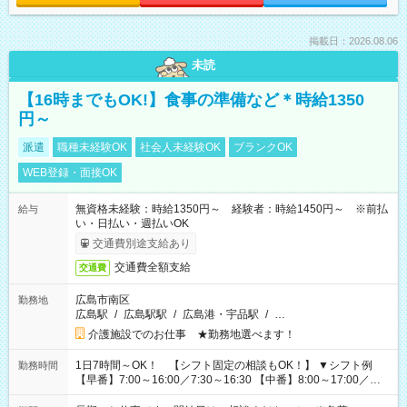
掲載日：2026.08.06
未読
【16時までもOK!】食事の準備など＊時給1350
円～
派遣
職種未経験OK
社会人未経験OK
ブランクOK
WEB登録・面接OK
無資格未経験：時給1350円～ 経験者：時給1450円～ ※前払
給与
い・日払い・週払いOK
交通費別途支給あり
交通費全額支給
交通費
広島市南区
勤務地
広島駅
/
広島駅駅
/
広島港・宇品駅
/
…
介護施設でのお仕事 ★勤務地選べます！
1日7時間～OK！ 【シフト固定の相談もOK！】 ▼シフト例
勤務時間
【早番】7:00～16:00／7:30～16:30 【中番】8:00～17:00／
9:00～18:00 【遅番】11:00～20:00／13:00～22:00