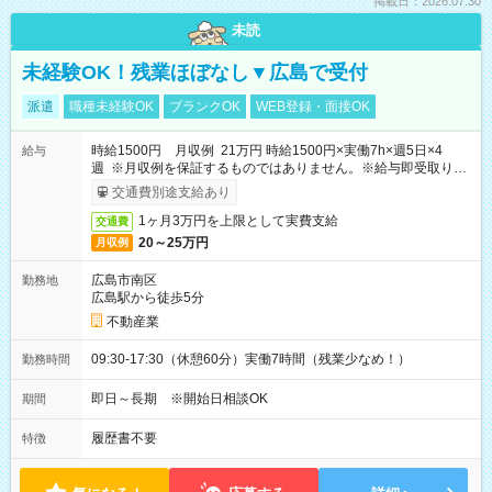
掲載日：2026.07.30
未読
未経験OK！残業ほぼなし▼広島で受付
派遣
職種未経験OK
ブランクOK
WEB登録・面接OK
時給1500円 月収例 21万円 時給1500円×実働7h×週5日×4
給与
週 ※月収例を保証するものではありません。※給与即受取りサ
ービス利用可（利用条件有）
交通費別途支給あり
1ヶ月3万円を上限として実費支給
交通費
20～25万円
月収例
広島市南区
勤務地
広島駅から徒歩5分
不動産業
09:30-17:30（休憩60分）実働7時間（残業少なめ！）
勤務時間
即日～長期 ※開始日相談OK
期間
履歴書不要
特徴