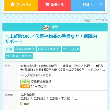
気になる！
応募する
詳細へ
掲載日：2026.08.08
未読
＼未経験OK!／伝票や物品の準備など＊病院内
サポート
派遣
職種未経験OK
社会人未経験OK
ブランクOK
WEB登録・面接OK
無資格未経験：時給1350円～ 経験者：時給1450円～ ■月収
給与
例(週3日)：時給1350円×8H×12日＝12万9600円 ※前払い・日
払い・週払いOK
交通費別途支給あり
交通費全額支給
交通費
10～15万円
月収例
広島市南区
勤務地
広島駅
/
広島駅駅
/
広島港・宇品駅
/
…
病院