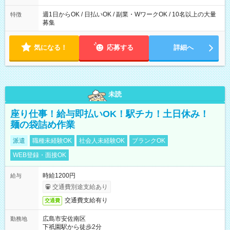
週1日からOK / 日払いOK / 副業・WワークOK / 10名以上の大量
特徴
募集
気になる！
応募する
詳細へ
未読
座り仕事！給与即払いOK！駅チカ！土日休み！
麺の袋詰め作業
派遣
職種未経験OK
社会人未経験OK
ブランクOK
WEB登録・面接OK
時給1200円
給与
交通費別途支給あり
交通費支給有り
交通費
広島市安佐南区
勤務地
下祇園駅から徒歩2分