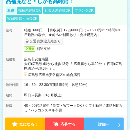
品補充など＊しかも高時給！
派遣
職種未経験OK
社会人未経験OK
ブランクOK
WEB登録・面接OK
時給1600円 【月収例】17万6000円（＝1600円×5.5時間×20
給与
日勤務の場合）★前払い制度あり（会社規定内）
交通費別途支給あり
別途支給
交通費
広島市安佐南区
勤務地
大町(広島県)駅から徒歩13分
/
広島駅から車20分
/
西原(広島
県)駅から車6分
/
…
広島県広島市安佐南区の総合病院
16：30～22:30(実働5.5時間、休憩30分)
勤務時間
即日～長期（3ヶ月以上）
期間
40～50代活躍中
/
副業・WワークOK
/
シフト勤務
/
電話対応な
特徴
し
/
パソコンスキル不要
気になる！
応募する
詳細へ