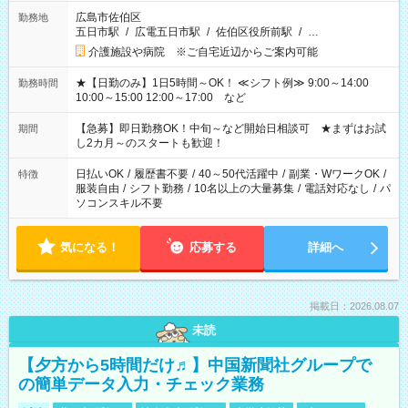
広島市佐伯区
勤務地
五日市駅
/
広電五日市駅
/
佐伯区役所前駅
/
…
介護施設や病院 ※ご自宅近辺からご案内可能
★【日勤のみ】1日5時間～OK！ ≪シフト例≫ 9:00～14:00
勤務時間
10:00～15:00 12:00～17:00 など
【急募】即日勤務OK！中旬～など開始日相談可 ★まずはお試
期間
し2カ月～のスタートも歓迎！
日払いOK
/
履歴書不要
/
40～50代活躍中
/
副業・WワークOK
/
特徴
服装自由
/
シフト勤務
/
10名以上の大量募集
/
電話対応なし
/
パ
ソコンスキル不要
気になる！
応募する
詳細へ
掲載日：2026.08.07
未読
【夕方から5時間だけ♬】中国新聞社グループで
の簡単データ入力・チェック業務