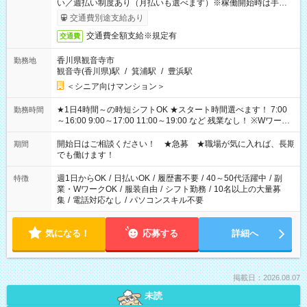
い／週払い制度あり（月払いも選べます）※稼働開始時は手続き
完了次第のお支払いとなります。
交通費別途支給あり
交通費全額支給※規定有
交通費
香川県観音寺市
勤務地
観音寺(香川県)駅
/
箕浦駅
/
豊浜駅
＜シニア向けマンション＞
★1日4時間～の時短シフトOK ★スタート時間選べます！ 7:00
勤務時間
～16:00 9:00～17:00 11:00～19:00 など 残業なし！ ※Wワーク
の場合、他のお仕事と合わせ週40時間超の就業はご案内できま
せん ※法令に基づき、週20時間以上勤務は社会保険への加入対
開始日はご相談ください！ ★急募 ★職場が気に入れば、長期
期間
象となります ※労働者派遣法（日雇い派遣の原則禁止）によ
でも働けます！
り、短時間・短期間の就業はご案内が難しい場合があります
週1日からOK
/
日払いOK
/
履歴書不要
/
40～50代活躍中
/
副
特徴
業・WワークOK
/
服装自由
/
シフト勤務
/
10名以上の大量募
集
/
電話対応なし
/
パソコンスキル不要
気になる！
応募する
詳細へ
掲載日：2026.08.07
未読