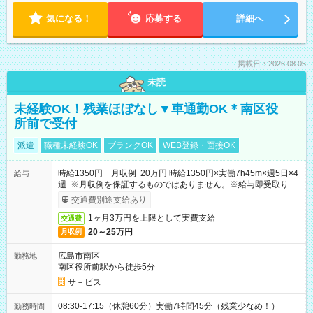
気になる！
応募する
詳細へ
掲載日：2026.08.05
未読
未経験OK！残業ほぼなし▼車通勤OK＊南区役
所前で受付
派遣
職種未経験OK
ブランクOK
WEB登録・面接OK
時給1350円 月収例 20万円 時給1350円×実働7h45m×週5日×4
給与
週 ※月収例を保証するものではありません。※給与即受取りサ
ービス利用可（利用条件有）
交通費別途支給あり
1ヶ月3万円を上限として実費支給
交通費
20～25万円
月収例
広島市南区
勤務地
南区役所前駅から徒歩5分
サ－ビス
08:30-17:15（休憩60分）実働7時間45分（残業少なめ！）
勤務時間