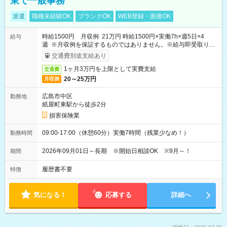
東で一般事務
派遣
職種未経験OK
ブランクOK
WEB登録・面接OK
時給1500円 月収例 21万円 時給1500円×実働7h×週5日×4
給与
週 ※月収例を保証するものではありません。※給与即受取りサ
ービス利用可（利用条件有）
交通費別途支給あり
1ヶ月3万円を上限として実費支給
交通費
20～25万円
月収例
広島市中区
勤務地
紙屋町東駅から徒歩2分
損害保険業
09:00-17:00（休憩60分）実働7時間（残業少なめ！）
勤務時間
2026年09月01日～長期 ※開始日相談OK ※9月～！
期間
履歴書不要
特徴
気になる！
応募する
詳細へ