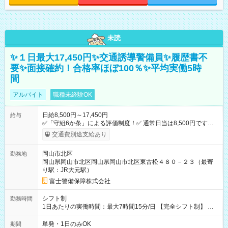
未読
✨１日最大17,450円✨交通誘導警備員✨履歴書不
要✨面接確約！合格率ほぼ100％✨平均実働5時
間
アルバイト
職種未経験OK
日給8,500円～17,450円
給与
✅「守組6か条」による評価制度！✅ 通常日当は8,500円ですが
上記評価制度により「S級隊員」と認定されれば10,000円の日当
交通費別途支給あり
を支給します。 (1)上記勤務者が交通2級資格者の場合10,000円
+1500円＝11,500円 (2)上記現場が深夜の場合 11,500×1.25＝
岡山市北区
勤務地
14,375円 (3)上記現場が日祝深夜の場合 17,250円 (4)上記勤務
岡山県岡山市北区岡山県岡山市北区東古松４８０－２３（最寄
者が現場までの運転者の場合17,250+200円＝17,450円 -----------
り駅：JR大元駅）
------------------------------- *最高日当額 17,450円* （実働時間5
時間の場合、時給3,490円） ------------------------------------------ よ
富士警備保障株式会社
り上位の資格取得やリーダー手当を取得すると ”さらに”加算さ
れます！ ※日当支給時振込手数料等は一切ありません。 【試用
シフト制
勤務時間
期間】試用期間なし
1日あたりの実働時間：最大7時間15分/日 【完全シフト制】 例
(1) 8：00~17:00（休憩１h） 例(2) 13:00~16:00（早上がりでも
全額支給！） 例(3) 21:00~5:00（夜勤なら日当1.25倍！！）
単発・1日のみOK
期間