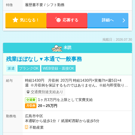
履歴書不要
/
シフト勤務
特徴
気になる！
応募する
詳細へ
掲載日：2026.07.30
未読
残業ほぼなし▼本通で一般事務
派遣
ブランクOK
WEB登録・面接OK
時給1430円 月収例 20万円 時給1430円×実働7h×週5日×4
給与
週 ※月収例を保証するものではありません。※給与即受取りサ
ービス利用可（利用条件有）
交通費別途支給あり
1ヶ月3万円を上限として実費支給
交通費
20～25万円
月収例
広島市中区
勤務地
本通駅から徒歩1分
/
紙屋町西駅から徒歩5分
不動産業