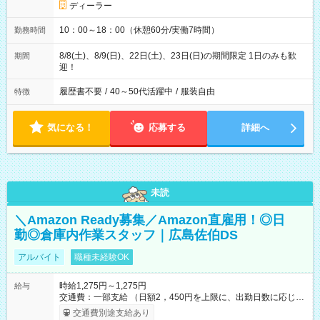
ディーラー
10：00～18：00（休憩60分/実働7時間）
勤務時間
8/8(土)、8/9(日)、22日(土)、23日(日)の期間限定 1日のみも歓
期間
迎！
履歴書不要
/
40～50代活躍中
/
服装自由
特徴
気になる！
応募する
詳細へ
未読
＼Amazon Ready募集／Amazon直雇用！◎日
勤◎倉庫内作業スタッフ｜広島佐伯DS
アルバイト
職種未経験OK
時給1,275円～1,275円
給与
交通費：一部支給 （日額2，450円を上限に、出勤日数に応じて
実費支給） ※22:00～翌5:00までは時給25%UP！ ■給与前払い
交通費別途支給あり