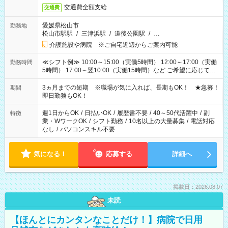
交通費全額支給
交通費
愛媛県松山市
勤務地
松山市駅駅
/
三津浜駅
/
道後公園駅
/
…
介護施設や病院 ※ご自宅近辺からご案内可能
≪シフト例≫ 10:00～15:00（実働5時間） 12:00～17:00（実働
勤務時間
5時間） 17:00～翌10:00（実働15時間）など ご希望に応じて、
働く時間は調整できます！ お気軽に担当へ相談ください！
3ヵ月までの短期 ※職場が気に入れば、長期もOK！ ★急募！
期間
即日勤務もOK！
週1日からOK
/
日払いOK
/
履歴書不要
/
40～50代活躍中
/
副
特徴
業・WワークOK
/
シフト勤務
/
10名以上の大量募集
/
電話対応
なし
/
パソコンスキル不要
気になる！
応募する
詳細へ
掲載日：2026.08.07
未読
【ほんとにカンタンなことだけ！】病院で日用