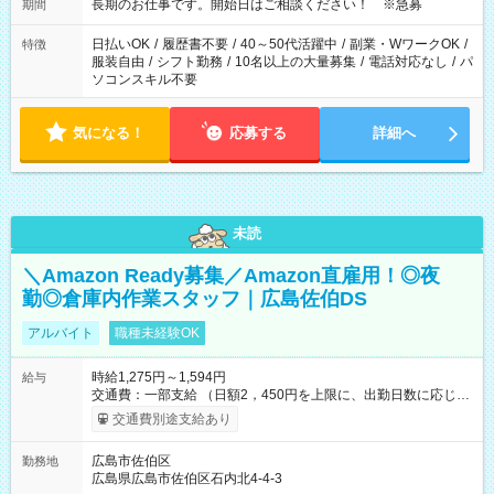
長期のお仕事です。開始日はご相談ください！ ※急募
期間
日払いOK
/
履歴書不要
/
40～50代活躍中
/
副業・WワークOK
/
特徴
服装自由
/
シフト勤務
/
10名以上の大量募集
/
電話対応なし
/
パ
ソコンスキル不要
気になる！
応募する
詳細へ
未読
＼Amazon Ready募集／Amazon直雇用！◎夜
勤◎倉庫内作業スタッフ｜広島佐伯DS
アルバイト
職種未経験OK
時給1,275円～1,594円
給与
交通費：一部支給 （日額2，450円を上限に、出勤日数に応じて
実費支給） ※22:00～翌5:00までは時給25%UP！ ■給与前払い
交通費別途支給あり
制度あり ※前払い額の上限あり、手数料無料（Amazon負担）
そのほか所定の条件が適用されます 【試用期間】試用期間なし
広島市佐伯区
勤務地
広島県広島市佐伯区石内北4-4-3