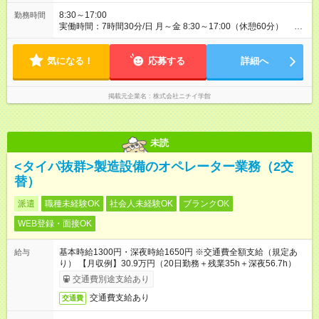
8:30～17:00
勤務時間
実働時間：7時間30分/日 月～金 8:30～17:00（休憩60分） ※
週3日勤務（シフト） ※社会保険有 ※業務に慣れるまで、10～
15分時間外勤務が発生する場合があります。
気になる！
応募する
詳細へ
掲載元企業名
株式会社ニチイ学館
未読
<タイパ抜群>製造設備のオペレーター業務（2交
替）
派遣
職種未経験OK
社会人未経験OK
ブランクOK
WEB登録・面接OK
基本時給1300円・深夜時給1650円 ※交通費全額支給（規定あ
給与
り） 【月収例】30.9万円（20日勤務＋残業35h＋深夜56.7h）
交通費別途支給あり
交通費支給あり
交通費