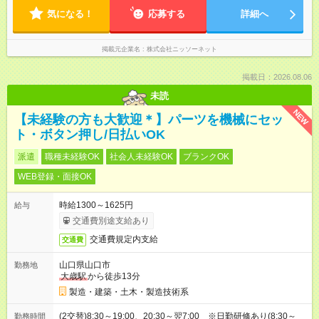
気になる！
応募する
詳細へ
掲載元企業名
株式会社ニッソーネット
掲載日：2026.08.06
未読
NEW
【未経験の方も大歓迎＊】パーツを機械にセッ
ト・ボタン押し/日払いOK
派遣
職種未経験OK
社会人未経験OK
ブランクOK
WEB登録・面接OK
時給1300～1625円
給与
交通費別途支給あり
交通費規定内支給
交通費
山口県山口市
勤務地
大歳駅
から徒歩13分
製造・建築・土木・製造技術系
(2交替)8:30～19:00、20:30～翌7:00 ※日勤研修あり(8:30～
勤務時間