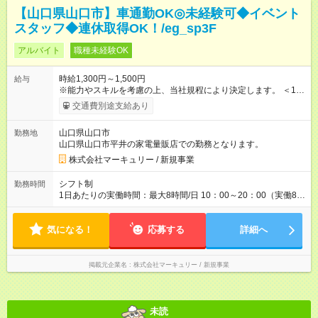
【山口県山口市】車通勤OK◎未経験可◆イベント
スタッフ◆連休取得OK！/eg_sp3F
アルバイト
職種未経験OK
時給1,300円～1,500円
給与
※能力やスキルを考慮の上、当社規程により決定します。 ＜1人
ひとりの成長・頑張りを評価＞ 毎年半期ごとに評価制度を実施
交通費別途支給あり
しています。 ビジネスマナーやコンプライアンスなどの 項目ご
とに目標を設定。 多くの社員が目標を達成した上で、 ベースア
山口県山口市
勤務地
ップも叶えています。 1人ひとりの成長や頑張りに対しても し
山口県山口市平井の家電量販店での勤務となります。
っかり還元をしていく制度が確立しています！ 【試用期間】試
用期間なし
株式会社マーキュリー / 新規事業
シフト制
勤務時間
1日あたりの実働時間：最大8時間/日 10：00～20：00（実働8時
間／休憩1時間） ※週5日勤務となります。 ＜シフト例＞ 10：
00～19：00 11：00～20：00 ■残業ほぼなし！ ■プライベート
気になる！
との両立も叶います！ 残業時間は月平均7.9時間と定時で退勤で
応募する
詳細へ
きることも多く、 プライベートの予定も調整しやすいです◎
掲載元企業名
株式会社マーキュリー / 新規事業
未読