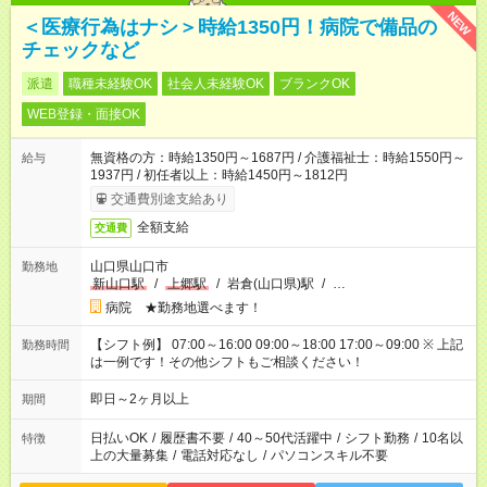
NEW
＜医療行為はナシ＞時給1350円！病院で備品の
チェックなど
派遣
職種未経験OK
社会人未経験OK
ブランクOK
WEB登録・面接OK
無資格の方：時給1350円～1687円 / 介護福祉士：時給1550円～
給与
1937円 / 初任者以上：時給1450円～1812円
交通費別途支給あり
全額支給
交通費
山口県山口市
勤務地
新山口駅
/
上郷駅
/
岩倉(山口県)駅
/
…
病院 ★勤務地選べます！
【シフト例】 07:00～16:00 09:00～18:00 17:00～09:00 ※ 上記
勤務時間
は一例です！その他シフトもご相談ください！
即日～2ヶ月以上
期間
日払いOK
/
履歴書不要
/
40～50代活躍中
/
シフト勤務
/
10名以
特徴
上の大量募集
/
電話対応なし
/
パソコンスキル不要