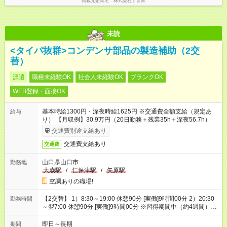
掲載元企業名
株式会社すき家
未読
<タイパ抜群>コンデンサ部品の製造補助（2交
替）
派遣
職種未経験OK
社会人未経験OK
ブランクOK
WEB登録・面接OK
基本時給1300円・深夜時給1625円 ※交通費全額支給（規定あ
給与
り） 【月収例】30.9万円（20日勤務＋残業35h＋深夜56.7h）
交通費別途支給あり
交通費支給あり
交通費
山口県山口市
勤務地
大歳駅
/
仁保津駅
/
矢原駅
空調ありの職場!
【2交替】 1）8:30～19:00 休憩90分 [実働]9時間00分 2）20:30
勤務時間
～翌7:00 休憩90分 [実働]9時間00分 ※習得期間中（約4週間）は
日勤帯の勤務です
即日～長期
期間