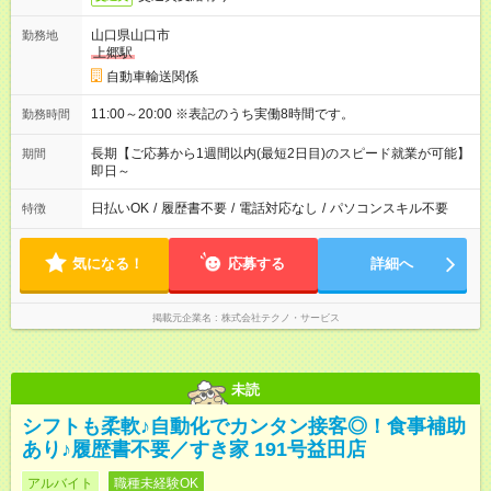
山口県山口市
勤務地
上郷駅
自動車輸送関係
11:00～20:00 ※表記のうち実働8時間です。
勤務時間
長期【ご応募から1週間以内(最短2日目)のスピード就業が可能】
期間
即日～
日払いOK
/
履歴書不要
/
電話対応なし
/
パソコンスキル不要
特徴
気になる！
応募する
詳細へ
掲載元企業名
株式会社テクノ・サービス
未読
シフトも柔軟♪自動化でカンタン接客◎！食事補助
あり♪履歴書不要／すき家 191号益田店
アルバイト
職種未経験OK