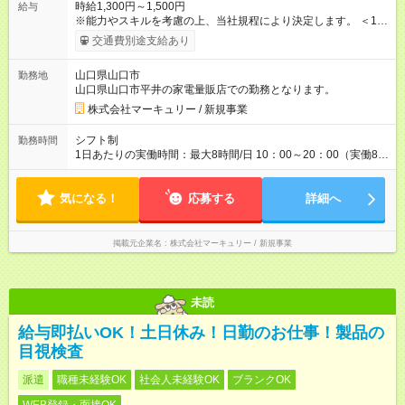
時給1,300円～1,500円
給与
※能力やスキルを考慮の上、当社規程により決定します。 ＜1人
ひとりの成長・頑張りを評価＞ 毎年半期ごとに評価制度を実施
交通費別途支給あり
しています。 ビジネスマナーやコンプライアンスなどの 項目ご
とに目標を設定。 多くの社員が目標を達成した上で、 ベースア
山口県山口市
勤務地
ップも叶えています。 1人ひとりの成長や頑張りに対しても し
山口県山口市平井の家電量販店での勤務となります。
っかり還元をしていく制度が確立しています！ 【試用期間】試
用期間なし
株式会社マーキュリー / 新規事業
シフト制
勤務時間
1日あたりの実働時間：最大8時間/日 10：00～20：00（実働8時
間／休憩1時間） ※週5日勤務となります。 ＜シフト例＞ 10：
00～19：00 11：00～20：00 ■残業ほぼなし！ ■プライベート
気になる！
との両立も叶います！ 残業時間は月平均7.9時間と定時で退勤で
応募する
詳細へ
きることも多く、 プライベートの予定も調整しやすいです◎
掲載元企業名
株式会社マーキュリー / 新規事業
未読
給与即払いOK！土日休み！日勤のお仕事！製品の
目視検査
派遣
職種未経験OK
社会人未経験OK
ブランクOK