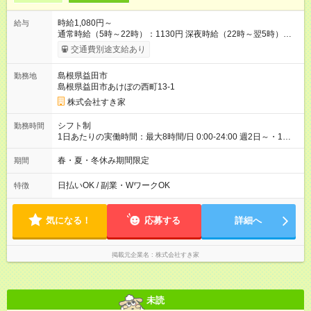
時給1,080円～
給与
通常時給（5時～22時）：1130円 深夜時給（22時～翌5時）：
1413円 高校生時給：1080円 【特別手当】早朝手当（5：00-9：
交通費別途支給あり
00）時給+150円 【試用期間】試用期間あり 試用期間の長さ：1
ヶ月 雇用形態、給与は本採用時と同じです。 試用期間の実態は
島根県益田市
勤務地
30日（※条件変更なし）ですが、切り上げで一ヶ月とさせてい
島根県益田市あけぼの西町13-1
ただきます。 研修制度あり：15時間(研修中も同時給）
株式会社すき家
シフト制
勤務時間
1日あたりの実働時間：最大8時間/日 0:00-24:00 週2日～・1日
2h～OK ＜シフト例＞ 〇朝帯 5:00-9:00 〇昼帯 9:00-14:00 〇午
後帯 14:00-18:00 〇夜帯 18:00-22:00 〇深夜帯 22:00-翌5:00 基
春・夏・冬休み期間限定
期間
本は固定シフトですが家庭の都合などイレギュラーには対応し
ます♪
日払いOK / 副業・WワークOK
特徴
気になる！
応募する
詳細へ
掲載元企業名
株式会社すき家
未読