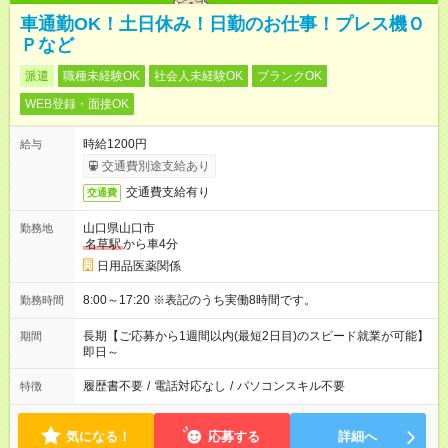
車通勤OK！土日休み！日勤のお仕事！プレス機Ｏ
Ｐなど
派遣
職種未経験OK
社会人未経験OK
ブランクOK
WEB登録・面接OK
時給1200円
給与
交通費別途支給あり
交通費支給有り
交通費
山口県山口市
勤務地
名草駅
から車4分
日用品医薬関係
8:00～17:20 ※表記のうち実働8時間です。
勤務時間
長期【ご応募から1週間以内(最短2日目)のスピード就業が可能】
期間
即日～
履歴書不要
/
電話対応なし
/
パソコンスキル不要
特徴
気になる！
応募する
詳細へ