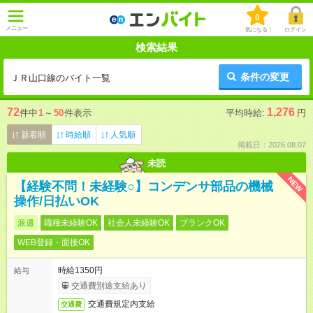
0
メニュー
気になる！
ログイン
検索結果
条件の変更
ＪＲ山口線のバイト一覧
72
1,276
件中
1
～
50
件表示
平均時給:
円
新着順
時給順
人気順
掲載日：2026.08.07
未読
NEW
【経験不問！未経験○】コンデンサ部品の機械
操作/日払いOK
派遣
職種未経験OK
社会人未経験OK
ブランクOK
WEB登録・面接OK
時給1350円
給与
交通費別途支給あり
交通費規定内支給
交通費