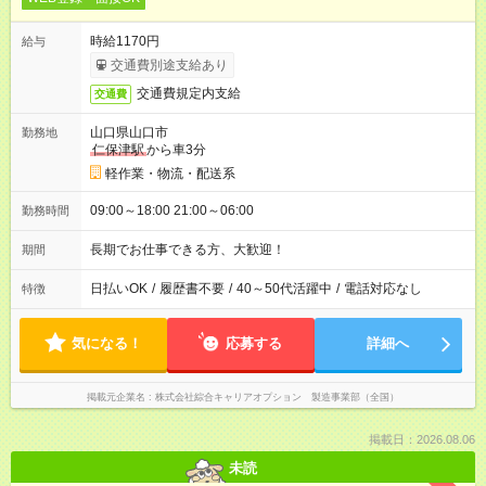
時給1170円
給与
交通費別途支給あり
交通費規定内支給
交通費
山口県山口市
勤務地
仁保津駅
から車3分
軽作業・物流・配送系
09:00～18:00 21:00～06:00
勤務時間
長期でお仕事できる方、大歓迎！
期間
日払いOK
/
履歴書不要
/
40～50代活躍中
/
電話対応なし
特徴
気になる！
応募する
詳細へ
掲載元企業名
株式会社綜合キャリアオプション 製造事業部（全国）
掲載日：2026.08.06
未読