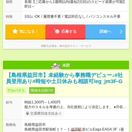
長期【ご応募から1週間以内(最短2日目)のスピード就業が可能】
期間
即日～
日払いOK
/
履歴書不要
/
電話対応なし
/
パソコンスキル不要
特徴
気になる！
応募する
詳細へ
掲載元企業名
株式会社テクノ・サービス
未読
【島根県益田市】未経験から事務職デビュー♪#社
員登用あり#時短や土日休みも相談可/eg_jm3F-G
アルバイト
職種未経験OK
時給1,300円～1,400円
給与
能力やスキルを考慮の上、当社規程により決定します。 ●月収例
時給1，300円×1日8時間×月22日勤務＝228，800円 【試用期
交通費別途支給あり
間】試用期間あり 試用期間の長さ：3ヶ月 雇用形態、給与は本
採用時と同じです。
島根県益田市
勤務地
島根県益田市駅前町１７－１
益田駅
前ビルEaga EAGA 3F（最