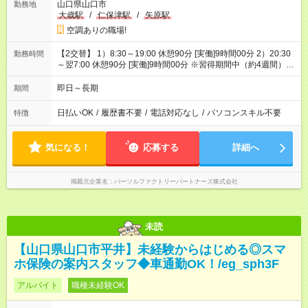
山口県山口市
勤務地
大歳駅
/
仁保津駅
/
矢原駅
空調ありの職場!
【2交替】 1）8:30～19:00 休憩90分 [実働]9時間00分 2）20:30
勤務時間
～翌7:00 休憩90分 [実働]9時間00分 ※習得期間中（約4週間）は
日勤帯の勤務です
即日～長期
期間
日払いOK
/
履歴書不要
/
電話対応なし
/
パソコンスキル不要
特徴
気になる！
応募する
詳細へ
掲載元企業名
パーソルファクトリーパートナーズ株式会社
未読
【山口県山口市平井】未経験からはじめる◎スマ
ホ保険の案内スタッフ◆車通勤OK！/eg_sph3F
アルバイト
職種未経験OK