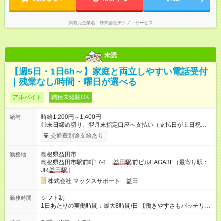
掲載元企業名
株式会社テクノ・サービス
未読
【週5日・1日6h～】家庭と両立しやすい電話受付
｜残業なし/時間・曜日が選べる
アルバイト
職種未経験OK
時給1,200円～1,400円
給与
◎末日締め切り、翌月末指定口座へ支払い（支払日が土日祝日の
場合は、前倒し） 【試用期間】試用期間なし
交通費別途支給あり
島根県益田市
勤務地
島根県益田市駅前町17-1
益田駅
前ビルEAGA3F（最寄り駅：
JR
益田駅
）
株式会社 マックスサポート 益田
シフト制
勤務時間
1日あたりの実働時間：最大8時間/日 【働きやすさもバッチリ！
当社の魅力】 ■ ライフスタイルに合わせて働ける！ ・9時～18