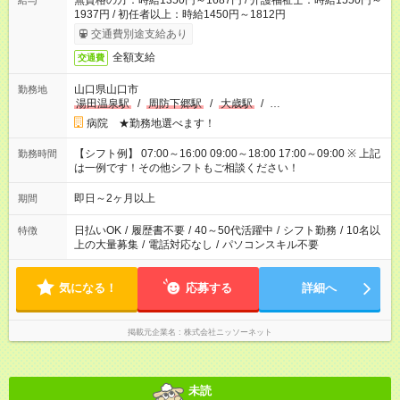
無資格の方：時給1350円～1687円 / 介護福祉士：時給1550円～
給与
1937円 / 初任者以上：時給1450円～1812円
交通費別途支給あり
全額支給
交通費
山口県山口市
勤務地
湯田温泉駅
/
周防下郷駅
/
大歳駅
/
…
病院 ★勤務地選べます！
【シフト例】 07:00～16:00 09:00～18:00 17:00～09:00 ※ 上記
勤務時間
は一例です！その他シフトもご相談ください！
即日～2ヶ月以上
期間
日払いOK
/
履歴書不要
/
40～50代活躍中
/
シフト勤務
/
10名以
特徴
上の大量募集
/
電話対応なし
/
パソコンスキル不要
気になる！
応募する
詳細へ
掲載元企業名
株式会社ニッソーネット
未読