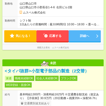
のインセンティブを獲得するなど、入社年数に関わりなく成
山口県山口市
勤務地
果・貢献に応じた報酬制度が導入されています。 ※試用期間は3
山口県山口市小郡長谷1-4-6 右田ビル1階
ヶ月で、その間は有期契約です。そのほかの条件に変更はあり
ません。 【試用期間】試用期間あり 試用期間の長さ：2ヶ月
ムスベル株式会社
※ 雇用形態と給与に、本採用時と異なる部分があります。 雇用
形態：中途採用（契約社員） 給与：本採用時と同じです。 ※試
シフト制
勤務時間
用期間は2ヶ月で、その間は有期契約です。そのほかの条件に変
1日あたりの実働時間：最大6時間/日 10:00～18:00 ＜選べるシ
更はありません。 ※月所定労働時間が110時間未満の方は試用期
フト＞ (1)10:00～16:00 (2)10:00～17:00 (3)10:00～18:00 ◎
間3ヶ月になります。
勤務時間は(1)～(3)で選択OK！ ◎勤務日数：週4日～5日勤務
気になる！
（希望シフト制） ◎原則定時退社／残業はほとんどありませ
応募する
詳細へ
ん！
掲載元企業名
ムスベル株式会社
未読
<タイパ抜群>小型電子部品の製造（2交替）
派遣
職種未経験OK
社会人未経験OK
ブランクOK
WEB登録・面接OK
基本時給1300円・深夜時給1625円 ※交通費全額支給（規定あ
給与
り） 【月収例】30.9万円（20日勤務＋残業35h＋深夜56.7h）
交通費別途支給あり