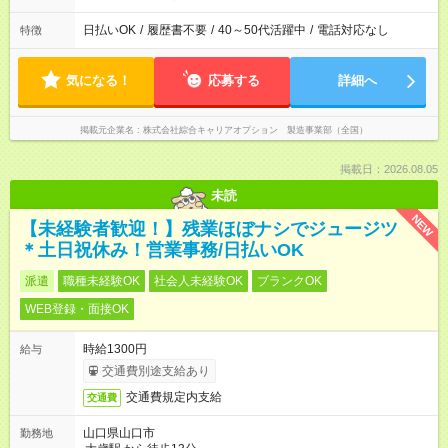
日払いOK
/
履歴書不要
/
40～50代活躍中
/
電話対応なし
特徴
気になる！
応募する
詳細へ
掲載元企業名
株式会社綜合キャリアオプション 製造事業部（全国）
掲載日：2026.08.05
未読
NEW
【未経験者歓迎！】残業ほぼナシでジュージツ
＊土日祝休み！営業事務/日払いOK
派遣
職種未経験OK
社会人未経験OK
ブランクOK
WEB登録・面接OK
時給1300円
給与
交通費別途支給あり
交通費規定内支給
交通費
山口県山口市
勤務地