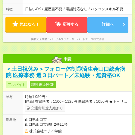
日払いOK
/
履歴書不要
/
電話対応なし
/
パソコンスキル不要
特徴
気になる！
応募する
詳細へ
掲載元企業名
パーソルファクトリーパートナーズ株式会社
未読
＜土日祝休み＞フォロー体制◎済生会山口総合病
院 医療事務 週３日パート／未経験・無資格OK
アルバイト
職種未経験OK
時給1,050円～
給与
[時給] 有資格者：1100～1125円 無資格者：1050円 ★キャリア
アップ制度あり 進級により給与がアップします！ 【試用期間】
交通費別途支給あり
試用期間あり 試用期間の長さ：3ヶ月 雇用形態、給与は本採用
時と同じです。
山口県山口市
勤務地
山口県山口市緑町2番11号
株式会社ニチイ学館