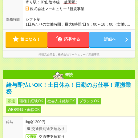
寄り駅：JR山陰本線
益田駅
）
株式会社マーキュリー / 新規事業
シフト制
勤務時間
1日あたりの実働時間：最大8時間/日 9：00～18：00（実働8時
間／休憩1時間） ※勤務地により、異なる場合あり。
気になる！
応募する
詳細へ
掲載元企業名
株式会社マーキュリー / 新規事業
未読
給与即払いOK！土日休み！日勤のお仕事！運搬業
務
派遣
職種未経験OK
社会人未経験OK
ブランクOK
WEB登録・面接OK
時給1200円
給与
交通費別途支給あり
交通費支給有り
交通費