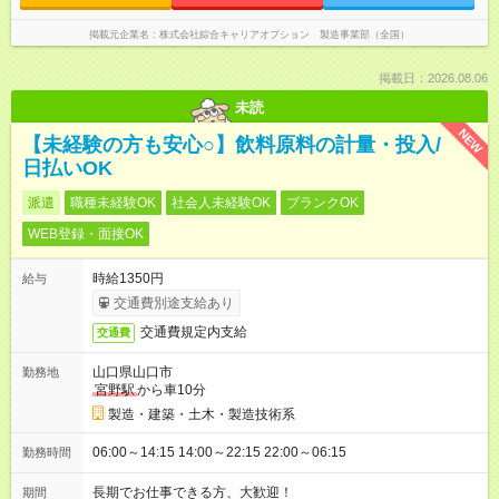
掲載元企業名
株式会社綜合キャリアオプション 製造事業部（全国）
掲載日：2026.08.06
未読
NEW
【未経験の方も安心○】飲料原料の計量・投入/
日払いOK
派遣
職種未経験OK
社会人未経験OK
ブランクOK
WEB登録・面接OK
時給1350円
給与
交通費別途支給あり
交通費規定内支給
交通費
山口県山口市
勤務地
宮野駅
から車10分
製造・建築・土木・製造技術系
06:00～14:15 14:00～22:15 22:00～06:15
勤務時間
長期でお仕事できる方、大歓迎！
期間