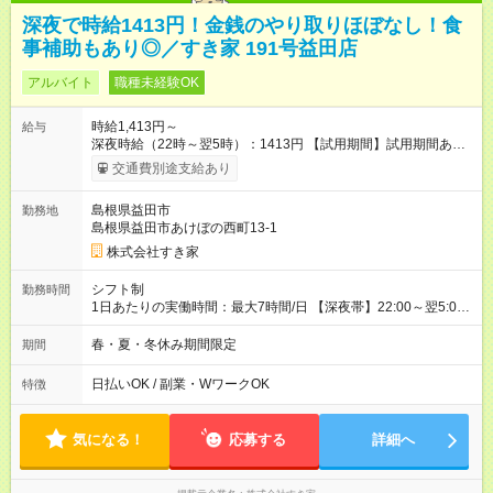
深夜で時給1413円！金銭のやり取りほぼなし！食
事補助もあり◎／すき家 191号益田店
アルバイト
職種未経験OK
時給1,413円～
給与
深夜時給（22時～翌5時）：1413円 【試用期間】試用期間あり
試用期間の長さ：1ヶ月 雇用形態、給与は本採用時と同じです。
交通費別途支給あり
試用期間の実態は30日（※条件変更なし）ですが、切り上げで
一ヶ月とさせていただきます。 研修制度あり：15時間(研修中も
島根県益田市
勤務地
同時給）
島根県益田市あけぼの西町13-1
株式会社すき家
シフト制
勤務時間
1日あたりの実働時間：最大7時間/日 【深夜帯】22:00～翌5:00
週2日～・1日2h～OK◎ ※22:00から翌5:00までは18歳以上の方
のみ勤務可能です（18歳未満の深夜業務禁止のため） ★深夜で
春・夏・冬休み期間限定
期間
も安心して働けます★ すき家では、ワンオペを禁止していま
す。 必ず、2名以上での勤務を行いますので、安心して働けま
日払いOK / 副業・WワークOK
特徴
す。
気になる！
応募する
詳細へ