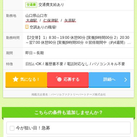
交通費支給あり
交通費
山口県山口市
勤務地
大歳駅
/
仁保津駅
/
矢原駅
空調ありの職場!
【2交替】 1）8:30～19:00 休憩90分 [実働]9時間00分 2）20:30
勤務時間
～翌7:00 休憩90分 [実働]9時間00分 ※習得期間中（約4週間）は
日勤帯の勤務です
即日～長期
期間
日払いOK
/
履歴書不要
/
電話対応なし
/
パソコンスキル不要
特徴
気になる！
応募する
詳細へ
掲載元企業名
パーソルファクトリーパートナーズ株式会社
こちらの条件も追加しませんか？
今が狙い目！急募