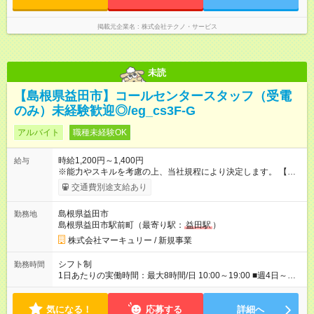
掲載元企業名
株式会社テクノ・サービス
未読
【島根県益田市】コールセンタースタッフ（受電
のみ）未経験歓迎◎/eg_cs3F-G
アルバイト
職種未経験OK
時給1,200円～1,400円
給与
※能力やスキルを考慮の上、当社規程により決定します。 【試
用期間】試用期間あり 試用期間の長さ：3ヶ月 雇用形態、給与
交通費別途支給あり
は本採用時と同じです。
島根県益田市
勤務地
島根県益田市駅前町（最寄り駅：
益田駅
）
株式会社マーキュリー / 新規事業
シフト制
勤務時間
1日あたりの実働時間：最大8時間/日 10:00～19:00 ■週4日～勤
務OK ■1日6時間～勤務OK ■時短勤務OK（10:00～17:00）
気になる！
応募する
詳細へ