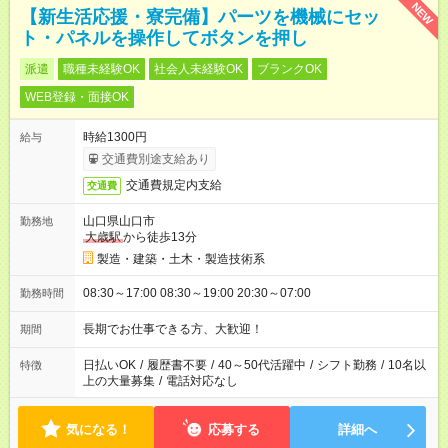
NEW
【新生活応援・寮完備】パーツを機械にセッ
ト・パネルを操作してボタンを押し
派遣
職種未経験OK
社会人未経験OK
ブランクOK
WEB登録・面接OK
時給1300円
給与
交通費別途支給あり
交通費規定内支給
交通費
山口県山口市
勤務地
大歳駅
から徒歩13分
製造・建築・土木・製造技術系
08:30～17:00 08:30～19:00 20:30～07:00
勤務時間
長期でお仕事できる方、大歓迎！
期間
日払いOK
/
履歴書不要
/
40～50代活躍中
/
シフト勤務
/
10名以
特徴
上の大量募集
/
電話対応なし
気になる！
応募する
詳細へ