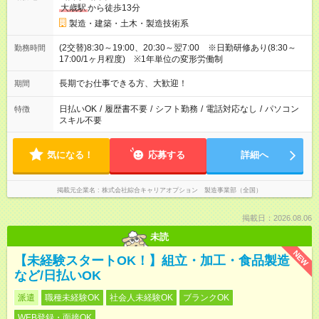
大歳駅
から徒歩13分
製造・建築・土木・製造技術系
(2交替)8:30～19:00、20:30～翌7:00 ※日勤研修あり(8:30～
勤務時間
17:00/1ヶ月程度) ※1年単位の変形労働制
長期でお仕事できる方、大歓迎！
期間
日払いOK
/
履歴書不要
/
シフト勤務
/
電話対応なし
/
パソコン
特徴
スキル不要
気になる！
応募する
詳細へ
掲載元企業名
株式会社綜合キャリアオプション 製造事業部（全国）
掲載日：2026.08.06
未読
NEW
【未経験スタートOK！】組立・加工・食品製造
など/日払いOK
派遣
職種未経験OK
社会人未経験OK
ブランクOK
WEB登録・面接OK