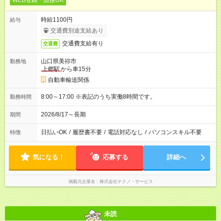
WEB登録・面接OK
時給1100円
給与
交通費別途支給あり
交通費支給有り
交通費
山口県美祢市
勤務地
上郷駅
から車15分
自動車輸送関係
8:00～17:00 ※表記のうち実働8時間です。
勤務時間
2026/8/17～長期
期間
日払いOK
/
履歴書不要
/
電話対応なし
/
パソコンスキル不要
特徴
気になる！
応募する
詳細へ
掲載元企業名
株式会社テクノ・サービス
未読