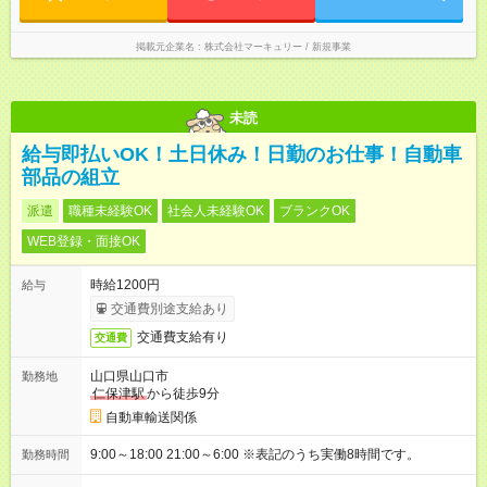
掲載元企業名
株式会社マーキュリー / 新規事業
未読
給与即払いOK！土日休み！日勤のお仕事！自動車
部品の組立
派遣
職種未経験OK
社会人未経験OK
ブランクOK
WEB登録・面接OK
時給1200円
給与
交通費別途支給あり
交通費支給有り
交通費
山口県山口市
勤務地
仁保津駅
から徒歩9分
自動車輸送関係
9:00～18:00 21:00～6:00 ※表記のうち実働8時間です。
勤務時間