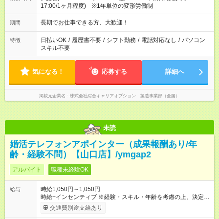
17:00/1ヶ月程度) ※1年単位の変形労働制
長期でお仕事できる方、大歓迎！
期間
日払いOK
/
履歴書不要
/
シフト勤務
/
電話対応なし
/
パソコン
特徴
スキル不要
気になる！
応募する
詳細へ
掲載元企業名
株式会社綜合キャリアオプション 製造事業部（全国）
未読
婚活テレフォンアポインター（成果報酬あり/年
齢・経験不問）【山口店】/ymgap2
アルバイト
職種未経験OK
時給1,050円～1,050円
給与
時給+インセンティブ ※経験・スキル・年齢を考慮の上、決定し
ます。 《成果に応じたインセンティブ支給例》 テレアポ未経
交通費別途支給あり
験、入社5ヶ月目の女性パートさんが、時給に加えて、月7万円