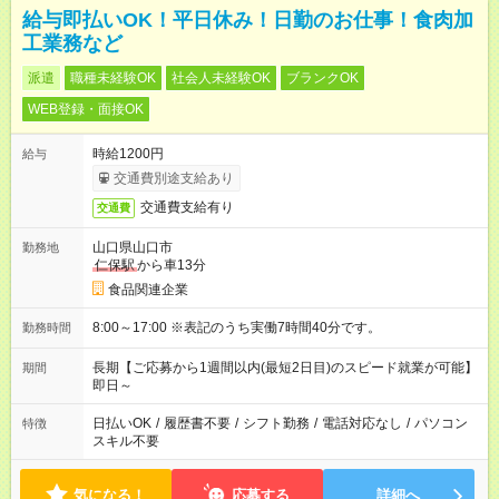
給与即払いOK！平日休み！日勤のお仕事！食肉加
工業務など
派遣
職種未経験OK
社会人未経験OK
ブランクOK
WEB登録・面接OK
時給1200円
給与
交通費別途支給あり
交通費支給有り
交通費
山口県山口市
勤務地
仁保駅
から車13分
食品関連企業
8:00～17:00 ※表記のうち実働7時間40分です。
勤務時間
長期【ご応募から1週間以内(最短2日目)のスピード就業が可能】
期間
即日～
日払いOK
/
履歴書不要
/
シフト勤務
/
電話対応なし
/
パソコン
特徴
スキル不要
気になる！
応募する
詳細へ