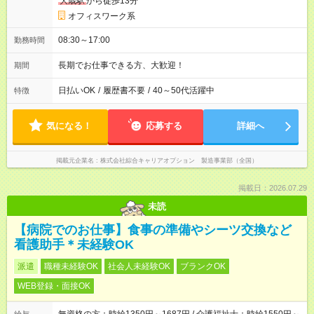
大歳駅
から徒歩13分
オフィスワーク系
08:30～17:00
勤務時間
長期でお仕事できる方、大歓迎！
期間
日払いOK
/
履歴書不要
/
40～50代活躍中
特徴
気になる！
応募する
詳細へ
掲載元企業名
株式会社綜合キャリアオプション 製造事業部（全国）
掲載日：2026.07.29
未読
【病院でのお仕事】食事の準備やシーツ交換など
看護助手＊未経験OK
派遣
職種未経験OK
社会人未経験OK
ブランクOK
WEB登録・面接OK