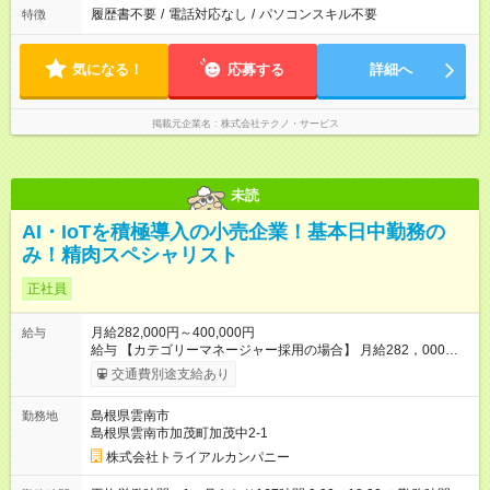
履歴書不要
/
電話対応なし
/
パソコンスキル不要
特徴
気になる！
応募する
詳細へ
掲載元企業名
株式会社テクノ・サービス
未読
AI・IoTを積極導入の小売企業！基本日中勤務の
み！精肉スペシャリスト
正社員
月給282,000円～400,000円
給与
給与 【カテゴリーマネージャー採用の場合】 月給282，000円
～400，000円 【バイヤー経験がある方】 月給380，000円～ ※
交通費別途支給あり
当社規定の採用基準により、能力、年齢、 前職経験などを考慮
の上、決定いたします。 ※試用期間2ヶ月（賃金同一） 給与にプ
島根県雲南市
勤務地
ラスしてもらえる手当・インセンティブ ◎残業手当 ◎住宅手当
島根県雲南市加茂町加茂中2-1
◎通勤手当 ◎家族手当 ◎資格手当 ◎職位手当 ◎単身手当 ◎残業
手当（全額支給） ◎深夜手当 ※一部、店舗により異なります ※
株式会社トライアルカンパニー
固定残業・みなし残業なし！残業分は1分単位で支給！ （実績：