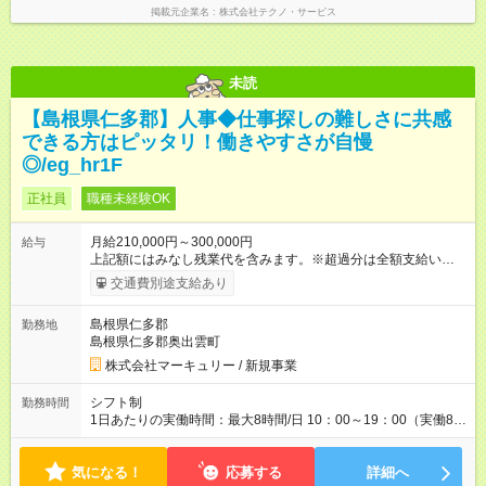
掲載元企業名
株式会社テクノ・サービス
未読
【島根県仁多郡】人事◆仕事探しの難しさに共感
できる方はピッタリ！働きやすさが自慢
◎/eg_hr1F
正社員
職種未経験OK
月給210,000円～300,000円
給与
上記額にはみなし残業代を含みます。※超過分は全額支給いたし
ます。 みなし残業代 14,616円／月 みなし残業時間 10時間／月
交通費別途支給あり
※能力やスキルを考慮の上、当社規程により決定します。 ーー
ーーーーーーー 年に2回の昇給あり！ ーーーーーーーーー 半年
島根県仁多郡
勤務地
に1回の「年次昇給」があり、仕事での成果にあわせて昇給しま
島根県仁多郡奥出雲町
す。特に頑張っている人は、上長の裁量でさらにプラスの昇給
となることも。努力や成長が収入につながる環境です。 【試用
株式会社マーキュリー / 新規事業
期間】試用期間あり 試用期間の長さ：3ヶ月 雇用形態、給与は
本採用時と同じです。
シフト制
勤務時間
1日あたりの実働時間：最大8時間/日 10：00～19：00（実働8時
間／休憩1時間） ※勤務地により、異なる場合あり ＼残業は月平
均7.9時間と、業界内でも少なめ！／ 会社で残業時間を管理して
気になる！
おり、より働きやすい環境になるよう「働き方改革」を推進中
応募する
詳細へ