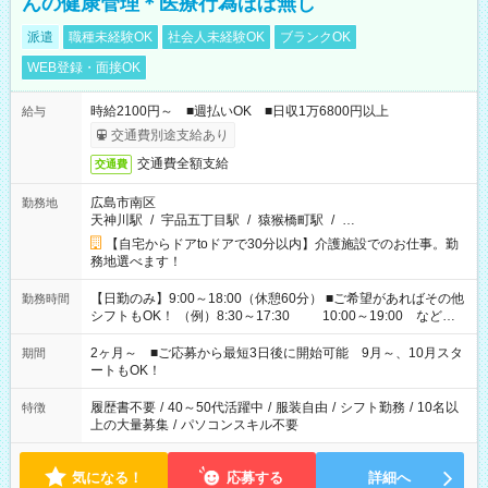
んの健康管理＊医療行為ほぼ無し
派遣
職種未経験OK
社会人未経験OK
ブランクOK
WEB登録・面接OK
時給2100円～ ■週払いOK ■日収1万6800円以上
給与
交通費別途支給あり
交通費全額支給
交通費
広島市南区
勤務地
天神川駅
/
宇品五丁目駅
/
猿猴橋町駅
/
…
【自宅からドアtoドアで30分以内】介護施設でのお仕事。勤
務地選べます！
【日勤のみ】9:00～18:00（休憩60分） ■ご希望があればその他
勤務時間
シフトもOK！ （例）8:30～17:30 10:00～19:00 など
「家族とお休みを合わせたい」 「できれば残業はしたくない」
など、あなたのご希望に沿ったお仕事をご紹介します！ ※Wワ
2ヶ月～ ■ご応募から最短3日後に開始可能 9月～、10月スタ
期間
ーク希望の方へ 今ご覧のお仕事で希望する勤務時間と、もう1つ
ートもOK！
のお仕事の勤務時間。 合計で週40時間を超える場合は応募でき
ません
履歴書不要
/
40～50代活躍中
/
服装自由
/
シフト勤務
/
10名以
特徴
上の大量募集
/
パソコンスキル不要
気になる！
応募する
詳細へ