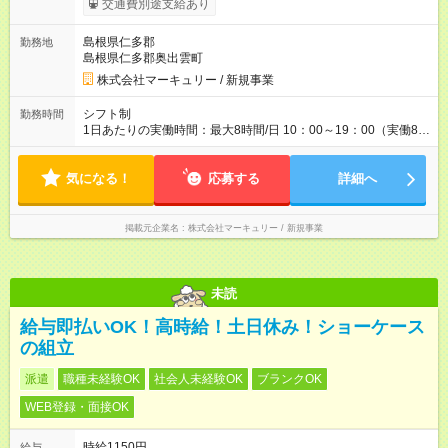
交通費別途支給あり
※能力やスキルを考慮の上、当社規程により決定します。 ーー
ーーーーーーー 年に2回の昇給あり！ ーーーーーーーーー 半年
島根県仁多郡
勤務地
に1回の「年次昇給」があり、仕事での成果にあわせて昇給しま
島根県仁多郡奥出雲町
す。特に頑張っている人は、上長の裁量でさらにプラスの昇給
となることも。努力や成長が収入につながる環境です。 【試用
株式会社マーキュリー / 新規事業
期間】試用期間あり 試用期間の長さ：3ヶ月 雇用形態、給与は
本採用時と同じです。
シフト制
勤務時間
1日あたりの実働時間：最大8時間/日 10：00～19：00（実働8時
間／休憩1時間） ※勤務地により、異なる場合あり ＼残業は月平
均7.9時間と、業界内でも少なめ！／ 会社で残業時間を管理して
気になる！
おり、より働きやすい環境になるよう「働き方改革」を推進中
応募する
詳細へ
です！プライベートを充実させたい方、メリハリをつけて活躍
していきたい方、ぜひご応募ください♪
掲載元企業名
株式会社マーキュリー / 新規事業
未読
給与即払いOK！高時給！土日休み！ショーケース
の組立
派遣
職種未経験OK
社会人未経験OK
ブランクOK
WEB登録・面接OK
時給1150円
給与