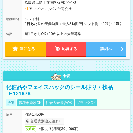
広島県広島市佐伯区石内北4-4-3
アマゾンジャパン合同会社
シフト制
勤務時間
1日あたりの実働時間：最大8時間/日 シフト例 ・12時～15時 入
社後、就業可能シフトをご確認の上、申請してください。
週1日からOK / 10名以上の大量募集
特徴
気になる！
応募する
詳細へ
未読
化粧品やフェイスパックのシール貼り・検品
_H121676
派遣
職種未経験OK
社会人未経験OK
ブランクOK
時給1,450円
給与
交通費別途支給あり
上限あり(月額)30、000円
交通費