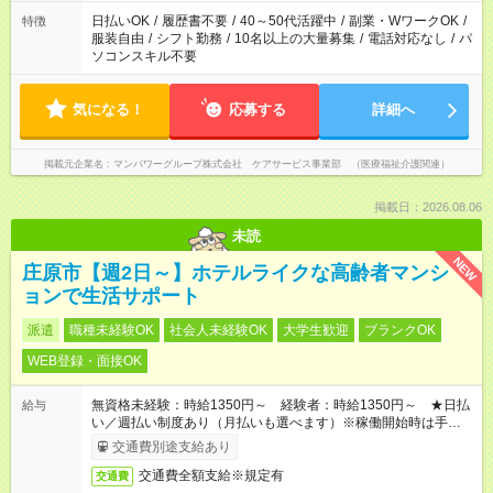
日払いOK
/
履歴書不要
/
40～50代活躍中
/
副業・WワークOK
/
特徴
服装自由
/
シフト勤務
/
10名以上の大量募集
/
電話対応なし
/
パ
ソコンスキル不要
気になる！
応募する
詳細へ
掲載元企業名
マンパワーグループ株式会社 ケアサービス事業部 （医療福祉介護関連）
掲載日：2026.08.06
未読
NEW
庄原市【週2日～】ホテルライクな高齢者マンシ
ョンで生活サポート
派遣
職種未経験OK
社会人未経験OK
大学生歓迎
ブランクOK
WEB登録・面接OK
無資格未経験：時給1350円～ 経験者：時給1350円～ ★日払
給与
い／週払い制度あり（月払いも選べます）※稼働開始時は手続き
完了次第のお支払いとなります。
交通費別途支給あり
交通費全額支給※規定有
交通費