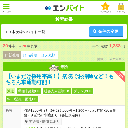
0
メニュー
気になる！
ログイン
検索結果
条件の変更
ＪＲ木次線のバイト一覧
20
1,288
件中
1
～
20
件表示
平均時給:
円
新着順
時給順
人気順
掲載日：2026.08.06
未読
NEW
【いまだけ採用率高！】病院でお掃除など！も
ちろん車通勤可能！
派遣
職種未経験OK
社会人未経験OK
ブランクOK
WEB登録・面接OK
時給1200円（月収例186,000円＝1,200円×7.75時間×20日勤
給与
務）★前払い制度あり（会社規定内）
交通費別途支給あり