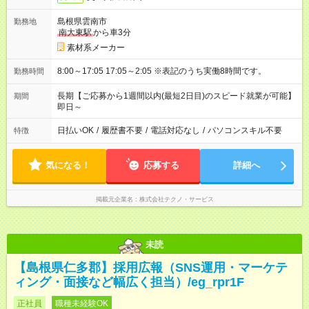
島根県雲南市
勤務地
南大東駅
から車3分
素材系メーカー
8:00～17:05 17:05～2:05 ※表記のうち実働8時間です。
勤務時間
長期【ご応募から1週間以内(最短2日目)のスピード就業が可能】
期間
即日～
日払いOK
/
履歴書不要
/
電話対応なし
/
パソコンスキル不要
特徴
気になる！
応募する
詳細へ
掲載元企業名
株式会社テクノ・サービス
未読
【島根県仁多郡】採用広報（SNS運用・マーケテ
ィング・面接など幅広く担当）/eg_rpr1F
正社員
職種未経験OK