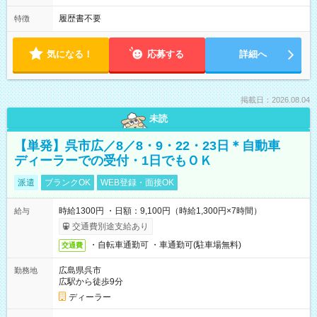
履歴書不要
特徴
気になる！
応募する
詳細へ
掲載日：2026.08.04
未読
【単発】呉市広／8／8・9・22・23日＊自動車
ディーラーでの受付・1日でもＯＫ
派遣
ブランクOK
WEB登録・面接OK
時給1300円 ・日額：9,100円（時給1,300円×7時間）
給与
交通費別途支給あり
・自転車通勤可 ・車通勤可(駐車場無料)
交通費
広島県呉市
勤務地
広駅から徒歩9分
ディーラー