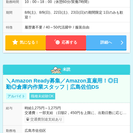
10：00～18：00（休憩60分/実働7時間）
勤務時間
8/8(土)、8/9(日)、22日(土)、23日(日)の期間限定 1日のみも歓
期間
迎！
履歴書不要
/
40～50代活躍中
/
服装自由
特徴
気になる！
応募する
詳細へ
未読
＼Amazon Ready募集／Amazon直雇用！◎日
勤◎倉庫内作業スタッフ｜広島佐伯DS
アルバイト
職種未経験OK
時給1,275円～1,275円
給与
交通費：一部支給 （日額2，450円を上限に、出勤日数に応じて
実費支給） ※22:00～翌5:00までは時給25%UP！ ■給与前払い
交通費別途支給あり
制度あり ※前払い額の上限あり、手数料無料（Amazon負担）
そのほか所定の条件が適用されます 【試用期間】試用期間なし
広島市佐伯区
勤務地