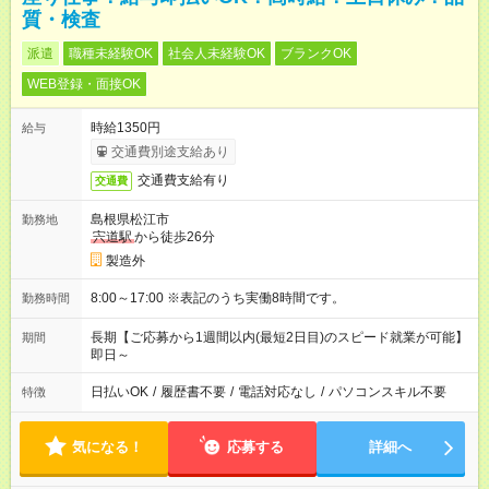
質・検査
派遣
職種未経験OK
社会人未経験OK
ブランクOK
WEB登録・面接OK
時給1350円
給与
交通費別途支給あり
交通費支給有り
交通費
島根県松江市
勤務地
宍道駅
から徒歩26分
製造外
8:00～17:00 ※表記のうち実働8時間です。
勤務時間
長期【ご応募から1週間以内(最短2日目)のスピード就業が可能】
期間
即日～
日払いOK
/
履歴書不要
/
電話対応なし
/
パソコンスキル不要
特徴
気になる！
応募する
詳細へ