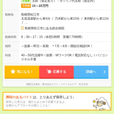
支給（規定あり）：ガソリン代支給（規定内）
交通費
15～20万円
月収例
島根県松江市
勤務地
玉造温泉駅から車4分
/
乃木駅から車10分
/
来待駅から車12分
/
…
島根県松江市にある総合病院
8：30～17：15（休憩1時間 実働7.75時間）
勤務時間
＜急募＞即日～長期 ＊7月～8月～開始日相談OK！
期間
40～50代活躍中
/
副業・WワークOK
/
電話対応なし
/
パソコン
特徴
スキル不要
気になる！
応募する
詳細へ
掲載元企業名
株式会社ルフト・メディカルケア 松江支店
興味のあるバイト
は、とりあえず保存しよう♪
保存した求人は、後からまとめて応募できるよ。
企業からアプローチが届くことも！