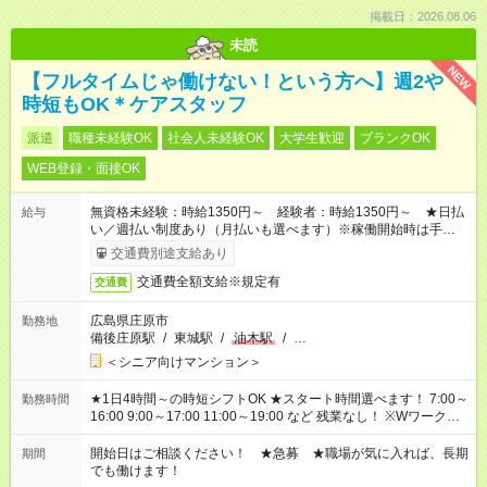
掲載日：2026.08.06
未読
NEW
【フルタイムじゃ働けない！という方へ】週2や
時短もOK＊ケアスタッフ
派遣
職種未経験OK
社会人未経験OK
大学生歓迎
ブランクOK
WEB登録・面接OK
無資格未経験：時給1350円～ 経験者：時給1350円～ ★日払
給与
い／週払い制度あり（月払いも選べます）※稼働開始時は手続き
完了次第のお支払いとなります。
交通費別途支給あり
交通費全額支給※規定有
交通費
広島県庄原市
勤務地
備後庄原駅
/
東城駅
/
油木駅
/
…
＜シニア向けマンション＞
★1日4時間～の時短シフトOK ★スタート時間選べます！ 7:00～
勤務時間
16:00 9:00～17:00 11:00～19:00 など 残業なし！ ※Wワークの
場合、他のお仕事と合わせ週40時間超の就業はご案内できませ
ん ※法令に基づき、週20時間以上勤務は社会保険への加入対象
開始日はご相談ください！ ★急募 ★職場が気に入れば、長期
期間
となります ※労働者派遣法（日雇い派遣の原則禁止）により、
でも働けます！
短時間・短期間の就業はご案内が難しい場合があります