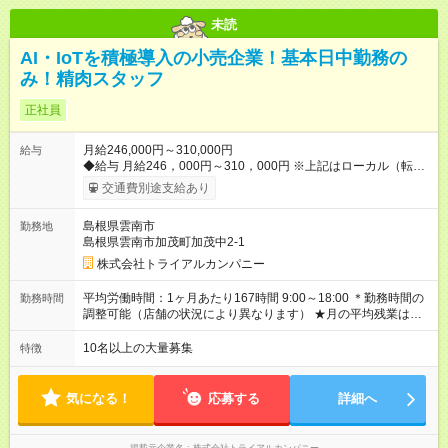
未読
AI・IoTを積極導入の小売企業！基本日中勤務の
み！精肉スタッフ
正社員
月給246,000円～310,000円
給与
◆給与 月給246，000円～310，000円 ※上記はローカル（転勤
なし）勤務の給与になります。 ※リージョナル勤務（ブロック
交通費別途支給あり
内転勤あり）：月給250，000円～ 全国勤務：月給260，000
円～ 【カテゴリーマネージャー採用の場合】 月給282，000円
島根県雲南市
勤務地
～400，000円 【バイヤー経験がある方】 月給380，000円～ ※
島根県雲南市加茂町加茂中2-1
当社規定の採用基準により、能力、年齢、 前職経験などを考慮
の上、決定いたします。 ※試用期間2ヶ月（賃金同一） ◆給与に
株式会社トライアルカンパニー
プラスしてもらえる手当・インセンティブ ◎残業手当 ◎住宅手
当 ◎通勤手当 ◎家族手当 ◎資格手当 ◎職位手当 ◎単身手当 ◎残
平均労働時間：1ヶ月あたり167時間 9:00～18:00 ＊勤務時間の
勤務時間
業手当（全額支給） ◎深夜手当 ※一部、店舗により異なります
調整可能（店舗の状況により異なります） ★月の平均残業は
※固定残業・みなし残業なし！残業分は1分単位で支給！ （実
13.25ｈ以下 ⇒業務効率化等を図り、さらに減らしていきます
績：月平均残業時間13.25h以下） 【試用期間】試用期間あり 試
◎基本は定時退社 ◎固定残業・みなし残業ナシ。残業分は1分単
10名以上の大量募集
特徴
用期間の長さ：2ヶ月 雇用形態、給与は本採用時と同じです。
位で支給 平均労働時間：1ヶ月あたり167時間 9:00～18:00 ＊勤
務時間の調整可能（店舗の状況により異なります） ★月の平均
残業は13.25ｈ以下 ⇒業務効率化等を図り、さらに減らしてい
気になる！
応募する
詳細へ
きます ◎基本は定時退社 ◎固定残業・みなし残業ナシ。残業分
は1分単位で支給