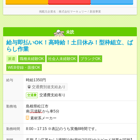
です！プライベートを充実させたい方、メリハリをつけて活躍
していきたい方、ぜひご応募ください♪
掲載元企業名
株式会社マーキュリー / 新規事業
未読
給与即払いOK！高時給！土日休み！型枠組立、ば
らし作業
派遣
職種未経験OK
社会人未経験OK
ブランクOK
WEB登録・面接OK
時給1350円
給与
交通費別途支給あり
交通費支給有り
交通費
島根県松江市
勤務地
南
宍道駅
から車5分
素材系メーカー
8:00～17:15 ※表記のうち実働8時間です。
勤務時間