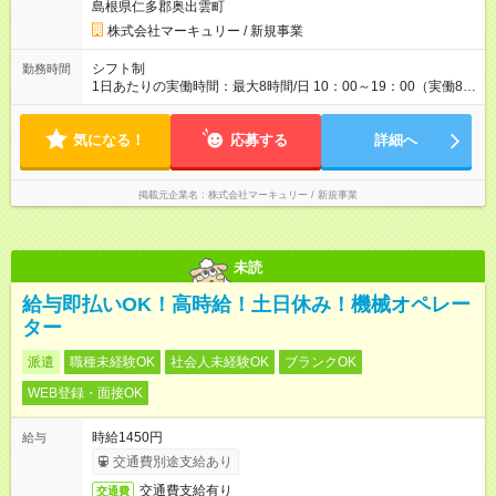
島根県仁多郡奥出雲町
す。特に頑張っている人は、上長の裁量でさらにプラスの昇給
となることも。努力や成長が収入につながる環境です。 【試用
株式会社マーキュリー / 新規事業
期間】試用期間あり 試用期間の長さ：3ヶ月 雇用形態、給与は
本採用時と同じです。
シフト制
勤務時間
1日あたりの実働時間：最大8時間/日 10：00～19：00（実働8時
間／休憩1時間） ※勤務地により、異なる場合あり ＼残業は月平
均7.9時間と、業界内でも少なめ！／ 会社で残業時間を管理して
気になる！
おり、より働きやすい環境になるよう「働き方改革」を推進中
応募する
詳細へ
です！プライベートを充実させたい方、メリハリをつけて活躍
していきたい方、ぜひご応募ください♪
掲載元企業名
株式会社マーキュリー / 新規事業
未読
給与即払いOK！高時給！土日休み！機械オペレー
ター
派遣
職種未経験OK
社会人未経験OK
ブランクOK
WEB登録・面接OK
時給1450円
給与
交通費別途支給あり
交通費支給有り
交通費