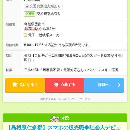
交通費別途支給あり
交通費支給有り
交通費
島根県雲南市
勤務地
加茂中駅
から車6分
電子・機械系メーカー
8:00～17:05 ※表記のうち実働8時間です。
勤務時間
長期【ご応募から1週間以内(最短2日目)のスピード就業が可能】
期間
即日～
日払いOK
/
履歴書不要
/
電話対応なし
/
パソコンスキル不要
特徴
気になる！
応募する
詳細へ
掲載元企業名
株式会社テクノ・サービス
未読
【島根県仁多郡】スマホの販売職◆社会人デビュ