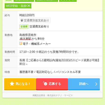
WEB登録・面接OK
時給1200円
給与
交通費別途支給あり
交通費支給有り
交通費
島根県雲南市
勤務地
南大東駅
から車6分
電子・機械系メーカー
17:10～2:00 ※表記のうち実働7時間55分です。
勤務時間
長期【ご応募から1週間以内(最短2日目)のスピード就業が可能】
期間
即日～
履歴書不要
/
電話対応なし
/
パソコンスキル不要
特徴
気になる！
応募する
詳細へ
掲載元企業名
株式会社テクノ・サービス