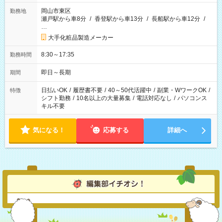
岡山市東区
勤務地
瀬戸駅から車8分
/
香登駅から車13分
/
長船駅から車12分
/
…
大手化粧品製造メーカー
8:30～17:35
勤務時間
即日～長期
期間
日払いOK
/
履歴書不要
/
40～50代活躍中
/
副業・WワークOK
/
特徴
シフト勤務
/
10名以上の大量募集
/
電話対応なし
/
パソコンス
キル不要
気になる！
応募する
詳細へ