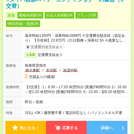
交替）
派遣
職種未経験OK
社会人未経験OK
ブランクOK
WEB登録・面接OK
基本時給1350円・深夜時給1688円 ※交通費全額支給（規定あ
給与
り） 【月収例】23.8万円（21日勤務＋深夜42.5h ※残業なしの
場合）
交通費別途支給あり
交通費支給あり
交通費
島根県雲南市
勤務地
南大東駅
/
木次駅
/
加茂中駅
空調ありの職場!
【3交替】 1）8:30～17:20 休憩55分 [実働]7時間55分 2）16:30
勤務時間
～翌1:20 休憩55分 [実働]7時間55分 3）23:30～翌8:20 休憩55
分 [実働]7時間55分
即日～長期
期間
日払いOK
/
履歴書不要
/
電話対応なし
/
パソコンスキル不要
特徴
気になる！
応募する
詳細へ