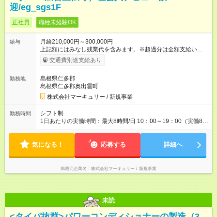
迎/eg_sgs1F
正社員
職種未経験OK
月給210,000円～300,000円
給与
上記額にはみなし残業代を含みます。※超過分は全額支給いたし
ます。 みなし残業代 14,616円／月 みなし残業時間 10時間／月
交通費別途支給あり
※能力やスキルを考慮の上、当社規程により決定します。 ーー
ーーーーーーー 年に2回の昇給あり！ ーーーーーーーーー 半年
島根県仁多郡
勤務地
に1回の「年次昇給」があり、仕事での成果にあわせて昇給しま
島根県仁多郡奥出雲町
す。特に頑張っている人は、上長の裁量でさらにプラスの昇給
となることも。努力や成長が収入につながる環境です。 【試用
株式会社マーキュリー / 新規事業
期間】試用期間あり 試用期間の長さ：3ヶ月 雇用形態、給与は
本採用時と同じです。
シフト制
勤務時間
1日あたりの実働時間：最大8時間/日 10：00～19：00（実働8時
間／休憩1時間） ※勤務地により、異なる場合あり ＼残業は月平
均7.9時間と、業界内でも少なめ！／ 会社で残業時間を管理して
気になる！
おり、より働きやすい環境になるよう「働き方改革」を推進中
応募する
詳細へ
です！プライベートを充実させたい方、メリハリをつけて活躍
していきたい方、ぜひご応募ください♪
掲載元企業名
株式会社マーキュリー / 新規事業
未読
<タイパ抜群>パワーコンディショナーの製造（3