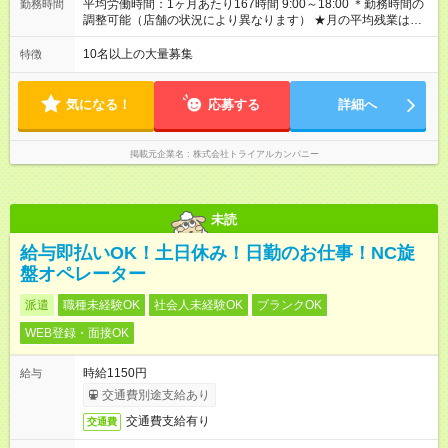
月平均残業時間13.25h以下） 【試用期間】試用期間あり 試用期
平均労働時間：1ヶ月あたり167時間 9:00～18:00 ＊勤務時間の
勤務時間
間の長さ：2ヶ月 雇用形態、給与は本採用時と同じです。
調整可能（店舗の状況により異なります） ★月の平均残業は
13.25ｈ以下 ⇒業務効率化等を図り、さらに減らしていきます
◎基本は定時退社 ◎固定残業・みなし残業ナシ。残業分は1分単
10名以上の大量募集
特徴
位で支給 平均労働時間：1ヶ月あたり167時間 9:00～18:00 ＊勤
務時間の調整可能（店舗の状況により異なります） ★月の平均
残業は13.25ｈ以下 ⇒業務効率化等を図り、さらに減らしてい
気になる！
応募する
詳細へ
きます ◎基本は定時退社 ◎固定残業・みなし残業ナシ。残業分
は1分単位で支給
掲載元企業名
株式会社トライアルカンパニー
未読
給与即払いOK！土日休み！日勤のお仕事！NC旋
盤オペレーター
派遣
職種未経験OK
社会人未経験OK
ブランクOK
WEB登録・面接OK
時給1150円
給与
交通費別途支給あり
交通費支給有り
交通費