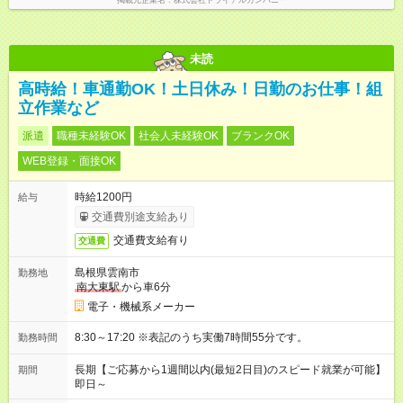
掲載元企業名
株式会社トライアルカンパニー
未読
高時給！車通勤OK！土日休み！日勤のお仕事！組
立作業など
派遣
職種未経験OK
社会人未経験OK
ブランクOK
WEB登録・面接OK
時給1200円
給与
交通費別途支給あり
交通費支給有り
交通費
島根県雲南市
勤務地
南大東駅
から車6分
電子・機械系メーカー
8:30～17:20 ※表記のうち実働7時間55分です。
勤務時間
長期【ご応募から1週間以内(最短2日目)のスピード就業が可能】
期間
即日～