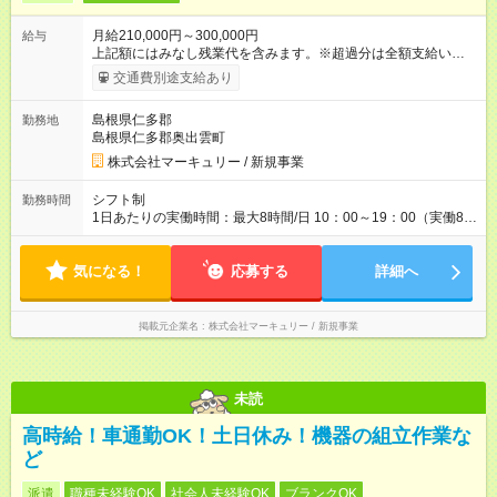
月給210,000円～300,000円
給与
上記額にはみなし残業代を含みます。※超過分は全額支給いたし
ます。 みなし残業代 14,616円／月 みなし残業時間 10時間／月
交通費別途支給あり
※能力やスキルを考慮の上、当社規程により決定します。 ーー
ーーーーーーー 年に2回の昇給あり！ ーーーーーーーーー 半年
島根県仁多郡
勤務地
に1回の「年次昇給」があり、仕事での成果にあわせて昇給しま
島根県仁多郡奥出雲町
す。特に頑張っている人は、上長の裁量でさらにプラスの昇給
となることも。努力や成長が収入につながる環境です。 【試用
株式会社マーキュリー / 新規事業
期間】試用期間あり 試用期間の長さ：3ヶ月 雇用形態、給与は
本採用時と同じです。
シフト制
勤務時間
1日あたりの実働時間：最大8時間/日 10：00～19：00（実働8時
間／休憩1時間） ※勤務地により、異なる場合あり ＼残業は月平
均7.9時間と、業界内でも少なめ！／ 会社で残業時間を管理して
気になる！
おり、より働きやすい環境になるよう「働き方改革」を推進中
応募する
詳細へ
です！プライベートを充実させたい方、メリハリをつけて活躍
していきたい方、ぜひご応募ください♪
掲載元企業名
株式会社マーキュリー / 新規事業
未読
高時給！車通勤OK！土日休み！機器の組立作業な
ど
派遣
職種未経験OK
社会人未経験OK
ブランクOK