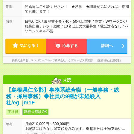
場合、他のお仕事と合わせ週40時間超の就業はご案内できませ
ん ※法令に基づき、週20時間以上勤務は社会保険への加入対象
開始日はご相談ください！ ★急募 ★職場が気に入れば、長期
期間
となります ※労働者派遣法（日雇い派遣の原則禁止）により、
でも働けます！
短時間・短期間の就業はご案内が難しい場合があります
日払いOK
/
履歴書不要
/
40～50代活躍中
/
副業・WワークOK
/
特徴
服装自由
/
シフト勤務
/
10名以上の大量募集
/
電話対応なし
/
パ
ソコンスキル不要
気になる！
応募する
詳細へ
掲載元企業名
マンパワーグループ株式会社 ケアサービス事業部 （医療福祉介護関連）
未読
【島根県仁多郡】事務系総合職（一般事務・総
務・採用事務）◆社員の9割が未経験入
社/eg_jm1F
正社員
職種未経験OK
月給210,000円～300,000円
給与
上記額にはみなし残業代を含みます。※超過分は全額支給いたし
ます。 みなし残業代 14,616円／月 みなし残業時間 10時間／月