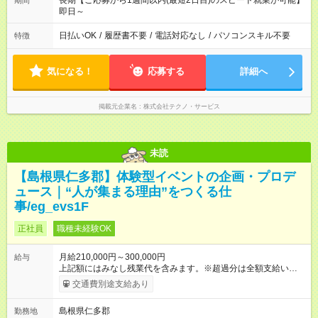
長期【ご応募から1週間以内(最短2日目)のスピード就業が可能】
期間
即日～
日払いOK
/
履歴書不要
/
電話対応なし
/
パソコンスキル不要
特徴
気になる！
応募する
詳細へ
掲載元企業名
株式会社テクノ・サービス
未読
【島根県仁多郡】体験型イベントの企画・プロデ
ュース｜“人が集まる理由”をつくる仕
事/eg_evs1F
正社員
職種未経験OK
月給210,000円～300,000円
給与
上記額にはみなし残業代を含みます。※超過分は全額支給いたし
ます。 みなし残業代 14,616円／月 みなし残業時間 10時間／月
交通費別途支給あり
※能力やスキルを考慮の上、当社規程により決定します。 ーー
ーーーーーーー 年に2回の昇給あり！ ーーーーーーーーー 半年
島根県仁多郡
勤務地
に1回の「年次昇給」があり、仕事での成果にあわせて昇給しま