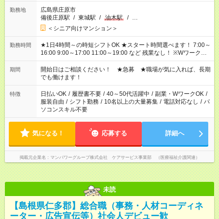
広島県庄原市
勤務地
備後庄原駅
/
東城駅
/
油木駅
/
…
＜シニア向けマンション＞
★1日4時間～の時短シフトOK ★スタート時間選べます！ 7:00～
勤務時間
16:00 9:00～17:00 11:00～19:00 など 残業なし！ ※Wワークの
場合、他のお仕事と合わせ週40時間超の就業はご案内できませ
ん ※法令に基づき、週20時間以上勤務は社会保険への加入対象
開始日はご相談ください！ ★急募 ★職場が気に入れば、長期
期間
となります ※労働者派遣法（日雇い派遣の原則禁止）により、
でも働けます！
短時間・短期間の就業はご案内が難しい場合があります
日払いOK
/
履歴書不要
/
40～50代活躍中
/
副業・WワークOK
/
特徴
服装自由
/
シフト勤務
/
10名以上の大量募集
/
電話対応なし
/
パ
ソコンスキル不要
気になる！
応募する
詳細へ
掲載元企業名
マンパワーグループ株式会社 ケアサービス事業部 （医療福祉介護関連）
未読
【島根県仁多郡】総合職（事務・人材コーディネ
ーター・広告宣伝等）社会人デビュー歓