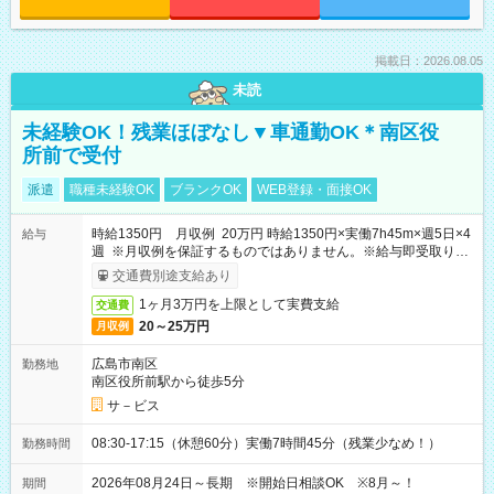
掲載日：2026.08.05
未読
未経験OK！残業ほぼなし▼車通勤OK＊南区役
所前で受付
派遣
職種未経験OK
ブランクOK
WEB登録・面接OK
時給1350円 月収例 20万円 時給1350円×実働7h45m×週5日×4
給与
週 ※月収例を保証するものではありません。※給与即受取りサ
ービス利用可（利用条件有）
交通費別途支給あり
1ヶ月3万円を上限として実費支給
交通費
20～25万円
月収例
広島市南区
勤務地
南区役所前駅から徒歩5分
サ－ビス
08:30-17:15（休憩60分）実働7時間45分（残業少なめ！）
勤務時間
2026年08月24日～長期 ※開始日相談OK ※8月～！
期間