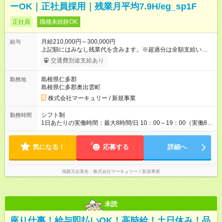
ーOK｜正社員採用｜残業月平均7.9H/eg_sp1F
正社員
職種未経験OK
月給210,000円～300,000円
給与
上記額にはみなし残業代を含みます。※超過分は全額支給いたし
ます。 みなし残業代 14,616円／月 みなし残業時間 10時間／月
交通費別途支給あり
※能力やスキルを考慮の上、当社規程により決定します。 ーー
ーーーーーーー 年に2回の昇給あり！ ーーーーーーーーー 半年
島根県仁多郡
勤務地
に1回の「年次昇給」があり、仕事での成果にあわせて昇給しま
島根県仁多郡奥出雲町
す。特に頑張っている人は、上長の裁量でさらにプラスの昇給
となることも。努力や成長が収入につながる環境です。 【試用
株式会社マーキュリー / 新規事業
期間】試用期間あり 試用期間の長さ：3ヶ月 雇用形態、給与は
本採用時と同じです。
シフト制
勤務時間
1日あたりの実働時間：最大8時間/日 10：00～19：00（実働8時
間／休憩1時間） ※勤務地により、異なる場合あり ＼残業は月平
均7.9時間と、業界内でも少なめ！／ 会社で残業時間を管理して
気になる！
おり、より働きやすい環境になるよう「働き方改革」を推進中
応募する
詳細へ
です！プライベートを充実させたい方、メリハリをつけて活躍
していきたい方、ぜひご応募ください♪
掲載元企業名
株式会社マーキュリー / 新規事業
未読
座り仕事！給与即払いOK！高時給！土日休み！品