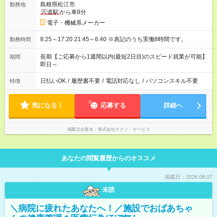
島根県松江市
勤務地
宍道駅
から車8分
電子・機械系メーカー
8:25～17:20 21:45～6:40 ※表記のうち実働8時間です。
勤務時間
長期【ご応募から1週間以内(最短2日目)のスピード就業が可能】
期間
即日～
日払いOK
/
履歴書不要
/
電話対応なし
/
パソコンスキル不要
特徴
気になる！
応募する
詳細へ
掲載元企業名
株式会社テクノ・サービス
あなたの閲覧履歴からのオススメ
掲載日：2026.08.07
未読
＼病院に疲れたあなたへ！／施設でおばあちゃ