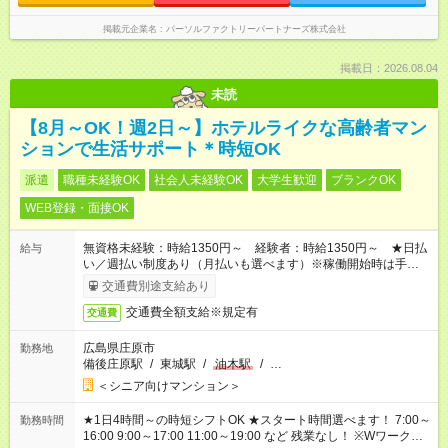
掲載元企業名
パーソルファクトリーパートナーズ株式会社
掲載日：2026.08.04
未読
【8月～OK！週2日～】ホテルライクな高齢者マン
ションで生活サポート＊時短OK
派遣
職種未経験OK
社会人未経験OK
大学生歓迎
ブランクOK
WEB登録・面接OK
無資格未経験：時給1350円～ 経験者：時給1350円～ ★日払
給与
い／週払い制度あり（月払いも選べます）※稼働開始時は手続き
完了次第のお支払いとなります。
交通費別途支給あり
交通費全額支給※規定有
交通費
広島県庄原市
勤務地
備後庄原駅
/
東城駅
/
油木駅
/
…
＜シニア向けマンション＞
★1日4時間～の時短シフトOK ★スタート時間選べます！ 7:00～
勤務時間
16:00 9:00～17:00 11:00～19:00 など 残業なし！ ※Wワークの