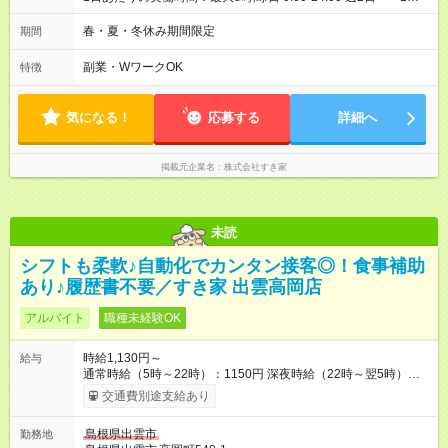
2h～OK ＜シフト例＞ 〇朝帯 5:00-9:00 〇昼帯 9:00-14:00 〇午
後帯 14:00-18:00 〇夜帯 18:00-22:00 〇深夜帯 22:00-翌5:00 基
春・夏・冬休み期間限定
期間
本は固定シフトですが家庭の都合などイレギュラーには対応し
ます♪
副業・WワークOK
特徴
気になる！
応募する
詳細へ
掲載元企業名
株式会社すき家
未読
シフトも柔軟♪自動化でカンタン接客◎！食事補助
あり♪履歴書不要／すき家 出雲高岡店
アルバイト
職種未経験OK
時給1,130円～
給与
通常時給（5時～22時）：1150円 深夜時給（22時～翌5時）：
1438円 高校生時給：1130円 【特別手当】早朝手当（5：00-9：
交通費別途支給あり
00）時給+150円 【試用期間】試用期間あり 試用期間の長さ：1
ヶ月 雇用形態、給与は本採用時と同じです。 試用期間の実態は
島根県出雲市
勤務地
30日（※条件変更なし）ですが、切り上げで一ヶ月とさせてい