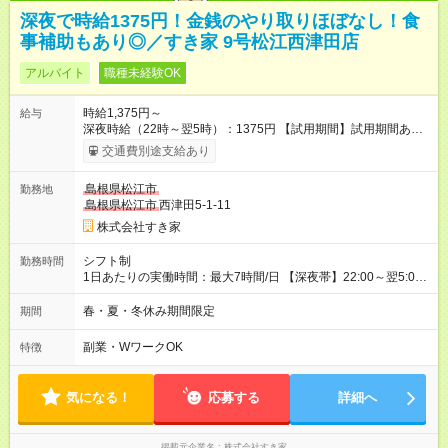
深夜で時給1375円！金銭のやり取りほぼなし！食
事補助もあり◎／すき家 9号松江西津田店
アルバイト
職種未経験OK
時給1,375円～
給与
深夜時給（22時～翌5時）：1375円 【試用期間】試用期間あり
試用期間の長さ：1ヶ月 雇用形態、給与は本採用時と同じです。
交通費別途支給あり
試用期間の実態は30日（※条件変更なし）ですが、切り上げで
一ヶ月とさせていただきます。 研修制度あり：15時間(研修中も
島根県松江市
勤務地
同時給）
島根県松江市
西津田5-1-11
株式会社すき家
シフト制
勤務時間
1日あたりの実働時間：最大7時間/日 【深夜帯】22:00～翌5:00
週2日～・1日2h～OK◎ ※22:00から翌5:00までは18歳以上の方
のみ勤務可能です（18歳未満の深夜業務禁止のため） ★深夜で
春・夏・冬休み期間限定
期間
も安心して働けます★ すき家では、ワンオペを禁止していま
す。 必ず、2名以上での勤務を行いますので、安心して働けま
副業・WワークOK
特徴
す。
気になる！
応募する
詳細へ
掲載元企業名
株式会社すき家