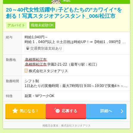
20～40代女性活躍中♪子どもたちの”カワイイ”を
創る！写真スタジオアシスタント_006/松江市
アルバイト
職種未経験OK
時給1,040円～
給与
時給 1，040円以上 ※土日祝は時給UP！⇒【時給1，090円】に♪
※交通費もしっかり支給（月30,000円まで） 【時給UPのチャン
交通費別途支給あり
スもたくさん！やりがいも◎】 頑張りはちゃ～んと時給に反映
します！ 《チャンス１》準社員になると… 週24ｈ以上（土日祝
島根県松江市
勤務地
含む）のシフトインで 「準社員」に！⇒ 時給30円UP！ 《チャ
島根県松江市
学園2-21-22（最寄り駅：松江）
ンス２》社内資格をGETすると… 年2回の昇格審査クリアで、
専門スキルをGET！⇒ 時給100円以上UPも夢じゃない！ 【急な
株式会社スタジオアリス
出費も怖くない♪前給制度あり】 「今月ピンチかも…」そんな時
も大丈夫！ 働いた分のお給料の一部を、 給料日前に受け取れる
シフト制
勤務時間
嬉しい制度です。 【試用期間】試用期間あり 試用期間の長さ：
1日あたりの実働時間：最大7時間/日 9:00～19:00で実働4ｈ～ ◆
3ヶ月 雇用形態、給与は本採用時と同じです。
週2日～・1日4ｈ～OK ◆土日祝勤務できる方歓迎
副業・WワークOK
特徴
気になる！
応募する
詳細へ
掲載元企業名
株式会社スタジオアリス