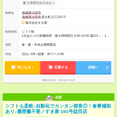
1413円 高校生時給：1080円 【特別手当】早朝手当（5：00-9：
交通費別途支給あり
00）時給+150円 【試用期間】試用期間あり 試用期間の長さ：1
ヶ月 雇用形態、給与は本採用時と同じです。 試用期間の実態は
島根県大田市
勤務地
30日（※条件変更なし）ですが、切り上げで一ヶ月とさせてい
島根県大田市
長久町土江103-3
ただきます。 研修制度あり：15時間(研修中も同時給）
株式会社すき家
シフト制
勤務時間
1日あたりの実働時間：最大8時間/日 0:00-24:00 週2日～・1日
2h～OK ＜シフト例＞ 〇朝帯 5:00-9:00 〇昼帯 9:00-14:00 〇午
後帯 14:00-18:00 〇夜帯 18:00-22:00 〇深夜帯 22:00-翌5:00 基
春・夏・冬休み期間限定
期間
本は固定シフトですが家庭の都合などイレギュラーには対応し
ます♪
日払いOK / 副業・WワークOK
特徴
気になる！
応募する
詳細へ
掲載元企業名
株式会社すき家
未読
シフトも柔軟♪自動化でカンタン接客◎！食事補助
あり♪履歴書不要／すき家 191号益田店