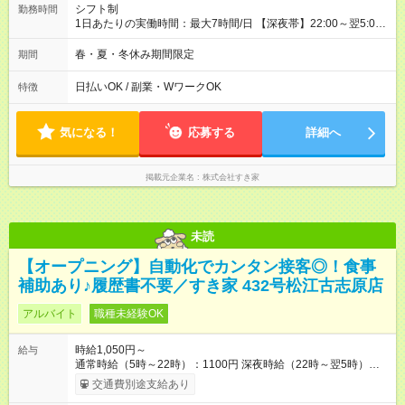
シフト制
勤務時間
1日あたりの実働時間：最大7時間/日 【深夜帯】22:00～翌5:00
週2日～・1日2h～OK◎ ※22:00から翌5:00までは18歳以上の方
のみ勤務可能です（18歳未満の深夜業務禁止のため） ★深夜で
春・夏・冬休み期間限定
期間
も安心して働けます★ すき家では、ワンオペを禁止していま
す。 必ず、2名以上での勤務を行いますので、安心して働けま
日払いOK / 副業・WワークOK
特徴
す。
気になる！
応募する
詳細へ
掲載元企業名
株式会社すき家
未読
【オープニング】自動化でカンタン接客◎！食事
補助あり♪履歴書不要／すき家 432号松江古志原店
アルバイト
職種未経験OK
時給1,050円～
給与
通常時給（5時～22時）：1100円 深夜時給（22時～翌5時）：
1375円 高校生時給：1050円 【オープン手当】時給＋100円 └
交通費別途支給あり
オープン手当て込み通常時給（5時～22時）：1200円 └オー