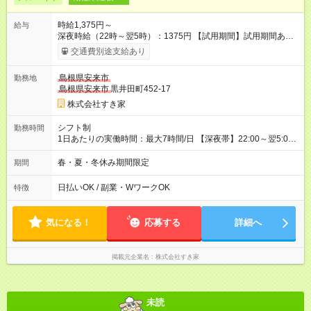
時給1,375円～
給与
深夜時給（22時～翌5時）：1375円 【試用期間】試用期間あり
試用期間の長さ：1ヶ月 雇用形態、給与は本採用時と同じです。
交通費別途支給あり
試用期間の実態は30日（※条件変更なし）ですが、切り上げで
一ヶ月とさせていただきます。 研修制度あり：15時間(研修中も
島根県安来市
勤務地
同時給）
島根県安来市
黒井田町452-17
株式会社すき家
シフト制
勤務時間
1日あたりの実働時間：最大7時間/日 【深夜帯】22:00～翌5:00
週2日～・1日2h～OK◎ ※22:00から翌5:00までは18歳以上の方
のみ勤務可能です（18歳未満の深夜業務禁止のため） ★深夜で
春・夏・冬休み期間限定
期間
も安心して働けます★ すき家では、ワンオペを禁止していま
す。 必ず、2名以上での勤務を行いますので、安心して働けま
日払いOK / 副業・WワークOK
特徴
す。
気になる！
応募する
詳細へ
掲載元企業名
株式会社すき家
未読