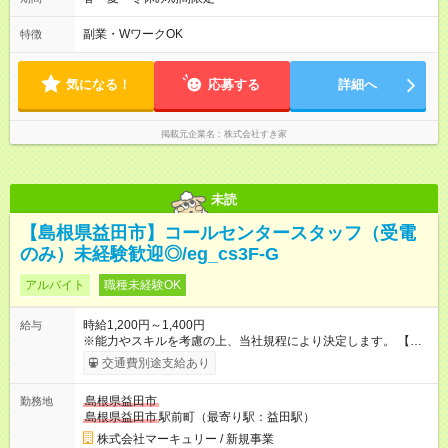
相談くださいね♪
副業・WワークOK
特徴
気になる！
応募する
詳細へ
掲載元企業名
株式会社すき家
未読
【島根県益田市】コールセンタースタッフ（受電
のみ）未経験歓迎◎/eg_cs3F-G
アルバイト
職種未経験OK
時給1,200円～1,400円
給与
※能力やスキルを考慮の上、当社規程により決定します。 【試
用期間】試用期間あり 試用期間の長さ：3ヶ月 雇用形態、給与
交通費別途支給あり
は本採用時と同じです。
島根県益田市
勤務地
島根県益田市
駅前町（最寄り駅：益田駅）
株式会社マーキュリー / 新規事業