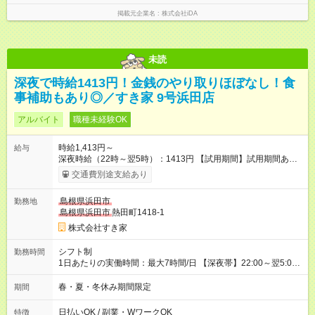
掲載元企業名
株式会社iDA
未読
深夜で時給1413円！金銭のやり取りほぼなし！食
事補助もあり◎／すき家 9号浜田店
アルバイト
職種未経験OK
時給1,413円～
給与
深夜時給（22時～翌5時）：1413円 【試用期間】試用期間あり
試用期間の長さ：1ヶ月 雇用形態、給与は本採用時と同じです。
交通費別途支給あり
試用期間の実態は30日（※条件変更なし）ですが、切り上げで
一ヶ月とさせていただきます。 研修制度あり：15時間(研修中も
島根県浜田市
勤務地
同時給）
島根県浜田市
熱田町1418-1
株式会社すき家
シフト制
勤務時間
1日あたりの実働時間：最大7時間/日 【深夜帯】22:00～翌5:00
週2日～・1日2h～OK◎ ※22:00から翌5:00までは18歳以上の方
のみ勤務可能です（18歳未満の深夜業務禁止のため） ★深夜で
春・夏・冬休み期間限定
期間
も安心して働けます★ すき家では、ワンオペを禁止していま
す。 必ず、2名以上での勤務を行いますので、安心して働けま
日払いOK / 副業・WワークOK
特徴