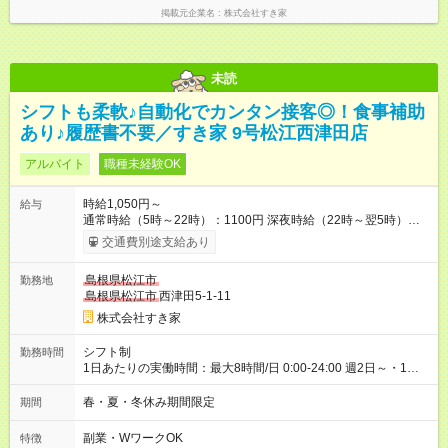
掲載元企業名
株式会社すき家
未読
シフトも柔軟♪自動化でカンタン接客◎！食事補助
あり♪履歴書不要／すき家 9号松江西津田店
アルバイト
職種未経験OK
時給1,050円～
給与
通常時給（5時～22時）：1100円 深夜時給（22時～翌5時）：
1375円 高校生時給：1050円 【特別手当】早朝手当（5：00-9：
交通費別途支給あり
00）時給+150円 【試用期間】試用期間あり 試用期間の長さ：1
ヶ月 雇用形態、給与は本採用時と同じです。 試用期間の実態は
島根県松江市
勤務地
30日（※条件変更なし）ですが、切り上げで一ヶ月とさせてい
島根県松江市
西津田5-1-11
ただきます。 研修制度あり：15時間(研修中も同時給）
株式会社すき家
シフト制
勤務時間
1日あたりの実働時間：最大8時間/日 0:00-24:00 週2日～・1日
2h～OK ＜シフト例＞ 〇朝帯 5:00-9:00 〇昼帯 9:00-14:00 〇午
後帯 14:00-18:00 〇夜帯 18:00-22:00 〇深夜帯 22:00-翌5:00 基
春・夏・冬休み期間限定
期間
本は固定シフトですが家庭の都合などイレギュラーには対応し
ます♪
副業・WワークOK
特徴