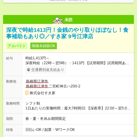
未読
深夜で時給1413円！金銭のやり取りほぼなし！食
事補助もあり◎／すき家 9号江津店
アルバイト
職種未経験OK
時給1,413円～
給与
深夜時給（22時～翌5時）：1413円 【試用期間】試用期間あり
試用期間の長さ：1ヶ月 雇用形態、給与は本採用時と同じです。
交通費別途支給あり
試用期間の実態は30日（※条件変更なし）ですが、切り上げで
一ヶ月とさせていただきます。 研修制度あり：15時間(研修中も
島根県江津市
勤務地
同時給）
島根県江津市
二宮町神主ハ200-2
株式会社すき家
シフト制
勤務時間
1日あたりの実働時間：最大7時間/日 【深夜帯】22:00～翌5:00
週2日～・1日2h～OK◎ ※22:00から翌5:00までは18歳以上の方
のみ勤務可能です（18歳未満の深夜業務禁止のため） ★深夜で
春・夏・冬休み期間限定
期間
も安心して働けます★ すき家では、ワンオペを禁止していま
す。 必ず、2名以上での勤務を行いますので、安心して働けま
日払いOK / 副業・WワークOK
特徴
す。