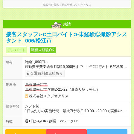
掲載元企業名
株式会社スタジオアリス
未読
接客スタッフ♪≪土日バイト≫未経験◎撮影アシス
タント_006/松江市
アルバイト
職種未経験OK
時給1,090円～
給与
通勤費実費支給※月額15,000円まで ～年2回行われる昇格審査
に合格し、社内資格を有すると時給100円以上アップ！～ 【試
交通費別途支給あり
用期間】試用期間あり 試用期間の長さ：3ヶ月 雇用形態、給与
は本採用時と同じです。
島根県松江市
勤務地
島根県松江市
学園2-21-22（最寄り駅：松江）
株式会社スタジオアリス
シフト制
勤務時間
1日あたりの実働時間：最大7時間/日 10:00～20:00で実働4ｈ～
◎日祝勤務できる方歓迎
週1日からOK / 副業・WワークOK
特徴