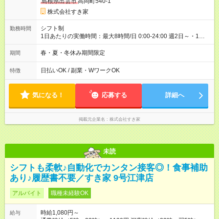
島根県出雲市
高岡町540-1
ただきます。 研修制度あり：15時間(研修中も同時給）
株式会社すき家
シフト制
勤務時間
1日あたりの実働時間：最大8時間/日 0:00-24:00 週2日～・1日
2h～OK ＜シフト例＞ 〇朝帯 5:00-9:00 〇昼帯 9:00-14:00 〇午
後帯 14:00-18:00 〇夜帯 18:00-22:00 〇深夜帯 22:00-翌5:00 基
春・夏・冬休み期間限定
期間
本は固定シフトですが家庭の都合などイレギュラーには対応し
ます♪
日払いOK / 副業・WワークOK
特徴
気になる！
応募する
詳細へ
掲載元企業名
株式会社すき家
未読
シフトも柔軟♪自動化でカンタン接客◎！食事補助
あり♪履歴書不要／すき家 9号江津店
アルバイト
職種未経験OK
時給1,080円～
給与