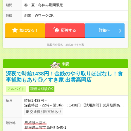
のみ勤務可能です（18歳未満の深夜業務禁止のため） ★深夜で
春・夏・冬休み期間限定
期間
も安心して働けます★ すき家では、ワンオペを禁止していま
す。 必ず、2名以上での勤務を行いますので、安心して働けま
副業・WワークOK
特徴
す。
気になる！
応募する
詳細へ
掲載元企業名
株式会社すき家
未読
深夜で時給1438円！金銭のやり取りほぼなし！食
事補助もあり◎／すき家 出雲高岡店
アルバイト
職種未経験OK
時給1,438円～
給与
深夜時給（22時～翌5時）：1438円 【試用期間】試用期間あり
試用期間の長さ：1ヶ月 雇用形態、給与は本採用時と同じです。
交通費別途支給あり
試用期間の実態は30日（※条件変更なし）ですが、切り上げで
一ヶ月とさせていただきます。 研修制度あり：15時間(研修中も
島根県出雲市
勤務地
同時給）
島根県出雲市
高岡町540-1