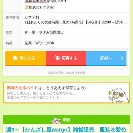
島根県出雲市
駅南町2-5-1
株式会社すき家
シフト制
勤務時間
1日あたりの実働時間：最大7時間/日 【深夜帯】22:00～翌5:00
週2日～・1日2h～OK◎ ※22:00から翌5:00までは18歳以上の方
のみ勤務可能です（18歳未満の深夜業務禁止のため） ★深夜で
春・夏・冬休み期間限定
期間
も安心して働けます★ すき家では、ワンオペを禁止していま
す。 必ず、2名以上での勤務を行いますので、安心して働けま
副業・WワークOK
特徴
す。
気になる！
応募する
詳細へ
掲載元企業名
株式会社すき家
興味のあるバイト
は、とりあえず保存しよう♪
保存した求人は、後からまとめて応募できるよ。
企業からアプローチが届くことも！
未読
週3～【かんざし屋wargo】雑貨販売 服装＆髪色