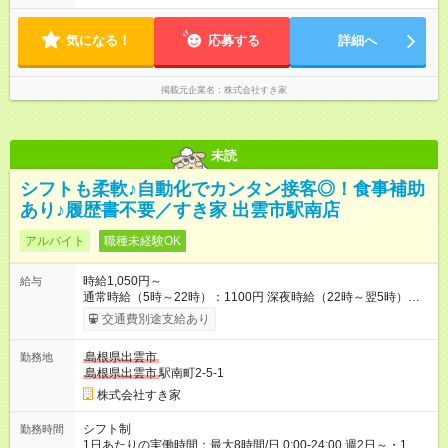
気になる！
応募する
詳細へ
掲載元企業名
株式会社すき家
未読
シフトも柔軟♪自動化でカンタン接客◎！食事補助
あり♪履歴書不要／すき家 出雲市駅南店
アルバイト
職種未経験OK
時給1,050円～
給与
通常時給（5時～22時）：1100円 深夜時給（22時～翌5時）：
1375円 高校生時給：1050円 【特別手当】早朝手当（5：00-9：
交通費別途支給あり
00）時給+150円 【試用期間】試用期間あり 試用期間の長さ：1
ヶ月 雇用形態、給与は本採用時と同じです。 試用期間の実態は
島根県出雲市
勤務地
30日（※条件変更なし）ですが、切り上げで一ヶ月とさせてい
島根県出雲市
駅南町2-5-1
ただきます。 研修制度あり：15時間(研修中も同時給）
株式会社すき家
シフト制
勤務時間
1日あたりの実働時間：最大8時間/日 0:00-24:00 週2日～・1日