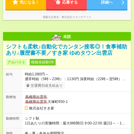
気になる！
応募する
詳細へ
掲載元企業名
株式会社スタジオアリス
未読
シフトも柔軟♪自動化でカンタン接客◎！食事補助
あり♪履歴書不要／すき家 ゆめタウン出雲店
アルバイト
職種未経験OK
時給1,080円～
給与
通常時給（5時～22時）：1130円 深夜時給（22時～翌5時）：
1413円 高校生時給：1080円 【試用期間】試用期間あり 試用期
交通費別途支給あり
間の長さ：1ヶ月 雇用形態、給与は本採用時と同じです。 試用
期間の実態は30日（※条件変更なし）ですが、切り上げで一ヶ
島根県出雲市
勤務地
月とさせていただきます。 研修制度あり：15時間(研修中も同時
島根県出雲市
大塚町650-1
給）
株式会社すき家
シフト制
勤務時間
1日あたりの実働時間：最大8時間/日 9:00-22:00 週2日～・1日
2h～OK◎ 基本は固定シフトですが、学校の試験や家庭の都合な
どイレギュラーにはもちろん対応します。 その際はお気軽にご
春・夏・冬休み期間限定
期間