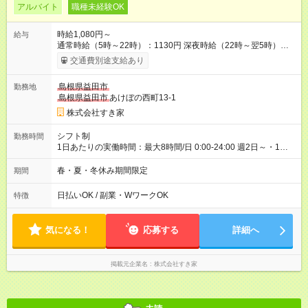
アルバイト
職種未経験OK
時給1,080円～
給与
通常時給（5時～22時）：1130円 深夜時給（22時～翌5時）：
1413円 高校生時給：1080円 【特別手当】早朝手当（5：00-9：
交通費別途支給あり
00）時給+150円 【試用期間】試用期間あり 試用期間の長さ：1
ヶ月 雇用形態、給与は本採用時と同じです。 試用期間の実態は
島根県益田市
勤務地
30日（※条件変更なし）ですが、切り上げで一ヶ月とさせてい
島根県益田市
あけぼの西町13-1
ただきます。 研修制度あり：15時間(研修中も同時給）
株式会社すき家
シフト制
勤務時間
1日あたりの実働時間：最大8時間/日 0:00-24:00 週2日～・1日
2h～OK ＜シフト例＞ 〇朝帯 5:00-9:00 〇昼帯 9:00-14:00 〇午
後帯 14:00-18:00 〇夜帯 18:00-22:00 〇深夜帯 22:00-翌5:00 基
春・夏・冬休み期間限定
期間
本は固定シフトですが家庭の都合などイレギュラーには対応し
ます♪
日払いOK / 副業・WワークOK
特徴
気になる！
応募する
詳細へ
掲載元企業名
株式会社すき家