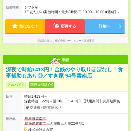
シフト制
勤務時間
1日あたりの実働時間：最大8時間/日 10:00～19:00 ■週4日～勤
務OK ■1日6時間～勤務OK ■時短勤務OK（10:00～17:00）
気になる！
応募する
詳細へ
掲載元企業名
株式会社マーキュリー / 新規事業
未読
深夜で時給1413円！金銭のやり取りほぼなし！食
事補助もあり◎／すき家 54号雲南店
アルバイト
職種未経験OK
時給1,413円～
給与
深夜時給（22時～翌5時）：1413円 【試用期間】試用期間あり
試用期間の長さ：1ヶ月 雇用形態、給与は本採用時と同じです。
交通費別途支給あり
試用期間の実態は30日（※条件変更なし）ですが、切り上げで
一ヶ月とさせていただきます。 研修制度あり：15時間(研修中も
島根県雲南市
勤務地
同時給）
島根県雲南市
三刀屋町三刀屋22番地1
株式会社すき家