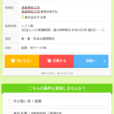
00）時給+150円 【試用期間】試用期間あり 試用期間の長さ：1
ヶ月 雇用形態、給与は本採用時と同じです。 試用期間の実態は
島根県松江市
勤務地
30日（※条件変更なし）ですが、切り上げで一ヶ月とさせてい
島根県松江市
東朝日町151
ただきます。 研修制度あり：15時間(研修中も同時給）
株式会社すき家
シフト制
勤務時間
1日あたりの実働時間：最大8時間/日 8:00-22:00 週2日～・1日
2h～OK◎ 基本は固定シフトですが、学校の試験や家庭の都合な
どイレギュラーにはもちろん対応します。 その際はお気軽にご
春・夏・冬休み期間限定
期間
相談くださいね♪
副業・WワークOK
特徴
気になる！
応募する
詳細へ
掲載元企業名
株式会社すき家
こちらの条件も追加しませんか？
今が狙い目！急募
来社不要！WEB登録／面接OK