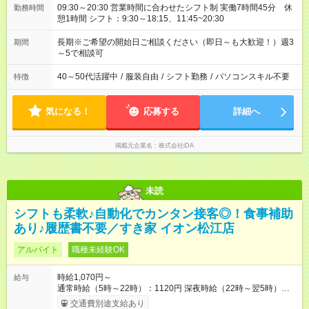
09:30～20:30 営業時間に合わせたシフト制 実働7時間45分 休
勤務時間
憩1時間 シフト：9:30～18:15、11:45~20:30
長期※ご希望の開始日ご相談ください（即日～も大歓迎！）週3
期間
～5で相談可
40～50代活躍中
/
服装自由
/
シフト勤務
/
パソコンスキル不要
特徴
気になる！
応募する
詳細へ
掲載元企業名
株式会社iDA
未読
シフトも柔軟♪自動化でカンタン接客◎！食事補助
あり♪履歴書不要／すき家 イオン松江店
アルバイト
職種未経験OK
時給1,070円～
給与
通常時給（5時～22時）：1120円 深夜時給（22時～翌5時）：
1400円 高校生時給：1070円 【特別手当】早朝手当（5：00-9：
交通費別途支給あり