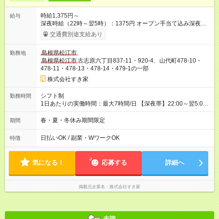
時給1,375円～
給与
深夜時給（22時～翌5時）：1375円 オープン手当て込み深夜時
給（22時～翌5時）：1500円 【オープン手当期間】
交通費別途支給あり
2026/10/01~2026/12/31 【試用期間】試用期間あり 試用期間の
長さ：1ヶ月 雇用形態、給与は本採用時と同じです。 試用期間
島根県松江市
勤務地
の実態は30日（※条件変更なし）ですが、切り上げで一ヶ月と
島根県松江市
古志原六丁目837-11・920-4、山代町478-10・
させていただきます。 研修制度あり：15時間(研修中も同時給）
478-11・478-13・478-14・479-1の一部
株式会社すき家
シフト制
勤務時間
1日あたりの実働時間：最大7時間/日 【深夜帯】22:00～翌5:00
週2日～・1日2h～OK◎ ※22:00から翌5:00までは18歳以上の方
のみ勤務可能です（18歳未満の深夜業務禁止のため） ★深夜で
春・夏・冬休み期間限定
期間
も安心して働けます★ すき家では、ワンオペを禁止していま
す。 必ず、2名以上での勤務を行いますので、安心して働けま
日払いOK / 副業・WワークOK
特徴
す。
気になる！
応募する
詳細へ
掲載元企業名
株式会社すき家
未読