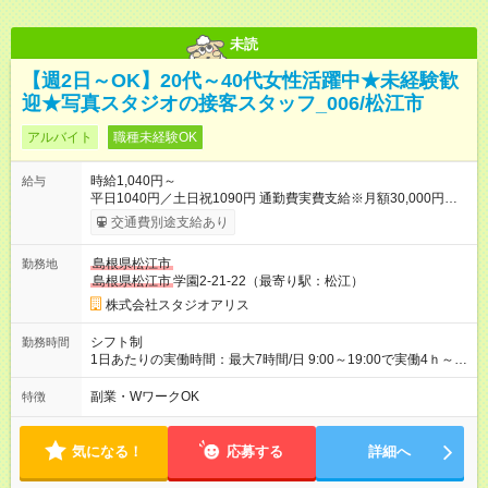
未読
【週2日～OK】20代～40代女性活躍中★未経験歓
迎★写真スタジオの接客スタッフ_006/松江市
アルバイト
職種未経験OK
時給1,040円～
給与
平日1040円／土日祝1090円 通勤費実費支給※月額30,000円まで
■弊社の準社員へステップアップすると時給30円UP!!■ 準社員
交通費別途支給あり
とは… ・開店又は閉店作業が可能な方で1週間で24時間以上
（土日祝含む）シフトに入れる方 ～年2回行われる昇格審査に合
島根県松江市
勤務地
格し、社内資格を有すると時給100円以上アップ！～ 【試用期
島根県松江市
学園2-21-22（最寄り駅：松江）
間】試用期間あり 試用期間の長さ：3ヶ月 雇用形態、給与は本
採用時と同じです。
株式会社スタジオアリス
シフト制
勤務時間
1日あたりの実働時間：最大7時間/日 9:00～19:00で実働4ｈ～ ◆
週2日～・1日4ｈ～OK ◆土日祝勤務できる方歓迎
副業・WワークOK
特徴
気になる！
応募する
詳細へ