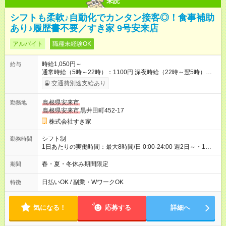
未読
シフトも柔軟♪自動化でカンタン接客◎！食事補助
あり♪履歴書不要／すき家 9号安来店
アルバイト
職種未経験OK
時給1,050円～
給与
通常時給（5時～22時）：1100円 深夜時給（22時～翌5時）：
1375円 高校生時給：1050円 【特別手当】早朝手当（5：00-9：
交通費別途支給あり
00）時給+150円 【試用期間】試用期間あり 試用期間の長さ：1
ヶ月 雇用形態、給与は本採用時と同じです。 試用期間の実態は
島根県安来市
勤務地
30日（※条件変更なし）ですが、切り上げで一ヶ月とさせてい
島根県安来市
黒井田町452-17
ただきます。 研修制度あり：15時間(研修中も同時給）
株式会社すき家
シフト制
勤務時間
1日あたりの実働時間：最大8時間/日 0:00-24:00 週2日～・1日
2h～OK ＜シフト例＞ 〇朝帯 5:00-9:00 〇昼帯 9:00-14:00 〇午
後帯 14:00-18:00 〇夜帯 18:00-22:00 〇深夜帯 22:00-翌5:00 基
春・夏・冬休み期間限定
期間
本は固定シフトですが家庭の都合などイレギュラーには対応し
ます♪
日払いOK / 副業・WワークOK
特徴
気になる！
応募する
詳細へ