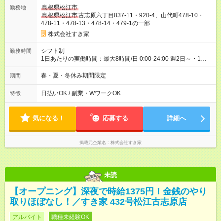
プン手当て込み深夜時給（22時～翌5時）：1500円 └オープ
島根県松江市
勤務地
ン手当て込み高校生時給：1150円 【オープン手当期間】
島根県松江市
古志原六丁目837-11・920-4、山代町478-10・
2026/10/01~2026/12/31 【特別手当】早朝手当（5：00-9：
478-11・478-13・478-14・479-1の一部
00）時給+150円 【試用期間】試用期間あり 試用期間の長さ：1
ヶ月 雇用形態、給与は本採用時と同じです。 試用期間の実態は
株式会社すき家
30日（※条件変更なし）ですが、切り上げで一ヶ月とさせてい
ただきます。 研修制度あり：15時間(研修中も同時給）
シフト制
勤務時間
1日あたりの実働時間：最大8時間/日 0:00-24:00 週2日～・1日
2h～OK ＜シフト例＞ 〇朝帯 5:00-9:00 〇昼帯 9:00-14:00 〇午
後帯 14:00-18:00 〇夜帯 18:00-22:00 〇深夜帯 22:00-翌5:00 基
春・夏・冬休み期間限定
期間
本は固定シフトですが家庭の都合などイレギュラーには対応し
ます♪
日払いOK / 副業・WワークOK
特徴
気になる！
応募する
詳細へ
掲載元企業名
株式会社すき家
未読
【オープニング】深夜で時給1375円！金銭のやり
取りほぼなし！／すき家 432号松江古志原店
アルバイト
職種未経験OK