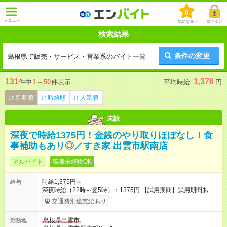
0
メニュー
気になる！
ログイン
検索結果
条件の変更
島根県で販売・サービス・営業系のバイト一覧
131
1,376
件中
1
～
50
件表示
平均時給:
円
新着順
時給順
人気順
未読
深夜で時給1375円！金銭のやり取りほぼなし！食
事補助もあり◎／すき家 出雲市駅南店
アルバイト
職種未経験OK
時給1,375円～
給与
深夜時給（22時～翌5時）：1375円 【試用期間】試用期間あり
試用期間の長さ：1ヶ月 雇用形態、給与は本採用時と同じです。
交通費別途支給あり
試用期間の実態は30日（※条件変更なし）ですが、切り上げで
一ヶ月とさせていただきます。 研修制度あり：15時間(研修中も
島根県出雲市
勤務地
同時給）