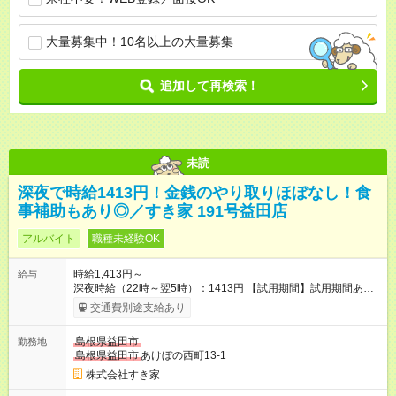
大量募集中！10名以上の大量募集
追加して再検索！
未読
深夜で時給1413円！金銭のやり取りほぼなし！食
事補助もあり◎／すき家 191号益田店
アルバイト
職種未経験OK
時給1,413円～
給与
深夜時給（22時～翌5時）：1413円 【試用期間】試用期間あり
試用期間の長さ：1ヶ月 雇用形態、給与は本採用時と同じです。
交通費別途支給あり
試用期間の実態は30日（※条件変更なし）ですが、切り上げで
一ヶ月とさせていただきます。 研修制度あり：15時間(研修中も
島根県益田市
勤務地
同時給）
島根県益田市
あけぼの西町13-1
株式会社すき家