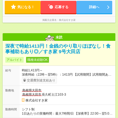
気になる！
応募する
詳細へ
掲載元企業名
株式会社すき家
未読
深夜で時給1413円！金銭のやり取りほぼなし！食
事補助もあり◎／すき家 9号大田店
アルバイト
職種未経験OK
時給1,413円～
給与
深夜時給（22時～翌5時）：1413円 【試用期間】試用期間あり
試用期間の長さ：1ヶ月 雇用形態、給与は本採用時と同じです。
交通費別途支給あり
試用期間の実態は30日（※条件変更なし）ですが、切り上げで
一ヶ月とさせていただきます。 研修制度あり：15時間(研修中も
島根県大田市
勤務地
同時給）
島根県大田市
長久町土江103-3
株式会社すき家
シフト制
勤務時間
1日あたりの実働時間：最大7時間/日 【深夜帯】22:00～翌5:00
週2日～・1日2h～OK◎ ※22:00から翌5:00までは18歳以上の方