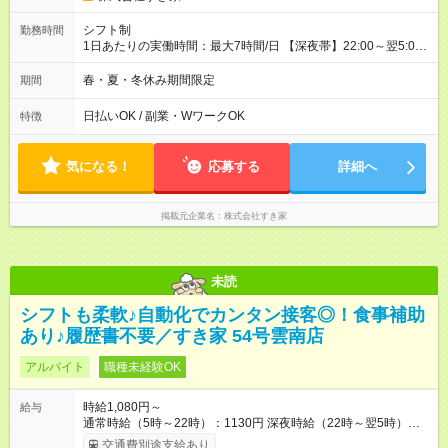
シフト制
勤務時間
1日あたりの実働時間：最大7時間/日 【深夜帯】22:00～翌5:00
週2日～・1日2h～OK◎ ※22:00から翌5:00までは18歳以上の方
のみ勤務可能です（18歳未満の深夜業務禁止のため） ★深夜で
春・夏・冬休み期間限定
期間
も安心して働けます★ すき家では、ワンオペを禁止していま
す。 必ず、2名以上での勤務を行いますので、安心して働けま
日払いOK / 副業・WワークOK
特徴
す。
気になる！
応募する
詳細へ
掲載元企業名
株式会社すき家
未読
シフトも柔軟♪自動化でカンタン接客◎！食事補助
あり♪履歴書不要／すき家 54号雲南店
アルバイト
職種未経験OK
時給1,080円～
給与
通常時給（5時～22時）：1130円 深夜時給（22時～翌5時）：
1413円 高校生時給：1080円 【特別手当】早朝手当（5：00-9：
交通費別途支給あり