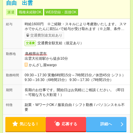
自由 出雲
派遣
職種未経験OK
WEB登録・面接OK
時給1600円 ※ご経験・スキルにより考慮致いたします。 スマ
給与
ホでかんたんに前払いで給与が受け取れます（※上限、条件あ
り）
交通費別途支給あり
交通費全額支給（規定あり）
交通費
島根県出雲市
勤務地
出雲大社前駅から徒歩10分
かんざし屋wargo
09:30～17:30 実働6時間15分～7時間15分／休憩45分 シフト）
勤務時間
9:30～16:30（6時間15分） 9:30～17:30（7時間15分）
長期のお仕事です。開始日はお気軽にご相談ください。（即日
期間
～可能な方も大歓迎！）
副業・WワークOK
/
服装自由
/
シフト勤務
/
パソコンスキル不
特徴
要
気になる！
応募する
詳細へ