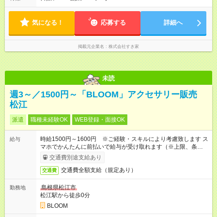
す。
気になる！
応募する
詳細へ
掲載元企業名
株式会社すき家
未読
週3～／1500円～「BLOOM」アクセサリー販売
松江
派遣
職種未経験OK
WEB登録・面接OK
時給1500円～1600円 ※ご経験・スキルにより考慮致します ス
給与
マホでかんたんに前払いで給与が受け取れます（※上限、条件
あり）
交通費別途支給あり
交通費全額支給（規定あり）
交通費
島根県松江市
勤務地
松江駅から徒歩0分
BLOOM