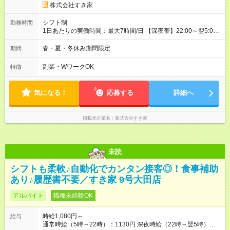
株式会社すき家
シフト制
勤務時間
1日あたりの実働時間：最大7時間/日 【深夜帯】22:00～翌5:00
週2日～・1日2h～OK◎ ※22:00から翌5:00までは18歳以上の方
のみ勤務可能です（18歳未満の深夜業務禁止のため） ★深夜で
春・夏・冬休み期間限定
期間
も安心して働けます★ すき家では、ワンオペを禁止していま
す。 必ず、2名以上での勤務を行いますので、安心して働けま
副業・WワークOK
特徴
す。
気になる！
応募する
詳細へ
掲載元企業名
株式会社すき家
未読
シフトも柔軟♪自動化でカンタン接客◎！食事補助
あり♪履歴書不要／すき家 9号大田店
アルバイト
職種未経験OK
時給1,080円～
給与
通常時給（5時～22時）：1130円 深夜時給（22時～翌5時）：