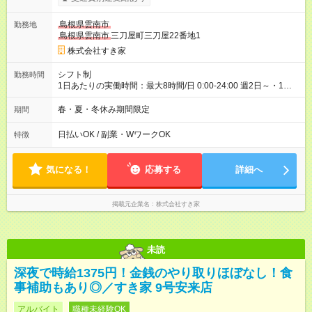
00）時給+150円 【試用期間】試用期間あり 試用期間の長さ：1
ヶ月 雇用形態、給与は本採用時と同じです。 試用期間の実態は
島根県雲南市
勤務地
30日（※条件変更なし）ですが、切り上げで一ヶ月とさせてい
島根県雲南市
三刀屋町三刀屋22番地1
ただきます。 研修制度あり：15時間(研修中も同時給）
株式会社すき家
シフト制
勤務時間
1日あたりの実働時間：最大8時間/日 0:00-24:00 週2日～・1日
2h～OK ＜シフト例＞ 〇朝帯 5:00-9:00 〇昼帯 9:00-14:00 〇午
後帯 14:00-18:00 〇夜帯 18:00-22:00 〇深夜帯 22:00-翌5:00 基
春・夏・冬休み期間限定
期間
本は固定シフトですが家庭の都合などイレギュラーには対応し
ます♪
日払いOK / 副業・WワークOK
特徴
気になる！
応募する
詳細へ
掲載元企業名
株式会社すき家
未読
深夜で時給1375円！金銭のやり取りほぼなし！食
事補助もあり◎／すき家 9号安来店
アルバイト
職種未経験OK