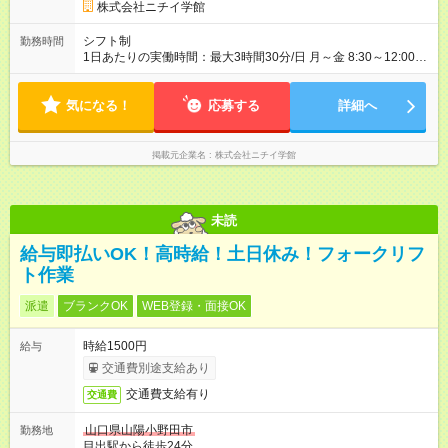
株式会社ニチイ学館
シフト制
勤務時間
1日あたりの実働時間：最大3時間30分/日 月～金 8:30～12:00
12:00～15:30 ※週5日（上記時間のシフト勤務） ※扶養内勤務可
※3人体制でのシフト勤務になります
気になる！
応募する
詳細へ
掲載元企業名
株式会社ニチイ学館
未読
給与即払いOK！高時給！土日休み！フォークリフ
ト作業
派遣
ブランクOK
WEB登録・面接OK
時給1500円
給与
交通費別途支給あり
交通費支給有り
交通費
山口県山陽小野田市
勤務地
目出駅から徒歩24分