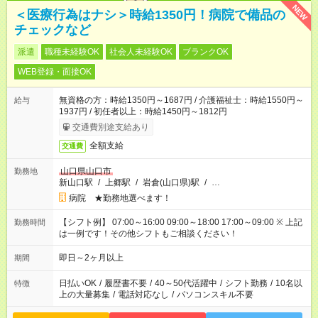
NEW
＜医療行為はナシ＞時給1350円！病院で備品の
チェックなど
派遣
職種未経験OK
社会人未経験OK
ブランクOK
WEB登録・面接OK
無資格の方：時給1350円～1687円 / 介護福祉士：時給1550円～
給与
1937円 / 初任者以上：時給1450円～1812円
交通費別途支給あり
全額支給
交通費
山口県山口市
勤務地
新山口駅
/
上郷駅
/
岩倉(山口県)駅
/
…
病院 ★勤務地選べます！
【シフト例】 07:00～16:00 09:00～18:00 17:00～09:00 ※ 上記
勤務時間
は一例です！その他シフトもご相談ください！
即日～2ヶ月以上
期間
日払いOK
/
履歴書不要
/
40～50代活躍中
/
シフト勤務
/
10名以
特徴
上の大量募集
/
電話対応なし
/
パソコンスキル不要