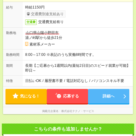
時給1150円
給与
交通費別途支給あり
交通費支給有り
交通費
山口県山陽小野田市
勤務地
湯ノ峠駅から徒歩21分
素材系メーカー
8:00～17:00 ※表記のうち実働8時間です。
勤務時間
長期【ご応募から1週間以内(最短2日目)のスピード就業が可能】
期間
即日～
日払いOK
/
履歴書不要
/
電話対応なし
/
パソコンスキル不要
特徴
気になる！
応募する
詳細へ
掲載元企業名
株式会社テクノ・サービス
こちらの条件も追加しませんか？