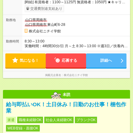
[時給] 有資格者：1100～1125円 無資格者：1050円 ★キャリア
アップ制度あり 進級により給与がアップします！ 【試用期間】
交通費別途支給あり
試用期間あり 試用期間の長さ：3ヶ月 雇用形態、給与は本採用
時と同じです。
山口県周南市
勤務地
山口県周南市
東山町6-28
株式会社ニチイ学館
8:30～13:00
勤務時間
実働時間：4時間30分/日 月～土 8:30～13:00 ※週3日／扶養内勤
務可
気になる！
応募する
詳細へ
掲載元企業名
株式会社ニチイ学館
未読
給与即払いOK！土日休み！日勤のお仕事！梱包作
業
派遣
職種未経験OK
社会人未経験OK
ブランクOK
WEB登録・面接OK