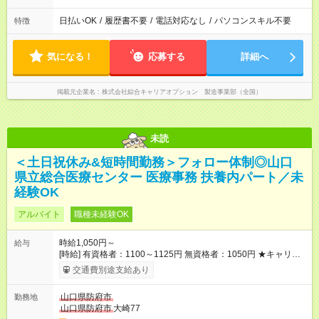
日払いOK
/
履歴書不要
/
電話対応なし
/
パソコンスキル不要
特徴
気になる！
応募する
詳細へ
掲載元企業名
株式会社綜合キャリアオプション 製造事業部（全国）
未読
＜土日祝休み&短時間勤務＞フォロー体制◎山口
県立総合医療センター 医療事務 扶養内パート／未
経験OK
アルバイト
職種未経験OK
時給1,050円～
給与
[時給] 有資格者：1100～1125円 無資格者：1050円 ★キャリア
アップ制度あり 進級により給与がアップします！ 【試用期間】
交通費別途支給あり
試用期間あり 試用期間の長さ：3ヶ月 雇用形態、給与は本採用
時と同じです。
山口県防府市
勤務地
山口県防府市
大崎77