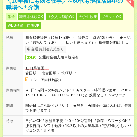
＼10年後にも残る仕事／～60代も現役活躍中の
職場へ＊介護
派遣
職種未経験OK
社会人未経験OK
大学生歓迎
ブランクOK
WEB登録・面接OK
無資格未経験：時給1350円～ 経験者：時給1350円～ ★日払
給与
い／週払い制度あり（月払いも選べます）※稼働開始時は手続き
完了次第のお支払いとなります。
交通費別途支給あり
交通費全額支給※規定有
交通費
山口県岩国市
勤務地
岩国駅
/
南岩国駅
/
玖珂駅
/
…
＜シニア向け施設＞
★1日4時間～の時短シフトOK ★スタート時間選べます！ 7:00～
勤務時間
16:00 9:00～17:00 11:00～19:00 など 残業なし！ ※Wワークの
場合、他のお仕事と合わせ週40時間超の就業はご案内できませ
ん ※法令に基づき、週20時間以上勤務は社会保険への加入対象
開始日はご相談ください！ ★急募 ★職場が気に入れば、長期
期間
となります ※労働者派遣法（日雇い派遣の原則禁止）により、
でも働けます！
短時間・短期間の就業はご案内が難しい場合があります
日払いOK
/
履歴書不要
/
40～50代活躍中
/
副業・WワークOK
/
特徴
服装自由
/
シフト勤務
/
10名以上の大量募集
/
電話対応なし
/
パ
ソコンスキル不要