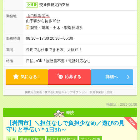
交通費規定内支給
交通費
山口県岩国市
勤務地
由宇駅から徒歩10分
製造・建築・土木・製造技術系
08:30～17:30 20:30～05:30
勤務時間
長期でお仕事できる方、大歓迎！
期間
日払いOK
/
履歴書不要
/
電話対応なし
特徴
気になる！
応募する
詳細へ
掲載元企業名
株式会社綜合キャリアオプション 製造事業部（全国）
掲載日：2026.08.08
未読
NEW
【岩国市】＼担任なしで負担少なめ／遊びの見
守りと手伝い＊1日3h～
派遣
職種未経験OK
社会人未経験OK
ブランクOK