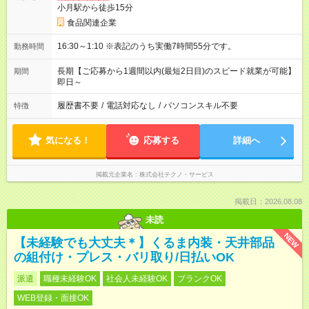
小月駅から徒歩15分
食品関連企業
16:30～1:10 ※表記のうち実働7時間55分です。
勤務時間
長期【ご応募から1週間以内(最短2日目)のスピード就業が可能】
期間
即日～
履歴書不要
/
電話対応なし
/
パソコンスキル不要
特徴
気になる！
応募する
詳細へ
掲載元企業名
株式会社テクノ・サービス
掲載日：2026.08.08
未読
NEW
【未経験でも大丈夫＊】くるま内装・天井部品
の組付け・プレス・バリ取り/日払いOK
派遣
職種未経験OK
社会人未経験OK
ブランクOK
WEB登録・面接OK