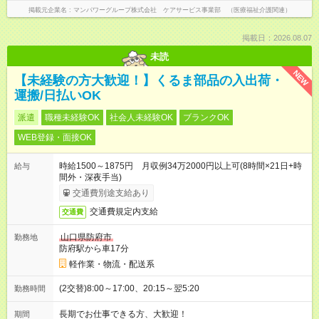
掲載元企業名
マンパワーグループ株式会社 ケアサービス事業部 （医療福祉介護関連）
掲載日：2026.08.07
未読
NEW
【未経験の方大歓迎！】くるま部品の入出荷・
運搬/日払いOK
派遣
職種未経験OK
社会人未経験OK
ブランクOK
WEB登録・面接OK
時給1500～1875円 月収例34万2000円以上可(8時間×21日+時
給与
間外・深夜手当)
交通費別途支給あり
交通費規定内支給
交通費
山口県防府市
勤務地
防府駅から車17分
軽作業・物流・配送系
(2交替)8:00～17:00、20:15～翌5:20
勤務時間
長期でお仕事できる方、大歓迎！
期間