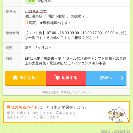
全額支給
交通費
山口県山口市
勤務地
湯田温泉駅
/
周防下郷駅
/
大歳駅
/
…
病院 ★勤務地選べます！
【シフト例】 07:00～16:00 09:00～18:00 17:00～09:00 ※ 上記
勤務時間
は一例です！その他シフトもご相談ください！
即日～2ヶ月以上
期間
日払いOK
/
履歴書不要
/
40～50代活躍中
/
シフト勤務
/
10名以
特徴
上の大量募集
/
電話対応なし
/
パソコンスキル不要
気になる！
応募する
詳細へ
掲載元企業名
株式会社ニッソーネット
興味のあるバイト
は、とりあえず保存しよう♪
保存した求人は、後からまとめて応募できるよ。
企業からアプローチが届くことも！
掲載日：2026.08.09