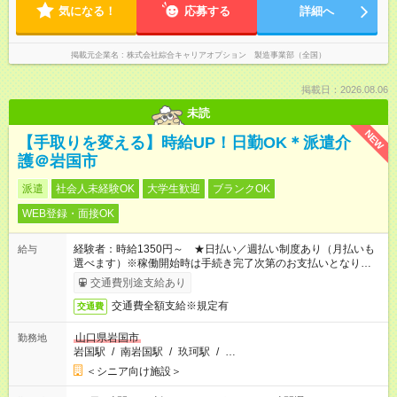
気になる！
応募する
詳細へ
掲載元企業名
株式会社綜合キャリアオプション 製造事業部（全国）
掲載日：2026.08.06
未読
NEW
【手取りを変える】時給UP！日勤OK＊派遣介
護＠岩国市
派遣
社会人未経験OK
大学生歓迎
ブランクOK
WEB登録・面接OK
経験者：時給1350円～ ★日払い／週払い制度あり（月払いも
給与
選べます）※稼働開始時は手続き完了次第のお支払いとなりま
す。
交通費別途支給あり
交通費全額支給※規定有
交通費
山口県岩国市
勤務地
岩国駅
/
南岩国駅
/
玖珂駅
/
…
＜シニア向け施設＞