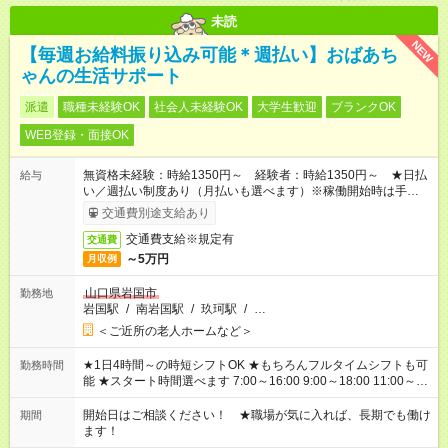
未読
NEW
【毎週お給料振り込み可能＊週払い】おばあち
ゃんの生活サポート
派遣
職種未経験OK
社会人未経験OK
大学生歓迎
ブランクOK
WEB登録・面接OK
無資格未経験：時給1350円～ 経験者：時給1350円～ ★日払
給与
い／週払い制度あり（月払いも選べます）※稼働開始時は手続き
完了次第のお支払いとなります。
交通費別途支給あり
交通費支給※規定有
交通費
～5万円
月収例
山口県岩国市
勤務地
岩国駅
/
南岩国駅
/
玖珂駅
/
…
＜ご近所の老人ホームなど＞
★1日4時間～の時短シフトOK ★もちろんフルタイムシフトも可
勤務時間
能 ★スタート時間選べます 7:00～16:00 9:00～18:00 11:00～
20:00 など 残業なし！ ※Wワークの場合、他のお仕事と合わせ
週40時間超の就業はご案内できません ※法令に基づき、週20時
開始日はご相談ください！ ★職場が気に入れば、長期でも働け
期間
間以上勤務は社会保険への加入対象となります ※労働者派遣法
ます！
（日雇い派遣の原則禁止）により、短時間・短期間の就業はご