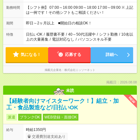
【シフト例】 07:00～16:00 09:00～18:00 17:00～09:00 ※ 上記
勤務時間
は一例です！その他シフトもご相談ください！
即日～2ヶ月以上 ■開始日の相談OK！
期間
日払いOK
/
履歴書不要
/
40～50代活躍中
/
シフト勤務
/
10名以
特徴
上の大量募集
/
電話対応なし
/
パソコンスキル不要
気になる！
応募する
詳細へ
掲載元企業名
株式会社ニッソーネット
掲載日：2026.08.08
未読
NEW
【経験者向けマイスターワーク！】組立・加
工・食品製造など/日払いOK
派遣
ブランクOK
WEB登録・面接OK
時給1350円
給与
交通費別途支給あり