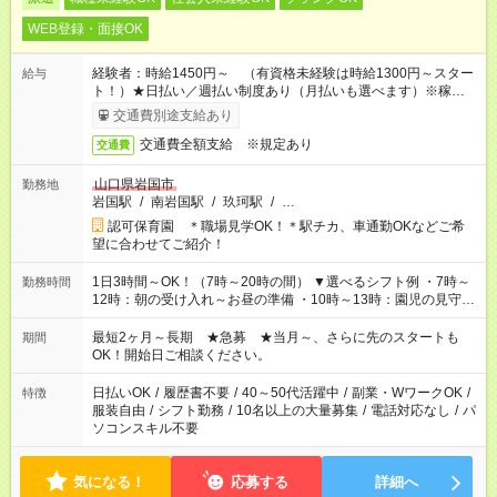
WEB登録・面接OK
経験者：時給1450円～ （有資格未経験は時給1300円～スター
給与
ト！）★日払い／週払い制度あり（月払いも選べます）※稼働開
始時は手続き完了次第のお支払いとなります★フルタイムできる
交通費別途支給あり
方は100円アップ！
交通費全額支給 ※規定あり
交通費
山口県岩国市
勤務地
岩国駅
/
南岩国駅
/
玖珂駅
/
…
認可保育園 ＊職場見学OK！＊駅チカ、車通勤OKなどご希
望に合わせてご紹介！
1日3時間～OK！（7時～20時の間） ▼選べるシフト例 ・7時～
勤務時間
12時：朝の受け入れ～お昼の準備 ・10時～13時：園児の見守り
～お昼の補助 ・9時～16時：帰りの会まで！子供の成長を見守
る ・15時～20時：夜のお迎えサポート ※残業なし！
最短2ヶ月～長期 ★急募 ★当月～、さらに先のスタートも
期間
OK！開始日ご相談ください。
日払いOK
/
履歴書不要
/
40～50代活躍中
/
副業・WワークOK
/
特徴
服装自由
/
シフト勤務
/
10名以上の大量募集
/
電話対応なし
/
パ
ソコンスキル不要
気になる！
応募する
詳細へ