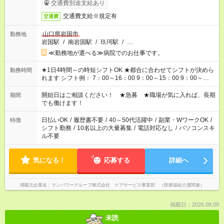
完了次第のお支払いとなります。
交通費別途支給あり
交通費支給※規定有
交通費
山口県岩国市
勤務地
岩国駅
/
南岩国駅
/
玖珂駅
/
…
≪勤務地が選べる≫病院でのお仕事です。
★1日4時間～の時短シフトOK ★都合に合わせてシフトが決めら
勤務時間
れます シフト例： 7：00～16：00 9：00～15：00 9：00～
18：00 11：00～20：00 など ※Wワークの場合、他のお仕事と
合わせ週40時間超の就業はご案内できません ※法令に基づき、
開始日はご相談ください！ ★急募 ★職場が気に入れば、長期
期間
週20時間以上勤務は社会保険への加入対象となります ※労働者
でも働けます！
派遣法（日雇い派遣の原則禁止）により、短時間・短期間の就
業はご案内が難しい場合があります
日払いOK
/
履歴書不要
/
40～50代活躍中
/
副業・WワークOK
/
特徴
シフト勤務
/
10名以上の大量募集
/
電話対応なし
/
パソコンスキ
ル不要
気になる！
応募する
詳細へ
掲載元企業名
マンパワーグループ株式会社 ケアサービス事業部 （医療福祉介護関連）
掲載日：2026.08.09
未読