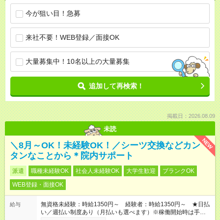
今が狙い目！急募
来社不要！WEB登録／面接OK
大量募集中！10名以上の大量募集
追加して再検索！
掲載日：2026.08.09
未読
NEW
＼8月～OK！未経験OK！／シーツ交換などカン
タンなことから＊院内サポート
派遣
職種未経験OK
社会人未経験OK
大学生歓迎
ブランクOK
WEB登録・面接OK
無資格未経験：時給1350円～ 経験者：時給1350円～ ★日払
給与
い／週払い制度あり（月払いも選べます）※稼働開始時は手続き