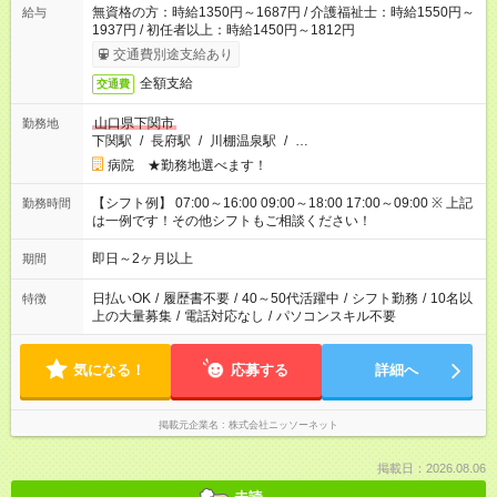
無資格の方：時給1350円～1687円 / 介護福祉士：時給1550円～
給与
1937円 / 初任者以上：時給1450円～1812円
交通費別途支給あり
全額支給
交通費
山口県下関市
勤務地
下関駅
/
長府駅
/
川棚温泉駅
/
…
病院 ★勤務地選べます！
【シフト例】 07:00～16:00 09:00～18:00 17:00～09:00 ※ 上記
勤務時間
は一例です！その他シフトもご相談ください！
即日～2ヶ月以上
期間
日払いOK
/
履歴書不要
/
40～50代活躍中
/
シフト勤務
/
10名以
特徴
上の大量募集
/
電話対応なし
/
パソコンスキル不要
気になる！
応募する
詳細へ
掲載元企業名
株式会社ニッソーネット
掲載日：2026.08.06