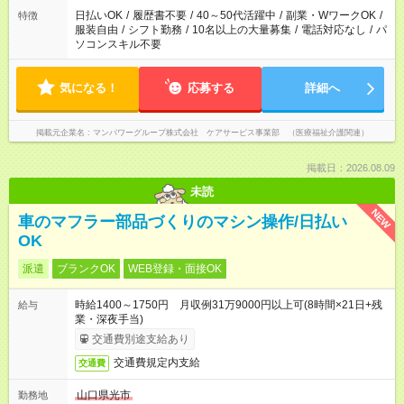
案内が難しい場合があります
日払いOK
/
履歴書不要
/
40～50代活躍中
/
副業・WワークOK
/
特徴
服装自由
/
シフト勤務
/
10名以上の大量募集
/
電話対応なし
/
パ
ソコンスキル不要
気になる！
応募する
詳細へ
掲載元企業名
マンパワーグループ株式会社 ケアサービス事業部 （医療福祉介護関連）
掲載日：2026.08.09
未読
NEW
車のマフラー部品づくりのマシン操作/日払い
OK
派遣
ブランクOK
WEB登録・面接OK
時給1400～1750円 月収例31万9000円以上可(8時間×21日+残
給与
業・深夜手当)
交通費別途支給あり
交通費規定内支給
交通費
山口県光市
勤務地