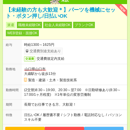
未読
NEW
【未経験の方も大歓迎＊】パーツを機械にセッ
ト・ボタン押し/日払いOK
派遣
職種未経験OK
社会人未経験OK
ブランクOK
WEB登録・面接OK
時給1300～1625円
給与
交通費別途支給あり
交通費規定内支給
交通費
山口県山口市
勤務地
大歳駅から徒歩13分
製造・建築・土木・製造技術系
(2交替)8:30～19:00、20:30～翌7:00 ※日勤研修あり(8:30～
勤務時間
17:00/1ヶ月程度) ※1年単位の変形労働制
長期でお仕事できる方、大歓迎！
期間
日払いOK
/
履歴書不要
/
シフト勤務
/
電話対応なし
/
パソコン
特徴
スキル不要