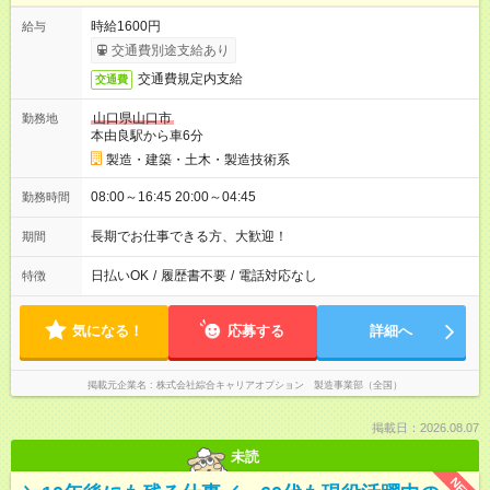
時給1600円
給与
交通費別途支給あり
交通費規定内支給
交通費
山口県山口市
勤務地
本由良駅から車6分
製造・建築・土木・製造技術系
08:00～16:45 20:00～04:45
勤務時間
長期でお仕事できる方、大歓迎！
期間
日払いOK
/
履歴書不要
/
電話対応なし
特徴
気になる！
応募する
詳細へ
掲載元企業名
株式会社綜合キャリアオプション 製造事業部（全国）
掲載日：2026.08.07
未読
NEW