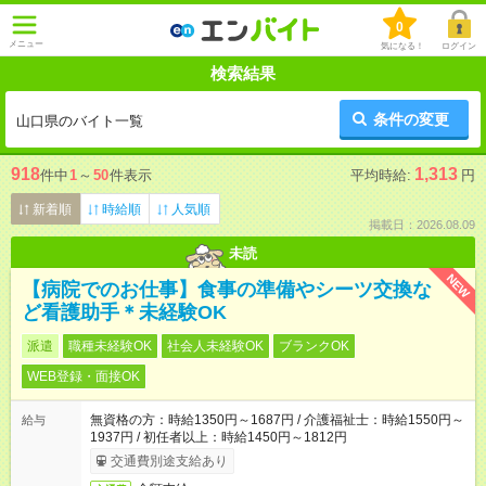
0
メニュー
気になる！
ログイン
検索結果
条件の変更
山口県のバイト一覧
918
1,313
件中
1
～
50
件表示
平均時給:
円
新着順
時給順
人気順
掲載日：2026.08.09
未読
NEW
【病院でのお仕事】食事の準備やシーツ交換な
ど看護助手＊未経験OK
派遣
職種未経験OK
社会人未経験OK
ブランクOK
WEB登録・面接OK
無資格の方：時給1350円～1687円 / 介護福祉士：時給1550円～
給与
1937円 / 初任者以上：時給1450円～1812円
交通費別途支給あり