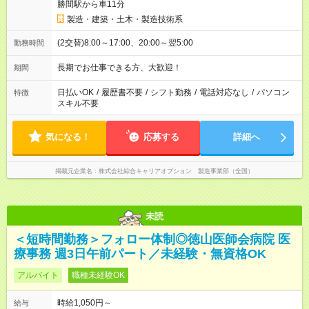
勝間駅から車11分
製造・建築・土木・製造技術系
(2交替)8:00～17:00、20:00～翌5:00
勤務時間
長期でお仕事できる方、大歓迎！
期間
日払いOK
/
履歴書不要
/
シフト勤務
/
電話対応なし
/
パソコン
特徴
スキル不要
気になる！
応募する
詳細へ
掲載元企業名
株式会社綜合キャリアオプション 製造事業部（全国）
未読
＜短時間勤務＞フォロー体制◎徳山医師会病院 医
療事務 週3日午前パート／未経験・無資格OK
アルバイト
職種未経験OK
時給1,050円～
給与