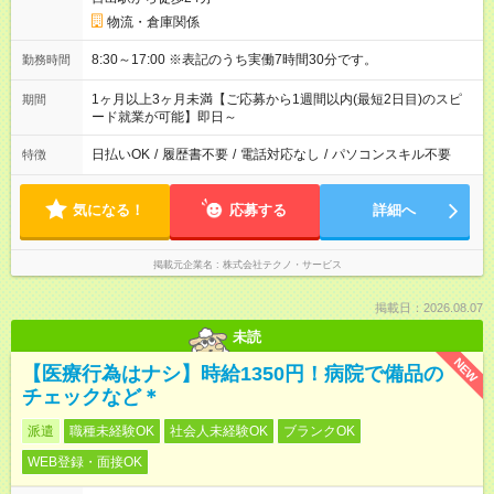
物流・倉庫関係
8:30～17:00 ※表記のうち実働7時間30分です。
勤務時間
1ヶ月以上3ヶ月未満【ご応募から1週間以内(最短2日目)のスピ
期間
ード就業が可能】即日～
日払いOK
/
履歴書不要
/
電話対応なし
/
パソコンスキル不要
特徴
気になる！
応募する
詳細へ
掲載元企業名
株式会社テクノ・サービス
掲載日：2026.08.07
未読
NEW
【医療行為はナシ】時給1350円！病院で備品の
チェックなど＊
派遣
職種未経験OK
社会人未経験OK
ブランクOK
WEB登録・面接OK