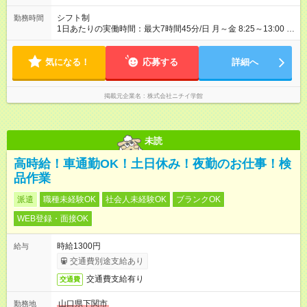
シフト制
勤務時間
1日あたりの実働時間：最大7時間45分/日 月～金 8:25～13:00 ※
シフトにより1日勤務の場合あり（8:25～17:10（休憩60分））
※週5日勤務 ※社会保険加入
気になる！
応募する
詳細へ
掲載元企業名
株式会社ニチイ学館
未読
高時給！車通勤OK！土日休み！夜勤のお仕事！検
品作業
派遣
職種未経験OK
社会人未経験OK
ブランクOK
WEB登録・面接OK
時給1300円
給与
交通費別途支給あり
交通費支給有り
交通費
山口県下関市
勤務地