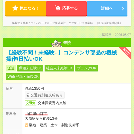
気になる！
応募する
詳細へ
掲載元企業名
マンパワーグループ株式会社 ケアサービス事業部 （医療福祉介護関連）
掲載日：2026.08.07
未読
NEW
【経験不問！未経験○】コンデンサ部品の機械
操作/日払いOK
派遣
職種未経験OK
社会人未経験OK
ブランクOK
WEB登録・面接OK
時給1350円
給与
交通費別途支給あり
交通費規定内支給
交通費
山口県山口市
勤務地
大歳駅から徒歩13分
製造・建築・土木・製造技術系