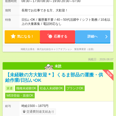
08:30～17:00 08:30～19:00 20:30～07:00
勤務時間
長期でお仕事できる方、大歓迎！
期間
日払いOK
/
履歴書不要
/
40～50代活躍中
/
シフト勤務
/
10名以
特徴
上の大量募集
/
電話対応なし
気になる！
応募する
詳細へ
掲載元企業名
株式会社綜合キャリアオプション 製造事業部（全国）
掲載日：2026.08.07
未読
NEW
【未経験の方大歓迎＊】くるま部品の運搬・供
給作業/日払いOK
派遣
職種未経験OK
社会人未経験OK
ブランクOK
WEB登録・面接OK
時給1500～1875円
給与
交通費別途支給あり