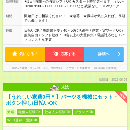
★1日4時間～の時短シフトOK ★スタート時間選べます！ 7:00～
勤務時間
16:00 9:00～17:00 11:00～19:00 など 残業なし！ ※Wワークの
場合、他のお仕事と合わせ週40時間超の就業はご案内できませ
ん ※法令に基づき、週20時間以上勤務は社会保険への加入対象
開始日はご相談ください！ ★急募 ★職場が気に入れば、長期
期間
となります ※労働者派遣法（日雇い派遣の原則禁止）により、
でも働けます！
短時間・短期間の就業はご案内が難しい場合があります
日払いOK
/
履歴書不要
/
40～50代活躍中
/
副業・WワークOK
/
特徴
服装自由
/
シフト勤務
/
10名以上の大量募集
/
電話対応なし
/
パ
ソコンスキル不要
気になる！
応募する
詳細へ
掲載元企業名
マンパワーグループ株式会社 ケアサービス事業部 （医療福祉介護関連）
掲載日：2026.08.06
未読
NEW
【うれしい寮費0円＊】パーツを機械にセット・
ボタン押し/日払いOK
派遣
職種未経験OK
社会人未経験OK
ブランクOK
WEB登録・面接OK