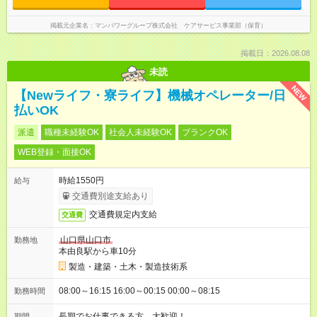
掲載元企業名
マンパワーグループ株式会社 ケアサービス事業部（保育）
掲載日：2026.08.08
未読
NEW
【Newライフ・寮ライフ】機械オペレーター/日
払いOK
派遣
職種未経験OK
社会人未経験OK
ブランクOK
WEB登録・面接OK
時給1550円
給与
交通費別途支給あり
交通費規定内支給
交通費
山口県山口市
勤務地
本由良駅から車10分
製造・建築・土木・製造技術系
08:00～16:15 16:00～00:15 00:00～08:15
勤務時間
長期でお仕事できる方、大歓迎！
期間