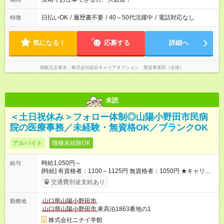
日払いOK
/
履歴書不要
/
40～50代活躍中
/
電話対応なし
特徴
気になる！
応募する
詳細へ
掲載元企業名
株式会社綜合キャリアオプション 製造事業部（全国）
未読
＜土日祝休み＞フォロー体制◎山陽小野田市民病
院の医療事務／未経験・無資格OK／ブランクOK
アルバイト
職種未経験OK
時給1,050円～
給与
[時給] 有資格者：1100～1125円 無資格者：1050円 ★キャリア
アップ制度あり 進級により給与がアップします！ 【試用期間】
交通費別途支給あり
試用期間あり 試用期間の長さ：3ヶ月 雇用形態、給与は本採用
時と同じです。
山口県山陽小野田市
勤務地
山口県山陽小野田市
東高泊1863番地の1
株式会社ニチイ学館