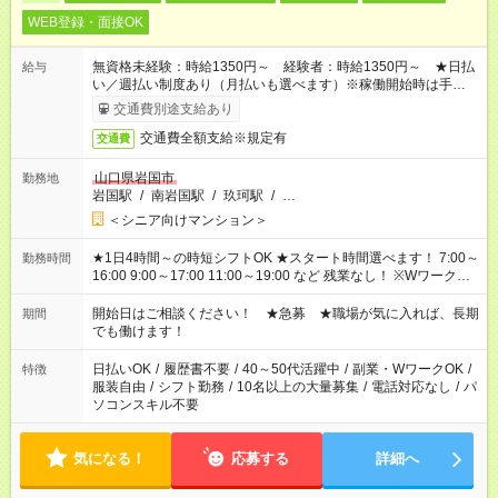
WEB登録・面接OK
無資格未経験：時給1350円～ 経験者：時給1350円～ ★日払
給与
い／週払い制度あり（月払いも選べます）※稼働開始時は手続き
完了次第のお支払いとなります。
交通費別途支給あり
交通費全額支給※規定有
交通費
山口県岩国市
勤務地
岩国駅
/
南岩国駅
/
玖珂駅
/
…
＜シニア向けマンション＞
★1日4時間～の時短シフトOK ★スタート時間選べます！ 7:00～
勤務時間
16:00 9:00～17:00 11:00～19:00 など 残業なし！ ※Wワークの
場合、他のお仕事と合わせ週40時間超の就業はご案内できませ
ん ※法令に基づき、週20時間以上勤務は社会保険への加入対象
開始日はご相談ください！ ★急募 ★職場が気に入れば、長期
期間
となります ※労働者派遣法（日雇い派遣の原則禁止）により、
でも働けます！
短時間・短期間の就業はご案内が難しい場合があります
日払いOK
/
履歴書不要
/
40～50代活躍中
/
副業・WワークOK
/
特徴
服装自由
/
シフト勤務
/
10名以上の大量募集
/
電話対応なし
/
パ
ソコンスキル不要
気になる！
応募する
詳細へ