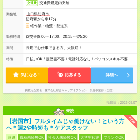
交通費規定内支給
交通費
山口県防府市
勤務地
防府駅から車17分
軽作業・物流・配送系
(2交替)8:00～17:00、20:15～翌5:20
勤務時間
長期でお仕事できる方、大歓迎！
期間
日払いOK
/
履歴書不要
/
電話対応なし
/
パソコンスキル不要
特徴
気になる！
応募する
詳細へ
掲載元企業名
株式会社綜合キャリアオプション 製造事業部（全国）
掲載日：2026.08.07
未読
NEW
【岩国市】フルタイムじゃ働けない！という方
へ＊週2や時短も＊ケアスタッフ
派遣
職種未経験OK
社会人未経験OK
大学生歓迎
ブランクOK