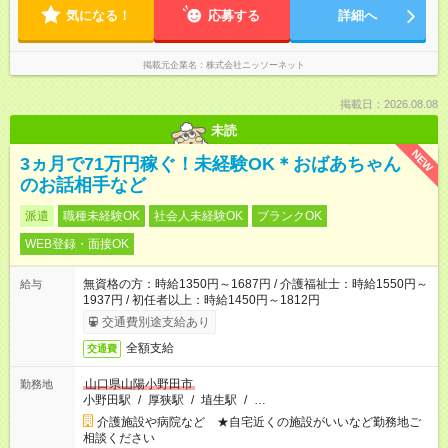
気になる！
応募する
詳細へ
掲載元企業名
株式会社ニッソーネット
掲載日：2026.08.08
未読
NEW
3ヵ月で71万円稼ぐ！未経験OK＊おばあちゃん
のお話相手など
派遣
職種未経験OK
社会人未経験OK
ブランクOK
WEB登録・面接OK
無資格の方：時給1350円～1687円 / 介護福祉士：時給1550円～
給与
1937円 / 初任者以上：時給1450円～1812円
交通費別途支給あり
全額支給
交通費
山口県山陽小野田市
勤務地
小野田駅
/
厚狭駅
/
埴生駅
/
…
介護施設や病院など ★自宅近くの施設がいいなど勤務地ご
相談ください