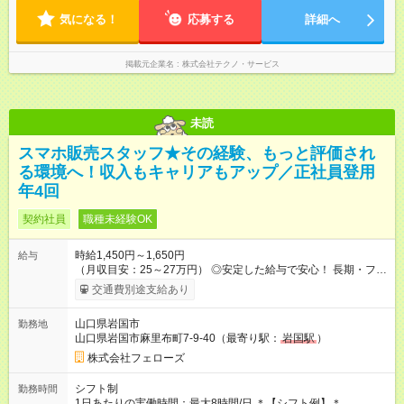
気になる！
応募する
詳細へ
掲載元企業名
株式会社テクノ・サービス
未読
スマホ販売スタッフ★その経験、もっと評価され
る環境へ！収入もキャリアもアップ／正社員登用
年4回
契約社員
職種未経験OK
時給1,450円～1,650円
給与
（月収目安：25～27万円） ◎安定した給与で安心！ 長期・フル
タイムで勤務いただける方にお越しいただきたいと思っていま
交通費別途支給あり
す。シフトが削られることはないので、安定した給与が入りま
す。 ◎日払い・週払いもOK！※規定あり すぐに働きたい、稼ぎ
山口県岩国市
勤務地
たいという人もいると思います。このあたりは柔軟に対応する
山口県岩国市麻里布町7-9-40（最寄り駅：
岩国駅
）
ので、お気軽にご相談ください！ ※2ヶ月の試用期間がありま
す。その間の給与・待遇に変更はありません。 【試用期間】試
株式会社フェローズ
用期間あり 試用期間の長さ：2ヶ月 雇用形態、給与は本採用時
と同じです。
シフト制
勤務時間
1日あたりの実働時間：最大8時間/日 ＊【シフト例】＊