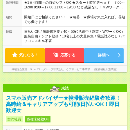
★1日4時間～の時短シフトOK ★スタート時間選べます！ 7:00～
勤務時間
16:00 9:00～17:00 11:00～19:00 など 残業なし！ ※Wワークの
場合、他のお仕事と合わせ週40時間超の就業はご案内できませ
ん ※法令に基づき、週20時間以上勤務は社会保険への加入対象
開始日はご相談ください！ ★急募 ★職場が気に入れば、長期
期間
となります ※労働者派遣法（日雇い派遣の原則禁止）により、
でも働けます！
短時間・短期間の就業はご案内が難しい場合があります
日払いOK
/
履歴書不要
/
40～50代活躍中
/
副業・WワークOK
/
特徴
服装自由
/
シフト勤務
/
10名以上の大量募集
/
電話対応なし
/
パ
ソコンスキル不要
気になる！
応募する
詳細へ
掲載元企業名
マンパワーグループ株式会社 ケアサービス事業部 （医療福祉介護関連）
未読
スマホ販売アドバイザー★携帯販売経験者歓迎！
高時給＆キャリアアップも可能/日払いOK！即日
歓迎☆
契約社員
職種未経験OK