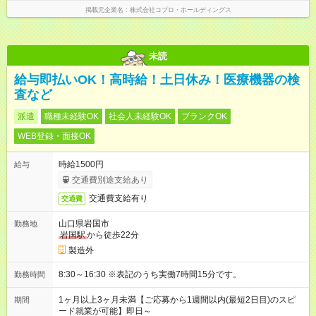
掲載元企業名
株式会社コプロ・ホールディングス
未読
給与即払いOK！高時給！土日休み！医療機器の検
査など
派遣
職種未経験OK
社会人未経験OK
ブランクOK
WEB登録・面接OK
時給1500円
給与
交通費別途支給あり
交通費支給有り
交通費
山口県岩国市
勤務地
岩国駅
から徒歩22分
製造外
8:30～16:30 ※表記のうち実働7時間15分です。
勤務時間
1ヶ月以上3ヶ月未満【ご応募から1週間以内(最短2日目)のスピ
期間
ード就業が可能】即日～