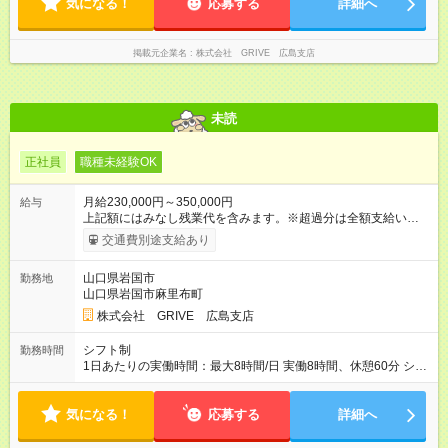
気になる！
応募する
詳細へ
掲載元企業名
株式会社 GRIVE 広島支店
未読
正社員
職種未経験OK
月給230,000円～350,000円
給与
上記額にはみなし残業代を含みます。※超過分は全額支給いたし
ます。 みなし残業代 15,583円／月 みなし残業時間 10時間／月
交通費別途支給あり
〈資格手当〉 カテゴリー別SIS検定 カテゴリー別に分かれた検
定制度に合格すると、資格手当を支給します。 ※資格手当4，
山口県岩国市
勤務地
000円～8，000円/月 ※手当合計30，000円/月 ※最大年2回まで
山口県岩国市麻里布町
受験可能(受験資格を満たす必要あり) 【試用期間】試用期間あり
試用期間の長さ：6ヶ月 ※ 雇用形態と給与に、本採用時と異なる
株式会社 GRIVE 広島支店
部分があります。 雇用形態：本採用時と同じです。 給与：月
給 220,000円以上 上記額にはみなし残業代を含みます。※超過
シフト制
勤務時間
分は全額支給いたします。 みなし残業代 14,905円／月 みなし残
1日あたりの実働時間：最大8時間/日 実働8時間、休憩60分 シフ
業時間 10時間／月
ト例 10：00~19：00 11：00~20：00 シフトに準ずる形となり
ます。 ※残業時間ほぼ無し。月5時間程度の残業ですので、お仕
気になる！
事もプライベートも充実させたい方にはピッタリです！
応募する
詳細へ