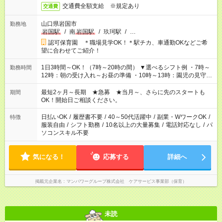
交通費全額支給 ※規定あり
交通費
山口県岩国市
勤務地
岩国駅
/
南
岩国駅
/
玖珂駅
/
…
認可保育園 ＊職場見学OK！＊駅チカ、車通勤OKなどご希
望に合わせてご紹介！
1日3時間～OK！（7時～20時の間） ▼選べるシフト例 ・7時～
勤務時間
12時：朝の受け入れ～お昼の準備 ・10時～13時：園児の見守り
～お昼の補助 ・9時～16時：帰りの会まで！子供の成長を見守
る ・15時～20時：夜のお迎えサポート ※残業なし！
最短2ヶ月～長期 ★急募 ★当月～、さらに先のスタートも
期間
OK！開始日ご相談ください。
日払いOK
/
履歴書不要
/
40～50代活躍中
/
副業・WワークOK
/
特徴
服装自由
/
シフト勤務
/
10名以上の大量募集
/
電話対応なし
/
パ
ソコンスキル不要
気になる！
応募する
詳細へ
掲載元企業名
マンパワーグループ株式会社 ケアサービス事業部（保育）
未読