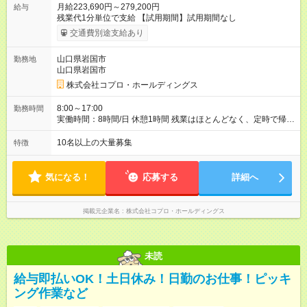
月給223,690円～279,200円
給与
残業代1分単位で支給 【試用期間】試用期間なし
交通費別途支給あり
山口県岩国市
勤務地
山口県岩国市
株式会社コプロ・ホールディングス
8:00～17:00
勤務時間
実働時間：8時間/日 休憩1時間 残業はほとんどなく、定時で帰れ
る日が多い働き方です。 毎日の業務は進捗管理や事務が中心な
ので、 「今日やるべき仕事」が終われば、自然と区切りをつけ
10名以上の大量募集
特徴
やすいのが特長。 突発的な対応も少なく、無理をさせない働き
方を大切にしています。
気になる！
応募する
詳細へ
掲載元企業名
株式会社コプロ・ホールディングス
未読
給与即払いOK！土日休み！日勤のお仕事！ピッキ
ング作業など