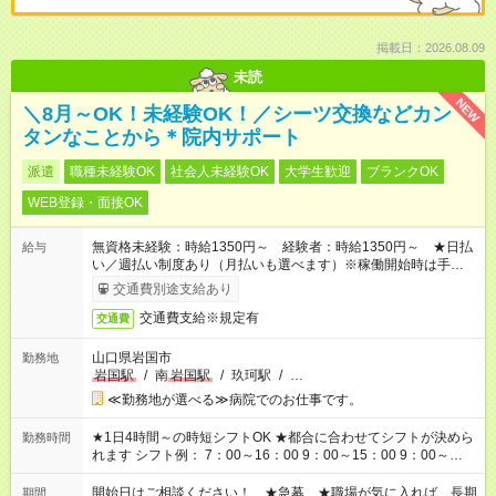
掲載日：2026.08.09
未読
NEW
＼8月～OK！未経験OK！／シーツ交換などカン
タンなことから＊院内サポート
派遣
職種未経験OK
社会人未経験OK
大学生歓迎
ブランクOK
WEB登録・面接OK
無資格未経験：時給1350円～ 経験者：時給1350円～ ★日払
給与
い／週払い制度あり（月払いも選べます）※稼働開始時は手続き
完了次第のお支払いとなります。
交通費別途支給あり
交通費支給※規定有
交通費
山口県岩国市
勤務地
岩国駅
/
南
岩国駅
/
玖珂駅
/
…
≪勤務地が選べる≫病院でのお仕事です。
★1日4時間～の時短シフトOK ★都合に合わせてシフトが決めら
勤務時間
れます シフト例： 7：00～16：00 9：00～15：00 9：00～
18：00 11：00～20：00 など ※Wワークの場合、他のお仕事と
合わせ週40時間超の就業はご案内できません ※法令に基づき、
開始日はご相談ください！ ★急募 ★職場が気に入れば、長期
期間