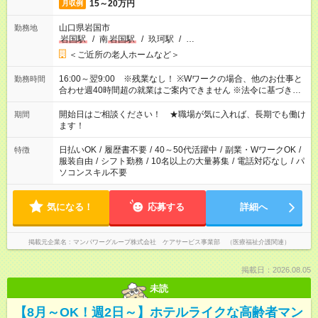
15～20万円
月収例
山口県岩国市
勤務地
岩国駅
/
南
岩国駅
/
玖珂駅
/
…
＜ご近所の老人ホームなど＞
16:00～翌9:00 ※残業なし！ ※Wワークの場合、他のお仕事と
勤務時間
合わせ週40時間超の就業はご案内できません ※法令に基づき、
週20時間以上勤務は社会保険への加入対象となります ※労働者
派遣法（日雇い派遣の原則禁止）により、短時間・短期間の就
開始日はご相談ください！ ★職場が気に入れば、長期でも働け
期間
業はご案内が難しい場合があります
ます！
日払いOK
/
履歴書不要
/
40～50代活躍中
/
副業・WワークOK
/
特徴
服装自由
/
シフト勤務
/
10名以上の大量募集
/
電話対応なし
/
パ
ソコンスキル不要
気になる！
応募する
詳細へ
掲載元企業名
マンパワーグループ株式会社 ケアサービス事業部 （医療福祉介護関連）
掲載日：2026.08.05
未読
【8月～OK！週2日～】ホテルライクな高齢者マン