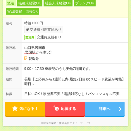
派遣
職種未経験OK
社会人未経験OK
ブランクOK
WEB登録・面接OK
時給1200円
給与
交通費別途支給あり
交通費支給有り
交通費
山口県岩国市
勤務地
岩国駅
から車5分
製造外
9:00～17:30 ※表記のうち実働7時間です。
勤務時間
長期【ご応募から1週間以内(最短2日目)のスピード就業が可能】
期間
即日～
日払いOK
/
履歴書不要
/
電話対応なし
/
パソコンスキル不要
特徴
気になる！
応募する
詳細へ
掲載元企業名
株式会社テクノ・サービス