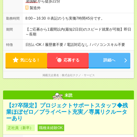
岩国駅
から徒歩22分
製造外
8:00～16:30 ※表記のうち実働7時間45分です。
勤務時間
【ご応募から1週間以内(最短2日目)のスピード就業が可能】即日
期間
～長期
日払いOK
/
履歴書不要
/
電話対応なし
/
パソコンスキル不要
特徴
気になる！
応募する
詳細へ
掲載元企業名
株式会社テクノ・サービス
未読
【27卒限定】プロジェクトサポートスタッフ◆残
業ほぼゼロ／プライベート充実／専属リクルータ
ーあり
正社員（新卒）
職種未経験OK