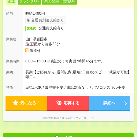
派遣
ブランクOK
WEB登録・面接OK
時給1400円
給与
交通費別途支給あり
交通費支給有り
交通費
山口県岩国市
勤務地
岩国駅
から徒歩22分
製造外
8:00～16:30 ※表記のうち実働7時間45分です。
勤務時間
長期【ご応募から1週間以内(最短2日目)のスピード就業が可能】
期間
即日～
日払いOK
/
履歴書不要
/
電話対応なし
/
パソコンスキル不要
特徴
気になる！
応募する
詳細へ
掲載元企業名
株式会社テクノ・サービス