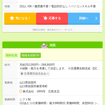
日払いOK
/
履歴書不要
/
電話対応なし
/
パソコンスキル不要
特徴
気になる！
応募する
詳細へ
掲載元企業名
株式会社テクノ・サービス
未読
契約社員
職種未経験OK
月給252,000円～268,800円
給与
※経験・能力を考慮して決定します。 ※交通費全額支給 【試用
期間】試用期間あり 試用期間の長さ：3ヶ月 雇用形態、給与は
交通費別途支給あり
本採用時と同じです。
山口県岩国市
勤務地
山口県岩国市麻里布町
株式会社 GRIVE 広島支店
シフト制
勤務時間
1日あたりの実働時間：最大8時間/日 実働8時間、休憩60分 シフ