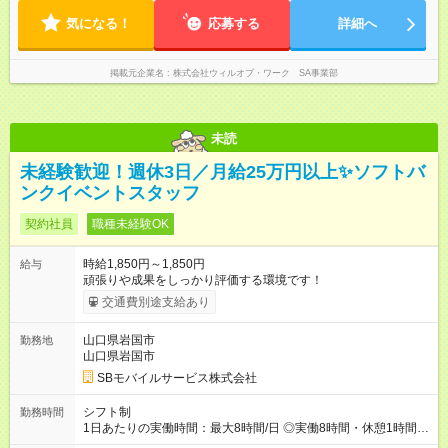
気になる！
応募する
詳細へ
掲載元企業名
株式会社ウィルオブ・ワーク SA事業部
未読
未経験歓迎！週休3日／月給25万円以上✨ソフトバ
ンクイベントスタッフ
契約社員
職種未経験OK
時給1,850円～1,850円
給与
頑張りや成果をしっかり評価する環境です！
交通費別途支給あり
山口県岩国市
勤務地
山口県岩国市
SBモバイルサービス株式会社
シフト制
勤務時間
1日あたりの実働時間：最大8時間/日 ◎実働8時間・休憩1時間 ◎
残業は月平均5時間程度です