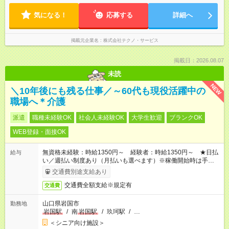
気になる！
応募する
詳細へ
掲載元企業名
株式会社テクノ・サービス
掲載日：2026.08.07
未読
NEW
＼10年後にも残る仕事／～60代も現役活躍中の
職場へ＊介護
派遣
職種未経験OK
社会人未経験OK
大学生歓迎
ブランクOK
WEB登録・面接OK
無資格未経験：時給1350円～ 経験者：時給1350円～ ★日払
給与
い／週払い制度あり（月払いも選べます）※稼働開始時は手続き
完了次第のお支払いとなります。
交通費別途支給あり
交通費全額支給※規定有
交通費
山口県岩国市
勤務地
岩国駅
/
南
岩国駅
/
玖珂駅
/
…
＜シニア向け施設＞