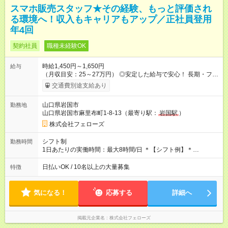
スマホ販売スタッフ★その経験、もっと評価され
る環境へ！収入もキャリアもアップ／正社員登用
年4回
契約社員
職種未経験OK
時給1,450円～1,650円
給与
（月収目安：25～27万円） ◎安定した給与で安心！ 長期・フル
タイムで勤務いただける方にお越しいただきたいと思っていま
交通費別途支給あり
す。シフトが削られることはないので、安定した給与が入りま
す。 ◎日払い・週払いもOK！※規定あり すぐに働きたい、稼ぎ
山口県岩国市
勤務地
たいという人もいると思います。このあたりは柔軟に対応する
山口県岩国市麻里布町1-8-13（最寄り駅：
岩国駅
）
ので、お気軽にご相談ください！ ※2ヶ月の試用期間がありま
す。その間の給与・待遇に変更はありません。 【試用期間】試
株式会社フェローズ
用期間あり 試用期間の長さ：2ヶ月 雇用形態、給与は本採用時
と同じです。
シフト制
勤務時間
1日あたりの実働時間：最大8時間/日 ＊【シフト例】＊
(1) 10:00～19:00 (2) 11:00～20:00 (3) 12:00～21:00 など ◎
いずれも実働8時間・休憩1時間です。中抜けシフトなどはあり
日払いOK / 10名以上の大量募集
特徴
ません。 ◎残業は少なく、月10時間未満です。「残業代で稼ぎ
たい」などあれば相談に応じますのでおっしゃってください！
気になる！
応募する
詳細へ
掲載元企業名
株式会社フェローズ