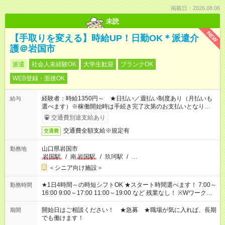
掲載日：2026.08.06
未読
NEW
【手取りを変える】時給UP！日勤OK＊派遣介
護＠岩国市
派遣
社会人未経験OK
大学生歓迎
ブランクOK
WEB登録・面接OK
経験者：時給1350円～ ★日払い／週払い制度あり（月払いも
給与
選べます）※稼働開始時は手続き完了次第のお支払いとなりま
す。
交通費別途支給あり
交通費全額支給※規定有
交通費
山口県岩国市
勤務地
岩国駅
/
南
岩国駅
/
玖珂駅
/
…
＜シニア向け施設＞
★1日4時間～の時短シフトOK ★スタート時間選べます！ 7:00～
勤務時間
16:00 9:00～17:00 11:00～19:00 など 残業なし！ ※Wワークの
場合、他のお仕事と合わせ週40時間超の就業はご案内できませ
ん ※法令に基づき、週20時間以上勤務は社会保険への加入対象
開始日はご相談ください！ ★急募 ★職場が気に入れば、長期
期間
となります ※労働者派遣法（日雇い派遣の原則禁止）により、
でも働けます！