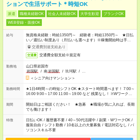
ションで生活サポート＊時短OK
派遣
職種未経験OK
社会人未経験OK
大学生歓迎
ブランクOK
WEB登録・面接OK
無資格未経験：時給1350円～ 経験者：時給1350円～ ★日払
給与
い／週払い制度あり（月払いも選べます）※稼働開始時は手続き
完了次第のお支払いとなります。
交通費別途支給あり
交通費全額支給※規定有
交通費
山口県岩国市
勤務地
岩国駅
/
南
岩国駅
/
玖珂駅
/
…
＜シニア向けマンション＞
★1日4時間～の時短シフトOK ★スタート時間選べます！ 7:00～
勤務時間
16:00 9:00～17:00 11:00～19:00 など 残業なし！ ※Wワークの
場合、他のお仕事と合わせ週40時間超の就業はご案内できませ
ん ※法令に基づき、週20時間以上勤務は社会保険への加入対象
開始日はご相談ください！ ★急募 ★職場が気に入れば、長期
期間
となります ※労働者派遣法（日雇い派遣の原則禁止）により、
でも働けます！
短時間・短期間の就業はご案内が難しい場合があります
日払いOK
/
履歴書不要
/
40～50代活躍中
/
副業・WワークOK
/
特徴
服装自由
/
シフト勤務
/
10名以上の大量募集
/
電話対応なし
/
パ
ソコンスキル不要