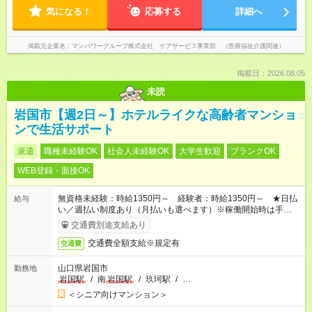
気になる！
応募する
詳細へ
掲載元企業名
マンパワーグループ株式会社 ケアサービス事業部 （医療福祉介護関連）
掲載日：2026.08.05
未読
岩国市【週2日～】ホテルライクな高齢者マンショ
ンで生活サポート
派遣
職種未経験OK
社会人未経験OK
大学生歓迎
ブランクOK
WEB登録・面接OK
無資格未経験：時給1350円～ 経験者：時給1350円～ ★日払
給与
い／週払い制度あり（月払いも選べます）※稼働開始時は手続き
完了次第のお支払いとなります。
交通費別途支給あり
交通費全額支給※規定有
交通費
山口県岩国市
勤務地
岩国駅
/
南
岩国駅
/
玖珂駅
/
…
＜シニア向けマンション＞