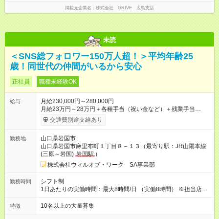
掲載元企業名
株式会社 GRIVE 広島支店
未読
＜SNS総フォロワー150万人超！＞平均年齢25
歳！同世代の仲間がいるから安心
正社員
職種未経験OK
月給230,000円～280,000円
給与
月給23万円～28万円＋各種手当（祝い金など）＋残業手当
100％＋賞与年2回 ※年齢、スキルを考慮のうえ、スタート時の
交通費別途支給あり
給与を決定します。 ＜年収例＞ 420万円／26歳 リーダー職（月
給28万円×12か月＋賞与＋各種手当） 350万円／24歳（月給25
山口県岩国市
勤務地
万円×12か月＋賞与＋各種手当） 320万円／22歳（月給22万円
山口県岩国市麻里布町１丁目８－１３（最寄り駅：JR山陽本線
×12か月＋賞与＋各種手当） 【試用期間】試用期間あり 試用期
(三原～岩国)
岩国駅
）
間の長さ：2ヶ月 雇用形態、給与は本採用時と同じです。
株式会社ウィルオブ・ワーク SA事業部
シフト制
勤務時間
1日あたりの実働時間：最大8時間/日 （実働8時間） ※担当店舗
により異なります。 ※現場では余裕のあるシフトが組めるの
で、1ヶ月の残業は月平均9.3時間と少なめ。定時退勤できる日
10名以上の大量募集
特徴
も多いです。