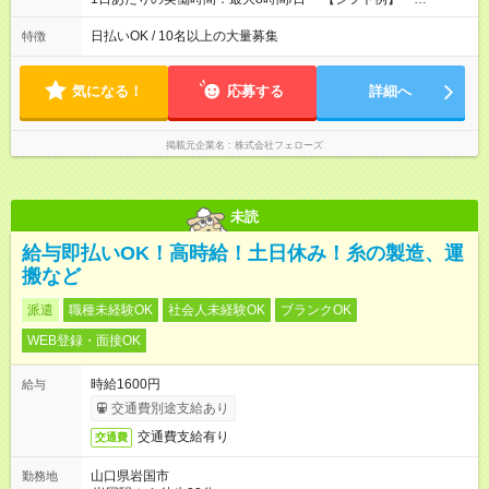
(1) 10:00～19:00 (2) 11:00～20:00 (3) 12:00～21:00 など ◎
いずれも実働8時間・休憩1時間です。中抜けシフトなどはあり
日払いOK / 10名以上の大量募集
特徴
ません。 ◎残業は少なく、月10時間未満です。「残業代で稼ぎ
たい」などあれば相談に応じますのでおっしゃってください！
気になる！
応募する
詳細へ
掲載元企業名
株式会社フェローズ
未読
給与即払いOK！高時給！土日休み！糸の製造、運
搬など
派遣
職種未経験OK
社会人未経験OK
ブランクOK
WEB登録・面接OK
時給1600円
給与
交通費別途支給あり
交通費支給有り
交通費
山口県岩国市
勤務地