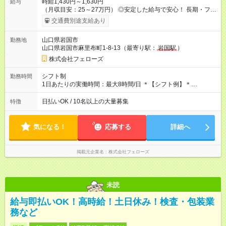
時給1,430円～1,630円
給与
（月収目安：25～27万円） ◎安定した給与で安心！ 長期・フル
タイムで勤務いただける方にお越しいただきたいと思っていま
交通費別途支給あり
す。シフトが削られることはないので、安定した給与が入りま
す。 ◎日払い・週払いもOK！※規定あり すぐに働きたい、稼ぎ
山口県岩国市
勤務地
たいという人もいると思います。このあたりは柔軟に対応する
山口県岩国市麻里布町1-8-13（最寄り駅：
岩国駅
）
ので、お気軽にご相談ください！ ※2ヶ月の試用期間がありま
す。その間の給与・待遇に変更はありません。 【試用期間】試
株式会社フェローズ
用期間あり 試用期間の長さ：2ヶ月 雇用形態、給与は本採用時
と同じです。
シフト制
勤務時間
1日あたりの実働時間：最大8時間/日 ＊【シフト例】＊
(1) 10:00～19:00 (2) 11:00～20:00 (3) 12:00～21:00 など ◎
いずれも実働8時間・休憩1時間です。中抜けシフトなどはあり
日払いOK / 10名以上の大量募集
特徴
ません。 ◎残業は少なく、月10時間未満です。「残業代で稼ぎ
たい」などあれば相談に応じますのでおっしゃってください！
気になる！
応募する
詳細へ
掲載元企業名
株式会社フェローズ
未読
給与即払いOK！高時給！土日休み！検査・包装業
務など