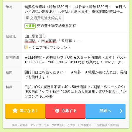
無資格未経験：時給1350円～ 経験者：時給1350円～ ★日払
給与
い／週払い制度あり（月払いも選べます）※稼働開始時は手続き
完了次第のお支払いとなります。
交通費別途支給あり
交通費全額支給※規定有
交通費
山口県岩国市
勤務地
岩国駅
/
南
岩国駅
/
玖珂駅
/
…
＜シニア向けマンション＞
★1日4時間～の時短シフトOK ★スタート時間選べます！ 7:00～
勤務時間
16:00 9:00～17:00 11:00～19:00 など 残業なし！ ※Wワークの
場合、他のお仕事と合わせ週40時間超の就業はご案内できませ
ん ※法令に基づき、週20時間以上勤務は社会保険への加入対象
開始日はご相談ください！ ★急募 ★職場が気に入れば、長期
期間
となります ※労働者派遣法（日雇い派遣の原則禁止）により、
でも働けます！
短時間・短期間の就業はご案内が難しい場合があります
日払いOK
/
履歴書不要
/
40～50代活躍中
/
副業・WワークOK
/
特徴
服装自由
/
シフト勤務
/
10名以上の大量募集
/
電話対応なし
/
パ
ソコンスキル不要
気になる！
応募する
詳細へ
掲載元企業名
マンパワーグループ株式会社 ケアサービス事業部 （医療福祉介護関連）