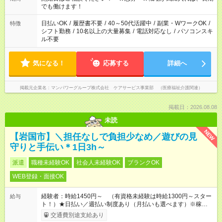
週20時間以上勤務は社会保険への加入対象となります ※労働者
でも働けます！
派遣法（日雇い派遣の原則禁止）により、短時間・短期間の就
業はご案内が難しい場合があります
日払いOK
/
履歴書不要
/
40～50代活躍中
/
副業・WワークOK
/
特徴
シフト勤務
/
10名以上の大量募集
/
電話対応なし
/
パソコンスキ
ル不要
気になる！
応募する
詳細へ
掲載元企業名
マンパワーグループ株式会社 ケアサービス事業部 （医療福祉介護関連）
掲載日：2026.08.08
未読
NEW
【岩国市】＼担任なしで負担少なめ／遊びの見
守りと手伝い＊1日3h～
派遣
職種未経験OK
社会人未経験OK
ブランクOK
WEB登録・面接OK
経験者：時給1450円～ （有資格未経験は時給1300円～スター
給与
ト！）★日払い／週払い制度あり（月払いも選べます）※稼働開
始時は手続き完了次第のお支払いとなります★フルタイムできる
交通費別途支給あり
方は100円アップ！