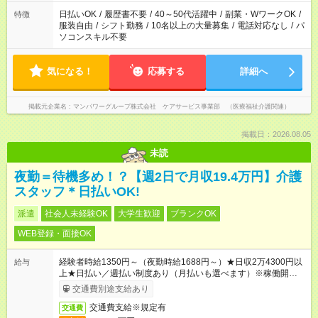
短時間・短期間の就業はご案内が難しい場合があります
日払いOK
/
履歴書不要
/
40～50代活躍中
/
副業・WワークOK
/
特徴
服装自由
/
シフト勤務
/
10名以上の大量募集
/
電話対応なし
/
パ
ソコンスキル不要
気になる！
応募する
詳細へ
掲載元企業名
マンパワーグループ株式会社 ケアサービス事業部 （医療福祉介護関連）
掲載日：2026.08.05
未読
夜勤＝待機多め！？【週2日で月収19.4万円】介護
スタッフ＊日払いOK!
派遣
社会人未経験OK
大学生歓迎
ブランクOK
WEB登録・面接OK
経験者時給1350円～（夜勤時給1688円～）★日収2万4300円以
給与
上★日払い／週払い制度あり（月払いも選べます）※稼働開始時
は手続き完了次第のお支払いとなります。
交通費別途支給あり
交通費支給※規定有
交通費