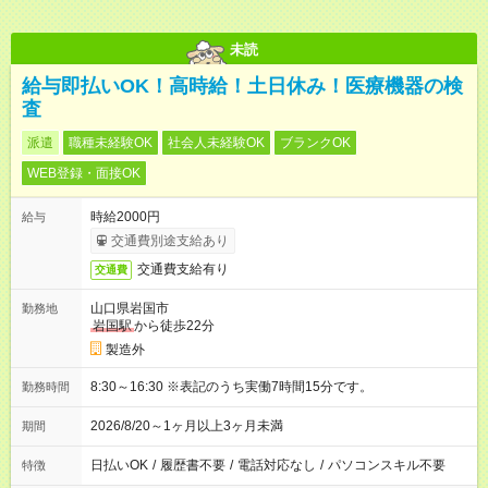
未読
給与即払いOK！高時給！土日休み！医療機器の検
査
派遣
職種未経験OK
社会人未経験OK
ブランクOK
WEB登録・面接OK
時給2000円
給与
交通費別途支給あり
交通費支給有り
交通費
山口県岩国市
勤務地
岩国駅
から徒歩22分
製造外
8:30～16:30 ※表記のうち実働7時間15分です。
勤務時間
2026/8/20～1ヶ月以上3ヶ月未満
期間
日払いOK
/
履歴書不要
/
電話対応なし
/
パソコンスキル不要
特徴