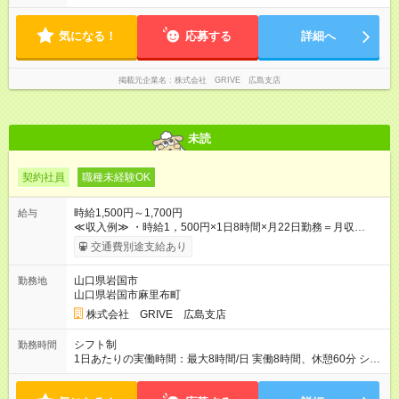
ト例 10：00~19：00 11：00~20：00 シフトに準ずる形となり
ます。 ※残業時間ほぼ無し。月5時間程度の残業ですので、お仕
気になる！
事もプライベートも充実させたい方にはピッタリです！
応募する
詳細へ
掲載元企業名
株式会社 GRIVE 広島支店
未読
契約社員
職種未経験OK
時給1,500円～1,700円
給与
≪収入例≫ ・時給1，500円×1日8時間×月22日勤務＝月収
264，000円 ・時給1，700円×1日8時間×月22日勤務＝月収
交通費別途支給あり
299，200円 ※交通費全額支給 【試用期間】試用期間なし
山口県岩国市
勤務地
山口県岩国市麻里布町
株式会社 GRIVE 広島支店
シフト制
勤務時間
1日あたりの実働時間：最大8時間/日 実働8時間、休憩60分 シフ
ト例 10：00~19：00 11：00~20：00 シフトに準ずる形となり
ます。