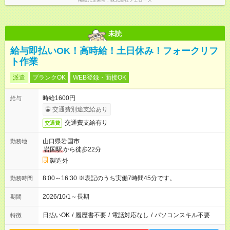
掲載元企業名
株式会社フェローズ
未読
給与即払いOK！高時給！土日休み！フォークリフ
ト作業
派遣
ブランクOK
WEB登録・面接OK
時給1600円
給与
交通費別途支給あり
交通費支給有り
交通費
山口県岩国市
勤務地
岩国駅
から徒歩22分
製造外
8:00～16:30 ※表記のうち実働7時間45分です。
勤務時間
2026/10/1～長期
期間
日払いOK
/
履歴書不要
/
電話対応なし
/
パソコンスキル不要
特徴