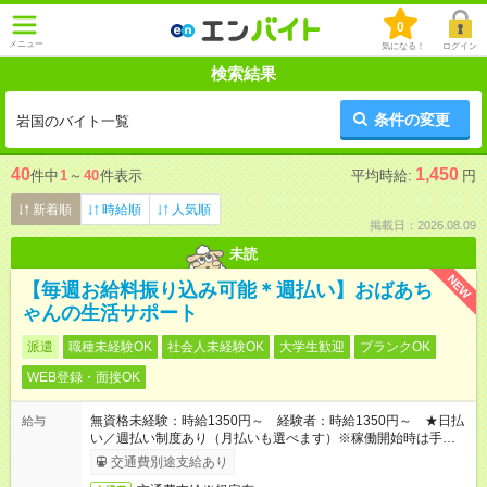
0
メニュー
気になる！
ログイン
検索結果
条件の変更
岩国のバイト一覧
40
1,450
件中
1
～
40
件表示
平均時給:
円
新着順
時給順
人気順
掲載日：2026.08.09
未読
NEW
【毎週お給料振り込み可能＊週払い】おばあち
ゃんの生活サポート
派遣
職種未経験OK
社会人未経験OK
大学生歓迎
ブランクOK
WEB登録・面接OK
無資格未経験：時給1350円～ 経験者：時給1350円～ ★日払
給与
い／週払い制度あり（月払いも選べます）※稼働開始時は手続き
完了次第のお支払いとなります。
交通費別途支給あり