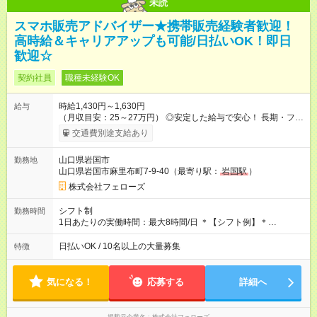
未読
スマホ販売アドバイザー★携帯販売経験者歓迎！
高時給＆キャリアアップも可能/日払いOK！即日
歓迎☆
契約社員
職種未経験OK
時給1,430円～1,630円
給与
（月収目安：25～27万円） ◎安定した給与で安心！ 長期・フル
タイムで勤務いただける方にお越しいただきたいと思っていま
交通費別途支給あり
す。シフトが削られることはないので、安定した給与が入りま
す。 ◎日払い・週払いもOK！※規定あり すぐに働きたい、稼ぎ
山口県岩国市
勤務地
たいという人もいると思います。このあたりは柔軟に対応する
山口県岩国市麻里布町7-9-40（最寄り駅：
岩国駅
）
ので、お気軽にご相談ください！ ※2ヶ月の試用期間がありま
す。その間の給与・待遇に変更はありません。 【試用期間】試
株式会社フェローズ
用期間あり 試用期間の長さ：2ヶ月 雇用形態、給与は本採用時
と同じです。
シフト制
勤務時間
1日あたりの実働時間：最大8時間/日 ＊【シフト例】＊
(1) 10:00～19:00 (2) 11:00～20:00 (3) 12:00～21:00 など ◎
いずれも実働8時間・休憩1時間です。中抜けシフトなどはあり
日払いOK / 10名以上の大量募集
特徴
ません。 ◎残業は少なく、月10時間未満です。「残業代で稼ぎ
たい」などあれば相談に応じますのでおっしゃってください！
気になる！
応募する
詳細へ