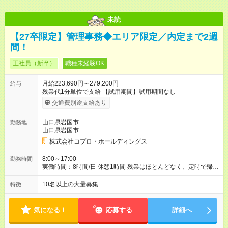
未読
【27卒限定】管理事務◆エリア限定／内定まで2週
間！
正社員（新卒）
職種未経験OK
月給223,690円～279,200円
給与
残業代1分単位で支給 【試用期間】試用期間なし
交通費別途支給あり
山口県岩国市
勤務地
山口県岩国市
株式会社コプロ・ホールディングス
8:00～17:00
勤務時間
実働時間：8時間/日 休憩1時間 残業はほとんどなく、定時で帰れ
る日が多い働き方です。 毎日の業務は進捗管理や事務が中心な
ので、 「今日やるべき仕事」が終われば、自然と区切りをつけ
10名以上の大量募集
特徴
やすいのが特長。 突発的な対応も少なく、無理をさせない働き
方を大切にしています。
気になる！
応募する
詳細へ