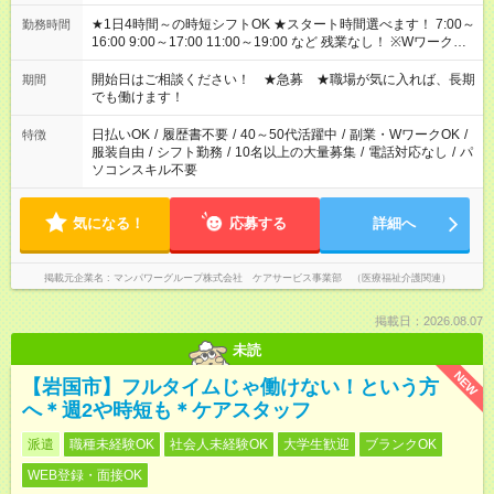
★1日4時間～の時短シフトOK ★スタート時間選べます！ 7:00～
勤務時間
16:00 9:00～17:00 11:00～19:00 など 残業なし！ ※Wワークの
場合、他のお仕事と合わせ週40時間超の就業はご案内できませ
ん ※法令に基づき、週20時間以上勤務は社会保険への加入対象
開始日はご相談ください！ ★急募 ★職場が気に入れば、長期
期間
となります ※労働者派遣法（日雇い派遣の原則禁止）により、
でも働けます！
短時間・短期間の就業はご案内が難しい場合があります
日払いOK
/
履歴書不要
/
40～50代活躍中
/
副業・WワークOK
/
特徴
服装自由
/
シフト勤務
/
10名以上の大量募集
/
電話対応なし
/
パ
ソコンスキル不要
気になる！
応募する
詳細へ
掲載元企業名
マンパワーグループ株式会社 ケアサービス事業部 （医療福祉介護関連）
掲載日：2026.08.07
未読
NEW
【岩国市】フルタイムじゃ働けない！という方
へ＊週2や時短も＊ケアスタッフ
派遣
職種未経験OK
社会人未経験OK
大学生歓迎
ブランクOK
WEB登録・面接OK