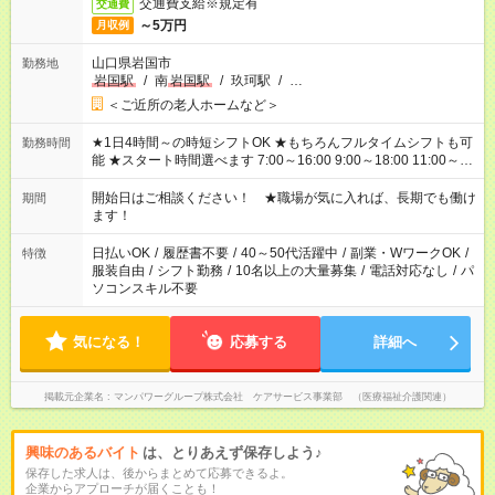
交通費支給※規定有
交通費
～5万円
月収例
山口県岩国市
勤務地
岩国駅
/
南
岩国駅
/
玖珂駅
/
…
＜ご近所の老人ホームなど＞
★1日4時間～の時短シフトOK ★もちろんフルタイムシフトも可
勤務時間
能 ★スタート時間選べます 7:00～16:00 9:00～18:00 11:00～
20:00 など 残業なし！ ※Wワークの場合、他のお仕事と合わせ
週40時間超の就業はご案内できません ※法令に基づき、週20時
開始日はご相談ください！ ★職場が気に入れば、長期でも働け
期間
間以上勤務は社会保険への加入対象となります ※労働者派遣法
ます！
（日雇い派遣の原則禁止）により、短時間・短期間の就業はご
案内が難しい場合があります
日払いOK
/
履歴書不要
/
40～50代活躍中
/
副業・WワークOK
/
特徴
服装自由
/
シフト勤務
/
10名以上の大量募集
/
電話対応なし
/
パ
ソコンスキル不要
気になる！
応募する
詳細へ
掲載元企業名
マンパワーグループ株式会社 ケアサービス事業部 （医療福祉介護関連）
興味のあるバイト
は、とりあえず保存しよう♪
保存した求人は、後からまとめて応募できるよ。
企業からアプローチが届くことも！