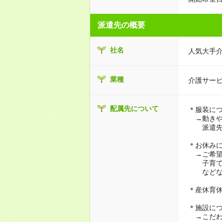
派遣先の概要
社名
人気大手
業種
介護サー
配属先について
＊服装に
→動きや
派遣先に
＊お休み
→ご希望
子育て・
などな
＊産休育
＊施設に
→こだわ