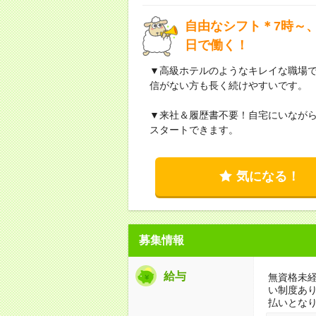
自由なシフト＊7時～、
日で働く！
▼高級ホテルのようなキレイな職場
信がない方も長く続けやすいです。
▼来社＆履歴書不要！自宅にいなが
スタートできます。
気になる！
募集情報
給与
無資格未経
い制度あ
払いとな