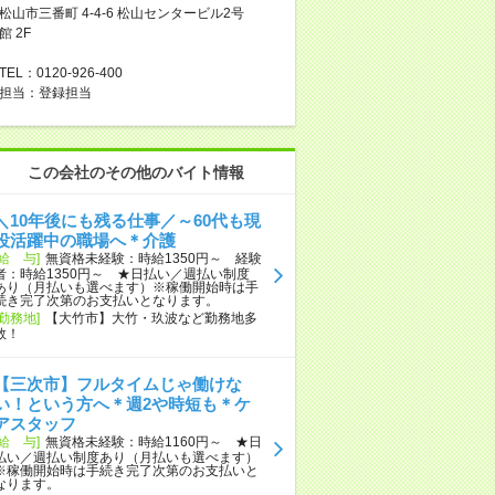
松山市三番町 4-4-6 松山センタービル2号
館 2F
TEL：0120-926-400
担当：登録担当
この会社のその他のバイト情報
＼10年後にも残る仕事／～60代も現
役活躍中の職場へ＊介護
[給 与]
無資格未経験：時給1350円～ 経験
者：時給1350円～ ★日払い／週払い制度
あり（月払いも選べます）※稼働開始時は手
続き完了次第のお支払いとなります。
[勤務地]
【大竹市】大竹・玖波など勤務地多
数！
【三次市】フルタイムじゃ働けな
い！という方へ＊週2や時短も＊ケ
アスタッフ
[給 与]
無資格未経験：時給1160円～ ★日
払い／週払い制度あり（月払いも選べます）
※稼働開始時は手続き完了次第のお支払いと
なります。