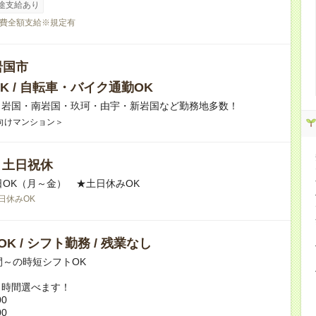
途支給あり
費全額支給※規定有
岩国市
K / 自転車・バイク通勤OK
】岩国・南岩国・玖珂・由宇・新岩国など勤務地多数！
向けマンション＞
/ 土日祝休
日OK（月～金） ★土日休みOK
日休みOK
K / シフト勤務 / 残業なし
間～の時短シフトOK
ト時間選べます！
00
00