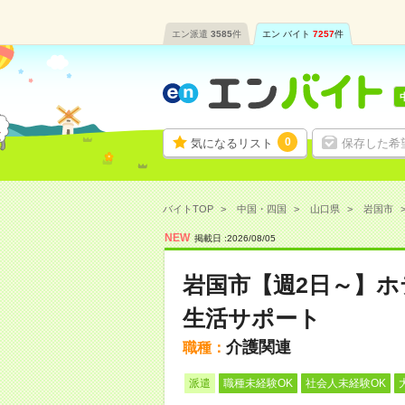
エン派遣
3585
件
エン バイト
7257
件
0
気になるリスト
保存した希
バイトTOP
中国・四国
山口県
岩国市
NEW
掲載日 :
2026
/
08
/
05
岩国市【週2日～】
生活サポート
介護関連
職種：
派遣
職種未経験OK
社会人未経験OK