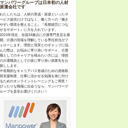
マンパワーグループは日本初の人材
派遣会社です
わたしたちは、人材の育成・派遣といったサ
ービス提供だけではなく、働く方々の『働き
やすい環境を整えること』『長期就労につな
がるサポート』に力を入れています。
2023年現在、全国34拠点に介護専門支店を展
開。介護の現場を理解している専任担当がフ
ォローします。理想と現実とのギャップに悩
んだ際は、お悩みに寄り添いサポート。介護
職としてのキャリアを積みたい方には、理想
の介護職員としての姿に寄り添い就業先をお
探しします。
中長期的なキャリアパス形成のための資格取
得支援制度、仕事に活かせる知識を身に付け
るためのオンライントレーニングもご用意！
ぴったりな職場に出会うなら、マンパワーグ
ループを是非お選びください！