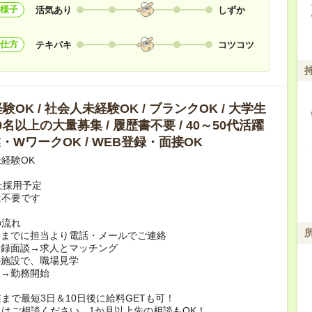
様子
活気あり
しずか
仕方
テキパキ
コツコツ
OK / 社会人未経験OK / ブランクOK / 大学生
10名以上の大量募集 / 履歴書不要 / 40～50代活躍
副業・WワークOK / WEB登録・面接OK
経験OK
上採用予定
は不要です
の流れ
日までに担当より電話・メールでご連絡
登録面談→求人とマッチング
の施設で、職場見学
定→勤務開始
まで最短3日＆10日後に給料GETも可！
はご相談ください。1か月以上先の相談もOK！