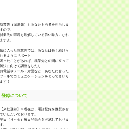
就業先（派遣先）もあなたも両者を担当しま
すので、
就業先の環境も理解している強い味方になれ
ますよ。
気に入った就業先では、あなたは長く続けら
れるようにサポート
困ったことがあれば、就業先との間に立って
解決に向けて調整をしたり
お電話やメール・対面など あなたに合った
ツールでコミュニケーションをとってまいり
ます！
登録について
【来社登録】※現在は、電話登録を推奨させ
ていただいております。
平日（月～金）毎日登録会を実施しておりま
す。