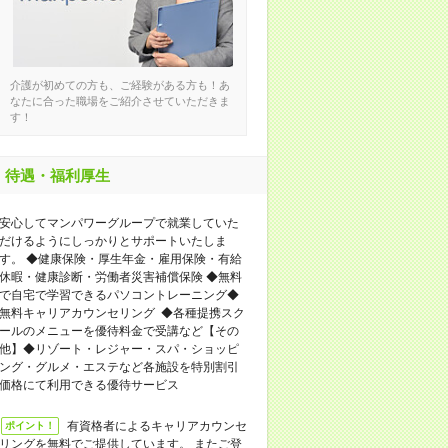
介護が初めての方も、ご経験がある方も！あ
なたに合った職場をご紹介させていただきま
す！
待遇・福利厚生
安心してマンパワーグループで就業していた
だけるようにしっかりとサポートいたしま
す。 ◆健康保険・厚生年金・雇用保険・有給
休暇・健康診断・労働者災害補償保険 ◆無料
で自宅で学習できるパソコントレーニング◆
無料キャリアカウンセリング ◆各種提携スク
ールのメニューを優待料金で受講など【その
他】◆リゾート・レジャー・スパ・ショッピ
ング・グルメ・エステなど各施設を特別割引
価格にて利用できる優待サービス
有資格者によるキャリアカウンセ
ポイント！
リングを無料でご提供しています。 またご登