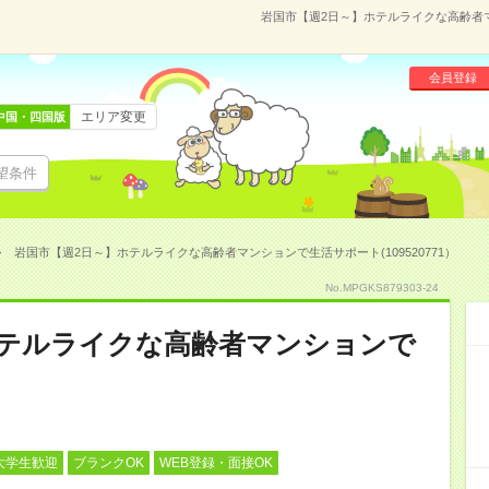
岩国市【週2日～】ホテルライクな高齢者マン
会員登録
エリア変更
中国・四国版
望条件
岩国市【週2日～】ホテルライクな高齢者マンションで生活サポート(109520771）
No.MPGKS879303-24
ホテルライクな高齢者マンションで
大学生歓迎
ブランクOK
WEB登録・面接OK