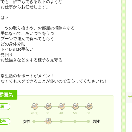
方でも、誰でもできる以下のような
なお仕事からお任せします。
には＞
シーツの取り換えや、お部屋の掃除をする
相手になって、あいづちをうつ
スプーンで運んで食べてもらう
などの身体介助
やトイレのお手伝い
の見回り
やお絵描きなどをする様子を見守る
日常生活のサポートがメイン！
えなくてもスグできることが多いので安心してくださいね！
雰囲気
層
20代
30
40
50
60
比率
女性
男性