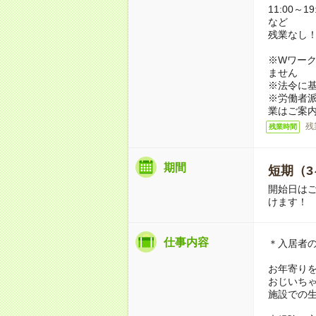
11:00～19
など
残業なし
※Wワーク
ません
※法令に基
※労働者
業はご案
残
残業時間
期間
短期（3
開始日は
けます！
仕事内容
＊入居者
お年寄り
おじいち
施設での