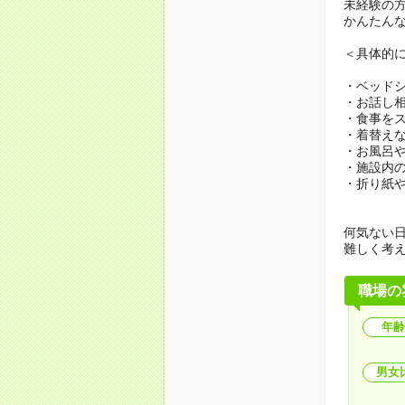
未経験の
かんたん
＜具体的
・ベッド
・お話し
・食事を
・着替え
・お風呂
・施設内
・折り紙
何気ない
難しく考
職場の
年齢
男女