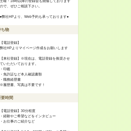
土曜・18時以降の登録会も開催しております
ので、ぜひご相談下さい。
●弊社HPより、Web予約も承っております●
持ち物
【電話登録】
弊社HPよりマイページ作成をお願いします
【来社登録】※現在は、電話登録を推奨させ
ていただいております。
・印鑑
・免許証など本人確認書類
・職務経歴書
※履歴書、写真は不要です！
所要時間
【電話登録】30分程度
・経験やご希望などをインタビュー
・お仕事のご紹介など