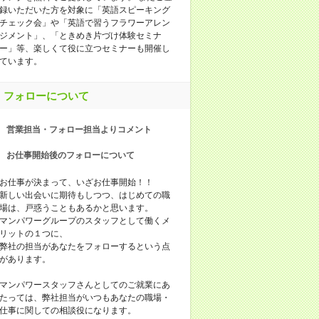
録いただいた方を対象に「英語スピーキング
チェック会」や「英語で習うフラワーアレン
ジメント」、「ときめき片づけ体験セミナ
ー」等、楽しくて役に立つセミナーも開催し
ています。
フォローについて
営業担当・フォロー担当よりコメント
お仕事開始後のフォローについて
お仕事が決まって、いざお仕事開始！！
新しい出会いに期待もしつつ、はじめての職
場は、戸惑うこともあるかと思います。
マンパワーグループのスタッフとして働くメ
リットの１つに、
弊社の担当があなたをフォローするという点
があります。
マンパワースタッフさんとしてのご就業にあ
たっては、弊社担当がいつもあなたの職場・
仕事に関しての相談役になります。