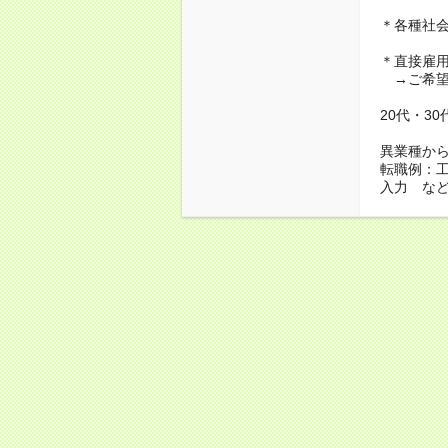
＊各種社
＊直接雇
→ご希望
20代・3
異業種か
転職例：
入力 な