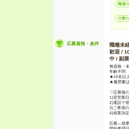
職場の
仕事の
応募資格・条件
職種未経験
歓迎 / 
中 / 
無資格・未
年齢不問
★10名以
★履歴書
▽応募後
1)翌営業
2)電話で
3)ご希望
4)就業決
応募→就業
開始希望日