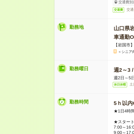
交通費別
交通
交通費
勤務地
山口県
車通勤O
【岩国市
＜シニア
勤務曜日
週2～3 
週2日～5
土
休日休暇
勤務時間
5ｈ以内O
★1日4時
★スター
7:00～16:
9:00～17: