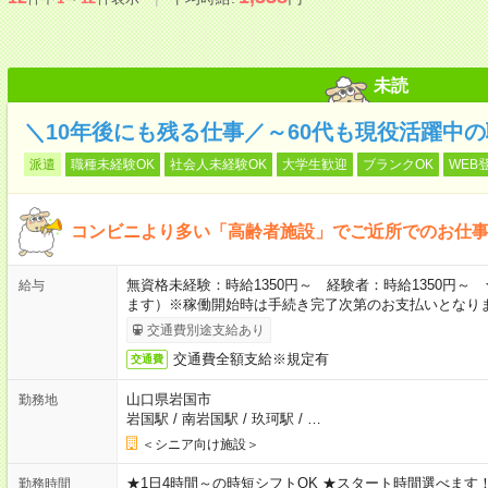
未読
＼10年後にも残る仕事／～60代も現役活躍中
派遣
職種未経験OK
社会人未経験OK
大学生歓迎
ブランクOK
WEB
コンビニより多い「高齢者施設」でご近所でのお仕
無資格未経験：時給1350円～ 経験者：時給1350円
給与
ます）※稼働開始時は手続き完了次第のお支払いとなり
交通費別途支給あり
交通費全額支給※規定有
交通費
山口県岩国市
勤務地
岩国駅
/
南岩国駅
/
玖珂駅
/
…
＜シニア向け施設＞
★1日4時間～の時短シフトOK ★スタート時間選べます！ 7:00～16
勤務時間