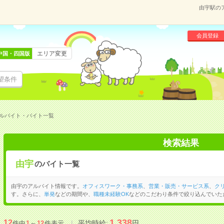
由宇駅の
会員登録
エリア変更
中国・四国版
望条件
ルバイト・バイト一覧
検索結果
由宇
のバイト一覧
由宇のアルバイト情報です。
オフィスワーク・事務系
、
営業・販売・サービス系
、
ク
す。さらに、
単発
などの期間や、
職種未経験OK
などのこだわり条件で絞り込んでいた
1,338
12
平均時給:
円
件中
1
～
12
件表示