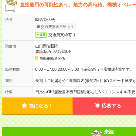
直接雇用の可能性あり。魅力の高時給。機械オペレ
時給1300円
給与
交通費別途支給あり
交通費支給有り
交通費
山口県岩国市
勤務地
由宇駅
から徒歩10分
自動車輸送関係
8:00～17:00 20:00～5:00 ※表記のうち実働8時間です。
勤務時間
長期【ご応募から1週間以内(最短2日目)のスピード就業
期間
日払いOK
/
履歴書不要
/
電話対応なし
/
パソコンスキル不要
特徴
気になる！
応募する
未読