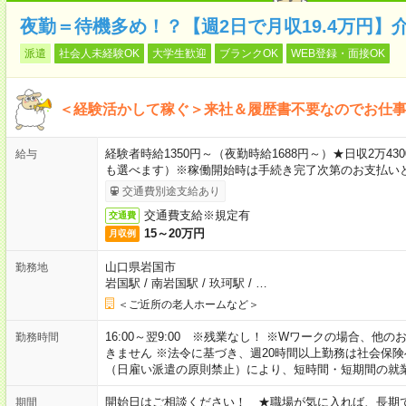
夜勤＝待機多め！？【週2日で月収19.4万円】
派遣
社会人未経験OK
大学生歓迎
ブランクOK
WEB登録・面接OK
＜経験活かして稼ぐ＞来社＆履歴書不要なのでお仕
経験者時給1350円～（夜勤時給1688円～）★日収2万
給与
も選べます）※稼働開始時は手続き完了次第のお支払い
交通費別途支給あり
交通費支給※規定有
交通費
15～20万円
月収例
山口県岩国市
勤務地
岩国駅
/
南岩国駅
/
玖珂駅
/
…
＜ご近所の老人ホームなど＞
16:00～翌9:00 ※残業なし！ ※Wワークの場合、他
勤務時間
きません ※法令に基づき、週20時間以上勤務は社会保
（日雇い派遣の原則禁止）により、短時間・短期間の就
開始日はご相談ください！ ★職場が気に入れば、長期
期間