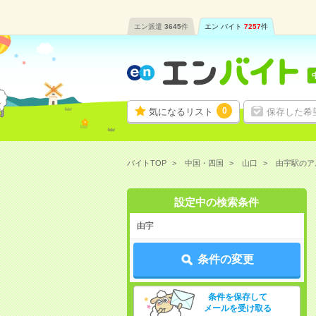
エン派遣
3645
件
エン バイト
7257
件
0
気になるリスト
保存した希
バイトTOP
中国・四国
山口
由宇駅のア
設定中の検索条件
由宇
条件の変更
条件を保存して
メールを受け取る