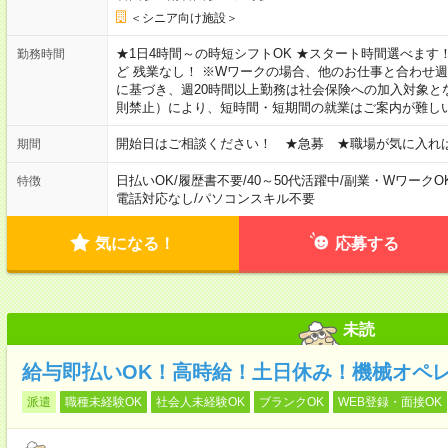
＜シニア向け施設＞
★1日4時間～の時短シフトOK ★スタート時間選べます！ 7:00～16
勤務時間
ど 残業なし！ ※Wワークの場合、他のお仕事と合わせ週
に基づき、週20時間以上勤務は社会保険への加入対象と
則禁止）により、短時間・短期間の就業はご案内が難し
開始日はご相談ください！ ★急募 ★職場が気に入れ
期間
日払いOK
/
履歴書不要
/
40～50代活躍中
/
副業・WワークO
特徴
電話対応なし
/
パソコンスキル不要
気になる！
応募する
未読
給与即払いOK！高時給！土日休み！機械オペ
派遣
職種未経験OK
社会人未経験OK
ブランクOK
WEB登録・面接OK