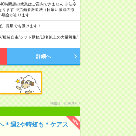
40時間超の就業はご案内できません ※法令
なります ※労働者派遣法（日雇い派遣の原
い場合があります
ば、長期でも働けます！
K
/
服装自由
/
シフト勤務
/
10名以上の大量募集
/
詳細へ
掲載日：2026.08.07
NEW
へ＊週2や時短も＊ケアス