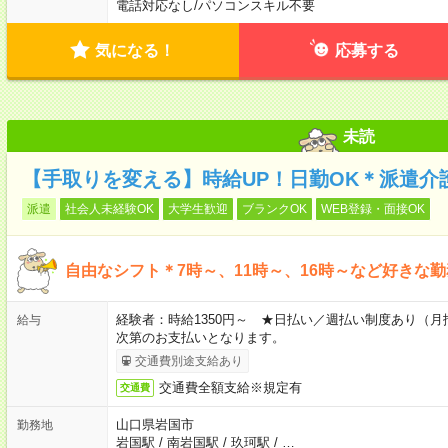
電話対応なし
/
パソコンスキル不要
気になる！
応募する
未読
【手取りを変える】時給UP！日勤OK＊派遣介
派遣
社会人未経験OK
大学生歓迎
ブランクOK
WEB登録・面接OK
自由なシフト＊7時～、11時～、16時～など好きな
経験者：時給1350円～ ★日払い／週払い制度あり（
給与
次第のお支払いとなります。
交通費別途支給あり
交通費全額支給※規定有
交通費
山口県岩国市
勤務地
岩国駅
/
南岩国駅
/
玖珂駅
/
…