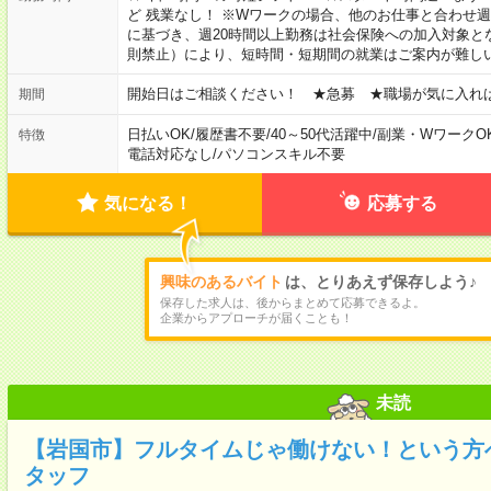
ど 残業なし！ ※Wワークの場合、他のお仕事と合わせ週
に基づき、週20時間以上勤務は社会保険への加入対象と
則禁止）により、短時間・短期間の就業はご案内が難し
開始日はご相談ください！ ★急募 ★職場が気に入れ
期間
日払いOK
/
履歴書不要
/
40～50代活躍中
/
副業・WワークO
特徴
電話対応なし
/
パソコンスキル不要
気になる！
応募する
興味のあるバイト
は、とりあえず保存しよう♪
保存した求人は、後からまとめて応募できるよ。
企業からアプローチが届くことも！
未読
【岩国市】フルタイムじゃ働けない！という方
タッフ