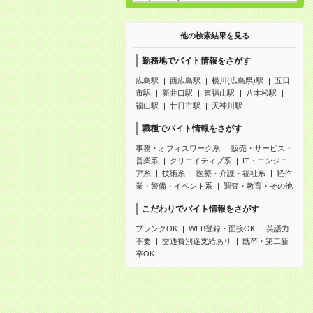
他の検索結果を見る
勤務地でバイト情報をさがす
広島駅
西広島駅
横川(広島県)駅
五日
市駅
新井口駅
東福山駅
八本松駅
福山駅
廿日市駅
天神川駅
職種でバイト情報をさがす
事務・オフィスワーク系
販売・サービス・
営業系
クリエイティブ系
IT・エンジニ
ア系
技術系
医療・介護・福祉系
軽作
業・警備・イベント系
調査・教育・その他
こだわりでバイト情報をさがす
ブランクOK
WEB登録・面接OK
英語力
不要
交通費別途支給あり
既卒・第二新
卒OK