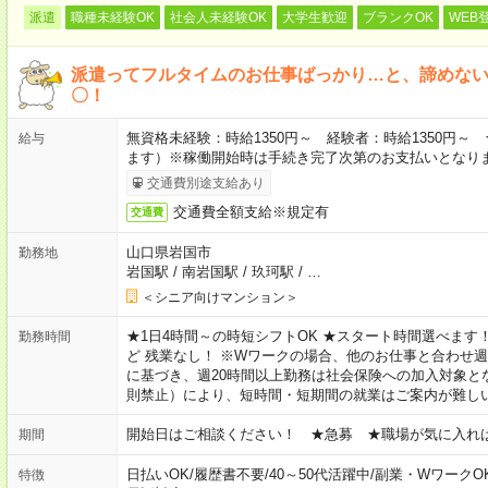
派遣
職種未経験OK
社会人未経験OK
大学生歓迎
ブランクOK
WEB
派遣ってフルタイムのお仕事ばっかり…と、諦めな
〇！
無資格未経験：時給1350円～ 経験者：時給1350円
給与
ます）※稼働開始時は手続き完了次第のお支払いとなり
交通費別途支給あり
交通費全額支給※規定有
交通費
山口県岩国市
勤務地
岩国駅
/
南岩国駅
/
玖珂駅
/
…
＜シニア向けマンション＞
★1日4時間～の時短シフトOK ★スタート時間選べます！ 7:00～16
勤務時間
ど 残業なし！ ※Wワークの場合、他のお仕事と合わせ週
に基づき、週20時間以上勤務は社会保険への加入対象と
則禁止）により、短時間・短期間の就業はご案内が難し
開始日はご相談ください！ ★急募 ★職場が気に入れ
期間
日払いOK
/
履歴書不要
/
40～50代活躍中
/
副業・WワークO
特徴