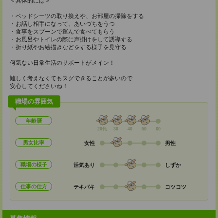
＜具体的には＞
・ベッドシーツの取り換えや、お部屋の掃除をする
・お話し相手になって、あいづちをうつ
・食事をスプーンで運んで食べてもらう
・お風呂やトイレの際に声掛けをして誘導する
・折り紙やお絵描きなどをする様子を見守る
何気ない日常生活のサポートがメイン！
難しく考えなくてもスグできることが多いので
安心してくださいね！
職場の雰囲気
年齢層
20代
30
40
50
60
男女比率
女性
男性
職場の様子
活気あり
しずか
仕事の仕方
テキパキ
コツコツ