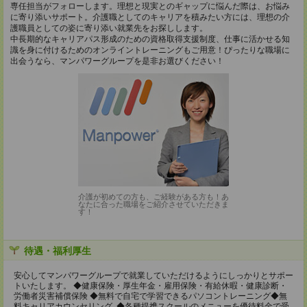
専任担当がフォローします。理想と現実とのギャップに悩んだ際は、お悩み
に寄り添いサポート。介護職としてのキャリアを積みたい方には、理想の介
護職員としての姿に寄り添い就業先をお探しします。
中長期的なキャリアパス形成のための資格取得支援制度、仕事に活かせる知
識を身に付けるためのオンライントレーニングもご用意！ぴったりな職場に
出会うなら、マンパワーグループを是非お選びください！
介護が初めての方も、ご経験がある方も！あ
なたに合った職場をご紹介させていただきま
す！
待遇・福利厚生
安心してマンパワーグループで就業していただけるようにしっかりとサポー
トいたします。 ◆健康保険・厚生年金・雇用保険・有給休暇・健康診断・
労働者災害補償保険 ◆無料で自宅で学習できるパソコントレーニング◆無
料キャリアカウンセリング ◆各種提携スクールのメニューを優待料金で受