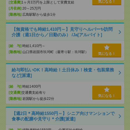
気になる！
[交通費]
1ヶ月3万円を上限として実費支給
[月収例]
20～25万円
[勤務地]
広島駅駅から徒歩1分
【無資格でも時給1,410円～】見守りヘルパー✨訪問
介護（週1日から／日勤のみ） /Ja[アルバイト]
[給 与]
時給1,410円～
[勤務地]
山口県岩国市玖珂町（最寄り駅：玖珂駅）
気になる！
給与即払いOK！高時給！土日休み！検査・包装業務
など[派遣]
[給 与]
時給1400円
[交通費]
交通費支給有り
気になる！
[勤務地]
岩国駅から徒歩22分
【週2日＊高時給1550円～】シニア向けマンションで
食事の配膳や見守り＊介護[派遣]