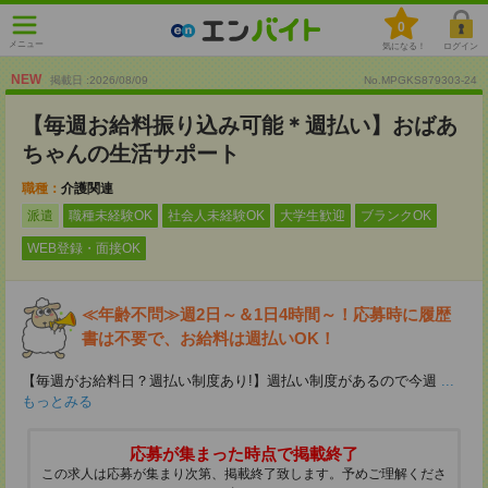
0
メニュー
気になる！
ログイン
NEW
掲載日 :2026
/
08
/
09
No.MPGKS879303-24
【毎週お給料振り込み可能＊週払い】おばあ
ちゃんの生活サポート
職種：
介護関連
派遣
職種未経験OK
社会人未経験OK
大学生歓迎
ブランクOK
WEB登録・面接OK
≪年齢不問≫週2日～＆1日4時間～！応募時に履歴
書は不要で、お給料は週払いOK！
【毎週がお給料日？週払い制度あり!】週払い制度があるので今週
...
もっとみる
応募が集まった時点で掲載終了
この求人は応募が集まり次第、掲載終了致します。予めご理解くださ