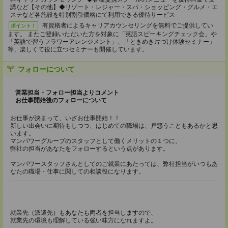
講など【その他】◆リゾート・レジャー・スパ・ショッピング・グルメ・エ
ステなど各施設を特別割引価格にて利用できる優待サービス
有資格者によるキャリアカウンセリングを無料でご提供してい
ポイント！
ます。 またご登録いただいた方を対象に「英語スピーキングチェック会」や
「英語で習うフラワーアレンジメント」、「ときめき片づけ体験セミナー」
等、楽しくて役に立つセミナーも開催しています。
フォローについて
営業担当・フォロー担当よりコメント
お仕事開始後のフォローについて
お仕事が決まって、いざお仕事開始！！
新しい出会いに期待もしつつ、はじめての職場は、戸惑うこともあるかと思
います。
マンパワーグループのスタッフとして働くメリットの１つに、
弊社の担当があなたをフォローするという点があります。
マンパワースタッフさんとしてのご就業にあたっては、弊社担当がいつもあ
なたの職場・仕事に関しての相談役になります。
就業先（派遣先）もあなたも両者を担当しますので、
就業先の環境も理解している強い味方になれますよ。