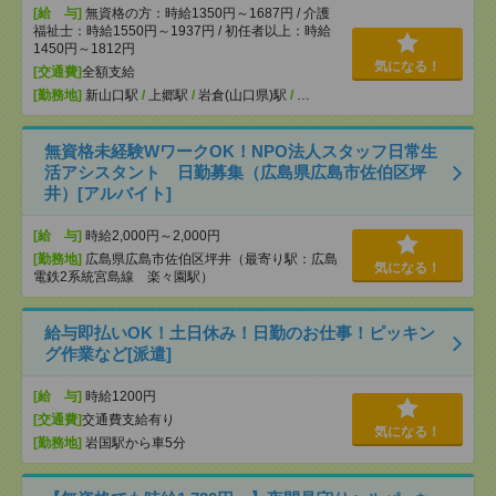
[給 与]
無資格の方：時給1350円～1687円 / 介護
福祉士：時給1550円～1937円 / 初任者以上：時給
1450円～1812円
気になる！
[交通費]
全額支給
[勤務地]
新山口駅
/
上郷駅
/
岩倉(山口県)駅
/
…
無資格未経験WワークOK！NPO法人スタッフ日常生
活アシスタント 日勤募集（広島県広島市佐伯区坪
井）[アルバイト]
[給 与]
時給2,000円～2,000円
[勤務地]
広島県広島市佐伯区坪井（最寄り駅：広島
気になる！
電鉄2系統宮島線 楽々園駅）
給与即払いOK！土日休み！日勤のお仕事！ピッキン
グ作業など[派遣]
[給 与]
時給1200円
[交通費]
交通費支給有り
気になる！
[勤務地]
岩国駅から車5分