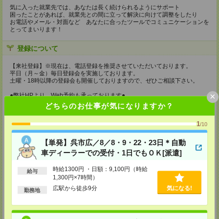
気に入った就業先では、あなたは長く続けられるようにサポート
困ったことがあれば、就業先との間に立って解決に向けて調整をしたり
お電話やメール・対面など あなたに合ったツールでコミュニケーションを
とってまいります！
登録について
【来社登録】※現在は、電話登録を推奨させていただいております。
平日（月～金）毎日登録会を実施しております。
土曜・18時以降の登録会も開催しておりますので、ぜひご相談下さい。
×
●弊社HPより、Web予約も承っております●
どちらのお仕事が気になりますか？
持ち物
1
/10
【電話登録】
弊社HPよりマイページ作成をお願いします
【単発】呉市広／8／8・9・22・23日＊自動
【来社登録】※現在は、電話登録を推奨させていただいております。
車ディーラーでの受付・1日でもＯＫ[派遣]
・印鑑
・免許証など本人確認書類
・職務経歴書
時給1300円 ・日額：9,100円（時給
給与
※履歴書、写真は不要です！
1,300円×7時間）
広駅から徒歩9分
気になる!
勤務地
所要時間
【電話登録】30分程度
・経験やご希望などをインタビュー