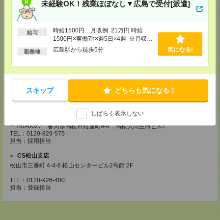
・お仕事のご紹介など
未経験OK！残業ほぼなし▼広島で受付[派遣]
【来社登録】約1.5～2時間＊経験・ご希望による
・ガイダンス
時給1500円 月収例 21万円 時給
・経験や希望をインタビュー
給与
・スキルチェック
1500円×実働7h×週5日×4週 ※月収例
・お仕事のご紹介
を保証するものではありません。※給
広島駅から徒歩5分
気になる!
勤務地
与即受取りサービス利用可（利用条件
登録場所
有）
CS広島支店
広島県広島市中区袋町 3-17 シシンヨービル 11F
スキップ
どちらも気になる！
TEL：0120-921-943
担当：採用担当
しばらく表示しない
CS高松支店
〒760-0027 香川県高松市紺屋町9-6 高松大同生命ビル7
TEL：0120-829-575
担当：採用担当
CS松山支店
松山市三番町 4-4-6 松山センタービル2号館 2F
TEL：0120-926-400
担当：登録担当