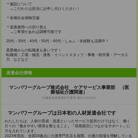
＊施設について
→こだわりは担当にお申し付けください！
＊各種社会保険完備
＊直接雇用への切り替え
→ご希望があれば調整可能です
20代・30代・40代・50代・60代・しゅふ・未経験も活躍中！
異業種からの転職者も多いです！
転職例：工場・物流・接客・イベントスタッフ・事務・軽作業・データ入
力 などなど
派遣会社情報
マンパワーグループ株式会社 ケアサービス事業部 （医
療福祉介護関連）
労働者派遣事業許可番号:派13-315642
マンパワーグループは日本初の人材派遣会社です
わたしたちは、人材の育成・派遣といったサービス提供だけではなく、働く
方々の『働きやすい環境を整えること』『長期就労につながるサポート』に
力を入れています。
2023年現在、全国34拠点に介護専門支店を展開。介護の現場を理解している