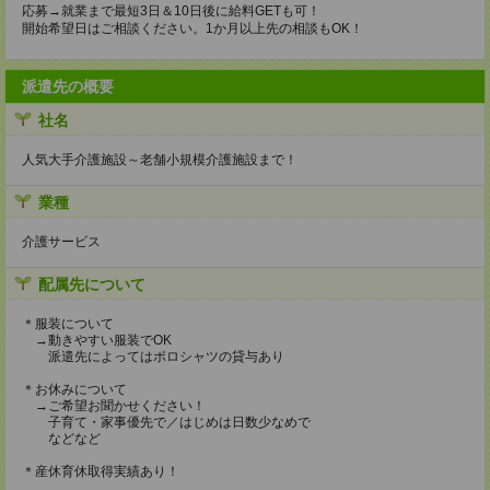
応募→就業まで最短3日＆10日後に給料GETも可！
開始希望日はご相談ください。1か月以上先の相談もOK！
派遣先の概要
社名
人気大手介護施設～老舗小規模介護施設まで！
業種
介護サービス
配属先について
＊服装について
→動きやすい服装でOK
派遣先によってはポロシャツの貸与あり
＊お休みについて
→ご希望お聞かせください！
子育て・家事優先で／はじめは日数少なめで
などなど
＊産休育休取得実績あり！