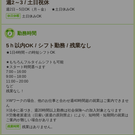
週2～3 / 土日祝休
週2日～5日OK（月～金） ★土日休みOK
土日休みOK
休日休暇
勤務時間
5ｈ以内OK / シフト勤務 / 残業なし
★1日4時間～の時短シフトOK
★もちろんフルタイムシフトも可能
★スタート時間選べます
7:00～16:00
9:00～18:00
11:00～20:00
など
残業なし！
※Wワークの場合、他のお仕事と合わせ週40時間超の就業はご案内できませ
ん
※法令に基づき、週20時間以上勤務は社会保険への加入対象となります
※労働者派遣法（日雇い派遣の原則禁止）により、短時間・短期間の就業は
ご案内が難しい場合があります
残業はありません。
残業時間