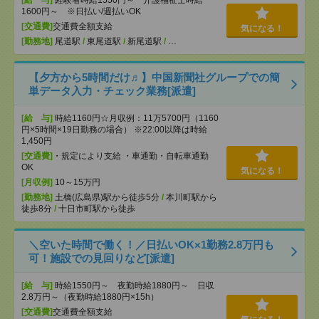
[給 与]
経験者時給1550円～ 介護福祉士時給
1600円～ ※日払い/週払いOK
[交通費]
交通費全額支給
気になる！
[勤務地]
尾道駅
/
東尾道駅
/
新尾道駅
/
…
【夕方から5時間だけ♬】中国新聞社グループでの簡
単データ入力・チェック業務[派遣]
[給 与]
時給1160円☆月収例：11万5700円（1160
円×5時間×19日勤務の場合） ※22:00以降は時給
1,450円
[交通費]
・規定により支給 ・車通勤・自転車通勤
OK
気になる！
[月収例]
10～15万円
[勤務地]
土橋(広島県)駅から徒歩5分
/
本川町駅から
徒歩8分
/
十日市町駅から徒歩
＼空いた時間で働く！／日払いOK×1勤務2.8万円も
可！施設での見回りなど[派遣]
[給 与]
時給1550円～ 夜勤時給1880円～ 日収
2.8万円～（夜勤時給1880円×15h）
[交通費]
交通費全額支給