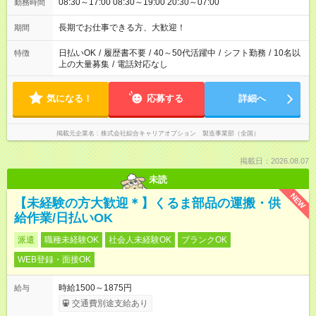
08:30～17:00 08:30～19:00 20:30～07:00
勤務時間
長期でお仕事できる方、大歓迎！
期間
日払いOK
/
履歴書不要
/
40～50代活躍中
/
シフト勤務
/
10名以
特徴
上の大量募集
/
電話対応なし
気になる！
応募する
詳細へ
掲載元企業名
株式会社綜合キャリアオプション 製造事業部（全国）
掲載日：2026.08.07
未読
NEW
【未経験の方大歓迎＊】くるま部品の運搬・供
給作業/日払いOK
派遣
職種未経験OK
社会人未経験OK
ブランクOK
WEB登録・面接OK
時給1500～1875円
給与
交通費別途支給あり