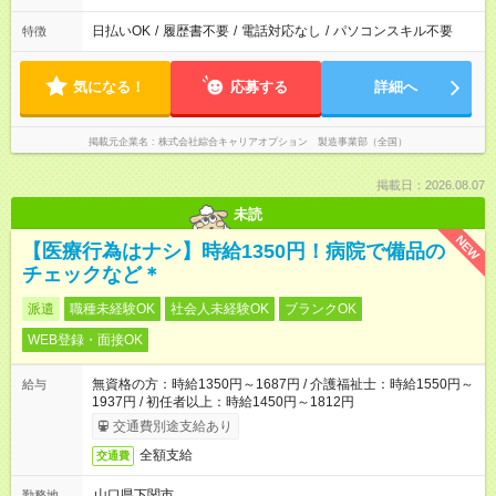
日払いOK
/
履歴書不要
/
電話対応なし
/
パソコンスキル不要
特徴
気になる！
応募する
詳細へ
掲載元企業名
株式会社綜合キャリアオプション 製造事業部（全国）
掲載日：2026.08.07
未読
NEW
【医療行為はナシ】時給1350円！病院で備品の
チェックなど＊
派遣
職種未経験OK
社会人未経験OK
ブランクOK
WEB登録・面接OK
無資格の方：時給1350円～1687円 / 介護福祉士：時給1550円～
給与
1937円 / 初任者以上：時給1450円～1812円
交通費別途支給あり
全額支給
交通費
山口県下関市
勤務地