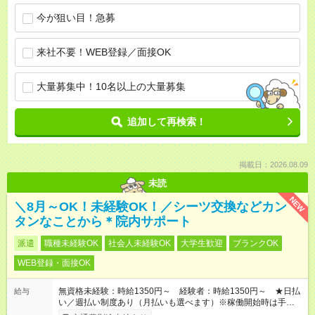
今が狙い目！急募
来社不要！WEB登録／面接OK
大量募集中！10名以上の大量募集
追加して再検索！
掲載日：2026.08.09
未読
NEW
＼8月～OK！未経験OK！／シーツ交換などカン
タンなことから＊院内サポート
派遣
職種未経験OK
社会人未経験OK
大学生歓迎
ブランクOK
WEB登録・面接OK
無資格未経験：時給1350円～ 経験者：時給1350円～ ★日払
給与
い／週払い制度あり（月払いも選べます）※稼働開始時は手続き
完了次第のお支払いとなります。