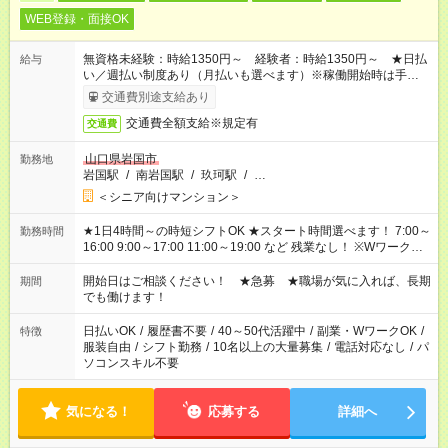
WEB登録・面接OK
無資格未経験：時給1350円～ 経験者：時給1350円～ ★日払
給与
い／週払い制度あり（月払いも選べます）※稼働開始時は手続き
完了次第のお支払いとなります。
交通費別途支給あり
交通費全額支給※規定有
交通費
山口県岩国市
勤務地
岩国駅
/
南岩国駅
/
玖珂駅
/
…
＜シニア向けマンション＞
★1日4時間～の時短シフトOK ★スタート時間選べます！ 7:00～
勤務時間
16:00 9:00～17:00 11:00～19:00 など 残業なし！ ※Wワークの
場合、他のお仕事と合わせ週40時間超の就業はご案内できませ
ん ※法令に基づき、週20時間以上勤務は社会保険への加入対象
開始日はご相談ください！ ★急募 ★職場が気に入れば、長期
期間
となります ※労働者派遣法（日雇い派遣の原則禁止）により、
でも働けます！
短時間・短期間の就業はご案内が難しい場合があります
日払いOK
/
履歴書不要
/
40～50代活躍中
/
副業・WワークOK
/
特徴
服装自由
/
シフト勤務
/
10名以上の大量募集
/
電話対応なし
/
パ
ソコンスキル不要
気になる！
応募する
詳細へ