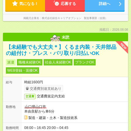
気になる！
応募する
詳細へ
掲載元企業名
株式会社綜合キャリアオプション 製造事業部（全国）
掲載日：2026.08.08
未読
NEW
【未経験でも大丈夫＊】くるま内装・天井部品
の組付け・プレス・バリ取り/日払いOK
派遣
職種未経験OK
社会人未経験OK
ブランクOK
WEB登録・面接OK
時給1600円
給与
交通費別途支給あり
交通費規定内支給
交通費
山口県山口市
勤務地
本由良駅から車6分
製造・建築・土木・製造技術系
08:00～16:45 20:00～04:45
勤務時間