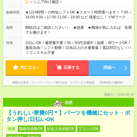
＜シニア向け施設＞
★1日4時間～の時短シフトOK ★スタート時間選べます！ 7:00～
勤務時間
16:00 9:00～17:00 11:00～19:00 など 残業なし！ ※Wワークの
場合、他のお仕事と合わせ週40時間超の就業はご案内できませ
ん ※法令に基づき、週20時間以上勤務は社会保険への加入対象
開始日はご相談ください！ ★急募 ★職場が気に入れば、長期
期間
となります ※労働者派遣法（日雇い派遣の原則禁止）により、
でも働けます！
短時間・短期間の就業はご案内が難しい場合があります
日払いOK
/
履歴書不要
/
40～50代活躍中
/
副業・WワークOK
/
特徴
服装自由
/
シフト勤務
/
10名以上の大量募集
/
電話対応なし
/
パ
ソコンスキル不要
気になる！
応募する
詳細へ
掲載元企業名
マンパワーグループ株式会社 ケアサービス事業部 （医療福祉介護関連）
掲載日：2026.08.06
未読
【うれしい寮費0円＊】パーツを機械にセット・ボ
タン押し/日払いOK
派遣
職種未経験OK
社会人未経験OK
ブランクOK