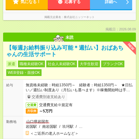
気になる！
応募する
詳細へ
掲載元企業名
株式会社ニッソーネット
掲載日：2026.08.09
未読
NEW
【毎週お給料振り込み可能＊週払い】おばあち
ゃんの生活サポート
派遣
職種未経験OK
社会人未経験OK
大学生歓迎
ブランクOK
WEB登録・面接OK
無資格未経験：時給1350円～ 経験者：時給1350円～ ★日払
給与
い／週払い制度あり（月払いも選べます）※稼働開始時は手続き
完了次第のお支払いとなります。
交通費別途支給あり
交通費支給※規定有
交通費
～5万円
月収例
山口県岩国市
勤務地
岩国駅
/
南岩国駅
/
玖珂駅
/
…
＜ご近所の老人ホームなど＞