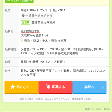
WEB登録・面接OK
時給1300～1625円 日払いOK！
給与
交通費別途支給あり
交通費規定内支給
交通費
山口県山口市
勤務地
大歳駅から徒歩13分
製造・建築・土木・製造技術系
(2交替)8:30～19:00、20:30～翌7:00 ※日勤研修あり(8:30～
勤務時間
17:00/1ヶ月程度) ※1年単位の変形労働制
長期でお仕事できる方、大歓迎！
期間
日払いOK
/
履歴書不要
/
シフト勤務
/
電話対応なし
/
パソコン
特徴
スキル不要
気になる！
応募する
詳細へ
掲載元企業名
株式会社綜合キャリアオプション 製造事業部（全国）
掲載日：2026.08.06