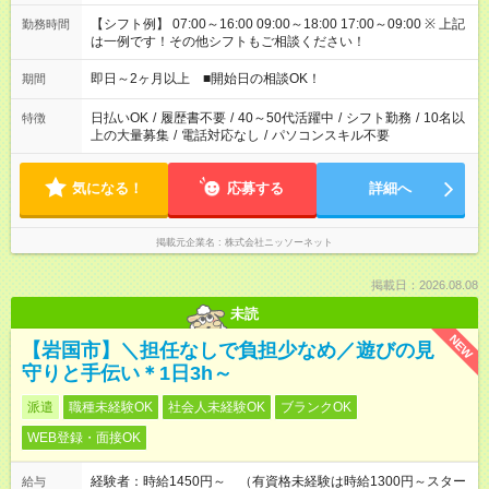
【シフト例】 07:00～16:00 09:00～18:00 17:00～09:00 ※ 上記
勤務時間
は一例です！その他シフトもご相談ください！
即日～2ヶ月以上 ■開始日の相談OK！
期間
日払いOK
/
履歴書不要
/
40～50代活躍中
/
シフト勤務
/
10名以
特徴
上の大量募集
/
電話対応なし
/
パソコンスキル不要
気になる！
応募する
詳細へ
掲載元企業名
株式会社ニッソーネット
掲載日：2026.08.08
未読
NEW
【岩国市】＼担任なしで負担少なめ／遊びの見
守りと手伝い＊1日3h～
派遣
職種未経験OK
社会人未経験OK
ブランクOK
WEB登録・面接OK
経験者：時給1450円～ （有資格未経験は時給1300円～スター
給与