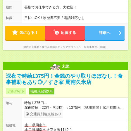
長期でお仕事できる方、大歓迎！
期間
日払いOK
/
履歴書不要
/
電話対応なし
特徴
気になる！
応募する
詳細へ
掲載元企業名
株式会社綜合キャリアオプション 製造事業部（全国）
未読
深夜で時給1375円！金銭のやり取りほぼなし！食
事補助もあり◎／すき家 周南久米店
アルバイト
職種未経験OK
時給1,375円～
給与
深夜時給（22時～翌5時）：1375円 【試用期間】試用期間あり
試用期間の長さ：1ヶ月 雇用形態、給与は本採用時と同じです。
交通費別途支給あり
試用期間の実態は30日（※条件変更なし）ですが、切り上げで
一ヶ月とさせていただきます。 研修制度あり：15時間(研修中も
山口県周南市
勤務地
同時給）
山口県周南市
大字久米1142-1