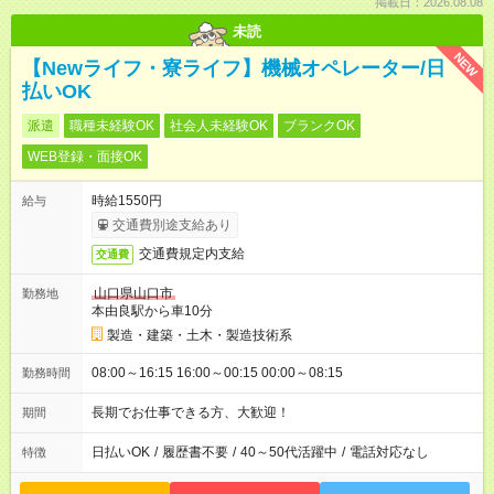
掲載日：2026.08.08
未読
NEW
【Newライフ・寮ライフ】機械オペレーター/日
払いOK
派遣
職種未経験OK
社会人未経験OK
ブランクOK
WEB登録・面接OK
時給1550円
給与
交通費別途支給あり
交通費規定内支給
交通費
山口県山口市
勤務地
本由良駅から車10分
製造・建築・土木・製造技術系
08:00～16:15 16:00～00:15 00:00～08:15
勤務時間
長期でお仕事できる方、大歓迎！
期間
日払いOK
/
履歴書不要
/
40～50代活躍中
/
電話対応なし
特徴