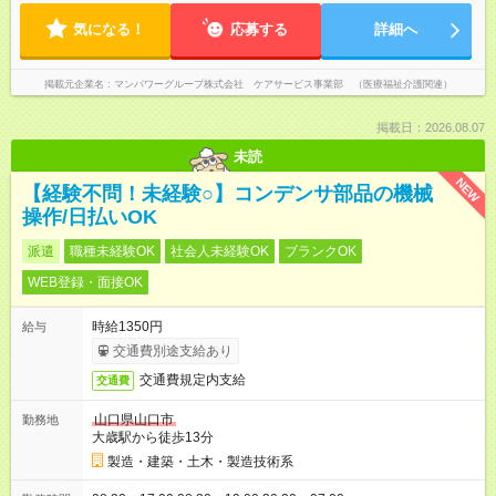
気になる！
応募する
詳細へ
掲載元企業名
マンパワーグループ株式会社 ケアサービス事業部 （医療福祉介護関連）
掲載日：2026.08.07
未読
NEW
【経験不問！未経験○】コンデンサ部品の機械
操作/日払いOK
派遣
職種未経験OK
社会人未経験OK
ブランクOK
WEB登録・面接OK
時給1350円
給与
交通費別途支給あり
交通費規定内支給
交通費
山口県山口市
勤務地
大歳駅から徒歩13分
製造・建築・土木・製造技術系