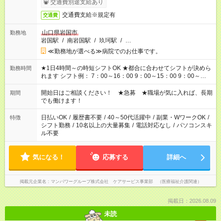
交通費別途支給あり
交通費支給※規定有
交通費
山口県岩国市
勤務地
岩国駅
/
南岩国駅
/
玖珂駅
/
…
≪勤務地が選べる≫病院でのお仕事です。
★1日4時間～の時短シフトOK ★都合に合わせてシフトが決めら
勤務時間
れます シフト例： 7：00～16：00 9：00～15：00 9：00～
18：00 11：00～20：00 など ※Wワークの場合、他のお仕事と
合わせ週40時間超の就業はご案内できません ※法令に基づき、
開始日はご相談ください！ ★急募 ★職場が気に入れば、長期
期間
週20時間以上勤務は社会保険への加入対象となります ※労働者
でも働けます！
派遣法（日雇い派遣の原則禁止）により、短時間・短期間の就
業はご案内が難しい場合があります
日払いOK
/
履歴書不要
/
40～50代活躍中
/
副業・WワークOK
/
特徴
シフト勤務
/
10名以上の大量募集
/
電話対応なし
/
パソコンスキ
ル不要
気になる！
応募する
詳細へ
掲載元企業名
マンパワーグループ株式会社 ケアサービス事業部 （医療福祉介護関連）
掲載日：2026.08.09
未読