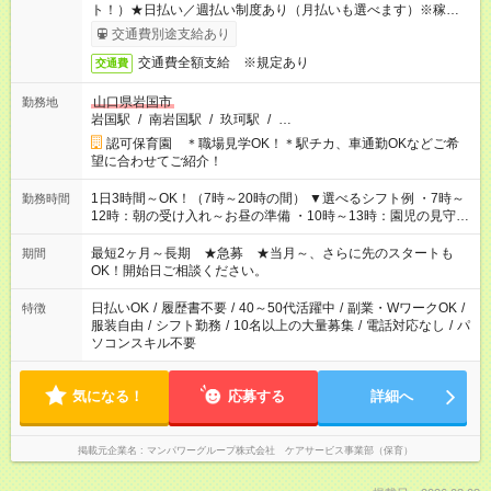
ト！）★日払い／週払い制度あり（月払いも選べます）※稼働開
始時は手続き完了次第のお支払いとなります★フルタイムできる
交通費別途支給あり
方は100円アップ！
交通費全額支給 ※規定あり
交通費
山口県岩国市
勤務地
岩国駅
/
南岩国駅
/
玖珂駅
/
…
認可保育園 ＊職場見学OK！＊駅チカ、車通勤OKなどご希
望に合わせてご紹介！
1日3時間～OK！（7時～20時の間） ▼選べるシフト例 ・7時～
勤務時間
12時：朝の受け入れ～お昼の準備 ・10時～13時：園児の見守り
～お昼の補助 ・9時～16時：帰りの会まで！子供の成長を見守
る ・15時～20時：夜のお迎えサポート ※残業なし！
最短2ヶ月～長期 ★急募 ★当月～、さらに先のスタートも
期間
OK！開始日ご相談ください。
日払いOK
/
履歴書不要
/
40～50代活躍中
/
副業・WワークOK
/
特徴
服装自由
/
シフト勤務
/
10名以上の大量募集
/
電話対応なし
/
パ
ソコンスキル不要
気になる！
応募する
詳細へ
掲載元企業名
マンパワーグループ株式会社 ケアサービス事業部（保育）