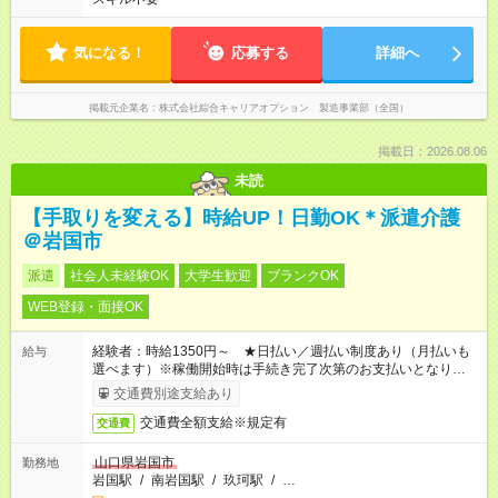
気になる！
応募する
詳細へ
掲載元企業名
株式会社綜合キャリアオプション 製造事業部（全国）
掲載日：2026.08.06
未読
【手取りを変える】時給UP！日勤OK＊派遣介護
＠岩国市
派遣
社会人未経験OK
大学生歓迎
ブランクOK
WEB登録・面接OK
経験者：時給1350円～ ★日払い／週払い制度あり（月払いも
給与
選べます）※稼働開始時は手続き完了次第のお支払いとなりま
す。
交通費別途支給あり
交通費全額支給※規定有
交通費
山口県岩国市
勤務地
岩国駅
/
南岩国駅
/
玖珂駅
/
…