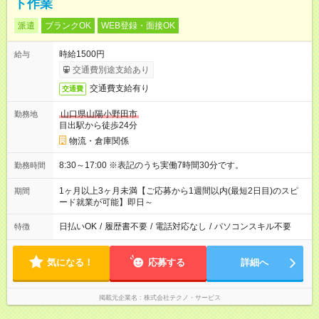
ト作業
派遣
ブランクOK
WEB登録・面接OK
時給1500円
給与
交通費別途支給あり
交通費支給有り
交通費
山口県山陽小野田市
勤務地
目出駅から徒歩24分
物流・倉庫関係
8:30～17:00 ※表記のうち実働7時間30分です。
勤務時間
1ヶ月以上3ヶ月未満【ご応募から1週間以内(最短2日目)のスピ
期間
ード就業が可能】即日～
日払いOK
/
履歴書不要
/
電話対応なし
/
パソコンスキル不要
特徴
気になる！
応募する
詳細へ
掲載元企業名
株式会社テクノ・サービス