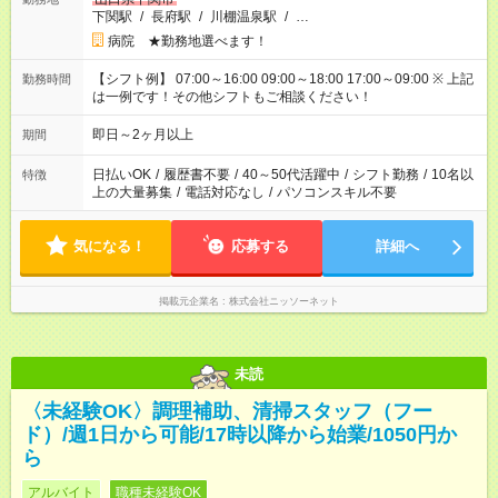
下関駅
/
長府駅
/
川棚温泉駅
/
…
病院 ★勤務地選べます！
【シフト例】 07:00～16:00 09:00～18:00 17:00～09:00 ※ 上記
勤務時間
は一例です！その他シフトもご相談ください！
即日～2ヶ月以上
期間
日払いOK
/
履歴書不要
/
40～50代活躍中
/
シフト勤務
/
10名以
特徴
上の大量募集
/
電話対応なし
/
パソコンスキル不要
気になる！
応募する
詳細へ
掲載元企業名
株式会社ニッソーネット
未読
〈未経験OK〉調理補助、清掃スタッフ（フー
ド）/週1日から可能/17時以降から始業/1050円か
ら
アルバイト
職種未経験OK