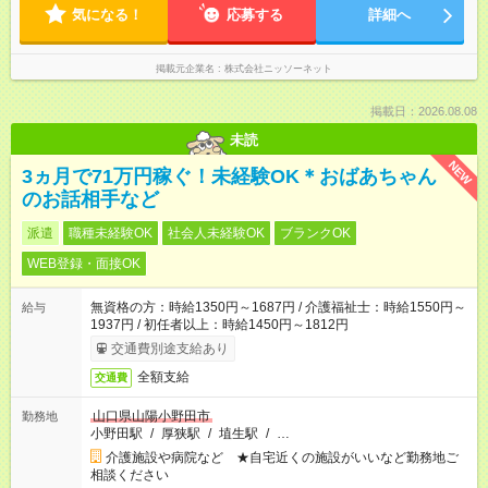
気になる！
応募する
詳細へ
掲載元企業名
株式会社ニッソーネット
掲載日：2026.08.08
未読
NEW
3ヵ月で71万円稼ぐ！未経験OK＊おばあちゃん
のお話相手など
派遣
職種未経験OK
社会人未経験OK
ブランクOK
WEB登録・面接OK
無資格の方：時給1350円～1687円 / 介護福祉士：時給1550円～
給与
1937円 / 初任者以上：時給1450円～1812円
交通費別途支給あり
全額支給
交通費
山口県山陽小野田市
勤務地
小野田駅
/
厚狭駅
/
埴生駅
/
…
介護施設や病院など ★自宅近くの施設がいいなど勤務地ご
相談ください