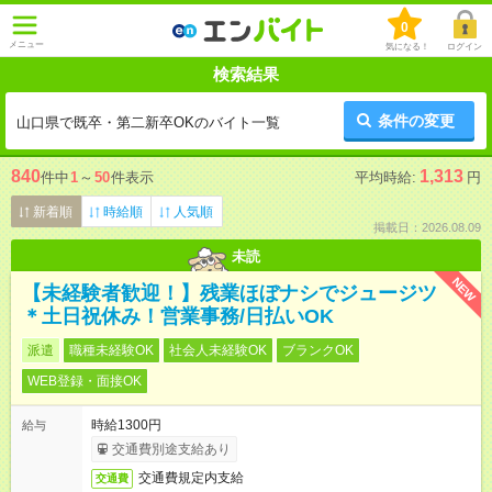
0
メニュー
気になる！
ログイン
検索結果
条件の変更
山口県で既卒・第二新卒OKのバイト一覧
840
1,313
件中
1
～
50
件表示
平均時給:
円
新着順
時給順
人気順
掲載日：2026.08.09
未読
NEW
【未経験者歓迎！】残業ほぼナシでジュージツ
＊土日祝休み！営業事務/日払いOK
派遣
職種未経験OK
社会人未経験OK
ブランクOK
WEB登録・面接OK
時給1300円
給与
交通費別途支給あり
交通費規定内支給
交通費