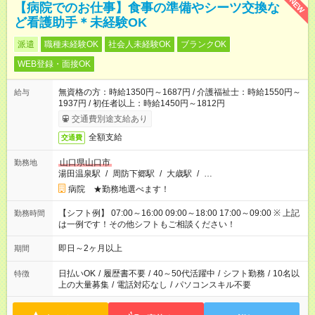
NEW
【病院でのお仕事】食事の準備やシーツ交換な
ど看護助手＊未経験OK
派遣
職種未経験OK
社会人未経験OK
ブランクOK
WEB登録・面接OK
無資格の方：時給1350円～1687円 / 介護福祉士：時給1550円～
給与
1937円 / 初任者以上：時給1450円～1812円
交通費別途支給あり
全額支給
交通費
山口県山口市
勤務地
湯田温泉駅
/
周防下郷駅
/
大歳駅
/
…
病院 ★勤務地選べます！
【シフト例】 07:00～16:00 09:00～18:00 17:00～09:00 ※ 上記
勤務時間
は一例です！その他シフトもご相談ください！
即日～2ヶ月以上
期間
日払いOK
/
履歴書不要
/
40～50代活躍中
/
シフト勤務
/
10名以
特徴
上の大量募集
/
電話対応なし
/
パソコンスキル不要