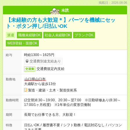
掲載日：2026.08.06
未読
【未経験の方も大歓迎＊】パーツを機械にセッ
ト・ボタン押し/日払いOK
派遣
職種未経験OK
社会人未経験OK
ブランクOK
WEB登録・面接OK
時給1300～1625円
給与
交通費別途支給あり
交通費規定内支給
交通費
山口県山口市
勤務地
大歳駅から徒歩13分
製造・建築・土木・製造技術系
(2交替)8:30～19:00、20:30～翌7:00 ※日勤研修あり(8:30～
勤務時間
17:00/1ヶ月程度) ※1年単位の変形労働制
長期でお仕事できる方、大歓迎！
期間
日払いOK
/
履歴書不要
/
シフト勤務
/
電話対応なし
/
パソコン
特徴
スキル不要