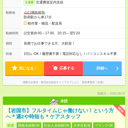
交通費規定内支給
交通費
山口県防府市
勤務地
防府駅から車17分
軽作業・物流・配送系
(2交替)8:00～17:00、20:15～翌5:20
勤務時間
長期でお仕事できる方、大歓迎！
期間
日払いOK
/
履歴書不要
/
電話対応なし
/
パソコンスキル不要
特徴
気になる！
応募する
詳細へ
掲載元企業名
株式会社綜合キャリアオプション 製造事業部（全国）
掲載日：2026.08.07
未読
NEW
【岩国市】フルタイムじゃ働けない！という方
へ＊週2や時短も＊ケアスタッフ
派遣
職種未経験OK
社会人未経験OK
大学生歓迎
ブランクOK