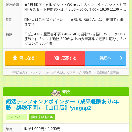
★1日4時間～の時短シフトOK ★もちろんフルタイムシフトも可
勤務時間
能 ★スタート時間選べます 7:00～16:00 9:00～18:00 11:00～
20:00 など 残業なし！ ※Wワークの場合、他のお仕事と合わせ
週40時間超の就業はご案内できません ※法令に基づき、週20時
開始日はご相談ください！ ★職場が気に入れば、長期でも働け
期間
間以上勤務は社会保険への加入対象となります ※労働者派遣法
ます！
（日雇い派遣の原則禁止）により、短時間・短期間の就業はご
案内が難しい場合があります
日払いOK
/
履歴書不要
/
40～50代活躍中
/
副業・WワークOK
/
特徴
服装自由
/
シフト勤務
/
10名以上の大量募集
/
電話対応なし
/
パ
ソコンスキル不要
気になる！
応募する
詳細へ
掲載元企業名
マンパワーグループ株式会社 ケアサービス事業部 （医療福祉介護関連）
未読
婚活テレフォンアポインター（成果報酬あり/年
齢・経験不問）【山口店】/ymgap2
アルバイト
職種未経験OK
時給1,050円～1,050円
給与