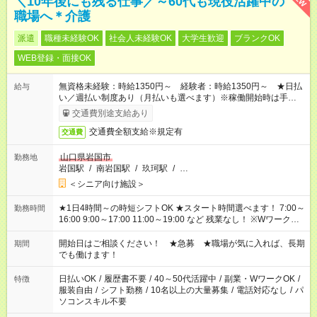
＼10年後にも残る仕事／～60代も現役活躍中の
職場へ＊介護
派遣
職種未経験OK
社会人未経験OK
大学生歓迎
ブランクOK
WEB登録・面接OK
無資格未経験：時給1350円～ 経験者：時給1350円～ ★日払
給与
い／週払い制度あり（月払いも選べます）※稼働開始時は手続き
完了次第のお支払いとなります。
交通費別途支給あり
交通費全額支給※規定有
交通費
山口県岩国市
勤務地
岩国駅
/
南岩国駅
/
玖珂駅
/
…
＜シニア向け施設＞
★1日4時間～の時短シフトOK ★スタート時間選べます！ 7:00～
勤務時間
16:00 9:00～17:00 11:00～19:00 など 残業なし！ ※Wワークの
場合、他のお仕事と合わせ週40時間超の就業はご案内できませ
ん ※法令に基づき、週20時間以上勤務は社会保険への加入対象
開始日はご相談ください！ ★急募 ★職場が気に入れば、長期
期間
となります ※労働者派遣法（日雇い派遣の原則禁止）により、
でも働けます！
短時間・短期間の就業はご案内が難しい場合があります
日払いOK
/
履歴書不要
/
40～50代活躍中
/
副業・WワークOK
/
特徴
服装自由
/
シフト勤務
/
10名以上の大量募集
/
電話対応なし
/
パ
ソコンスキル不要