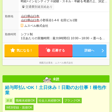
時給+インセンティブ ※経験・スキル・年齢を考慮の上、決定し
ます。 《成果に応じたインセンティブ支給例》 テレアポ未経
交通費別途支給あり
験、入社5ヶ月目の女性パートさんが、時給に加えて、月7万円
のインセンティブを獲得するなど、入社年数に関わりなく成
山口県山口市
勤務地
果・貢献に応じた報酬制度が導入されています。 ※試用期間は3
山口県山口市
小郡長谷1-4-6 右田ビル1階
ヶ月で、その間は有期契約です。そのほかの条件に変更はあり
ません。 【試用期間】試用期間あり 試用期間の長さ：2ヶ月
ムスベル株式会社
※ 雇用形態と給与に、本採用時と異なる部分があります。 雇用
形態：中途採用（契約社員） 給与：本採用時と同じです。 ※試
シフト制
勤務時間
用期間は2ヶ月で、その間は有期契約です。そのほかの条件に変
1日あたりの実働時間：最大6時間/日 10:00～18:00 ＜選べるシ
更はありません。 ※月所定労働時間が110時間未満の方は試用期
フト＞ (1)10:00～16:00 (2)10:00～17:00 (3)10:00～18:00 ◎
間3ヶ月になります。
勤務時間は(1)～(3)で選択OK！ ◎勤務日数：週4日～5日勤務
気になる！
（希望シフト制） ◎原則定時退社／残業はほとんどありませ
応募する
詳細へ
ん！
掲載元企業名
ムスベル株式会社
未読
給与即払いOK！土日休み！日勤のお仕事！梱包作
業
派遣
職種未経験OK
社会人未経験OK
ブランクOK
WEB登録・面接OK