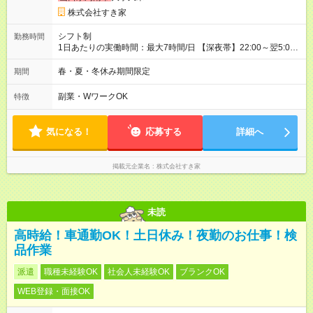
株式会社すき家
シフト制
勤務時間
1日あたりの実働時間：最大7時間/日 【深夜帯】22:00～翌5:00
週2日～・1日2h～OK◎ ※22:00から翌5:00までは18歳以上の方
のみ勤務可能です（18歳未満の深夜業務禁止のため） ★深夜で
春・夏・冬休み期間限定
期間
も安心して働けます★ すき家では、ワンオペを禁止していま
す。 必ず、2名以上での勤務を行いますので、安心して働けま
副業・WワークOK
特徴
す。
気になる！
応募する
詳細へ
掲載元企業名
株式会社すき家
未読
高時給！車通勤OK！土日休み！夜勤のお仕事！検
品作業
派遣
職種未経験OK
社会人未経験OK
ブランクOK
WEB登録・面接OK