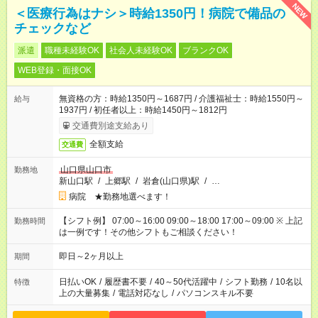
NEW
＜医療行為はナシ＞時給1350円！病院で備品の
チェックなど
派遣
職種未経験OK
社会人未経験OK
ブランクOK
WEB登録・面接OK
無資格の方：時給1350円～1687円 / 介護福祉士：時給1550円～
給与
1937円 / 初任者以上：時給1450円～1812円
交通費別途支給あり
全額支給
交通費
山口県山口市
勤務地
新山口駅
/
上郷駅
/
岩倉(山口県)駅
/
…
病院 ★勤務地選べます！
【シフト例】 07:00～16:00 09:00～18:00 17:00～09:00 ※ 上記
勤務時間
は一例です！その他シフトもご相談ください！
即日～2ヶ月以上
期間
日払いOK
/
履歴書不要
/
40～50代活躍中
/
シフト勤務
/
10名以
特徴
上の大量募集
/
電話対応なし
/
パソコンスキル不要