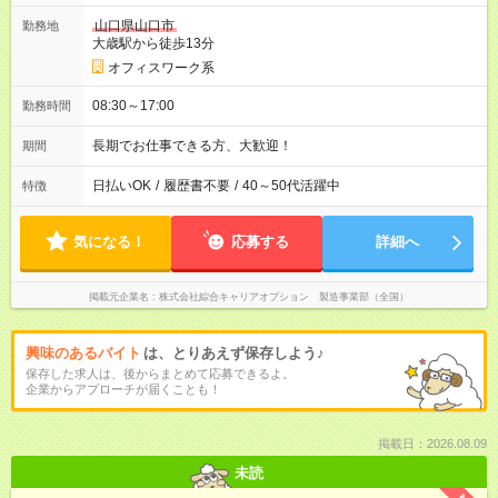
山口県山口市
勤務地
大歳駅から徒歩13分
オフィスワーク系
08:30～17:00
勤務時間
長期でお仕事できる方、大歓迎！
期間
日払いOK
/
履歴書不要
/
40～50代活躍中
特徴
気になる！
応募する
詳細へ
掲載元企業名
株式会社綜合キャリアオプション 製造事業部（全国）
興味のあるバイト
は、とりあえず保存しよう♪
保存した求人は、後からまとめて応募できるよ。
企業からアプローチが届くことも！
掲載日：2026.08.09
未読