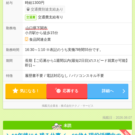
時給1300円
給与
交通費別途支給あり
交通費支給有り
交通費
山口県下関市
勤務地
小月駅から徒歩15分
食品関連企業
16:30～1:10 ※表記のうち実働7時間55分です。
勤務時間
長期【ご応募から1週間以内(最短2日目)のスピード就業が可能】
期間
即日～
履歴書不要
/
電話対応なし
/
パソコンスキル不要
特徴
気になる！
応募する
詳細へ
掲載元企業名
株式会社テクノ・サービス
掲載日：2026.08.07
未読
NEW