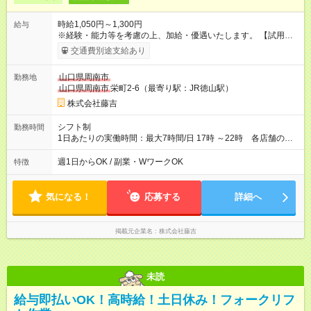
時給1,050円～1,300円
給与
※経験・能力等を考慮の上、加給・優遇いたします。 【試用期
間】試用期間なし
交通費別途支給あり
山口県周南市
勤務地
山口県周南市
栄町2-6（最寄り駅：JR徳山駅）
株式会社藤吉
シフト制
勤務時間
1日あたりの実働時間：最大7時間/日 17時 ～22時 各店舗の仕
事量により若干変動あり。通勤時間の希望も考慮いたします。
週1日からOK / 副業・WワークOK
特徴
気になる！
応募する
詳細へ
掲載元企業名
株式会社藤吉
未読
給与即払いOK！高時給！土日休み！フォークリフ