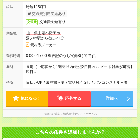
時給1150円
給与
交通費別途支給あり
交通費支給有り
交通費
山口県山陽小野田市
勤務地
湯ノ峠駅から徒歩21分
素材系メーカー
8:00～17:00 ※表記のうち実働8時間です。
勤務時間
長期【ご応募から1週間以内(最短2日目)のスピード就業が可能】
期間
即日～
日払いOK
/
履歴書不要
/
電話対応なし
/
パソコンスキル不要
特徴
気になる！
応募する
詳細へ
掲載元企業名
株式会社テクノ・サービス
こちらの条件も追加しませんか？