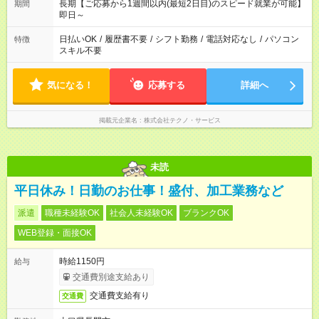
長期【ご応募から1週間以内(最短2日目)のスピード就業が可能】
期間
即日～
日払いOK
/
履歴書不要
/
シフト勤務
/
電話対応なし
/
パソコン
特徴
スキル不要
気になる！
応募する
詳細へ
掲載元企業名
株式会社テクノ・サービス
未読
平日休み！日勤のお仕事！盛付、加工業務など
派遣
職種未経験OK
社会人未経験OK
ブランクOK
WEB登録・面接OK
時給1150円
給与
交通費別途支給あり
交通費支給有り
交通費