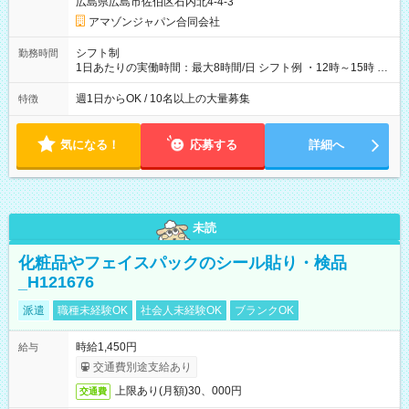
広島県広島市佐伯区石内北4-4-3
アマゾンジャパン合同会社
シフト制
勤務時間
1日あたりの実働時間：最大8時間/日 シフト例 ・12時～15時 入
社後、就業可能シフトをご確認の上、申請してください。
週1日からOK / 10名以上の大量募集
特徴
気になる！
応募する
詳細へ
未読
化粧品やフェイスパックのシール貼り・検品
_H121676
派遣
職種未経験OK
社会人未経験OK
ブランクOK
時給1,450円
給与
交通費別途支給あり
上限あり(月額)30、000円
交通費