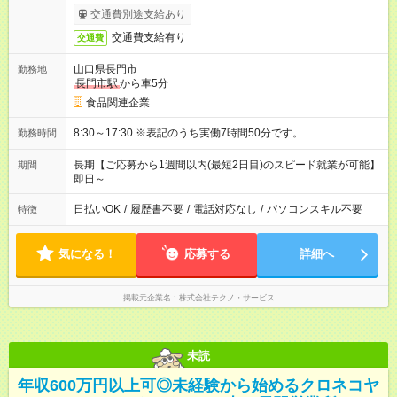
交通費別途支給あり
交通費支給有り
交通費
山口県長門市
勤務地
長門市駅
から車5分
食品関連企業
8:30～17:30 ※表記のうち実働7時間50分です。
勤務時間
長期【ご応募から1週間以内(最短2日目)のスピード就業が可能】
期間
即日～
日払いOK
/
履歴書不要
/
電話対応なし
/
パソコンスキル不要
特徴
気になる！
応募する
詳細へ
掲載元企業名
株式会社テクノ・サービス
未読
年収600万円以上可◎未経験から始めるクロネコヤ