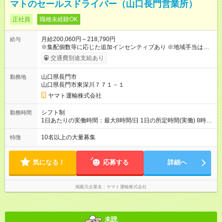
マトのセールスドライバー（山口長門営業所）
正社員
職種未経験OK
月給200,060円～218,790円
給与
※集配個数等に応じた追加インセンティブあり ※地域手当は居住
地によって異なる 加えて、インセンティブ・超勤手当・通勤手
交通費別途支給あり
当・扶養手当など各種手当が充実しています。 【試用期間】試
用期間あり 試用期間の長さ：9ヶ月 雇用形態、給与は本採用時
山口県長門市
勤務地
と同じです。
山口県長門市東深川７７１－１
ヤマト運輸株式会社
シフト制
勤務時間
1日あたりの実働時間：最大8時間/日 1日の所定時間(実働) 8時
間 週所定40時間 月間所定時間 165時間（残業時間25時間程
度） 年間所定時間 1，976時間（残業時間300時間程度） 【シ
10名以上の大量募集
特徴
フト例】 8:00~19:00／8:00~21:00など 休憩60分 ※就業時間は
勤務交番表(シフト制／15日締め)により定める ※法定労働時間に
よる管理
気になる！
応募する
詳細へ
掲載元企業名
ヤマト運輸株式会社
未読