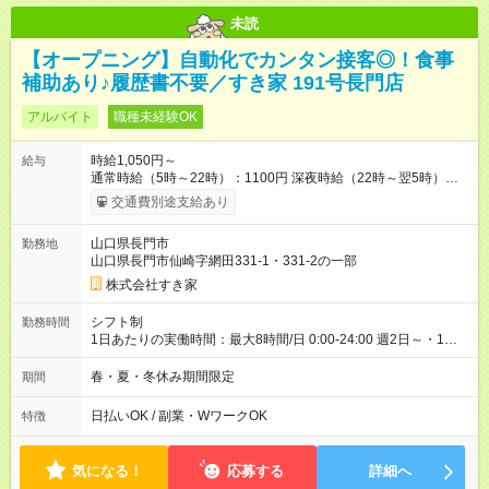
未読
【オープニング】自動化でカンタン接客◎！食事
補助あり♪履歴書不要／すき家 191号長門店
アルバイト
職種未経験OK
時給1,050円～
給与
通常時給（5時～22時）：1100円 深夜時給（22時～翌5時）：
1375円 高校生時給：1050円 【オープン手当】時給＋150円 └
交通費別途支給あり
オープン手当て込み通常時給（5時～22時）：1250円 └オー
プン手当て込み深夜時給（22時～翌5時）：1563円 └オープ
山口県長門市
勤務地
ン手当て込み高校生時給：1200円 【オープン手当期間】
山口県長門市仙崎字網田331-1・331-2の一部
2026/08/01~2026/10/31 【特別手当】早朝手当（5：00-9：
00）時給+150円 【試用期間】試用期間あり 試用期間の長さ：1
株式会社すき家
ヶ月 雇用形態、給与は本採用時と同じです。 試用期間の実態は
30日（※条件変更なし）ですが、切り上げで一ヶ月とさせてい
シフト制
勤務時間
ただきます。 研修制度あり：15時間(研修中も同時給）
1日あたりの実働時間：最大8時間/日 0:00-24:00 週2日～・1日
2h～OK ＜シフト例＞ 〇朝帯 5:00-9:00 〇昼帯 9:00-14:00 〇午
後帯 14:00-18:00 〇夜帯 18:00-22:00 〇深夜帯 22:00-翌5:00 基
春・夏・冬休み期間限定
期間
本は固定シフトですが家庭の都合などイレギュラーには対応し
ます♪
日払いOK / 副業・WワークOK
特徴
気になる！
応募する
詳細へ