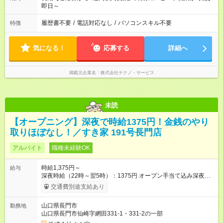
即日～
履歴書不要
/
電話対応なし
/
パソコンスキル不要
特徴
気になる！
応募する
詳細へ
掲載元企業名
株式会社テクノ・サービス
未読
【オープニング】深夜で時給1375円！金銭のやり
取りほぼなし！／すき家 191号長門店
アルバイト
職種未経験OK
時給1,375円～
給与
深夜時給（22時～翌5時）：1375円 オープン手当て込み深夜時
給（22時～翌5時）：1563円 【オープン手当期間】
交通費別途支給あり
2026/08/01~2026/10/31 【試用期間】試用期間あり 試用期間の
長さ：1ヶ月 雇用形態、給与は本採用時と同じです。 試用期間
山口県長門市
勤務地
の実態は30日（※条件変更なし）ですが、切り上げで一ヶ月と
山口県長門市仙崎字網田331-1・331-2の一部
させていただきます。 研修制度あり：15時間(研修中も同時給）