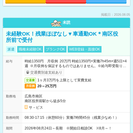
掲載日：2026.08.05
未読
未経験OK！残業ほぼなし▼車通勤OK＊南区役
所前で受付
派遣
職種未経験OK
ブランクOK
WEB登録・面接OK
時給1350円 月収例 20万円 時給1350円×実働7h45m×週5日×4
給与
週 ※月収例を保証するものではありません。※給与即受取りサ
ービス利用可（利用条件有）
交通費別途支給あり
1ヶ月3万円を上限として実費支給
交通費
20～25万円
月収例
広島市南区
勤務地
南区役所前駅から徒歩5分
サ－ビス
08:30-17:15（休憩60分）実働7時間45分（残業少なめ！）
勤務時間
2026年08月24日～長期 ※開始日相談OK ※8月～！
期間