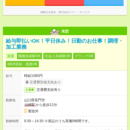
掲載元企業名
株式会社テクノ・サービス
未読
給与即払いOK！平日休み！日勤のお仕事！調理・
加工業務
派遣
職種未経験OK
社会人未経験OK
ブランクOK
WEB登録・面接OK
時給1080円
給与
交通費別途支給あり
交通費支給有り
交通費
山口県長門市
勤務地
仙崎駅
から徒歩12分
製造外
9:30～14:30 ※表記のうち実働5時間です。
勤務時間