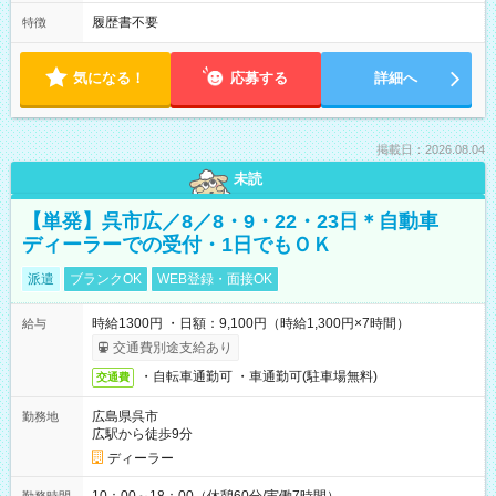
履歴書不要
特徴
気になる！
応募する
詳細へ
掲載日：2026.08.04
未読
【単発】呉市広／8／8・9・22・23日＊自動車
ディーラーでの受付・1日でもＯＫ
派遣
ブランクOK
WEB登録・面接OK
時給1300円 ・日額：9,100円（時給1,300円×7時間）
給与
交通費別途支給あり
・自転車通勤可 ・車通勤可(駐車場無料)
交通費
広島県呉市
勤務地
広駅から徒歩9分
ディーラー