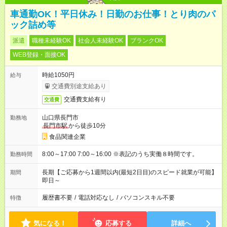
車通勤OK！平日休み！日勤のお仕事！とり肉のパ
ック詰め等
派遣
職種未経験OK
社会人未経験OK
ブランクOK
WEB登録・面接OK
時給1050円
給与
交通費別途支給あり
交通費支給有り
交通費
山口県長門市
勤務地
長門市駅
から徒歩10分
食品関連企業
8:00～17:00 7:00～16:00 ※表記のうち実働８時間です。
勤務時間
長期【ご応募から1週間以内(最短2日目)のスピード就業が可能】
期間
即日～
履歴書不要
/
電話対応なし
/
パソコンスキル不要
特徴
気になる！
応募する
詳細へ