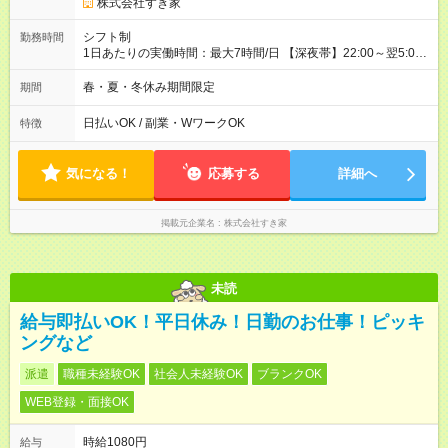
株式会社すき家
シフト制
勤務時間
1日あたりの実働時間：最大7時間/日 【深夜帯】22:00～翌5:00
週2日～・1日2h～OK◎ ※22:00から翌5:00までは18歳以上の方
のみ勤務可能です（18歳未満の深夜業務禁止のため） ★深夜で
春・夏・冬休み期間限定
期間
も安心して働けます★ すき家では、ワンオペを禁止していま
す。 必ず、2名以上での勤務を行いますので、安心して働けま
日払いOK / 副業・WワークOK
特徴
す。
気になる！
応募する
詳細へ
掲載元企業名
株式会社すき家
未読
給与即払いOK！平日休み！日勤のお仕事！ピッキ
ングなど
派遣
職種未経験OK
社会人未経験OK
ブランクOK
WEB登録・面接OK
時給1080円
給与