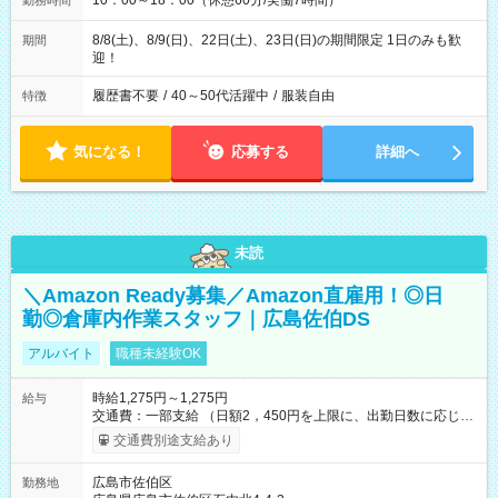
10：00～18：00（休憩60分/実働7時間）
勤務時間
8/8(土)、8/9(日)、22日(土)、23日(日)の期間限定 1日のみも歓
期間
迎！
履歴書不要
/
40～50代活躍中
/
服装自由
特徴
気になる！
応募する
詳細へ
未読
＼Amazon Ready募集／Amazon直雇用！◎日
勤◎倉庫内作業スタッフ｜広島佐伯DS
アルバイト
職種未経験OK
時給1,275円～1,275円
給与
交通費：一部支給 （日額2，450円を上限に、出勤日数に応じて
実費支給） ※22:00～翌5:00までは時給25%UP！ ■給与前払い
交通費別途支給あり
制度あり ※前払い額の上限あり、手数料無料（Amazon負担）
そのほか所定の条件が適用されます 【試用期間】試用期間なし
広島市佐伯区
勤務地