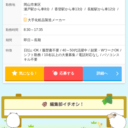
岡山市東区
勤務地
瀬戸駅から車8分
/
香登駅から車13分
/
長船駅から車12分
/
…
大手化粧品製造メーカー
8:30～17:35
勤務時間
即日～長期
期間
日払いOK
/
履歴書不要
/
40～50代活躍中
/
副業・WワークOK
/
特徴
シフト勤務
/
10名以上の大量募集
/
電話対応なし
/
パソコンス
キル不要
気になる！
応募する
詳細へ