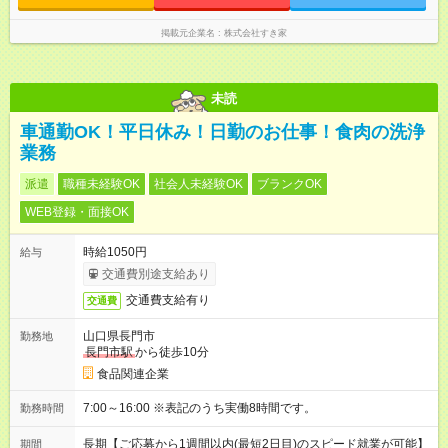
掲載元企業名
株式会社すき家
未読
車通勤OK！平日休み！日勤のお仕事！食肉の洗浄
業務
派遣
職種未経験OK
社会人未経験OK
ブランクOK
WEB登録・面接OK
時給1050円
給与
交通費別途支給あり
交通費支給有り
交通費
山口県長門市
勤務地
長門市駅
から徒歩10分
食品関連企業
7:00～16:00 ※表記のうち実働8時間です。
勤務時間
長期【ご応募から1週間以内(最短2日目)のスピード就業が可能】
期間