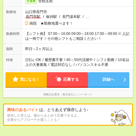
全額支給
交通費
山口県長門市
勤務地
長門市駅
/
板持駅
/
長門湯本駅
/
…
病院 ★勤務地選べます！
【シフト例】 07:00～16:00 09:00～18:00 17:00～09:00 ※ 上記
勤務時間
は一例です！その他シフトもご相談ください！
即日～2ヶ月以上
期間
日払いOK
/
履歴書不要
/
40～50代活躍中
/
シフト勤務
/
10名以
特徴
上の大量募集
/
電話対応なし
/
パソコンスキル不要
気になる！
応募する
詳細へ
掲載元企業名
株式会社ニッソーネット
興味のあるバイト
は、とりあえず保存しよう♪
保存した求人は、後からまとめて応募できるよ。
企業からアプローチが届くことも！