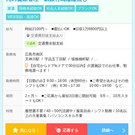
派遣
職種未経験OK
社会人未経験OK
ブランクOK
WEB登録・面接OK
時給2100円～ ■週払いOK ■日収1万6800円以上
給与
交通費別途支給あり
交通費全額支給
交通費
広島市南区
勤務地
天神川駅
/
宇品五丁目駅
/
猿猴橋町駅
/
…
【自宅からドアtoドアで30分以内】介護施設でのお仕事。勤
務地選べます！
【日勤のみ】9:00～18:00（休憩60分） ■ご希望があればその他
勤務時間
シフトもOK！ （例）8:30～17:30 10:00～19:00 など
「家族とお休みを合わせたい」 「できれば残業はしたくない」
など、あなたのご希望に沿ったお仕事をご紹介します！ ※Wワ
2ヶ月～ ■ご応募から最短3日後に開始可能 9月～、10月スタ
期間
ーク希望の方へ 今ご覧のお仕事で希望する勤務時間と、もう1つ
ートもOK！
のお仕事の勤務時間。 合計で週40時間を超える場合は応募でき
ません
履歴書不要
/
40～50代活躍中
/
服装自由
/
シフト勤務
/
10名以
特徴
上の大量募集
/
パソコンスキル不要
気になる！
応募する
詳細へ