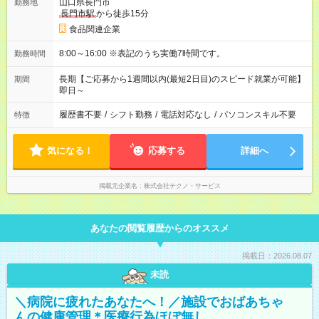
山口県長門市
勤務地
長門市駅
から徒歩15分
食品関連企業
8:00～16:00 ※表記のうち実働7時間です。
勤務時間
長期【ご応募から1週間以内(最短2日目)のスピード就業が可能】
期間
即日～
履歴書不要
/
シフト勤務
/
電話対応なし
/
パソコンスキル不要
特徴
気になる！
応募する
詳細へ
掲載元企業名
株式会社テクノ・サービス
あなたの閲覧履歴からのオススメ
掲載日：2026.08.07
未読
＼病院に疲れたあなたへ！／施設でおばあちゃ
んの健康管理＊医療行為ほぼ無し