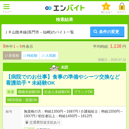
0
メニュー
気になる！
ログイン
検索結果
条件の変更
ＪＲ山陰本線(長門市－仙崎)のバイト一覧
9
1,138
件中
1
～
9
件表示
平均時給:
円
新着順
時給順
人気順
掲載日：2026.07.31
未読
【病院でのお仕事】食事の準備やシーツ交換など
看護助手＊未経験OK
派遣
職種未経験OK
社会人未経験OK
ブランクOK
WEB登録・面接OK
無資格の方：時給1350円～1687円 / 介護福祉士：時給1550円～
給与
1937円 / 初任者以上：時給1450円～1812円
交通費別途支給あり