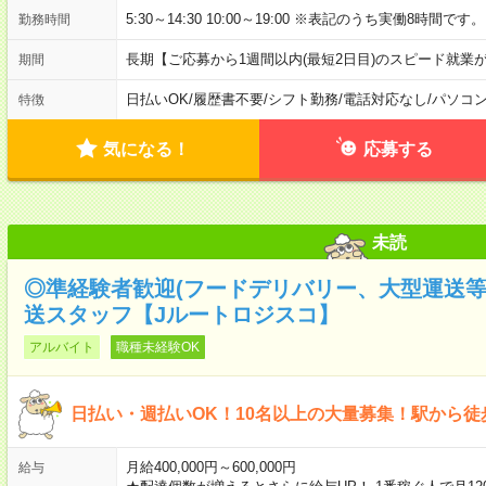
5:30～14:30 10:00～19:00 ※表記のうち実働8時間です。
勤務時間
長期【ご応募から1週間以内(最短2日目)のスピード就業
期間
日払いOK
/
履歴書不要
/
シフト勤務
/
電話対応なし
/
パソコ
特徴
気になる！
応募する
未読
◎準経験者歓迎(フードデリバリー、大型運送
送スタッフ【Jルートロジスコ】
アルバイト
職種未経験OK
日払い・週払いOK！10名以上の大量募集！駅から徒
月給400,000円～600,000円
給与