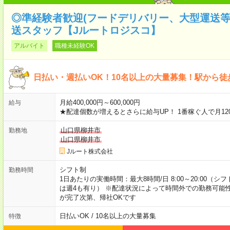
◎準経験者歓迎(フードデリバリー、大型運送
送スタッフ【Jルートロジスコ】
アルバイト
職種未経験OK
日払い・週払いOK！10名以上の大量募集！駅から徒
月給400,000円～600,000円
給与
★配達個数が増えるとさらに給与UP！ 1番稼ぐ人で月12
山口県柳井市
勤務地
山口県柳井市
Jルート株式会社
シフト制
勤務時間
1日あたりの実働時間：最大8時間/日 8:00～20:00（
は週4も有り） ※配達状況によって時間外での勤務可能性
が完了次第、帰社OKです
日払いOK / 10名以上の大量募集
特徴