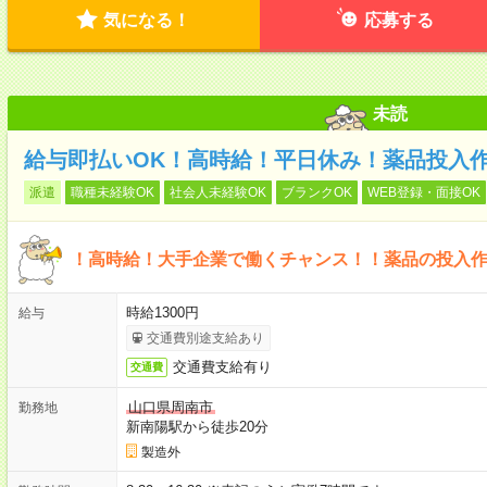
気になる！
応募する
未読
給与即払いOK！高時給！平日休み！薬品投入
派遣
職種未経験OK
社会人未経験OK
ブランクOK
WEB登録・面接OK
！高時給！大手企業で働くチャンス！！薬品の投入
時給1300円
給与
交通費別途支給あり
交通費支給有り
交通費
山口県周南市
勤務地
新南陽駅から徒歩20分
製造外