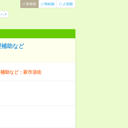
新着順
時給順
人気順
次へ
理補助など
理補助など：萩市須佐