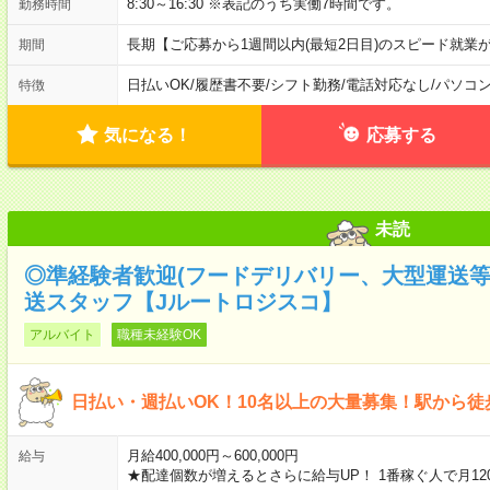
8:30～16:30 ※表記のうち実働7時間です。
勤務時間
長期【ご応募から1週間以内(最短2日目)のスピード就業
期間
日払いOK
/
履歴書不要
/
シフト勤務
/
電話対応なし
/
パソコ
特徴
気になる！
応募する
未読
◎準経験者歓迎(フードデリバリー、大型運送
送スタッフ【Jルートロジスコ】
アルバイト
職種未経験OK
日払い・週払いOK！10名以上の大量募集！駅から徒
月給400,000円～600,000円
給与
★配達個数が増えるとさらに給与UP！ 1番稼ぐ人で月12