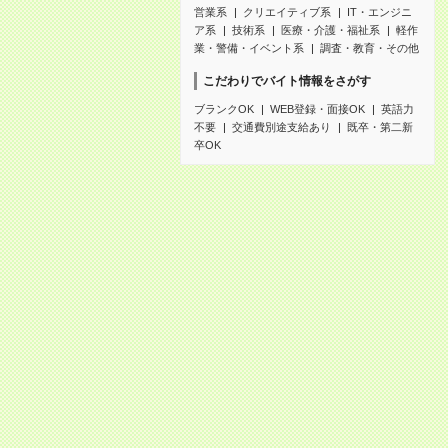
営業系
クリエイティブ系
IT・エンジニ
ア系
技術系
医療・介護・福祉系
軽作
業・警備・イベント系
調査・教育・その他
こだわりでバイト情報をさがす
ブランクOK
WEB登録・面接OK
英語力
不要
交通費別途支給あり
既卒・第二新
卒OK