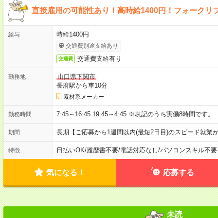
直接雇用の可能性あり！高時給1400円！フォークリ
時給1400円
給与
交通費別途支給あり
交通費支給有り
交通費
山口県下関市
勤務地
長府駅から車10分
素材系メーカー
7:45～16:45 19:45～4:45 ※表記のうち実働8時間です。
勤務時間
長期【ご応募から1週間以内(最短2日目)のスピード就業
期間
日払いOK
/
履歴書不要
/
電話対応なし
/
パソコンスキル不要
特徴
気になる！
応募する
未読