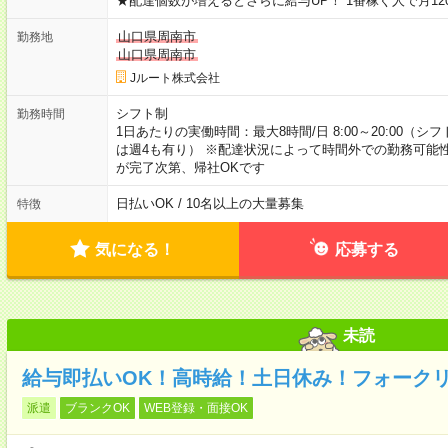
★配達個数が増えるとさらに給与UP！ 1番稼ぐ人で月12
山口県周南市
勤務地
山口県周南市
Jルート株式会社
シフト制
勤務時間
1日あたりの実働時間：最大8時間/日 8:00～20:00（
は週4も有り） ※配達状況によって時間外での勤務可能性
が完了次第、帰社OKです
日払いOK / 10名以上の大量募集
特徴
気になる！
応募する
未読
給与即払いOK！高時給！土日休み！フォーク
派遣
ブランクOK
WEB登録・面接OK