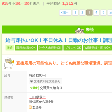
1,312
918
平均時給:
円
件中
101
～
150
件表示
前へ
1
2
3
4
5
未読
給与即払いOK！平日休み！日勤のお仕事！調
派遣
職種未経験OK
社会人未経験OK
ブランクOK
WEB登録・面接OK
直接雇用の可能性あり。とても綺麗な職場環境。調
時給1200円
給与
交通費別途支給あり
交通費支給有り
交通費
山口県萩市
勤務地
須佐駅から車6分
製造外