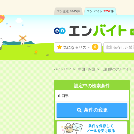
エン派遣
3645
件
エン バイト
7257
件
0
気になるリスト
保存した希
バイトTOP
中国・四国
山口県のアルバイト
設定中の検索条件
山口県
条件の変更
条件を保存して
メールを受け取る