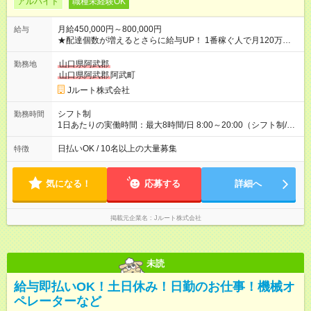
アルバイト
職種未経験OK
月給450,000円～800,000円
給与
★配達個数が増えるとさらに給与UP！ 1番稼ぐ人で月120万ほ
ど！ ・主要都市エリア 月収55万円／週5日稼働 月収65万~112
万円／週6日稼働 ・地方郊外エリア 月収40万円／週5日稼働 月
山口県阿武郡
勤務地
収40万円~50万円／週6日稼働 ＜モデルイメージ＞ ■月収50万
山口県阿武郡
阿武町
円 (27歳男性/江東区在住)※元建築関係 1日150個配達×25日勤務
Jルート株式会社
(日休み) ■月収80万円(43歳男性/墨田区在住)※元営業 1日200個
配達×25日勤務(月休み) 【試用期間】試用期間なし
シフト制
勤務時間
1日あたりの実働時間：最大8時間/日 8:00～20:00（シフト制/実
働8時間） ※週5日勤務（場所次第では週4も有り） ※配達状況に
よって時間外での勤務可能性有り ※案件により多少の前後あり
日払いOK / 10名以上の大量募集
特徴
※配達が完了次第、帰社OKです
気になる！
応募する
詳細へ
掲載元企業名
Jルート株式会社
未読
給与即払いOK！土日休み！日勤のお仕事！機械オ
ペレーターなど