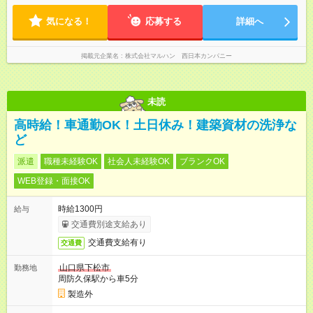
気になる！
応募する
詳細へ
掲載元企業名
株式会社マルハン 西日本カンパニー
未読
高時給！車通勤OK！土日休み！建築資材の洗浄な
ど
派遣
職種未経験OK
社会人未経験OK
ブランクOK
WEB登録・面接OK
時給1300円
給与
交通費別途支給あり
交通費支給有り
交通費
山口県下松市
勤務地
周防久保駅から車5分
製造外