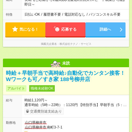
即日～
日払いOK
/
履歴書不要
/
電話対応なし
/
パソコンスキル不要
特徴
気になる！
応募する
詳細へ
掲載元企業名
株式会社テクノ・サービス
未読
時給＋早朝手当で高時給♪自動化でカンタン接客！
Wワークも可／すき家 188号柳井店
アルバイト
職種未経験OK
時給1,120円～
給与
通常時給（5時～22時）：1120円 【特別手当】早朝手当（5：
00-9：00）時給+150円 【試用期間】試用期間あり 試用期間の
交通費別途支給あり
長さ：1ヶ月 雇用形態、給与は本採用時と同じです。 試用期間
の実態は30日（※条件変更なし）ですが、切り上げで一ヶ月と
山口県柳井市
勤務地
させていただきます。 研修制度あり：15時間(研修中も同時給）
山口県柳井市
南町3-7-1