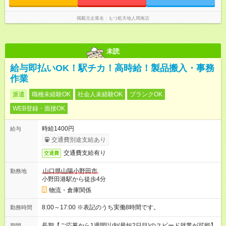
掲載元企業名
もつ処天地人周南店
未読
給与即払いOK！駅チカ！高時給！製品搬入・事務
作業
派遣
職種未経験OK
社会人未経験OK
ブランクOK
WEB登録・面接OK
時給1400円
給与
交通費別途支給あり
交通費支給有り
交通費
山口県山陽小野田市
勤務地
小野田港駅から徒歩4分
物流・倉庫関係
8:00～17:00 ※表記のうち実働8時間です。
勤務時間
長期【ご応募から1週間以内(最短2日目)のスピード就業が可能】
期間