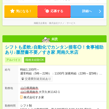
気になる！
応募する
詳細へ
掲載元企業名
株式会社テクノ・サービス
未読
シフトも柔軟♪自動化でカンタン接客◎！食事補助
あり♪履歴書不要／すき家 周南久米店
アルバイト
職種未経験OK
時給1,100円～
給与
通常時給（5時～22時）：1100円 深夜時給（22時～翌5時）：
1375円 高校生時給：1100円 【特別手当】早朝手当（5：00-9：
交通費別途支給あり
00）時給+150円 【試用期間】試用期間あり 試用期間の長さ：1
ヶ月 雇用形態、給与は本採用時と同じです。 試用期間の実態は
山口県周南市
勤務地
30日（※条件変更なし）ですが、切り上げで一ヶ月とさせてい
山口県周南市
大字久米1142-1
ただきます。 研修制度あり：15時間(研修中も同時給）
株式会社すき家
シフト制
勤務時間