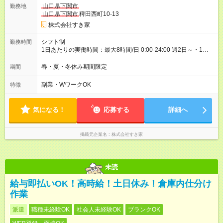
ヶ月 雇用形態、給与は本採用時と同じです。 試用期間の実態は
山口県下関市
勤務地
30日（※条件変更なし）ですが、切り上げで一ヶ月とさせてい
山口県下関市
稗田西町10-13
ただきます。 研修制度あり：15時間(研修中も同時給）
株式会社すき家
シフト制
勤務時間
1日あたりの実働時間：最大8時間/日 0:00-24:00 週2日～・1日
2h～OK ＜シフト例＞ 〇朝帯 5:00-9:00 〇昼帯 9:00-14:00 〇午
後帯 14:00-18:00 〇夜帯 18:00-22:00 〇深夜帯 22:00-翌5:00 基
春・夏・冬休み期間限定
期間
本は固定シフトですが家庭の都合などイレギュラーには対応し
ます♪
副業・WワークOK
特徴
気になる！
応募する
詳細へ
掲載元企業名
株式会社すき家
未読
給与即払いOK！高時給！土日休み！倉庫内仕分け
作業
派遣
職種未経験OK
社会人未経験OK
ブランクOK