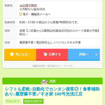
山口県下関市
勤務地
小月駅から徒歩16分
電子・機械系メーカー
8:00～17:00 ※表記のうち実働7時間55分です。
勤務時間
長期【ご応募から1週間以内(最短2日目)のスピード就業が可能】
期間
即日～
履歴書不要
/
電話対応なし
/
パソコンスキル不要
特徴
気になる！
応募する
詳細へ
掲載元企業名
株式会社テクノ・サービス
未読
シフトも柔軟♪自動化でカンタン接客◎！食事補助
あり♪履歴書不要／すき家 188号光浅江店
アルバイト
職種未経験OK