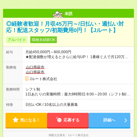
未読
◎経験者歓迎！月収45万円～/日払い・週払い対
応！配送スタッフ/初期費用0円！【Jルート】
アルバイト
職種未経験OK
月給450,000円～800,000円
給与
★配達個数が増えるとさらに給与UP！ 1番稼ぐ人で月120万ほ
ど！ ・主要都市エリア 月収55万円／週5日稼働 月収65万~112
万円／週6日稼働 ・地方郊外エリア 月収40万円／週5日稼働 月
山口県萩市
勤務地
収40万円~50万円／週6日稼働 ＜モデルイメージ＞ ■月収50万
山口県萩市
円 (27歳男性/江東区在住)※元建築関係 1日150個配達×25日勤務
Jルート株式会社
(日休み) ■月収80万円(43歳男性/墨田区在住)※元営業 1日200個
配達×25日勤務(月休み) 【試用期間】試用期間なし
シフト制
勤務時間
1日あたりの実働時間：最大8時間/日 8:00～20:00（シフト制/実
働8時間） ※週5日勤務（場所次第では週4も有り） ※配達状況に
よって時間外での勤務可能性有り ※案件により多少の前後あり
日払いOK / 10名以上の大量募集
特徴
※配達が完了次第、帰社OKです
気になる！
応募する
詳細へ
掲載元企業名
Jルート株式会社