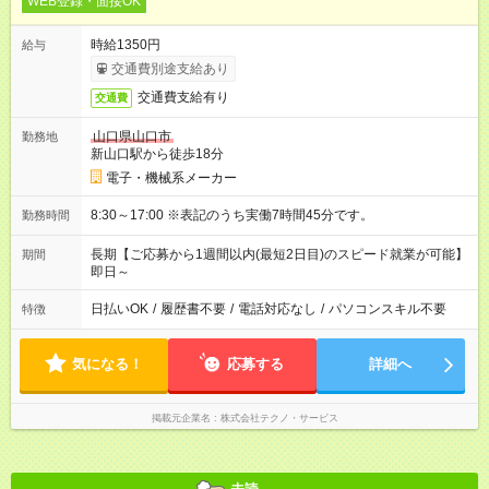
WEB登録・面接OK
時給1350円
給与
交通費別途支給あり
交通費支給有り
交通費
山口県山口市
勤務地
新山口駅から徒歩18分
電子・機械系メーカー
8:30～17:00 ※表記のうち実働7時間45分です。
勤務時間
長期【ご応募から1週間以内(最短2日目)のスピード就業が可能】
期間
即日～
日払いOK
/
履歴書不要
/
電話対応なし
/
パソコンスキル不要
特徴
気になる！
応募する
詳細へ
掲載元企業名
株式会社テクノ・サービス