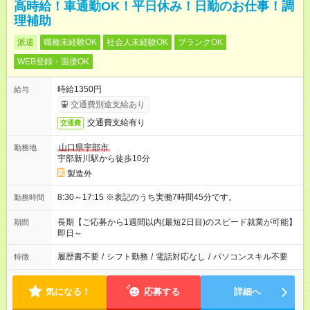
高時給！車通勤OK！平日休み！日勤のお仕事！調
理補助
派遣
職種未経験OK
社会人未経験OK
ブランクOK
WEB登録・面接OK
時給1350円
給与
交通費別途支給あり
交通費支給有り
交通費
山口県宇部市
勤務地
宇部新川駅から徒歩10分
製造外
8:30～17:15 ※表記のうち実働7時間45分です。
勤務時間
長期【ご応募から1週間以内(最短2日目)のスピード就業が可能】
期間
即日～
履歴書不要
/
シフト勤務
/
電話対応なし
/
パソコンスキル不要
特徴
気になる！
応募する
詳細へ