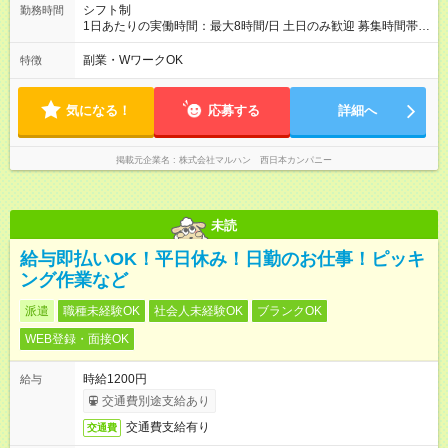
シフト制
勤務時間
1日あたりの実働時間：最大8時間/日 土日のみ歓迎 募集時間帯：
15:30-24:30 上記時間内で、1日6時間から勤務OK ※1日の実働
は8時間以内です。 詳しくは下記お問い合わせ電話番号へご連絡
副業・WワークOK
特徴
ください。 0120-314-508(9時～20時土日祝も受付)
気になる！
応募する
詳細へ
掲載元企業名
株式会社マルハン 西日本カンパニー
未読
給与即払いOK！平日休み！日勤のお仕事！ピッキ
ング作業など
派遣
職種未経験OK
社会人未経験OK
ブランクOK
WEB登録・面接OK
時給1200円
給与
交通費別途支給あり
交通費支給有り
交通費