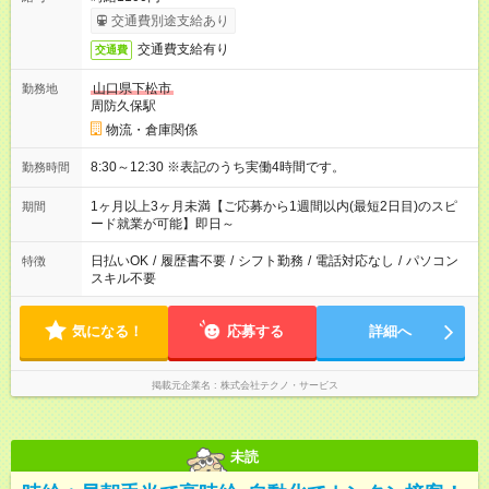
交通費別途支給あり
交通費支給有り
交通費
山口県下松市
勤務地
周防久保駅
物流・倉庫関係
8:30～12:30 ※表記のうち実働4時間です。
勤務時間
1ヶ月以上3ヶ月未満【ご応募から1週間以内(最短2日目)のスピ
期間
ード就業が可能】即日～
日払いOK
/
履歴書不要
/
シフト勤務
/
電話対応なし
/
パソコン
特徴
スキル不要
気になる！
応募する
詳細へ
掲載元企業名
株式会社テクノ・サービス
未読