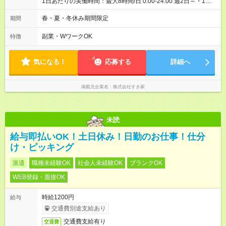
1日あたりの実働時間：最大8時間/日 0:00-24:00 週2日～・1日
2h～OK ＜シフト例＞ 〇朝帯 5:00-9:00 〇昼帯 9:00-14:00 〇午
後帯 14:00-18:00 〇夜帯 18:00-22:00 〇深夜帯 22:00-翌5:00 基
春・夏・冬休み期間限定
期間
本は固定シフトですが家庭の都合などイレギュラーには対応し
ます♪
副業・WワークOK
特徴
気になる！
応募する
詳細へ
掲載元企業名
株式会社すき家
未読
給与即払いOK！土日休み！日勤のお仕事！仕分
け・ピッキング
派遣
職種未経験OK
社会人未経験OK
ブランクOK
WEB登録・面接OK
時給1200円
給与
交通費別途支給あり
交通費支給有り
交通費