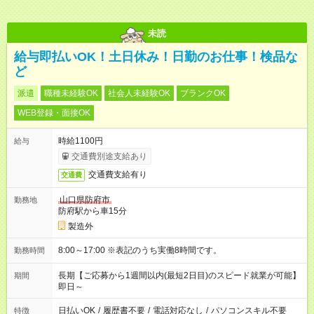
未読
給与即払いOK！土日休み！日勤のお仕事！検品な
ど
派遣
職種未経験OK
社会人未経験OK
ブランクOK
WEB登録・面接OK
時給1100円
給与
交通費別途支給あり
交通費支給有り
交通費
山口県防府市
勤務地
防府駅から車15分
製造外
8:00～17:00 ※表記のうち実働8時間です。
勤務時間
長期【ご応募から1週間以内(最短2日目)のスピード就業が可能】
期間
即日～
日払いOK
/
履歴書不要
/
電話対応なし
/
パソコンスキル不要
特徴