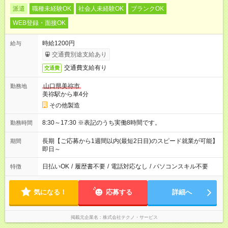
派遣
職種未経験OK
社会人未経験OK
ブランクOK
WEB登録・面接OK
時給1200円
給与
交通費別途支給あり
交通費支給有り
交通費
山口県美祢市
勤務地
美祢駅から車4分
その他製造
8:30～17:30 ※表記のうち実働8時間です。
勤務時間
長期【ご応募から1週間以内(最短2日目)のスピード就業が可能】
期間
即日～
日払いOK
/
履歴書不要
/
電話対応なし
/
パソコンスキル不要
特徴
気になる！
応募する
詳細へ
掲載元企業名
株式会社テクノ・サービス