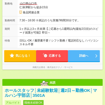
山口県山口市
勤務地
仁保津駅から徒歩15分
食品関連企業
7:30～16:00 ※表記のうち実働7時間30分です。
勤務時間
1ヶ月以上3ヶ月未満【ご応募から1週間以内(最短2日目)のスピ
期間
ード就業が可能】即日～
日払いOK
/
履歴書不要
/
シフト勤務
/
電話対応なし
/
パソコン
特徴
スキル不要
気になる！
応募する
詳細へ
掲載元企業名
株式会社テクノ・サービス
未読
ホールスタッフ│未経験歓迎│週2日～勤務OK│マ
ルハン宇部店│3501A
アルバイト
職種未経験OK