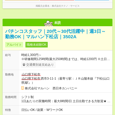
掲載元企業名
株式会社テクノ・サービス
未読
パチンコスタッフ｜20代～30代活躍中｜週3日～
勤務OK｜マルハン下松店｜3502A
アルバイト
職種未経験OK
時給1,300円～
給与
※研修期間125時間(最大250時間)までは、時給1200円 ※土日祝
100円UP ※22時以降時給25％UP 【試用期間】試用期間なし
交通費別途支給あり
山口県下松市
勤務地
山口県下松市
西市3-11-1（最寄り駅：ＪＲ山陽本線『下松(山口
県)駅』）
株式会社マルハン 西日本カンパニー
シフト制
勤務時間
1日あたりの実働時間：最大8時間/日 土日出勤できる方歓迎★ 募
集時間帯：15:30-24:30 週3日、1日4時間0分から勤務OK！ 詳し
くは下記お問い合わせ電話番号へご連絡ください。 0120-314-
日払いOK / 副業・WワークOK
特徴
508(9時～20時土日祝も受付)