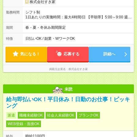
株式会社すき家
シフト制
勤務時間
1日あたりの実働時間：最大4時間/日 【早朝帯】5:00～9:00 週2
日～・1日2h～OK◎ 勤務時間や曜日はご相談ください。
春・夏・冬休み期間限定
期間
日払いOK / 副業・WワークOK
特徴
気になる！
応募する
詳細へ
掲載元企業名
株式会社すき家
未読
給与即払いOK！平日休み！日勤のお仕事！ピッキ
ング
派遣
職種未経験OK
社会人未経験OK
ブランクOK
WEB登録・面接OK
時給1100円
給与