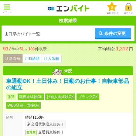
0
メニュー
気になる！
ログイン
検索結果
条件の変更
山口県のバイト一覧
917
1,312
件中
51
～
100
件表示
平均時給:
円
新着順
時給順
人気順
未読
車通勤OK！土日休み！日勤のお仕事！自転車部品
の組立
派遣
職種未経験OK
社会人未経験OK
ブランクOK
WEB登録・面接OK
時給1150円
給与
交通費別途支給あり
交通費支給有り
交通費