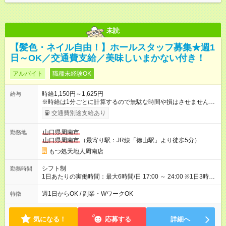
未読
【髪色・ネイル自由！】ホールスタッフ募集★週1
日～OK／交通費支給／美味しいまかない付き！
アルバイト
職種未経験OK
時給1,150円～1,625円
給与
※時給は1分ごとに計算するので無駄な時間や損はさせません。
※嬉しい週払いOK！ ※22時以降は25％アップ ※能力に応じてど
交通費別途支給あり
んどん時給アップ！ ベテランさんは1300円越えています！
【試用期間】試用期間なし
山口県周南市
勤務地
山口県周南市
（最寄り駅：JR線「徳山駅」より徒歩5分）
もつ処天地人周南店
シフト制
勤務時間
1日あたりの実働時間：最大6時間/日 17:00 ～ 24:00 ※1日3時間
～6時間まで。希望を聞かせてください。 ※残業ほぼなし！会社
として残業をさせない風土が根付いています。
週1日からOK / 副業・WワークOK
特徴
気になる！
応募する
詳細へ