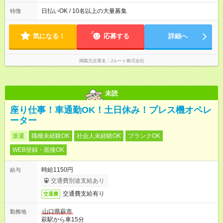
働8時間） ※週5日勤務（場所次第では週4も有り） ※配達状況に
よって時間外での勤務可能性有り ※案件により多少の前後あり
日払いOK / 10名以上の大量募集
特徴
※配達が完了次第、帰社OKです
気になる！
応募する
詳細へ
掲載元企業名
Jルート株式会社
未読
座り仕事！車通勤OK！土日休み！プレス機オペレ
ーター
派遣
職種未経験OK
社会人未経験OK
ブランクOK
WEB登録・面接OK
時給1150円
給与
交通費別途支給あり
交通費支給有り
交通費
山口県萩市
勤務地
萩駅から車15分