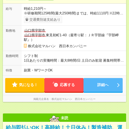
時給1,210円～
給与
※研修期間125時間(最大250時間)までは、時給1110円 ※22時以
降時給25％ＵＰ 【試用期間】試用期間なし
交通費別途支給あり
山口県宇部市
勤務地
山口県宇部市
東見初町1-40（最寄り駅：ＪＲ宇部線『宇部岬
駅』）
株式会社マルハン 西日本カンパニー
シフト制
勤務時間
1日あたりの実働時間：最大8時間/日 土日のみ歓迎 募集時間帯：
8:00-17:00/15:30-24:30 詳しくは下記お問い合わせ電話番号へご
連絡ください。 0120-314-508(9時～20時土日祝も受付) 1日6時
副業・WワークOK
特徴
間から勤務OK ※1日の実働は8時間以内です。
気になる！
応募する
詳細へ
掲載元企業名
株式会社マルハン 西日本カンパニー
未読
給与即払いOK！高時給！土日休み！製造補助、運