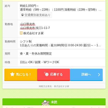
時給1,050円～
給与
通常時給（5時～22時）：1100円 深夜時給（22時～翌5時）：
1375円 高校生時給：1050円 【特別手当】早朝手当（5：00-9：
交通費別途支給あり
00）時給+150円 【試用期間】試用期間あり 試用期間の長さ：1
ヶ月 雇用形態、給与は本採用時と同じです。 試用期間の実態は
山口県光市
勤務地
30日（※条件変更なし）ですが、切り上げで一ヶ月とさせてい
山口県光市
浅江1-11-7
ただきます。 研修制度あり：15時間(研修中も同時給）
株式会社すき家
シフト制
勤務時間
1日あたりの実働時間：最大8時間/日 0:00-24:00 週2日～・1日
2h～OK ＜シフト例＞ 〇朝帯 5:00-9:00 〇昼帯 9:00-14:00 〇午
後帯 14:00-18:00 〇夜帯 18:00-22:00 〇深夜帯 22:00-翌5:00 基
春・夏・冬休み期間限定
期間
本は固定シフトですが家庭の都合などイレギュラーには対応し
ます♪
日払いOK / 副業・WワークOK
特徴
気になる！
応募する
詳細へ
掲載元企業名
株式会社すき家
未読