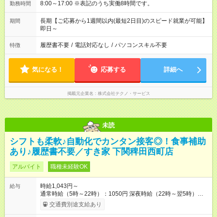
8:00～17:00 ※表記のうち実働8時間です。
勤務時間
長期【ご応募から1週間以内(最短2日目)のスピード就業が可能】
期間
即日～
履歴書不要
/
電話対応なし
/
パソコンスキル不要
特徴
気になる！
応募する
詳細へ
掲載元企業名
株式会社テクノ・サービス
未読
シフトも柔軟♪自動化でカンタン接客◎！食事補助
あり♪履歴書不要／すき家 下関稗田西町店
アルバイト
職種未経験OK
時給1,043円～
給与
通常時給（5時～22時）：1050円 深夜時給（22時～翌5時）：
1313円 高校生時給：1043円 【特別手当】早朝手当（5：00-9：
交通費別途支給あり
00）時給+150円 【試用期間】試用期間あり 試用期間の長さ：1