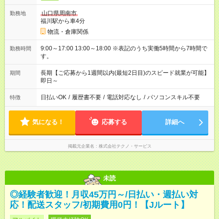
山口県周南市
勤務地
福川駅から車4分
物流・倉庫関係
9:00～17:00 13:00～18:00 ※表記のうち実働5時間から7時間で
勤務時間
す。
長期【ご応募から1週間以内(最短2日目)のスピード就業が可能】
期間
即日～
日払いOK
/
履歴書不要
/
電話対応なし
/
パソコンスキル不要
特徴
気になる！
応募する
詳細へ
掲載元企業名
株式会社テクノ・サービス
未読
◎経験者歓迎！月収45万円～/日払い・週払い対
応！配送スタッフ/初期費用0円！【Jルート】