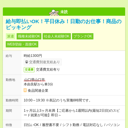
未読
給与即払いOK！平日休み！日勤のお仕事！商品の
ピッキング
派遣
職種未経験OK
社会人未経験OK
ブランクOK
WEB登録・面接OK
時給1300円
給与
交通費別途支給あり
交通費支給有り
交通費
山口県山口市
勤務地
本由良駅から車3分
食品関連企業
10:00～19:30 ※表記のうち実働8時間です。
勤務時間
1ヶ月以上3ヶ月未満【ご応募から1週間以内(最短2日目)のスピ
期間
ード就業が可能】即日～
日払いOK
/
履歴書不要
/
シフト勤務
/
電話対応なし
/
パソコン
特徴