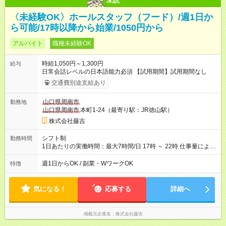
未読
〈未経験OK〉ホールスタッフ（フード）/週1日か
ら可能/17時以降から始業/1050円から
アルバイト
職種未経験OK
時給1,050円～1,300円
給与
日常会話レベルの日本語能力必須 【試用期間】試用期間なし
交通費別途支給あり
山口県周南市
勤務地
山口県周南市
本町1-24（最寄り駅：JR徳山駅）
株式会社藤吉
シフト制
勤務時間
1日あたりの実働時間：最大7時間/日 17時 ～ 22時 仕事量により
若干変動あり。通勤電車時間の希望も考慮いたします。
週1日からOK / 副業・WワークOK
特徴
気になる！
応募する
詳細へ
掲載元企業名
株式会社藤吉