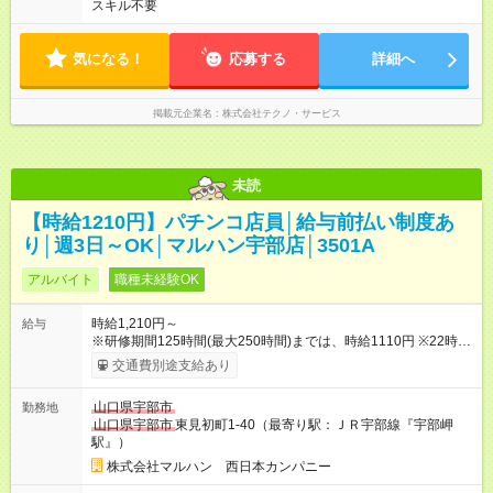
スキル不要
気になる！
応募する
詳細へ
掲載元企業名
株式会社テクノ・サービス
未読
【時給1210円】パチンコ店員│給与前払い制度あ
り│週3日～OK│マルハン宇部店│3501A
アルバイト
職種未経験OK
時給1,210円～
給与
※研修期間125時間(最大250時間)までは、時給1110円 ※22時以
降時給25％ＵＰ 【試用期間】試用期間なし
交通費別途支給あり
山口県宇部市
勤務地
山口県宇部市
東見初町1-40（最寄り駅：ＪＲ宇部線『宇部岬
駅』）
株式会社マルハン 西日本カンパニー