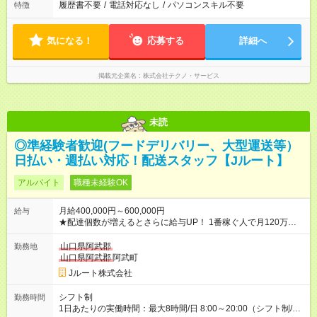
履歴書不要
/
電話対応なし
/
パソコンスキル不要
特徴
気になる！
応募する
詳細へ
掲載元企業名
株式会社テクノ・サービス
未読
◎準経験者歓迎(フードデリバリー、大型運送等）
日払い・週払い対応！配送スタッフ【Jルート】
アルバイト
職種未経験OK
月給400,000円～600,000円
給与
★配達個数が増えるとさらに給与UP！ 1番稼ぐ人で月120万ほ
ど！ ・主要都市エリア 月収55万円／週5日稼働 月収65万~112
万円／週6日稼働 ・地方郊外エリア 月収40万円／週5日稼働 月
山口県阿武郡
勤務地
収40万円~50万円／週6日稼働 ＜モデルイメージ＞ ■月収50万
山口県阿武郡
阿武町
円 (27歳男性/江東区在住)※元建築関係 1日150個配達×25日勤務
Jルート株式会社
(日休み) ■月収80万円(43歳男性/墨田区在住)※元営業 1日200個
配達×25日勤務(月休み) 【試用期間】試用期間なし
シフト制
勤務時間
1日あたりの実働時間：最大8時間/日 8:00～20:00（シフト制/実