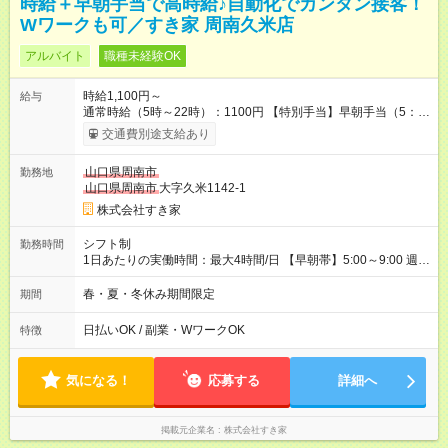
時給＋早朝手当で高時給♪自動化でカンタン接客！
Wワークも可／すき家 周南久米店
アルバイト
職種未経験OK
時給1,100円～
給与
通常時給（5時～22時）：1100円 【特別手当】早朝手当（5：
00-9：00）時給+150円 【試用期間】試用期間あり 試用期間の
交通費別途支給あり
長さ：1ヶ月 雇用形態、給与は本採用時と同じです。 試用期間
の実態は30日（※条件変更なし）ですが、切り上げで一ヶ月と
山口県周南市
勤務地
させていただきます。 研修制度あり：15時間(研修中も同時給）
山口県周南市
大字久米1142-1
株式会社すき家
シフト制
勤務時間
1日あたりの実働時間：最大4時間/日 【早朝帯】5:00～9:00 週2
日～・1日2h～OK◎ 勤務時間や曜日はご相談ください。
春・夏・冬休み期間限定
期間
日払いOK / 副業・WワークOK
特徴
気になる！
応募する
詳細へ
掲載元企業名
株式会社すき家