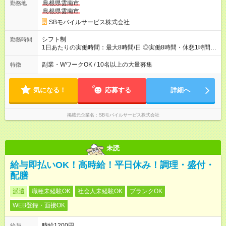
島根県雲南市
勤務地
島根県雲南市
SBモバイルサービス株式会社
シフト制
勤務時間
1日あたりの実働時間：最大8時間/日 ◎実働8時間・休憩1時間 ◎
残業は月平均5時間程度です
副業・WワークOK / 10名以上の大量募集
特徴
気になる！
応募する
詳細へ
掲載元企業名
SBモバイルサービス株式会社
未読
給与即払いOK！高時給！平日休み！調理・盛付・
配膳
派遣
職種未経験OK
社会人未経験OK
ブランクOK
WEB登録・面接OK
時給1200円
給与