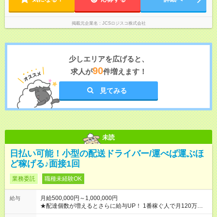
掲載元企業名
JCSロジスコ株式会社
少しエリアを広げると、
90
求人が
件増えます！
見てみる
未読
日払い可能！小型の配送ドライバー/運べば運ぶほ
ど稼げる♪面接1回
業務委託
職種未経験OK
月給500,000円～1,000,000円
給与
★配達個数が増えるとさらに給与UP！ 1番稼ぐ人で月120万ほ
ど！ ・主要都市エリア 月収55万円／週5日稼働 月収65万~112