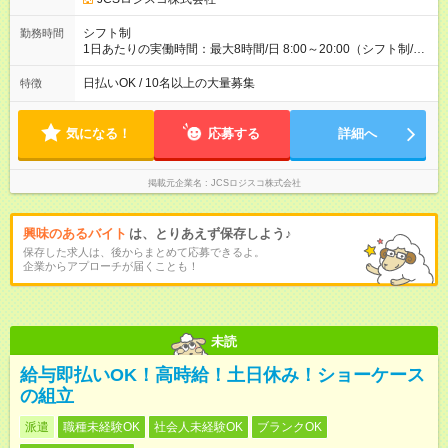
(日休み) ■月収80万円(43歳男性/墨田区在住)※元営業 1日200個
配達×25日勤務(月休み) 【試用期間】試用期間なし
シフト制
勤務時間
1日あたりの実働時間：最大8時間/日 8:00～20:00（シフト制/実
働8時間） ※週5日勤務（場所次第では週4も有り） ※配達状況に
よって時間外での勤務可能性有り ※案件により多少の前後あり
日払いOK / 10名以上の大量募集
特徴
※配達が完了次第、帰社OKです
気になる！
応募する
詳細へ
掲載元企業名
JCSロジスコ株式会社
興味のあるバイト
は、とりあえず保存しよう♪
保存した求人は、後からまとめて応募できるよ。
企業からアプローチが届くことも！
未読
給与即払いOK！高時給！土日休み！ショーケース
の組立
派遣
職種未経験OK
社会人未経験OK
ブランクOK