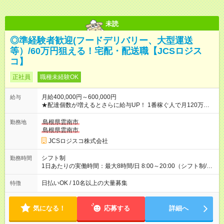
未読
◎準経験者歓迎(フードデリバリー、大型運送
等）/60万円狙える！宅配・配送職【JCSロジス
コ】
正社員
職種未経験OK
月給400,000円～600,000円
給与
★配達個数が増えるとさらに給与UP！ 1番稼ぐ人で月120万ほ
ど！ ・主要都市エリア 月収55万円／週5日稼働 月収65万~112
万円／週6日稼働 ・地方郊外エリア 月収40万円／週5日稼働 月
島根県雲南市
勤務地
収40万円~50万円／週6日稼働 ＜モデルイメージ＞ ■月収50万
島根県雲南市
円 (27歳男性/江東区在住)※元建築関係 1日150個配達×25日勤務
JCSロジスコ株式会社
(日休み) ■月収80万円(43歳男性/墨田区在住)※元営業 1日200個
配達×25日勤務(月休み) 【試用期間】試用期間なし
シフト制
勤務時間
1日あたりの実働時間：最大8時間/日 8:00～20:00（シフト制/実
働8時間） ※週5日勤務（場所次第では週4も有り） ※配達状況に
よって時間外での勤務可能性有り ※案件により多少の前後あり
日払いOK / 10名以上の大量募集
特徴
※配達が完了次第、帰社OKです
気になる！
応募する
詳細へ