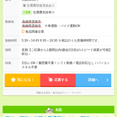
交通費別途支給あり
交通費支給有り
交通費
島根県雲南市
勤務地
島根県雲南市
※車通勤・バイク通勤OK
食品関連企業
5:30～14:45 9:30～18:30 ※表記のうち実働8時間です。
勤務時間
長期【ご応募から1週間以内(最短2日目)のスピード就業が可能】
期間
即日～
日払いOK
/
履歴書不要
/
シフト勤務
/
電話対応なし
/
パソコン
特徴
スキル不要
気になる！
応募する
詳細へ
掲載元企業名
株式会社テクノ・サービス
未読