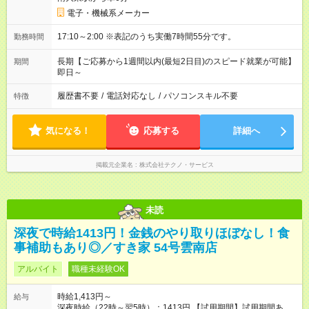
電子・機械系メーカー
17:10～2:00 ※表記のうち実働7時間55分です。
勤務時間
長期【ご応募から1週間以内(最短2日目)のスピード就業が可能】
期間
即日～
履歴書不要
/
電話対応なし
/
パソコンスキル不要
特徴
気になる！
応募する
詳細へ
掲載元企業名
株式会社テクノ・サービス
未読
深夜で時給1413円！金銭のやり取りほぼなし！食
事補助もあり◎／すき家 54号雲南店
アルバイト
職種未経験OK
時給1,413円～
給与
深夜時給（22時～翌5時）：1413円 【試用期間】試用期間あり