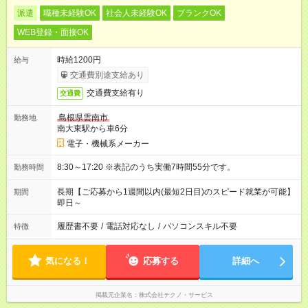
派遣
職種未経験OK
社会人未経験OK
ブランクOK
WEB登録・面接OK
時給1200円
給与
交通費別途支給あり
交通費支給有り
交通費
島根県雲南市
勤務地
南大東駅から車6分
電子・機械系メーカー
8:30～17:20 ※表記のうち実働7時間55分です。
勤務時間
長期【ご応募から1週間以内(最短2日目)のスピード就業が可能】
期間
即日～
履歴書不要
/
電話対応なし
/
パソコンスキル不要
特徴
気になる！
応募する
詳細へ
掲載元企業名
株式会社テクノ・サービス