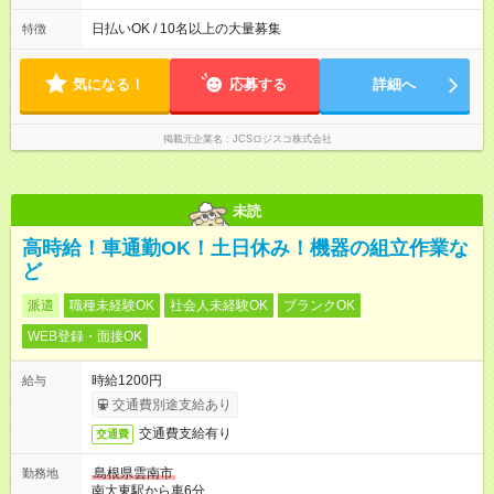
働8時間） ※週5日勤務（場所次第では週4も有り） ※配達状況に
よって時間外での勤務可能性有り ※案件により多少の前後あり
日払いOK / 10名以上の大量募集
特徴
※配達が完了次第、帰社OKです
気になる！
応募する
詳細へ
掲載元企業名
JCSロジスコ株式会社
未読
高時給！車通勤OK！土日休み！機器の組立作業な
ど
派遣
職種未経験OK
社会人未経験OK
ブランクOK
WEB登録・面接OK
時給1200円
給与
交通費別途支給あり
交通費支給有り
交通費
島根県雲南市
勤務地
南大東駅から車6分