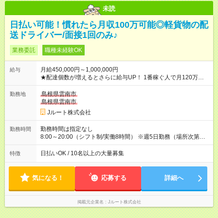
未読
日払い可能！慣れたら月収100万可能◎軽貨物の配
送ドライバー/面接1回のみ♪
業務委託
職種未経験OK
月給450,000円～1,000,000円
給与
★配達個数が増えるとさらに給与UP！ 1番稼ぐ人で月120万ほ
ど！ ・主要都市エリア 月収55万円／週5日稼働 月収65万~112
万円／週6日稼働 ・地方郊外エリア 月収40万円／週5日稼働 月
島根県雲南市
勤務地
収40万円~50万円／週6日稼働 ＜モデルイメージ＞ ■月収50万
島根県雲南市
円 (27歳男性/江東区在住)※元建築関係 1日150個配達×25日勤務
Jルート株式会社
(日休み) ■月収80万円(43歳男性/墨田区在住)※元営業 1日200個
配達×25日勤務(月休み) 【試用期間】試用期間なし
勤務時間は指定なし
勤務時間
8:00～20:00（シフト制/実働8時間） ※週5日勤務（場所次第で
は週4も有り） ※配達状況によって時間外での勤務可能性有り ※
案件により多少の前後あり ※配達が完了次第、帰社OKです
日払いOK / 10名以上の大量募集
特徴
気になる！
応募する
詳細へ
掲載元企業名
Jルート株式会社