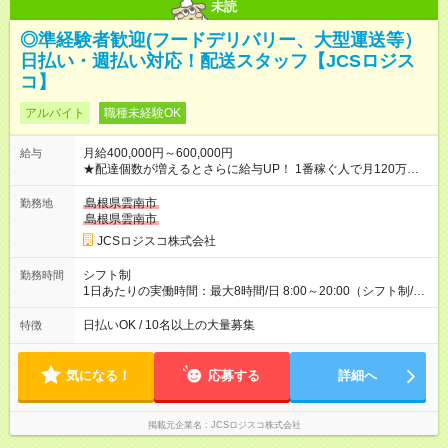
未読
◎準経験者歓迎(フードデリバリー、大型運送等）
日払い・週払い対応！配送スタッフ【JCSロジス
コ】
アルバイト
職種未経験OK
月給400,000円～600,000円
給与
★配達個数が増えるとさらに給与UP！ 1番稼ぐ人で月120万ほ
ど！ ・主要都市エリア 月収55万円／週5日稼働 月収65万~112
万円／週6日稼働 ・地方郊外エリア 月収40万円／週5日稼働 月
島根県雲南市
勤務地
収40万円~50万円／週6日稼働 ＜モデルイメージ＞ ■月収50万
島根県雲南市
円 (27歳男性/江東区在住)※元建築関係 1日150個配達×25日勤務
JCSロジスコ株式会社
(日休み) ■月収80万円(43歳男性/墨田区在住)※元営業 1日200個
配達×25日勤務(月休み) 【試用期間】試用期間なし
シフト制
勤務時間
1日あたりの実働時間：最大8時間/日 8:00～20:00（シフト制/実
働8時間） ※週5日勤務（場所次第では週4も有り） ※配達状況に
よって時間外での勤務可能性有り ※案件により多少の前後あり
日払いOK / 10名以上の大量募集
特徴
※配達が完了次第、帰社OKです
気になる！
応募する
詳細へ
掲載元企業名
JCSロジスコ株式会社