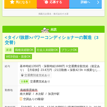
気になる！
応募する
詳細へ
掲載元企業名
株式会社すき家
未読
<タイパ抜群>パワーコンディショナーの製造（3
交替）
派遣
職種未経験OK
社会人未経験OK
ブランクOK
WEB登録・面接OK
基本時給1350円・深夜時給1688円 ※交通費全額支給（規定あ
給与
り） 【月収例】23.8万円（21日勤務＋深夜42.5h ※残業なしの
場合）
交通費別途支給あり
交通費支給あり
交通費
島根県雲南市
勤務地
南大東駅
/
木次駅
/
加茂中駅
空調ありの職場!