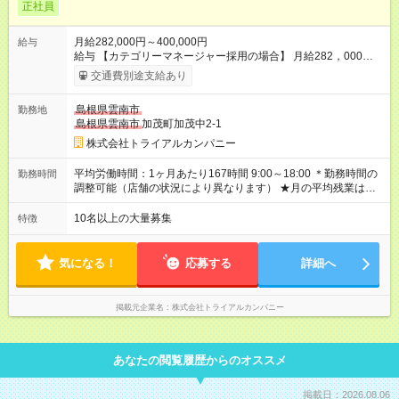
正社員
月給282,000円～400,000円
給与
給与 【カテゴリーマネージャー採用の場合】 月給282，000円
～400，000円 【バイヤー経験がある方】 月給380，000円～ ※
交通費別途支給あり
当社規定の採用基準により、能力、年齢、 前職経験などを考慮
の上、決定いたします。 ※試用期間2ヶ月（賃金同一） 給与にプ
島根県雲南市
勤務地
ラスしてもらえる手当・インセンティブ ◎残業手当 ◎住宅手当
島根県雲南市
加茂町加茂中2-1
◎通勤手当 ◎家族手当 ◎資格手当 ◎職位手当 ◎単身手当 ◎残業
手当（全額支給） ◎深夜手当 ※一部、店舗により異なります ※
株式会社トライアルカンパニー
固定残業・みなし残業なし！残業分は1分単位で支給！ （実績：
月平均残業時間13.25h以下） 【試用期間】試用期間あり 試用期
平均労働時間：1ヶ月あたり167時間 9:00～18:00 ＊勤務時間の
勤務時間
間の長さ：2ヶ月 雇用形態、給与は本採用時と同じです。
調整可能（店舗の状況により異なります） ★月の平均残業は
13.25ｈ以下 ⇒業務効率化等を図り、さらに減らしていきます
◎基本は定時退社 ◎固定残業・みなし残業ナシ。残業分は1分単
10名以上の大量募集
特徴
位で支給 平均労働時間：1ヶ月あたり167時間 9:00～18:00 ＊勤
務時間の調整可能（店舗の状況により異なります） ★月の平均
残業は13.25ｈ以下 ⇒業務効率化等を図り、さらに減らしてい
気になる！
応募する
詳細へ
きます ◎基本は定時退社 ◎固定残業・みなし残業ナシ。残業分
は1分単位で支給
掲載元企業名
株式会社トライアルカンパニー
あなたの閲覧履歴からのオススメ
掲載日：2026.08.06