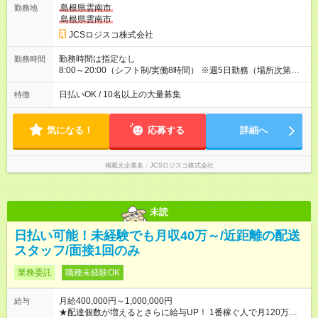
万円／週6日稼働 ・地方郊外エリア 月収40万円／週5日稼働 月
島根県雲南市
勤務地
収40万円~50万円／週6日稼働 ＜モデルイメージ＞ ■月収50万
島根県雲南市
円 (27歳男性/江東区在住)※元建築関係 1日150個配達×25日勤務
JCSロジスコ株式会社
(日休み) ■月収80万円(43歳男性/墨田区在住)※元営業 1日200個
配達×25日勤務(月休み) 【試用期間】試用期間なし
勤務時間は指定なし
勤務時間
8:00～20:00（シフト制/実働8時間） ※週5日勤務（場所次第で
は週4も有り） ※配達状況によって時間外での勤務可能性有り ※
案件により多少の前後あり ※配達が完了次第、帰社OKです
日払いOK / 10名以上の大量募集
特徴
気になる！
応募する
詳細へ
掲載元企業名
JCSロジスコ株式会社
未読
日払い可能！未経験でも月収40万～/近距離の配送
スタッフ/面接1回のみ
業務委託
職種未経験OK
月給400,000円～1,000,000円
給与
★配達個数が増えるとさらに給与UP！ 1番稼ぐ人で月120万ほ