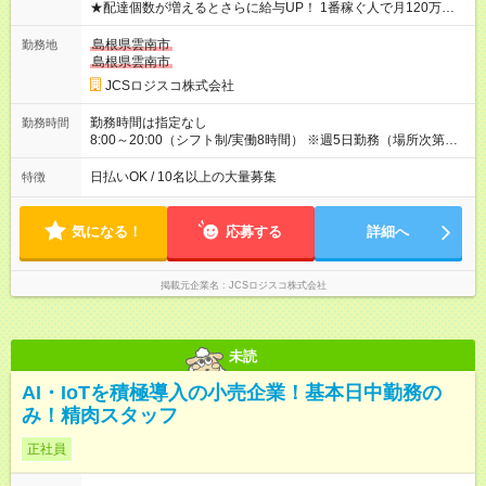
★配達個数が増えるとさらに給与UP！ 1番稼ぐ人で月120万ほ
ど！ ・主要都市エリア 月収55万円／週5日稼働 月収65万~112
万円／週6日稼働 ・地方郊外エリア 月収40万円／週5日稼働 月
島根県雲南市
勤務地
収40万円~50万円／週6日稼働 ＜モデルイメージ＞ ■月収50万
島根県雲南市
円 (27歳男性/江東区在住)※元建築関係 1日150個配達×25日勤務
JCSロジスコ株式会社
(日休み) ■月収80万円(43歳男性/墨田区在住)※元営業 1日200個
配達×25日勤務(月休み) 【試用期間】試用期間なし
勤務時間は指定なし
勤務時間
8:00～20:00（シフト制/実働8時間） ※週5日勤務（場所次第で
は週4も有り） ※配達状況によって時間外での勤務可能性有り ※
案件により多少の前後あり ※配達が完了次第、帰社OKです
日払いOK / 10名以上の大量募集
特徴
気になる！
応募する
詳細へ
掲載元企業名
JCSロジスコ株式会社
未読
AI・IoTを積極導入の小売企業！基本日中勤務の
み！精肉スタッフ
正社員