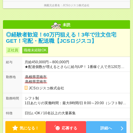
掲載元企業名
JCSロジスコ株式会社
未読
◎経験者歓迎！60万円狙える！3年で注文住宅
GET！宅配・配送職【JCSロジスコ】
正社員
職種未経験OK
月給450,000円～800,000円
給与
★配達個数が増えるとさらに給与UP！ 1番稼ぐ人で月120万ほ
ど！ ・主要都市エリア 月収55万円／週5日稼働 月収65万~112
万円／週6日稼働 ・地方郊外エリア 月収40万円／週5日稼働 月
島根県雲南市
勤務地
収40万円~50万円／週6日稼働 ＜モデルイメージ＞ ■月収50万
島根県雲南市
円 (27歳男性/江東区在住)※元建築関係 1日150個配達×25日勤務
JCSロジスコ株式会社
(日休み) ■月収80万円(43歳男性/墨田区在住)※元営業 1日200個
配達×25日勤務(月休み) 【試用期間】試用期間なし
シフト制
勤務時間
1日あたりの実働時間：最大8時間/日 8:00～20:00（シフト制/実
働8時間） ※週5日勤務（場所次第では週4も有り） ※配達状況に
よって時間外での勤務可能性有り ※案件により多少の前後あり
日払いOK / 10名以上の大量募集
特徴
※配達が完了次第、帰社OKです
気になる！
応募する
詳細へ