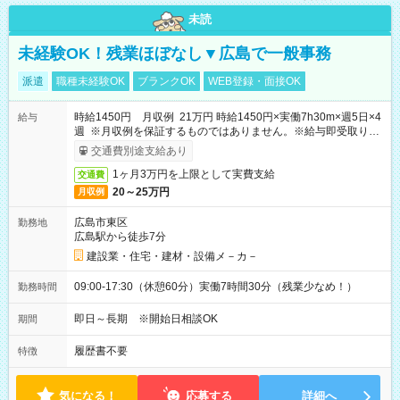
未読
未経験OK！残業ほぼなし▼広島で一般事務
派遣
職種未経験OK
ブランクOK
WEB登録・面接OK
時給1450円 月収例 21万円 時給1450円×実働7h30m×週5日×4
給与
週 ※月収例を保証するものではありません。※給与即受取りサ
ービス利用可（利用条件有）
交通費別途支給あり
1ヶ月3万円を上限として実費支給
交通費
20～25万円
月収例
広島市東区
勤務地
広島駅から徒歩7分
建設業・住宅・建材・設備メ－カ－
09:00-17:30（休憩60分）実働7時間30分（残業少なめ！）
勤務時間
即日～長期 ※開始日相談OK
期間
履歴書不要
特徴
気になる！
応募する
詳細へ