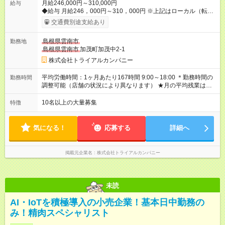
月給246,000円～310,000円
給与
◆給与 月給246，000円～310，000円 ※上記はローカル（転勤
なし）勤務の給与になります。 ※リージョナル勤務（ブロック
交通費別途支給あり
内転勤あり）：月給250，000円～ 全国勤務：月給260，000
円～ 【カテゴリーマネージャー採用の場合】 月給282，000円
島根県雲南市
勤務地
～400，000円 【バイヤー経験がある方】 月給380，000円～ ※
島根県雲南市
加茂町加茂中2-1
当社規定の採用基準により、能力、年齢、 前職経験などを考慮
の上、決定いたします。 ※試用期間2ヶ月（賃金同一） ◆給与に
株式会社トライアルカンパニー
プラスしてもらえる手当・インセンティブ ◎残業手当 ◎住宅手
当 ◎通勤手当 ◎家族手当 ◎資格手当 ◎職位手当 ◎単身手当 ◎残
平均労働時間：1ヶ月あたり167時間 9:00～18:00 ＊勤務時間の
勤務時間
業手当（全額支給） ◎深夜手当 ※一部、店舗により異なります
調整可能（店舗の状況により異なります） ★月の平均残業は
※固定残業・みなし残業なし！残業分は1分単位で支給！ （実
13.25ｈ以下 ⇒業務効率化等を図り、さらに減らしていきます
績：月平均残業時間13.25h以下） 【試用期間】試用期間あり 試
◎基本は定時退社 ◎固定残業・みなし残業ナシ。残業分は1分単
10名以上の大量募集
特徴
用期間の長さ：2ヶ月 雇用形態、給与は本採用時と同じです。
位で支給 平均労働時間：1ヶ月あたり167時間 9:00～18:00 ＊勤
務時間の調整可能（店舗の状況により異なります） ★月の平均
残業は13.25ｈ以下 ⇒業務効率化等を図り、さらに減らしてい
気になる！
応募する
詳細へ
きます ◎基本は定時退社 ◎固定残業・みなし残業ナシ。残業分
は1分単位で支給
掲載元企業名
株式会社トライアルカンパニー
未読
AI・IoTを積極導入の小売企業！基本日中勤務の
み！精肉スペシャリスト