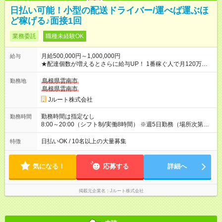
日払い可能！小型の配送ドライバー/運べば運ぶほ
ど稼げる♪面接1回
業務委託
職種未経験OK
月給500,000円～1,000,000円
給与
★配達個数が増えるとさらに給与UP！ 1番稼ぐ人で月120万ほ
ど！ ・主要都市エリア 月収55万円／週5日稼働 月収65万~112
万円／週6日稼働 ・地方郊外エリア 月収40万円／週5日稼働 月
島根県雲南市
勤務地
収40万円~50万円／週6日稼働 ＜モデルイメージ＞ ■月収50万
島根県雲南市
円 (27歳男性/江東区在住)※元建築関係 1日150個配達×25日勤務
Jルート株式会社
(日休み) ■月収80万円(43歳男性/墨田区在住)※元営業 1日200個
配達×25日勤務(月休み) 【試用期間】試用期間なし
勤務時間は指定なし
勤務時間
8:00～20:00（シフト制/実働8時間） ※週5日勤務（場所次第で
は週4も有り） ※配達状況によって時間外での勤務可能性有り ※
案件により多少の前後あり ※配達が完了次第、帰社OKです
日払いOK / 10名以上の大量募集
特徴
気になる！
応募する
詳細へ
掲載元企業名
Jルート株式会社