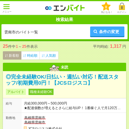
0
メニュー
気になる！
ログイン
検索結果
条件の変更
雲南市のバイト一覧
25
1,317
件中
1
～
25
件表示
平均時給:
円
新着順
時給順
人気順
未読
◎完全未経験OK/日払い・週払い対応！配送スタ
ッフ/初期費用0円！【JCSロジスコ】
アルバイト
職種未経験OK
月給300,000円～500,000円
給与
★配達個数が増えるとさらに給与UP！ 1番稼ぐ人で月120万ほ
ど！ ・主要都市エリア 月収55万円／週5日稼働 月収65万~112
万円／週6日稼働 ・地方郊外エリア 月収40万円／週5日稼働 月
島根県雲南市
勤務地
収40万円~50万円／週6日稼働 ＜モデルイメージ＞ ■月収50万
島根県雲南市
円 (27歳男性/江東区在住)※元建築関係 1日150個配達×25日勤務
JCSロジスコ株式会社