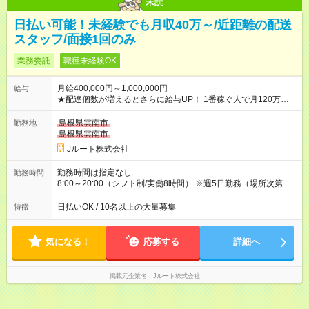
未読
日払い可能！未経験でも月収40万～/近距離の配送
スタッフ/面接1回のみ
業務委託
職種未経験OK
月給400,000円～1,000,000円
給与
★配達個数が増えるとさらに給与UP！ 1番稼ぐ人で月120万ほ
ど！ ・主要都市エリア 月収55万円／週5日稼働 月収65万~112
万円／週6日稼働 ・地方郊外エリア 月収40万円／週5日稼働 月
島根県雲南市
勤務地
収40万円~50万円／週6日稼働 ＜モデルイメージ＞ ■月収50万
島根県雲南市
円 (27歳男性/江東区在住)※元建築関係 1日150個配達×25日勤務
Jルート株式会社
(日休み) ■月収80万円(43歳男性/墨田区在住)※元営業 1日200個
配達×25日勤務(月休み) 【試用期間】試用期間なし
勤務時間は指定なし
勤務時間
8:00～20:00（シフト制/実働8時間） ※週5日勤務（場所次第で
は週4も有り） ※配達状況によって時間外での勤務可能性有り ※
案件により多少の前後あり ※配達が完了次第、帰社OKです
日払いOK / 10名以上の大量募集
特徴
気になる！
応募する
詳細へ
掲載元企業名
Jルート株式会社