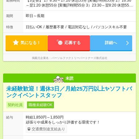
【3交替】 1）8:30～17:20 休憩55分 [実働]7時間55分 2）16:30
勤務時間
～翌1:20 休憩55分 [実働]7時間55分 3）23:30～翌8:20 休憩55
分 [実働]7時間55分
即日～長期
期間
日払いOK
/
履歴書不要
/
電話対応なし
/
パソコンスキル不要
特徴
気になる！
応募する
詳細へ
掲載元企業名
パーソルファクトリーパートナーズ株式会社
未読
未経験歓迎！週休3日／月給25万円以上✨ソフトバ
ンクイベントスタッフ
契約社員
職種未経験OK
時給1,850円～1,850円
給与
頑張りや成果をしっかり評価する環境です！
交通費別途支給あり