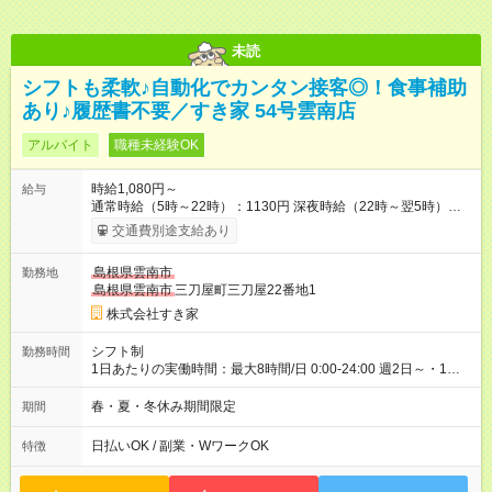
未読
シフトも柔軟♪自動化でカンタン接客◎！食事補助
あり♪履歴書不要／すき家 54号雲南店
アルバイト
職種未経験OK
時給1,080円～
給与
通常時給（5時～22時）：1130円 深夜時給（22時～翌5時）：
1413円 高校生時給：1080円 【特別手当】早朝手当（5：00-9：
交通費別途支給あり
00）時給+150円 【試用期間】試用期間あり 試用期間の長さ：1
ヶ月 雇用形態、給与は本採用時と同じです。 試用期間の実態は
島根県雲南市
勤務地
30日（※条件変更なし）ですが、切り上げで一ヶ月とさせてい
島根県雲南市
三刀屋町三刀屋22番地1
ただきます。 研修制度あり：15時間(研修中も同時給）
株式会社すき家
シフト制
勤務時間
1日あたりの実働時間：最大8時間/日 0:00-24:00 週2日～・1日
2h～OK ＜シフト例＞ 〇朝帯 5:00-9:00 〇昼帯 9:00-14:00 〇午
後帯 14:00-18:00 〇夜帯 18:00-22:00 〇深夜帯 22:00-翌5:00 基
春・夏・冬休み期間限定
期間
本は固定シフトですが家庭の都合などイレギュラーには対応し
ます♪
日払いOK / 副業・WワークOK
特徴