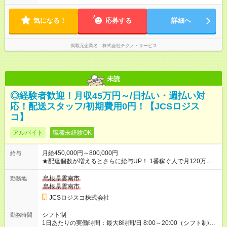
気になる！
応募する
詳細へ
掲載元企業名
株式会社テクノ・サービス
未読
◎経験者歓迎！月収45万円～/日払い・週払い対
応！配送スタッフ/初期費用0円！【JCSロジス
コ】
アルバイト
職種未経験OK
月給450,000円～800,000円
給与
★配達個数が増えるとさらに給与UP！ 1番稼ぐ人で月120万ほ
ど！ ・主要都市エリア 月収55万円／週5日稼働 月収65万~112
万円／週6日稼働 ・地方郊外エリア 月収40万円／週5日稼働 月
島根県雲南市
勤務地
収40万円~50万円／週6日稼働 ＜モデルイメージ＞ ■月収50万
島根県雲南市
円 (27歳男性/江東区在住)※元建築関係 1日150個配達×25日勤務
JCSロジスコ株式会社
(日休み) ■月収80万円(43歳男性/墨田区在住)※元営業 1日200個
配達×25日勤務(月休み) 【試用期間】試用期間なし
シフト制
勤務時間
1日あたりの実働時間：最大8時間/日 8:00～20:00（シフト制/実