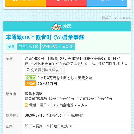
掲載日：2026.08.06
未読
車通勤OK＊観音町での営業事務
派遣
ブランクOK
WEB登録・面接OK
時給1400円 月収例 22万円 時給1400円×実働8h×週5日×4
給与
週 ※月収例を保証するものではありません。※給与即受取りサ
ービス利用可（利用条件有）
交通費別途支給あり
1ヶ月3万円を上限として実費支給
交通費
20～25万円
月収例
広島市西区
勤務地
観音町(広島県)駅から徒歩11分
/
寺町駅から徒歩12分
電機・電子・OA・精密機器メ－カ－
08:30-17:15（休憩45分）実働8時間
勤務時間
即日～長期 ※開始日相談OK
期間