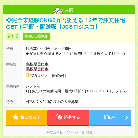
未読
◎完全未経験OK/60万円狙える！3年で注文住宅
GET！宅配・配送職【JCSロジスコ】
正社員
職種未経験OK
月給300,000円～500,000円
給与
★配達個数が増えるとさらに給与UP！ 1番稼ぐ人で月120万ほ
ど！ ・主要都市エリア 月収55万円／週5日稼働 月収65万~112
万円／週6日稼働 ・地方郊外エリア 月収40万円／週5日稼働 月
島根県雲南市
勤務地
収40万円~50万円／週6日稼働 ＜モデルイメージ＞ ■月収50万
島根県雲南市
円 (27歳男性/江東区在住)※元建築関係 1日150個配達×25日勤務
JCSロジスコ株式会社
(日休み) ■月収80万円(43歳男性/墨田区在住)※元営業 1日200個
配達×25日勤務(月休み) 【試用期間】試用期間なし
シフト制
勤務時間
1日あたりの実働時間：最大8時間/日 8:00～20:00（シフト制/実
働8時間） ※週5日勤務（場所次第では週4も有り） ※配達状況に
よって時間外での勤務可能性有り ※案件により多少の前後あり
日払いOK / 10名以上の大量募集
特徴
※配達が完了次第、帰社OKです
気になる！
応募する
詳細へ
掲載元企業名
JCSロジスコ株式会社