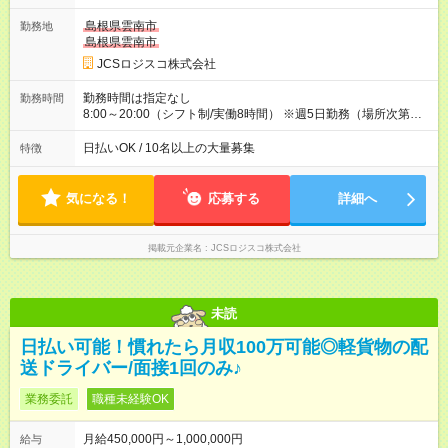
ど！ ・主要都市エリア 月収55万円／週5日稼働 月収65万~112
万円／週6日稼働 ・地方郊外エリア 月収40万円／週5日稼働 月
島根県雲南市
勤務地
収40万円~50万円／週6日稼働 ＜モデルイメージ＞ ■月収50万
島根県雲南市
円 (27歳男性/江東区在住)※元建築関係 1日150個配達×25日勤務
JCSロジスコ株式会社
(日休み) ■月収80万円(43歳男性/墨田区在住)※元営業 1日200個
配達×25日勤務(月休み) 【試用期間】試用期間なし
勤務時間は指定なし
勤務時間
8:00～20:00（シフト制/実働8時間） ※週5日勤務（場所次第で
は週4も有り） ※配達状況によって時間外での勤務可能性有り ※
案件により多少の前後あり ※配達が完了次第、帰社OKです
日払いOK / 10名以上の大量募集
特徴
気になる！
応募する
詳細へ
掲載元企業名
JCSロジスコ株式会社
未読
日払い可能！慣れたら月収100万可能◎軽貨物の配
送ドライバー/面接1回のみ♪
業務委託
職種未経験OK
月給450,000円～1,000,000円
給与