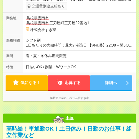
試用期間の長さ：1ヶ月 雇用形態、給与は本採用時と同じです。
交通費別途支給あり
試用期間の実態は30日（※条件変更なし）ですが、切り上げで
一ヶ月とさせていただきます。 研修制度あり：15時間(研修中も
島根県雲南市
勤務地
同時給）
島根県雲南市
三刀屋町三刀屋22番地1
株式会社すき家
シフト制
勤務時間
1日あたりの実働時間：最大7時間/日 【深夜帯】22:00～翌5:00
週2日～・1日2h～OK◎ ※22:00から翌5:00までは18歳以上の方
のみ勤務可能です（18歳未満の深夜業務禁止のため） ★深夜で
春・夏・冬休み期間限定
期間
も安心して働けます★ すき家では、ワンオペを禁止していま
す。 必ず、2名以上での勤務を行いますので、安心して働けま
日払いOK / 副業・WワークOK
特徴
す。
気になる！
応募する
詳細へ
掲載元企業名
株式会社すき家
未読
高時給！車通勤OK！土日休み！日勤のお仕事！組
立作業など