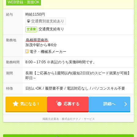
WEB登録・面接OK
時給1150円
給与
交通費別途支給あり
交通費支給有り
交通費
島根県雲南市
勤務地
加茂中駅から車6分
電子・機械系メーカー
8:00～17:05 ※表記のうち実働8時間です。
勤務時間
長期【ご応募から1週間以内(最短2日目)のスピード就業が可能】
期間
即日～
日払いOK
/
履歴書不要
/
電話対応なし
/
パソコンスキル不要
特徴
気になる！
応募する
詳細へ
掲載元企業名
株式会社テクノ・サービス