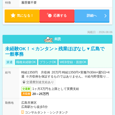
履歴書不要
特徴
気になる！
応募する
詳細へ
掲載日：2026.08.06
未読
未経験OK！＜カンタン＞残業ほぼなし▼広島で
一般事務
派遣
職種未経験OK
ブランクOK
WEB登録・面接OK
時給1350円 月収例 20万円 時給1350円×実働7h30m×週5日×4
給与
週 ※月収例を保証するものではありません。※給与即受取りサ
ービス利用可（利用条件有）
交通費別途支給あり
1ヶ月3万円を上限として実費支給
交通費
20～25万円
月収例
広島市東区
勤務地
広島駅から徒歩5分
コンサルタント・シンクタンク