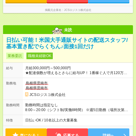
掲載元企業名
JCSロジスコ株式会社
未読
日払い可能！米国大手通販サイトの配送スタッフ/
基本置き配でらくちん♪面接1回だけ
業務委託
職種未経験OK
月給300,000円～500,000円
給与
★配達個数が増えるとさらに給与UP！ 1番稼ぐ人で月120万ほ
ど！ ・主要都市エリア 月収55万円／週5日稼働 月収65万~112
万円／週6日稼働 ・地方郊外エリア 月収40万円／週5日稼働 月
島根県雲南市
勤務地
収40万円~50万円／週6日稼働 ＜モデルイメージ＞ ■月収50万
島根県雲南市
円 (27歳男性/江東区在住)※元建築関係 1日150個配達×25日勤務
JCSロジスコ株式会社
(日休み) ■月収80万円(43歳男性/墨田区在住)※元営業 1日200個
配達×25日勤務(月休み) 【試用期間】試用期間なし
勤務時間は指定なし
勤務時間
8:00～20:00（シフト制/実働8時間） ※週5日勤務（場所次第で
は週4も有り） ※配達状況によって時間外での勤務可能性有り ※
案件により多少の前後あり ※配達が完了次第、帰社OKです
日払いOK / 10名以上の大量募集
特徴
気になる！
応募する
詳細へ