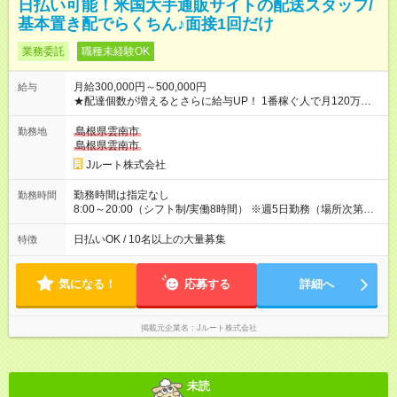
日払い可能！米国大手通販サイトの配送スタッフ/
基本置き配でらくちん♪面接1回だけ
業務委託
職種未経験OK
月給300,000円～500,000円
給与
★配達個数が増えるとさらに給与UP！ 1番稼ぐ人で月120万ほ
ど！ ・主要都市エリア 月収55万円／週5日稼働 月収65万~112
万円／週6日稼働 ・地方郊外エリア 月収40万円／週5日稼働 月
島根県雲南市
勤務地
収40万円~50万円／週6日稼働 ＜モデルイメージ＞ ■月収50万
島根県雲南市
円 (27歳男性/江東区在住)※元建築関係 1日150個配達×25日勤務
Jルート株式会社
(日休み) ■月収80万円(43歳男性/墨田区在住)※元営業 1日200個
配達×25日勤務(月休み) 【試用期間】試用期間なし
勤務時間は指定なし
勤務時間
8:00～20:00（シフト制/実働8時間） ※週5日勤務（場所次第で
は週4も有り） ※配達状況によって時間外での勤務可能性有り ※
案件により多少の前後あり ※配達が完了次第、帰社OKです
日払いOK / 10名以上の大量募集
特徴
気になる！
応募する
詳細へ
掲載元企業名
Jルート株式会社
未読