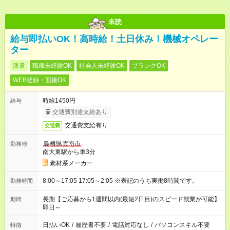
未読
給与即払いOK！高時給！土日休み！機械オペレー
ター
派遣
職種未経験OK
社会人未経験OK
ブランクOK
WEB登録・面接OK
時給1450円
給与
交通費別途支給あり
交通費支給有り
交通費
島根県雲南市
勤務地
南大東駅から車3分
素材系メーカー
8:00～17:05 17:05～2:05 ※表記のうち実働8時間です。
勤務時間
長期【ご応募から1週間以内(最短2日目)のスピード就業が可能】
期間
即日～
日払いOK
/
履歴書不要
/
電話対応なし
/
パソコンスキル不要
特徴