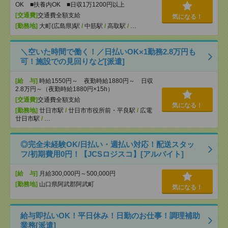
OK ■扶養内OK ■日収1万1200円以上
[交通費]
交通費全額支給
気になる！
[勤務地]
大町(広島県)駅
/
中筋駅
/
高取駅
/
…
＼空いた時間で働く！／日払いOK×1勤務2.8万円も
可！施設での見回りなど[派遣]
[給 与]
時給1550円～ 夜勤時給1880円～ 日収
2.8万円～（夜勤時給1880円×15h）
[交通費]
交通費全額支給
気になる！
[勤務地]
廿日市駅
/
廿日市市役所前・平良駅
/
広電
廿日市駅
/
…
◎完全未経験OK/日払い・週払い対応！配送スタッ
フ/初期費用0円！【JCSロジスコ】[アルバイト]
[給 与]
月給300,000円～500,000円
[勤務地]
山口県阿武郡阿武町
気になる！
給与即払いOK！平日休み！日勤のお仕事！調理補助
業務[派遣]