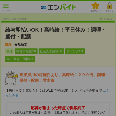
0
メニュー
気になる！
ログイン
掲載日 :2026
/
08
/
10
No.906240
給与即払いOK！高時給！平日休み！調理・
盛付・配膳
職種：
食品加工
派遣
職種未経験OK
社会人未経験OK
ブランクOK
WEB登録・面接OK
直接雇用の可能性あり。高時給１２００円。調理・
盛付・配膳：雲南市
【来社不要！電話もしくはWEBで登録OK！】わざわざ会場まで
...も
っとみる
応募が集まった時点で掲載終了
この求人は応募が集まり次第、掲載終了致します。予めご理解くださ