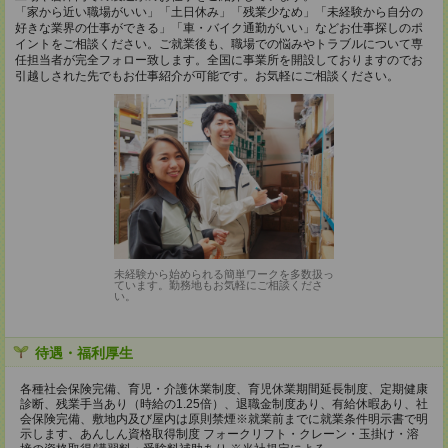
「家から近い職場がいい」「土日休み」「残業少なめ」「未経験から自分の
好きな業界の仕事ができる」「車・バイク通勤がいい」などお仕事探しのポ
イントをご相談ください。ご就業後も、職場での悩みやトラブルについて専
任担当者が完全フォロー致します。全国に事業所を開設しておりますのでお
引越しされた先でもお仕事紹介が可能です。お気軽にご相談ください。
未経験から始められる簡単ワークを多数扱っ
ています。勤務地もお気軽にご相談くださ
い。
待遇・福利厚生
各種社会保険完備、育児・介護休業制度、育児休業期間延長制度、定期健康
診断、残業手当あり（時給の1.25倍）、退職金制度あり、有給休暇あり、社
会保険完備、敷地内及び屋内は原則禁煙※就業前までに就業条件明示書で明
示します、あんしん資格取得制度 フォークリフト・クレーン・玉掛け・溶