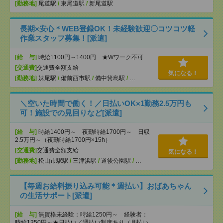
[勤務地]
尾道駅
/
東尾道駅
/
新尾道駅
長期×安心＊WEB登録OK！未経験歓迎〇コツコツ軽
作業スタッフ募集！[派遣]
[給 与]
時給1100円～1400円 ★Wワーク不可
[交通費]
交通費全額支給
気になる！
[勤務地]
妹尾駅
/
備前西市駅
/
備中箕島駅
/
…
＼空いた時間で働く！／日払いOK×1勤務2.5万円も
可！施設での見回りなど[派遣]
[給 与]
時給1400円～ 夜勤時給1700円～ 日収
2.5万円～（夜勤時給1700円×15h）
[交通費]
交通費全額支給
気になる！
[勤務地]
松山市駅駅
/
三津浜駅
/
道後公園駅
/
…
【毎週お給料振り込み可能＊週払い】おばあちゃん
の生活サポート[派遣]
[給 与]
無資格未経験：時給1250円～ 経験者：
時給1350円～★日払い／週払い制度あり（月払い