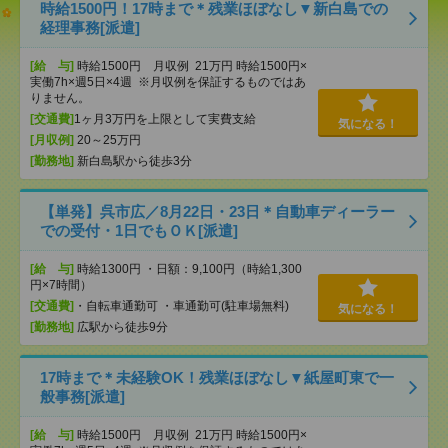
時給1500円！17時まで＊残業ほぼなし▼新白島での
経理事務[派遣]
[給 与]
時給1500円 月収例 21万円 時給1500円×
実働7h×週5日×4週 ※月収例を保証するものではあ
りません。
[交通費]
1ヶ月3万円を上限として実費支給
気になる！
[月収例]
20～25万円
[勤務地]
新白島駅から徒歩3分
【単発】呉市広／8月22日・23日＊自動車ディーラー
での受付・1日でもＯＫ[派遣]
[給 与]
時給1300円 ・日額：9,100円（時給1,300
円×7時間）
[交通費]
・自転車通勤可 ・車通勤可(駐車場無料)
気になる！
[勤務地]
広駅から徒歩9分
17時まで＊未経験OK！残業ほぼなし▼紙屋町東で一
般事務[派遣]
[給 与]
時給1500円 月収例 21万円 時給1500円×