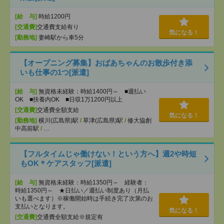
[給 与]
時給1200円
[交通費]
交通費支給有り
気になる！
[勤務地]
妻崎駅から車5分
【オープニング募集】おばあちゃんのお散歩付き添
いも仕事の1つ[派遣]
[給 与]
無資格未経験：時給1400円～ ■週払い
OK ■扶養内OK ■日収1万1200円以上
[交通費]
交通費全額支給
気になる！
[勤務地]
横川(広島県)駅
/
草津(広島県)駅
/
修大協創
中高前駅
/
…
【フルタイムじゃ働けない！という方へ】週2や時短
もOK＊ケアスタッフ[派遣]
[給 与]
無資格未経験：時給1350円～ 経験者：
時給1350円～ ★日払い／週払い制度あり（月払
いも選べます）※稼働開始時は手続き完了次第のお
支払いとなります。
気になる！
[交通費]
交通費全額支給※規定有