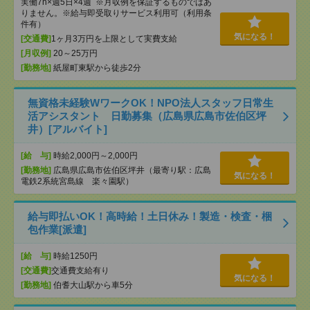
実働7h×週5日×4週 ※月収例を保証するものではあ
りません。※給与即受取りサービス利用可（利用条
件有）
気になる！
[交通費]
1ヶ月3万円を上限として実費支給
[月収例]
20～25万円
[勤務地]
紙屋町東駅から徒歩2分
無資格未経験WワークOK！NPO法人スタッフ日常生
活アシスタント 日勤募集（広島県広島市佐伯区坪
井）[アルバイト]
[給 与]
時給2,000円～2,000円
[勤務地]
広島県広島市佐伯区坪井（最寄り駅：広島
気になる！
電鉄2系統宮島線 楽々園駅）
給与即払いOK！高時給！土日休み！製造・検査・梱
包作業[派遣]
[給 与]
時給1250円
[交通費]
交通費支給有り
気になる！
[勤務地]
伯耆大山駅から車5分