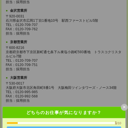
担当：採用担当
金沢営業所
〒920-0031
石川県金沢市広岡1丁目1番地10号 駅西ファーストビル5階
TEL：0120-709-707
FAX：0120-709-762
担当：採用担当
京都営業所
〒600-8216
京都府京都市下京区新町通七条下ル東塩小路町593番地 トラスコクリスタ
ルビル7階
TEL：0120-709-707
FAX：0120-709-751
担当：採用担当
大阪営業所
〒530-0017
大阪府大阪市北区角田町8番1号 大阪梅田ツインタワーズ・ノース34階
TEL：0120-995-985
FAX：0120-992-568
担当：採用担当
×
神戸営業所
どちらのお仕事が気になりますか？
〒650-0044
兵庫県神戸市中央区東川崎町1丁目3番3号 神戸ハーバーランドセンタービ
1
/10
ル18階
TEL：0120-995-984