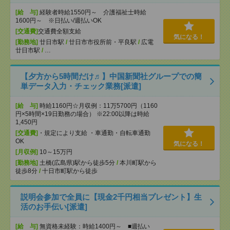
[給 与]
経験者時給1550円～ 介護福祉士時給
1600円～ ※日払い/週払いOK
[交通費]
交通費全額支給
気になる！
[勤務地]
廿日市駅
/
廿日市市役所前・平良駅
/
広電
廿日市駅
/
…
【夕方から5時間だけ♬】中国新聞社グループでの簡
単データ入力・チェック業務[派遣]
[給 与]
時給1160円☆月収例：11万5700円（1160
円×5時間×19日勤務の場合） ※22:00以降は時給
1,450円
[交通費]
・規定により支給 ・車通勤・自転車通勤
OK
気になる！
[月収例]
10～15万円
[勤務地]
土橋(広島県)駅から徒歩5分
/
本川町駅から
徒歩8分
/
十日市町駅から徒歩
説明会参加で全員に【現金2千円相当プレゼント】生
活のお手伝い[派遣]
[給 与]
無資格未経験：時給1400円～ ■週払い