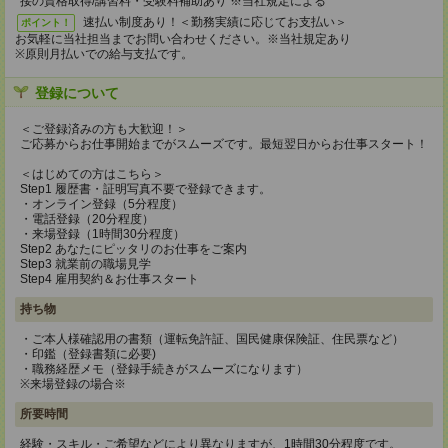
接の資格取得/講習料・受験料補助あり ※当社規定による
速払い制度あり！＜勤務実績に応じてお支払い＞
ポイント！
お気軽に当社担当までお問い合わせください。※当社規定あり
※原則月払いでの給与支払です。
登録について
＜ご登録済みの方も大歓迎！＞
ご応募からお仕事開始までがスムーズです。最短翌日からお仕事スタート！
＜はじめての方はこちら＞
Step1 履歴書・証明写真不要で登録できます。
・オンライン登録（5分程度）
・電話登録（20分程度）
・来場登録（1時間30分程度）
Step2 あなたにピッタリのお仕事をご案内
Step3 就業前の職場見学
Step4 雇用契約＆お仕事スタート
持ち物
・ご本人様確認用の書類（運転免許証、国民健康保険証、住民票など）
・印鑑（登録書類に必要)
・職務経歴メモ（登録手続きがスムーズになります）
※来場登録の場合※
所要時間
経験・スキル・ご希望などにより異なりますが、1時間30分程度です。