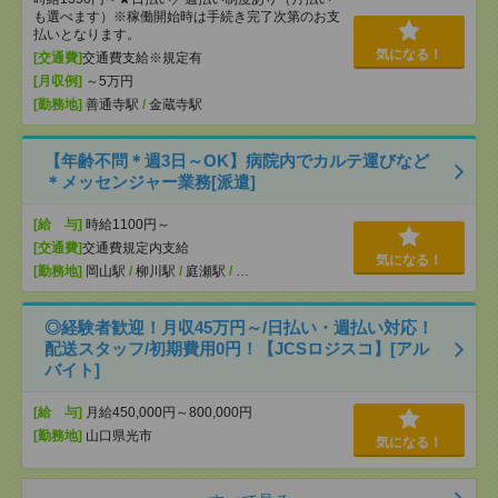
も選べます）※稼働開始時は手続き完了次第のお支
払いとなります。
気になる！
[交通費]
交通費支給※規定有
[月収例]
～5万円
[勤務地]
善通寺駅
/
金蔵寺駅
【年齢不問＊週3日～OK】病院内でカルテ運びなど
＊メッセンジャー業務[派遣]
[給 与]
時給1100円～
[交通費]
交通費規定内支給
気になる！
[勤務地]
岡山駅
/
柳川駅
/
庭瀬駅
/
…
◎経験者歓迎！月収45万円～/日払い・週払い対応！
配送スタッフ/初期費用0円！【JCSロジスコ】[アル
バイト]
[給 与]
月給450,000円～800,000円
[勤務地]
山口県光市
気になる！