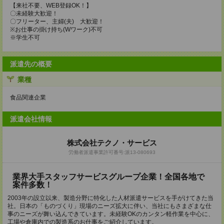
【来社不要、WEB登録OK！】
〇未経験大歓迎！
〇フリーター、主婦(夫) 大歓迎！
※お仕事の掛け持ち(Wワーク)不可
※学生不可
派遣先の概要
業種
食品関連企業
派遣会社情報
株式会社テクノ・サービス
労働者派遣事業許可番号:派13-080693
業界大手スタッフサービスグループ企業！全国各地で
案件多数！
2003年の設立以来、製造分野に特化した人材派遣サービスを手がけてきた当
社。日本の「ものづくり」現場のニーズ拡大に伴い、当社にもさまざまな仕
事のニーズが舞い込んできています。未経験OKのカンタン軽作業を中心に、
工場や倉庫内での製造系のお仕事をご紹介しています。