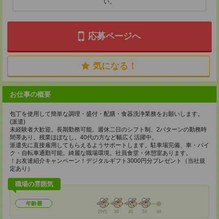
い。
応募ページへ
気になる！
お仕事の概要
包丁を使用して簡単な調理・盛付・配膳・食器洗浄業務をお願いします。
(派遣)
未経験者大歓迎。長期勤務可能。週休二日のシフト制、2パターンの勤務時
間帯あり。残業ほぼなし。40代の方など幅広く活躍中。
派遣先に直接雇用してもらえるようサポートします。駐車場完備、車・バイ
ク・自転車通勤可能。綺麗な職場環境。社員食堂・休憩室あります。
！お友達紹介キャンペーン！デジタルギフト3000円分プレゼント（当社規
定あり）
職場の雰囲気
年齢層
20代
30
40
50
60