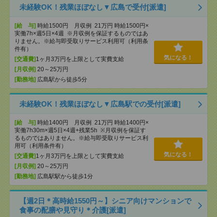
未経験OK！残業ほぼなし▼広島で受付[派遣]
[給 与]
時給1500円 月収例 21万円 時給1500円×
実働7h×週5日×4週 ※月収例を保証するものではあ
りません。※給与即受取りサービス利用可（利用条
件有）
気になる！
[交通費]
1ヶ月3万円を上限として実費支給
[月収例]
20～25万円
[勤務地]
広島駅から徒歩5分
未経験OK！残業ほぼなし▼広島駅での受付[派遣]
[給 与]
時給1400円 月収例 21万円 時給1400円×
実働7h30m×週5日×4週+残業5h ※月収例を保証す
るものではありません。※給与即受取りサービス利
用可（利用条件有）
気になる！
[交通費]
1ヶ月3万円を上限として実費支給
[月収例]
20～25万円
[勤務地]
広島駅駅から徒歩1分
【週2日＊高時給1550円～】シニア向けマンションで
食事の配膳や見守り＊介護[派遣]