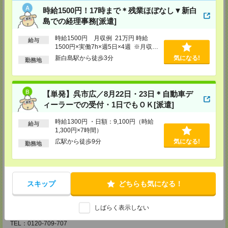
FAX：0120-709-785
時給1500円！17時まで＊残業ほぼなし▼新白
担当：採用担当
島での経理事務[派遣]
広島営業所
時給1500円 月収例 21万円 時給
〒730-0031
給与
1500円×実働7h×週5日×4週 ※月収例
広島県広島市中区紙屋町2丁目1番地22号 広島興銀ビル11階
を保証するものではありません。
TEL：0120-709-707
新白島駅から徒歩3分
気になる!
勤務地
FAX：0120-934-504
担当：採用担当
松山営業所
【単発】呉市広／8月22日・23日＊自動車デ
〒790-0003
ィーラーでの受付・1日でもＯＫ[派遣]
愛媛県松山市三番町7丁目1番地21号 ジブラルタ生命松山ビル8階
TEL：0120-709-707
FAX：0120-709-890
時給1300円 ・日額：9,100円（時給
給与
担当：採用担当
1,300円×7時間）
広駅から徒歩9分
気になる!
福岡営業所
勤務地
〒810-0801
福岡県福岡市博多区中洲5丁目6番24号 第6ガーデンビル2階
TEL：0120-709-707
FAX：0120-709-927
担当：採用担当
スキップ
どちらも気になる！
熊本営業所
しばらく表示しない
〒860-0806
熊本県熊本市中央区花畑町4番1号 太陽生命熊本第2ビル9階
TEL：0120-709-707