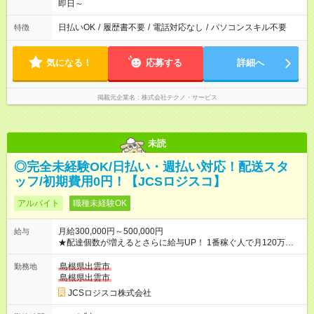
即日～
日払いOK
/
履歴書不要
/
電話対応なし
/
パソコンスキル不要
特徴
気になる！
応募する
詳細へ
掲載元企業名
株式会社テクノ・サービス
未読
◎完全未経験OK/日払い・週払い対応！配送スタ
ッフ/初期費用0円！【JCSロジスコ】
アルバイト
職種未経験OK
月給300,000円～500,000円
給与
★配達個数が増えるとさらに給与UP！ 1番稼ぐ人で月120万ほ
ど！ ・主要都市エリア 月収55万円／週5日稼働 月収65万~112
万円／週6日稼働 ・地方郊外エリア 月収40万円／週5日稼働 月
島根県出雲市
勤務地
収40万円~50万円／週6日稼働 ＜モデルイメージ＞ ■月収50万
島根県出雲市
円 (27歳男性/江東区在住)※元建築関係 1日150個配達×25日勤務
JCSロジスコ株式会社
(日休み) ■月収80万円(43歳男性/墨田区在住)※元営業 1日200個
配達×25日勤務(月休み) 【試用期間】試用期間なし