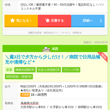
日払いOK
/
履歴書不要
/
40～50代活躍中
/
電話対応なし
/
パソ
特徴
コンスキル不要
気になる！
応募する
詳細へ
掲載元企業名
株式会社テクノ・サービス 採用担当
掲載日：2026.08.04
未読
NEW
＼週3日で夕方から少しだけ！／病院で日用品補
充や清掃など＊
派遣
職種未経験OK
社会人未経験OK
ブランクOK
WEB登録・面接OK
時給1500円（月収例165,000円＝1,500円×5.5時間×20日勤務）
給与
★前払い制度あり（会社規定内）
15～20万円
月収例
島根県大田市
勤務地
大田市駅から車8分
/
久手駅から車10分
/
静間駅から車10分