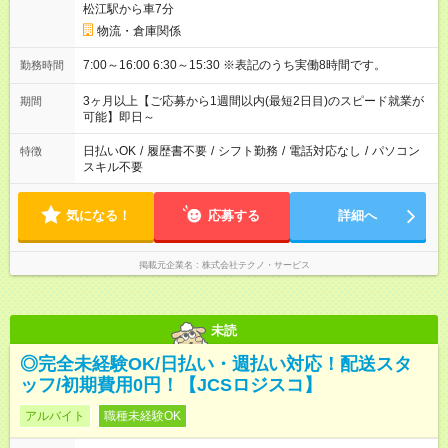
松江駅から車7分
物流・倉庫関係
7:00～16:00 6:30～15:30 ※表記のうち実働8時間です。
勤務時間
3ヶ月以上【ご応募から1週間以内(最短2日目)のスピード就業が
期間
可能】即日～
日払いOK
/
履歴書不要
/
シフト勤務
/
電話対応なし
/
パソコン
特徴
スキル不要
気になる！
応募する
詳細へ
掲載元企業名
株式会社テクノ・サービス
未読
◎完全未経験OK/日払い・週払い対応！配送スタ
ッフ/初期費用0円！【JCSロジスコ】
アルバイト
職種未経験OK