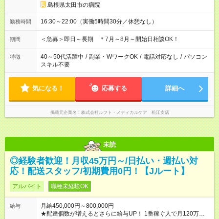
島根県太田市の病院
16:30～22:00（実働5時間30分／休憩なし）
勤務時間
＜急募＞即日～長期 ＊7月～8月～開始日相談OK！
期間
40～50代活躍中
/
副業・WワークOK
/
電話対応なし
/
パソコン
特徴
スキル不要
気になる！
応募する
詳細へ
掲載元企業名
株式会社ルフト・メディカルケア 松江支店
未読
◎経験者歓迎！月収45万円～/日払い・週払い対
応！配送スタッフ/初期費用0円！【Jルート】
アルバイト
職種未経験OK
月給450,000円～800,000円
給与
★配達個数が増えるとさらに給与UP！ 1番稼ぐ人で月120万ほ