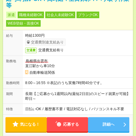
等
派遣
職種未経験OK
社会人未経験OK
ブランクOK
WEB登録・面接OK
時給1300円
給与
交通費別途支給あり
交通費支給有り
交通費
島根県出雲市
勤務地
直江駅から車10分
自動車輸送関係
8:00～16:55 ※表記のうち実働7時間40分です。
勤務時間
長期【ご応募から1週間以内(最短2日目)のスピード就業が可能】
期間
即日～
日払いOK
/
履歴書不要
/
電話対応なし
/
パソコンスキル不要
特徴
気になる！
応募する
詳細へ