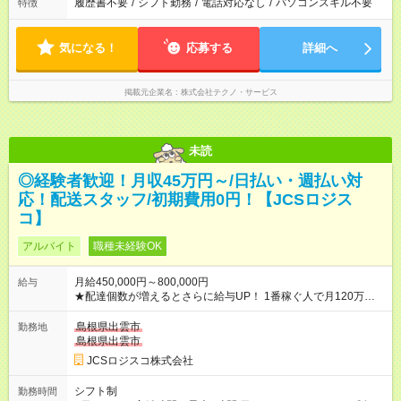
履歴書不要
/
シフト勤務
/
電話対応なし
/
パソコンスキル不要
特徴
気になる！
応募する
詳細へ
掲載元企業名
株式会社テクノ・サービス
未読
◎経験者歓迎！月収45万円～/日払い・週払い対
応！配送スタッフ/初期費用0円！【JCSロジス
コ】
アルバイト
職種未経験OK
月給450,000円～800,000円
給与
★配達個数が増えるとさらに給与UP！ 1番稼ぐ人で月120万ほ
ど！ ・主要都市エリア 月収55万円／週5日稼働 月収65万~112
万円／週6日稼働 ・地方郊外エリア 月収40万円／週5日稼働 月
島根県出雲市
勤務地
収40万円~50万円／週6日稼働 ＜モデルイメージ＞ ■月収50万
島根県出雲市
円 (27歳男性/江東区在住)※元建築関係 1日150個配達×25日勤務
JCSロジスコ株式会社
(日休み) ■月収80万円(43歳男性/墨田区在住)※元営業 1日200個
配達×25日勤務(月休み) 【試用期間】試用期間なし
シフト制
勤務時間