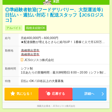
未読
◎準経験者歓迎(フードデリバリー、大型運送等）
日払い・週払い対応！配送スタッフ【JCSロジス
コ】
アルバイト
職種未経験OK
月給400,000円～600,000円
給与
★配達個数が増えるとさらに給与UP！ 1番稼ぐ人で月120万ほ
ど！ ・主要都市エリア 月収55万円／週5日稼働 月収65万~112
万円／週6日稼働 ・地方郊外エリア 月収40万円／週5日稼働 月
島根県出雲市
勤務地
収40万円~50万円／週6日稼働 ＜モデルイメージ＞ ■月収50万
島根県出雲市
円 (27歳男性/江東区在住)※元建築関係 1日150個配達×25日勤務
JCSロジスコ株式会社
(日休み) ■月収80万円(43歳男性/墨田区在住)※元営業 1日200個
配達×25日勤務(月休み) 【試用期間】試用期間なし
シフト制
勤務時間
1日あたりの実働時間：最大8時間/日 8:00～20:00（シフト制/実
働8時間） ※週5日勤務（場所次第では週4も有り） ※配達状況に
よって時間外での勤務可能性有り ※案件により多少の前後あり
日払いOK / 10名以上の大量募集
特徴
※配達が完了次第、帰社OKです
気になる！
応募する
詳細へ
掲載元企業名
JCSロジスコ株式会社