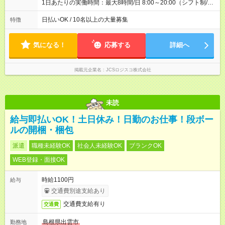
1日あたりの実働時間：最大8時間/日 8:00～20:00（シフト制/実
働8時間） ※週5日勤務（場所次第では週4も有り） ※配達状況に
よって時間外での勤務可能性有り ※案件により多少の前後あり
日払いOK / 10名以上の大量募集
特徴
※配達が完了次第、帰社OKです
気になる！
応募する
詳細へ
掲載元企業名
JCSロジスコ株式会社
未読
給与即払いOK！土日休み！日勤のお仕事！段ボー
ルの開梱・梱包
派遣
職種未経験OK
社会人未経験OK
ブランクOK
WEB登録・面接OK
時給1100円
給与
交通費別途支給あり
交通費支給有り
交通費
島根県出雲市
勤務地