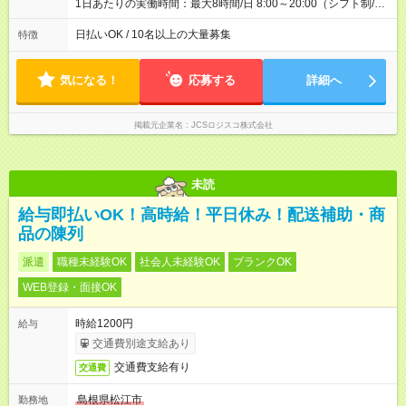
1日あたりの実働時間：最大8時間/日 8:00～20:00（シフト制/実
働8時間） ※週5日勤務（場所次第では週4も有り） ※配達状況に
よって時間外での勤務可能性有り ※案件により多少の前後あり
日払いOK / 10名以上の大量募集
特徴
※配達が完了次第、帰社OKです
気になる！
応募する
詳細へ
掲載元企業名
JCSロジスコ株式会社
未読
給与即払いOK！高時給！平日休み！配送補助・商
品の陳列
派遣
職種未経験OK
社会人未経験OK
ブランクOK
WEB登録・面接OK
時給1200円
給与
交通費別途支給あり
交通費支給有り
交通費
島根県松江市
勤務地