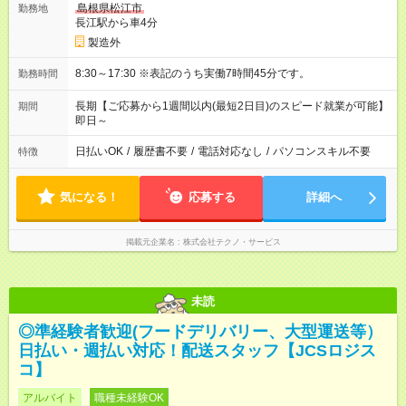
島根県松江市
勤務地
長江駅から車4分
製造外
8:30～17:30 ※表記のうち実働7時間45分です。
勤務時間
長期【ご応募から1週間以内(最短2日目)のスピード就業が可能】
期間
即日～
日払いOK
/
履歴書不要
/
電話対応なし
/
パソコンスキル不要
特徴
気になる！
応募する
詳細へ
掲載元企業名
株式会社テクノ・サービス
未読
◎準経験者歓迎(フードデリバリー、大型運送等）
日払い・週払い対応！配送スタッフ【JCSロジス
コ】
アルバイト
職種未経験OK