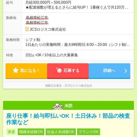
月給300,000円～500,000円
給与
★配達個数が増えるとさらに給与UP！ 1番稼ぐ人で月120万ほ
ど！ ・主要都市エリア 月収55万円／週5日稼働 月収65万~112
万円／週6日稼働 ・地方郊外エリア 月収40万円／週5日稼働 月
島根県松江市
勤務地
収40万円~50万円／週6日稼働 ＜モデルイメージ＞ ■月収50万
島根県松江市
円 (27歳男性/江東区在住)※元建築関係 1日150個配達×25日勤務
JCSロジスコ株式会社
(日休み) ■月収80万円(43歳男性/墨田区在住)※元営業 1日200個
配達×25日勤務(月休み) 【試用期間】試用期間なし
シフト制
勤務時間
1日あたりの実働時間：最大8時間/日 8:00～20:00（シフト制/実
働8時間） ※週5日勤務（場所次第では週4も有り） ※配達状況に
よって時間外での勤務可能性有り ※案件により多少の前後あり
日払いOK / 10名以上の大量募集
特徴
※配達が完了次第、帰社OKです
気になる！
応募する
詳細へ
掲載元企業名
JCSロジスコ株式会社
未読
座り仕事！給与即払いOK！土日休み！部品の検査
作業など
派遣
職種未経験OK
社会人未経験OK
ブランクOK