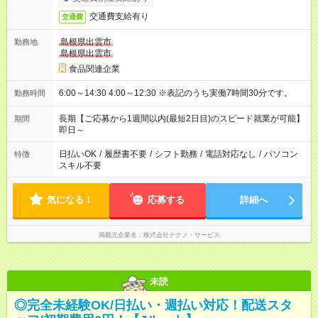
交通費支給有り
交通費
島根県出雲市
勤務地
島根県出雲市
食品関連企業
6:00～14:30 4:00～12:30 ※表記のうち実働7時間30分です。
勤務時間
長期【ご応募から1週間以内(最短2日目)のスピード就業が可能】
期間
即日～
日払いOK
/
履歴書不要
/
シフト勤務
/
電話対応なし
/
パソコン
特徴
スキル不要
気になる！
応募する
詳細へ
掲載元企業名
株式会社テクノ・サービス
未読
◎完全未経験OK/日払い・週払い対応！配送スタ