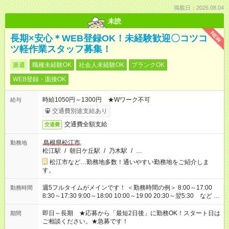
掲載日：2026.08.04
未読
NEW
長期×安心＊WEB登録OK！未経験歓迎〇コツコ
ツ軽作業スタッフ募集！
派遣
職種未経験OK
社会人未経験OK
ブランクOK
WEB登録・面接OK
時給1050円～1300円 ★Wワーク不可
給与
交通費別途支給あり
交通費全額支給
交通費
島根県松江市
勤務地
松江駅
/
朝日ケ丘駅
/
乃木駅
/
…
松江市など…勤務地多数！通いやすい勤務地をご紹介しま
す。
週5フルタイムがメインです！ ＜勤務時間の例＞ 8:00～17:00
勤務時間
8:30～17:30 9:00～18:00 10:00～19:00 20:30～翌5:30 など ★
その他にも勤務時間多数！ 日勤のみ、残業なし、交替制など
ご希望を教えてください！
即日～長期 ★応募から「最短2日後」に勤務OK！スタート日は
期間
ご相談ください。★急募です！