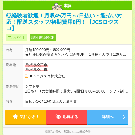
未読
◎経験者歓迎！月収45万円～/日払い・週払い対
応！配送スタッフ/初期費用0円！【JCSロジス
コ】
アルバイト
職種未経験OK
月給450,000円～800,000円
給与
★配達個数が増えるとさらに給与UP！ 1番稼ぐ人で月120万ほ
ど！ ・主要都市エリア 月収55万円／週5日稼働 月収65万~112
万円／週6日稼働 ・地方郊外エリア 月収40万円／週5日稼働 月
島根県松江市
勤務地
収40万円~50万円／週6日稼働 ＜モデルイメージ＞ ■月収50万
島根県松江市
円 (27歳男性/江東区在住)※元建築関係 1日150個配達×25日勤務
JCSロジスコ株式会社
(日休み) ■月収80万円(43歳男性/墨田区在住)※元営業 1日200個
配達×25日勤務(月休み) 【試用期間】試用期間なし
シフト制
勤務時間
1日あたりの実働時間：最大8時間/日 8:00～20:00（シフト制/実
働8時間） ※週5日勤務（場所次第では週4も有り） ※配達状況に
よって時間外での勤務可能性有り ※案件により多少の前後あり
日払いOK / 10名以上の大量募集
特徴
※配達が完了次第、帰社OKです
気になる！
応募する
詳細へ
掲載元企業名
JCSロジスコ株式会社