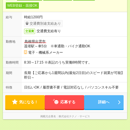
WEB登録・面接OK
時給1200円
給与
交通費別途支給あり
交通費支給有り
交通費
島根県出雲市
勤務地
遥堪駅～車5分 ※車通勤・バイク通勤OK
電子・機械系メーカー
8:30～17:15 ※表記のうち実働8時間です。
勤務時間
長期【ご応募から1週間以内(最短2日目)のスピード就業が可能】
期間
即日～
日払いOK
/
履歴書不要
/
電話対応なし
/
パソコンスキル不要
特徴
気になる！
応募する
詳細へ
掲載元企業名
株式会社テクノ・サービス