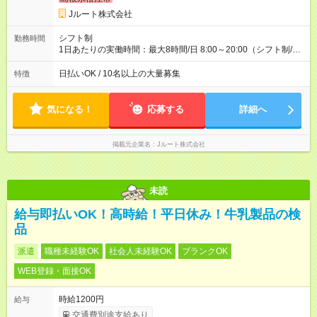
円 (27歳男性/江東区在住)※元建築関係 1日150個配達×25日勤務
Jルート株式会社
(日休み) ■月収80万円(43歳男性/墨田区在住)※元営業 1日200個
配達×25日勤務(月休み) 【試用期間】試用期間なし
シフト制
勤務時間
1日あたりの実働時間：最大8時間/日 8:00～20:00（シフト制/実
働8時間） ※週5日勤務（場所次第では週4も有り） ※配達状況に
よって時間外での勤務可能性有り ※案件により多少の前後あり
日払いOK / 10名以上の大量募集
特徴
※配達が完了次第、帰社OKです
気になる！
応募する
詳細へ
掲載元企業名
Jルート株式会社
未読
給与即払いOK！高時給！平日休み！牛乳製品の検
品
派遣
職種未経験OK
社会人未経験OK
ブランクOK
WEB登録・面接OK
時給1200円
給与
交通費別途支給あり