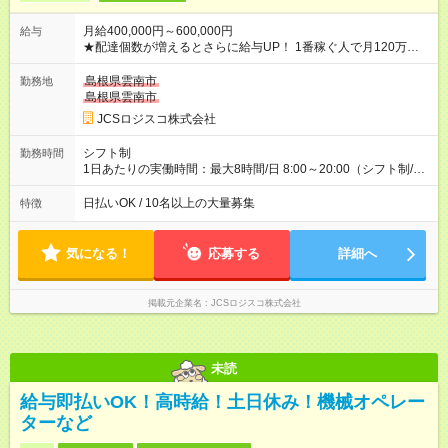
月給400,000円～600,000円
給与
★配達個数が増えるとさらに給与UP！ 1番稼ぐ人で月120万ほ
ど！ ・主要都市エリア 月収55万円／週5日稼働 月収65万~112
万円／週6日稼働 ・地方郊外エリア 月収40万円／週5日稼働 月
島根県雲南市
勤務地
収40万円~50万円／週6日稼働 ＜モデルイメージ＞ ■月収50万
島根県雲南市
円 (27歳男性/江東区在住)※元建築関係 1日150個配達×25日勤務
JCSロジスコ株式会社
(日休み) ■月収80万円(43歳男性/墨田区在住)※元営業 1日200個
配達×25日勤務(月休み) 【試用期間】試用期間なし
シフト制
勤務時間
1日あたりの実働時間：最大8時間/日 8:00～20:00（シフト制/実
働8時間） ※週5日勤務（場所次第では週4も有り） ※配達状況に
よって時間外での勤務可能性有り ※案件により多少の前後あり
日払いOK / 10名以上の大量募集
特徴
※配達が完了次第、帰社OKです
気になる！
応募する
詳細へ
掲載元企業名
JCSロジスコ株式会社
未読
給与即払いOK！高時給！土日休み！機械オペレー
ターなど