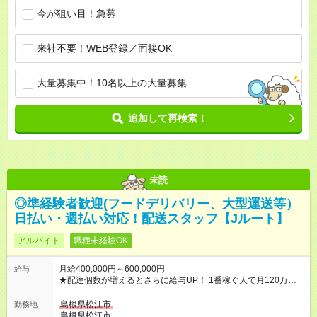
今が狙い目！急募
来社不要！WEB登録／面接OK
大量募集中！10名以上の大量募集
追加して再検索！
未読
◎準経験者歓迎(フードデリバリー、大型運送等）
日払い・週払い対応！配送スタッフ【Jルート】
アルバイト
職種未経験OK
月給400,000円～600,000円
給与
★配達個数が増えるとさらに給与UP！ 1番稼ぐ人で月120万ほ
ど！ ・主要都市エリア 月収55万円／週5日稼働 月収65万~112
万円／週6日稼働 ・地方郊外エリア 月収40万円／週5日稼働 月
島根県松江市
勤務地
収40万円~50万円／週6日稼働 ＜モデルイメージ＞ ■月収50万
島根県松江市