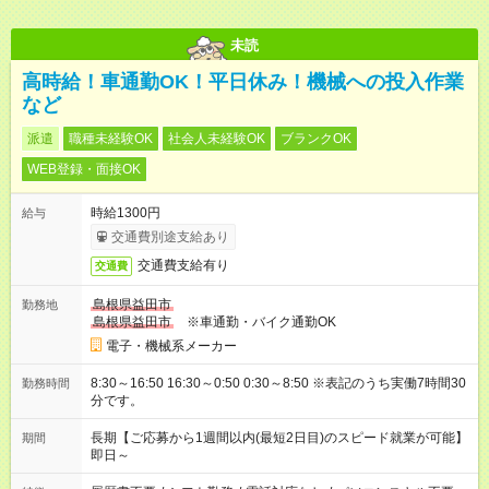
未読
高時給！車通勤OK！平日休み！機械への投入作業
など
派遣
職種未経験OK
社会人未経験OK
ブランクOK
WEB登録・面接OK
時給1300円
給与
交通費別途支給あり
交通費支給有り
交通費
島根県益田市
勤務地
島根県益田市
※車通勤・バイク通勤OK
電子・機械系メーカー
8:30～16:50 16:30～0:50 0:30～8:50 ※表記のうち実働7時間30
勤務時間
分です。
長期【ご応募から1週間以内(最短2日目)のスピード就業が可能】
期間
即日～