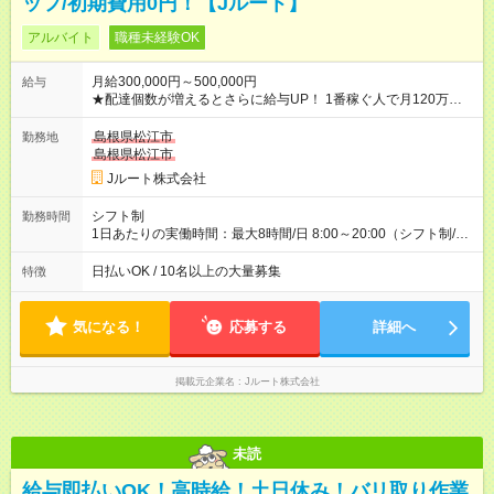
ッフ/初期費用0円！【Jルート】
アルバイト
職種未経験OK
月給300,000円～500,000円
給与
★配達個数が増えるとさらに給与UP！ 1番稼ぐ人で月120万ほ
ど！ ・主要都市エリア 月収55万円／週5日稼働 月収65万~112
万円／週6日稼働 ・地方郊外エリア 月収40万円／週5日稼働 月
島根県松江市
勤務地
収40万円~50万円／週6日稼働 ＜モデルイメージ＞ ■月収50万
島根県松江市
円 (27歳男性/江東区在住)※元建築関係 1日150個配達×25日勤務
Jルート株式会社
(日休み) ■月収80万円(43歳男性/墨田区在住)※元営業 1日200個
配達×25日勤務(月休み) 【試用期間】試用期間なし
シフト制
勤務時間
1日あたりの実働時間：最大8時間/日 8:00～20:00（シフト制/実
働8時間） ※週5日勤務（場所次第では週4も有り） ※配達状況に
よって時間外での勤務可能性有り ※案件により多少の前後あり
日払いOK / 10名以上の大量募集
特徴
※配達が完了次第、帰社OKです
気になる！
応募する
詳細へ
掲載元企業名
Jルート株式会社
未読
給与即払いOK！高時給！土日休み！バリ取り作業