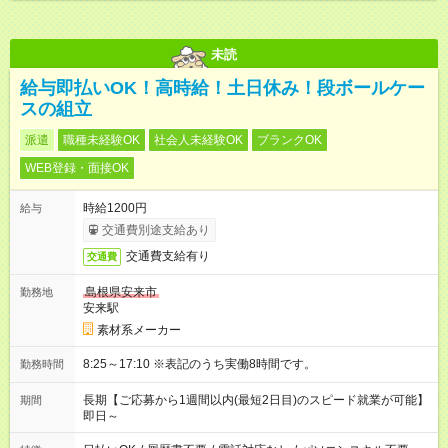
未読
給与即払いOK！高時給！土日休み！段ボールケー
スの組立
派遣
職種未経験OK
社会人未経験OK
ブランクOK
WEB登録・面接OK
時給1200円
給与
交通費別途支給あり
交通費支給有り
交通費
島根県安来市
勤務地
安来駅
素材系メーカー
8:25～17:10 ※表記のうち実働8時間です。
勤務時間
長期【ご応募から1週間以内(最短2日目)のスピード就業が可能】
期間
即日～