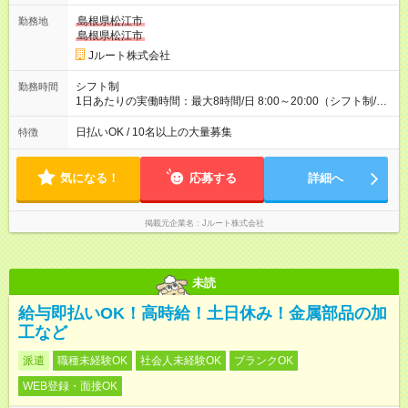
ど！ ・主要都市エリア 月収55万円／週5日稼働 月収65万~112
万円／週6日稼働 ・地方郊外エリア 月収40万円／週5日稼働 月
島根県松江市
勤務地
収40万円~50万円／週6日稼働 ＜モデルイメージ＞ ■月収50万
島根県松江市
円 (27歳男性/江東区在住)※元建築関係 1日150個配達×25日勤務
Jルート株式会社
(日休み) ■月収80万円(43歳男性/墨田区在住)※元営業 1日200個
配達×25日勤務(月休み) 【試用期間】試用期間なし
シフト制
勤務時間
1日あたりの実働時間：最大8時間/日 8:00～20:00（シフト制/実
働8時間） ※週5日勤務（場所次第では週4も有り） ※配達状況に
よって時間外での勤務可能性有り ※案件により多少の前後あり
日払いOK / 10名以上の大量募集
特徴
※配達が完了次第、帰社OKです
気になる！
応募する
詳細へ
掲載元企業名
Jルート株式会社
未読
給与即払いOK！高時給！土日休み！金属部品の加
工など
派遣
職種未経験OK
社会人未経験OK
ブランクOK
WEB登録・面接OK