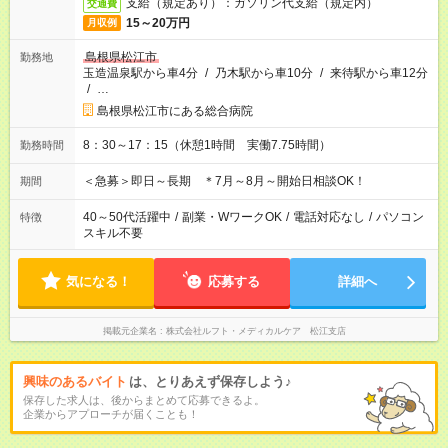
支給（規定あり）：ガソリン代支給（規定内）
交通費
15～20万円
月収例
島根県松江市
勤務地
玉造温泉駅から車4分
/
乃木駅から車10分
/
来待駅から車12分
/
…
島根県松江市にある総合病院
8：30～17：15（休憩1時間 実働7.75時間）
勤務時間
＜急募＞即日～長期 ＊7月～8月～開始日相談OK！
期間
40～50代活躍中
/
副業・WワークOK
/
電話対応なし
/
パソコン
特徴
スキル不要
気になる！
応募する
詳細へ
掲載元企業名
株式会社ルフト・メディカルケア 松江支店
興味のあるバイト
は、とりあえず保存しよう♪
保存した求人は、後からまとめて応募できるよ。
企業からアプローチが届くことも！