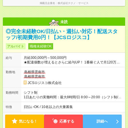
掲載元企業名
株式会社テクノ・サービス
未読
◎完全未経験OK/日払い・週払い対応！配送スタ
ッフ/初期費用0円！【JCSロジスコ】
アルバイト
職種未経験OK
月給300,000円～500,000円
給与
★配達個数が増えるとさらに給与UP！ 1番稼ぐ人で月120万ほ
ど！ ・主要都市エリア 月収55万円／週5日稼働 月収65万~112
万円／週6日稼働 ・地方郊外エリア 月収40万円／週5日稼働 月
島根県雲南市
勤務地
収40万円~50万円／週6日稼働 ＜モデルイメージ＞ ■月収50万
島根県雲南市
円 (27歳男性/江東区在住)※元建築関係 1日150個配達×25日勤務
JCSロジスコ株式会社
(日休み) ■月収80万円(43歳男性/墨田区在住)※元営業 1日200個
配達×25日勤務(月休み) 【試用期間】試用期間なし
シフト制
勤務時間
1日あたりの実働時間：最大8時間/日 8:00～20:00（シフト制/実
働8時間） ※週5日勤務（場所次第では週4も有り） ※配達状況に
よって時間外での勤務可能性有り ※案件により多少の前後あり
日払いOK / 10名以上の大量募集
特徴
※配達が完了次第、帰社OKです
気になる！
応募する
詳細へ