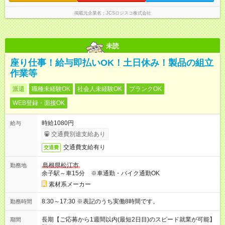
掲載元企業名
JCSロジスコ株式会社
未読
座り仕事！給与即払いOK！土日休み！製品の組立
作業等
派遣
職種未経験OK
社会人未経験OK
ブランクOK
WEB登録・面接OK
時給1080円
給与
交通費別途支給あり
交通費支給有り
交通費
島根県松江市
勤務地
余子駅～車15分 ※車通勤・バイク通勤OK
素材系メーカー
8:30～17:30 ※表記のうち実働8時間です。
勤務時間
長期【ご応募から1週間以内(最短2日目)のスピード就業が可能】
期間