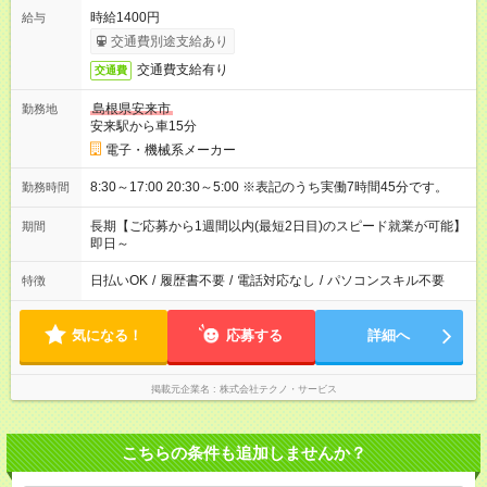
時給1400円
給与
交通費別途支給あり
交通費支給有り
交通費
島根県安来市
勤務地
安来駅から車15分
電子・機械系メーカー
8:30～17:00 20:30～5:00 ※表記のうち実働7時間45分です。
勤務時間
長期【ご応募から1週間以内(最短2日目)のスピード就業が可能】
期間
即日～
日払いOK
/
履歴書不要
/
電話対応なし
/
パソコンスキル不要
特徴
気になる！
応募する
詳細へ
掲載元企業名
株式会社テクノ・サービス
こちらの条件も追加しませんか？