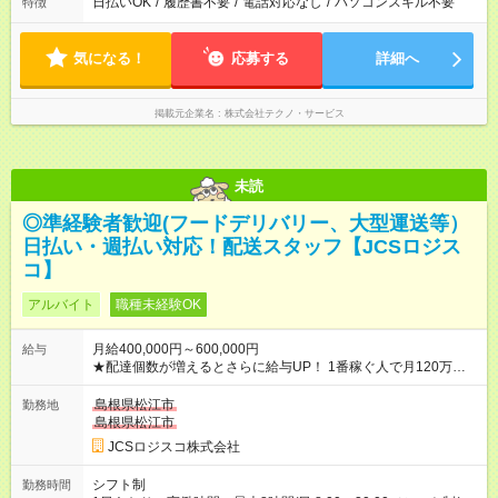
日払いOK
/
履歴書不要
/
電話対応なし
/
パソコンスキル不要
特徴
気になる！
応募する
詳細へ
掲載元企業名
株式会社テクノ・サービス
未読
◎準経験者歓迎(フードデリバリー、大型運送等）
日払い・週払い対応！配送スタッフ【JCSロジス
コ】
アルバイト
職種未経験OK
月給400,000円～600,000円
給与
★配達個数が増えるとさらに給与UP！ 1番稼ぐ人で月120万ほ
ど！ ・主要都市エリア 月収55万円／週5日稼働 月収65万~112
万円／週6日稼働 ・地方郊外エリア 月収40万円／週5日稼働 月
島根県松江市
勤務地
収40万円~50万円／週6日稼働 ＜モデルイメージ＞ ■月収50万
島根県松江市
円 (27歳男性/江東区在住)※元建築関係 1日150個配達×25日勤務
JCSロジスコ株式会社
(日休み) ■月収80万円(43歳男性/墨田区在住)※元営業 1日200個
配達×25日勤務(月休み) 【試用期間】試用期間なし
シフト制
勤務時間