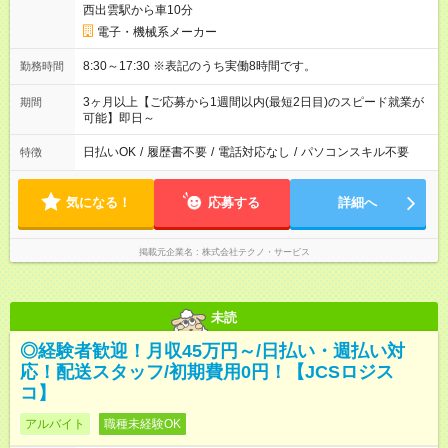
西出雲駅から車10分
電子・機械系メーカー
8:30～17:30 ※表記のうち実働8時間です。
勤務時間
3ヶ月以上【ご応募から1週間以内(最短2日目)のスピード就業が
期間
可能】即日～
日払いOK
/
履歴書不要
/
電話対応なし
/
パソコンスキル不要
特徴
気になる！
応募する
詳細へ
掲載元企業名
株式会社テクノ・サービス
未読
◎経験者歓迎！月収45万円～/日払い・週払い対
応！配送スタッフ/初期費用0円！【JCSロジス
コ】
アルバイト
職種未経験OK