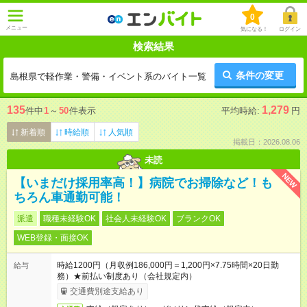
0
メニュー
気になる！
ログイン
検索結果
条件の変更
島根県で軽作業・警備・イベント系のバイト一覧
135
1,279
件中
1
～
50
件表示
平均時給:
円
新着順
時給順
人気順
掲載日：2026.08.06
未読
NEW
【いまだけ採用率高！】病院でお掃除など！も
ちろん車通勤可能！
派遣
職種未経験OK
社会人未経験OK
ブランクOK
WEB登録・面接OK
時給1200円（月収例186,000円＝1,200円×7.75時間×20日勤
給与
務）★前払い制度あり（会社規定内）
交通費別途支給あり