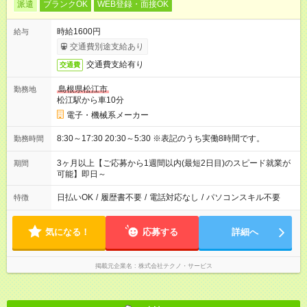
派遣
ブランクOK
WEB登録・面接OK
時給1600円
給与
交通費別途支給あり
交通費支給有り
交通費
島根県松江市
勤務地
松江駅から車10分
電子・機械系メーカー
8:30～17:30 20:30～5:30 ※表記のうち実働8時間です。
勤務時間
3ヶ月以上【ご応募から1週間以内(最短2日目)のスピード就業が
期間
可能】即日～
日払いOK
/
履歴書不要
/
電話対応なし
/
パソコンスキル不要
特徴
気になる！
応募する
詳細へ
掲載元企業名
株式会社テクノ・サービス