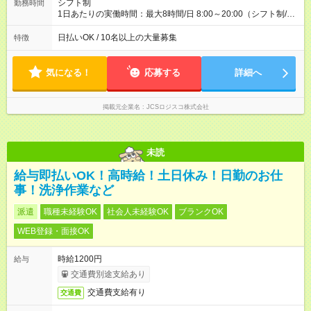
シフト制
勤務時間
1日あたりの実働時間：最大8時間/日 8:00～20:00（シフト制/実
働8時間） ※週5日勤務（場所次第では週4も有り） ※配達状況に
よって時間外での勤務可能性有り ※案件により多少の前後あり
日払いOK / 10名以上の大量募集
特徴
※配達が完了次第、帰社OKです
気になる！
応募する
詳細へ
掲載元企業名
JCSロジスコ株式会社
未読
給与即払いOK！高時給！土日休み！日勤のお仕
事！洗浄作業など
派遣
職種未経験OK
社会人未経験OK
ブランクOK
WEB登録・面接OK
時給1200円
給与
交通費別途支給あり
交通費支給有り
交通費