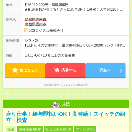
月給450,000円～800,000円
給与
★配達個数が増えるとさらに給与UP！ 1番稼ぐ人で月120万ほ
ど！ ・主要都市エリア 月収55万円／週5日稼働 月収65万~112
万円／週6日稼働 ・地方郊外エリア 月収40万円／週5日稼働 月
島根県雲南市
勤務地
収40万円~50万円／週6日稼働 ＜モデルイメージ＞ ■月収50万
島根県雲南市
円 (27歳男性/江東区在住)※元建築関係 1日150個配達×25日勤務
JCSロジスコ株式会社
(日休み) ■月収80万円(43歳男性/墨田区在住)※元営業 1日200個
配達×25日勤務(月休み) 【試用期間】試用期間なし
シフト制
勤務時間
1日あたりの実働時間：最大8時間/日 8:00～20:00（シフト制/実
働8時間） ※週5日勤務（場所次第では週4も有り） ※配達状況に
よって時間外での勤務可能性有り ※案件により多少の前後あり
日払いOK / 10名以上の大量募集
特徴
※配達が完了次第、帰社OKです
気になる！
応募する
詳細へ
掲載元企業名
JCSロジスコ株式会社
未読
座り仕事！給与即払いOK！高時給！スイッチの組
立・検査
派遣
職種未経験OK
社会人未経験OK
ブランクOK