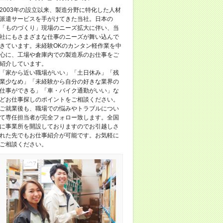
2003年の設立以来、製造分野に特化した人材
派遣サービスを手がけてきた当社。日本の
「ものづくり」現場のニーズ拡大に伴い、当
社にもさまざまな仕事のニーズが舞い込んで
きています。未経験OKのカンタン軽作業を中
心に、工場や倉庫内での製造系のお仕事をご
紹介しています。
「家から近い職場がいい」「土日休み」「残
業少なめ」「未経験から自分の好きな業界の
仕事ができる」「車・バイク通勤がいい」な
どお仕事探しのポイントをご相談ください。
ご就業後も、職場での悩みやトラブルについ
て専任担当者が完全フォロー致します。全国
に事業所を開設しておりますのでお引越しさ
れた先でもお仕事紹介が可能です。お気軽に
ご相談ください。