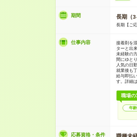
期間
長期（3
長期【ご応
仕事内容
接着剤を
ターと出来
未経験の
間にゆと
人気の日
就業後も
給与即払
す。詳細
職場の
年齢
応募資格・条件
職種未経験