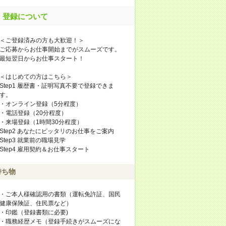
登録について
＜ご登録済みの方も大歓迎！＞
ご応募からお仕事開始までがスムーズです。
最短翌日からお仕事スタート！
＜はじめての方はこちら＞
Step1 履歴書・証明写真不要で登録できま
す。
・オンライン登録（5分程度）
・電話登録（20分程度）
・来場登録（1時間30分程度）
Step2 あなたにピッタリのお仕事をご案内
Step3 就業前の職場見学
Step4 雇用契約＆お仕事スタート
持ち物
・ご本人様確認用の書類（運転免許証、国民
健康保険証、住民票など）
・印鑑（登録書類に必要)
・職務経歴メモ（登録手続きがスムーズにな