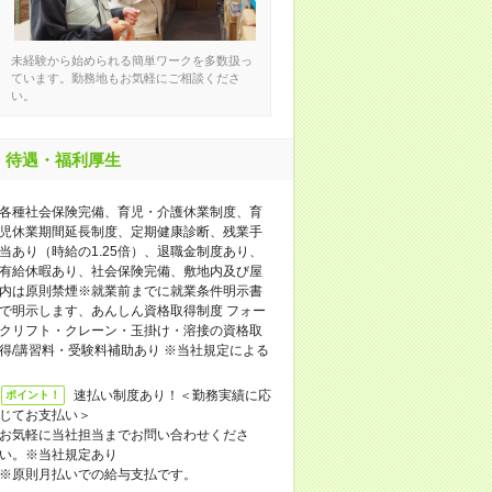
未経験から始められる簡単ワークを多数扱っ
ています。勤務地もお気軽にご相談くださ
い。
待遇・福利厚生
各種社会保険完備、育児・介護休業制度、育
児休業期間延長制度、定期健康診断、残業手
当あり（時給の1.25倍）、退職金制度あり、
有給休暇あり、社会保険完備、敷地内及び屋
内は原則禁煙※就業前までに就業条件明示書
で明示します、あんしん資格取得制度 フォー
クリフト・クレーン・玉掛け・溶接の資格取
得/講習料・受験料補助あり ※当社規定による
速払い制度あり！＜勤務実績に応
ポイント！
じてお支払い＞
お気軽に当社担当までお問い合わせくださ
い。※当社規定あり
※原則月払いでの給与支払です。