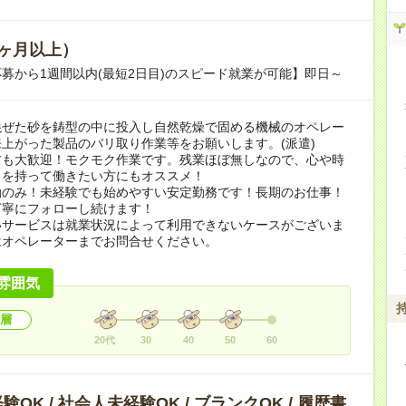
ヶ月以上）
募から1週間以内(最短2日目)のスピード就業が可能】即日～
混ぜた砂を鋳型の中に投入し自然乾燥で固める機械のオペレー
上がった製品のバリ取り作業等をお願いします。(派遣)
方も大歓迎！モクモク作業です。残業ほぼ無しなので、心や時
りを持って働きたい方にもオススメ！
勤のみ！未経験でも始めやすい安定勤務です！長期のお仕事！
丁寧にフォローし続けます！
いサービスは就業状況によって利用できないケースがございま
はオペレーターまでお問合せください。
雰囲気
層
20代
30
40
50
60
OK / 社会人未経験OK / ブランクOK / 履歴書