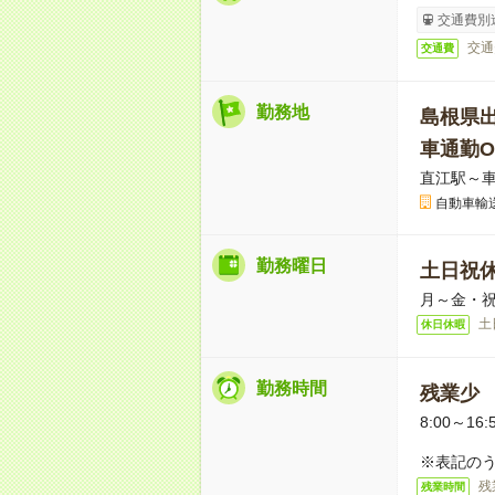
交通費別
交通
交通費
勤務地
島根県
車通勤O
直江駅～車
自動車輸
勤務曜日
土日祝
月～金・
土
休日休暇
勤務時間
残業少
8:00～16:
※表記のう
残
残業時間