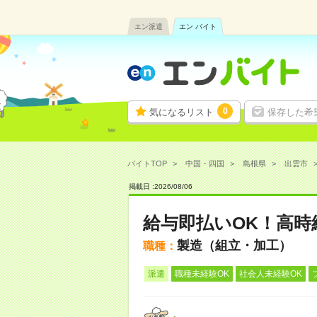
エン派遣
エン バイト
0
気になるリスト
保存した希
バイトTOP
中国・四国
島根県
出雲市
掲載日 :
2026
/
08
/
06
給与即払いOK！高
製造（組立・加工）
職種：
派遣
職種未経験OK
社会人未経験OK