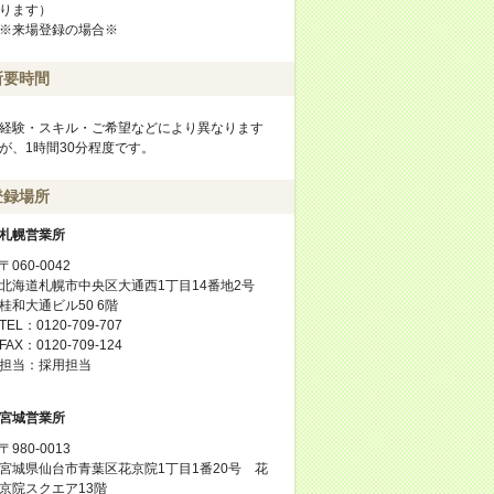
ります）
※来場登録の場合※
所要時間
経験・スキル・ご希望などにより異なります
が、1時間30分程度です。
登録場所
札幌営業所
〒060-0042
北海道札幌市中央区大通西1丁目14番地2号
桂和大通ビル50 6階
TEL：0120-709-707
FAX：0120-709-124
担当：採用担当
宮城営業所
〒980-0013
宮城県仙台市青葉区花京院1丁目1番20号 花
京院スクエア13階