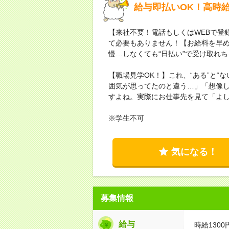
給与即払いOK！高時
【来社不要！電話もしくはWEBで登
て必要もありません！【お給料を早
慢…しなくても“日払い”で受け取れ
【職場見学OK！】これ、“ある”と“
囲気が思ってたのと違う…」「想像
すよね。実際にお仕事先を見て「よ
※学生不可
気になる！
募集情報
給与
時給1300