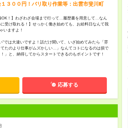
給１３００円！バリ取り作業等：出雲市斐川町
録OK！】わざわざ会場まで行って…履歴書を用意して…なん
めに受け取れる！】せっかく働き始めても、お給料日なんて我
ちゃいますよ！
ない”では大違いですよ！話だけ聞いて、いざ始めてみたら「雰
してたのより仕事がムズかしい…」なんてコトになるのは損で
し！」と、納得してからスタートできるのもポイントです！
応募する
円