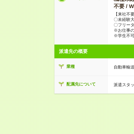
不要 /
【来社不要
〇未経験
〇フリータ
※お仕事の
※学生不
派遣先の概要
業種
自動車輸
配属先について
派遣スタ