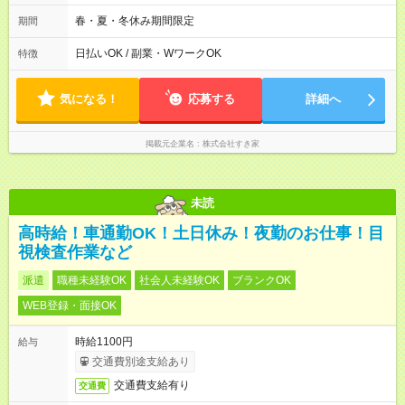
2h～OK ＜シフト例＞ 〇朝帯 5:00-9:00 〇昼帯 9:00-14:00 〇午
後帯 14:00-18:00 〇夜帯 18:00-22:00 〇深夜帯 22:00-翌5:00 基
春・夏・冬休み期間限定
期間
本は固定シフトですが家庭の都合などイレギュラーには対応し
ます♪
日払いOK / 副業・WワークOK
特徴
気になる！
応募する
詳細へ
掲載元企業名
株式会社すき家
未読
高時給！車通勤OK！土日休み！夜勤のお仕事！目
視検査作業など
派遣
職種未経験OK
社会人未経験OK
ブランクOK
WEB登録・面接OK
時給1100円
給与
交通費別途支給あり
交通費支給有り
交通費