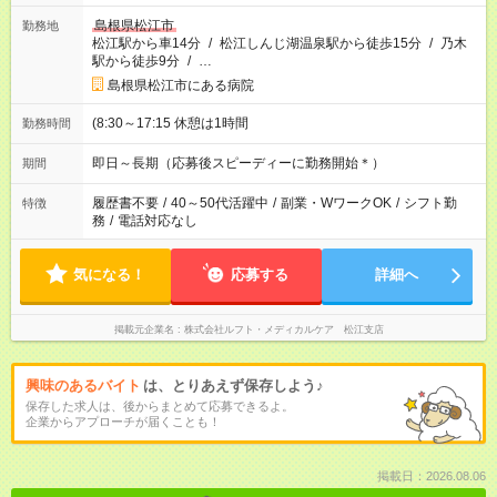
島根県松江市
勤務地
松江駅から車14分
/
松江しんじ湖温泉駅から徒歩15分
/
乃木
駅から徒歩9分
/
…
島根県松江市にある病院
(8:30～17:15 休憩は1時間
勤務時間
即日～長期（応募後スピーディーに勤務開始＊）
期間
履歴書不要
/
40～50代活躍中
/
副業・WワークOK
/
シフト勤
特徴
務
/
電話対応なし
気になる！
応募する
詳細へ
掲載元企業名
株式会社ルフト・メディカルケア 松江支店
興味のあるバイト
は、とりあえず保存しよう♪
保存した求人は、後からまとめて応募できるよ。
企業からアプローチが届くことも！
掲載日：2026.08.06