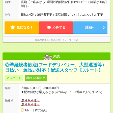
長期【ご応募から1週間以内(最短2日目)のスピード就業が可能】
期間
即日～
日払いOK
/
履歴書不要
/
電話対応なし
/
パソコンスキル不要
特徴
気になる！
応募する
詳細へ
掲載元企業名
株式会社テクノ・サービス
未読
◎準経験者歓迎(フードデリバリー、大型運送等）
日払い・週払い対応！配送スタッフ【Jルート】
アルバイト
職種未経験OK
月給400,000円～600,000円
給与
★配達個数が増えるとさらに給与UP！ 1番稼ぐ人で月120万ほ
ど！ ・主要都市エリア 月収55万円／週5日稼働 月収65万~112
万円／週6日稼働 ・地方郊外エリア 月収40万円／週5日稼働 月
島根県松江市
勤務地
収40万円~50万円／週6日稼働 ＜モデルイメージ＞ ■月収50万
島根県松江市
円 (27歳男性/江東区在住)※元建築関係 1日150個配達×25日勤務
Jルート株式会社
(日休み) ■月収80万円(43歳男性/墨田区在住)※元営業 1日200個