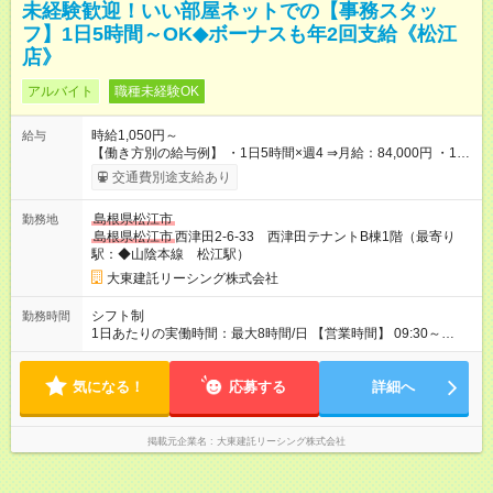
未経験歓迎！いい部屋ネットでの【事務スタッ
フ】1日5時間～OK◆ボーナスも年2回支給《松江
店》
アルバイト
職種未経験OK
時給1,050円～
給与
【働き方別の給与例】 ・1日5時間×週4 ⇒月給：84,000円 ・1日
8時間×週5 ⇒月給：168,000円 ☆ライフスタイルに合わせて柔軟
交通費別途支給あり
に働けます！ 《昇給》 あり※会社業績による 《賞与》 年2回あ
り※会社業績による 《プラスで支給される手当》 ●交通費(上限
島根県松江市
勤務地
月4万円) ●資格手当(宅地建物取引士：1万円/月) 【試用期間】試
島根県松江市
西津田2-6-33 西津田テナントB棟1階（最寄り
用期間なし
駅：◆山陰本線 松江駅）
大東建託リーシング株式会社
シフト制
勤務時間
1日あたりの実働時間：最大8時間/日 【営業時間】 09:30～
18:30 ★上記時間内で1日5時間～勤務OK ＼ライフスタイルに合
わせて働けます／ ・土日祝だけの勤務 ・短時間勤務 など お気
気になる！
軽にご相談ください！ ◆1か月ごとのシフト提出制 ◆業務特性お
応募する
詳細へ
よび秘密保持の観点から副業・Wワークはご遠慮いただいており
ます。
掲載元企業名
大東建託リーシング株式会社