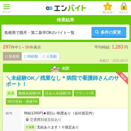
0
メニュー
気になる！
ログイン
検索結果
条件の変更
島根県で既卒・第二新卒OKのバイト一覧
297
1,283
件中
1
～
50
件表示
平均時給:
円
新着順
時給順
人気順
掲載日：2026.08.07
未読
NEW
＼未経験OK／残業なし＊病院で看護師さんのサ
ポート！
派遣
職種未経験OK
社会人未経験OK
ブランクOK
WEB登録・面接OK
時給1260円★前払い制度あり（会社規定内）
給与
交通費別途支給あり
支給あります！※規定あり
交通費