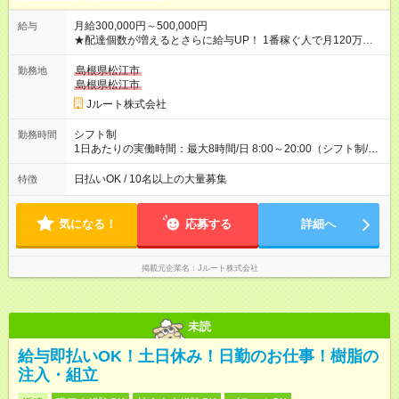
月給300,000円～500,000円
給与
★配達個数が増えるとさらに給与UP！ 1番稼ぐ人で月120万ほ
ど！ ・主要都市エリア 月収55万円／週5日稼働 月収65万~112
万円／週6日稼働 ・地方郊外エリア 月収40万円／週5日稼働 月
島根県松江市
勤務地
収40万円~50万円／週6日稼働 ＜モデルイメージ＞ ■月収50万
島根県松江市
円 (27歳男性/江東区在住)※元建築関係 1日150個配達×25日勤務
Jルート株式会社
(日休み) ■月収80万円(43歳男性/墨田区在住)※元営業 1日200個
配達×25日勤務(月休み) 【試用期間】試用期間なし
シフト制
勤務時間
1日あたりの実働時間：最大8時間/日 8:00～20:00（シフト制/実
働8時間） ※週5日勤務（場所次第では週4も有り） ※配達状況に
よって時間外での勤務可能性有り ※案件により多少の前後あり
日払いOK / 10名以上の大量募集
特徴
※配達が完了次第、帰社OKです
気になる！
応募する
詳細へ
掲載元企業名
Jルート株式会社
未読
給与即払いOK！土日休み！日勤のお仕事！樹脂の
注入・組立