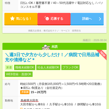
日払いOK
/
履歴書不要
/
40～50代活躍中
/
電話対応なし
/
パソ
特徴
コンスキル不要
気になる！
応募する
詳細へ
掲載元企業名
株式会社テクノ・サービス 採用担当
掲載日：2026.08.04
未読
NEW
＼週3日で夕方から少しだけ！／病院で日用品補
充や清掃など＊
派遣
職種未経験OK
社会人未経験OK
ブランクOK
WEB登録・面接OK
時給1500円（月収例165,000円＝1,500円×5.5時間×20日勤務）
給与
★前払い制度あり（会社規定内）
15～20万円
月収例
島根県大田市
勤務地
大田市駅から車8分
/
久手駅から車10分
/
静間駅から車10分