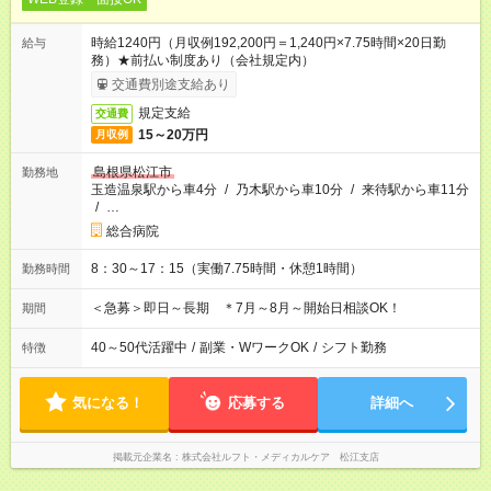
時給1240円（月収例192,200円＝1,240円×7.75時間×20日勤
給与
務）★前払い制度あり（会社規定内）
交通費別途支給あり
規定支給
交通費
15～20万円
月収例
島根県松江市
勤務地
玉造温泉駅から車4分
/
乃木駅から車10分
/
来待駅から車11分
/
…
総合病院
8：30～17：15（実働7.75時間・休憩1時間）
勤務時間
＜急募＞即日～長期 ＊7月～8月～開始日相談OK！
期間
40～50代活躍中
/
副業・WワークOK
/
シフト勤務
特徴
気になる！
応募する
詳細へ
掲載元企業名
株式会社ルフト・メディカルケア 松江支店