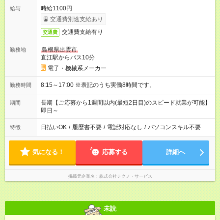
時給1100円
給与
交通費別途支給あり
交通費支給有り
交通費
島根県出雲市
勤務地
直江駅からバス10分
電子・機械系メーカー
8:15～17:00 ※表記のうち実働8時間です。
勤務時間
長期【ご応募から1週間以内(最短2日目)のスピード就業が可能】
期間
即日～
日払いOK
/
履歴書不要
/
電話対応なし
/
パソコンスキル不要
特徴
気になる！
応募する
詳細へ
掲載元企業名
株式会社テクノ・サービス
未読