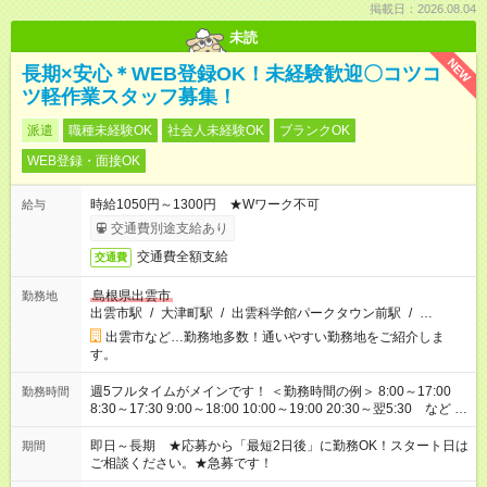
掲載日：2026.08.04
未読
NEW
長期×安心＊WEB登録OK！未経験歓迎〇コツコ
ツ軽作業スタッフ募集！
派遣
職種未経験OK
社会人未経験OK
ブランクOK
WEB登録・面接OK
時給1050円～1300円 ★Wワーク不可
給与
交通費別途支給あり
交通費全額支給
交通費
島根県出雲市
勤務地
出雲市駅
/
大津町駅
/
出雲科学館パークタウン前駅
/
…
出雲市など…勤務地多数！通いやすい勤務地をご紹介しま
す。
週5フルタイムがメインです！ ＜勤務時間の例＞ 8:00～17:00
勤務時間
8:30～17:30 9:00～18:00 10:00～19:00 20:30～翌5:30 など ★
その他にも勤務時間多数！ 日勤のみ、残業なし、交替制など
ご希望を教えてください！
即日～長期 ★応募から「最短2日後」に勤務OK！スタート日は
期間
ご相談ください。★急募です！