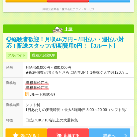
掲載元企業名
株式会社テクノ・サービス
未読
◎経験者歓迎！月収45万円～/日払い・週払い対
応！配送スタッフ/初期費用0円！【Jルート】
アルバイト
職種未経験OK
月給450,000円～800,000円
給与
★配達個数が増えるとさらに給与UP！ 1番稼ぐ人で月120万ほ
ど！ ・主要都市エリア 月収55万円／週5日稼働 月収65万~112
万円／週6日稼働 ・地方郊外エリア 月収40万円／週5日稼働 月
島根県松江市
勤務地
収40万円~50万円／週6日稼働 ＜モデルイメージ＞ ■月収50万
島根県松江市
円 (27歳男性/江東区在住)※元建築関係 1日150個配達×25日勤務
Jルート株式会社
(日休み) ■月収80万円(43歳男性/墨田区在住)※元営業 1日200個
配達×25日勤務(月休み) 【試用期間】試用期間なし
シフト制
勤務時間
1日あたりの実働時間：最大8時間/日 8:00～20:00（シフト制/実
働8時間） ※週5日勤務（場所次第では週4も有り） ※配達状況に
よって時間外での勤務可能性有り ※案件により多少の前後あり
日払いOK / 10名以上の大量募集
特徴
※配達が完了次第、帰社OKです
気になる！
応募する
詳細へ