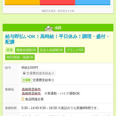
掲載元企業名
株式会社すき家
未読
給与即払いOK！高時給！平日休み！調理・盛付・
配膳
派遣
職種未経験OK
社会人未経験OK
ブランクOK
WEB登録・面接OK
時給1200円
給与
交通費別途支給あり
交通費支給有り
交通費
島根県雲南市
勤務地
島根県雲南市
※車通勤・バイク通勤OK
食品関連企業
5:30～14:45 9:30～18:30 ※表記のうち実働8時間です。
勤務時間