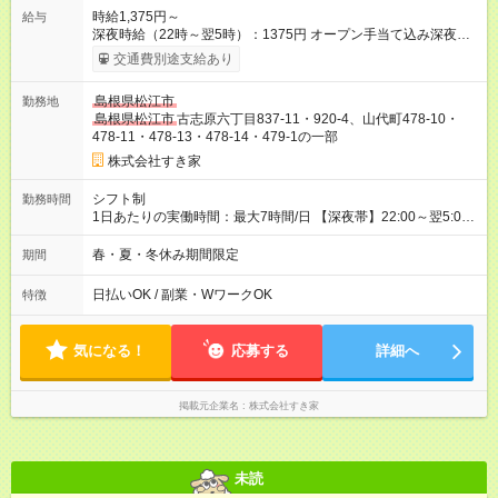
時給1,375円～
給与
深夜時給（22時～翌5時）：1375円 オープン手当て込み深夜時
給（22時～翌5時）：1500円 【オープン手当期間】
交通費別途支給あり
2026/10/01~2026/12/31 【試用期間】試用期間あり 試用期間の
長さ：1ヶ月 雇用形態、給与は本採用時と同じです。 試用期間
島根県松江市
勤務地
の実態は30日（※条件変更なし）ですが、切り上げで一ヶ月と
島根県松江市
古志原六丁目837-11・920-4、山代町478-10・
させていただきます。 研修制度あり：15時間(研修中も同時給）
478-11・478-13・478-14・479-1の一部
株式会社すき家
シフト制
勤務時間
1日あたりの実働時間：最大7時間/日 【深夜帯】22:00～翌5:00
週2日～・1日2h～OK◎ ※22:00から翌5:00までは18歳以上の方
のみ勤務可能です（18歳未満の深夜業務禁止のため） ★深夜で
春・夏・冬休み期間限定
期間
も安心して働けます★ すき家では、ワンオペを禁止していま
す。 必ず、2名以上での勤務を行いますので、安心して働けま
日払いOK / 副業・WワークOK
特徴
す。
気になる！
応募する
詳細へ
掲載元企業名
株式会社すき家
未読