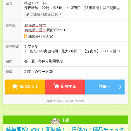
時給1,375円～
給与
深夜時給（22時～翌5時）：1375円 【試用期間】試用期間あり
試用期間の長さ：1ヶ月 雇用形態、給与は本採用時と同じです。
交通費別途支給あり
試用期間の実態は30日（※条件変更なし）ですが、切り上げで
一ヶ月とさせていただきます。 研修制度あり：15時間(研修中も
島根県出雲市
勤務地
同時給）
島根県出雲市
駅南町2-5-1
株式会社すき家
シフト制
勤務時間
1日あたりの実働時間：最大7時間/日 【深夜帯】22:00～翌5:00
週2日～・1日2h～OK◎ ※22:00から翌5:00までは18歳以上の方
のみ勤務可能です（18歳未満の深夜業務禁止のため） ★深夜で
春・夏・冬休み期間限定
期間
も安心して働けます★ すき家では、ワンオペを禁止していま
す。 必ず、2名以上での勤務を行いますので、安心して働けま
副業・WワークOK
特徴
す。
気になる！
応募する
詳細へ
掲載元企業名
株式会社すき家
未読
給与即払いOK！高時給！土日休み！部品チェック