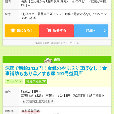
長期【ご応募から1週間以内(最短2日目)のスピード就業が可能】
期間
即日～
日払いOK
/
履歴書不要
/
シフト勤務
/
電話対応なし
/
パソコン
特徴
スキル不要
気になる！
応募する
詳細へ
掲載元企業名
株式会社テクノ・サービス
未読
深夜で時給1413円！金銭のやり取りほぼなし！食
事補助もあり◎／すき家 191号益田店
アルバイト
職種未経験OK
時給1,413円～
給与
深夜時給（22時～翌5時）：1413円 【試用期間】試用期間あり
試用期間の長さ：1ヶ月 雇用形態、給与は本採用時と同じです。
交通費別途支給あり
試用期間の実態は30日（※条件変更なし）ですが、切り上げで
一ヶ月とさせていただきます。 研修制度あり：15時間(研修中も
島根県益田市
勤務地
同時給）