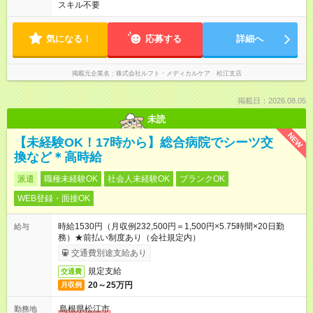
スキル不要
気になる！
応募する
詳細へ
掲載元企業名
株式会社ルフト・メディカルケア 松江支店
掲載日：2026.08.05
未読
NEW
【未経験OK！17時から】総合病院でシーツ交
換など＊高時給
派遣
職種未経験OK
社会人未経験OK
ブランクOK
WEB登録・面接OK
時給1530円（月収例232,500円＝1,500円×5.75時間×20日勤
給与
務）★前払い制度あり（会社規定内）
交通費別途支給あり
規定支給
交通費
20～25万円
月収例
島根県松江市
勤務地