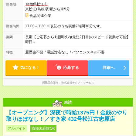
島根県松江市
勤務地
東松江(島根県)駅から車5分
食品関連企業
17:00～1:30 ※表記のうち実働7時間30分です。
勤務時間
長期【ご応募から1週間以内(最短2日目)のスピード就業が可能】
期間
即日～
履歴書不要
/
電話対応なし
/
パソコンスキル不要
特徴
気になる！
応募する
詳細へ
掲載元企業名
株式会社テクノ・サービス
未読
【オープニング】深夜で時給1375円！金銭のやり
取りほぼなし！／すき家 432号松江古志原店
アルバイト
職種未経験OK