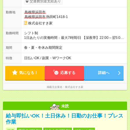
交通費別途支給あり
試用期間の実態は30日（※条件変更なし）ですが、切り上げで
一ヶ月とさせていただきます。 研修制度あり：15時間(研修中も
島根県浜田市
勤務地
同時給）
島根県浜田市
熱田町1418-1
株式会社すき家
シフト制
勤務時間
1日あたりの実働時間：最大7時間/日 【深夜帯】22:00～翌5:00
週2日～・1日2h～OK◎ ※22:00から翌5:00までは18歳以上の方
のみ勤務可能です（18歳未満の深夜業務禁止のため） ★深夜で
春・夏・冬休み期間限定
期間
も安心して働けます★ すき家では、ワンオペを禁止していま
す。 必ず、2名以上での勤務を行いますので、安心して働けま
日払いOK / 副業・WワークOK
特徴
す。
気になる！
応募する
詳細へ
掲載元企業名
株式会社すき家
未読
給与即払いOK！土日休み！日勤のお仕事！プレス
作業