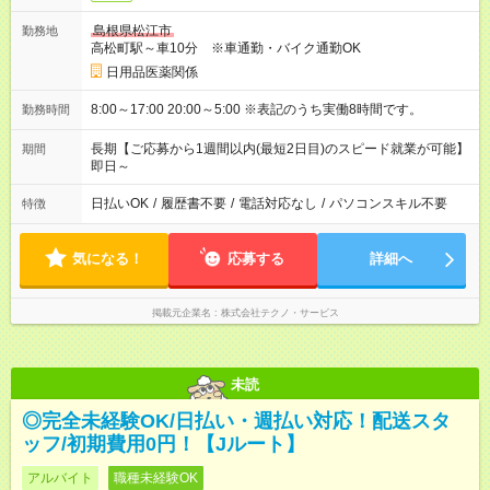
島根県松江市
勤務地
高松町駅～車10分 ※車通勤・バイク通勤OK
日用品医薬関係
8:00～17:00 20:00～5:00 ※表記のうち実働8時間です。
勤務時間
長期【ご応募から1週間以内(最短2日目)のスピード就業が可能】
期間
即日～
日払いOK
/
履歴書不要
/
電話対応なし
/
パソコンスキル不要
特徴
気になる！
応募する
詳細へ
掲載元企業名
株式会社テクノ・サービス
未読
◎完全未経験OK/日払い・週払い対応！配送スタ
ッフ/初期費用0円！【Jルート】
アルバイト
職種未経験OK