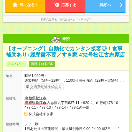
気になる！
応募する
詳細へ
掲載元企業名
株式会社テクノ・サービス
未読
【オープニング】自動化でカンタン接客◎！食事
補助あり♪履歴書不要／すき家 432号松江古志原店
アルバイト
職種未経験OK
時給1,050円～
給与
通常時給（5時～22時）：1100円 深夜時給（22時～翌5時）：
1375円 高校生時給：1050円 【オープン手当】時給＋100円 └
交通費別途支給あり
オープン手当て込み通常時給（5時～22時）：1200円 └オー
プン手当て込み深夜時給（22時～翌5時）：1500円 └オープ
島根県松江市
勤務地
ン手当て込み高校生時給：1150円 【オープン手当期間】
島根県松江市
古志原六丁目837-11・920-4、山代町478-10・
2026/10/01~2026/12/31 【特別手当】早朝手当（5：00-9：
478-11・478-13・478-14・479-1の一部
00）時給+150円 【試用期間】試用期間あり 試用期間の長さ：1
ヶ月 雇用形態、給与は本採用時と同じです。 試用期間の実態は
株式会社すき家
30日（※条件変更なし）ですが、切り上げで一ヶ月とさせてい
ただきます。 研修制度あり：15時間(研修中も同時給）
シフト制
勤務時間
1日あたりの実働時間：最大8時間/日 0:00-24:00 週2日～・1日