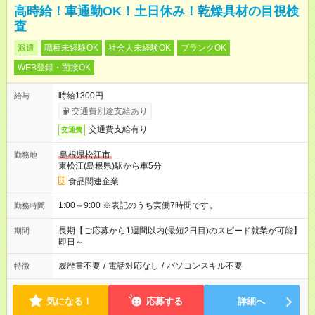
高時給！車通勤OK！土日休み！乾燥具材の目視検
査
派遣
職種未経験OK
社会人未経験OK
ブランクOK
WEB登録・面接OK
時給1300円
給与
交通費別途支給あり
交通費支給有り
交通費
島根県松江市
勤務地
東松江(島根県)駅から車5分
食品関連企業
1:00～9:00 ※表記のうち実働7時間です。
勤務時間
長期【ご応募から1週間以内(最短2日目)のスピード就業が可能】
期間
即日～
履歴書不要
/
電話対応なし
/
パソコンスキル不要
特徴
気になる！
応募する
詳細へ