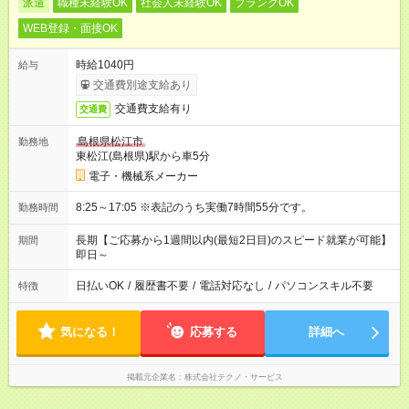
派遣
職種未経験OK
社会人未経験OK
ブランクOK
WEB登録・面接OK
時給1040円
給与
交通費別途支給あり
交通費支給有り
交通費
島根県松江市
勤務地
東松江(島根県)駅から車5分
電子・機械系メーカー
8:25～17:05 ※表記のうち実働7時間55分です。
勤務時間
長期【ご応募から1週間以内(最短2日目)のスピード就業が可能】
期間
即日～
日払いOK
/
履歴書不要
/
電話対応なし
/
パソコンスキル不要
特徴
気になる！
応募する
詳細へ
掲載元企業名
株式会社テクノ・サービス