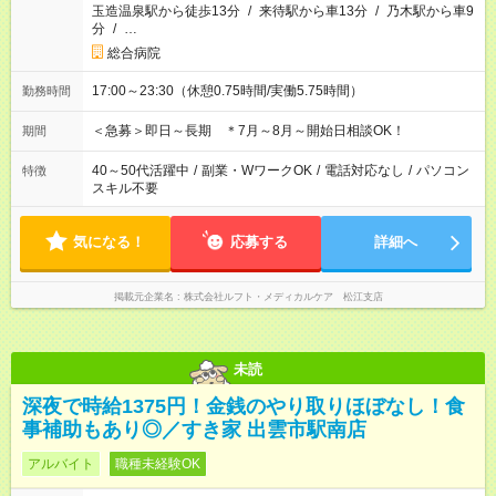
玉造温泉駅から徒歩13分
/
来待駅から車13分
/
乃木駅から車9
分
/
…
総合病院
17:00～23:30（休憩0.75時間/実働5.75時間）
勤務時間
＜急募＞即日～長期 ＊7月～8月～開始日相談OK！
期間
40～50代活躍中
/
副業・WワークOK
/
電話対応なし
/
パソコン
特徴
スキル不要
気になる！
応募する
詳細へ
掲載元企業名
株式会社ルフト・メディカルケア 松江支店
未読
深夜で時給1375円！金銭のやり取りほぼなし！食
事補助もあり◎／すき家 出雲市駅南店
アルバイト
職種未経験OK