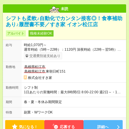
未読
シフトも柔軟♪自動化でカンタン接客◎！食事補助
あり♪履歴書不要／すき家 イオン松江店
アルバイト
職種未経験OK
時給1,070円～
給与
通常時給（5時～22時）：1120円 深夜時給（22時～翌5時）：
1400円 高校生時給：1070円 【特別手当】早朝手当（5：00-9：
交通費別途支給あり
00）時給+150円 【試用期間】試用期間あり 試用期間の長さ：1
ヶ月 雇用形態、給与は本採用時と同じです。 試用期間の実態は
島根県松江市
勤務地
30日（※条件変更なし）ですが、切り上げで一ヶ月とさせてい
島根県松江市
東朝日町151
ただきます。 研修制度あり：15時間(研修中も同時給）
株式会社すき家
シフト制
勤務時間
1日あたりの実働時間：最大8時間/日 8:00-22:00 週2日～・1日
2h～OK◎ 基本は固定シフトですが、学校の試験や家庭の都合な
どイレギュラーにはもちろん対応します。 その際はお気軽にご
春・夏・冬休み期間限定
期間
相談くださいね♪
副業・WワークOK
特徴
気になる！
応募する
詳細へ