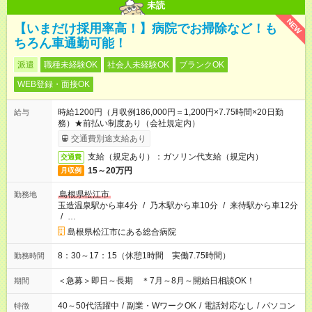
未読
NEW
【いまだけ採用率高！】病院でお掃除など！も
ちろん車通勤可能！
派遣
職種未経験OK
社会人未経験OK
ブランクOK
WEB登録・面接OK
時給1200円（月収例186,000円＝1,200円×7.75時間×20日勤
給与
務）★前払い制度あり（会社規定内）
交通費別途支給あり
支給（規定あり）：ガソリン代支給（規定内）
交通費
15～20万円
月収例
島根県松江市
勤務地
玉造温泉駅から車4分
/
乃木駅から車10分
/
来待駅から車12分
/
…
島根県松江市にある総合病院
8：30～17：15（休憩1時間 実働7.75時間）
勤務時間
＜急募＞即日～長期 ＊7月～8月～開始日相談OK！
期間
40～50代活躍中
/
副業・WワークOK
/
電話対応なし
/
パソコン
特徴