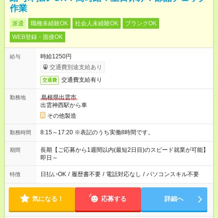
作業
派遣
職種未経験OK
社会人未経験OK
ブランクOK
WEB登録・面接OK
時給1250円
給与
交通費別途支給あり
交通費支給有り
交通費
島根県出雲市
勤務地
出雲神西駅から車
その他製造
8:15～17:20 ※表記のうち実働8時間です。
勤務時間
長期【ご応募から1週間以内(最短2日目)のスピード就業が可能】
期間
即日～
日払いOK
/
履歴書不要
/
電話対応なし
/
パソコンスキル不要
特徴
気になる！
応募する
詳細へ