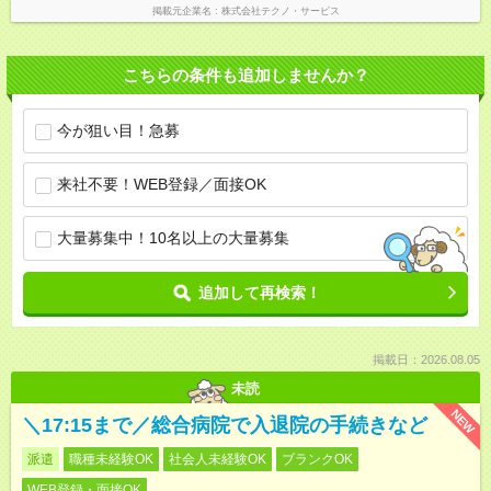
掲載元企業名
株式会社テクノ・サービス
こちらの条件も追加しませんか？
今が狙い目！急募
来社不要！WEB登録／面接OK
大量募集中！10名以上の大量募集
追加して再検索！
掲載日：2026.08.05
未読
NEW
＼17:15まで／総合病院で入退院の手続きなど
派遣
職種未経験OK
社会人未経験OK
ブランクOK
WEB登録・面接OK