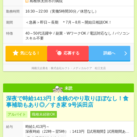
島根県太田市の病院
16:30～22:00（実働5時間30分／休憩なし）
勤務時間
＜急募＞即日～長期 ＊7月～8月～開始日相談OK！
期間
40～50代活躍中
/
副業・WワークOK
/
電話対応なし
/
パソコン
特徴
スキル不要
気になる！
応募する
詳細へ
掲載元企業名
株式会社ルフト・メディカルケア 松江支店
未読
深夜で時給1413円！金銭のやり取りほぼなし！食
事補助もあり◎／すき家 9号浜田店
アルバイト
職種未経験OK
時給1,413円～
給与
深夜時給（22時～翌5時）：1413円 【試用期間】試用期間あり
試用期間の長さ：1ヶ月 雇用形態、給与は本採用時と同じです。