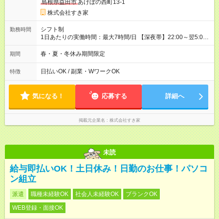
島根県益田市
あけぼの西町13-1
株式会社すき家
シフト制
勤務時間
1日あたりの実働時間：最大7時間/日 【深夜帯】22:00～翌5:00
週2日～・1日2h～OK◎ ※22:00から翌5:00までは18歳以上の方
のみ勤務可能です（18歳未満の深夜業務禁止のため） ★深夜で
春・夏・冬休み期間限定
期間
も安心して働けます★ すき家では、ワンオペを禁止していま
す。 必ず、2名以上での勤務を行いますので、安心して働けま
日払いOK / 副業・WワークOK
特徴
す。
気になる！
応募する
詳細へ
掲載元企業名
株式会社すき家
未読
給与即払いOK！土日休み！日勤のお仕事！パソコ
ン組立
派遣
職種未経験OK
社会人未経験OK
ブランクOK
WEB登録・面接OK