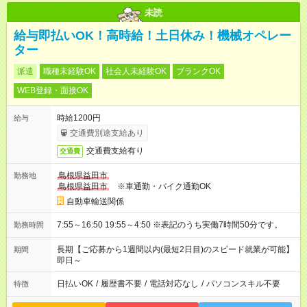
未読
給与即払いOK！高時給！土日休み！機械オペレー
ター
派遣
職種未経験OK
社会人未経験OK
ブランクOK
WEB登録・面接OK
時給1200円
給与
交通費別途支給あり
交通費支給有り
交通費
島根県益田市
勤務地
島根県益田市
※車通勤・バイク通勤OK
自動車輸送関係
7:55～16:50 19:55～4:50 ※表記のうち実働7時間50分です。
勤務時間
長期【ご応募から1週間以内(最短2日目)のスピード就業が可能】
期間
即日～
日払いOK
/
履歴書不要
/
電話対応なし
/
パソコンスキル不要
特徴