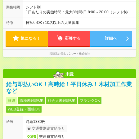
配達×25日勤務(月休み) 【試用期間】試用期間なし
シフト制
勤務時間
1日あたりの実働時間：最大8時間/日 8:00～20:00（シフト制/実
働8時間） ※週5日勤務（場所次第では週4も有り） ※配達状況に
よって時間外での勤務可能性有り ※案件により多少の前後あり
日払いOK / 10名以上の大量募集
特徴
※配達が完了次第、帰社OKです
気になる！
応募する
詳細へ
掲載元企業名
Jルート株式会社
未読
給与即払いOK！高時給！平日休み！木材加工作業
など
派遣
職種未経験OK
社会人未経験OK
ブランクOK
WEB登録・面接OK
時給1380円
給与
交通費別途支給あり
交通費支給有り
交通費