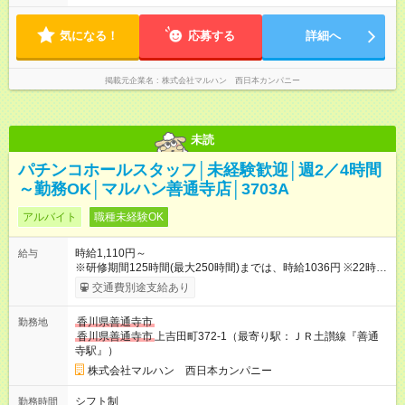
日6時間から勤務OK ※1日の実働は8時間以内です。
気になる！
応募する
詳細へ
掲載元企業名
株式会社マルハン 西日本カンパニー
未読
パチンコホールスタッフ│未経験歓迎│週2／4時間
～勤務OK│マルハン善通寺店│3703A
アルバイト
職種未経験OK
時給1,110円～
給与
※研修期間125時間(最大250時間)までは、時給1036円 ※22時以
降時給25％ＵＰ 【試用期間】試用期間なし
交通費別途支給あり
香川県善通寺市
勤務地
香川県善通寺市
上吉田町372-1（最寄り駅：ＪＲ土讃線『善通
寺駅』）
株式会社マルハン 西日本カンパニー
シフト制
勤務時間