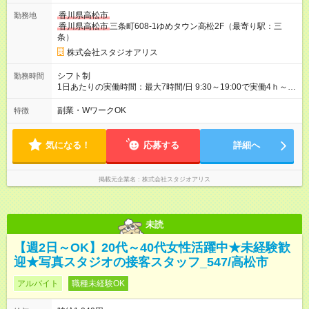
ます！ 《チャンス１》準社員になると… 週24ｈ以上（土日祝含
香川県高松市
勤務地
む）のシフトインで 「準社員」に！⇒ 時給30円UP！ 《チャン
香川県高松市
三条町608-1ゆめタウン高松2F（最寄り駅：三
ス２》社内資格をGETすると… 年2回の昇格審査クリアで、 専
条）
門スキルをGET！⇒ 時給100円以上UPも夢じゃない！ 【急な出
費も怖くない♪前給制度あり】 「今月ピンチかも…」そんな時も
株式会社スタジオアリス
大丈夫！ 働いた分のお給料の一部を、 給料日前に受け取れる嬉
しい制度です。 【試用期間】試用期間あり 試用期間の長さ：3
シフト制
勤務時間
ヶ月 雇用形態、給与は本採用時と同じです。
1日あたりの実働時間：最大7時間/日 9:30～19:00で実働4ｈ～ ◆
週2日～・1日4ｈ～OK ◆土日祝勤務できる方歓迎
副業・WワークOK
特徴
気になる！
応募する
詳細へ
掲載元企業名
株式会社スタジオアリス
未読
【週2日～OK】20代～40代女性活躍中★未経験歓
迎★写真スタジオの接客スタッフ_547/高松市
アルバイト
職種未経験OK