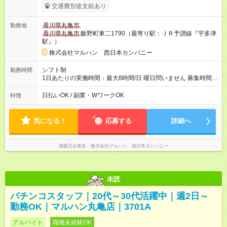
100円UP ※22時以降時給25％UP 【試用期間】試用期間なし
交通費別途支給あり
香川県丸亀市
勤務地
香川県丸亀市
飯野町東二1790（最寄り駅：ＪＲ予讃線『宇多津
駅』）
株式会社マルハン 西日本カンパニー
シフト制
勤務時間
1日あたりの実働時間：最大8時間/日 曜日問いません 募集時間
帯：8:00-17:00/15:30-24:30 詳しくは下記お問い合わせ電話番号
へご連絡ください。 0120-314-508(9時～20時土日祝も受付) 1
日払いOK / 副業・WワークOK
特徴
日6時間から勤務OK ※1日の実働は8時間以内です。
気になる！
応募する
詳細へ
掲載元企業名
株式会社マルハン 西日本カンパニー
未読
パチンコスタッフ｜20代～30代活躍中｜週2日～
勤務OK｜マルハン丸亀店｜3701A
アルバイト
職種未経験OK