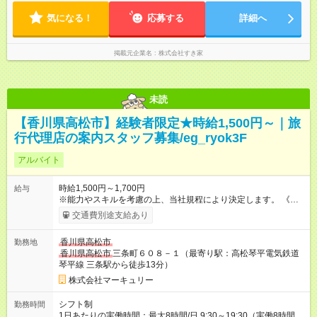
気になる！
応募する
詳細へ
掲載元企業名
株式会社すき家
未読
【香川県高松市】経験者限定★時給1,500円～｜旅
行代理店の案内スタッフ募集/eg_ryok3F
アルバイト
時給1,500円～1,700円
給与
※能力やスキルを考慮の上、当社規程により決定します。 《月
給例》 ～時給1,500円の場合～ 時給1,500円×1日8時間×月22日
交通費別途支給あり
＝264,000円 【試用期間】試用期間あり 試用期間の長さ：3ヶ月
雇用形態、給与は本採用時と同じです。
香川県高松市
勤務地
香川県高松市
三条町６０８－１（最寄り駅：高松琴平電気鉄道
琴平線 三条駅から徒歩13分）
株式会社マーキュリー
シフト制
勤務時間
1日あたりの実働時間：最大8時間/日 9:30～19:30（実働8時間／