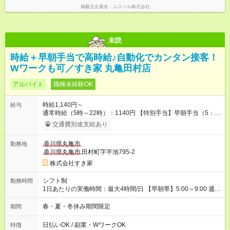
掲載元企業名
ムスベル株式会社
未読
時給＋早朝手当で高時給♪自動化でカンタン接客！
Wワークも可／すき家 丸亀田村店
アルバイト
職種未経験OK
時給1,140円～
給与
通常時給（5時～22時）：1140円 【特別手当】早朝手当（5：
00-9：00）時給+150円 【試用期間】試用期間あり 試用期間の
交通費別途支給あり
長さ：1ヶ月 雇用形態、給与は本採用時と同じです。 試用期間
の実態は30日（※条件変更なし）ですが、切り上げで一ヶ月と
香川県丸亀市
勤務地
させていただきます。 研修制度あり：15時間(研修中も同時給）
香川県丸亀市
田村町字平池795-2
株式会社すき家
シフト制
勤務時間
1日あたりの実働時間：最大4時間/日 【早朝帯】5:00～9:00 週2
日～・1日2h～OK◎ 勤務時間や曜日はご相談ください。
春・夏・冬休み期間限定
期間
日払いOK / 副業・WワークOK
特徴