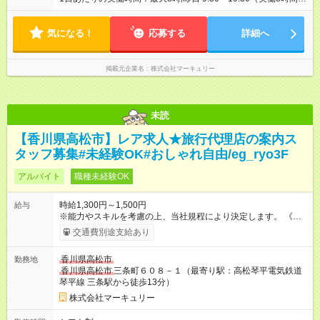
休憩1時間） ■週5日勤務 ■残業ほぼなし ■希望休あり
気になる！
応募する
詳細へ
掲載元企業名
株式会社マーキュリー
未読
【香川県高松市】レア求人★旅行代理店の案内ス
タッフ募集#未経験OK#おしゃれ自由/eg_ryo3F
アルバイト
職種未経験OK
時給1,300円～1,500円
給与
※能力やスキルを考慮の上、当社規程により決定します。 《月
給例》 ～時給1,300円の場合～ 時給1,300円×1日8時間×月22日
交通費別途支給あり
＝228,800円 ～時給1,500円の場合～ 時給1,500円×1日8時間×
月22日＝264,000円 【試用期間】試用期間あり 試用期間の長
香川県高松市
勤務地
さ：3ヶ月 雇用形態、給与は本採用時と同じです。
香川県高松市
三条町６０８－１（最寄り駅：高松琴平電気鉄道
琴平線 三条駅から徒歩13分）
株式会社マーキュリー