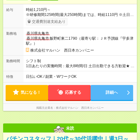
時給1,210円～
給与
※研修期間125時間(最大250時間)までは、時給1110円 ※土日祝
100円UP ※22時以降時給25％UP 【試用期間】試用期間なし
交通費別途支給あり
香川県丸亀市
勤務地
香川県丸亀市
飯野町東二1790（最寄り駅：ＪＲ予讃線『宇多津
駅』）
株式会社マルハン 西日本カンパニー
シフト制
勤務時間
1日あたりの実働時間：最大8時間/日 土日出勤できる方歓迎★ 募
集時間帯：8:00-17:00/15:30-24:30 週2日、1日5時間0分から勤
務OK！ 詳しくは下記お問い合わせ電話番号へご連絡ください。
日払いOK / 副業・WワークOK
特徴
0120-314-508(9時～20時土日祝も受付)
気になる！
応募する
詳細へ
掲載元企業名
株式会社マルハン 西日本カンパニー
未読
パチンコスタッフ｜20代～30代活躍中｜週3日～