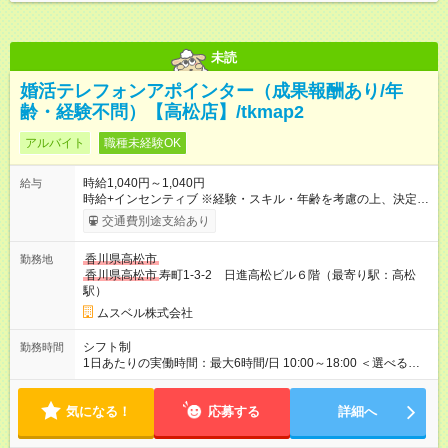
未読
婚活テレフォンアポインター（成果報酬あり/年
齢・経験不問）【高松店】/tkmap2
アルバイト
職種未経験OK
時給1,040円～1,040円
給与
時給+インセンティブ ※経験・スキル・年齢を考慮の上、決定し
ます。 《成果に応じたインセンティブ支給例》 テレアポ未経
交通費別途支給あり
験、入社5ヶ月目の女性パートさんが、時給に加えて、月7万円
のインセンティブを獲得するなど、入社年数に関わりなく成
香川県高松市
勤務地
果・貢献に応じた報酬制度が導入されています。 ※試用期間は3
香川県高松市
寿町1-3-2 日進高松ビル６階（最寄り駅：高松
ヶ月で、その間は有期契約です。そのほかの条件に変更はあり
駅）
ません。 【試用期間】試用期間あり 試用期間の長さ：2ヶ月
※ 雇用形態と給与に、本採用時と異なる部分があります。 雇用
ムスベル株式会社
形態：中途採用（契約社員） 給与：本採用時と同じです。 ※試
用期間は2ヶ月で、その間は有期契約です。そのほかの条件に変
シフト制
勤務時間
更はありません。 ※月所定労働時間が110時間未満の方は試用期
1日あたりの実働時間：最大6時間/日 10:00～18:00 ＜選べるシ
間3ヶ月になります。
フト＞ (1)10:00～16:00 (2)10:00～17:00 (3)10:00～18:00 ◎
勤務時間は(1)～(3)で選択OK！ ◎勤務日数：週4日～5日勤務
気になる！
（希望シフト制） ◎原則定時退社／残業はほとんどありませ
応募する
詳細へ
ん！