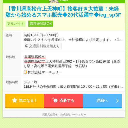
【香川県高松市上天神町】接客好き大歓迎！未経
験から始めるスマホ販売◆20代活躍中◆/eg_sp3F
アルバイト
職種未経験OK
時給1,200円～1,500円
給与
※能力やスキルを考慮の上、当社規程により決定します。 ＜1人
ひとりの成長・頑張りを評価＞ 毎年半期ごとに評価制度を実施
交通費別途支給あり
し、ビジネスマナーやコンプライアンスなどの項目ごとに目標
を設定しています。多くの社員が目標を達成した上で、ベース
香川県高松市
勤務地
アップも叶えています。 1人ひとりの成長や頑張りに対してもし
香川県高松市
上天神町高田362－1 ゆめタウン高松 南館（最寄
っかり還元をしていく制度が確立しています！ 【試用期間】試
り駅：高松琴平電気鉄道琴平線 伏石駅）
用期間あり 試用期間の長さ：3ヶ月 雇用形態、給与は本採用時
と同じです。
株式会社マーキュリー
シフト制
勤務時間
1日あたりの実働時間：最大8時間/日 10：00～21：00（実働8時
間／休憩1時間） ＜シフト例＞ 10：00～19：00 12：00～21：
00 ■週5日勤務となります。 ■残業ほぼなし！ ■プライベートと
気になる！
の両立も叶います！
応募する
詳細へ
掲載元企業名
株式会社マーキュリー