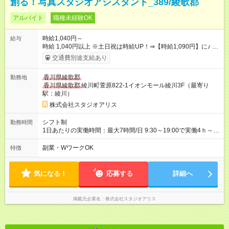
創る！写真スタジオアシスタント_389/綾歌郡
アルバイト
職種未経験OK
時給1,040円～
給与
時給 1,040円以上 ※土日祝は時給UP！⇒【時給1,090円】に♪ ※
交通費もしっかり支給（月1万5000円まで） 【時給UPのチャン
交通費別途支給あり
スもたくさん！やりがいも◎】 頑張りはちゃ～んと時給に反映
します！ 《チャンス１》準社員になると… 週24ｈ以上（土日祝
香川県綾歌郡
勤務地
含む）のシフトインで 「準社員」に！⇒ 時給30円UP！ 《チャ
香川県綾歌郡
綾川町萱原822-1イオンモール綾川3F（最寄り
ンス２》社内資格をGETすると… 年2回の昇格審査クリアで、
駅：綾川）
専門スキルをGET！⇒ 時給100円以上UPも夢じゃない！ 【急な
出費も怖くない♪前給制度あり】 「今月ピンチかも…」そんな時
株式会社スタジオアリス
も大丈夫！ 働いた分のお給料の一部を、 給料日前に受け取れる
嬉しい制度です。 【試用期間】試用期間あり 試用期間の長さ：
シフト制
勤務時間
3ヶ月 雇用形態、給与は本採用時と同じです。
1日あたりの実働時間：最大7時間/日 9:30～19:00で実働4ｈ～ ◆
週2日～・1日4ｈ～OK ◆土日祝勤務できる方歓迎
副業・WワークOK
特徴
気になる！
応募する
詳細へ
掲載元企業名
株式会社スタジオアリス