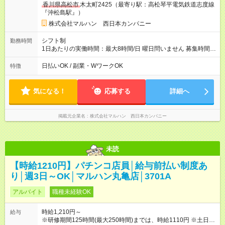
香川県高松市
木太町2425（最寄り駅：高松琴平電気鉄道志度線
『沖松島駅』）
株式会社マルハン 西日本カンパニー
シフト制
勤務時間
1日あたりの実働時間：最大8時間/日 曜日問いません 募集時間
帯：8:00-17:00/15:30-24:30 詳しくは下記お問い合わせ電話番号
へご連絡ください。 0120-314-508(9時～20時土日祝も受付) 1
日払いOK / 副業・WワークOK
特徴
日6時間から勤務OK ※1日の実働は8時間以内です。
気になる！
応募する
詳細へ
掲載元企業名
株式会社マルハン 西日本カンパニー
未読
【時給1210円】パチンコ店員│給与前払い制度あ
り│週3日～OK│マルハン丸亀店│3701A
アルバイト
職種未経験OK
時給1,210円～
給与
※研修期間125時間(最大250時間)までは、時給1110円 ※土日祝