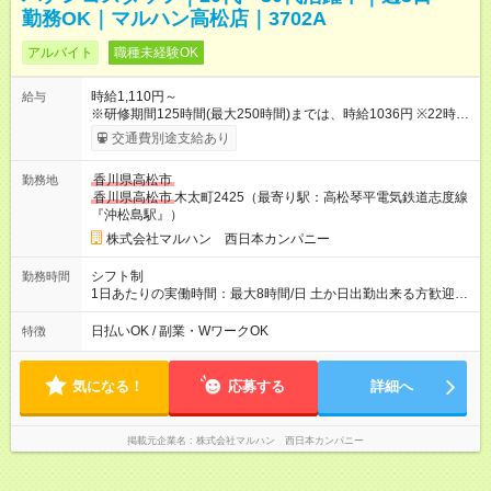
勤務OK｜マルハン高松店｜3702A
アルバイト
職種未経験OK
時給1,110円～
給与
※研修期間125時間(最大250時間)までは、時給1036円 ※22時以
降時給25％ＵＰ ※土日祝時給100円UP 【試用期間】試用期間な
交通費別途支給あり
し
香川県高松市
勤務地
香川県高松市
木太町2425（最寄り駅：高松琴平電気鉄道志度線
『沖松島駅』）
株式会社マルハン 西日本カンパニー
シフト制
勤務時間
1日あたりの実働時間：最大8時間/日 土か日出勤出来る方歓迎★
募集時間帯：8:00-17:00/15:45-24:00 週3日、1日4時間0分から
勤務OK！ 詳しくは下記お問い合わせ電話番号へご連絡くださ
日払いOK / 副業・WワークOK
特徴
い。 0120-314-508(9時～20時土日祝も受付)
気になる！
応募する
詳細へ
掲載元企業名
株式会社マルハン 西日本カンパニー