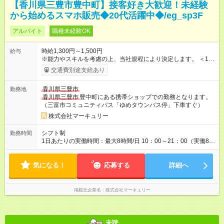
【香川県三豊市豊中町】接客好き大歓迎！未経験
から始めるスマホ販売◆20代活躍中◆/eg_sp3F
アルバイト
職種未経験OK
時給1,300円～1,500円
給与
※能力やスキルを考慮の上、当社規程により決定します。 ＜1人
ひとりの成長・頑張りを評価＞ 毎年半期ごとに評価制度を実施
交通費別途支給あり
し、ビジネスマナーやコンプライアンスなどの項目ごとに目標
を設定しています。多くの社員が目標を達成した上で、ベース
香川県三豊市
勤務地
アップも叶えています。 1人ひとりの成長や頑張りに対してもし
香川県三豊市
豊中町にある携帯ショップでの勤務となります。
っかり還元をしていく制度が確立しています！ 【試用期間】試
（三富市コミュニティバス「ゆめタウンバス停」下車すぐ）
用期間なし
株式会社マーキュリー
シフト制
勤務時間
1日あたりの実働時間：最大8時間/日 10：00～21：00（実働8時
間／休憩1時間） ＜シフト例＞ 10：00～19：00 12：00～21：
00 ■週5日勤務となります。 ■残業ほぼなし！ ■プライベートと
気になる！
の両立も叶います！
応募する
詳細へ
掲載元企業名
株式会社マーキュリー
未読