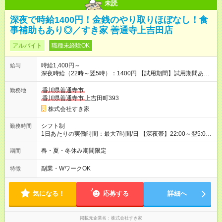
未読
深夜で時給1400円！金銭のやり取りほぼなし！食
事補助もあり◎／すき家 善通寺上吉田店
アルバイト
職種未経験OK
時給1,400円～
給与
深夜時給（22時～翌5時）：1400円 【試用期間】試用期間あり
試用期間の長さ：1ヶ月 雇用形態、給与は本採用時と同じです。
試用期間の実態は30日（※条件変更なし）ですが、切り上げで
香川県善通寺市
勤務地
一ヶ月とさせていただきます。 研修制度あり：15時間(研修中も
香川県善通寺市
上吉田町393
同時給）
株式会社すき家
シフト制
勤務時間
1日あたりの実働時間：最大7時間/日 【深夜帯】22:00～翌5:00
週2日～・1日2h～OK◎ ※22:00から翌5:00までは18歳以上の方
のみ勤務可能です（18歳未満の深夜業務禁止のため） ★深夜で
春・夏・冬休み期間限定
期間
も安心して働けます★ すき家では、ワンオペを禁止していま
す。 必ず、2名以上での勤務を行いますので、安心して働けま
副業・WワークOK
特徴
す。
気になる！
応募する
詳細へ
掲載元企業名
株式会社すき家