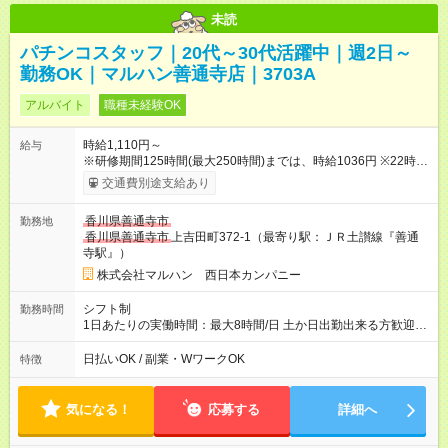
未読
パチンコスタッフ｜20代～30代活躍中｜週2日～
勤務OK｜マルハン善通寺店｜3703A
アルバイト
職種未経験OK
時給1,110円～
給与
※研修期間125時間(最大250時間)までは、時給1036円 ※22時以
降時給25％ＵＰ 【試用期間】試用期間なし
交通費別途支給あり
香川県善通寺市
勤務地
香川県善通寺市
上吉田町372-1（最寄り駅：ＪＲ土讃線『善通
寺駅』）
株式会社マルハン 西日本カンパニー
シフト制
勤務時間
1日あたりの実働時間：最大8時間/日 土か日出勤出来る方歓迎★
募集時間帯：8:00-17:00/15:30-24:30 週2日、1日4時間0分から
勤務OK！ 詳しくは下記お問い合わせ電話番号へご連絡くださ
日払いOK / 副業・WワークOK
特徴
い。 0120-314-508(9時～20時土日祝も受付)
気になる！
応募する
詳細へ