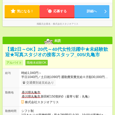
気になる！
応募する
詳細へ
掲載元企業名
株式会社スタジオアリス
未読
【週2日～OK】20代～40代女性活躍中★未経験歓
迎★写真スタジオの接客スタッフ_005/丸亀市
アルバイト
職種未経験OK
時給1,040円～
給与
平日1040円／土日祝1090円 通勤費実費支給※月額30,000円まで
■弊社の準社員へステップアップすると時給30円UP!!■ 準社員
交通費別途支給あり
とは… ・開店又は閉店作業が可能な方で1週間で24時間以上
（土日祝含む）シフトに入れる方 ～年2回行われる昇格審査に合
香川県丸亀市
勤務地
格し、社内資格を有すると時給100円以上アップ！～ 【試用期
香川県丸亀市
新田町150契約0（最寄り駅：丸亀）
間】試用期間あり 試用期間の長さ：3ヶ月 雇用形態、給与は本
採用時と同じです。
株式会社スタジオアリス
シフト制
勤務時間