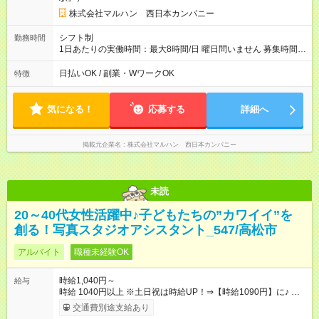
株式会社マルハン 西日本カンパニー
シフト制
勤務時間
1日あたりの実働時間：最大8時間/日 曜日問いません 募集時間
帯：8:00-17:00/15:30-24:30 詳しくは下記お問い合わせ電話番号
へご連絡ください。 0120-314-508(9時～20時土日祝も受付) 1
日払いOK / 副業・WワークOK
特徴
日6時間から勤務OK ※1日の実働は8時間以内です。
気になる！
応募する
詳細へ
掲載元企業名
株式会社マルハン 西日本カンパニー
未読
20～40代女性活躍中♪子どもたちの”カワイイ”を
創る！写真スタジオアシスタント_547/高松市
アルバイト
職種未経験OK
時給1,040円～
給与
時給 1040円以上 ※土日祝は時給UP！⇒【時給1090円】に♪ ※交
通費もしっかり支給（月30，000円まで） 【時給UPのチャンス
交通費別途支給あり
もたくさん！やりがいも◎】 頑張りはちゃ～んと時給に反映し