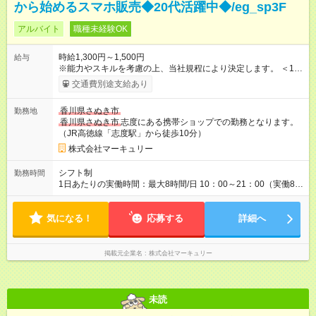
から始めるスマホ販売◆20代活躍中◆/eg_sp3F
アルバイト
職種未経験OK
時給1,300円～1,500円
給与
※能力やスキルを考慮の上、当社規程により決定します。 ＜1人
ひとりの成長・頑張りを評価＞ 毎年半期ごとに評価制度を実施
交通費別途支給あり
し、ビジネスマナーやコンプライアンスなどの項目ごとに目標
を設定しています。多くの社員が目標を達成した上で、ベース
香川県さぬき市
勤務地
アップも叶えています。 1人ひとりの成長や頑張りに対してもし
香川県さぬき市
志度にある携帯ショップでの勤務となります。
っかり還元をしていく制度が確立しています！ 【試用期間】試
（JR高徳線「志度駅」から徒歩10分）
用期間なし
株式会社マーキュリー
シフト制
勤務時間
1日あたりの実働時間：最大8時間/日 10：00～21：00（実働8時
間／休憩1時間） ＜シフト例＞ 10：00～19：00 12：00～21：
00 ■週5日勤務となります。 ■残業ほぼなし！ ■プライベートと
気になる！
の両立も叶います！
応募する
詳細へ
掲載元企業名
株式会社マーキュリー
未読