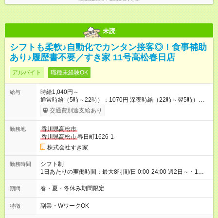
未読
シフトも柔軟♪自動化でカンタン接客◎！食事補助
あり♪履歴書不要／すき家 11号高松春日店
アルバイト
職種未経験OK
時給1,040円～
給与
通常時給（5時～22時）：1070円 深夜時給（22時～翌5時）：
1338円 高校生時給：1040円 【特別手当】早朝手当（5：00-9：
交通費別途支給あり
00）時給+150円 【試用期間】試用期間あり 試用期間の長さ：1
ヶ月 雇用形態、給与は本採用時と同じです。 試用期間の実態は
香川県高松市
勤務地
30日（※条件変更なし）ですが、切り上げで一ヶ月とさせてい
香川県高松市
春日町1626-1
ただきます。 研修制度あり：15時間(研修中も同時給）
株式会社すき家
シフト制
勤務時間
1日あたりの実働時間：最大8時間/日 0:00-24:00 週2日～・1日
2h～OK ＜シフト例＞ 〇朝帯 5:00-9:00 〇昼帯 9:00-14:00 〇午
後帯 14:00-18:00 〇夜帯 18:00-22:00 〇深夜帯 22:00-翌5:00 基
春・夏・冬休み期間限定
期間
本は固定シフトですが家庭の都合などイレギュラーには対応し
ます♪
副業・WワークOK
特徴