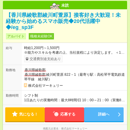
未読
【香川県綾歌郡綾川町萱原】接客好き大歓迎！未
経験から始めるスマホ販売◆20代活躍中
◆/eg_sp3F
アルバイト
職種未経験OK
時給1,200円～1,500円
給与
※能力やスキルを考慮の上、当社規程により決定します。 ＜1人
ひとりの成長・頑張りを評価＞ 毎年半期ごとに評価制度を実施
交通費別途支給あり
し、ビジネスマナーやコンプライアンスなどの項目ごとに目標
を設定しています。多くの社員が目標を達成した上で、ベース
香川県綾歌郡
勤務地
アップも叶えています。 1人ひとりの成長や頑張りに対してもし
香川県綾歌郡
綾川町萱原 822－1（最寄り駅：高松琴平電気鉄道
っかり還元をしていく制度が確立しています！ 【試用期間】試
琴平線 綾川駅）
用期間あり 試用期間の長さ：3ヶ月 雇用形態、給与は本採用時
と同じです。
株式会社マーキュリー
シフト制
勤務時間
1日あたりの実働時間：最大8時間/日 10：00～21：00（実働8時
間／休憩1時間） ＜シフト例＞ 10：00～19：00 12：00～21：
00 ■週5日勤務となります。 ■残業ほぼなし！ ■プライベートと
気になる！
の両立も叶います！
応募する
詳細へ
掲載元企業名
株式会社マーキュリー