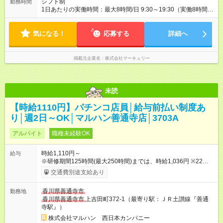
シフト制
勤務時間
1日あたりの実働時間：最大8時間/日 9:30～19:30（実働8時間／
休憩1時間） ■週5日勤務 ■残業ほぼなし ■希望休あり
気になる！
応募する
詳細へ
掲載元企業名
株式会社マーキュリー
未読
【時給1110円】パチンコ店員│給与前払い制度あ
り│週2日～OK│マルハン善通寺店│3703A
アルバイト
職種未経験OK
時給1,110円～
給与
※研修期間125時間(最大250時間)までは、時給1,036円 ※22時以
降時給25％ＵＰ 【試用期間】試用期間なし
交通費別途支給あり
香川県善通寺市
勤務地
香川県善通寺市
上吉田町372-1（最寄り駅：ＪＲ土讃線『善通
寺駅』）
株式会社マルハン 西日本カンパニー