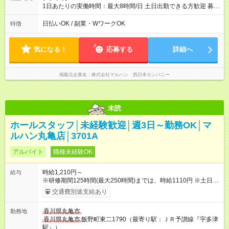
1日あたりの実働時間：最大8時間/日 土日出勤できる方歓迎 募集
時間帯：8:00-17:00/15:30-24:30 詳しくは下記お問い合わせ電話
番号へご連絡ください。 0120-314-508(9時～20時土日祝も受
日払いOK / 副業・WワークOK
特徴
付) 1日4時間から勤務OK ※1日の実働は8時間以内です。
気になる！
応募する
詳細へ
掲載元企業名
株式会社マルハン 西日本カンパニー
未読
ホールスタッフ│未経験歓迎│週3日～勤務OK│マ
ルハン丸亀店│3701A
アルバイト
職種未経験OK
時給1,210円～
給与
※研修期間125時間(最大250時間)までは、時給1110円 ※土日祝
100円UP ※22時以降時給25％UP 【試用期間】試用期間なし
交通費別途支給あり
香川県丸亀市
勤務地
香川県丸亀市
飯野町東二1790（最寄り駅：ＪＲ予讃線『宇多津
駅』）