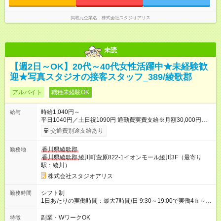
掲載元企業名
株式会社スタジオアリス
未読
【週2日～OK】20代～40代女性活躍中★未経験歓
迎★写真スタジオの接客スタッフ_389/綾歌郡
アルバイト
職種未経験OK
時給1,040円～
給与
平日1040円／土日祝1090円 通勤費実費支給※月額30,000円まで
■弊社の準社員へステップアップすると時給30円UP!!■ 準社員
交通費別途支給あり
とは… ・開店又は閉店作業が可能な方で1週間で24時間以上
（土日祝含む）シフトに入れる方 ～年2回行われる昇格審査に合
香川県綾歌郡
勤務地
格し、社内資格を有すると時給100円以上アップ！～ 【試用期
香川県綾歌郡
綾川町萱原822-1イオンモール綾川3F（最寄り
間】試用期間あり 試用期間の長さ：3ヶ月 雇用形態、給与は本
駅：綾川）
採用時と同じです。
株式会社スタジオアリス
シフト制
勤務時間
1日あたりの実働時間：最大7時間/日 9:30～19:00で実働4ｈ～ ◆
週2日～・1日4ｈ～OK ◆土日祝勤務できる方歓迎
副業・WワークOK
特徴