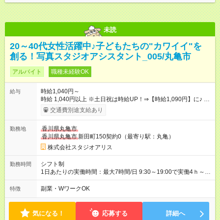
未読
20～40代女性活躍中♪子どもたちの"カワイイ"を
創る！写真スタジオアシスタント_005/丸亀市
アルバイト
職種未経験OK
時給1,040円～
給与
時給 1,040円以上 ※土日祝は時給UP！⇒【時給1,090円】に♪ ※
交通費もしっかり支給（月1万5000円まで） 【時給UPのチャン
交通費別途支給あり
スもたくさん！やりがいも◎】 頑張りはちゃ～んと時給に反映
します！ 《チャンス１》準社員になると… 週24ｈ以上（土日祝
香川県丸亀市
勤務地
含む）のシフトインで 「準社員」に！⇒ 時給30円UP！ 《チャ
香川県丸亀市
新田町150契約0（最寄り駅：丸亀）
ンス２》社内資格をGETすると… 年2回の昇格審査クリアで、
専門スキルをGET！⇒ 時給100円以上UPも夢じゃない！ 【急な
株式会社スタジオアリス
出費も怖くない♪前給制度あり】 「今月ピンチかも…」そんな時
も大丈夫！ 働いた分のお給料の一部を、 給料日前に受け取れる
シフト制
勤務時間
嬉しい制度です。 【試用期間】試用期間あり 試用期間の長さ：
1日あたりの実働時間：最大7時間/日 9:30～19:00で実働4ｈ～ ◆
3ヶ月 雇用形態、給与は本採用時と同じです。
週2日～・1日4ｈ～OK ◆土日祝勤務できる方歓迎
副業・WワークOK
特徴
気になる！
応募する
詳細へ