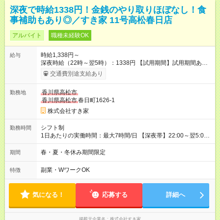
深夜で時給1338円！金銭のやり取りほぼなし！食
事補助もあり◎／すき家 11号高松春日店
アルバイト
職種未経験OK
時給1,338円～
給与
深夜時給（22時～翌5時）：1338円 【試用期間】試用期間あり
試用期間の長さ：1ヶ月 雇用形態、給与は本採用時と同じです。
交通費別途支給あり
試用期間の実態は30日（※条件変更なし）ですが、切り上げで
一ヶ月とさせていただきます。 研修制度あり：15時間(研修中も
香川県高松市
勤務地
同時給）
香川県高松市
春日町1626-1
株式会社すき家
シフト制
勤務時間
1日あたりの実働時間：最大7時間/日 【深夜帯】22:00～翌5:00
週2日～・1日2h～OK◎ ※22:00から翌5:00までは18歳以上の方
のみ勤務可能です（18歳未満の深夜業務禁止のため） ★深夜で
春・夏・冬休み期間限定
期間
も安心して働けます★ すき家では、ワンオペを禁止していま
す。 必ず、2名以上での勤務を行いますので、安心して働けま
副業・WワークOK
特徴
す。
気になる！
応募する
詳細へ
掲載元企業名
株式会社すき家