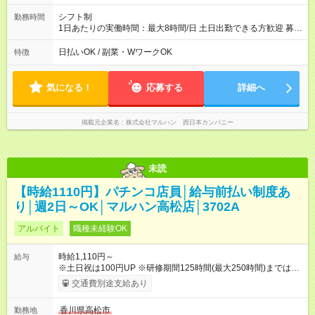
シフト制
勤務時間
1日あたりの実働時間：最大8時間/日 土日出勤できる方歓迎 募集
時間帯：8:00-17:00/15:30-24:30 詳しくは下記お問い合わせ電話
番号へご連絡ください。 0120-314-508(9時～20時土日祝も受
日払いOK / 副業・WワークOK
特徴
付) 1日4時間から勤務OK ※1日の実働は8時間以内です。
気になる！
応募する
詳細へ
掲載元企業名
株式会社マルハン 西日本カンパニー
未読
【時給1110円】パチンコ店員│給与前払い制度あ
り│週2日～OK│マルハン高松店│3702A
アルバイト
職種未経験OK
時給1,110円～
給与
※土日祝は100円UP ※研修期間125時間(最大250時間)までは、
時給1,036円 ※22時以降時給25％ＵＰ 【試用期間】試用期間な
交通費別途支給あり
し
香川県高松市
勤務地