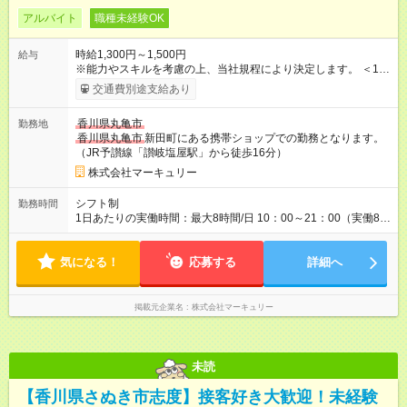
アルバイト
職種未経験OK
時給1,300円～1,500円
給与
※能力やスキルを考慮の上、当社規程により決定します。 ＜1人
ひとりの成長・頑張りを評価＞ 毎年半期ごとに評価制度を実施
交通費別途支給あり
し、ビジネスマナーやコンプライアンスなどの項目ごとに目標
を設定しています。多くの社員が目標を達成した上で、ベース
香川県丸亀市
勤務地
アップも叶えています。 1人ひとりの成長や頑張りに対してもし
香川県丸亀市
新田町にある携帯ショップでの勤務となります。
っかり還元をしていく制度が確立しています！ 【試用期間】試
（JR予讃線「讃岐塩屋駅」から徒歩16分）
用期間なし
株式会社マーキュリー
シフト制
勤務時間
1日あたりの実働時間：最大8時間/日 10：00～21：00（実働8時
間／休憩1時間） ＜シフト例＞ 10：00～19：00 12：00～21：
00 ■週5日勤務となります。 ■残業ほぼなし！ ■プライベートと
気になる！
の両立も叶います！
応募する
詳細へ
掲載元企業名
株式会社マーキュリー
未読
【香川県さぬき市志度】接客好き大歓迎！未経験