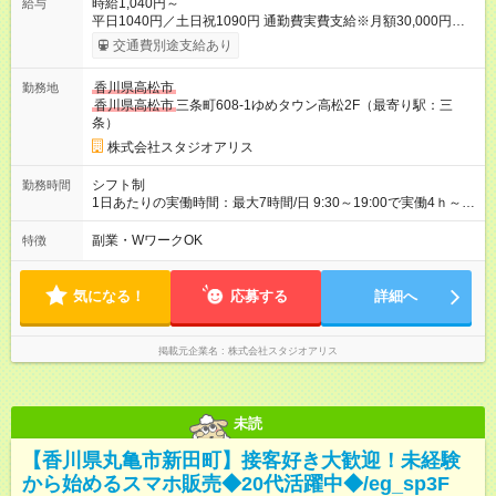
時給1,040円～
給与
平日1040円／土日祝1090円 通勤費実費支給※月額30,000円まで
■弊社の準社員へステップアップすると時給30円UP!!■ 準社員
交通費別途支給あり
とは… ・開店又は閉店作業が可能な方で1週間で24時間以上
（土日祝含む）シフトに入れる方 ～年2回行われる昇格審査に合
香川県高松市
勤務地
格し、社内資格を有すると時給100円以上アップ！～ 【試用期
香川県高松市
三条町608-1ゆめタウン高松2F（最寄り駅：三
間】試用期間あり 試用期間の長さ：3ヶ月 雇用形態、給与は本
条）
採用時と同じです。
株式会社スタジオアリス
シフト制
勤務時間
1日あたりの実働時間：最大7時間/日 9:30～19:00で実働4ｈ～ ◆
週2日～・1日4ｈ～OK ◆土日祝勤務できる方歓迎
副業・WワークOK
特徴
気になる！
応募する
詳細へ
掲載元企業名
株式会社スタジオアリス
未読
【香川県丸亀市新田町】接客好き大歓迎！未経験
から始めるスマホ販売◆20代活躍中◆/eg_sp3F