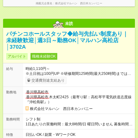
掲載元企業名
株式会社マルハン 西日本カンパニー
未読
パチンコホールスタッフ◆給与先払い制度あり｜
未経験歓迎│週3日～勤務OK│マルハン高松店
│3702A
アルバイト
職種未経験OK
時給1,110円～
給与
※土日祝は100円UP ※研修期間125時間(最大250時間)までは、
時給1036円 ※22時以降時給25％ＵＰ 【試用期間】試用期間な
交通費別途支給あり
し
香川県高松市
勤務地
香川県高松市
木太町2425（最寄り駅：高松琴平電気鉄道志度線
『沖松島駅』）
株式会社マルハン 西日本カンパニー
シフト制
勤務時間
1日あたりの実働時間：最大8時間/日 曜日問いません 募集時間
帯：8:00-17:00/15:30-24:30 詳しくは下記お問い合わせ電話番号
へご連絡ください。 0120-314-508(9時～20時土日祝も受付) 1
日払いOK / 副業・WワークOK
特徴