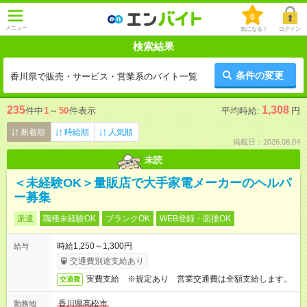
0
メニュー
気になる！
ログイン
検索結果
条件の変更
香川県で販売・サービス・営業系のバイト一覧
235
1,308
件中
1
～
50
件表示
平均時給:
円
新着順
時給順
人気順
掲載日：2026.08.04
未読
＜未経験OK＞量販店で大手家電メーカーのヘルパ
ー募集
派遣
職種未経験OK
ブランクOK
WEB登録・面接OK
時給1,250～1,300円
給与
交通費別途支給あり
実費支給 ※規定あり 営業交通費は全額支給します。
交通費
香川県高松市
勤務地