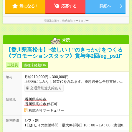
気になる！
応募する
詳細へ
掲載元企業名
株式会社マーキュリー
未読
【香川県高松市】“欲しい！”のきっかけをつくる
《プロモーションスタッフ》賞与年2回/eg_ps1F
正社員
職種未経験OK
月給210,000円～300,000円
給与
上記額にはみなし残業代を含みます。※超過分は全額支給いたし
ます。 みなし残業代 14,616円／月 みなし残業時間 10時間／月
交通費別途支給あり
※能力やスキルを考慮の上、当社規程により決定します。 ーー
ーーーーーーー 年に2回の昇給あり！ ーーーーーーーーー 半年
香川県高松市
勤務地
に1回の「年次昇給」があり、仕事での成果にあわせて昇給しま
香川県高松市
伏石町
す。特に頑張っている人は、上長の裁量でさらにプラスの昇給
となることも。努力や成長が収入につながる環境です。 【試用
株式会社マーキュリー
期間】試用期間あり 試用期間の長さ：3ヶ月 雇用形態、給与は
本採用時と同じです。
シフト制
勤務時間
1日あたりの実働時間：最大8時間/日 10：00～19：00（実働8時
間） ※勤務地により異なります。