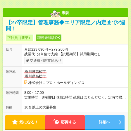
未読
【27卒限定】管理事務◆エリア限定／内定まで2週
間！
正社員（新卒）
職種未経験OK
月給223,690円～279,200円
給与
残業代1分単位で支給 【試用期間】試用期間なし
交通費別途支給あり
香川県高松市
勤務地
香川県高松市
株式会社コプロ・ホールディングス
8:00～17:00
勤務時間
実働時間：8時間/日 休憩1時間 残業はほとんどなく、定時で帰れ
る日が多い働き方です。 毎日の業務は進捗管理や事務が中心な
ので、 「今日やるべき仕事」が終われば、自然と区切りをつけ
10名以上の大量募集
特徴
やすいのが特長。 突発的な対応も少なく、無理をさせない働き
方を大切にしています。
気になる！
応募する
詳細へ