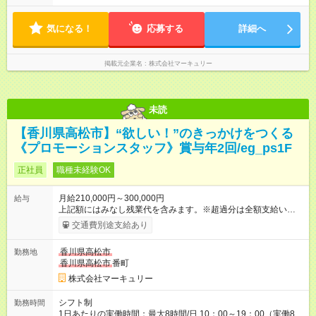
間） ※勤務地により異なります。
気になる！
応募する
詳細へ
掲載元企業名
株式会社マーキュリー
未読
【香川県高松市】“欲しい！”のきっかけをつくる
《プロモーションスタッフ》賞与年2回/eg_ps1F
正社員
職種未経験OK
月給210,000円～300,000円
給与
上記額にはみなし残業代を含みます。※超過分は全額支給いたし
ます。 みなし残業代 14,616円／月 みなし残業時間 10時間／月
交通費別途支給あり
※能力やスキルを考慮の上、当社規程により決定します。 ーー
ーーーーーーー 年に2回の昇給あり！ ーーーーーーーーー 半年
香川県高松市
勤務地
に1回の「年次昇給」があり、仕事での成果にあわせて昇給しま
香川県高松市
番町
す。特に頑張っている人は、上長の裁量でさらにプラスの昇給
となることも。努力や成長が収入につながる環境です。 【試用
株式会社マーキュリー
期間】試用期間あり 試用期間の長さ：3ヶ月 雇用形態、給与は
本採用時と同じです。
シフト制
勤務時間
1日あたりの実働時間：最大8時間/日 10：00～19：00（実働8時