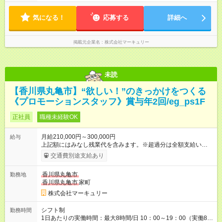
間） ※勤務地により異なります。
気になる！
応募する
詳細へ
掲載元企業名
株式会社マーキュリー
未読
【香川県丸亀市】“欲しい！”のきっかけをつくる
《プロモーションスタッフ》賞与年2回/eg_ps1F
正社員
職種未経験OK
月給210,000円～300,000円
給与
上記額にはみなし残業代を含みます。※超過分は全額支給いたし
ます。 みなし残業代 14,616円／月 みなし残業時間 10時間／月
交通費別途支給あり
※能力やスキルを考慮の上、当社規程により決定します。 ーー
ーーーーーーー 年に2回の昇給あり！ ーーーーーーーーー 半年
香川県丸亀市
勤務地
に1回の「年次昇給」があり、仕事での成果にあわせて昇給しま
香川県丸亀市
家町
す。特に頑張っている人は、上長の裁量でさらにプラスの昇給
となることも。努力や成長が収入につながる環境です。 【試用
株式会社マーキュリー
期間】試用期間あり 試用期間の長さ：3ヶ月 雇用形態、給与は
本採用時と同じです。
シフト制
勤務時間
1日あたりの実働時間：最大8時間/日 10：00～19：00（実働8時