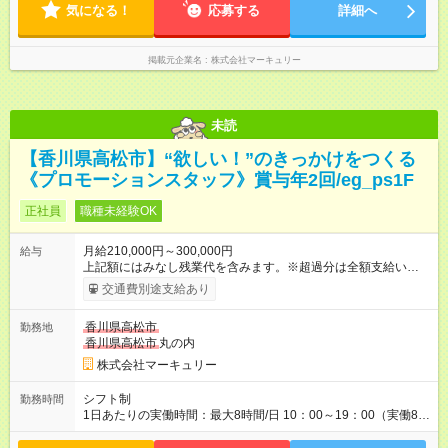
気になる！
おり、より働きやすい環境になるよう「働き方改革」を推進中
応募する
詳細へ
です！プライベートを充実させたい方、メリハリをつけて活躍
していきたい方、ぜひご応募ください♪
掲載元企業名
株式会社マーキュリー
未読
【香川県高松市】“欲しい！”のきっかけをつくる
《プロモーションスタッフ》賞与年2回/eg_ps1F
正社員
職種未経験OK
月給210,000円～300,000円
給与
上記額にはみなし残業代を含みます。※超過分は全額支給いたし
ます。 みなし残業代 14,616円／月 みなし残業時間 10時間／月
交通費別途支給あり
※能力やスキルを考慮の上、当社規程により決定します。 ーー
ーーーーーーー 年に2回の昇給あり！ ーーーーーーーーー 半年
香川県高松市
勤務地
に1回の「年次昇給」があり、仕事での成果にあわせて昇給しま
香川県高松市
丸の内
す。特に頑張っている人は、上長の裁量でさらにプラスの昇給
となることも。努力や成長が収入につながる環境です。 【試用
株式会社マーキュリー
期間】試用期間あり 試用期間の長さ：3ヶ月 雇用形態、給与は
本採用時と同じです。
シフト制
勤務時間
1日あたりの実働時間：最大8時間/日 10：00～19：00（実働8時
間） ※勤務地により異なります。