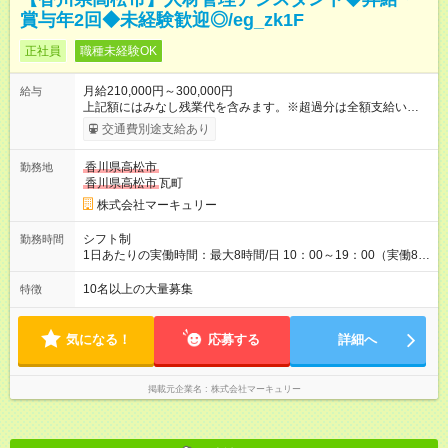
賞与年2回◆未経験歓迎◎/eg_zk1F
正社員
職種未経験OK
月給210,000円～300,000円
給与
上記額にはみなし残業代を含みます。※超過分は全額支給いたし
ます。 みなし残業代 14,616円／月 みなし残業時間 10時間／月
交通費別途支給あり
※能力やスキルを考慮の上、当社規程により決定します。 ーー
ーーーーーーー 年に2回の昇給あり！ ーーーーーーーーー 半年
香川県高松市
勤務地
に1回の「年次昇給」があり、仕事での成果にあわせて昇給しま
香川県高松市
瓦町
す。特に頑張っている人は、上長の裁量でさらにプラスの昇給
となることも。努力や成長が収入につながる環境です。 【試用
株式会社マーキュリー
期間】試用期間あり 試用期間の長さ：3ヶ月 雇用形態、給与は
本採用時と同じです。
シフト制
勤務時間
1日あたりの実働時間：最大8時間/日 10：00～19：00（実働8時
間） ※勤務地により異なります。
10名以上の大量募集
特徴
気になる！
応募する
詳細へ
掲載元企業名
株式会社マーキュリー