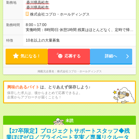
香川県高松市
勤務地
香川県高松市
株式会社コプロ・ホールディングス
8:00～17:00
勤務時間
実働時間：8時間/日 休憩1時間 残業はほとんどなく、定時で帰れ
る日が多い働き方です。 毎日の業務は進捗管理や事務が中心な
ので、 「今日やるべき仕事」が終われば、自然と区切りをつけ
10名以上の大量募集
特徴
やすいのが特長。 突発的な対応も少なく、無理をさせない働き
方を大切にしています。
気になる！
応募する
詳細へ
掲載元企業名
株式会社コプロ・ホールディングス
興味のあるバイト
は、とりあえず保存しよう♪
保存した求人は、後からまとめて応募できるよ。
企業からアプローチが届くことも！
未読
【27卒限定】プロジェクトサポートスタッフ◆残
業ほぼゼロ／プライベート充実／専属リクルータ