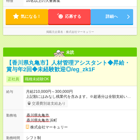
10名以上の大量募集
特徴
気になる！
応募する
詳細へ
掲載元企業名
株式会社マーキュリー
未読
【香川県丸亀市】人材管理アシスタント◆昇給・
賞与年2回◆未経験歓迎◎/eg_zk1F
正社員
職種未経験OK
月給210,000円～300,000円
給与
上記額にはみなし残業代を含みます。※超過分は全額支給いたし
ます。 みなし残業代 14,616円／月 みなし残業時間 10時間／月
交通費別途支給あり
※能力やスキルを考慮の上、当社規程により決定します。 ーー
ーーーーーーー 年に2回の昇給あり！ ーーーーーーーーー 半年
香川県丸亀市
勤務地
に1回の「年次昇給」があり、仕事での成果にあわせて昇給しま
香川県丸亀市
浜町
す。特に頑張っている人は、上長の裁量でさらにプラスの昇給
となることも。努力や成長が収入につながる環境です。 【試用
株式会社マーキュリー
期間】試用期間あり 試用期間の長さ：3ヶ月 雇用形態、給与は
本採用時と同じです。
シフト制
勤務時間