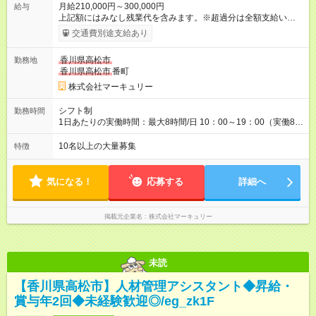
月給210,000円～300,000円
給与
上記額にはみなし残業代を含みます。※超過分は全額支給いたし
ます。 みなし残業代 14,616円／月 みなし残業時間 10時間／月
交通費別途支給あり
※能力やスキルを考慮の上、当社規程により決定します。 ーー
ーーーーーーー 年に2回の昇給あり！ ーーーーーーーーー 半年
香川県高松市
勤務地
に1回の「年次昇給」があり、仕事での成果にあわせて昇給しま
香川県高松市
番町
す。特に頑張っている人は、上長の裁量でさらにプラスの昇給
となることも。努力や成長が収入につながる環境です。 【試用
株式会社マーキュリー
期間】試用期間あり 試用期間の長さ：3ヶ月 雇用形態、給与は
本採用時と同じです。
シフト制
勤務時間
1日あたりの実働時間：最大8時間/日 10：00～19：00（実働8時
間） ※勤務地により異なります。
10名以上の大量募集
特徴
気になる！
応募する
詳細へ
掲載元企業名
株式会社マーキュリー
未読
【香川県高松市】人材管理アシスタント◆昇給・
賞与年2回◆未経験歓迎◎/eg_zk1F