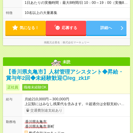
1日あたりの実働時間：最大8時間/日 10：00～19：00（実働8時
間） ※勤務地により異なります。
10名以上の大量募集
特徴
気になる！
応募する
詳細へ
掲載元企業名
株式会社マーキュリー
未読
【香川県丸亀市】人材管理アシスタント◆昇給・
賞与年2回◆未経験歓迎◎/eg_zk1F
正社員
職種未経験OK
月給210,000円～300,000円
給与
上記額にはみなし残業代を含みます。※超過分は全額支給いたし
ます。 みなし残業代 14,616円／月 みなし残業時間 10時間／月
交通費別途支給あり
※能力やスキルを考慮の上、当社規程により決定します。 ーー
ーーーーーーー 年に2回の昇給あり！ ーーーーーーーーー 半年
香川県丸亀市
勤務地
に1回の「年次昇給」があり、仕事での成果にあわせて昇給しま
香川県丸亀市
新町
す。特に頑張っている人は、上長の裁量でさらにプラスの昇給
となることも。努力や成長が収入につながる環境です。 【試用