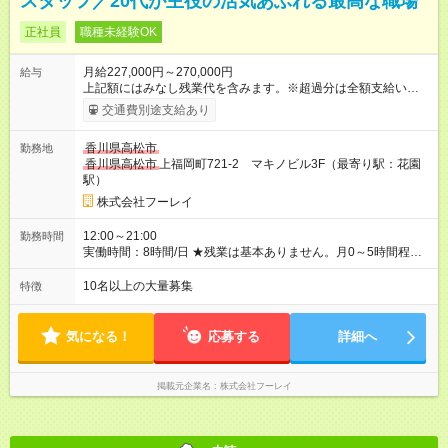
スタッフ／20代が主役の活気あふれる最高な職場
正社員
職種未経験OK
月給227,000円～270,000円
給与
上記額にはみなし残業代を含みます。※超過分は全額支給いたし
ます。 みなし残業代 33,750円 ～ 40,500円／月 みなし残業時
交通費別途支給あり
間 23.7時間／月 ＼報奨金＋各種手当アリ♪／ 報奨金は実績を正
当に評価し、当社規定により、毎月支給しています。 ＜報奨金
香川県高松市
勤務地
について＞ 未経験入社3ヶ月で30万円（月収50万円以上）、1年
香川県高松市
上福岡町721-2 マキノビル3F（最寄り駅：花園
で60万円（月収80万円以上）を支給されているスタッフもいま
駅）
す。頑張ったら頑張った分だけお給料に還元される仕組みが整
えられています。 〈社員の年収例〉 年収365万円/月給：26万円
株式会社フーレイ
+賞与（入社1年目・22歳） 年収429万円/月給：31万円+賞与
（入社2年目・24歳） 年収654万円/月給：39万円+賞与（入社6
12:00～21:00
勤務時間
年目・33歳） 【試用期間】試用期間あり 試用期間の長さ：2ヶ
実働時間：8時間/日 ★残業は基本ありません。月0～5時間程度
月 ※ 雇用形態と給与に、本採用時と異なる部分があります。 雇
を想定しています。 ★朝はゆっくり過ごせて、通勤ラッシュと
用形態：中途採用（契約社員） 給与：月給 286,000
は無縁です。 〈１日のスケジュール例〉 12:00 出社 13:00 ミ
10名以上の大量募集
特徴
円 ～ 300,000円 ≪スタート安心保証≫ 入社後2ヶ月間は成果を
ーティング、昼食 14:00 現地へ出発 20:30 当日の報告、相談
問わず【月給28万6000円～30万円】（地域により変動）を保
21:00 定時退社(直帰)
証！ まずは仕事を覚え、スキルアップに集中できます◎ 「報奨
気になる！
応募する
詳細へ
金って稼げるの？」 「未経験の走り始めが不安…」 ——そんな
気持ちに、収入面から応える、当社独自の制度です。
掲載元企業名
株式会社フーレイ