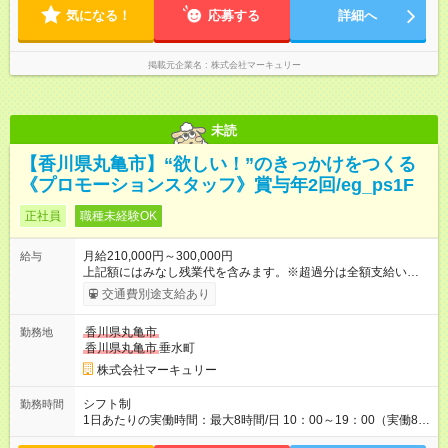
気になる！
応募する
詳細へ
掲載元企業名
株式会社マーキュリー
未読
【香川県丸亀市】“欲しい！”のきっかけをつくる
《プロモーションスタッフ》賞与年2回/eg_ps1F
正社員
職種未経験OK
月給210,000円～300,000円
給与
上記額にはみなし残業代を含みます。※超過分は全額支給いたし
ます。 みなし残業代 14,616円／月 みなし残業時間 10時間／月
交通費別途支給あり
※能力やスキルを考慮の上、当社規程により決定します。 ーー
ーーーーーーー 年に2回の昇給あり！ ーーーーーーーーー 半年
香川県丸亀市
勤務地
に1回の「年次昇給」があり、仕事での成果にあわせて昇給しま
香川県丸亀市
垂水町
す。特に頑張っている人は、上長の裁量でさらにプラスの昇給
となることも。努力や成長が収入につながる環境です。 【試用
株式会社マーキュリー
期間】試用期間あり 試用期間の長さ：3ヶ月 雇用形態、給与は
本採用時と同じです。
シフト制
勤務時間
1日あたりの実働時間：最大8時間/日 10：00～19：00（実働8時
間） ※勤務地により異なります。