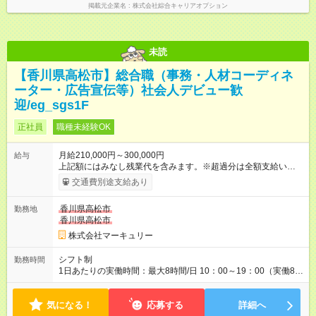
掲載元企業名
株式会社綜合キャリアオプション
未読
【香川県高松市】総合職（事務・人材コーディネ
ーター・広告宣伝等）社会人デビュー歓
迎/eg_sgs1F
正社員
職種未経験OK
月給210,000円～300,000円
給与
上記額にはみなし残業代を含みます。※超過分は全額支給いたし
ます。 みなし残業代 14,543円 以上／月 みなし残業時間 10時間
交通費別途支給あり
／月 ※能力やスキルを考慮の上、当社規程により決定します。
※上記額にはみなし残業代（10時間分／14，543円以上）を含み
香川県高松市
勤務地
ます。超過分は全額支給します。 ＜1人ひとりの成長・頑張りを
香川県高松市
評価＞ 毎年半期ごとに 評価制度を実施しています。 ビジネスマ
ナーやコンプライアンスなどの 項目ごとに目標を設定。 多くの
株式会社マーキュリー
社員が目標を達成した上で、 ベースアップも叶えています。 1
人ひとりの成長や頑張りに対しても しっかり還元をしていく制
シフト制
勤務時間
度が確立しています！ （※2022年度実績／平均昇給額：5000
1日あたりの実働時間：最大8時間/日 10：00～19：00（実働8時
円） 【試用期間】試用期間あり 試用期間の長さ：3ヶ月 雇用形
間／休憩1時間） ※勤務地により、異なる場合あり ＼残業は月平
態、給与は本採用時と同じです。
均7.9時間と、業界内でも少なめ！／ 会社で残業時間を管理して
気になる！
おり、より働きやすい環境になるよう「働き方改革」を推進中
応募する
詳細へ