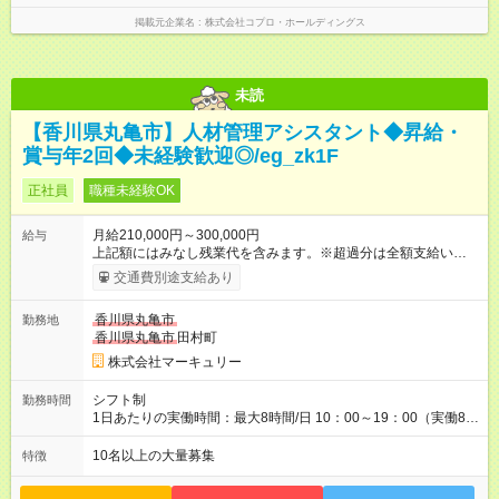
掲載元企業名
株式会社コプロ・ホールディングス
未読
【香川県丸亀市】人材管理アシスタント◆昇給・
賞与年2回◆未経験歓迎◎/eg_zk1F
正社員
職種未経験OK
月給210,000円～300,000円
給与
上記額にはみなし残業代を含みます。※超過分は全額支給いたし
ます。 みなし残業代 14,616円／月 みなし残業時間 10時間／月
交通費別途支給あり
※能力やスキルを考慮の上、当社規程により決定します。 ーー
ーーーーーーー 年に2回の昇給あり！ ーーーーーーーーー 半年
香川県丸亀市
勤務地
に1回の「年次昇給」があり、仕事での成果にあわせて昇給しま
香川県丸亀市
田村町
す。特に頑張っている人は、上長の裁量でさらにプラスの昇給
となることも。努力や成長が収入につながる環境です。 【試用
株式会社マーキュリー
期間】試用期間あり 試用期間の長さ：3ヶ月 雇用形態、給与は
本採用時と同じです。
シフト制
勤務時間
1日あたりの実働時間：最大8時間/日 10：00～19：00（実働8時
間） ※勤務地により異なります。
10名以上の大量募集
特徴