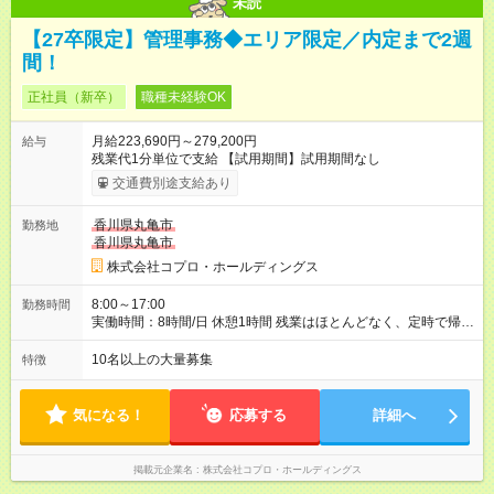
未読
【27卒限定】管理事務◆エリア限定／内定まで2週
間！
正社員（新卒）
職種未経験OK
月給223,690円～279,200円
給与
残業代1分単位で支給 【試用期間】試用期間なし
交通費別途支給あり
香川県丸亀市
勤務地
香川県丸亀市
株式会社コプロ・ホールディングス
8:00～17:00
勤務時間
実働時間：8時間/日 休憩1時間 残業はほとんどなく、定時で帰れ
る日が多い働き方です。 毎日の業務は進捗管理や事務が中心な
ので、 「今日やるべき仕事」が終われば、自然と区切りをつけ
10名以上の大量募集
特徴
やすいのが特長。 突発的な対応も少なく、無理をさせない働き
方を大切にしています。
気になる！
応募する
詳細へ
掲載元企業名
株式会社コプロ・ホールディングス