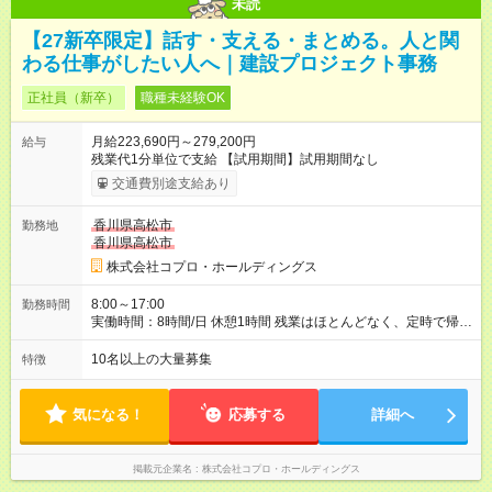
未読
【27新卒限定】話す・支える・まとめる。人と関
わる仕事がしたい人へ｜建設プロジェクト事務
正社員（新卒）
職種未経験OK
月給223,690円～279,200円
給与
残業代1分単位で支給 【試用期間】試用期間なし
交通費別途支給あり
香川県高松市
勤務地
香川県高松市
株式会社コプロ・ホールディングス
8:00～17:00
勤務時間
実働時間：8時間/日 休憩1時間 残業はほとんどなく、定時で帰れ
る日が多い働き方です。 毎日の業務は進捗管理や事務が中心な
ので、 「今日やるべき仕事」が終われば、自然と区切りをつけ
10名以上の大量募集
特徴
やすいのが特長。 突発的な対応も少なく、無理をさせない働き
方を大切にしています。
気になる！
応募する
詳細へ
掲載元企業名
株式会社コプロ・ホールディングス