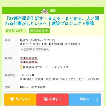
未読
【27新卒限定】話す・支える・まとめる。人と関
わる仕事がしたい人へ｜建設プロジェクト事務
正社員（新卒）
職種未経験OK
月給223,690円～279,200円
給与
残業代1分単位で支給 【試用期間】試用期間なし
交通費別途支給あり
香川県丸亀市
勤務地
香川県丸亀市
株式会社コプロ・ホールディングス
8:00～17:00
勤務時間
実働時間：8時間/日 休憩1時間 残業はほとんどなく、定時で帰れ
る日が多い働き方です。 毎日の業務は進捗管理や事務が中心な
ので、 「今日やるべき仕事」が終われば、自然と区切りをつけ
10名以上の大量募集
特徴
やすいのが特長。 突発的な対応も少なく、無理をさせない働き
方を大切にしています。
気になる！
応募する
詳細へ