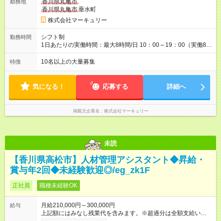
香川県丸亀市
勤務地
に1回の「年次昇給」があり、仕事での成果にあわせて昇給しま
香川県丸亀市
垂水町
す。特に頑張っている人は、上長の裁量でさらにプラスの昇給
となることも。努力や成長が収入につながる環境です。 【試用
株式会社マーキュリー
期間】試用期間あり 試用期間の長さ：3ヶ月 雇用形態、給与は
本採用時と同じです。
シフト制
勤務時間
1日あたりの実働時間：最大8時間/日 10：00～19：00（実働8時
間） ※勤務地により異なります。
10名以上の大量募集
特徴
気になる！
応募する
詳細へ
掲載元企業名
株式会社マーキュリー
未読
【香川県高松市】人材管理アシスタント◆昇給・
賞与年2回◆未経験歓迎◎/eg_zk1F
正社員
職種未経験OK
月給210,000円～300,000円
給与
上記額にはみなし残業代を含みます。※超過分は全額支給いたし