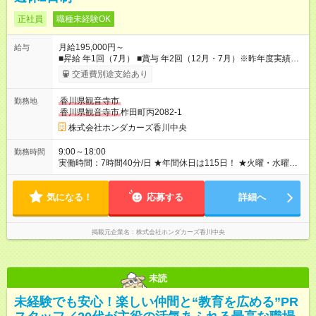
正社員
職種未経験OK
月給195,000円～
給与
■昇給 年1回（7月） ■賞与 年2回（12月・7月）※昨年度実績3.5
ヶ月分 ■試用期間3ヶ月（給与変更なし） ★みなし残業代なし ★
交通費別途支給あり
残業代は1分単位で別途支給 【試用期間】試用期間あり 試用期
間の長さ：3ヶ月 雇用形態、給与は本採用時と同じです。
香川県観音寺市
勤務地
香川県観音寺市
柞田町丙2082-1
株式会社ホンダカーズ香川中央
9:00～18:00
勤務時間
実働時間：7時間40分/日 ★年間休日は115日！ ★火曜・水曜休
みの完全週休2日制です。 ★GW、夏季、年末年始には長期休暇
も取得可能！ ★残業は月平均15時間程度と少なめです。
気になる！
応募する
詳細へ
掲載元企業名
株式会社ホンダカーズ香川中央
未読
未経験でも安心！楽しい仲間と“教育を広める”PR