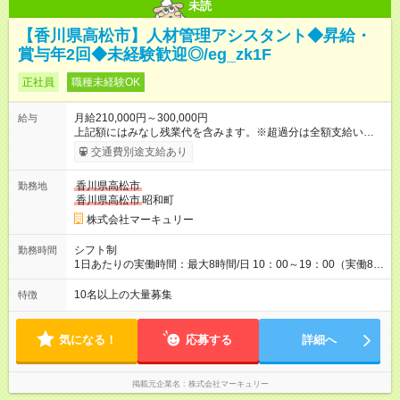
未読
【香川県高松市】人材管理アシスタント◆昇給・
賞与年2回◆未経験歓迎◎/eg_zk1F
正社員
職種未経験OK
月給210,000円～300,000円
給与
上記額にはみなし残業代を含みます。※超過分は全額支給いたし
ます。 みなし残業代 14,616円／月 みなし残業時間 10時間／月
交通費別途支給あり
※能力やスキルを考慮の上、当社規程により決定します。 ーー
ーーーーーーー 年に2回の昇給あり！ ーーーーーーーーー 半年
香川県高松市
勤務地
に1回の「年次昇給」があり、仕事での成果にあわせて昇給しま
香川県高松市
昭和町
す。特に頑張っている人は、上長の裁量でさらにプラスの昇給
となることも。努力や成長が収入につながる環境です。 【試用
株式会社マーキュリー
期間】試用期間あり 試用期間の長さ：3ヶ月 雇用形態、給与は
本採用時と同じです。
シフト制
勤務時間
1日あたりの実働時間：最大8時間/日 10：00～19：00（実働8時
間） ※勤務地により異なります。
10名以上の大量募集
特徴
気になる！
応募する
詳細へ
掲載元企業名
株式会社マーキュリー