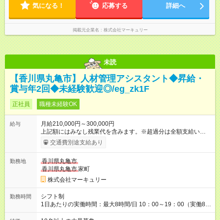
気になる！
応募する
詳細へ
掲載元企業名
株式会社マーキュリー
未読
【香川県丸亀市】人材管理アシスタント◆昇給・
賞与年2回◆未経験歓迎◎/eg_zk1F
正社員
職種未経験OK
月給210,000円～300,000円
給与
上記額にはみなし残業代を含みます。※超過分は全額支給いたし
ます。 みなし残業代 14,616円／月 みなし残業時間 10時間／月
交通費別途支給あり
※能力やスキルを考慮の上、当社規程により決定します。 ーー
ーーーーーーー 年に2回の昇給あり！ ーーーーーーーーー 半年
香川県丸亀市
勤務地
に1回の「年次昇給」があり、仕事での成果にあわせて昇給しま
香川県丸亀市
家町
す。特に頑張っている人は、上長の裁量でさらにプラスの昇給
となることも。努力や成長が収入につながる環境です。 【試用
株式会社マーキュリー
期間】試用期間あり 試用期間の長さ：3ヶ月 雇用形態、給与は
本採用時と同じです。
シフト制
勤務時間
1日あたりの実働時間：最大8時間/日 10：00～19：00（実働8時
間） ※勤務地により異なります。