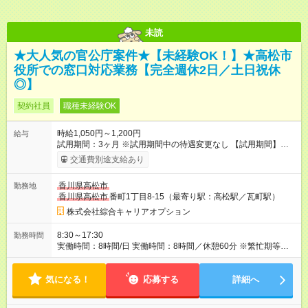
未読
★大人気の官公庁案件★【未経験OK！】★高松市
役所での窓口対応業務【完全週休2日／土日祝休
◎】
契約社員
職種未経験OK
時給1,050円～1,200円
給与
試用期間：3ヶ月 ※試用期間中の待遇変更なし 【試用期間】試用
期間あり 試用期間の長さ：3ヶ月 雇用形態、給与は本採用時と
交通費別途支給あり
同じです。
香川県高松市
勤務地
香川県高松市
番町1丁目8-15（最寄り駅：高松駅／瓦町駅）
株式会社綜合キャリアオプション
8:30～17:30
勤務時間
実働時間：8時間/日 実働時間：8時間／休憩60分 ※繁忙期等にお
ける窓口延長(年度末から年度初めの平日10日間程度)を行う場合
は、午後7時までとする。
気になる！
応募する
詳細へ