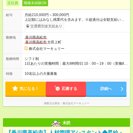
正社員
職種未経験OK
月給210,000円～300,000円
給与
上記額にはみなし残業代を含みます。※超過分は全額支給いたし
ます。 みなし残業代 14,616円／月 みなし残業時間 10時間／月
交通費別途支給あり
※能力やスキルを考慮の上、当社規程により決定します。 ーー
ーーーーーーー 年に2回の昇給あり！ ーーーーーーーーー 半年
香川県高松市
勤務地
に1回の「年次昇給」があり、仕事での成果にあわせて昇給しま
香川県高松市
太田上町
す。特に頑張っている人は、上長の裁量でさらにプラスの昇給
となることも。努力や成長が収入につながる環境です。 【試用
株式会社マーキュリー
期間】試用期間あり 試用期間の長さ：3ヶ月 雇用形態、給与は
本採用時と同じです。
シフト制
勤務時間
1日あたりの実働時間：最大8時間/日 10：00～19：00（実働8時
間） ※勤務地により異なります。
10名以上の大量募集
特徴
気になる！
応募する
詳細へ
掲載元企業名
株式会社マーキュリー
未読
【香川県高松市】人材管理アシスタント◆昇給・