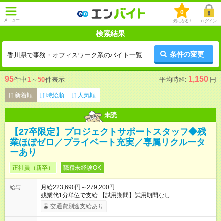
0
メニュー
気になる！
ログイン
検索結果
条件の変更
香川県で事務・オフィスワーク系のバイト一覧
95
1,150
件中
1
～
50
件表示
平均時給:
円
新着順
時給順
人気順
未読
【27卒限定】プロジェクトサポートスタッフ◆残
業ほぼゼロ／プライベート充実／専属リクルータ
ーあり
正社員（新卒）
職種未経験OK
月給223,690円～279,200円
給与
残業代1分単位で支給 【試用期間】試用期間なし
交通費別途支給あり