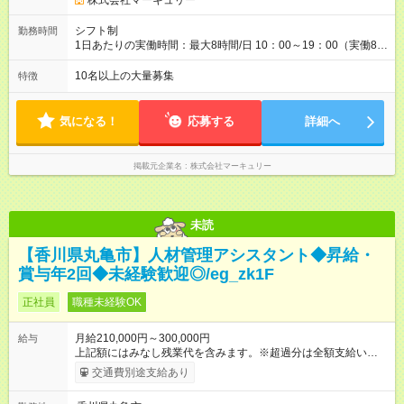
株式会社マーキュリー
期間】試用期間あり 試用期間の長さ：3ヶ月 雇用形態、給与は
本採用時と同じです。
シフト制
勤務時間
1日あたりの実働時間：最大8時間/日 10：00～19：00（実働8時
間） ※勤務地により異なります。
10名以上の大量募集
特徴
気になる！
応募する
詳細へ
掲載元企業名
株式会社マーキュリー
未読
【香川県丸亀市】人材管理アシスタント◆昇給・
賞与年2回◆未経験歓迎◎/eg_zk1F
正社員
職種未経験OK
月給210,000円～300,000円
給与
上記額にはみなし残業代を含みます。※超過分は全額支給いたし
ます。 みなし残業代 14,616円／月 みなし残業時間 10時間／月
交通費別途支給あり
※能力やスキルを考慮の上、当社規程により決定します。 ーー
ーーーーーーー 年に2回の昇給あり！ ーーーーーーーーー 半年