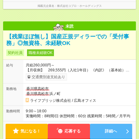
掲載元企業名
株式会社コプロ・ホールディングス
未読
【残業ほぼ無し】国産正規ディラーでの「受付事
務」◎無資格、未経験OK
契約社員
職種未経験OK
月給260,000円～
給与
【月収例】 269,555円（入社1年目） 《内訳》 （基本給）
250,000円 （技能手当）10,000円 （残業手当）1,911円×5h＝
交通費別途支給あり
9,555円 ※通勤手当別途支給 ※上記は時間外手当、月平均（5h
～）を含む月収例です。 ※経験・年齢・勤続年数を考慮の上、
香川県高松市
勤務地
当社規定により優遇いたします。 【試用期間】試用期間なし
香川県高松市
浜ノ町
ライフブリッジ株式会社 / 広島オフィス
9:00～18:00
勤務時間
実働時間：8時間/日 休憩時間：60分 残業時間：5時間／月平均
気になる！
応募する
詳細へ