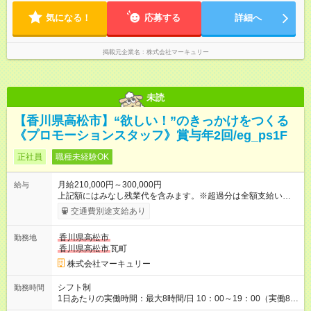
気になる！
応募する
詳細へ
掲載元企業名
株式会社マーキュリー
未読
【香川県高松市】“欲しい！”のきっかけをつくる
《プロモーションスタッフ》賞与年2回/eg_ps1F
正社員
職種未経験OK
月給210,000円～300,000円
給与
上記額にはみなし残業代を含みます。※超過分は全額支給いたし
ます。 みなし残業代 14,616円／月 みなし残業時間 10時間／月
交通費別途支給あり
※能力やスキルを考慮の上、当社規程により決定します。 ーー
ーーーーーーー 年に2回の昇給あり！ ーーーーーーーーー 半年
香川県高松市
勤務地
に1回の「年次昇給」があり、仕事での成果にあわせて昇給しま
香川県高松市
瓦町
す。特に頑張っている人は、上長の裁量でさらにプラスの昇給
となることも。努力や成長が収入につながる環境です。 【試用
株式会社マーキュリー
期間】試用期間あり 試用期間の長さ：3ヶ月 雇用形態、給与は
本採用時と同じです。
シフト制
勤務時間
1日あたりの実働時間：最大8時間/日 10：00～19：00（実働8時
間） ※勤務地により異なります。