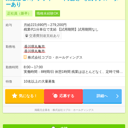
ーあり
正社員（新卒）
職種未経験OK
月給223,690円～279,200円
給与
残業代1分単位で支給 【試用期間】試用期間なし
交通費別途支給あり
香川県丸亀市
勤務地
香川県丸亀市
株式会社コプロ・ホールディングス
8:00～17:00
勤務時間
実働時間：8時間/日 休憩1時間 残業はほとんどなく、定時で帰れ
る日が多い働き方です。 毎日の業務は進捗管理や事務が中心な
ので、 「今日やるべき仕事」が終われば、自然と区切りをつけ
10名以上の大量募集
特徴
やすいのが特長。 突発的な対応も少なく、無理をさせない働き
方を大切にしています。
気になる！
応募する
詳細へ
掲載元企業名
株式会社コプロ・ホールディングス