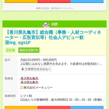
です！プライベートを充実させたい方、メリハリをつけて活躍
していきたい方、ぜひご応募ください♪
掲載元企業名
株式会社マーキュリー
未読
【香川県丸亀市】総合職（事務・人材コーディネ
ーター・広告宣伝等）社会人デビュー歓
迎/eg_sgs1F
正社員
職種未経験OK
月給210,000円～300,000円
給与
上記額にはみなし残業代を含みます。※超過分は全額支給いたし
ます。 みなし残業代 14,543円 以上／月 みなし残業時間 10時間
交通費別途支給あり
／月 ※能力やスキルを考慮の上、当社規程により決定します。
※上記額にはみなし残業代（10時間分／14，543円以上）を含み
香川県丸亀市
勤務地
ます。超過分は全額支給します。 ＜1人ひとりの成長・頑張りを
香川県丸亀市
評価＞ 毎年半期ごとに 評価制度を実施しています。 ビジネスマ
ナーやコンプライアンスなどの 項目ごとに目標を設定。 多くの
株式会社マーキュリー
社員が目標を達成した上で、 ベースアップも叶えています。 1
人ひとりの成長や頑張りに対しても しっかり還元をしていく制
シフト制
勤務時間
度が確立しています！ （※2022年度実績／平均昇給額：5000
1日あたりの実働時間：最大8時間/日 10：00～19：00（実働8時
円） 【試用期間】試用期間あり 試用期間の長さ：3ヶ月 雇用形
間／休憩1時間） ※勤務地により、異なる場合あり ＼残業は月平
態、給与は本採用時と同じです。
均7.9時間と、業界内でも少なめ！／ 会社で残業時間を管理して