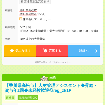
ます。 みなし残業代 14,616円／月 みなし残業時間 10時間／月
交通費別途支給あり
※能力やスキルを考慮の上、当社規程により決定します。 ーー
ーーーーーーー 年に2回の昇給あり！ ーーーーーーーーー 半年
香川県高松市
勤務地
に1回の「年次昇給」があり、仕事での成果にあわせて昇給しま
香川県高松市
伏石町
す。特に頑張っている人は、上長の裁量でさらにプラスの昇給
となることも。努力や成長が収入につながる環境です。 【試用
株式会社マーキュリー
期間】試用期間あり 試用期間の長さ：3ヶ月 雇用形態、給与は
本採用時と同じです。
シフト制
勤務時間
1日あたりの実働時間：最大8時間/日 10：00～19：00（実働8時
間） ※勤務地により異なります。
10名以上の大量募集
特徴
気になる！
応募する
詳細へ
掲載元企業名
株式会社マーキュリー
未読
【香川県高松市】人材管理アシスタント◆昇給・
賞与年2回◆未経験歓迎◎/eg_zk1F
正社員
職種未経験OK