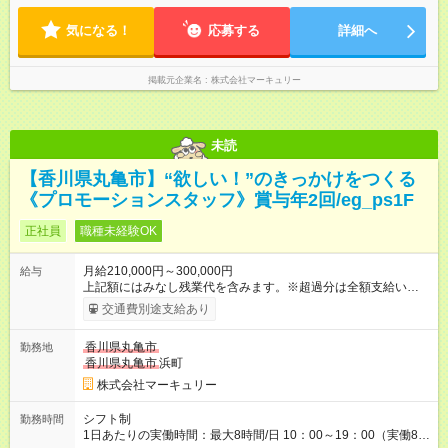
気になる！
応募する
詳細へ
掲載元企業名
株式会社マーキュリー
未読
【香川県丸亀市】“欲しい！”のきっかけをつくる
《プロモーションスタッフ》賞与年2回/eg_ps1F
正社員
職種未経験OK
月給210,000円～300,000円
給与
上記額にはみなし残業代を含みます。※超過分は全額支給いたし
ます。 みなし残業代 14,616円／月 みなし残業時間 10時間／月
交通費別途支給あり
※能力やスキルを考慮の上、当社規程により決定します。 ーー
ーーーーーーー 年に2回の昇給あり！ ーーーーーーーーー 半年
香川県丸亀市
勤務地
に1回の「年次昇給」があり、仕事での成果にあわせて昇給しま
香川県丸亀市
浜町
す。特に頑張っている人は、上長の裁量でさらにプラスの昇給
となることも。努力や成長が収入につながる環境です。 【試用
株式会社マーキュリー
期間】試用期間あり 試用期間の長さ：3ヶ月 雇用形態、給与は
本採用時と同じです。
シフト制
勤務時間
1日あたりの実働時間：最大8時間/日 10：00～19：00（実働8時