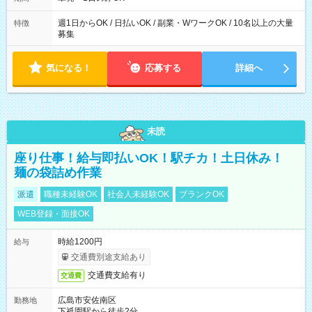
週1日からOK / 日払いOK / 副業・WワークOK / 10名以上の大量
特徴
募集
気になる！
応募する
詳細へ
未読
座り仕事！給与即払いOK！駅チカ！土日休み！
麺の袋詰め作業
派遣
職種未経験OK
社会人未経験OK
ブランクOK
WEB登録・面接OK
時給1200円
給与
交通費別途支給あり
交通費支給有り
交通費
広島市安佐南区
勤務地
下祇園駅から徒歩2分