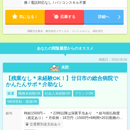
務
/
電話対応なし
/
パソコンスキル不要
気になる！
応募する
詳細へ
掲載元企業名
株式会社メディカル・コンシェルジュ 高松支社
あなたの閲覧履歴からのオススメ
掲載日：2026.08.06
未読
【残業なし＊未経験OK！】廿日市の総合病院で
かんたんサポ＊介助なし
派遣
職種未経験OK
社会人未経験OK
ブランクOK
WEB登録・面接OK
時給1500円～ ＊22時以降は深夜手当あり ＊給与前払制度
給与
（規定あり）＊月収例：18万円（1500円×6時間×20日勤務の場
合）
交通費別途支給あり