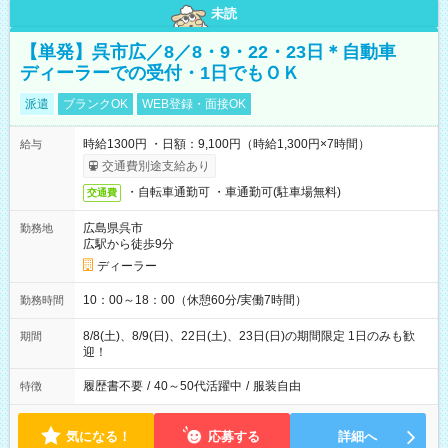
未読
【単発】呉市広／8／8・9・22・23日＊自動車
ディーラーでの受付・1日でもＯＫ
派遣
ブランクOK
WEB登録・面接OK
時給1300円 ・日額：9,100円（時給1,300円×7時間）
給与
交通費別途支給あり
・自転車通勤可 ・車通勤可(駐車場無料)
交通費
広島県呉市
勤務地
広駅から徒歩9分
ディーラー
10：00～18：00（休憩60分/実働7時間）
勤務時間
8/8(土)、8/9(日)、22日(土)、23日(日)の期間限定 1日のみも歓
期間
迎！
履歴書不要
/
40～50代活躍中
/
服装自由
特徴
気になる！
応募する
詳細へ