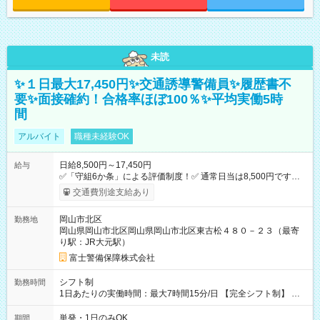
未読
✨１日最大17,450円✨交通誘導警備員✨履歴書不
要✨面接確約！合格率ほぼ100％✨平均実働5時
間
アルバイト
職種未経験OK
日給8,500円～17,450円
給与
✅「守組6か条」による評価制度！✅ 通常日当は8,500円ですが
上記評価制度により「S級隊員」と認定されれば10,000円の日当
交通費別途支給あり
を支給します。 (1)上記勤務者が交通2級資格者の場合10,000円
+1500円＝11,500円 (2)上記現場が深夜の場合 11,500×1.25＝
岡山市北区
勤務地
14,375円 (3)上記現場が日祝深夜の場合 17,250円 (4)上記勤務
岡山県岡山市北区岡山県岡山市北区東古松４８０－２３（最寄
者が現場までの運転者の場合17,250+200円＝17,450円 -----------
り駅：JR大元駅）
------------------------------- *最高日当額 17,450円* （実働時間5
時間の場合、時給3,490円） ------------------------------------------ よ
富士警備保障株式会社
り上位の資格取得やリーダー手当を取得すると ”さらに”加算さ
れます！ ※日当支給時振込手数料等は一切ありません。 【試用
シフト制
勤務時間
期間】試用期間なし
1日あたりの実働時間：最大7時間15分/日 【完全シフト制】 例
(1) 8：00~17:00（休憩１h） 例(2) 13:00~16:00（早上がりでも
全額支給！） 例(3) 21:00~5:00（夜勤なら日当1.25倍！！）
単発・1日のみOK
期間