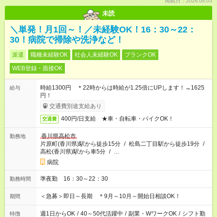
掲載日：2026.08.03
未読
＼単発！月1回～！／未経験OK！16：30～22：
30！病院で掃除や洗浄など！
派遣
職種未経験OK
社会人未経験OK
ブランクOK
WEB登録・面接OK
時給1300円 ＊22時からは時給が1.25倍にUPします！→1625
給与
円！
交通費別途支給あり
400円/日支給 ★車・自転車・バイクOK！
交通費
香川県高松市
勤務地
片原町(香川県)駅から徒歩15分
/
松島二丁目駅から徒歩19分
/
高松(香川県)駅から車5分
/
…
病院
準夜勤 16：30～22：30
勤務時間
＜急募＞即日～長期 ＊9月～10月～開始日相談OK！
期間
週1日からOK
/
40～50代活躍中
/
副業・WワークOK
/
シフト勤
特徴