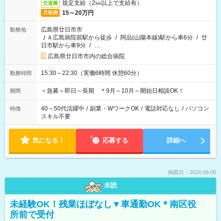
規定支給（2㎞以上で支給有）
交通費
15～20万円
月収例
広島県廿日市市
勤務地
ＪＡ広島病院前駅から徒歩
/
阿品(山陽本線)駅から車6分
/
廿
日市駅から車9分
/
…
広島県廿日市市内の総合病院
15:30～22:30（実働6時間 休憩60分）
勤務時間
＜急募＞即日～長期 ＊9月～10月～開始日相談OK！
期間
40～50代活躍中
/
副業・WワークOK
/
電話対応なし
/
パソコン
特徴
スキル不要
気になる！
応募する
詳細へ
掲載日：2026.08.05
未読
未経験OK！残業ほぼなし▼車通勤OK＊南区役
所前で受付