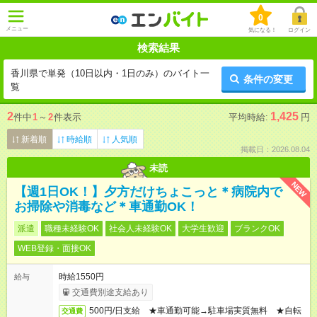
0
メニュー
気になる！
ログイン
検索結果
香川県で単発（10日以内・1日のみ）のバイト一
条件の変更
覧
2
1,425
件中
1
～
2
件表示
平均時給:
円
新着順
時給順
人気順
掲載日：2026.08.04
未読
NEW
【週1日OK！】夕方だけちょこっと＊病院内で
お掃除や消毒など＊車通勤OK！
派遣
職種未経験OK
社会人未経験OK
大学生歓迎
ブランクOK
WEB登録・面接OK
時給1550円
給与
交通費別途支給あり
500円/日支給 ★車通勤可能→駐車場実質無料 ★自転
交通費