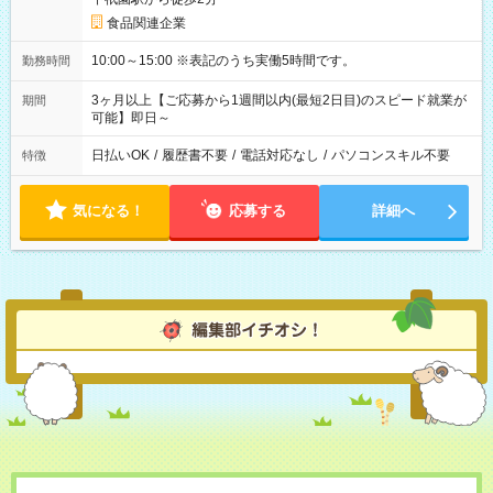
食品関連企業
10:00～15:00 ※表記のうち実働5時間です。
勤務時間
3ヶ月以上【ご応募から1週間以内(最短2日目)のスピード就業が
期間
可能】即日～
日払いOK
/
履歴書不要
/
電話対応なし
/
パソコンスキル不要
特徴
気になる！
応募する
詳細へ