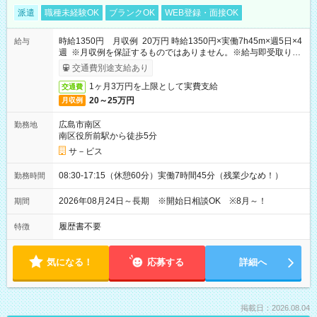
派遣
職種未経験OK
ブランクOK
WEB登録・面接OK
時給1350円 月収例 20万円 時給1350円×実働7h45m×週5日×4
給与
週 ※月収例を保証するものではありません。※給与即受取りサ
ービス利用可（利用条件有）
交通費別途支給あり
1ヶ月3万円を上限として実費支給
交通費
20～25万円
月収例
広島市南区
勤務地
南区役所前駅から徒歩5分
サ－ビス
08:30-17:15（休憩60分）実働7時間45分（残業少なめ！）
勤務時間
2026年08月24日～長期 ※開始日相談OK ※8月～！
期間
履歴書不要
特徴
気になる！
応募する
詳細へ
掲載日：2026.08.04