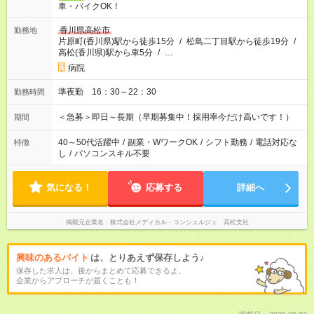
車・バイクOK！
香川県高松市
勤務地
片原町(香川県)駅から徒歩15分
/
松島二丁目駅から徒歩19分
/
高松(香川県)駅から車5分
/
…
病院
準夜勤 16：30～22：30
勤務時間
＜急募＞即日～長期（早期募集中！採用率今だけ高いです！）
期間
40～50代活躍中
/
副業・WワークOK
/
シフト勤務
/
電話対応な
特徴
し
/
パソコンスキル不要
気になる！
応募する
詳細へ
掲載元企業名
株式会社メディカル・コンシェルジュ 高松支社
興味のあるバイト
は、とりあえず保存しよう♪
保存した求人は、後からまとめて応募できるよ。
企業からアプローチが届くことも！