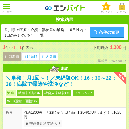
0
メニュー
気になる！
ログイン
検索結果
香川県で医療・介護・福祉系の単発（10日以内・
条件の変更
1日のみ）のバイト一覧
1
1,300
件中
1
～
1
件表示
平均時給:
円
新着順
時給順
人気順
掲載日：2026.08.07
未読
NEW
＼単発！月1回～！／未経験OK！16：30～22：
30！病院で掃除や洗浄など！
派遣
職種未経験OK
社会人未経験OK
ブランクOK
WEB登録・面接OK
時給1300円 ＊22時からは時給が1.25倍にUPします！→1625
給与
円！
交通費別途支給あり