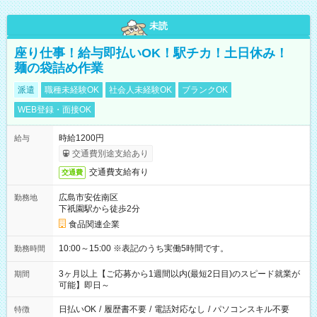
未読
座り仕事！給与即払いOK！駅チカ！土日休み！
麺の袋詰め作業
派遣
職種未経験OK
社会人未経験OK
ブランクOK
WEB登録・面接OK
時給1200円
給与
交通費別途支給あり
交通費支給有り
交通費
広島市安佐南区
勤務地
下祇園駅から徒歩2分
食品関連企業
10:00～15:00 ※表記のうち実働5時間です。
勤務時間
3ヶ月以上【ご応募から1週間以内(最短2日目)のスピード就業が
期間
可能】即日～
日払いOK
/
履歴書不要
/
電話対応なし
/
パソコンスキル不要
特徴