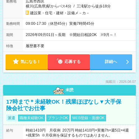
広島市西区
勤務地
横川(広島県)駅からバス4分
/
三滝駅から徒歩18分
建設業・住宅・建材・設備メ－カ－
09:00-17:30（休憩45分）実働7時間45分
勤務時間
2026年09月01日～長期 ※開始日相談OK ※9月～！
期間
履歴書不要
特徴
気になる！
応募する
詳細へ
掲載日：2026.08.07
未読
17時まで＊未経験OK！残業ほぼなし▼大手保
険会社でお仕事
派遣
職種未経験OK
ブランクOK
WEB登録・面接OK
時給1410円 月収例 20万円 時給1410円×実働7h×週5日×4週
給与
+残業5h ※月収例を保証するものではありません。