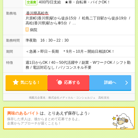
400円/日支給 ★車・自転車・バイクOK！
交通費
香川県高松市
勤務地
片原町(香川県)駅から徒歩15分
/
松島二丁目駅から徒歩19分
/
高松(香川県)駅から車5分
/
…
病院
準夜勤 16：30～22：30
勤務時間
＜急募＞即日～長期 ＊9月～10月～開始日相談OK！
期間
週1日からOK
/
40～50代活躍中
/
副業・WワークOK
/
シフト勤
特徴
務
/
電話対応なし
/
パソコンスキル不要
気になる！
応募する
詳細へ
掲載元企業名
株式会社メディカル・コンシェルジュ 高松支社
興味のあるバイト
は、とりあえず保存しよう♪
保存した求人は、後からまとめて応募できるよ。
企業からアプローチが届くことも！