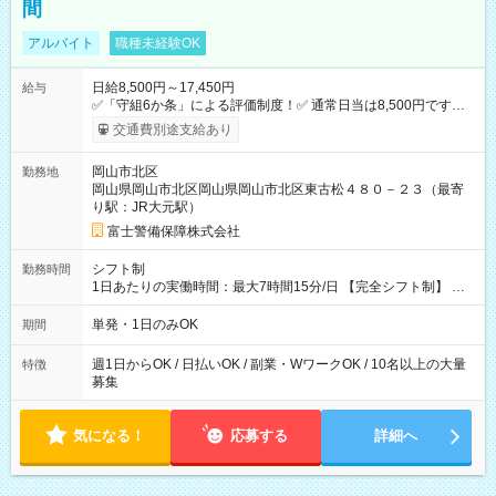
間
アルバイト
職種未経験OK
日給8,500円～17,450円
給与
✅「守組6か条」による評価制度！✅ 通常日当は8,500円ですが
上記評価制度により「S級隊員」と認定されれば10,000円の日当
交通費別途支給あり
を支給します。 (1)上記勤務者が交通2級資格者の場合10,000円
+1500円＝11,500円 (2)上記現場が深夜の場合 11,500×1.25＝
岡山市北区
勤務地
14,375円 (3)上記現場が日祝深夜の場合 17,250円 (4)上記勤務
岡山県岡山市北区岡山県岡山市北区東古松４８０－２３（最寄
者が現場までの運転者の場合17,250+200円＝17,450円 -----------
り駅：JR大元駅）
------------------------------- *最高日当額 17,450円* （実働時間5
時間の場合、時給3,490円） ------------------------------------------ よ
富士警備保障株式会社
り上位の資格取得やリーダー手当を取得すると ”さらに”加算さ
れます！ ※日当支給時振込手数料等は一切ありません。 【試用
シフト制
勤務時間
期間】試用期間なし
1日あたりの実働時間：最大7時間15分/日 【完全シフト制】 例
(1) 8：00~17:00（休憩１h） 例(2) 13:00~16:00（早上がりでも
全額支給！） 例(3) 21:00~5:00（夜勤なら日当1.25倍！！）
単発・1日のみOK
期間
週1日からOK / 日払いOK / 副業・WワークOK / 10名以上の大量
特徴
募集
気になる！
応募する
詳細へ