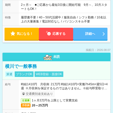
「家族とお休みを合わせたい」 「余裕を持って夕飯の準備がし
たい」 「できれば残業はしたくない」 など、ご希望があれば教
2ヶ月～ ■ご応募から最短3日後に開始可能 9月～、10月スタ
期間
えてくださいね。 ※Wワーク希望の方へ 今ご覧のお仕事で希望
ートもOK！
する勤務時間と、もう1つのお仕事の勤務時間。 合計で週40時
間を超える場合は応募できません
履歴書不要
/
40～50代活躍中
/
服装自由
/
シフト勤務
/
10名以
特徴
上の大量募集
/
電話対応なし
/
パソコンスキル不要
気になる！
応募する
詳細へ
掲載日：2026.08.07
未読
横川で一般事務
派遣
ブランクOK
WEB登録・面接OK
時給1410円 月収例 21万円 時給1410円×実働7h45m×週5日×4
給与
週 ※月収例を保証するものではありません。※給与即受取りサ
ービス利用可（利用条件有）
交通費別途支給あり
1ヶ月3万円を上限として実費支給
交通費
20～25万円
月収例