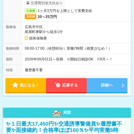
交通費別途支給あり
1ヶ月3万円を上限として実費支給
交通費
20～25万円
月収例
広島市中区
勤務地
紙屋町東駅から徒歩1分
損害保険業
09:00-17:00（休憩60分）実働7時間（残業少なめ！）
勤務時間
2026年09月01日～長期 ※開始日相談OK ※9月～！
期間
履歴書不要
特徴
気になる！
応募する
詳細へ
未読
✨１日最大17,450円✨交通誘導警備員✨履歴書不
要✨面接確約！合格率ほぼ100％✨平均実働5時