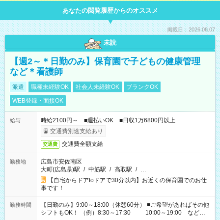
あなたの閲覧履歴からのオススメ
掲載日：2026.08.07
未読
【週2～＊日勤のみ】保育園で子どもの健康管理
など＊看護師
派遣
職種未経験OK
社会人未経験OK
ブランクOK
WEB登録・面接OK
時給2100円～ ■週払いOK ■日収1万6800円以上
給与
交通費別途支給あり
交通費全額支給
交通費
広島市安佐南区
勤務地
大町(広島県)駅
/
中筋駅
/
高取駅
/
…
【自宅からドアtoドアで30分以内】お近くの保育園でのお仕
事です！
【日勤のみ】9:00～18:00（休憩60分） ■ご希望があればその他
勤務時間
シフトもOK！ （例）8:30～17:30 10:00～19:00 など